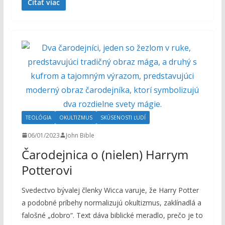
Čítať viac
TEOLÓGIA
OKULTIZMUS
SKÚSENOSTI ĽUDÍ
06/01/2023
John Bible
Čarodejnica o (nielen) Harrym
Potterovi
Svedectvo bývalej členky Wicca varuje, že Harry Potter
a podobné príbehy normalizujú okultizmus, zaklínadlá a
falošné „dobro“. Text dáva biblické meradlo, prečo je to