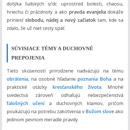
m
dotýka ľudských sŕdc uprostred bolesti, chaosu,
hriechu či prázdnoty a ako
pravda evanjelia
dokáže
priniesť
slobodu, nádej a nový začiatok
tam, kde sa
zdalo, že už niet cesty späť.
SÚVISIACE TÉMY A DUCHOVNÉ
PREPOJENIA
Tieto skúsenosti prirodzene nadväzujú na tému
obrátenia
, na osobné hľadanie
poznania Boha
a na
praktické otázky
kresťanského života
. Mnohé
svedectvá zároveň odhaľujú nebezpečenstvá
falošných učení
a duchovných klamov, pričom
poukazujú na potrebu zakotvenia v
Božom slove
ako
jedinom pevnom meradle pravdy.