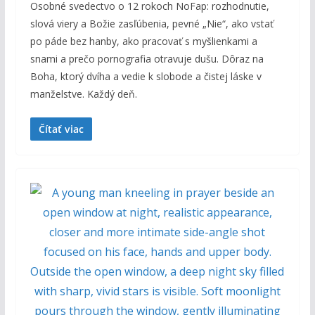
Osobné svedectvo o 12 rokoch NoFap: rozhodnutie,
slová viery a Božie zasľúbenia, pevné „Nie“, ako vstať
po páde bez hanby, ako pracovať s myšlienkami a
snami a prečo pornografia otravuje dušu. Dôraz na
Boha, ktorý dvíha a vedie k slobode a čistej láske v
manželstve. Každý deň.
Čítať viac