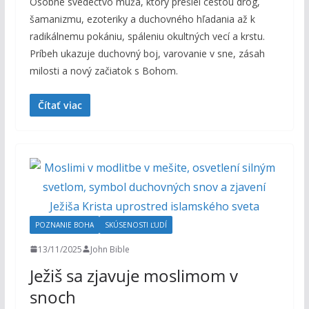
Osobné svedectvo muža, ktorý prešiel cestou drog,
šamanizmu, ezoteriky a duchovného hľadania až k
radikálnemu pokániu, spáleniu okultných vecí a krstu.
Príbeh ukazuje duchovný boj, varovanie v sne, zásah
milosti a nový začiatok s Bohom.
Čítať viac
POZNANIE BOHA
SKÚSENOSTI ĽUDÍ
13/11/2025
John Bible
Ježiš sa zjavuje moslimom v
snoch