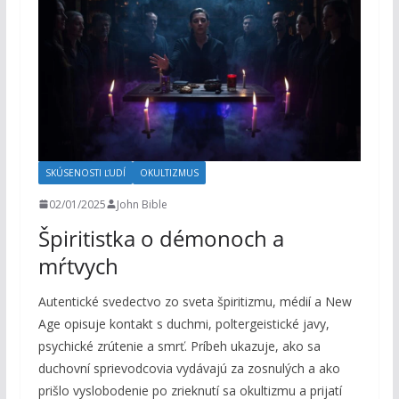
SKÚSENOSTI ĽUDÍ
OKULTIZMUS
02/01/2025
John Bible
Špiritistka o démonoch a
mŕtvych
Autentické svedectvo zo sveta špiritizmu, médií a New
Age opisuje kontakt s duchmi, poltergeistické javy,
psychické zrútenie a smrť. Príbeh ukazuje, ako sa
duchovní sprievodcovia vydávajú za zosnulých a ako
prišlo vyslobodenie po zrieknutí sa okultizmu a prijatí