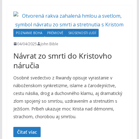
POZNANIE BOHA
PRÉMIOVÉ
SKÚSENOSTI ĽUDÍ
04/04/2025
John Bible
Návrat zo smrti do Kristovho
náručia
Osobné svedectvo z Rwandy opisuje vyrastanie v
náboženskom synkretizme, islame a čarodejníctve,
cestu násilia, drog a duchovného klamu, aj dramatický
zlom spojený so smrťou, uzdravením a stretnutím s
Ježišom. Príbeh ukazuje moc Krista nad démonmi,
strachom, chorobou aj smrťou.
Čítať viac