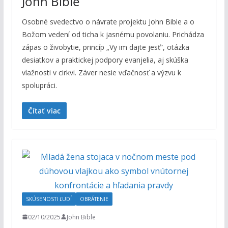
John Bible
Osobné svedectvo o návrate projektu John Bible a o
Božom vedení od ticha k jasnému povolaniu. Prichádza
zápas o živobytie, princíp „Vy im dajte jesť“, otázka
desiatkov a praktickej podpory evanjelia, aj skúška
vlažnosti v cirkvi. Záver nesie vďačnosť a výzvu k
spolupráci.
Čítať viac
SKÚSENOSTI ĽUDÍ
OBRÁTENIE
02/10/2025
John Bible