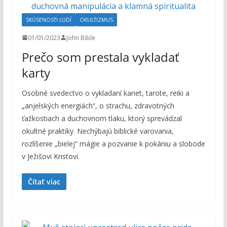
SKÚSENOSTI ĽUDÍ
OKULTIZMUS
01/01/2023
John Bible
Prečo som prestala vykladať
karty
Osobné svedectvo o vykladaní kariet, tarote, reiki a
„anjelských energiách“, o strachu, zdravotných
ťažkostiach a duchovnom tlaku, ktorý sprevádzal
okultné praktiky. Nechýbajú biblické varovania,
rozlíšenie „bielej“ mágie a pozvanie k pokániu a slobode
v Ježišovi Kristovi.
Čítať viac