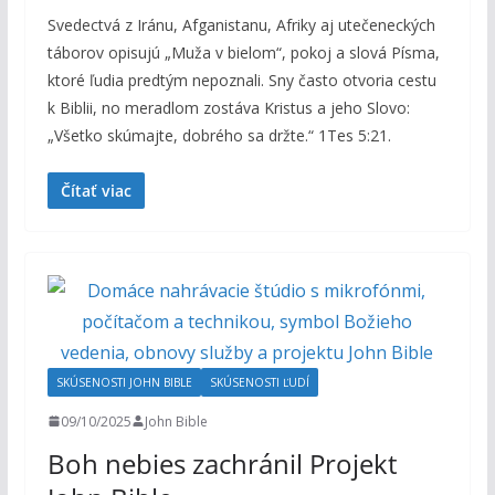
Svedectvá z Iránu, Afganistanu, Afriky aj utečeneckých
táborov opisujú „Muža v bielom“, pokoj a slová Písma,
ktoré ľudia predtým nepoznali. Sny často otvoria cestu
k Biblii, no meradlom zostáva Kristus a jeho Slovo:
„Všetko skúmajte, dobrého sa držte.“ 1Tes 5:21.
Čítať viac
SKÚSENOSTI JOHN BIBLE
SKÚSENOSTI ĽUDÍ
09/10/2025
John Bible
Boh nebies zachránil Projekt