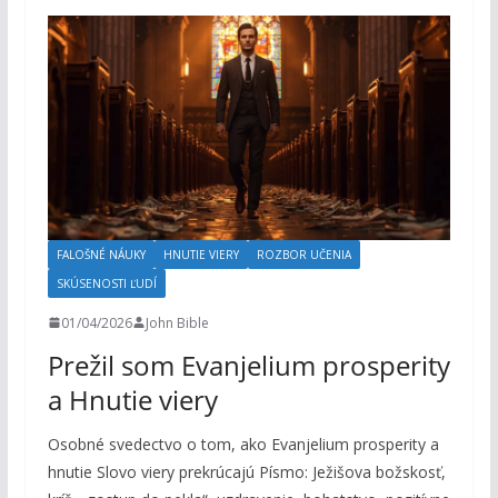
FALOŠNÉ NÁUKY
HNUTIE VIERY
ROZBOR UČENIA
SKÚSENOSTI ĽUDÍ
01/04/2026
John Bible
Prežil som Evanjelium prosperity
a Hnutie viery
Osobné svedectvo o tom, ako Evanjelium prosperity a
hnutie Slovo viery prekrúcajú Písmo: Ježišova božskosť,