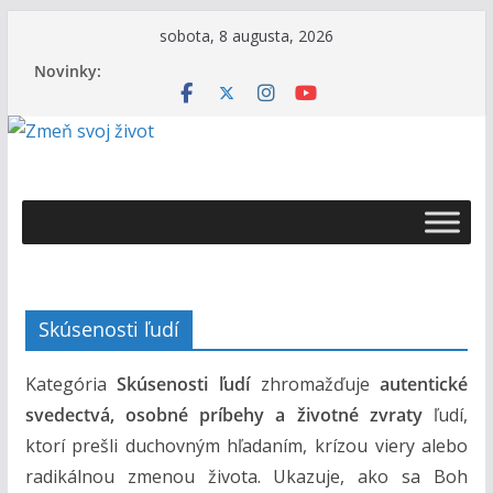
Skip
sobota, 8 augusta, 2026
to
Novinky:
content
Ž
i
v
o
t
Skúsenosti ľudí
s
B
Kategória
Skúsenosti ľudí
zhromažďuje
autentické
o
svedectvá, osobné príbehy a životné zvraty
ľudí,
h
ktorí prešli duchovným hľadaním, krízou viery alebo
o
radikálnou zmenou života. Ukazuje, ako sa Boh