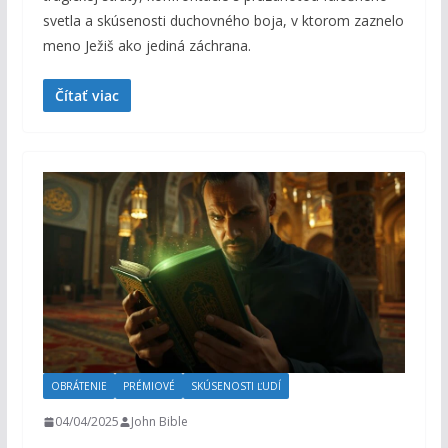
svetla a skúsenosti duchovného boja, v ktorom zaznelo
meno Ježiš ako jediná záchrana.
Čítať viac
OBRÁTENIE
PRÉMIOVÉ
SKÚSENOSTI ĽUDÍ
04/04/2025
John Bible