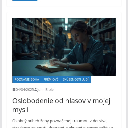
POZNANIE BOHA
PRÉMIOVÉ
SKÚSENOSTI ĽUDÍ
04/04/2025
John Bible
Oslobodenie od hlasov v mojej
mysli
Osobný príbeh ženy poznačenej traumou z detstva,
strachom zo smrti, drogami, pokusmi o samovraždu a