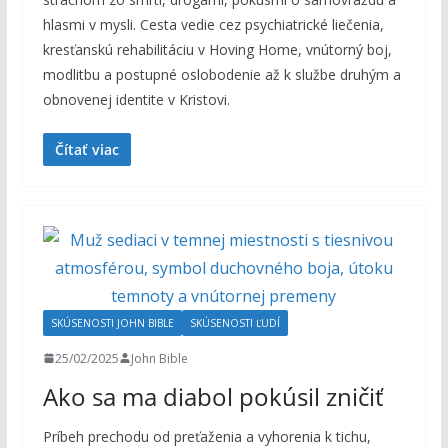
hlasmi v mysli. Cesta vedie cez psychiatrické liečenia,
kresťanskú rehabilitáciu v Hoving Home, vnútorný boj,
modlitbu a postupné oslobodenie až k službe druhým a
obnovenej identite v Kristovi.
Čítať viac
SKÚSENOSTI JOHN BIBLE
SKÚSENOSTI ĽUDÍ
25/02/2025
John Bible
Ako sa ma diabol pokúsil zničiť
Príbeh prechodu od preťaženia a vyhorenia k tichu,