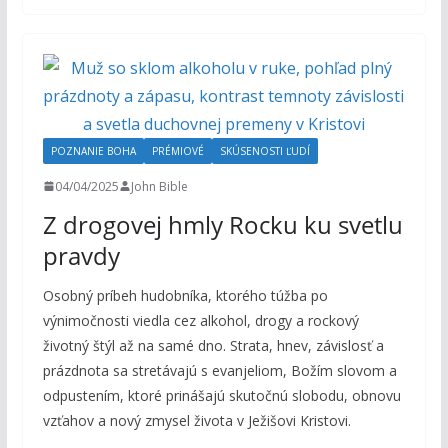
POZNANIE BOHA
PRÉMIOVÉ
SKÚSENOSTI ĽUDÍ
04/04/2025
John Bible
Z drogovej hmly Rocku ku svetlu
pravdy
Osobný príbeh hudobníka, ktorého túžba po
výnimočnosti viedla cez alkohol, drogy a rockový
životný štýl až na samé dno. Strata, hnev, závislosť a
prázdnota sa stretávajú s evanjeliom, Božím slovom a
odpustením, ktoré prinášajú skutočnú slobodu, obnovu
vzťahov a nový zmysel života v Ježišovi Kristovi.