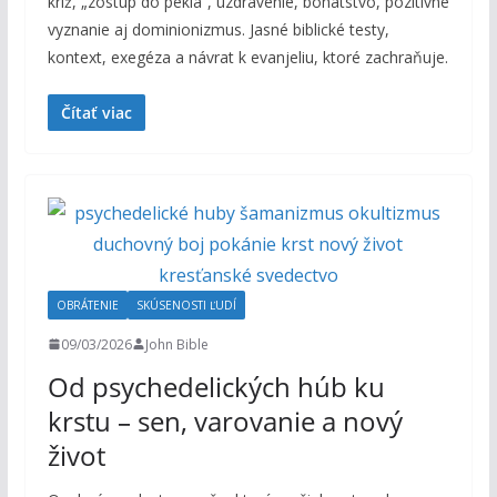
kríž, „zostup do pekla“, uzdravenie, bohatstvo, pozitívne
vyznanie aj dominionizmus. Jasné biblické testy,
kontext, exegéza a návrat k evanjeliu, ktoré zachraňuje.
Čítať viac
OBRÁTENIE
SKÚSENOSTI ĽUDÍ
09/03/2026
John Bible
Od psychedelických húb ku
krstu – sen, varovanie a nový
život