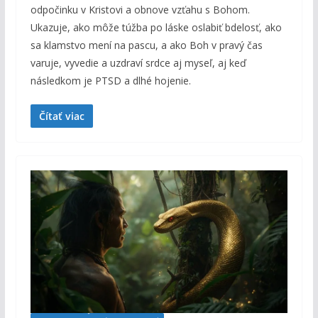
odpočinku v Kristovi a obnove vzťahu s Bohom.
Ukazuje, ako môže túžba po láske oslabiť bdelosť, ako
sa klamstvo mení na pascu, a ako Boh v pravý čas
varuje, vyvedie a uzdraví srdce aj myseľ, aj keď
následkom je PTSD a dlhé hojenie.
Čítať viac