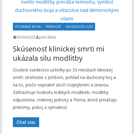
POZNANIE BOHA
PRÉMIOVÉ
SKÚSENOSTI ĽUDÍ
05/04/2025
John Bible
Skúsenosť klinickej smrti mi
ukázala silu modlitby
Osobné svedectvo učiteľky po 33 minútach klinickej
smrti: stretnutie s Ježišom, pohľad na duchovný boj a
na to, prečo nepriateľ útočí rozptýlením a únavou.
Zdôrazňuje hodnotu krátkych modlitieb, modlitby
odpustenia, rodinnej jednoty a Písma, ktoré prinášajú
prielomy, pokoj a vytrvalosť.
Čítať viac