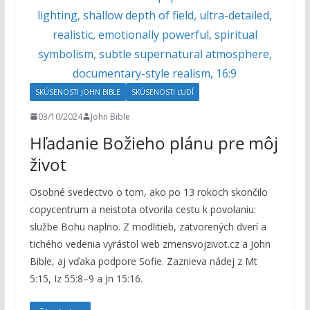
SKÚSENOSTI JOHN BIBLE
SKÚSENOSTI ĽUDÍ
03/10/2024
John Bible
Hľadanie Božieho plánu pre môj
život
Osobné svedectvo o tom, ako po 13 rokoch skončilo
copycentrum a neistota otvorila cestu k povolaniu:
službe Bohu naplno. Z modlitieb, zatvorených dverí a
tichého vedenia vyrástol web zmensvojzivot.cz a John
Bible, aj vďaka podpore Sofie. Zaznieva nádej z Mt
5:15, Iz 55:8–9 a Jn 15:16.