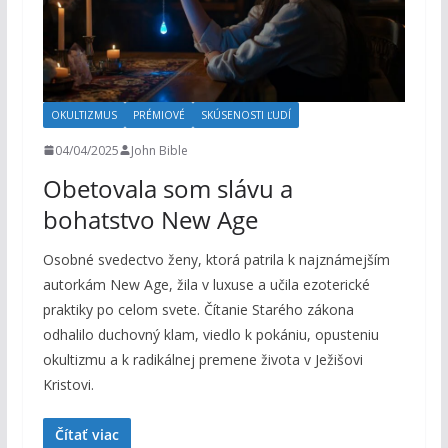
OKULTIZMUS
PRÉMIOVÉ
SKÚSENOSTI ĽUDÍ
04/04/2025
John Bible
Obetovala som slávu a
bohatstvo New Age
Osobné svedectvo ženy, ktorá patrila k najznámejším
autorkám New Age, žila v luxuse a učila ezoterické
praktiky po celom svete. Čítanie Starého zákona
odhalilo duchovný klam, viedlo k pokániu, opusteniu
okultizmu a k radikálnej premene života v Ježišovi
Kristovi.
Čítať viac