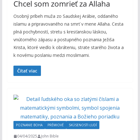
Chcel som zomrieť za Allaha
Osobný príbeh muža zo Saudskej Arábie, oddaného
islamu a pripravovaného na smrť v mene Allaha. Cesta
plná pochybností, stretu s kresťanskou láskou,
vnútorného zápasu a postupného poznania Ježiša
Krista, ktoré viedlo k obráteniu, strate starého života a
k novému poslaniu medzi moslimami.
Čítať viac
POZNANIE BOHA
PRÉMIOVÉ
SKÚSENOSTI ĽUDÍ
04/04/2025
John Bible