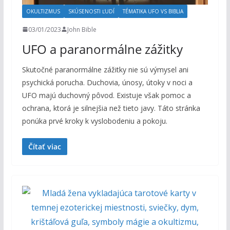
OKULTIZMUS
SKÚSENOSTI ĽUDÍ
TÉMATIKA UFO VS BIBLIA
03/01/2023
John Bible
UFO a paranormálne zážitky
Skutočné paranormálne zážitky nie sú výmysel ani
psychická porucha. Duchovia, únosy, útoky v noci a
UFO majú duchovný pôvod. Existuje však pomoc a
ochrana, ktorá je silnejšia než tieto javy. Táto stránka
ponúka prvé kroky k vyslobodeniu a pokoju.
Čítať viac