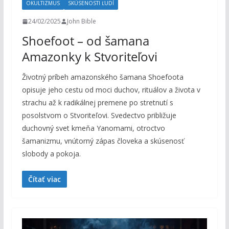
OKULTIZMUS
SKÚSENOSTI ĽUDÍ
24/02/2025
John Bible
Shoefoot – od šamana
Amazonky k Stvoriteľovi
Životný príbeh amazonského šamana Shoefoota
opisuje jeho cestu od moci duchov, rituálov a života v
strachu až k radikálnej premene po stretnutí s
posolstvom o Stvoriteľovi. Svedectvo približuje
duchovný svet kmeňa Yanomami, otroctvo
šamanizmu, vnútorný zápas človeka a skúsenosť
slobody a pokoja.
Čítať viac