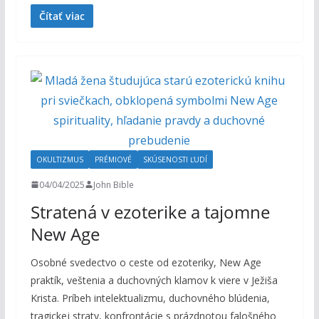
Čítať viac
OKULTIZMUS
PRÉMIOVÉ
SKÚSENOSTI ĽUDÍ
04/04/2025
John Bible
Stratená v ezoterike a tajomne
New Age
Osobné svedectvo o ceste od ezoteriky, New Age
praktík, veštenia a duchovných klamov k viere v Ježiša
Krista. Príbeh intelektualizmu, duchovného blúdenia,
tragickej straty, konfrontácie s prázdnotou falošného