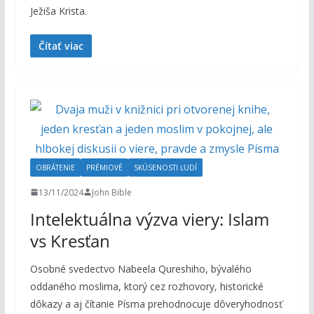
Ježiša Krista.
Čítať viac
OBRÁTENIE
PRÉMIOVÉ
SKÚSENOSTI ĽUDÍ
13/11/2024
John Bible
Intelektuálna výzva viery: Islam
vs Kresťan
Osobné svedectvo Nabeela Qureshiho, bývalého
oddaného moslima, ktorý cez rozhovory, historické
dôkazy a aj čítanie Písma prehodnocuje dôveryhodnosť