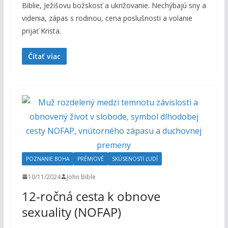
Biblie, Ježišovu božskosť a ukrižovanie. Nechýbajú sny a
videnia, zápas s rodinou, cena poslušnosti a volanie
prijať Krista.
Čítať viac
POZNANIE BOHA
PRÉMIOVÉ
SKÚSENOSTI ĽUDÍ
10/11/2024
John Bible
12-ročná cesta k obnove
sexuality (NOFAP)