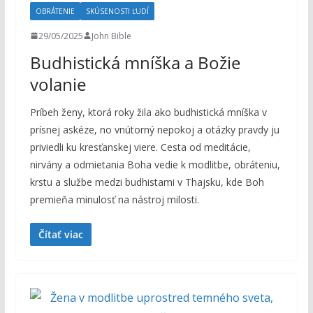
OBRÁTENIE
SKÚSENOSTI ĽUDÍ
29/05/2025
John Bible
Budhistická mníška a Božie
volanie
Príbeh ženy, ktorá roky žila ako budhistická mníška v
prísnej askéze, no vnútorný nepokoj a otázky pravdy ju
priviedli ku kresťanskej viere. Cesta od meditácie,
nirvány a odmietania Boha vedie k modlitbe, obráteniu,
krstu a službe medzi budhistami v Thajsku, kde Boh
premieňa minulosť na nástroj milosti.
Čítať viac