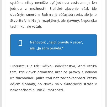
systéme nikdy nemôže byť
jedinou cestou
– je len
jednou z možností
.
Biblické zjavenie
však ide
opačným smerom
. Boh nie je súčasťou sveta, ale jeho
Stvoriteľom
. Nie je
rozptýlený
, ale
zjavený
. Neponúka
techniku
, ale
vzťah
.
Nehovorí: „nájdi pravdu v sebe“,
ale: „Ja som pravda.“
Hinduizmus je tak ukážkou náboženstva, ktoré vzniká
tam, kde človek
odmietne hranice pravdy
a nahradí
ich
duchovnou pluralitou bez zodpovednosti
. Vzniká
dojem
slobody
, no človek sa v skutočnosti
stráca
v
nekonečnom bludisku možností
.