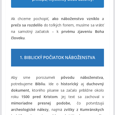
Ak chceme pochopiť,
ako náboženstvo vzniklo
a
prečo sa rozdelilo
do toľkých foriem, musíme sa vrátiť
na samotný začiatok – k
prvému zjaveniu Boha
človeku
.
1. BIBLICKÝ POČIATOK NÁBOŽENSTVA
Aby sme porozumeli
pôvodu náboženstva
,
potrebujeme
Bibliu
. Ide o
historický
aj
duchovný
dokument
, ktorého písanie sa začalo približne okolo
roku
1500 pred Kristom
. Jej text sa zachoval v
mimoriadne presnej podobe
, čo potvrdzujú
archeologické nálezy
, najmä
zvitky z Kumránskych