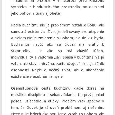
– Budha
, žil približne v
6. storočí pred Kristom
.
Vychádzal z
hinduistického prostredia
, no odmietol
jeho
bohov
,
rituály
aj
obete
.
Podľa budhizmu nie je problémom
vzťah k Bohu
, ale
samotná existencia
. Život je definovaný ako
utrpenie
a cieľom nie je
zmierenie s Bohom
, ale
únik z bytia
.
Budhizmus neučí, ako sa človek má
vrátiť k
Stvoriteľovi
, ale ako sa má
zbaviť túžob
,
individuality
a
vedomia „ja“
.
Spása
v budhizme nie je
vzťah
, ale
stav
–
nirvána
, zánik túžby, zánik ega,
zánik
osobnosti
. Nejde o
večný život
, ale o
ukončenie
existencie v osobnom zmysle
.
Osemstupňová cesta
budhizmu kladie dôraz na
morálku
,
disciplínu
a
sebaovládanie
. Na prvý pohľad
pôsobí
ušľachtilo
a
eticky
. Problém však spočíva v
tom, že
človek je zároveň problémom aj riešením
.
Neexistuje
hriech
ako porušenie
vzťahu s Bohom
, ale