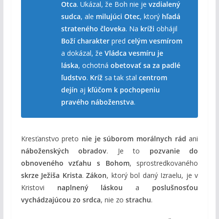
Otca
. Ukázal, že Boh nie je
vzdialený
sudca
, ale
milujúci Otec
, ktorý
hľadá
strateného človeka
. Na
kríži
obhájil
Boží charakter
pred
celým vesmírom
a dokázal, že
Vládca vesmíru je
láska
, ochotná
obetovať sa za padlé
ľudstvo
.
Kríž
sa tak stal
centrom
dejín
aj
kľúčom k pochopeniu
pravého náboženstva
.
Kresťanstvo preto
nie je súborom morálnych rád
ani
náboženských obradov
. Je to
pozvanie do
obnoveného vzťahu s Bohom
, sprostredkovaného
skrze Ježiša Krista
.
Zákon
, ktorý bol daný Izraelu, je v
Kristovi
naplnený láskou
a
poslušnosťou
vychádzajúcou zo srdca
, nie zo
strachu
.