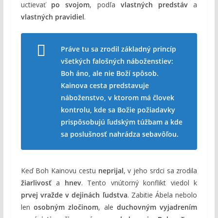
uctievať
po svojom
, podľa
vlastných predstáv
a
vlastných pravidiel
.
Práve tu sa zrodil základný princíp
všetkých falošných náboženstiev:
Boh áno, ale nie Boží spôsob.
Kainova cesta predstavuje
náboženstvo, v ktorom má človek
kontrolu, kde sa Božie požiadavky
prispôsobujú ľudským túžbam a kde
sa poslušnosť nahrádza sebavôľou.
Keď Boh Kainovu cestu
neprijal
, v jeho srdci sa zrodila
žiarlivosť
a
hnev
. Tento vnútorný konflikt viedol k
prvej vražde v dejinách ľudstva
. Zabitie Ábela nebolo
len
osobným zločinom
, ale
duchovným vyjadrením