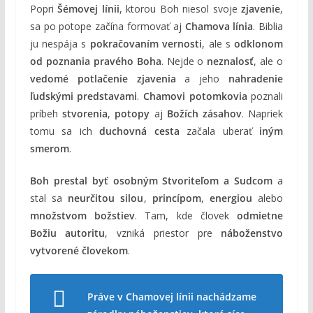
Popri
Šémovej línii
, ktorou Boh niesol svoje
zjavenie
,
sa po potope začína formovať aj
Chamova línia
. Biblia
ju nespája s
pokračovaním vernosti
, ale s
odklonom
od poznania pravého Boha
. Nejde o
neznalosť
, ale o
vedomé potlačenie zjavenia
a jeho
nahradenie
ľudskými predstavami
.
Chamovi potomkovia
poznali
príbeh
stvorenia
,
potopy
aj
Božích zásahov
. Napriek
tomu sa ich
duchovná cesta
začala uberať
iným
smerom
.
Boh prestal byť osobným Stvoriteľom a Sudcom
a
stal sa
neurčitou silou
,
princípom
,
energiou
alebo
množstvom božstiev
. Tam, kde človek
odmietne
Božiu autoritu
, vzniká priestor pre
náboženstvo
vytvorené človekom
.
Práve v Chamovej línii nachádzame