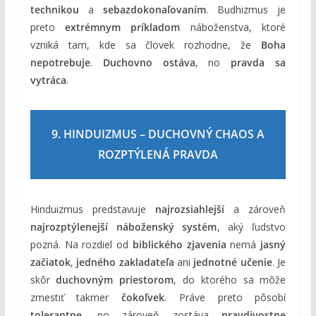
technikou
a
sebazdokonaľovaním
. Budhizmus je
preto
extrémnym príkladom
náboženstva, ktoré
vzniká tam, kde sa človek rozhodne, že
Boha
nepotrebuje
.
Duchovno ostáva
, no
pravda sa
vytráca
.
9. HINDUIZMUS – DUCHOVNÝ CHAOS A
ROZPTÝLENÁ PRAVDA
Hinduizmus predstavuje
najrozsiahlejší
a zároveň
najrozptýlenejší náboženský systém
, aký ľudstvo
pozná. Na rozdiel od
biblického zjavenia
nemá
jasný
začiatok
,
jedného zakladateľa
ani
jednotné učenie
. Je
skôr
duchovným priestorom
, do ktorého sa môže
zmestiť takmer
čokoľvek
. Práve preto pôsobí
tolerantne
, no zároveň zostáva
pravdivostne