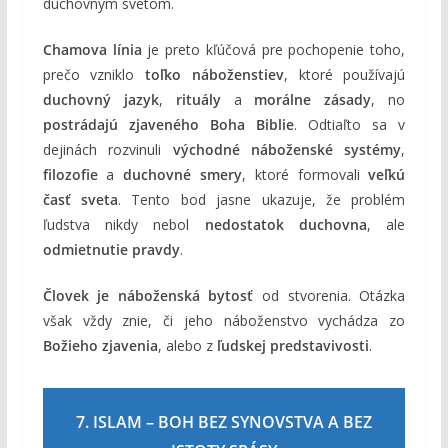
duchovným svetom.
Chamova línia
je preto kľúčová pre pochopenie toho,
prečo vzniklo
toľko náboženstiev
, ktoré používajú
duchovný jazyk
,
rituály
a
morálne zásady
, no
postrádajú zjaveného Boha Biblie
. Odtiaľto sa v
dejinách rozvinuli
východné náboženské systémy
,
filozofie
a
duchovné smery
, ktoré formovali
veľkú
časť sveta
. Tento bod jasne ukazuje, že problém
ľudstva nikdy nebol
nedostatok duchovna
, ale
odmietnutie pravdy
.
Človek je náboženská bytosť
od stvorenia. Otázka
však vždy znie, či jeho náboženstvo vychádza zo
Božieho zjavenia
, alebo z
ľudskej predstavivosti
.
7. ISLAM – BOH BEZ SYNOVSTVA A BEZ