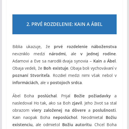
2. PRVÉ ROZDELENIE: KAIN A ÁBEL
Biblia ukazuje, že
prvé rozdelenie náboženstva
nevzniklo medzi
národmi
, ale
v jednej rodine
.
Adamovi a Eve sa narodili dvaja synovia –
Kain
a
Ábel
.
Obaja vedeli, že
Boh existuje
. Obaja boli vychovávaní v
poznaní Stvoriteľa
. Rozdiel medzi nimi však nebol v
informáciách
, ale v
postojoch srdca
.
Ábel Boha
poslúchal
. Prijal
Božie požiadavky
a
nasledoval Ho tak, ako sa Boh
zjavil
. Jeho život sa stal
obrazom
viery založenej na dôvere
a
poslušnosti
.
Kain naopak Boha
neposlúchol
. Neodmietal
Božiu
existenciu
, ale odmietol
Božiu autoritu
. Chcel Boha