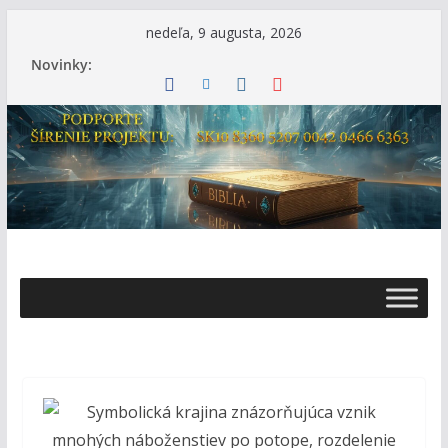
Skip
nedeľa, 9 augusta, 2026
to
Novinky:
content
Ž
i
v
o
t
s
B