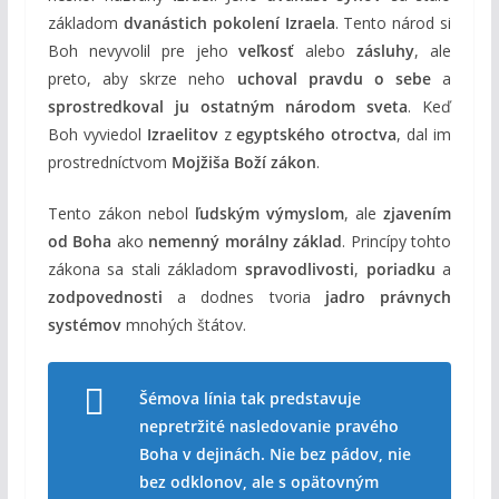
základom
dvanástich pokolení Izraela
. Tento národ si
Boh nevyvolil pre jeho
veľkosť
alebo
zásluhy
, ale
preto, aby skrze neho
uchoval pravdu o sebe
a
sprostredkoval ju ostatným národom sveta
. Keď
Boh vyviedol
Izraelitov
z
egyptského otroctva
, dal im
prostredníctvom
Mojžiša
Boží zákon
.
Tento zákon nebol
ľudským výmyslom
, ale
zjavením
od Boha
ako
nemenný morálny základ
. Princípy tohto
zákona sa stali základom
spravodlivosti
,
poriadku
a
zodpovednosti
a dodnes tvoria
jadro právnych
systémov
mnohých štátov.
Šémova línia tak predstavuje
nepretržité nasledovanie pravého
Boha v dejinách. Nie bez pádov, nie
bez odklonov, ale s opätovným