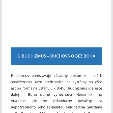
8. BUDHIZMUS – DUCHOVNO BEZ BOHA
Budhizmus predstavuje
zásadný posun
v dejinách
náboženstva. Kým predchádzajúce systémy sa ešte
aspoň formálne vzťahujú k
Bohu
,
budhizmus ide ešte
ďalej
–
Boha úplne vynecháva
. Neodmieta ho
otvorene, ale ho jednoducho považuje za
nepotrebného
. Jeho zakladateľ,
Siddhártha Gautama