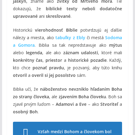
jaskýň
, známe ako
zvitky od Mŕtveho mora
. Tie
dokazujú, že
biblické texty neboli dodatočne
upravované
ani
skresľované
.
Historickú
vierohodnosť Biblie
potvrdzujú aj ďalšie
nálezy a miesta, ako
tabuľky z Ebly
či mestá
Sodoma
a Gomora
. Biblia sa tak nepredstavuje ako
mýtus
alebo
legenda
, ale ako
záznam udalostí
, ktoré mali
konkrétny čas
,
priestor
a
historické pozadie
. Každý,
kto chce
poznať pravdu
, je pozvaný, aby túto knihu
otvoril
a
overil si jej posolstvo
sám.
Biblia učí, že
náboženstvo nevzniklo hľadaním Boha
zo strany človeka
, ale
zjavením Boha človeku
. Boh sa
zjavil prvým ľuďom –
Adamovi a Eve
– ako
Stvoriteľ
a
osobný Boh
.
Vzťah medzi Bohom a človekom bol