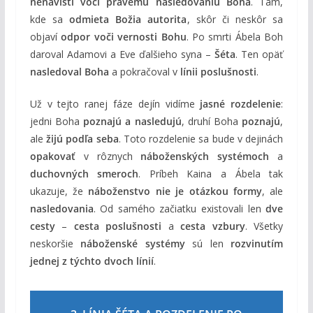
nenávisti voči pravému nasledovaniu Boha
. Tam,
kde sa
odmieta Božia autorita
, skôr či neskôr sa
objaví
odpor voči vernosti Bohu
. Po smrti Ábela Boh
daroval Adamovi a Eve ďalšieho syna –
Šéta
. Ten opäť
nasledoval Boha
a pokračoval v
línii poslušnosti
.
Už v tejto ranej fáze dejín vidíme
jasné rozdelenie
:
jedni Boha
poznajú a nasledujú
, druhí Boha
poznajú
,
ale
žijú podľa seba
. Toto rozdelenie sa bude v dejinách
opakovať
v rôznych
náboženských systémoch
a
duchovných smeroch
. Príbeh Kaina a Ábela tak
ukazuje, že
náboženstvo nie je otázkou formy
, ale
nasledovania
. Od samého začiatku existovali len
dve
cesty
–
cesta poslušnosti
a
cesta vzbury
. Všetky
neskoršie
náboženské systémy
sú len
rozvinutím
jednej z týchto dvoch línií
.