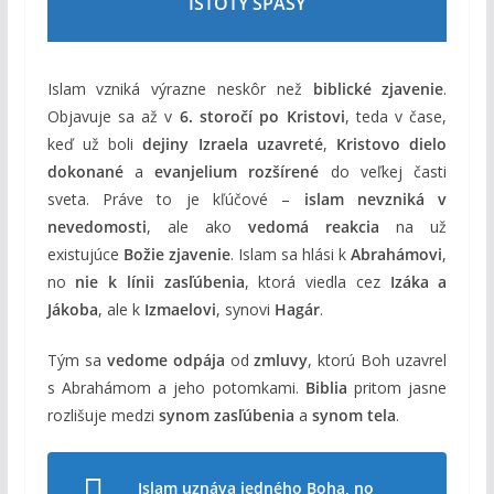
ISTOTY SPÁSY
Islam vzniká výrazne neskôr než
biblické zjavenie
.
Objavuje sa až v
6. storočí po Kristovi
, teda v čase,
keď už boli
dejiny Izraela uzavreté
,
Kristovo dielo
dokonané
a
evanjelium rozšírené
do veľkej časti
sveta. Práve to je kľúčové –
islam nevzniká v
nevedomosti
, ale ako
vedomá reakcia
na už
existujúce
Božie zjavenie
. Islam sa hlási k
Abrahámovi
,
no
nie k línii zasľúbenia
, ktorá viedla cez
Izáka a
Jákoba
, ale k
Izmaelovi
, synovi
Hagár
.
Tým sa
vedome odpája
od
zmluvy
, ktorú Boh uzavrel
s Abrahámom a jeho potomkami.
Biblia
pritom jasne
rozlišuje medzi
synom zasľúbenia
a
synom tela
.
Islam uznáva jedného Boha, no