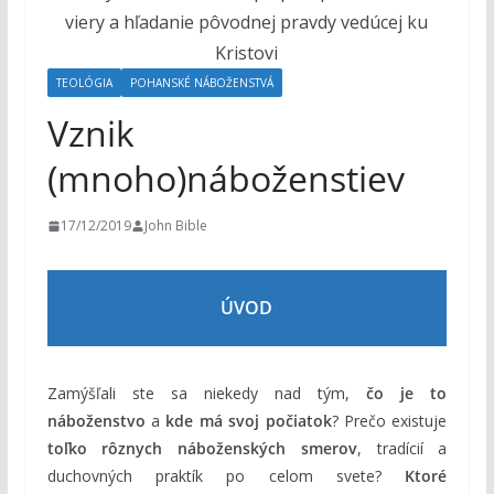
o
h
o
TEOLÓGIA
POHANSKÉ NÁBOŽENSTVÁ
m
Vznik
(mnoho)náboženstiev
17/12/2019
John Bible
ÚVOD
Zamýšľali ste sa niekedy nad tým,
čo je to
náboženstvo
a
kde má svoj počiatok
? Prečo existuje
toľko rôznych náboženských smerov
, tradícií a
duchovných praktík po celom svete?
Ktoré