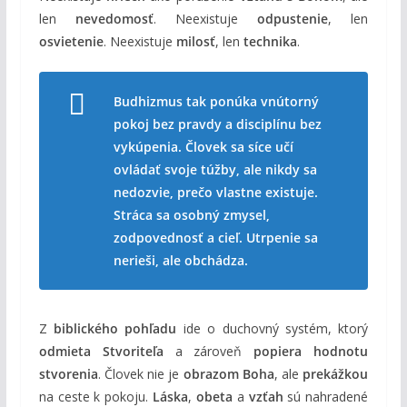
len
nevedomosť
. Neexistuje
odpustenie
, len
osvietenie
. Neexistuje
milosť
, len
technika
.
Budhizmus tak ponúka vnútorný
pokoj bez pravdy a disciplínu bez
vykúpenia. Človek sa síce učí
ovládať svoje túžby, ale nikdy sa
nedozvie, prečo vlastne existuje.
Stráca sa osobný zmysel,
zodpovednosť a cieľ. Utrpenie sa
nerieši, ale obchádza.
Z
biblického pohľadu
ide o duchovný systém, ktorý
odmieta Stvoriteľa
a zároveň
popiera hodnotu
stvorenia
. Človek nie je
obrazom Boha
, ale
prekážkou
na ceste k pokoju.
Láska
,
obeta
a
vzťah
sú nahradené