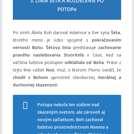
3. LÍNIA ŠÉTA A ROZDELENIE PO
POTOPe
Po smrti Ábela Boh daroval Adamovi a Eve syna
Šéta
,
ktorého meno je úzko spojené s
pokračovaním
vernosti Bohu
.
Šétova línia
predstavuje
zachovanie
pravého nasledovania Stvoriteľa
v čase, keď sa
väčšina ľudstva postupne
odkláňala od Boha
. Práve z
tejto línie vzišiel
Noe
, muž, o ktorom Písmo svedčí, že
chodil s Bohom
uprostred všeobecnej
morálnej a
duchovnej skazenosti
.
Potopa nebola len súdom nad
skazeným svetom, ale zároveň aj
novým začiatkom. Boh zachoval
ľudstvo prostredníctvom Noema a