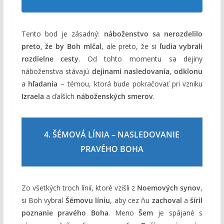
Tento bod je zásadný:
náboženstvo sa nerozdelilo
preto, že by Boh mlčal
, ale preto, že si
ľudia vybrali
rozdielne cesty
. Od tohto momentu sa dejiny
náboženstva stávajú
dejinami nasledovania
,
odklonu
a
hľadania
– témou, ktorá bude pokračovať pri vzniku
Izraela
a ďalších
náboženských smerov
.
4. ŠÉMOVÁ LÍNIA – NASLEDOVANIE
PRAVÉHO BOHA
Zo všetkých troch línií, ktoré vzišli z
Noemových synov
,
si Boh vybral
Šémovu líniu
, aby cez ňu
zachoval
a
šíril
poznanie pravého Boha
. Meno
Šem
je spájané s