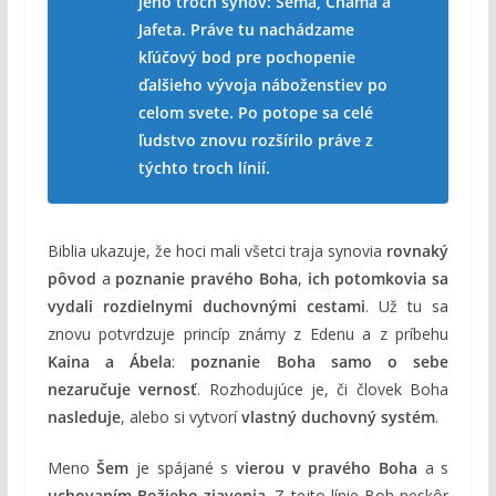
jeho troch synov: Šéma, Cháma a
Jafeta. Práve tu nachádzame
kľúčový bod pre pochopenie
ďalšieho vývoja náboženstiev po
celom svete. Po potope sa celé
ľudstvo znovu rozšírilo práve z
týchto troch línií.
Biblia ukazuje, že hoci mali všetci traja synovia
rovnaký
pôvod
a
poznanie pravého Boha
,
ich potomkovia sa
vydali rozdielnymi duchovnými cestami
. Už tu sa
znovu potvrdzuje princíp známy z Edenu a z príbehu
Kaina a Ábela
:
poznanie Boha samo o sebe
nezaručuje vernosť
. Rozhodujúce je, či človek Boha
nasleduje
, alebo si vytvorí
vlastný duchovný systém
.
Meno
Šem
je spájané s
vierou v pravého Boha
a s
uchovaním Božieho zjavenia
. Z tejto línie Boh neskôr