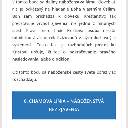
V tomto bode sa
dejiny náboženstva lámu
. Človek už
nie je odkázaný na
hľadanie Boha vlastným úsilím
.
Boh sám prichádza k človeku
. Kresťanstvo tak
predstavuje
vrchol zjavenia
, nie
jednu z mnohých
ciest
. Práve preto bude
Kristova osoba
neskôr
odmietnutá
alebo
relativizovaná
v iných duchovných
systémoch. Tento fakt je
rozhodujúci
:
postoj ku
Kristovi určuje
, či ide o
pokračovanie pravého
nasledovania
, alebo o
odklon
.
Od tohto bodu sa
náboženské cesty sveta
čoraz viac
rozchádzajú
.
6. CHAMOVA LÍNIA – NÁBOŽENSTVÁ
BEZ ZJAVENIA