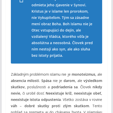
odmieta jeho zjavenie v Synovi.
Kristus je v islame len prorokom,
nie Vykupiteľom. Tým sa zásadne
mení obraz Boha. Boh islamu nie je
Otec vstupujúci do dejín, ale
vzdialený Vládca, ktorého vôľa je
absolútna a neosobná. Človek pred
ním nestojí ako syn, ale ako sluha
bez istoty prijatia.
Základným problémom islamu nie je
monoteizmus
, ale
absencia milosti
.
Spása
nie je
darom
, ale
výsledkom
skutkov
, poslušnosti a
podriadenia sa
. Človek
nikdy
nevie
, či urobil dosť.
Neexistuje kríž
,
neexistuje obeť
,
neexistuje istota odpustenia
. Všetko zostáva v rovine
váh
–
dobré skutky proti zlým skutkom
. Tento
pohľad sa premieta aj do chápania života. V islamskej