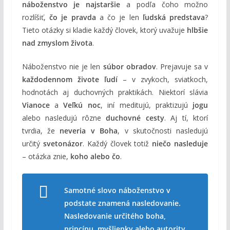
náboženstvo je najstaršie
a podľa čoho možno
rozlíšiť,
čo je pravda
a čo je len
ľudská predstava
?
Tieto otázky si kladie každý človek, ktorý uvažuje
hlbšie
nad zmyslom života
.
Náboženstvo nie je len
súbor obradov
. Prejavuje sa v
každodennom živote ľudí
– v zvykoch, sviatkoch,
hodnotách aj duchovných praktikách. Niektorí slávia
Vianoce
a
Veľkú noc
, iní meditujú, praktizujú
jogu
alebo nasledujú rôzne
duchovné cesty
. Aj tí, ktorí
tvrdia, že
neveria v Boha
, v skutočnosti nasledujú
určitý
svetonázor
. Každý človek totiž
niečo nasleduje
– otázka znie,
koho alebo čo
.
Samotné slovo náboženstvo v
podstate znamená nasledovanie.
Nasledovanie určitého boha,
princípu, myšlienky alebo autority.