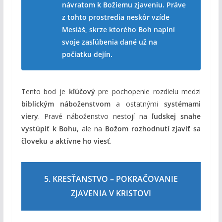
návratom k Božiemu zjaveniu. Práve
z tohto prostredia neskôr vzíde
Mesiáš, skrze ktorého Boh naplní
svoje zasľúbenia dané už na
počiatku dejín.
Tento bod je
kľúčový
pre pochopenie rozdielu medzi
biblickým náboženstvom
a ostatnými
systémami
viery
. Pravé náboženstvo nestojí na
ľudskej snahe
vystúpiť k Bohu
, ale na
Božom rozhodnutí zjaviť sa
človeku
a
aktívne ho viesť
.
5. KRESŤANSTVO – POKRAČOVANIE
ZJAVENIA V KRISTOVI