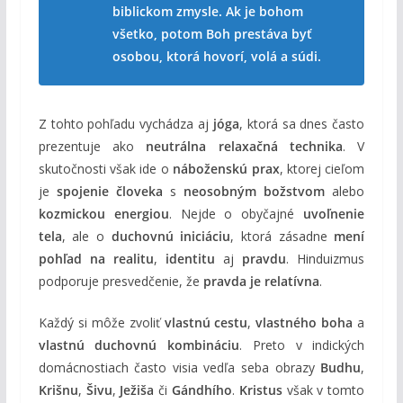
biblickom zmysle. Ak je bohom
všetko, potom Boh prestáva byť
osobou, ktorá hovorí, volá a súdi.
Z tohto pohľadu vychádza aj
jóga
, ktorá sa dnes často
prezentuje ako
neutrálna relaxačná technika
. V
skutočnosti však ide o
náboženskú prax
, ktorej cieľom
je
spojenie človeka
s
neosobným božstvom
alebo
kozmickou energiou
. Nejde o obyčajné
uvoľnenie
tela
, ale o
duchovnú iniciáciu
, ktorá zásadne
mení
pohľad na realitu
,
identitu
aj
pravdu
. Hinduizmus
podporuje presvedčenie, že
pravda je relatívna
.
Každý si môže zvoliť
vlastnú cestu
,
vlastného boha
a
vlastnú duchovnú kombináciu
. Preto v indických
domácnostiach často visia vedľa seba obrazy
Budhu
,
Krišnu
,
Šivu
,
Ježiša
či
Gándhího
.
Kristus
však v tomto