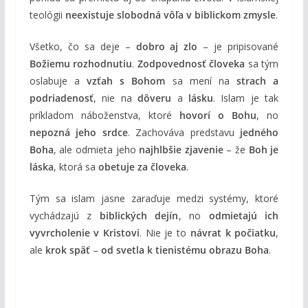
teológii
neexistuje slobodná vôľa v biblickom zmysle
.
Všetko, čo sa deje –
dobro aj zlo
– je pripisované
Božiemu rozhodnutiu
.
Zodpovednosť človeka
sa tým
oslabuje a
vzťah s Bohom
sa mení na
strach a
podriadenosť
, nie na
dôveru
a
lásku
. Islam je tak
príkladom náboženstva, ktoré
hovorí o Bohu
, no
nepozná jeho srdce
. Zachováva predstavu
jedného
Boha
, ale odmieta jeho
najhlbšie zjavenie
– že
Boh je
láska
, ktorá sa
obetuje za človeka
.
Tým sa islam jasne zaraďuje medzi systémy, ktoré
vychádzajú z
biblických dejín
, no
odmietajú ich
vyvrcholenie v Kristovi
. Nie je to
návrat k počiatku
,
ale
krok späť
–
od svetla k tienistému obrazu Boha
.