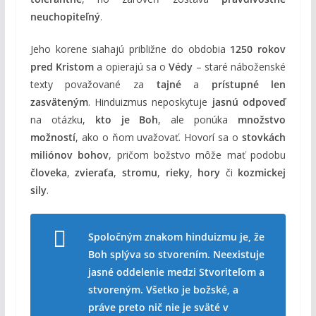
neuchopiteľný
.
Jeho korene siahajú približne do obdobia
1250 rokov
pred Kristom
a opierajú sa o
Védy
– staré náboženské
texty považované za
tajné
a
prístupné len
zasväteným
. Hinduizmus neposkytuje
jasnú odpoveď
na otázku,
kto je Boh
, ale ponúka
množstvo
možností
, ako o ňom uvažovať. Hovorí sa o
stovkách
miliónov bohov
, pričom božstvo môže mať podobu
človeka
,
zvieraťa
,
stromu
,
rieky
,
hory
či
kozmickej
sily
.
Spoločným znakom hinduizmu je, že
Boh splýva so stvorením. Neexistuje
jasné oddelenie medzi Stvoriteľom a
stvoreným. Všetko je božské, a
práve preto nič nie je sväté v