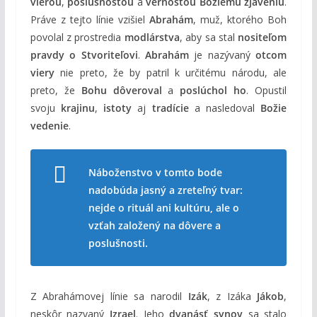
vierou
,
poslušnosťou
a
vernosťou Božiemu zjaveniu
.
Práve z tejto línie vzišiel
Abrahám
, muž, ktorého Boh
povolal z prostredia
modlárstva
, aby sa stal
nositeľom
pravdy o Stvoriteľovi
.
Abrahám
je nazývaný
otcom
viery
nie preto, že by patril k určitému národu, ale
preto, že
Bohu dôveroval
a
poslúchol ho
. Opustil
svoju
krajinu
,
istoty
aj
tradície
a nasledoval
Božie
vedenie
.
Náboženstvo v tomto bode
nadobúda jasný a zreteľný tvar:
nejde o rituál ani kultúru, ale o
vzťah založený na dôvere a
poslušnosti.
Z Abrahámovej línie sa narodil
Izák
, z Izáka
Jákob
,
neskôr nazvaný
Izrael
. Jeho
dvanásť synov
sa stalo