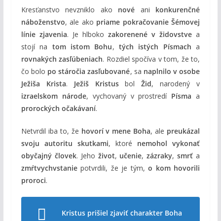
Kresťanstvo nevzniklo ako
nové
ani
konkurenčné
náboženstvo
, ale ako
priame pokračovanie Šémovej
línie zjavenia
. Je hlboko
zakorenené v židovstve
a
stojí na
tom istom Bohu
,
tých istých Písmach
a
rovnakých zasľúbeniach
. Rozdiel spočíva v tom, že to,
čo bolo
po stáročia zasľubované
, sa
naplnilo v osobe
Ježiša Krista
.
Ježiš Kristus
bol
Žid
, narodený v
izraelskom národe
, vychovaný v prostredí
Písma
a
prorockých očakávaní
.
Netvrdil iba to, že
hovorí v mene Boha
, ale
preukázal
svoju autoritu skutkami
, ktoré
nemohol vykonať
obyčajný človek
. Jeho
život
,
učenie
,
zázraky
,
smrť
a
zmŕtvychvstanie
potvrdili, že je tým,
o kom hovorili
proroci
.
Kristus prišiel zjaviť charakter Boha