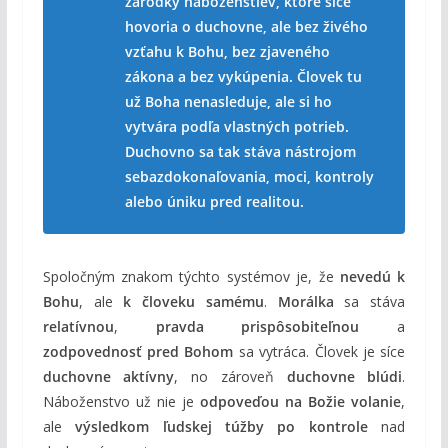
zárodky náboženstiev, ktoré síce
hovoria o duchovne, ale bez živého
vzťahu k Bohu, bez zjaveného
zákona a bez vykúpenia. Človek tu
už Boha nenasleduje, ale si ho
vytvára podľa vlastných potrieb.
Duchovno sa tak stáva nástrojom
sebazdokonaľovania, moci, kontroly
alebo úniku pred realitou.
Spoločným znakom týchto systémov je, že
nevedú k
Bohu
, ale
k človeku samému
.
Morálka
sa stáva
relatívnou
,
pravda prispôsobiteľnou
a
zodpovednosť pred Bohom
sa vytráca. Človek je síce
duchovne aktívny
, no zároveň
duchovne blúdi
.
Náboženstvo už nie je
odpoveďou na Božie volanie
,
ale
výsledkom ľudskej túžby po kontrole
nad