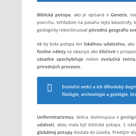
Biblická potopa
, ako je opísaná v
Genezis
, ni
povrchu. Vzhľadom na povahu tejto katastrofy, k
geologicky rekonštruovať
pôvodnú geografiu sv
Ak by bola potopa len
lokálnou udalosťou
, ako
fosílne nálezy
sa ukazujú ako
kľúčové
v prospec
zásadne spochybňuje
nielen
evolučná teória
prírodných procesov
.
Evoluční vedci a ich dlhodobý dogm
filológie, archeológie a geológie, 
Uniformitarizmus
, teória dominujúca v geológi
udalostí
, akou mala byť biblická potopa. S n
globálnej potopy
dostala do úzadia. Predtým vš