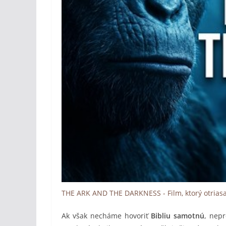
THE ARK AND THE DARKNESS - Film, ktorý otrias
Ak však necháme hovoriť
Bibliu samotnú
, nepr