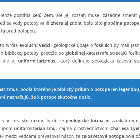
elenže postihla
celú Zem
, ale jej rozsah musel zásadne zmeniť
eď sa vody potopy valili
zhora aj zdola
, bola táto
globálna potopa
eta
pred potopou.
 to tvrdia
evoluční vedci
, geologické údaje o
fosíliách
by mali jasn
h biblickej potopy, pretože po
globálnej katastrofe
strácajú fosíl
, ale aj
uniformitarizmus
, ktorý definuje geologickú časovú s
atizmus, podľa ktorého je biblický príbeh o potope len legendou,
ktoré naznačujú, že k potope skutočne došlo.
i viac než
sto rokov
, tvrdí, že
geologické formácie
vznikali mim
ástupom
uniformitarianizmu
, najmä prostredníctvom
Charlesa Lyel
ak medzi vedcami prevažoval názor, že
celosvetová potopa
bola d