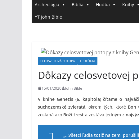
Archeológia
Biblia
Hudba
Knihy
YT John Bible
CELOSVETOVÁ POTOPA
TEOLÓGIA
Dôkazy celosvetovej 
15/01/2020
John Bible
V knihe Genezis (6. kapitola) čítame o najväč
suchozemské zvieratá
, okrem tých, ktoré
Boh
v
zoslaná ako
Boží trest
a zostáva jedným z
najvý
„…všetci ľudia totiž na zemi porušil