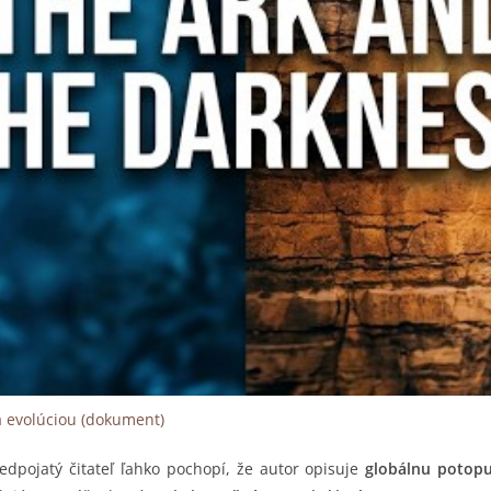
a evolúciou (dokument)
edpojatý čitateľ ľahko pochopí, že autor opisuje
globálnu potop