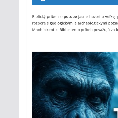
Biblický príbeh o
potope
jasne hovorí o
veľkej
rozpore s
geologickými
a
archeologickými pozn
Mnohí
skeptici Biblie
tento príbeh považujú za
l