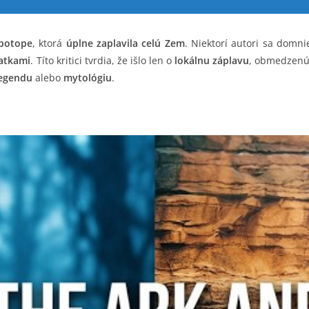
 potope
, ktorá
úplne zaplavila celú Zem
. Niektorí autori sa domn
atkami
. Títo kritici tvrdia, že išlo len o
lokálnu záplavu
, obmedzenú 
egendu
alebo
mytológiu
.