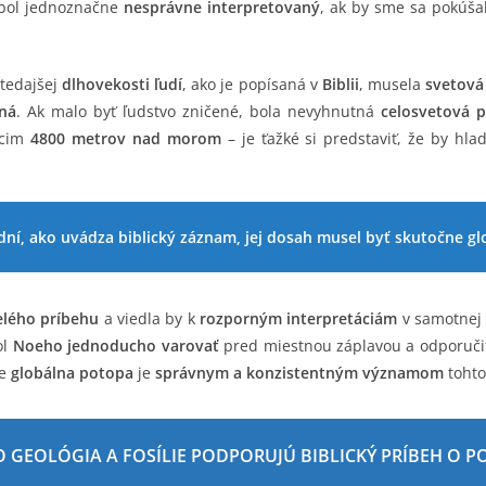
 bol jednoznačne
nesprávne interpretovaný
, ak by sme sa pokúšal
vtedajšej
dlhovekosti ľudí
, ako je popísaná v
Biblii
, musela
svetová
ená
. Ak malo byť ľudstvo zničené, bola nevyhnutná
celosvetová 
úcim
4800 metrov nad morom
– je ťažké si predstaviť, že by hl
dní, ako uvádza biblický záznam, jej dosah musel byť skutočne gl
elého príbehu
a viedla by k
rozporným interpretáciám
v samotne
ol
Noeho jednoducho varovať
pred miestnou záplavou a odporučiť
že
globálna potopa
je
správnym a konzistentným významom
tohto
O GEOLÓGIA A FOSÍLIE PODPORUJÚ BIBLICKÝ PRÍBEH O 