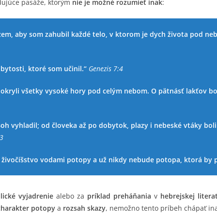
edujúce pasáže, ktorým
nie je možné rozumieť inak
:
zem, aby som zahubil každé telo, v ktorom je dych života pod neb
ytosti, ktoré som učinil.“
Genezis 7:4
pokryli všetky vysoké hory pod celým nebom. O pätnásť lakťov bol
Boh vyhladil; od človeka až po dobytok, plazy i nebeské vtáky boli
23
živočíšstvo vodami potopy a už nikdy nebude potopa, ktorá by p
ické vyjadrenie
alebo za
príklad preháňania
v
hebrejskej litera
charakter potopy
a
rozsah skazy
, nemožno tento príbeh chápať in