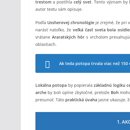
trestom
a postihla
celý svet
. Tento význam by
autor textu sám opisuje.
Podľa
Ussherovej chronológie
je zrejmé, že pri 
narásť natoľko, že
veľká časť sveta bola osídl
vrátane
Araratských hôr
s vrcholom presahuj
oblastiach.
Ak teda potopa trvala viac než 150 
Lokálna potopa
by popierala
základnú logiku c
arche
by boli úplne zbytočné, pretože
Boh
moh
presunúť. Táto
praktická úvaha
jasne ukazuje, 
1. AK