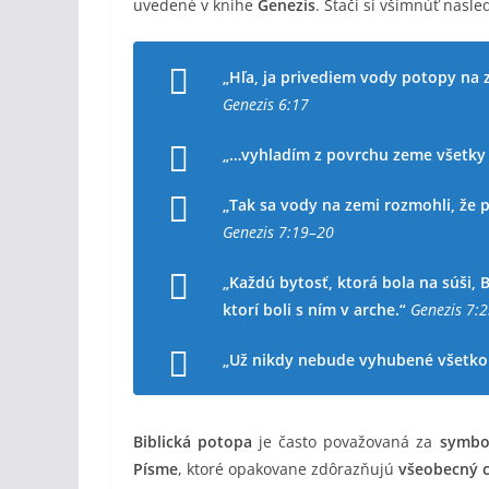
uvedené v knihe
Genezis
. Stačí si všimnúť nasl
„Hľa, ja privediem vody potopy na 
Genezis 6:17
„…vyhladím z povrchu zeme všetky b
„Tak sa vody na zemi rozmohli, že 
Genezis 7:19–20
„Každú bytosť, ktorá bola na súši, 
ktorí boli s ním v arche.“
Genezis 7:
„Už nikdy nebude vyhubené všetko 
Biblická potopa
je často považovaná za
symbol
Písme
, ktoré opakovane zdôrazňujú
všeobecný 