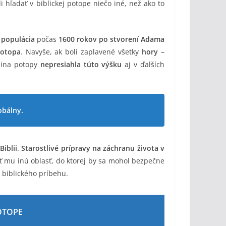
i hľadať v biblickej potope niečo iné, než ako to
 populácia
počas
1600 rokov po stvorení Adama
potopa
. Navyše, ak boli zaplavené všetky
hory
–
adina potopy
nepresiahla túto výšku
aj v ďalších
obálny.
j
Biblii
.
Starostlivé prípravy na záchranu života v
 mu inú oblasť, do ktorej by sa mohol bezpečne
 biblického príbehu.
POTOPE