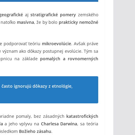
geografické
aj
stratigrafické pomery
zemského
natoľko
masívna
, že by bolo
prakticky nemožné
e podporovať teóriu
mikroevolúcie
. Avšak práve
ie význam ako dôkazy postupnej evolúcie. Tým sa
tupnicu na základe
pomalých a rovnomerných
 často ignorujú dôkazy z etnológie,
oriadne pomaly, bez zásadných
katastrofických
la
a jeho vplyvu na
Charlesa Darwina
, sa teória
ôsledkom
Božieho zásahu
.