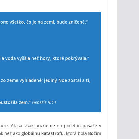
om; všetko, čo je na zemi, bude zničené.“
a voda vyššia než hory, ktoré pokrývala.“
 zo zeme vyhladené; jediný Noe zostal a tí,
ustošila zem.“
Genezis 9:11
túre
. Ak sa však pozrieme na početné pasáže v
ak než ako
globálnu katastrofu
, ktorá bola
Božím