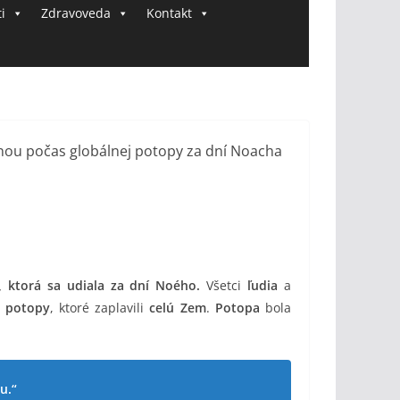
i
Zdravoveda
Kontakt
e, ktorá sa udiala za dní Noého.
Všetci
ľudia
a
i potopy
, ktoré zaplavili
celú Zem
.
Potopa
bola
u.“