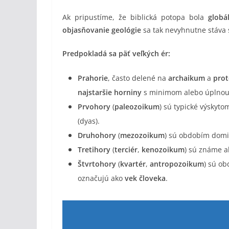
Ak pripustíme, že biblická potopa bola
globá
objasňovanie geológie
sa tak nevyhnutne stáva 
Predpokladá sa päť veľkých ér:
Prahorie
, často delené na
archaikum
a
pro
najstaršie horniny
s minimom alebo úplnou a
Prvohory
(
paleozoikum
) sú typické výskytom
(dyas).
Druhohory
(
mezozoikum
) sú obdobím dom
Tretihory
(
terciér
,
kenozoikum
) sú známe 
Štvrtohory
(
kvartér
,
antropozoikum
) sú o
označujú ako
vek človeka
.