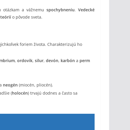
ým otázkam a vážnemu
spochybneniu
.
Vedecké
teórií
o pôvode sveta.
ýchkoľvek foriem života. Charakterizujú ho
mbrium
,
ordovik
,
silur
,
devón
,
karbón
a
perm
 a
neogén
(miocén, pliocén).
adšie (
holocén
) trvajú dodnes a často sa