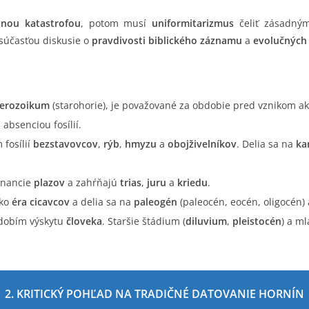
lnou katastrofou
, potom musí
uniformitarizmus
čeliť zásadn
súčasťou diskusie o
pravdivosti biblického záznamu
a
evolučných 
terozoikum
(starohorie), je považované za obdobie pred vznikom ak
bsenciou fosílií.
 fosílií
bezstavovcov
,
rýb
,
hmyzu
a
obojživelníkov
. Delia sa na
ka
inancie
plazov
a zahŕňajú
trias
,
juru
a
kriedu
.
ako
éra cicavcov
a delia sa na
paleogén
(paleocén, eocén, oligocén)
bdobím výskytu
človeka
. Staršie štádium (
diluvium
,
pleistocén
) a ml
2. KRITICKÝ POHĽAD NA TRADIČNÉ DATOVANIE HORNÍN