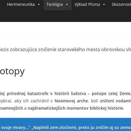
Hermeneutika
Teológia
i
Výklad Písma
Skúsenost
v
o
t
s
B
o
h
potopy
o
m
šej prírodnej katastrofe v histórii ľudstva – potope celej Zem
ybral, aby ich zachránil v
Noemovej arche
, boli
zničení vodam
znamnejších
a
najdramatickejších momentov biblickej histórie
.
i svoje mravy…“ „Naplnili zem zločinmi, preto ju zničím aj so zemo