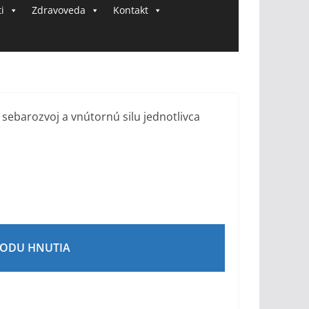
i
Zdravoveda
Kontakt
ÔVODU HNUTIA