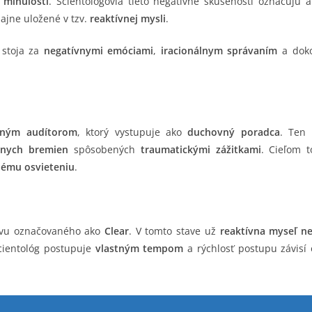
 minulosti
. Scientológovia tieto negatívne skúsenosti označujú 
dajne uložené v tzv.
reaktívnej mysli
.
stoja za
negatívnymi emóciami
,
iracionálnym správaním
a dok
eným audítorom
, ktorý vystupuje ako
duchovný poradca
. Ten
lnych bremien
spôsobených
traumatickými zážitkami
. Cieľom 
nému osvieteniu
.
tavu označovaného ako
Clear
. V tomto stave už
reaktívna myseľ n
cientológ postupuje
vlastným tempom
a rýchlosť postupu závisí