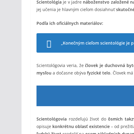
Scientológia
je v jadre
náboženstvo založené 
jej učenia je hlavným cieľom dosiahnuť
skutočné
Podľa ich oficiálnych materiálov:
„Konečným cieľom scientológie je p
Scientológovia veria, že
človek je duchovná byt
mysľou
a dočasne obýva
fyzické telo
. Človek m
Scientológovia
rozdeľujú život do
ôsmich tak
opisuje
konkrétnu oblasť existencie
– od prežiti
ľudský život
rozdeliť na
osem základných dyna