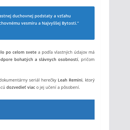
astnej duchovnej podstaty a vzťahu
hovnému vesmíru a Najvyššej Bytosti.“
rilo po celom svete
a podľa vlastných údajov má
dpore bohatých a slávnych osobností
, pričom
 dokumentárny seriál herečky
Leah Remini
, ktorý
chcú
dozvedieť viac
o jej učení a pôsobení.