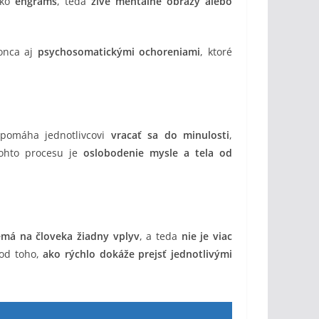
ako
engrams
, teda
živé mentálne obrazy alebo
onca aj
psychosomatickými ochoreniami
, ktoré
 pomáha jednotlivcovi
vracať sa do minulosti
,
tohto procesu je
oslobodenie mysle a tela od
emá na človeka žiadny vplyv
, a teda
nie je viac
 od toho,
ako rýchlo dokáže prejsť jednotlivými