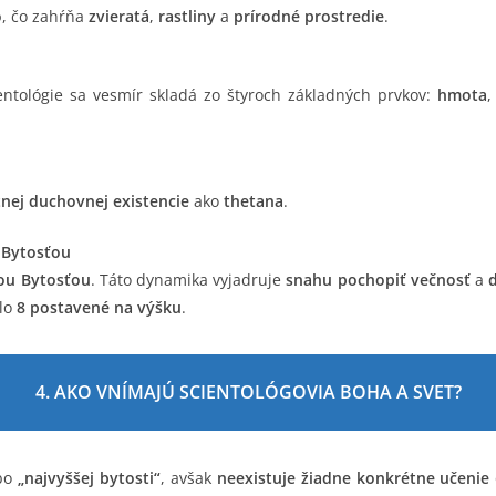
o
, čo zahŕňa
zvieratá
,
rastliny
a
prírodné prostredie
.
ientológie sa vesmír skladá zo štyroch základných prvkov:
hmota
tnej duchovnej existencie
ako
thetana
.
 Bytosťou
ou Bytosťou
. Táto dynamika vyjadruje
snahu pochopiť večnosť
a
slo
8 postavené na výšku
.
4. AKO VNÍMAJÚ SCIENTOLÓGOVIA BOHA A SVET?
bo
„najvyššej bytosti“
, avšak
neexistuje žiadne konkrétne učenie