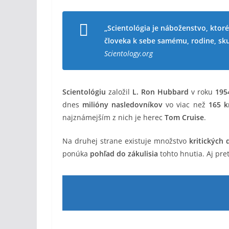
„Scientológia je náboženstvo, kto
človeka k sebe samému, rodine, sk
Scientology.org
Scientológiu
založil
L. Ron Hubbard
v roku
195
dnes
milióny nasledovníkov
vo viac než
165 k
najznámejším z nich je herec
Tom Cruise
.
Na druhej strane existuje množstvo
kritických
ponúka
pohľad do zákulisia
tohto hnutia. Aj pr