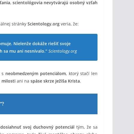
ťania
,
scientológovia nevytvárajú osobný vzťah
ciálnej stránky
Scientology.org
veria, že:
muje. Nielenže dokáže riešiť svoje
h sa mu ani nesnívalo.“
Scientology.org
s
neobmedzeným potenciálom
, ktorý stačí len
,
milosti
ani na
spáse skrze Ježiša Krista
.
“?
i
dosiahnuť svoj duchovný potenciál
tým, že sa