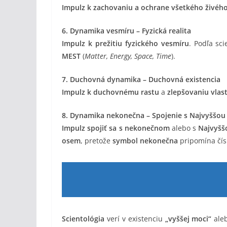
Impulz k zachovaniu a ochrane všetkého živéh
6. Dynamika vesmíru – Fyzická realita
Impulz k prežitiu fyzického vesmíru
. Podľa sc
MEST
(
Matter, Energy, Space, Time
).
7. Duchovná dynamika – Duchovná existencia
Impulz k duchovnému rastu
a
zlepšovaniu vlas
8. Dynamika nekonečna – Spojenie s Najvyššou
Impulz spojiť sa s nekonečnom
alebo s
Najvyšš
osem
, pretože
symbol nekonečna
pripomína čí
Scientológia
verí v existenciu
„vyššej moci“
ale