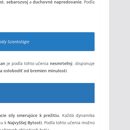
st
,
sebarozvoj
a
duchovné napredovanie
. Podľa
iály Scientológie
tan
je podľa tohto učenia
nesmrteľný
, disponuje
a oslobodiť od bremien minulosti
.
cie sily smerujúce k prežitiu
. Každá dynamika
hu k
Najvyššej Bytosti
. Podľa tohto učenia možno
 rôznych oblastiach bytia.