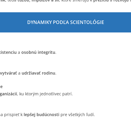
DYNAMIKY PODĽA SCIENTOLÓGIE
xistenciu
a
osobnú integritu
.
vytvárať
a
udržiavať rodinu
.
ie
ganizácií
, ku ktorým jednotlivec patrí.
ha prispieť k
lepšej budúcnosti
pre všetkých ľudí.