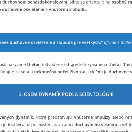
na duchovnom sebazdokonaľovaní
. Silne sa orientuje na
osobný ra
 duchovné osvietenie
a
vnútornú slobodu
.
ravé duchovné osvietenie a sloboda pre všetkých.“
oficiálne mater
osť
nazývaná
thetan
(odvodené od gréckeho písmena
theta
).
The
á údajne za sebou
nekonečný počet životov
a cieľom je
duchovne s
3. OSEM DYNAMÍK PODĽA SCIENTOLÓGIE
zvaných dynamík
, ktoré predstavujú
vnútorné impulzy
alebo
hna
a jednotlivca až po existenciu v rámci
duchovného vesmíru
a vzťa
mík
, teda
túžob, impulzov a síl
, ktoré smerujú k
prežitiu
a
rozvoju
v