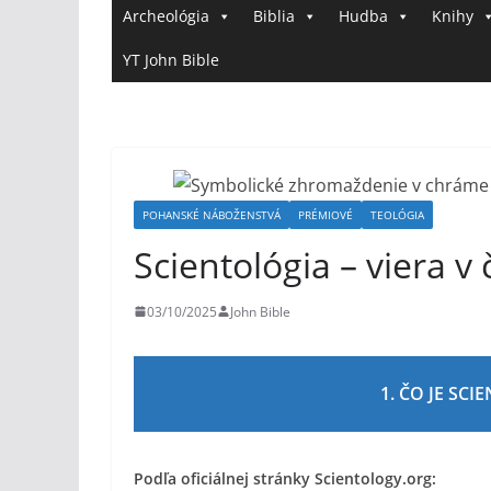
Archeológia
Biblia
Hudba
Knihy
YT John Bible
POHANSKÉ NÁBOŽENSTVÁ
PRÉMIOVÉ
TEOLÓGIA
Scientológia – viera v
03/10/2025
John Bible
1. ČO JE SC
Podľa oficiálnej stránky Scientology.org: