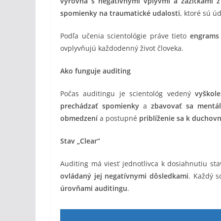
vyrovná s negatívnymi vplyvmi a zážitkami z
spomienky na traumatické udalosti
, ktoré sú ú
Podľa učenia scientológie práve tieto
engrams
ovplyvňujú každodenný život človeka.
Ako funguje auditing
Počas auditingu je scientológ vedený
vyškol
prechádzať spomienky
a
zbavovať sa mentá
obmedzení
a postupné
priblíženie sa k duchov
Stav „Clear“
Auditing má viesť jednotlivca k dosiahnutiu s
ovládaný jej negatívnymi dôsledkami
. Každý s
úrovňami auditingu
.