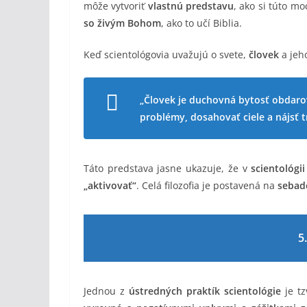
môže vytvoriť
vlastnú predstavu
, ako si túto m
so živým Bohom
, ako to učí Biblia.
Keď scientológovia uvažujú o svete,
človek
a jeh
„Človek je duchovná bytosť obdarov
problémy, dosahovať ciele a nájsť t
Táto predstava jasne ukazuje, že v
scientológi
„aktivovať“
. Celá filozofia je postavená na
sebad
5
Jednou z
ústredných praktík scientológie
je tz