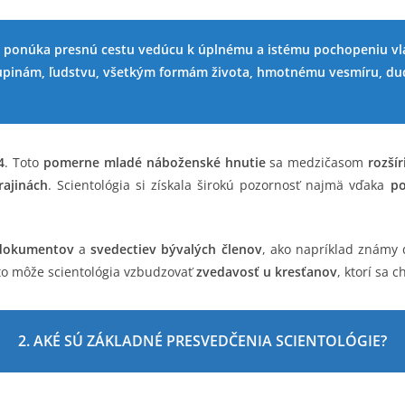
ré ponúka presnú cestu vedúcu k úplnému a istému pochopeniu vl
upinám, ľudstvu, všetkým formám života, hmotnému vesmíru, duc
4
. Toto
pomerne mladé náboženské hnutie
sa medzičasom
rozší
rajinách
. Scientológia si získala širokú pozornosť najmä vďaka
po
 dokumentov
a
svedectiev bývalých členov
, ako napríklad známy
eto môže scientológia vzbudzovať
zvedavosť u kresťanov
, ktorí sa 
2. AKÉ SÚ ZÁKLADNÉ PRESVEDČENIA SCIENTOLÓGIE?