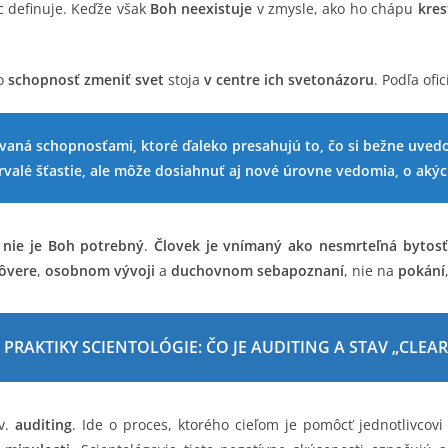
oc definuje. Keďže však
Boh neexistuje
v zmysle, ako ho chápu
kres
o
schopnosť zmeniť svet
stoja
v centre ich svetonázoru
. Podľa ofi
aná schopnosťami, ktoré ďaleko presahujú to, čo si bežne uvedo
rvalé šťastie, ale môže dosiahnuť aj nové úrovne vedomia, o akýc
i nie je Boh potrebný
.
Človek je vnímaný ako nesmrteľná bytosť
ôvere
,
osobnom vývoji
a
duchovnom sebapoznaní
, nie na
pokání
. PRAKTIKY SCIENTOLÓGIE: ČO JE AUDITING A STAV „CLEAR
v.
auditing
. Ide o proces, ktorého cieľom je pomôcť jednotlivcov