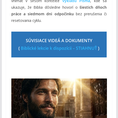
vnímať v širšom kontexte
výkladu Písma
, kde sa
ukazuje, že Biblia dôsledne hovorí o
šiestich dňoch
práce a siedmom dni odpočinku
bez prerušenia či
resetovania cyklu.
SÚVISIACE VIDEÁ A DOKUMENTY
(
Biblické lekcie k dispozícii – STIAHNUŤ
)