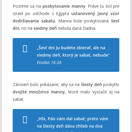
Pozrime sa na
poskytovanie manny
. Práve tu bol pre
Izrael po odchode z Egypta
ustanovený jasný vzor
dodržiavania sabatu
. Manna bola poskytovaná
šesť
dní
, no na
siedmy deň
nebola daná žiadna.
„Šesť dní ju budete zbierať, ale na
siedmy deň, ktorý je sabat, nebude“
Exodus 16:26
Zároveň bolo prikázané, aby sa na
šiesty deň
poskytlo
dvojité množstvo manny
, ktoré malo vystačiť aj na
sabat.
„Hľa, Pán vám dal sabat; preto vám
na šiesty deň dáva chlieb na dva