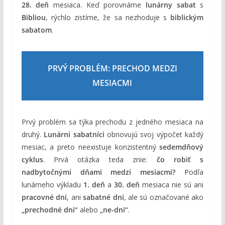
28. deň
mesiaca. Keď porovnáme
lunárny sabat
s
Bibliou
, rýchlo zistíme, že sa nezhoduje s
biblickým
sabatom
.
PRVÝ PROBLÉM: PRECHOD MEDZI
MESIACMI
Prvý problém sa týka prechodu z jedného mesiaca na
druhý.
Lunárni sabatníci
obnovujú svoj výpočet každý
mesiac, a preto neexistuje konzistentný
sedemdňový
cyklus
. Prvá otázka teda znie:
čo robiť s
nadbytočnými dňami medzi mesiacmi?
Podľa
lunárneho výkladu
1. deň
a
30. deň
mesiaca nie sú ani
pracovné dni
, ani
sabatné dni
, ale sú označované ako
„prechodné dni“
alebo
„ne-dni“
.