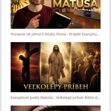
Pozvanie od Johna k štúdiu Písma - Projekt Evanjelium podľa Matúša (Project Gospel of Matthew)
Evanjelium podľa Matúša - Veľkolepý príbeh Biblie (trailer)