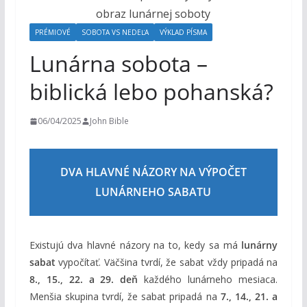
o
h
PRÉMIOVÉ
SOBOTA VS NEDEĽA
VÝKLAD PÍSMA
o
Lunárna sobota –
m
biblická lebo pohanská?
06/04/2025
John Bible
DVA HLAVNÉ NÁZORY NA VÝPOČET
LUNÁRNEHO SABATU
Existujú dva hlavné názory na to, kedy sa má
lunárny
sabat
vypočítať. Väčšina tvrdí, že sabat vždy pripadá na
8., 15., 22. a 29. deň
každého lunárneho mesiaca.
Menšia skupina tvrdí, že sabat pripadá na
7., 14., 21. a