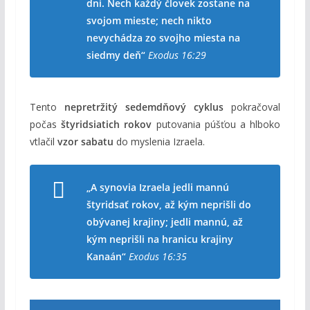
dni. Nech každý človek zostane na
svojom mieste; nech nikto
nevychádza zo svojho miesta na
siedmy deň“
Exodus 16:29
Tento
nepretržitý sedemdňový cyklus
pokračoval
počas
štyridsiatich rokov
putovania púšťou a hlboko
vtlačil
vzor sabatu
do myslenia Izraela.
„A synovia Izraela jedli mannú
štyridsať rokov, až kým neprišli do
obývanej krajiny; jedli mannú, až
kým neprišli na hranicu krajiny
Kanaán“
Exodus 16:35