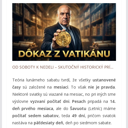
OD SOBOTY K NEDELI – SKUTOČNÝ HISTORICKÝ PRÍBEH ZMENY DŇA UCTIEVANIA (Samuele Bacchiocchi)
Teória lunárneho sabatu tvrdí, že všetky
ustanovené
časy
sú založené na
mesiaci
. To však
nie je pravda
.
Niektoré sviatky sú viazané na mesiac, no pri iných sme
výslovne
vyzvaní počítať dni
.
Pesach
pripadá na
14.
deň prvého mesiaca
, ale do
Šavuotu
(Letníc) máme
počítať sedem sabatov
, teda
49 dní
, pričom sviatok
nastáva na
päťdesiaty deň
, deň po siedmom sabate.