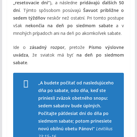
„resetovacie dni“
), a následne
pridávajú ďalších 50
dní
. Týmto spôsobom posúvajú
Šavuot približne o
sedem týždňov
neskôr než ostatní. Pri tomto postupe
však
nekončia na deň po siedmom sabate
a v
mnohých prípadoch ani na deň po akomkoľvek sabate.
Ide o
zásadný rozpor
, pretože
Písmo výslovne
uvádza
, že sviatok má byť
na deň po siedmom
sabate
.
„A budete počítať od nasledujúceho
dňa po sabate, odo dňa, keď ste
priniesli zväzok obetného snopu:
sedem sabatov bude úplných.
Počítajte päťdesiat dní do dňa po
siedmom sabate; potom prinesiete
novú obilnú obetu Pánovi“
Levitikus
23:15–16