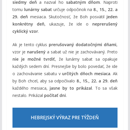
siedmy deň
a nazval ho
sabatným dňom
. Naproti
tomu
lunárny sabat
určuje odpočinok na
8., 15., 22. a
29. deň
mesiaca. Skutočnosť, že Boh posvätil
jeden
konkrétny deň
, ukazuje, že ide o
neprerušený
cyklický vzor
.
Ak je tento cyklus
prerušovaný dodatočnými dňami
,
vzor je
narušený
a sabat už nie je zachovávaný. Preto
nie je možné tvrdiť
, že lunárny sabat sa opakuje
každých sedem dní. Presnejšie by bolo povedať, že ide
o zachovávanie sabatu v
určitých dňoch mesiaca
. Ak
by Boh chcel, aby sa odpočívalo
8., 15., 22. a 29. deň
každého mesiaca,
jasne by to prikázal
. To sa však
nestalo. Prikázal
počítať dni
.
HEBREJSKÝ VÝRAZ PRE TÝŽDEŇ