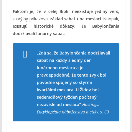
Faktom je
, že
v celej Biblii neexistuje jediný verš
,
ktorý by prikazoval
základ sabatu na mesiaci
. Naopak,
existujú
historické dôkazy
, že
Babylončania
dodržiavali lunárny sabat
.
„Zdá sa, že Babylončania dodržiavali
sabat na každý siedmy deň
lunárneho mesiaca a je
pravdepodobné, že tento zvyk bol
pôvodne spojený so štyrmi
kvartálmi mesiaca. U Židov bol
sedemdňový týždeň počítaný
nezávisle od mesiaca“
Hastings,
Encyklopédia náboženstva a etiky, s. 63