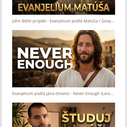
John Bible projekt - Evanjelium podľa Matúša / Gospel of Matthew (trailer)
Evanjelium podľa Jána (movie) - Never Enough (Loren Allred)