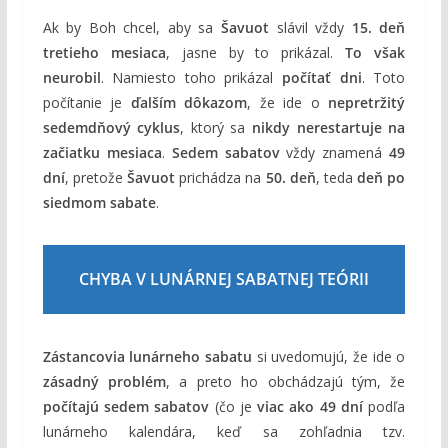
Ak by Boh chcel, aby sa
Šavuot
slávil vždy
15. deň
tretieho mesiaca
, jasne by to prikázal.
To však
neurobil
. Namiesto toho prikázal
počítať dni
. Toto
počítanie je
ďalším dôkazom
, že ide o
nepretržitý
sedemdňový cyklus
, ktorý sa
nikdy nerestartuje na
začiatku mesiaca
.
Sedem sabatov
vždy znamená
49
dní
, pretože
Šavuot
prichádza na
50. deň
, teda
deň po
siedmom sabate
.
CHYBA V LUNÁRNEJ SABATNEJ TEÓRII
Zástancovia lunárneho sabatu
si uvedomujú, že ide o
zásadný problém
, a preto ho obchádzajú tým, že
počítajú sedem sabatov
(čo je
viac ako 49 dní
podľa
lunárneho kalendára, keď sa zohľadnia tzv.