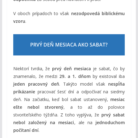
V oboch prípadoch to však
nezodpovedá biblickému
vzoru
.
PRVÝ DEŇ MESIACA AKO SABAT?
Niektorí tvrdia, že
prvý deň mesiaca
je sabat, čo by
znamenalo, že medzi
29. a 1. dňom
by existoval iba
jeden pracovný deň
. Takýto model však
nespĺňa
prikázanie
pracovať šesť dní a odpočívať na siedmy
deň. Na začiatku, keď bol sabat ustanovený,
mesiac
ešte nebol stvorený
, a to až do polovice
stvoriteľského týždňa. Z toho vyplýva, že
prvý sabat
nebol založený na mesiaci
, ale na
jednoduchom
počítaní dní
.