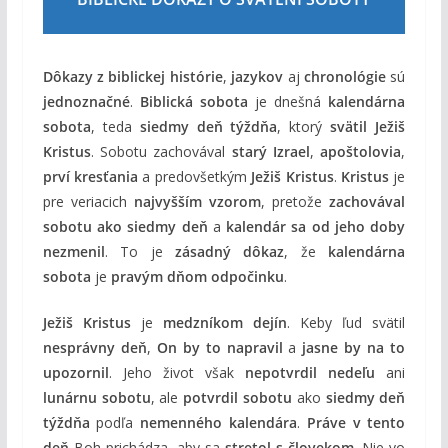
Dôkazy z biblickej histórie
,
jazykov
aj
chronológie
sú
jednoznačné
.
Biblická sobota
je dnešná
kalendárna
sobota
, teda
siedmy deň týždňa
, ktorý
svätil Ježiš
Kristus
. Sobotu zachovával
starý Izrael
,
apoštolovia
,
prví kresťania
a predovšetkým
Ježiš Kristus
.
Kristus
je
pre veriacich
najvyšším vzorom
, pretože
zachovával
sobotu ako siedmy deň
a
kalendár sa od jeho doby
nezmenil
. To je
zásadný dôkaz
, že
kalendárna
sobota
je
pravým dňom odpočinku
.
Ježiš Kristus
je
medzníkom dejín
. Keby ľud svätil
nesprávny deň
,
On by to napravil
a
jasne by na to
upozornil
. Jeho život však
nepotvrdil nedeľu
ani
lunárnu sobotu
, ale
potvrdil sobotu
ako
siedmy deň
týždňa
podľa
nemenného kalendára
.
Práve v tento
deň
Boh prichádza, aby sa
stretol s človekom
. Nie vo