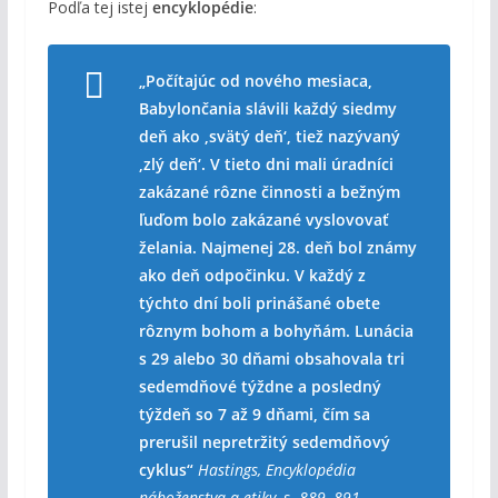
Podľa tej istej
encyklopédie
:
„Počítajúc od nového mesiaca,
Babylončania slávili každý siedmy
deň ako ‚svätý deň‘, tiež nazývaný
‚zlý deň‘. V tieto dni mali úradníci
zakázané rôzne činnosti a bežným
ľuďom bolo zakázané vyslovovať
želania. Najmenej 28. deň bol známy
ako deň odpočinku. V každý z
týchto dní boli prinášané obete
rôznym bohom a bohyňám. Lunácia
s 29 alebo 30 dňami obsahovala tri
sedemdňové týždne a posledný
týždeň so 7 až 9 dňami, čím sa
prerušil nepretržitý sedemdňový
cyklus“
Hastings, Encyklopédia
náboženstva a etiky, s. 889–891