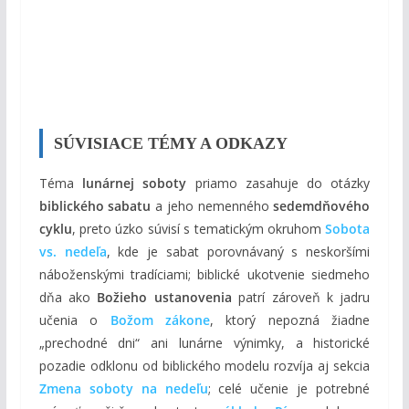
SÚVISIACE TÉMY A ODKAZY
Téma
lunárnej soboty
priamo zasahuje do otázky
biblického sabatu
a jeho nemenného
sedemdňového
cyklu
, preto úzko súvisí s tematickým okruhom
Sobota
vs. nedeľa
, kde je sabat porovnávaný s neskoršími
náboženskými tradíciami; biblické ukotvenie siedmeho
dňa ako
Božieho ustanovenia
patrí zároveň k jadru
učenia o
Božom zákone
, ktorý nepozná žiadne
„prechodné dni“ ani lunárne výnimky, a historické
pozadie odklonu od biblického modelu rozvíja aj sekcia
Zmena soboty na nedeľu
; celé učenie je potrebné