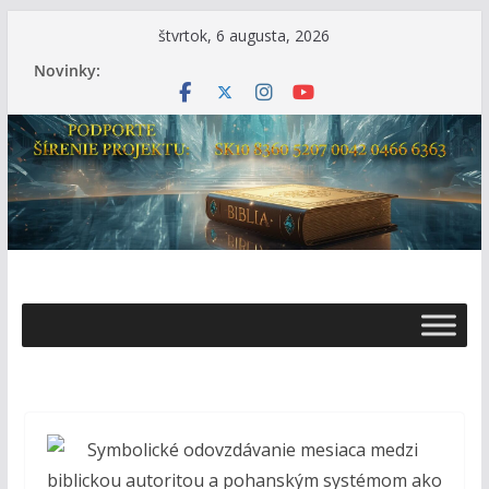
Skip
štvrtok, 6 augusta, 2026
to
Novinky:
content
Ž
i
v
o
t
s
B