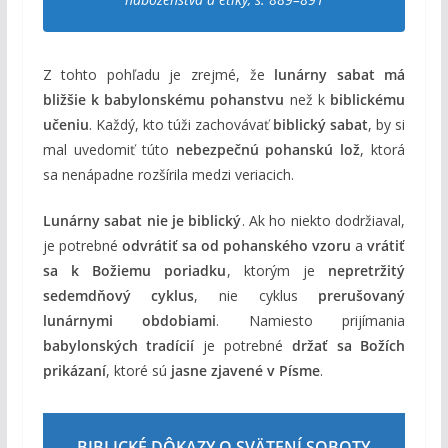
Z tohto pohľadu je zrejmé, že
lunárny sabat má
bližšie k babylonskému pohanstvu
než k
biblickému
učeniu
. Každý, kto túži zachovávať
biblický sabat
, by si
mal uvedomiť túto
nebezpečnú pohanskú lož
, ktorá
sa nenápadne rozšírila medzi veriacich.
Lunárny sabat nie je biblický
. Ak ho niekto dodržiaval,
je potrebné
odvrátiť sa od pohanského vzoru
a
vrátiť
sa k Božiemu poriadku
, ktorým je
nepretržitý
sedemdňový cyklus
, nie cyklus
prerušovaný
lunárnymi obdobiami
. Namiesto prijímania
babylonských tradícií
je potrebné
držať sa Božích
prikázaní
, ktoré sú
jasne zjavené v Písme
.
BIBLICKÉ DÔKAZY O SVÄTENÍ SOBOTY