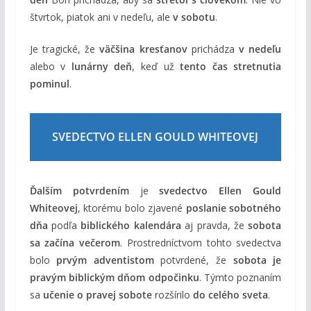
štvrtok, piatok ani v nedeľu, ale
v sobotu
.
Je tragické, že
väčšina kresťanov
prichádza
v nedeľu
alebo v
lunárny deň
, keď už
tento čas stretnutia
pominul
.
SVEDECTVO ELLEN GOULD WHITEOVEJ
Ďalším potvrdením
je
svedectvo Ellen Gould
Whiteovej
, ktorému bolo zjavené
poslanie sobotného
dňa
podľa
biblického kalendára
aj pravda, že
sobota
sa začína večerom
. Prostredníctvom tohto svedectva
bolo
prvým adventistom
potvrdené, že
sobota je
pravým biblickým dňom odpočinku
. Týmto poznaním
sa
učenie o pravej sobote
rozšírilo
do celého sveta
.