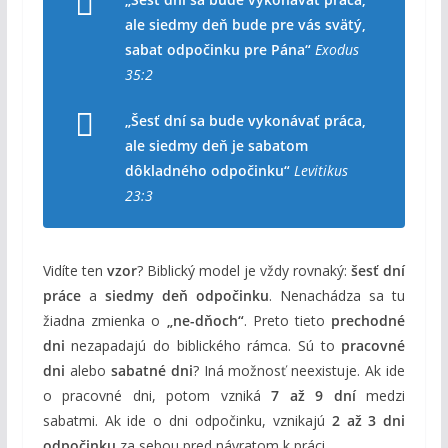
ale siedmy deň bude pre vás svätý,
sabat odpočinku pre Pána“
Exodus
35:2
„Šesť dní sa bude vykonávať práca,
ale siedmy deň je sabatom
dôkladného odpočinku“
Levitikus
23:3
Vidíte ten
vzor
? Biblický model je vždy rovnaký:
šesť dní
práce
a
siedmy deň odpočinku
. Nenachádza sa tu
žiadna zmienka o
„ne-dňoch“
. Preto tieto
prechodné
dni
nezapadajú do biblického rámca. Sú to
pracovné
dni
alebo
sabatné dni
? Iná možnosť neexistuje. Ak ide
o pracovné dni, potom vzniká
7 až 9 dní
medzi
sabatmi. Ak ide o dni odpočinku, vznikajú
2 až 3 dni
odpočinku
za sebou pred návratom k práci.