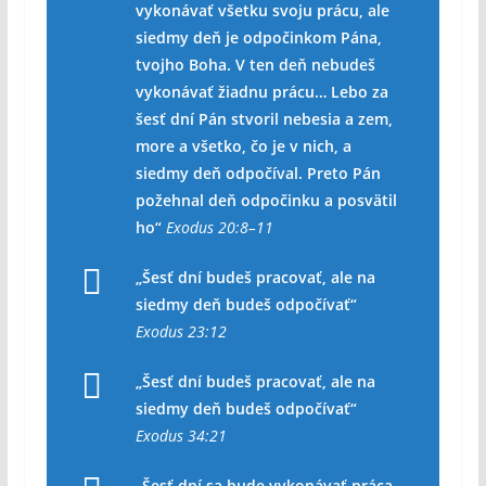
vykonávať všetku svoju prácu, ale
siedmy deň je odpočinkom Pána,
tvojho Boha. V ten deň nebudeš
vykonávať žiadnu prácu… Lebo za
šesť dní Pán stvoril nebesia a zem,
more a všetko, čo je v nich, a
siedmy deň odpočíval. Preto Pán
požehnal deň odpočinku a posvätil
ho“
Exodus 20:8–11
„Šesť dní budeš pracovať, ale na
siedmy deň budeš odpočívať“
Exodus 23:12
„Šesť dní budeš pracovať, ale na
siedmy deň budeš odpočívať“
Exodus 34:21
„Šesť dní sa bude vykonávať práca,