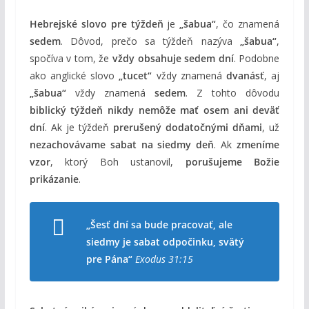
Hebrejské slovo pre týždeň
je
„šabua“
, čo znamená
sedem
. Dôvod, prečo sa týždeň nazýva
„šabua“
,
spočíva v tom, že
vždy obsahuje sedem dní
. Podobne
ako anglické slovo
„tucet“
vždy znamená
dvanásť
, aj
„šabua“
vždy znamená
sedem
. Z tohto dôvodu
biblický týždeň
nikdy nemôže mať osem ani deväť
dní
. Ak je týždeň
prerušený dodatočnými dňami
, už
nezachovávame sabat na siedmy deň
. Ak
zmeníme
vzor
, ktorý Boh ustanovil,
porušujeme Božie
prikázanie
.
„Šesť dní sa bude pracovať, ale
siedmy je sabat odpočinku, svätý
pre Pána“
Exodus 31:15