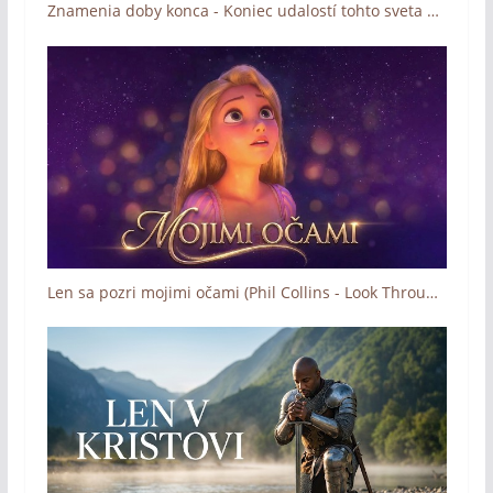
Znamenia doby konca - Koniec udalostí tohto sveta vrcholí (trailer)
Len sa pozri mojimi očami (Phil Collins - Look Through My Eyes)