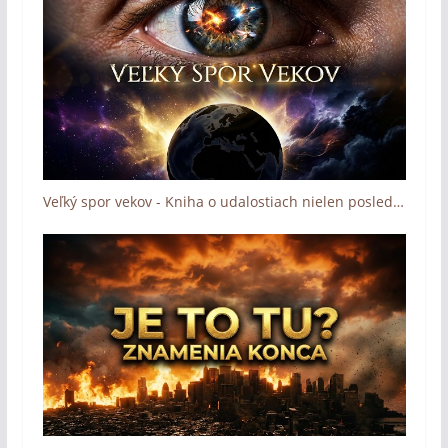
Veľký spor vekov - Kniha o udalostiach nielen posledných dní (The Great Controversy)