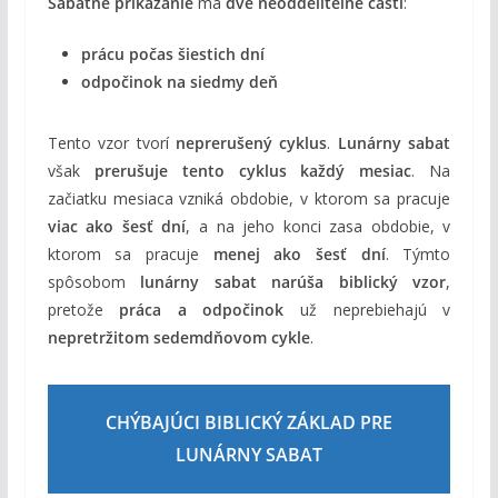
Sabatné prikázanie
má
dve neoddeliteľné časti
:
prácu počas šiestich dní
odpočinok na siedmy deň
Tento vzor tvorí
neprerušený cyklus
.
Lunárny sabat
však
prerušuje tento cyklus každý mesiac
. Na
začiatku mesiaca vzniká obdobie, v ktorom sa pracuje
viac ako šesť dní
, a na jeho konci zasa obdobie, v
ktorom sa pracuje
menej ako šesť dní
. Týmto
spôsobom
lunárny sabat narúša biblický vzor
,
pretože
práca a odpočinok
už neprebiehajú v
nepretržitom sedemdňovom cykle
.
CHÝBAJÚCI BIBLICKÝ ZÁKLAD PRE
LUNÁRNY SABAT