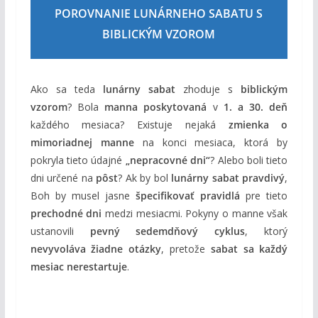
POROVNANIE LUNÁRNEHO SABATU S
BIBLICKÝM VZOROM
Ako sa teda
lunárny sabat
zhoduje s
biblickým
vzorom
? Bola
manna poskytovaná
v
1. a 30. deň
každého mesiaca? Existuje nejaká
zmienka o
mimoriadnej manne
na konci mesiaca, ktorá by
pokryla tieto údajné
„nepracovné dni“
? Alebo boli tieto
dni určené na
pôst
? Ak by bol
lunárny sabat pravdivý
,
Boh by musel jasne
špecifikovať pravidlá
pre tieto
prechodné dni
medzi mesiacmi. Pokyny o manne však
ustanovili
pevný sedemdňový cyklus
, ktorý
nevyvoláva žiadne otázky
, pretože
sabat sa každý
mesiac nerestartuje
.