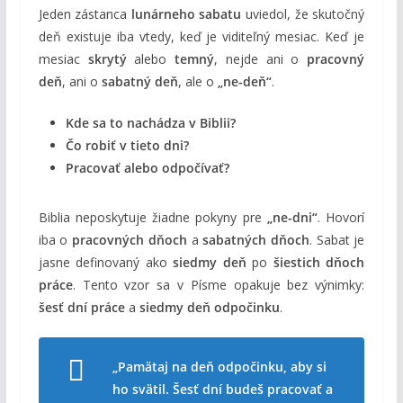
Jeden zástanca
lunárneho sabatu
uviedol, že skutočný
deň existuje iba vtedy, keď je viditeľný mesiac. Keď je
mesiac
skrytý
alebo
temný
, nejde ani o
pracovný
deň
, ani o
sabatný deň
, ale o
„ne-deň“
.
Kde sa to nachádza v Biblii?
Čo robiť v tieto dni?
Pracovať alebo odpočívať?
Biblia neposkytuje žiadne pokyny pre
„ne-dni“
. Hovorí
iba o
pracovných dňoch
a
sabatných dňoch
. Sabat je
jasne definovaný ako
siedmy deň
po
šiestich dňoch
práce
. Tento vzor sa v Písme opakuje bez výnimky:
šesť dní práce
a
siedmy deň odpočinku
.
„Pamätaj na deň odpočinku, aby si
ho svätil. Šesť dní budeš pracovať a