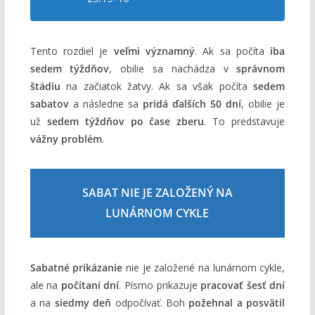
Tento rozdiel je
veľmi významný
. Ak sa počíta
iba
sedem týždňov
, obilie sa nachádza v
správnom
štádiu
na začiatok žatvy. Ak sa však počíta
sedem
sabatov
a následne sa
pridá ďalších 50 dní
, obilie je
už
sedem týždňov po čase zberu
. To predstavuje
vážny problém
.
SABAT NIE JE ZALOŽENÝ NA
LUNÁRNOM CYKLE
Sabatné prikázanie
nie je založené na lunárnom cykle,
ale na
počítaní dní
. Písmo prikazuje
pracovať šesť dní
a na
siedmy deň
odpočívať. Boh
požehnal a posvätil