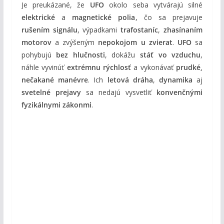
Je preukázané, že
UFO
okolo seba vytvárajú silné
elektrické
a
magnetické polia
, čo sa prejavuje
rušením signálu
, výpadkami
trafostaníc
,
zhasínaním
motorov
a zvýšeným
nepokojom u zvierat
.
UFO
sa
pohybujú
bez hlučnosti
, dokážu
stáť vo vzduchu
,
náhle vyvinúť
extrémnu rýchlosť
a vykonávať
prudké,
nečakané manévre
. Ich
letová dráha
,
dynamika
aj
svetelné prejavy
sa nedajú vysvetliť
konvenčnými
fyzikálnymi zákonmi
.