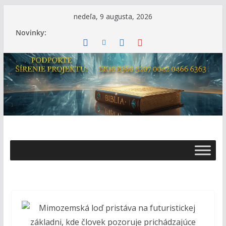
Skip
nedeľa, 9 augusta, 2026
to
Novinky:
content
Ž
i
v
o
t
s
B