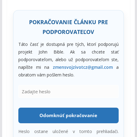
Norwich
v
Anglicku
.
POKRAČOVANIE ČLÁNKU PRE
PODPOROVATEĽOV
Táto časť je dostupná pre tých, ktorí podporujú
projekt John Bible. Ak sa chcete stať
podporovateľom, alebo už podporovateľom ste,
napíšte mi na
zmensvojzivotcz@gmail.com
a
obratom vám pošlem heslo.
Odomknúť pokračovanie
Heslo ostane uložené v tomto prehliadači.