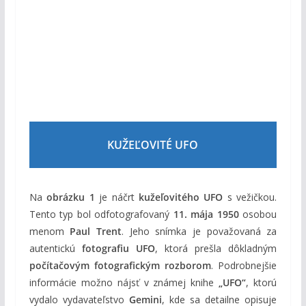
KUŽEĽOVITÉ UFO
Na
obrázku 1
je náčrt
kužeľovitého UFO
s vežičkou.
Tento typ bol odfotografovaný
11. mája 1950
osobou
menom
Paul Trent
. Jeho snímka je považovaná za
autentickú
fotografiu UFO
, ktorá prešla dôkladným
počítačovým fotografickým rozborom
. Podrobnejšie
informácie možno nájsť v známej knihe
„UFO“
, ktorú
vydalo vydavateľstvo
Gemini
, kde sa detailne opisuje