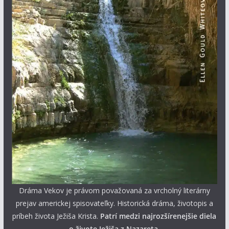
Dráma Vekov je právom považovaná za vrcholný literárny
prejav americkej spisovateľky. Historická dráma, životopis a
príbeh života Ježiša Krista.
Patrí medzi najrozšírenejšie diela
o živote Ježiša z Nazareta.