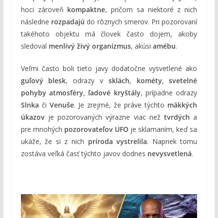
hoci zároveň
kompaktne
, pričom sa niektoré z nich
následne
rozpadajú
do rôznych smerov. Pri pozorovaní
takéhoto objektu má človek často dojem, akoby
sledoval
menlivý živý organizmus
, akúsi
amébu
.
Veľmi často boli tieto javy dodatočne vysvetlené ako
guľový blesk
, odrazy v
sklách
,
kométy
,
svetelné
pohyby atmosféry
,
ľadové kryštály
, prípadne odrazy
Slnka
či
Venuše
. Je zrejmé, že práve týchto
mäkkých
úkazov
je pozorovaných výrazne viac než
tvrdých
a
pre mnohých
pozorovateľov UFO
je sklamaním, keď sa
ukáže, že si z nich
príroda vystrelila
. Napriek tomu
zostáva veľká časť týchto javov dodnes
nevysvetlená
.