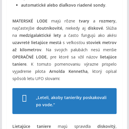
automatické alebo diaľkovo riadené sondy
.
MATERSKÉ LODE
majú rôzne
tvary
a
rozmery
,
najčastejšie
doutníkovité
, niekedy aj
diskové
. Slúžia
na
medzigalaktické lety
a často fungujú ako akési
uzavreté lietajúce mestá
s veľkosťou
stoviek metrov
až kilometrov
. Na svojich palubách nesú menšie
OPERAČNÉ LODE
, pre ktoré sa vžil názov
lietajúce
taniere
. K tomuto pomenovaniu výrazne prispelo
vyjadrenie pilota
Arnolda Kennetha
, ktorý opísal
spôsob letu UFO slovami:
„Leteli, akoby tanieriky poskakovali
po vode.“
Lietajúce taniere
majú spravidla
diskovitý
,