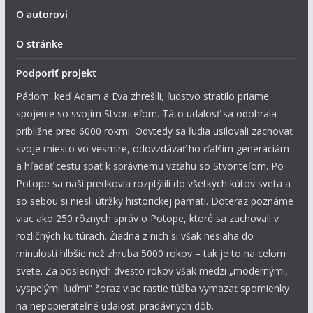
O autorovi
O stránke
Podporiť projekt
Pádom, keď Adam a Eva zhrešili, ľudstvo stratilo priame
spojenie so svojím Stvoriteľom. Táto udalosť sa odohrala
približne pred 6000 rokmi. Odvtedy sa ľudia usilovali zachovať
svoje miesto vo vesmíre, odovzdávať ho ďalším generáciám
a hľadať cestu späť k správnemu vzťahu so Stvoriteľom. Po
Potope sa naši predkovia rozptýlili do všetkých kútov sveta a
so sebou si niesli útržky historickej pamäti. Doteraz poznáme
viac ako 250 rôznych správ o Potope, ktoré sa zachovali v
rozličných kultúrach. Žiadna z nich si však nesiaha do
minulosti hlbšie než zhruba 5000 rokov – tak je to na celom
svete. Za posledných dvesto rokov však medzi „modernými,
vyspelými ľuďmi“ čoraz viac rastie túžba vymazať spomienky
na nepopierateľné udalosti pradávnych dôb.