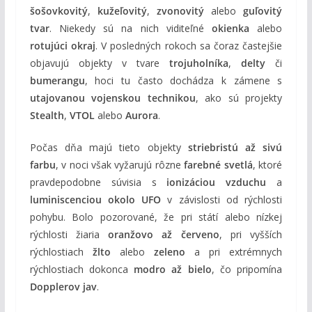
šošovkovitý
,
kužeľovitý
,
zvonovitý
alebo
guľovitý
tvar
. Niekedy sú na nich viditeľné
okienka
alebo
rotujúci okraj
. V posledných rokoch sa čoraz častejšie
objavujú objekty v tvare
trojuholníka
,
delty
či
bumerangu
, hoci tu často dochádza k zámene s
utajovanou vojenskou technikou
, ako sú projekty
Stealth
,
VTOL
alebo
Aurora
.
Počas dňa majú tieto objekty
striebristú až sivú
farbu
, v noci však vyžarujú rôzne
farebné svetlá
, ktoré
pravdepodobne súvisia s
ionizáciou vzduchu
a
luminiscenciou okolo UFO
v závislosti od rýchlosti
pohybu. Bolo pozorované, že pri státí alebo nízkej
rýchlosti žiaria
oranžovo až červeno
, pri vyšších
rýchlostiach
žlto
alebo
zeleno
a pri extrémnych
rýchlostiach dokonca
modro až bielo
, čo pripomína
Dopplerov jav
.