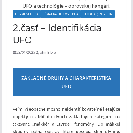
o
h
HERMENEUTIKA
TÉMATIKA UFO VS BIBLIA
UFO (UAP) ROZBOR
o
2.časť – Identifikácia
m
UFO
23/01/2025
John Bible
ZÁKLADNÉ DRUHY A CHARAKTERISTIKA
UFO
Veľmi všeobecne možno
neidentifikovateľné lietajúce
objekty
rozdeliť do
dvoch základných kategórií
: na
takzvané
„mäkké“
a
„tvrdé“
fenomény. Do
mäkkej
skupiny
patria objekty, ktoré pôsobia skôr
plynne
,