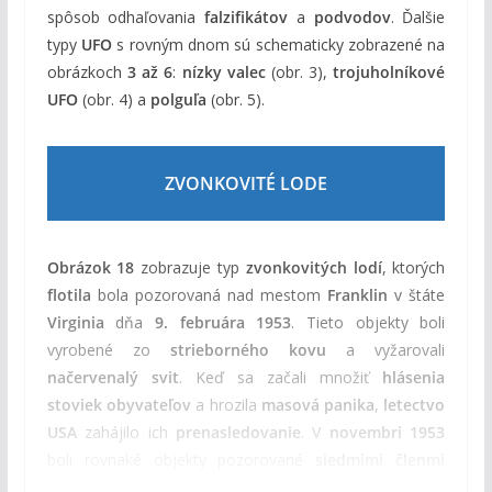
spôsob odhaľovania
falzifikátov
a
podvodov
. Ďalšie
typy
UFO
s rovným dnom sú schematicky zobrazené na
obrázkoch
3 až 6
:
nízky valec
(obr. 3),
trojuholníkové
UFO
(obr. 4) a
polguľa
(obr. 5).
ZVONKOVITÉ LODE
Obrázok 18
zobrazuje typ
zvonkovitých lodí
, ktorých
flotila
bola pozorovaná nad mestom
Franklin
v štáte
Virginia
dňa
9. februára 1953
. Tieto objekty boli
vyrobené zo
strieborného kovu
a vyžarovali
načervenalý svit
. Keď sa začali množiť
hlásenia
stoviek obyvateľov
a hrozila
masová panika
,
letectvo
USA
zahájilo ich
prenasledovanie
. V
novembri 1953
boli rovnaké objekty pozorované
siedmimi členmi
britskej astronomickej spoločnosti
nad mestom