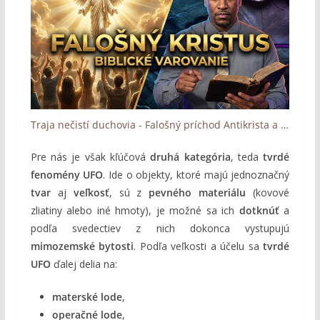
Traja nečistí duchovia - Falošný príchod Antikrista a Luciferov posledný podvod (Ivor Myers)
Pre nás je však kľúčová
druhá kategória
, teda
tvrdé
fenomény UFO
. Ide o objekty, ktoré majú jednoznačný
tvar
aj
veľkosť
, sú z
pevného materiálu
(kovové
zliatiny alebo iné hmoty), je možné sa ich
dotknúť
a
podľa svedectiev z nich dokonca vystupujú
mimozemské bytosti
. Podľa veľkosti a účelu sa
tvrdé
UFO
ďalej delia na:
materské lode
,
operačné lode
,