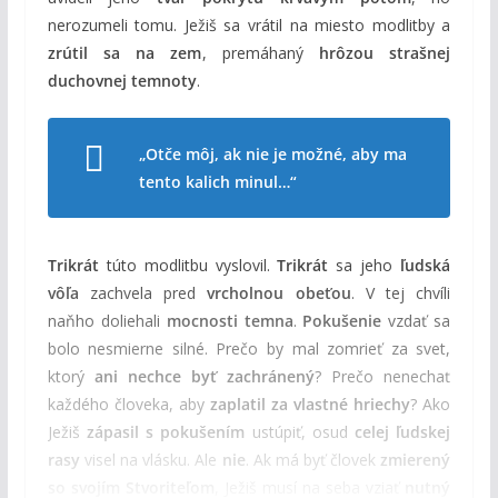
nerozumeli tomu. Ježiš sa vrátil na miesto modlitby a
zrútil sa na zem
, premáhaný
hrôzou strašnej
duchovnej temnoty
.
„Otče môj, ak nie je možné, aby ma
tento kalich minul…“
Trikrát
túto modlitbu vyslovil.
Trikrát
sa jeho
ľudská
vôľa
zachvela pred
vrcholnou obeťou
. V tej chvíli
naňho doliehali
mocnosti temna
.
Pokušenie
vzdať sa
bolo nesmierne silné. Prečo by mal zomrieť za svet,
ktorý
ani nechce byť zachránený
? Prečo nenechať
každého človeka, aby
zaplatil za vlastné hriechy
? Ako
Ježiš
zápasil s pokušením
ustúpiť, osud
celej ľudskej
rasy
visel na vlásku. Ale
nie
. Ak má byť človek
zmierený
so svojím Stvoriteľom
, Ježiš musí na seba vziať
nutný