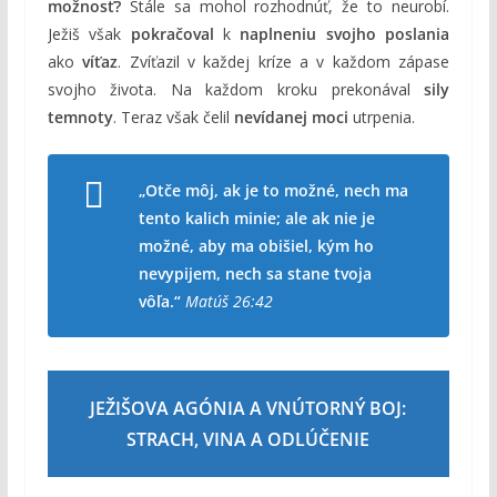
možnosť?
Stále sa mohol rozhodnúť, že to neurobí.
Ježiš však
pokračoval
k
naplneniu svojho poslania
ako
víťaz
. Zvíťazil v každej kríze a v každom zápase
svojho života. Na každom kroku prekonával
sily
temnoty
. Teraz však čelil
nevídanej moci
utrpenia.
„Otče môj, ak je to možné, nech ma
tento kalich minie; ale ak nie je
možné, aby ma obišiel, kým ho
nevypijem, nech sa stane tvoja
vôľa.“
Matúš 26:42
JEŽIŠOVA AGÓNIA A VNÚTORNÝ BOJ:
STRACH, VINA A ODLÚČENIE