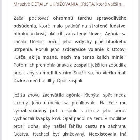
Mrazivé DETAILY UKRIŽOVANIA KRISTA, ktoré väčšina ľudí nepozná (Georgia Purdom)
Začal pociťovať
ohromnú ťarchu spravodlivého
odsúdenia
, ktoré malo padnúť na
stratené ľudstvo
;
hlbokú úzkosť
, akú cíti
zatratený človek
.
Agónia
sa
začala. Učeníci počuli jeho
vzdychy
plné
hlbokého
utrpenia
. Počuli jeho
srdcervúce volanie k Otcovi
:
„Otče, ak je možné, nech ma tento kalich minie.“
Potom ich premohla únava a
zaspali
. Ježiš ich zobudil a
prosil, aby sa
modlili s ním
. Snažili sa, no
viečka mali
ťažké
a deň bol dlhý. Opäť zaspali.
Ježiša znovu
zachvátila agónia
. Klopýtal späť medzi
stromy. Jeho utrpenie sa prehlbovalo. Na čele mu
vyrazil
studený pot
a spolu s ním z jeho pórov
vychádzali
kvapky krvi
. Opäť padol na zem. V modlitbe
prosil Boha, aby
našiel ľahšiu cestu
na záchranu
ľudstva. Nechcel byť ukrižovaný.
Neexistovala iná