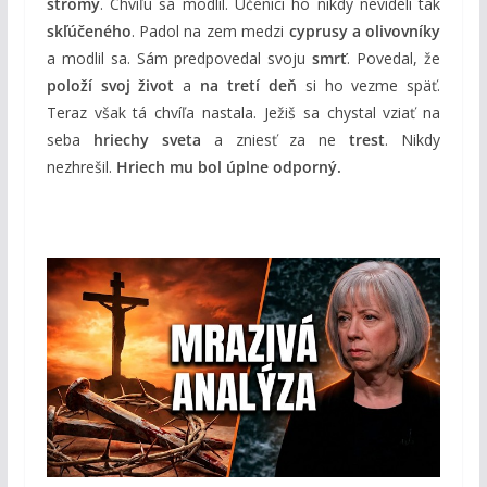
stromy
. Chvíľu sa modlil. Učeníci ho nikdy nevideli tak
skľúčeného
. Padol na zem medzi
cyprusy a olivovníky
a modlil sa. Sám predpovedal svoju
smrť
. Povedal, že
položí svoj život
a
na tretí deň
si ho vezme späť.
Teraz však tá chvíľa nastala. Ježiš sa chystal vziať na
seba
hriechy sveta
a zniesť za ne
trest
. Nikdy
nezhrešil.
Hriech mu bol úplne odporný.