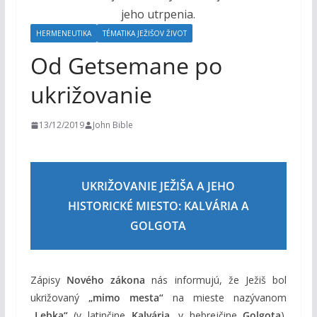
o
h
HERMENEUTIKA
TÉMATIKA JEŽIŠOV ŽIVOT
o
Od Getsemane po
m
ukrižovanie
13/12/2019
John Bible
UKRIŽOVANIE JEŽIŠA A JEHO
HISTORICKÉ MIESTO: KALVÁRIA A
GOLGOTA
Zápisy
Nového zákona
nás informujú, že Ježiš bol
ukrižovaný
„mimo mesta“
na mieste nazývanom
„Lebka“
(v latinčine
Kalvária
, v hebrejčine
Golgota
).