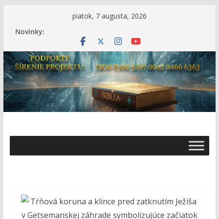
Skip
piatok, 7 augusta, 2026
to
Novinky:
content
Ž
i
v
o
t
s
B