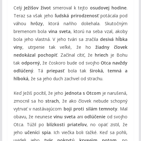
Celý
Ježišov život
smeroval k tejto
osudovej hodine
.
Teraz sa však jeho
ľudská prirodzenosť
potácala pod
váhou
hrôzy
, ktorá naňho doliehala. Skutočným
bremenom bola
vina sveta
, ktorú na seba vzal, akoby
bola jeho vlastná. V jeho tvári sa zračila
desivá hĺbka
viny
, utrpenie tak veľké, že ho
žiadny človek
nedokázal pochopiť
. Začínal cítiť, že
hriech
je Bohu
tak
odporný
, že čoskoro bude od svojho
Otca navždy
odlúčený
. Tá
priepasť
bola tak
široká, temná a
hlboká
, že sa jeho duch zachvel od strachu.
Keď Ježiš pocítil, že jeho
jednota s Otcom
je narušená,
zmocnil sa ho
strach
, že ako človek nebude schopný
vytrvať v nastávajúcom
boji proti silám temnoty
. Mal
obavu, že neunese
vinu sveta
ani
odlúčenie
od svojho
Otca. Túžil po
blízkosti priateľov
, no opäť zistil, že
jeho
učeníci spia
. Ich viečka boli ťažké. Keď sa pohli,
uvideli jeho
tvár pokrytú krvavým potom
, no