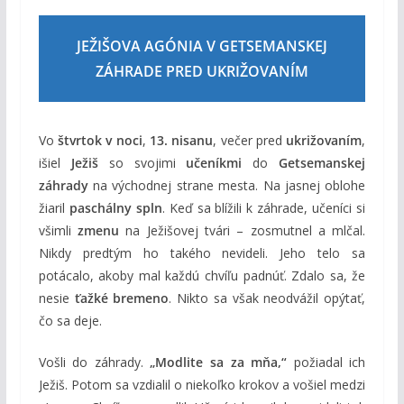
JEŽIŠOVA AGÓNIA V GETSEMANSKEJ
ZÁHRADE PRED UKRIŽOVANÍM
Vo
štvrtok v noci
,
13. nisanu
, večer pred
ukrižovaním
,
išiel
Ježiš
so svojimi
učeníkmi
do
Getsemanskej
záhrady
na východnej strane mesta. Na jasnej oblohe
žiaril
paschálny spln
. Keď sa blížili k záhrade, učeníci si
všimli
zmenu
na Ježišovej tvári – zosmutnel a mlčal.
Nikdy predtým ho takého nevideli. Jeho telo sa
potácalo, akoby mal každú chvíľu padnúť. Zdalo sa, že
nesie
ťažké bremeno
. Nikto sa však neodvážil opýtať,
čo sa deje.
Vošli do záhrady.
„Modlite sa za mňa,“
požiadal ich
Ježiš. Potom sa vzdialil o niekoľko krokov a vošiel medzi