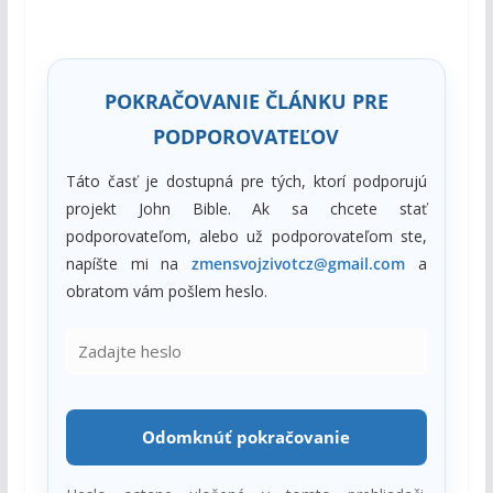
trest
, aj keby to znamenalo, že sám
zostúpi do
hrobu
, z ktorého by
nebolo vzkriesenie
.
POKRAČOVANIE ČLÁNKU PRE
PODPOROVATEĽOV
Táto časť je dostupná pre tých, ktorí podporujú
projekt John Bible. Ak sa chcete stať
podporovateľom, alebo už podporovateľom ste,
napíšte mi na
zmensvojzivotcz@gmail.com
a
obratom vám pošlem heslo.
Odomknúť pokračovanie