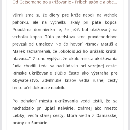
Od Getsemane po ukrižovanie - Príbeh agónie a obety nehynúcej lásky (Podcast)
Všimli sme si, že
diery pre kríže
neboli na vrchole
pahorku, ale na výčnelku skaly pri
päte kopca
.
Populárna domnienka je, že Ježiš bol ukrižovaný na
vrcholku kopca. Túto predstavu sme pravdepodobne
prevzali od
umelcov
. No čo hovorí
Písmo
?
Matúš
a
Marek
zaznamenali, že
„okoloidúci ho urážali; krútili
hlavou…“
. Z toho vyplýva, že okolo miesta
ukrižovania
ľudia chodili, teda sa nachádzalo
pri verejnej ceste
.
Rímske ukrižovanie
slúžilo často ako
výstraha pre
obyvateľstvo
. Zdvihnutie krížov vedľa rušnej cesty
tento účel dokonale naplnilo.
Po odhalení miesta
ukrižovania
vedci zistili, že sa
nachádzalo pri
úpätí Kalvárie
, známej ako miesto
Lebky
, vedľa starej
cesty
, ktorá viedla z
Damašskej
brány
do
Samárie
.