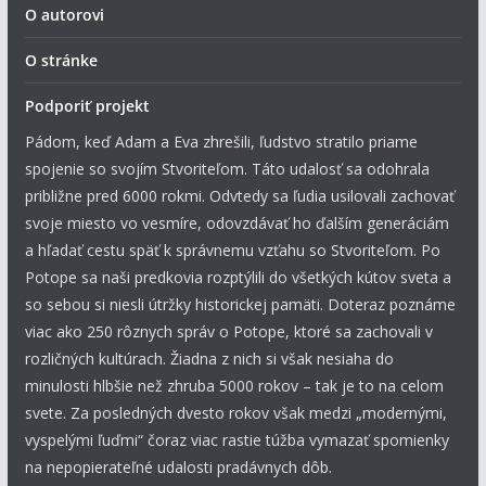
O autorovi
O stránke
Podporiť projekt
Pádom, keď Adam a Eva zhrešili, ľudstvo stratilo priame
spojenie so svojím Stvoriteľom. Táto udalosť sa odohrala
približne pred 6000 rokmi. Odvtedy sa ľudia usilovali zachovať
svoje miesto vo vesmíre, odovzdávať ho ďalším generáciám
a hľadať cestu späť k správnemu vzťahu so Stvoriteľom. Po
Potope sa naši predkovia rozptýlili do všetkých kútov sveta a
so sebou si niesli útržky historickej pamäti. Doteraz poznáme
viac ako 250 rôznych správ o Potope, ktoré sa zachovali v
rozličných kultúrach. Žiadna z nich si však nesiaha do
minulosti hlbšie než zhruba 5000 rokov – tak je to na celom
svete. Za posledných dvesto rokov však medzi „modernými,
vyspelými ľuďmi“ čoraz viac rastie túžba vymazať spomienky
na nepopierateľné udalosti pradávnych dôb.