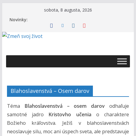
Skip
sobota, 8 augusta, 2026
to
Novinky:
content
Ž
i
v
o
t
Blahoslavenstvá – Osem darov
s
B
Téma
Blahoslavenstvá – osem darov
odhaľuje
o
samotné jadro
Kristovho učenia
o charaktere
h
Božieho kráľovstva. Ježiš v blahoslavenstvách
o
neoslavuje silu, moc ani úspech sveta, ale predstavuje