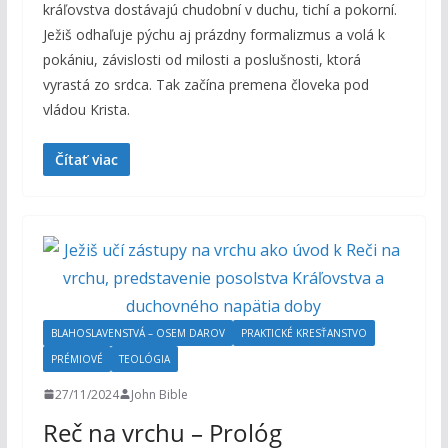
kráľovstva dostávajú chudobní v duchu, tichí a pokorní.
Ježiš odhaľuje pýchu aj prázdny formalizmus a volá k
pokániu, závislosti od milosti a poslušnosti, ktorá
vyrastá zo srdca. Tak začína premena človeka pod
vládou Krista.
Čítať viac
BLAHOSLAVENSTVÁ – OSEM DAROV
PRAKTICKÉ KRESŤANSTVO
PRÉMIOVÉ
TEOLÓGIA
27/11/2024
John Bible
Reč na vrchu – Prológ