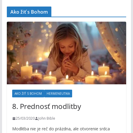
Ako žiť s Bohom
AKO ŽIŤ S BOHOM
HERMENEUTIKA
8. Prednosť modlitby
25/03/2020
John Bible
Modlitba nie je reč do prázdna, ale otvorenie srdca