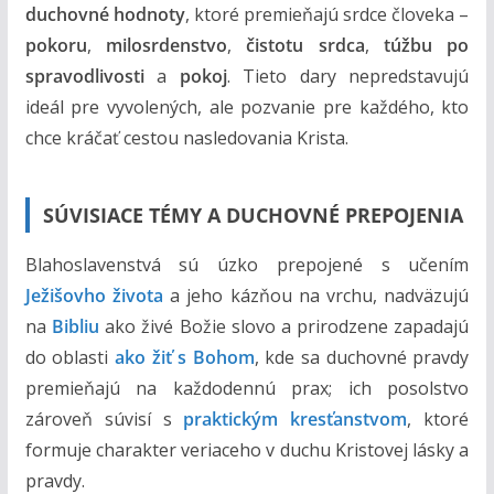
m
duchovné hodnoty
, ktoré premieňajú srdce človeka –
pokoru
,
milosrdenstvo
,
čistotu srdca
,
túžbu po
spravodlivosti
a
pokoj
. Tieto dary nepredstavujú
ideál pre vyvolených, ale pozvanie pre každého, kto
chce kráčať cestou nasledovania Krista.
SÚVISIACE TÉMY A DUCHOVNÉ PREPOJENIA
Blahoslavenstvá sú úzko prepojené s učením
Ježišovho života
a jeho kázňou na vrchu, nadväzujú
na
Bibliu
ako živé Božie slovo a prirodzene zapadajú
do oblasti
ako žiť s Bohom
, kde sa duchovné pravdy
premieňajú na každodennú prax; ich posolstvo
zároveň súvisí s
praktickým kresťanstvom
, ktoré
formuje charakter veriaceho v duchu Kristovej lásky a
pravdy.