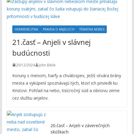
HERMENEUTIKA
PRAVDA O ANJELOCH
TÉMATIKA NEBIES
21.časť – Anjeli v slávnej
budúcnosti
20/12/2024
John Bible
Koruny s menom, harfy a chválospev, Ježiš otvára brány
mesta a vykúpení spoznávajú tých, ktorí ich priviedli ku
Kristovi. Pohľad na nebo, tisícročný súd a obnovu zeme
cez službu anjelov.
20.časť – Anjeli v záverečných
skúškach