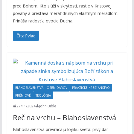
pred Bohom. Kto slúži v skrytosti, rastie v Kristovej
povahy a prestáva merať druhých vlastným meradlom.
Prináša radosť a ovocie Ducha.
Čítať viac
BLAHOSLAVENSTVÁ – OSEM DAROV
PRAKTICKÉ KRESŤANSTVO
PRÉMIOVÉ
TEOLÓGIA
27/11/2024
John Bible
Reč na vrchu – Blahoslavenstvá
Blahoslavenstvá prevracajú logiku sveta: prvý dar