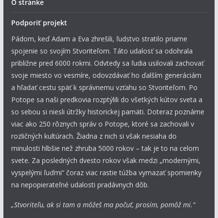
O stránke
Podporiť projekt
Pádom, keď Adam a Eva zhrešili, ľudstvo stratilo priame
spojenie so svojím Stvoriteľom. Táto udalosť sa odohrala
približne pred 6000 rokmi. Odvtedy sa ľudia usilovali zachovať
svoje miesto vo vesmíre, odovzdávať ho ďalším generáciám
a hľadať cestu späť k správnemu vzťahu so Stvoriteľom. Po
Potope sa naši predkovia rozptýlili do všetkých kútov sveta a
so sebou si niesli útržky historickej pamäti. Doteraz poznáme
viac ako 250 rôznych správ o Potope, ktoré sa zachovali v
rozličných kultúrach. Žiadna z nich si však nesiaha do
minulosti hlbšie než zhruba 5000 rokov – tak je to na celom
svete. Za posledných dvesto rokov však medzi „modernými,
vyspelými ľuďmi“ čoraz viac rastie túžba vymazať spomienky
na nepopierateľné udalosti pradávnych dôb.
„Stvoriteľu, ak si tam a môžeš ma počuť, prosím, pomôž mi.“