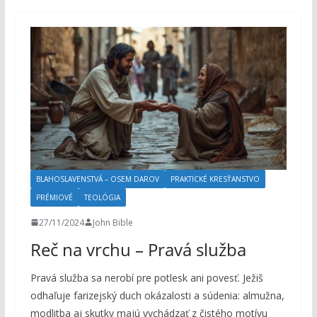
BLAHOSLAVENSTVÁ – OSEM DAROV
PRAKTICKÉ KRESŤANSTVO
PRÉMIOVÉ
TEOLÓGIA
27/11/2024
John Bible
Reč na vrchu – Pravá služba
Pravá služba sa nerobí pre potlesk ani povesť. Ježiš
odhaľuje farizejský duch okázalosti a súdenia: almužna,
modlitba aj skutky majú vychádzať z čistého motívu