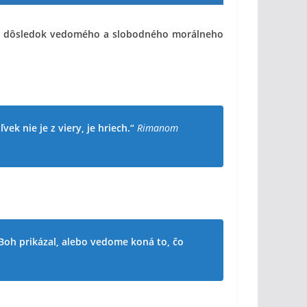
o
dôsledok vedomého a slobodného morálneho
vek nie je z viery, je hriech.“
Rimanom
 Boh prikázal, alebo vedome koná to, čo