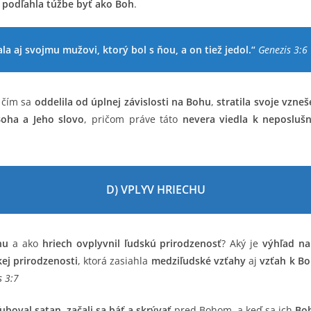
n
podľahla túžbe byť ako Boh
.
ala aj svojmu mužovi, ktorý bol s ňou, a on tiež jedol.“
Genezis 3:6
, čím sa
oddelila od úplnej závislosti na Bohu
,
stratila svoje vzne
Boha a Jeho slovo
, pričom práve táto
nevera viedla k neposlušn
D) VPLYV HRIECHU
hu
a ako
hriech ovplyvnil ľudskú prirodzenosť
? Aký je
výhľad na
ej prirodzenosti
, ktorá zasiahla
medziľudské vzťahy
aj
vzťah k B
s 3:7
ľuboval satan
,
začali sa báť a skrývať
pred Bohom, a keď sa ich
Boh