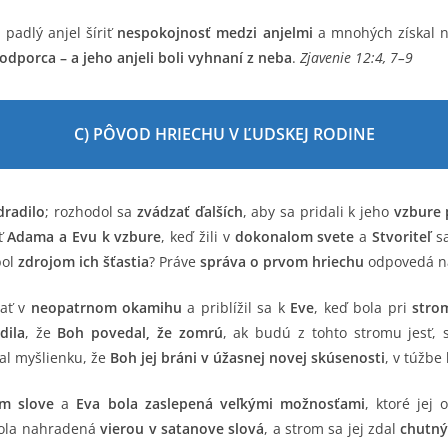
 padlý anjel šíriť
nespokojnosť medzi anjelmi
a mnohých získal n
odporca – a jeho anjeli boli vyhnaní z neba
.
Zjavenie 12:4, 7–9
C) PÔVOD HRIECHU V ĽUDSKEJ RODINE
radilo
; rozhodol sa
zvádzať ďalších
, aby sa pridali k jeho
vzbure 
sť
Adama a Evu k vzbure
, keď žili v
dokonalom svete
a
Stvoriteľ
sa
bol
zdrojom ich šťastia
? Práve
správa o prvom hriechu
odpovedá na
ať v
neopatrnom okamihu
a priblížil sa k
Eve
, keď bola pri
stro
dila
, že
Boh povedal, že zomrú
, ak budú z tohto stromu jesť,
l myšlienku, že
Boh jej bráni v úžasnej novej skúsenosti
, v túžbe
m slove
a
Eva bola zaslepená veľkými možnosťami
, ktoré jej
ola nahradená
vierou v satanove slová
, a strom sa jej zdal
chutný