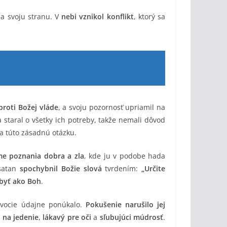
a svoju stranu. V
nebi vznikol konflikt
, ktorý sa
proti Božej vláde
, a svoju pozornosť upriamil na
 staral o všetky ich potreby, takže nemali dôvod
 túto zásadnú otázku.
me poznania dobra a zla
, kde ju v podobe hada
 satan
spochybnil Božie slová
tvrdením:
„Určite
byť ako Boh
.
 ovocie údajne ponúkalo.
Pokušenie narušilo jej
 na jedenie
,
lákavý pre oči
a
sľubujúci múdrosť
.