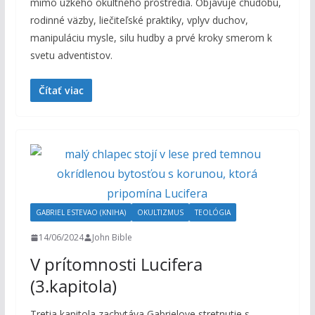
mimo úzkeho okultného prostredia. Objavuje chudobu,
rodinné väzby, liečiteľské praktiky, vplyv duchov,
manipuláciu mysle, silu hudby a prvé kroky smerom k
svetu adventistov.
Čítať viac
GABRIEL ESTEVAO (KNIHA)
OKULTIZMUS
TEOLÓGIA
14/06/2024
John Bible
V prítomnosti Lucifera
(3.kapitola)
Tretia kapitola zachytáva Gabrielove stretnutie s