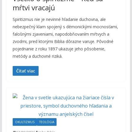
mŕtvi vracajú
Spiritizmus nie je nevinné hľadanie duchovna, ale
nebezpečný klam spojený s démonickými mocnosťami,
falošnými zjaveniami, napodobňovaním mŕtvych a
zvodmi, pred ktorými Biblia dôrazne varuje. Pôvodné
pojednanie z roku 1897 ukazuje jeho pôsobenie,
metódy a duchovné riziká.
Čítať viac
OKULTIZMUS
TEOLÓGIA