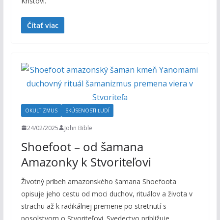
Kristovi.
Čítať viac
OKULTIZMUS
SKÚSENOSTI ĽUDÍ
24/02/2025
John Bible
Shoefoot – od šamana
Amazonky k Stvoriteľovi
Životný príbeh amazonského šamana Shoefoota
opisuje jeho cestu od moci duchov, rituálov a života v
strachu až k radikálnej premene po stretnutí s
posolstvom o Stvoriteľovi. Svedectvo približuje