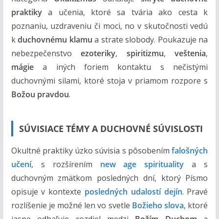
o
praktiky
a učenia, ktoré sa tvária ako cesta k
h
poznaniu, uzdraveniu či moci, no v skutočnosti vedú
o
k
duchovnému klamu
a strate slobody. Poukazuje na
m
nebezpečenstvo
ezoteriky
,
spiritizmu
,
veštenia
,
mágie
a iných foriem kontaktu s nečistými
duchovnými silami, ktoré stoja v priamom rozpore s
Božou pravdou
.
SÚVISIACE TÉMY A DUCHOVNÉ SÚVISLOSTI
Okultné praktiky úzko súvisia s pôsobením
falošných
učení
, s rozšírením
new age spirituality
a s
duchovným zmätkom posledných dní, ktorý Písmo
opisuje v kontexte
posledných udalostí dejín
. Pravé
rozlíšenie je možné len vo svetle
Božieho slova
, ktoré