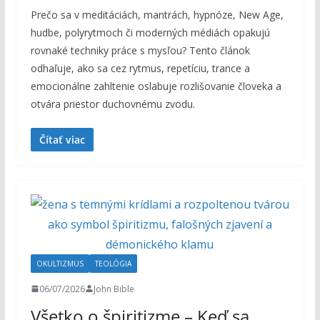
Prečo sa v meditáciách, mantrách, hypnóze, New Age,
hudbe, polyrytmoch či moderných médiách opakujú
rovnaké techniky práce s mysľou? Tento článok
odhaľuje, ako sa cez rytmus, repetíciu, trance a
emocionálne zahltenie oslabuje rozlišovanie človeka a
otvára priestor duchovnému zvodu.
Čítať viac
OKULTIZMUS
TEOLÓGIA
06/07/2026
John Bible
Všetko o špiritizme – Keď sa