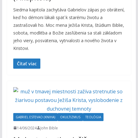
Siedma kapitola zachytáva Gabrielov zápas po obrátení,
keď ho démoni lákali späť k starému životu a
zastrašovali ho. Moc mena Ježiša Krista, štúdium Biblie,
sobota, modlitba a Božie zasľúbenia sa stali základom
jeho viery, posvätenia, vytrvalosti a nového života v
Kristovi.
Čítať viac
GABRIEL ESTEVAO (KNIHA)
OKULTIZMUS
TEOLÓGIA
14/06/2024
John Bible