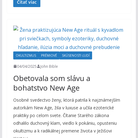
Čítať viac
OKULTIZMUS
PRÉMIOVÉ
SKÚSENOSTI ĽUDÍ
04/04/2025
John Bible
Obetovala som slávu a
bohatstvo New Age
Osobné svedectvo ženy, ktorá patrila k najznámejším
autorkám New Age, žila v luxuse a učila ezoterické
praktiky po celom svete. Čítanie Starého zákona
odhalilo duchovný klam, viedlo k pokániu, opusteniu
okultizmu a k radikálnej premene života v Ježišovi