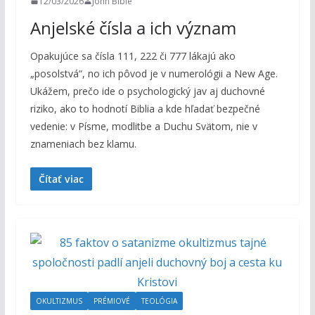
12/03/2026
John Bible
Anjelské čísla a ich význam
Opakujúce sa čísla 111, 222 či 777 lákajú ako
„posolstvá“, no ich pôvod je v numerológii a New Age.
Ukážem, prečo ide o psychologický jav aj duchovné
riziko, ako to hodnotí Biblia a kde hľadať bezpečné
vedenie: v Písme, modlitbe a Duchu Svätom, nie v
znameniach bez klamu.
Čítať viac
OKULTIZMUS
PRÉMIOVÉ
TEOLÓGIA