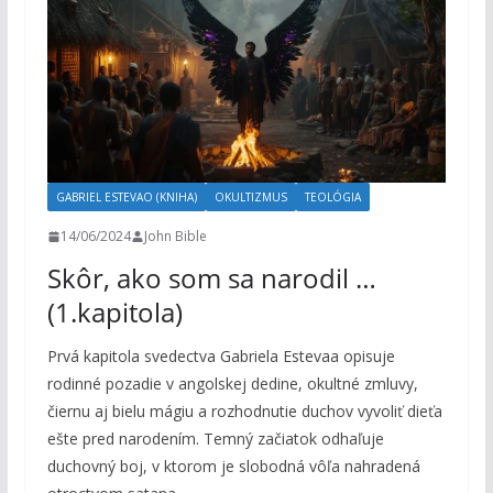
GABRIEL ESTEVAO (KNIHA)
OKULTIZMUS
TEOLÓGIA
14/06/2024
John Bible
Skôr, ako som sa narodil …
(1.kapitola)
Prvá kapitola svedectva Gabriela Estevaa opisuje
rodinné pozadie v angolskej dedine, okultné zmluvy,
čiernu aj bielu mágiu a rozhodnutie duchov vyvoliť dieťa
ešte pred narodením. Temný začiatok odhaľuje
duchovný boj, v ktorom je slobodná vôľa nahradená