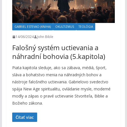
GABRIEL ESTEVAO (KNIHA)
OKULTIZMUS
TEOLÓGIA
14/06/2024
John Bible
Falošný systém uctievania a
náhradní bohovia (5.kapitola)
Piata kapitola sleduje, ako sa zábava, médiá, šport,
sláva a bohatstvo menia na náhradných bohov a
nástroje falošného uctievania. Gabrielovo svedectvo
spája New Age spiritualitu, ovládanie mysle, moderné
modly a zápas o pravé uctievanie Stvoriteľa, Biblie a
Božieho zákona.
Čítať viac