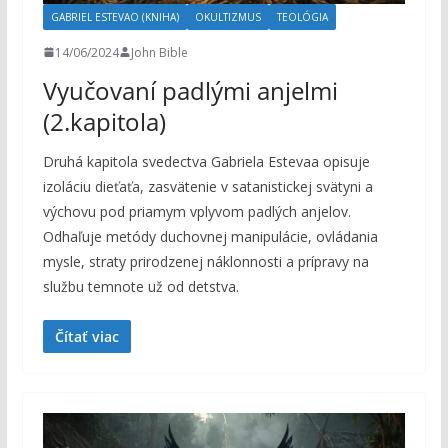
GABRIEL ESTEVAO (KNIHA)
OKULTIZMUS
TEOLÓGIA
14/06/2024
John Bible
Vyučovaní padlými anjelmi
(2.kapitola)
Druhá kapitola svedectva Gabriela Estevaa opisuje
izoláciu dieťaťa, zasvätenie v satanistickej svätyni a
výchovu pod priamym vplyvom padlých anjelov.
Odhaľuje metódy duchovnej manipulácie, ovládania
mysle, straty prirodzenej náklonnosti a prípravy na
službu temnote už od detstva.
Čítať viac