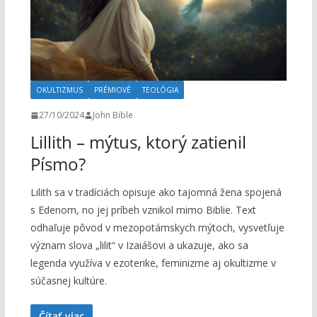
OKULTIZMUS
PRÉMIOVÉ
TEOLÓGIA
27/10/2024
John Bible
Lillith – mýtus, ktorý zatienil
Písmo?
Lilith sa v tradíciách opisuje ako tajomná žena spojená
s Edenom, no jej príbeh vznikol mimo Biblie. Text
odhaľuje pôvod v mezopotámskych mýtoch, vysvetľuje
význam slova „lilit“ v Izaiášovi a ukazuje, ako sa
legenda využíva v ezoterike, feminizme aj okultizme v
súčasnej kultúre.
Čítať viac