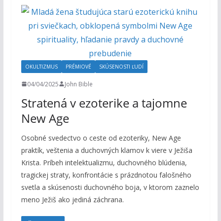
OKULTIZMUS
PRÉMIOVÉ
SKÚSENOSTI ĽUDÍ
04/04/2025
John Bible
Stratená v ezoterike a tajomne
New Age
Osobné svedectvo o ceste od ezoteriky, New Age
praktík, veštenia a duchovných klamov k viere v Ježiša
Krista. Príbeh intelektualizmu, duchovného blúdenia,
tragickej straty, konfrontácie s prázdnotou falošného
svetla a skúsenosti duchovného boja, v ktorom zaznelo
meno Ježiš ako jediná záchrana.