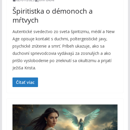
Špiritistka o démonoch a
mŕtvych
Autentické svedectvo zo sveta špiritizmu, médií a New
Age opisuje kontakt s duchmi, poltergeistické javy,
psychické zrútenie a smrť. Príbeh ukazuje, ako sa
duchovní sprievodcovia vydávajú za zosnulých a ako
prišlo vyslobodenie po zrieknutí sa okultizmu a prijatí
Ježiša Krista.
Čítať viac