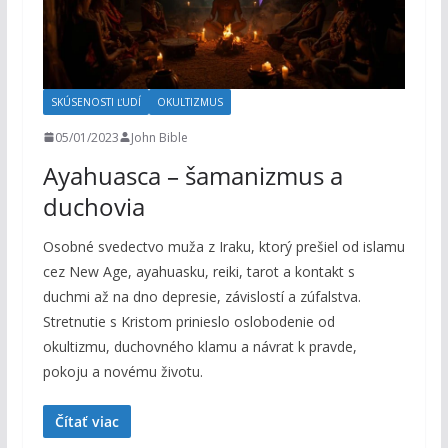
SKÚSENOSTI ĽUDÍ
OKULTIZMUS
05/01/2023
John Bible
Ayahuasca – šamanizmus a
duchovia
Osobné svedectvo muža z Iraku, ktorý prešiel od islamu
cez New Age, ayahuasku, reiki, tarot a kontakt s
duchmi až na dno depresie, závislostí a zúfalstva.
Stretnutie s Kristom prinieslo oslobodenie od
okultizmu, duchovného klamu a návrat k pravde,
pokoju a novému životu.
Čítať viac