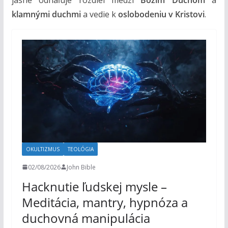
jasne odhaľuje rozdiel medzi
Božím Duchom
a
klamnými duchmi
a vedie k
oslobodeniu v Kristovi
.
OKULTIZMUS
TEOLÓGIA
02/08/2026
John Bible
Hacknutie ľudskej mysle –
Meditácia, mantry, hypnóza a
duchovná manipulácia