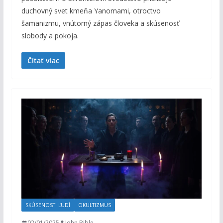
duchovný svet kmeňa Yanomami, otroctvo
šamanizmu, vnútorný zápas človeka a skúsenosť
slobody a pokoja.
Čítať viac
SKÚSENOSTI ĽUDÍ
OKULTIZMUS
02/01/2025
John Bible