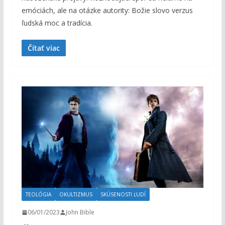
emóciách, ale na otázke autority: Božie slovo verzus
ľudská moc a tradícia.
Čítať viac
TEOLÓGIA
OKULTIZMUS
SKÚSENOSTI ĽUDÍ
06/01/2023
John Bible