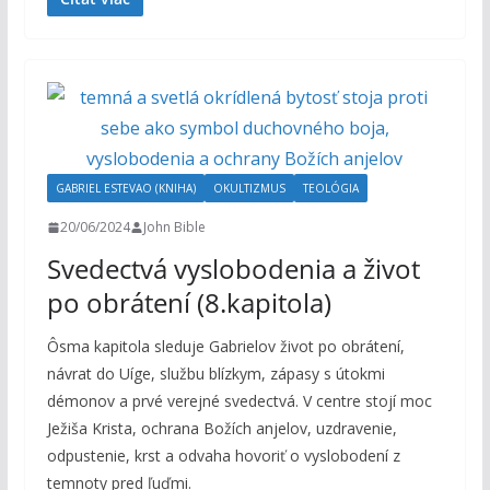
GABRIEL ESTEVAO (KNIHA)
OKULTIZMUS
TEOLÓGIA
20/06/2024
John Bible
Svedectvá vyslobodenia a život
po obrátení (8.kapitola)
Ôsma kapitola sleduje Gabrielov život po obrátení,
návrat do Uíge, službu blízkym, zápasy s útokmi
démonov a prvé verejné svedectvá. V centre stojí moc
Ježiša Krista, ochrana Božích anjelov, uzdravenie,
odpustenie, krst a odvaha hovoriť o vyslobodení z
temnoty pred ľuďmi.