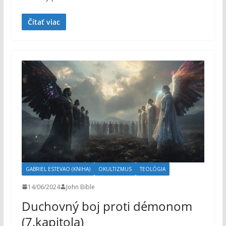
Čítať viac
GABRIEL ESTEVAO (KNIHA)
OKULTIZMUS
TEOLÓGIA
14/06/2024
John Bible
Duchovný boj proti démonom
(7.kapitola)