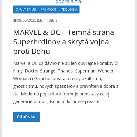
OKULTIZMUS
PRÉMIOVÉ
TEOLÓGIA
08/06/2025
John Bible
MARVEL & DC – Temná strana
Superhrdinov a skrytá vojna
proti Bohu
Marvel a DC už dávno nie sú len obyčajné komiksy či
filmy. Doctor Strange, Thanos, Superman, Wonder
Woman či Galactus otvárajú témy okultizmu,
gnosticizmu, nových spasiteľov a prevrátenia dobra a
zla. Moderná popkultúra formuje predstavy celej
generácie o moci, Bohu a duchovnej realite.
Čítať viac