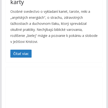
karty
Osobné svedectvo o vykladaní kariet, tarote, reiki a
„anjelských energiách“, o strachu, zdravotných
ťažkostiach a duchovnom tlaku, ktorý sprevádzal
okultné praktiky. Nechýbajú biblické varovania,
rozlíšenie „bielej“ mágie a pozvanie k pokániu a slobode
v Ježišovi Kristovi.
Čítať viac