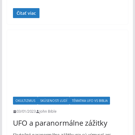
Čítať viac
OKULTIZMUS
SKÚSENOSTI ĽUDÍ
TÉMATIKA UFO VS BIBLIA
03/01/2023
John Bible
UFO a paranormálne zážitky
Skutočné paranormálne zážitky nie sú výmysel ani