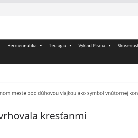
Ž
Hermeneutika
Teológia
i
Výklad Písma
Skúsenost
v
o
t
s
B
o
h
vrhovala kresťanmi
o
m