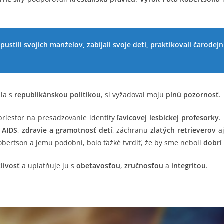
tili svojich manželov, zabíjali svoje deti, praktikovali čarodejníc
ala s
republikánskou politikou
, si vyžadoval moju
plnú pozornosť
.
priestor na presadzovanie identity
ľavicovej lesbickej profesorky
.
 AIDS
,
zdravie a gramotnosť detí
, záchranu
zlatých retrieverov
a
 Robertson a jemu podobní, bolo ťažké tvrdiť, že by sme neboli
dobrí
livosť
a uplatňuje ju s
obetavosťou
,
zručnosťou
a
integritou
.