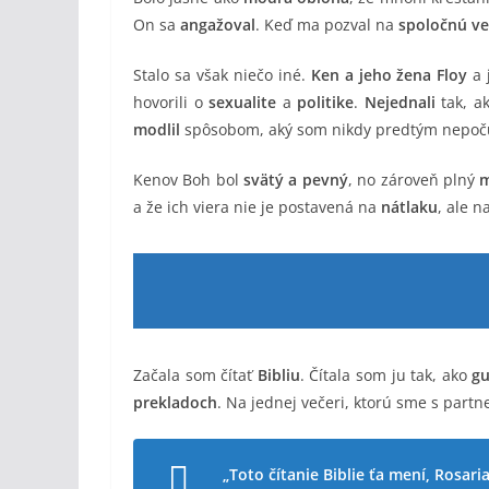
On sa
angažoval
. Keď ma pozval na
spoločnú ve
Stalo sa však niečo iné.
Ken a jeho žena Floy
a 
hovorili o
sexualite
a
politike
.
Nejednali
tak, a
modlil
spôsobom, aký som nikdy predtým nepočul
Kenov Boh bol
svätý a pevný
, no zároveň plný
m
a že ich viera nie je postavená na
nátlaku
, ale n
Začala som čítať
Bibliu
. Čítala som ju tak, ako
gu
prekladoch
. Na jednej večeri, ktorú sme s part
„Toto čítanie Biblie ťa mení, Rosaria