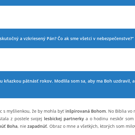
žiš skutočný a vzkriesený Pán? Čo ak sme všetci v nebezpečenstve?“
u kňazkou pätnásť rokov. Modlila som sa, aby ma Boh uzdravil, al
ac s myšlienkou, že by mohla byť
inšpirovaná Bohom
. No Biblia vo
tala z postele svojej
lesbickej partnerky
a o hodinu neskôr som
núť Boha
, nie
zapadnúť
. Obraz o mne a všetkých, ktorých som milo