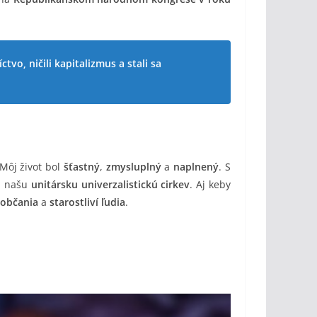
tvo, ničili kapitalizmus a stali sa
 Môj život bol
šťastný
,
zmysluplný
a
naplnený
. S
j našu
unitársku univerzalistickú cirkev
. Aj keby
 občania
a
starostliví ľudia
.