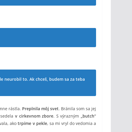
e neurobil to. Ak chceš, budem sa za teba
 mne rástla.
Preplnila môj svet
. Bránila som sa jej
 sedela
v cirkevnom zbore
. S výrazným
„butch“
vala, ako
trpíme v pekle
, sa mi vryl do vedomia a