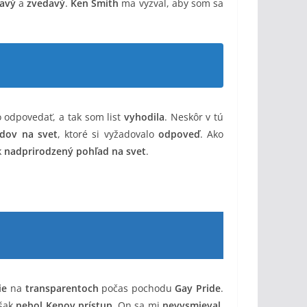
kavý
a
zvedavý
.
Ken Smith
ma vyzval, aby som sa
o odpovedať, a tak som list
vyhodila
. Neskôr v tú
dov na svet
, ktoré si vyžadovalo
odpoveď
. Ako
k
nadprirodzený pohľad na svet
.
ie
na
transparentoch
počas pochodu
Gay Pride
.
však
nebol Kenov prístup
. On sa mi
nevysmieval
.