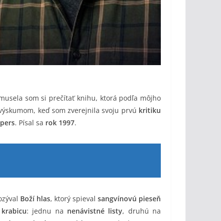
 musela som si prečítať knihu, ktorá podľa môjho
 výskumom, keď som zverejnila svoju prvú
kritiku
pers
. Písal sa
rok 1997
.
ozýval
Boží hlas
, ktorý spieval
sangvínovú pieseň
krabicu
: jednu na
nenávistné listy
, druhú na