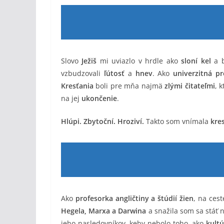
Slovo
Ježiš
mi uviazlo v hrdle ako
sloní kel
a b
vzbudzovali
ľútosť
a
hnev
. Ako
univerzitná p
Kresťania
boli pre mňa najmä
zlými čitateľmi
, 
na jej
ukončenie
.
Hlúpi. Zbytoční. Hroziví.
Takto som vnímala
kre
Ako
profesorka angličtiny a štúdií žien
, na cest
Hegela, Marxa a Darwina
a snažila som sa stáť 
jeho nasledovníkov, keby nebolo toho, ako
kultú