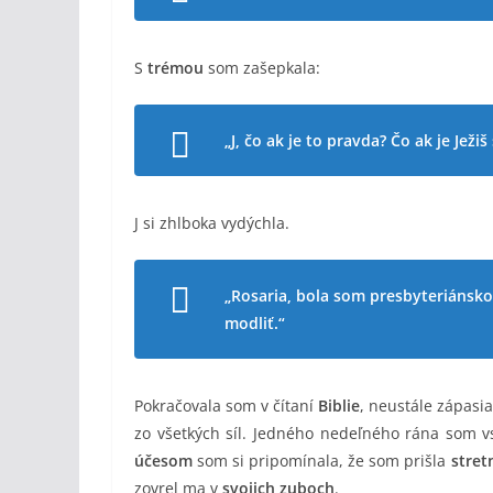
S
trémou
som zašepkala:
„J, čo ak je to pravda? Čo ak je Je
J si zhlboka vydýchla.
„Rosaria, bola som presbyteriánsko
modliť.“
Pokračovala som v čítaní
Biblie
, neustále zápasi
zo všetkých síl. Jedného nedeľného rána som vs
účesom
som si pripomínala, že som prišla
stret
zovrel ma v
svojich zuboch
.