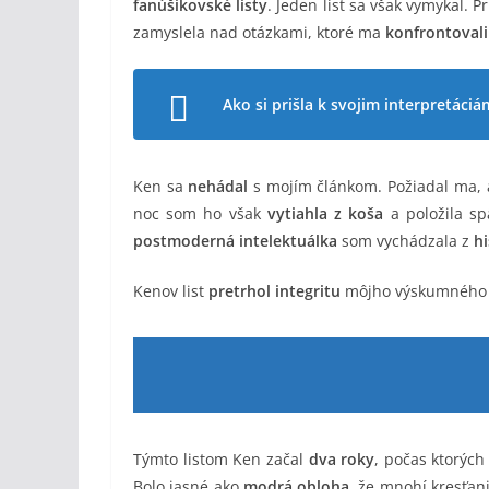
fanúšikovské listy
. Jeden list sa však vymykal. P
zamyslela nad otázkami, ktoré ma
konfrontovali
Ako si prišla k svojim interpretáci
Ken sa
nehádal
s mojím článkom. Požiadal ma,
noc som ho však
vytiahla z koša
a položila sp
postmoderná intelektuálka
som vychádzala z
h
Kenov list
pretrhol integritu
môjho výskumného pr
Týmto listom Ken začal
dva roky
, počas ktorýc
Bolo jasné ako
modrá obloha
, že mnohí kresťani