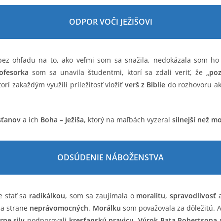
ODPOR VOČI JEŽIŠOVI
ez ohľadu na to, ako veľmi som sa snažila, nedokázala som ho vy
rofesorka
som sa unavila študentmi, ktorí sa zdali veriť, že
„poz
ktorí zakaždým využili príležitosť vložiť
verš z Biblie
do rozhovoru a
sťanov
a ich
Boha – Ježiša
, ktorý na maľbách vyzeral
silnejší než m
ODSÚDENIE NÁBOŽENSTVA
e stať sa
radikálkou
, som sa zaujímala o
moralitu
,
spravodlivosť
na strane
neprávomocných
.
Morálku
som považovala za dôležitú. 
rne sily
podporovali
kresťanskú pravicu
.
Výrok Pata Robertsona