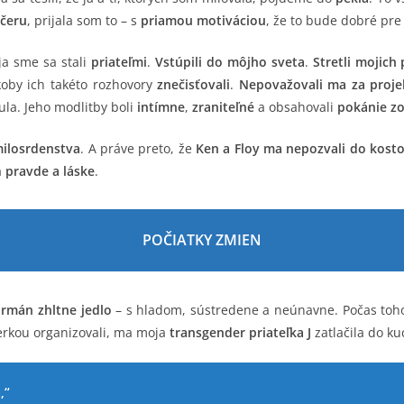
čeru
, prijala som to – s
priamou motiváciou
, že to bude dobré pr
ja sme sa stali
priateľmi
.
Vstúpili do môjho sveta
.
Stretli mojich 
koby ich takéto rozhovory
znečisťovali
.
Nepovažovali ma za proje
a. Jeho modlitby boli
intímne
,
zraniteľné
a obsahovali
pokánie zo
ilosrdenstva
. A práve preto, že
Ken a Floy ma nepozvali do kosto
a
pravde a láske
.
POČIATKY ZMIEN
rmán zhltne jedlo
– s hladom, sústredene a neúnavne. Počas toho
nerkou organizovali, ma moja
transgender priateľka J
zatlačila do ku
,“