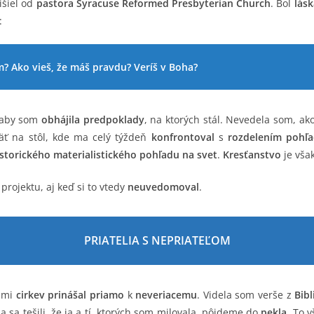
rišiel od
pastora Syracuse Reformed Presbyterian Church
. Bol
lás
:
ám? Ako vieš, že máš pravdu? Veríš v Boha?
 aby som
obhájila predpoklady
, na ktorých stál. Nevedela som, ak
äť na stôl, kde ma celý týždeň
konfrontoval
s
rozdelením pohľa
istorického materialistického pohľadu na svet
.
Kresťanstvo
je vša
ojektu, aj keď si to vtedy
neuvedomoval
.
PRIATELIA S NEPRIATEĽOM
h mi
cirkev prinášal priamo
k
neveriacemu
. Videla som verše z
Bibl
a sa tešili, že ja a tí, ktorých som milovala, pôjdeme do
pekla
. To 