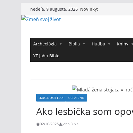
Skip
Novinky:
nedeľa, 9 augusta, 2026
to
content
Archeológia
Biblia
Hudba
Knihy
YT John Bible
SKÚSENOSTI ĽUDÍ
OBRÁTENIE
Ako lesbička som opo
02/10/2025
John Bible