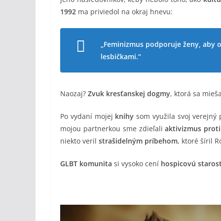
1992
ma priviedol na okraj hnevu:
„Feminizmus podporuje ženy, aby opus
lesbičkami.“
Naozaj?
Zvuk kresťanskej dogmy
, ktorá sa mieš
Po vydaní mojej
knihy
som využila svoj verejný 
mojou partnerkou sme zdieľali
aktivizmus proti
niekto veril
strašidelným príbehom
, ktoré šíril
GLBT komunita
si vysoko cení
hospicovú starost