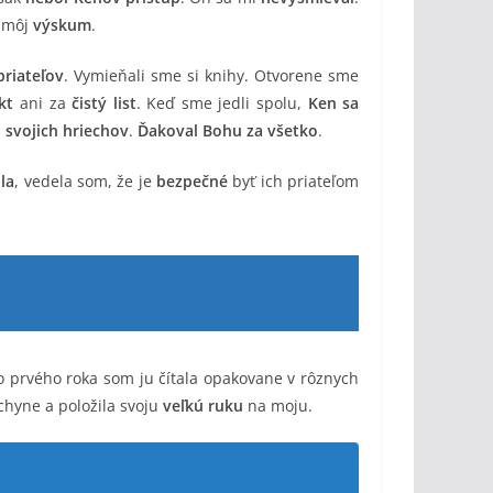
e môj
výskum
.
priateľov
. Vymieňali sme si knihy. Otvorene sme
kt
ani za
čistý list
. Keď sme jedli spolu,
Ken sa
 svojich hriechov
.
Ďakoval Bohu za všetko
.
la
, vedela som, že je
bezpečné
byť ich priateľom
 prvého roka som ju čítala opakovane v rôznych
chyne a položila svoju
veľkú ruku
na moju.