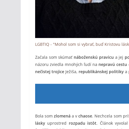
LGBTIQ - "Mohol som si vybrať, buď Kristovu lásk
Začala som skúmať
náboženskú pravicu
a jej
po
názoru zviedla mnohých ľudí na
nepravú cestu
nečistej trojice
Ježiša,
republikánskej politiky
a
Bola som
zlomená
a v
chaose
. Nechcela som prí
lásky
uprostred
rozpadu istôt
. Článok vyvola