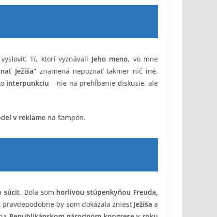
sloviť. Tí, ktorí vyznávali
Jeho meno
, vo mne
nať Ježiša“
znamená nepoznať takmer nič iné.
ko
interpunkciu
– nie na prehĺbenie diskusie, ale
odel v reklame
na šampón.
a
súcit
. Bola som
horlivou stúpenkyňou Freuda,
A pravdepodobne by som dokázala zniesť
Ježiša
a
na
Republikánskom národnom kongrese v roku