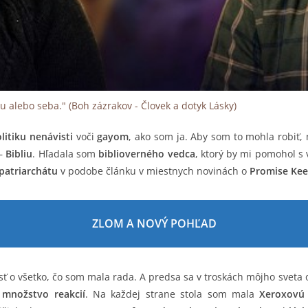
u alebo seba." (Boh zázrakov - Človek a dotyk Lásky)
litiku nenávisti
voči
gayom
, ako som ja. Aby som to mohla robiť,
–
Bibliu
. Hľadala som
biblioverného vedca
, ktorý by mi pomohol s
patriarchátu
v podobe článku v miestnych novinách o
Promise Kee
ZLOM A NOVÝ POHĽAD
sť o všetko, čo som mala rada. A predsa sa v troskách môjho sveta 
l
množstvo reakcií
. Na každej strane stola som mala
Xeroxovú 