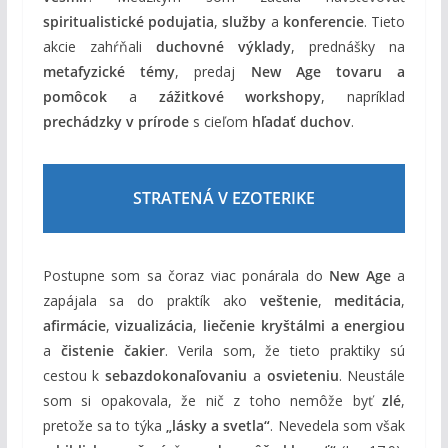
spiritualistické podujatia
,
služby
a
konferencie
. Tieto
akcie zahŕňali
duchovné výklady
, prednášky na
metafyzické témy
, predaj
New Age tovaru a
pomôcok
a
zážitkové workshopy
, napríklad
prechádzky v prírode
s cieľom
hľadať duchov
.
STRATENÁ V EZOTERIKE
Postupne som sa čoraz viac ponárala do
New Age
a
zapájala sa do praktík ako
veštenie
,
meditácia
,
afirmácie
,
vizualizácia
,
liečenie kryštálmi a energiou
a
čistenie čakier
. Verila som, že tieto praktiky sú
cestou k
sebazdokonaľovaniu
a
osvieteniu
. Neustále
som si opakovala, že nič z toho nemôže byť
zlé
,
pretože sa to týka
„lásky a svetla“
. Nevedela som však