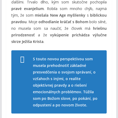
ďalšími. Trvalo dlho, kým som skutočne pochopila
pravé evanjelium
. Robila som mnoho chýb, najmä
tým, že som
miešala New Age myšlienky
s
biblickou
pravdou
. Moje
odhodlanie kráčať s Bohom
bolo silné,
no musela som sa naučiť, že človek má
hriešnu
prirodzenosť
a že
vykúpenie prichádza výlučne
skrze Ježiša Krista
.
S touto novou perspektívou som
musela prehodnotiť základné
presvedčenia o svojom správaní, o
vzťahoch s inými, o realite
objektívnej pravdy a o riešení
emocionálnych problémov. Túžila
som po Božom slove, po pokání, po
odpustení a po novom živote.