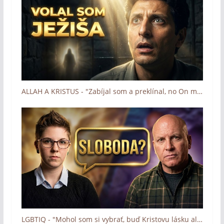
ALLAH A KRISTUS - "Zabíjal som a preklínal, no On mi odpustil" (Boh zázrakov - Človek a dotyk Lásky)
LGBTIQ - "Mohol som si vybrať, buď Kristovu lásku alebo seba." (Boh zázrakov - Človek a dotyk Lásky)