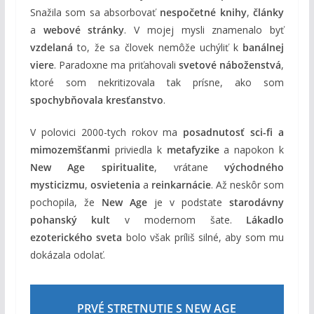
Snažila som sa absorbovať
nespočetné knihy
,
články
a
webové stránky
. V mojej mysli znamenalo byť
vzdelaná
to, že sa človek nemôže uchýliť k
banálnej
viere
. Paradoxne ma priťahovali
svetové náboženstvá
,
ktoré som nekritizovala tak prísne, ako som
spochybňovala kresťanstvo
.
V polovici 2000-tych rokov ma
posadnutosť sci-fi a
mimozemšťanmi
priviedla k
metafyzike
a napokon k
New Age spiritualite
, vrátane
východného
mysticizmu
,
osvietenia
a
reinkarnácie
. Až neskôr som
pochopila, že
New Age
je v podstate
starodávny
pohanský kult
v modernom šate.
Lákadlo
ezoterického sveta
bolo však príliš silné, aby som mu
dokázala odolať.
PRVÉ STRETNUTIE S NEW AGE