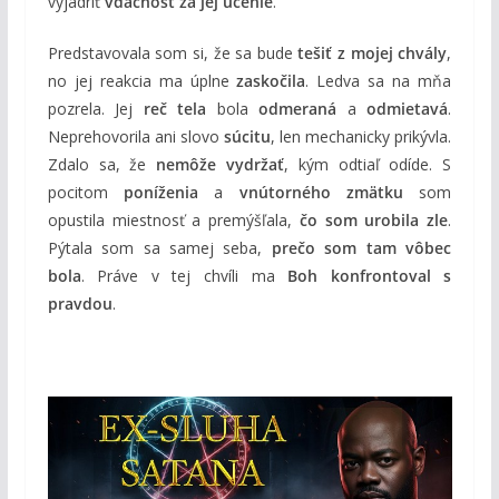
vyjadriť
vďačnosť za jej učenie
.
Predstavovala som si, že sa bude
tešiť z mojej chvály
,
no jej reakcia ma úplne
zaskočila
. Ledva sa na mňa
pozrela. Jej
reč tela
bola
odmeraná
a
odmietavá
.
Neprehovorila ani slovo
súcitu
, len mechanicky prikývla.
Zdalo sa, že
nemôže vydržať
, kým odtiaľ odíde. S
pocitom
poníženia
a
vnútorného zmätku
som
opustila miestnosť a premýšľala,
čo som urobila zle
.
Pýtala som sa samej seba,
prečo som tam vôbec
bola
. Práve v tej chvíli ma
Boh konfrontoval s
pravdou
.