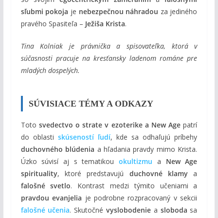
sľubmi pokoja
je
nebezpečnou náhradou
za jediného
pravého Spasiteľa –
Ježiša Krista
.
Tina Kolniak je právnička a spisovateľka, ktorá v
súčasnosti pracuje na kresťansky ladenom románe pre
mladých dospelých.
SÚVISIACE TÉMY A ODKAZY
Toto
svedectvo o strate v ezoterike a New Age
patrí
do oblasti
skúseností ľudí
, kde sa odhaľujú príbehy
duchovného blúdenia
a hľadania pravdy mimo Krista.
Úzko súvisí aj s tematikou
okultizmu
a
New Age
spirituality
, ktoré predstavujú
duchovné klamy
a
falošné svetlo
. Kontrast medzi týmito učeniami a
pravdou evanjelia
je podrobne rozpracovaný v sekcii
falošné učenia
. Skutočné
vyslobodenie
a
sloboda
sa