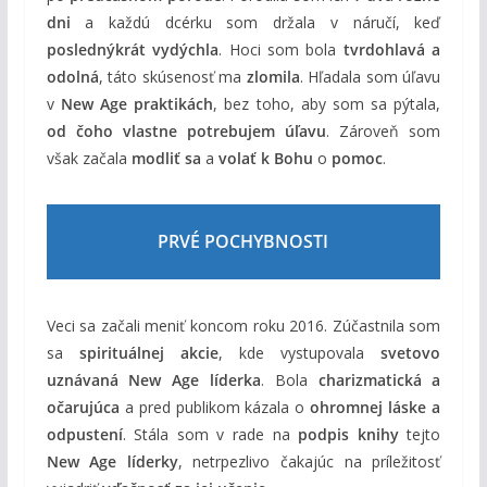
dni
a každú dcérku som držala v náručí, keď
poslednýkrát vydýchla
. Hoci som bola
tvrdohlavá a
odolná
, táto skúsenosť ma
zlomila
. Hľadala som úľavu
v
New Age praktikách
, bez toho, aby som sa pýtala,
od čoho vlastne potrebujem úľavu
. Zároveň som
však začala
modliť sa
a
volať k Bohu
o
pomoc
.
PRVÉ POCHYBNOSTI
Veci sa začali meniť koncom roku 2016. Zúčastnila som
sa
spirituálnej akcie
, kde vystupovala
svetovo
uznávaná New Age líderka
. Bola
charizmatická a
očarujúca
a pred publikom kázala o
ohromnej láske a
odpustení
. Stála som v rade na
podpis knihy
tejto
New Age líderky
, netrpezlivo čakajúc na príležitosť