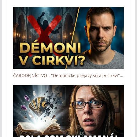
ČARODEJNÍCTVO - "Démonické prejavy sú aj v cirkvi" (Boh zázrakov - Človek a dotyk Lásky)