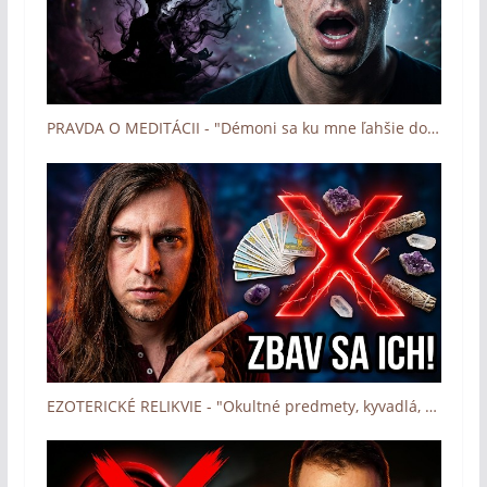
PRAVDA O MEDITÁCII - "Démoni sa ku mne ľahšie dostali" (Boh zázrakov - Človek a dotyk Lásky)
EZOTERICKÉ RELIKVIE - "Okultné predmety, kyvadlá, karty ..." (Boh zázrakov - Človek a dotyk Lásky)