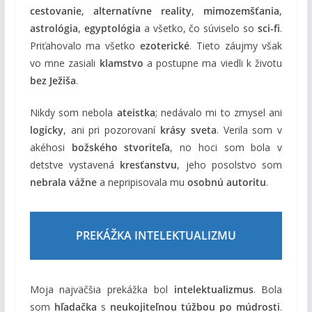
cestovanie
,
alternatívne reality
,
mimozemšťania
,
astrológia
,
egyptológia
a všetko, čo súviselo so
sci-fi
.
Priťahovalo ma všetko
ezoterické
. Tieto záujmy však
vo mne zasiali
klamstvo
a postupne ma viedli k životu
bez Ježiša
.
Nikdy som nebola
ateistka
; nedávalo mi to zmysel ani
logicky
, ani pri pozorovaní
krásy sveta
. Verila som v
akéhosi
božského stvoriteľa
, no hoci som bola v
detstve vystavená
kresťanstvu
, jeho posolstvo som
nebrala vážne
a nepripisovala mu
osobnú autoritu
.
PREKÁŽKA INTELEKTUALIZMU
Moja najväčšia prekážka bol
intelektualizmus
. Bola
som
hľadačka
s
neukojiteľnou túžbou po múdrosti
.