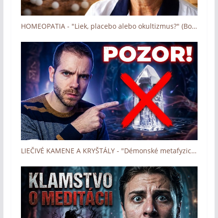
HOMEOPATIA - "Liek, placebo alebo okultizmus?" (Boh zázrakov - Človek a dotyk Lásky)
LIEČIVÉ KAMENE A KRYŠTÁLY - "Démonské metafyzické nástroje" (Boh zázrakov - Človek a dotyk Lásky)