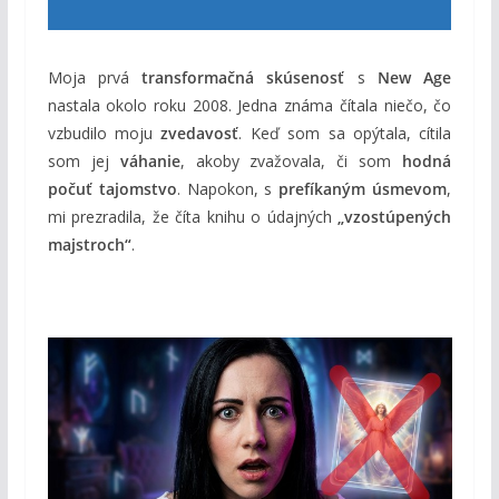
Moja prvá
transformačná skúsenosť
s
New Age
nastala okolo roku 2008. Jedna známa čítala niečo, čo
vzbudilo moju
zvedavosť
. Keď som sa opýtala, cítila
som jej
váhanie
, akoby zvažovala, či som
hodná
počuť tajomstvo
. Napokon, s
prefíkaným úsmevom
,
mi prezradila, že číta knihu o údajných
„vzostúpených
majstroch“
.