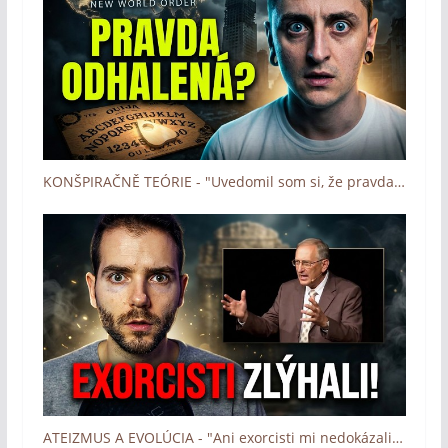
KONŠPIRAČNĚ TEÓRIE - "Uvedomil som si, že pravda je skrytá" (Boh zázrakov - Človek a dotyk Lásky)
ATEIZMUS A EVOLÚCIA - "Ani exorcisti mi nedokázali pomôcť" (Boh zázrakov - Človek a dotyk Lásky)