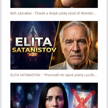
Boh zázrakov - Človek a dotyk Lásky (God of Wonders - Trailer)
ELITA SATANISTOV - "Prezradil mi tajné plány Lucifera" (Boh zázrakov - Človek a dotyk Lásky)