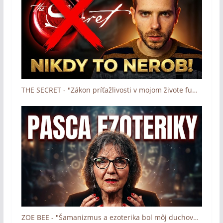
THE SECRET - "Zákon príťažlivosti v mojom živote fungoval" (Boh zázrakov - Človek a dotyk Lásky)
ZOE BEE - "Šamanizmus a ezoterika bol môj duchovný svet" (Boh zázrakov - Človek a dotyk Lásky)