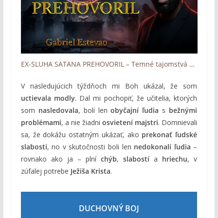
EX-SLUHA SATANA PREHOVORIL – Temné tajomstvá satanizmu a stretnutie s Kristom (Gabriel Estevao)
V nasledujúcich týždňoch mi Boh ukázal, že som
uctievala modly
. Dal mi pochopiť, že učitelia, ktorých
som
nasledovala
, boli len
obyčajní ľudia
s
bežnými
problémami
, a nie žiadni
osvietení majstri
. Domnievali
sa, že dokážu ostatným ukázať, ako
prekonať ľudské
slabosti
, no v skutočnosti boli len
nedokonalí ľudia
–
rovnako ako ja – plní
chýb
,
slabostí
a
hriechu
, v
zúfalej potrebe
Ježiša Krista
.
DUCHOVNÝ BOJ