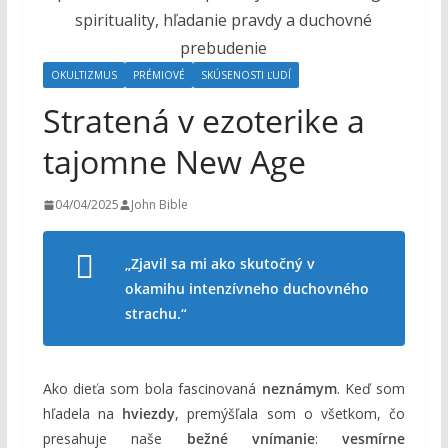
o
h
o
OKULTIZMUS
PRÉMIOVÉ
SKÚSENOSTI ĽUDÍ
m
Stratená v ezoterike a
tajomne New Age
04/04/2025
John Bible
„Zjavil sa mi ako skutočný v
okamihu intenzívneho duchovného
strachu.“
Ako dieťa som bola fascinovaná
neznámym
. Keď som
hľadela na
hviezdy
, premýšľala som o všetkom, čo
presahuje naše
bežné vnímanie
:
vesmírne