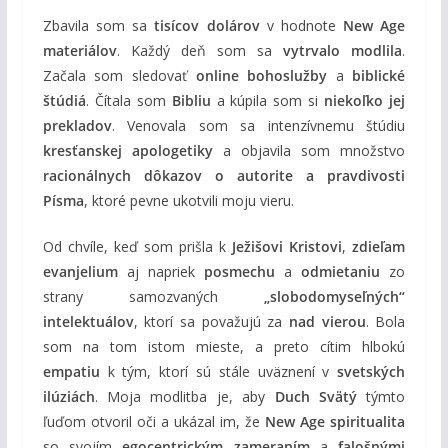
Zbavila som sa
tisícov dolárov
v hodnote
New Age
materiálov
. Každý deň som sa
vytrvalo modlila
.
Začala som sledovať
online bohoslužby
a
biblické
štúdiá
. Čítala som
Bibliu
a kúpila som si
niekoľko jej
prekladov
. Venovala som sa intenzívnemu štúdiu
kresťanskej apologetiky
a objavila som množstvo
racionálnych dôkazov o autorite a pravdivosti
Písma
, ktoré pevne ukotvili moju vieru.
Od chvíle, keď som prišla k
Ježišovi Kristovi
,
zdieľam
evanjelium
aj napriek
posmechu
a
odmietaniu
zo
strany samozvaných
„slobodomyseľných“
intelektuálov
, ktorí sa považujú za
nad vierou
. Bola
som na tom istom mieste, a preto cítim hlbokú
empatiu
k tým, ktorí sú stále uväznení v
svetských
ilúziách
. Moja modlitba je, aby
Duch Svätý
týmto
ľuďom otvoril oči a ukázal im, že
New Age spiritualita
so svojím
egocentrickým zameraním
a
falošnými