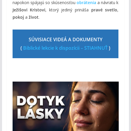
napokon spájajú so skúsenosťou
obrátenia
a návratu k
Ježišovi Kristovi
, ktorý jediný prináša
pravé svetlo
,
pokoj
a
život
.
SÚVISIACE VIDEÁ A DOKUMENTY
(
Biblické lekcie k dispozícii – STIAHNUŤ
)