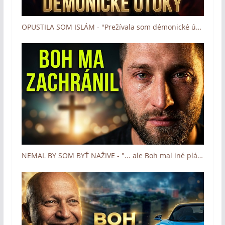
OPUSTILA SOM ISLÁM - "Prežívala som démonické útoky" (Boh zázrakov - Človek a dotyk Lásky)
NEMAL BY SOM BYŤ NAŽIVE - "... ale Boh mal iné plány" (Boh zázrakov - Človek a dotyk Lásky)