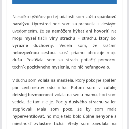
Niekoľko týždňov po tej udalosti som zažila
spánkovú
paralýzu
. Uprostred noci som sa prebudila s desivým
uvedomením, že sa
nemôžem hýbať ani hovoriť
. Na
moju
myseľ
tlačili
vlny strachu
– strachu, ktorý bol
výrazne duchovný
. Vedela som, že kráčam
nebezpečnou cestou
, ktorá priamo ohrozuje moju
dušu
. Pokúšala som sa strach potlačiť pomocou
techník
pozitívneho myslenia
, no
nič nefungovalo
.
V duchu som
volala na manžela
, ktorý pokojne spal len
pár centimetrov odo mňa. Potom som v
zúfalej
detskej bezmocnosti
volala na svoju
mamu
, hoci som
vedela, že tam nie je. Pocity
dusivého strachu
sa len
stupňovali. Mala som pocit, že by som mala
hyperventilovať
, no moje telo bolo
úplne nehybné
a
miestnosť
zvláštne tichá
. Vtedy som
zavolala na