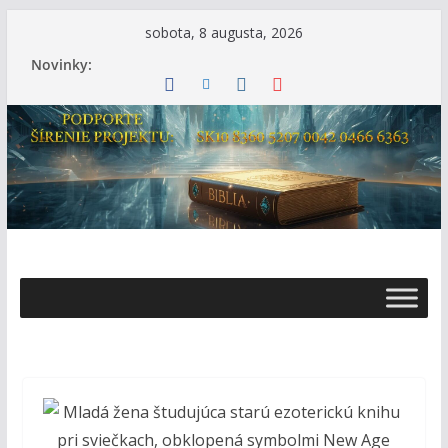
Skip
sobota, 8 augusta, 2026
to
Novinky:
content
Ž
i
v
o
t
s
B