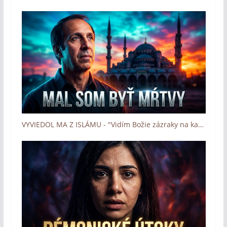
VYVIEDOL MA Z ISLÁMU - "Vidím Božie zázraky na každom kroku" (Boh zázrakov - Človek a dotyk Lásky)