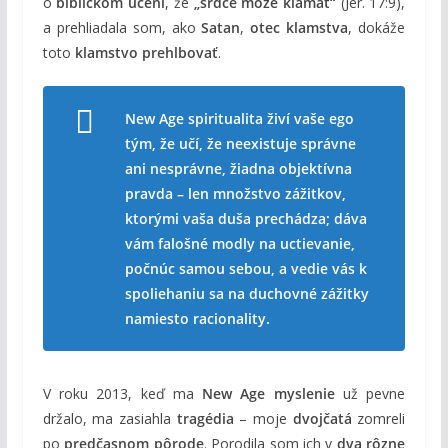
o
biblickom učení
, že
„srdce môže klamať“
(Jer. 17:9),
a prehliadala som, ako
Satan
,
otec klamstva
, dokáže
toto
klamstvo prehlbovať
.
New Age spiritualita živí vaše ego
tým, že učí, že neexistuje správne
ani nesprávne, žiadna objektívna
pravda – len množstvo zážitkov,
ktorými vaša duša prechádza; dáva
vám falošné modly na uctievanie,
počnúc samou sebou, a vedie vás k
spoliehaniu sa na duchovné zážitky
namiesto racionality.
V roku 2013, keď ma
New Age myslenie
už pevne
držalo, ma zasiahla
tragédia
– moje
dvojčatá
zomreli
po
predčasnom pôrode
. Porodila som ich v
dva rôzne