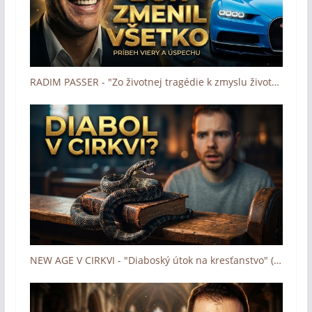
RADIM PASSER - "Zo životnej tragédie k zmyslu života" (Boh zázrakov - Človek a dotyk Lásky)
NEW AGE V CIRKVI - "Diaboský útok na kresťanstvo" (Boh zázrakov - Človek a dotyk Lásky)