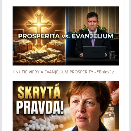
HNUTIE VIERY A EVANJELIUM PROSPERITY - "Bolesť z uzdravenia" (Boh zázrakov - Človek a dotyk Lásky)