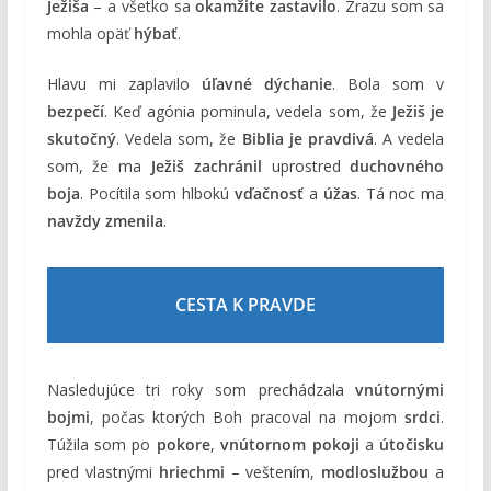
Ježiša
– a všetko sa
okamžite zastavilo
. Zrazu som sa
mohla opäť
hýbať
.
Hlavu mi zaplavilo
úľavné dýchanie
. Bola som v
bezpečí
. Keď agónia pominula, vedela som, že
Ježiš je
skutočný
. Vedela som, že
Biblia je pravdivá
. A vedela
som, že ma
Ježiš zachránil
uprostred
duchovného
boja
. Pocítila som hlbokú
vďačnosť
a
úžas
. Tá noc ma
navždy zmenila
.
CESTA K PRAVDE
Nasledujúce tri roky som prechádzala
vnútornými
bojmi
, počas ktorých Boh pracoval na mojom
srdci
.
Túžila som po
pokore
,
vnútornom pokoji
a
útočisku
pred vlastnými
hriechmi
– veštením,
modloslužbou
a