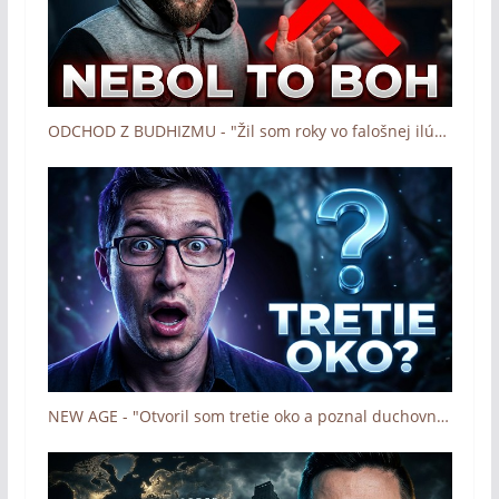
ODCHOD Z BUDHIZMU - "Žil som roky vo falošnej ilúzii" (Boh zázrakov - Človek a dotyk Lásky)
NEW AGE - "Otvoril som tretie oko a poznal duchovných vodcov" (Boh zázrakov - Človek a dotyk Lásky)