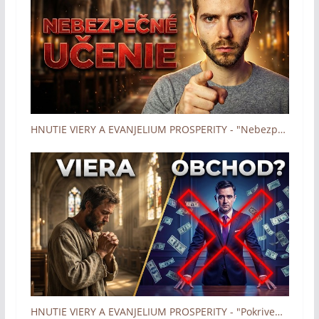
HNUTIE VIERY A EVANJELIUM PROSPERITY - "Nebezpečné učenie" (Boh zázrakov - Človek a dotyk Lásky)
HNUTIE VIERY A EVANJELIUM PROSPERITY - "Pokrivené prejavy" (Boh zázrakov - Človek a dotyk Lásky)