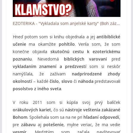
EZOTERIKA - "Vykladala som anjelské karty" (Boh zázrakov - Človek a dotyk Lásky)
Hneď potom som si knihu objednala a jej
antibiblické
učenie
ma okamžite
pohltilo
. Verila som, že som
konečne objavila
skutočnú cestu k ezoterickému
poznaniu
. Nevedomá
biblických varovaní
pred
vykladaním znamení a predzvestí
som si neskôr
namýšľala, že zažívam
nadprirodzené zhody
okolností
– každé
číslo
,
slovo
či
náhoda
predstavovali
posolstvo z iného sveta
.
V roku 2011 som si kúpila svoj prvý balíček
orákulových kariet
, čo sú
nástroje veštenia zakázané
Bohom
. Spoliehala som sa na ne pri
hľadaní odpovedí
,
pre
zábavu
aj
potešenie
, mylne veriac, že ma vedie
vesmír
. Medzitým som začala navštevovať