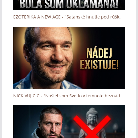
EZOTERIKA A NEW AGE - "Satanské hnutie pod rúškom lásky" (Boh zázrakov - Človek a dotyk Lásky)
NICK VUJICIC - "Našiel som Svetlo v temnote beznádeje" (Boh zázrakov - Človek a dotyk Lásky)