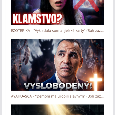
EZOTERIKA - "Vykladala som anjelské karty" (Boh zázrakov - Človek a dotyk Lásky)
AYAHUASCA - "Démoni ma urobili slávnym" (Boh zázrakov - Človek a dotyk Lásky)