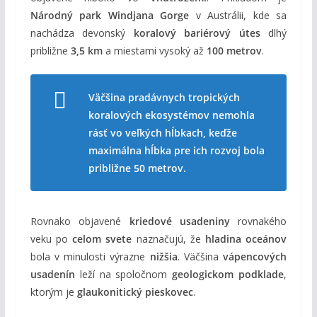
Národný park Windjana Gorge
v Austrálii, kde sa
nachádza devonský
koralový bariérový útes
dlhý
približne
3,5 km
a miestami vysoký až
100 metrov
.
Väčšina pradávnych tropických
koralových ekosystémov nemohla
rásť vo veľkých hĺbkach, keďže
maximálna hĺbka pre ich rozvoj bola
približne 50 metrov.
Rovnako objavené
kriedové usadeniny
rovnakého
veku po
celom svete
naznačujú, že
hladina oceánov
bola v minulosti výrazne
nižšia
. Väčšina
vápencových
usadenín
leží na spoločnom
geologickom podklade
,
ktorým je
glaukonitický pieskovec
.