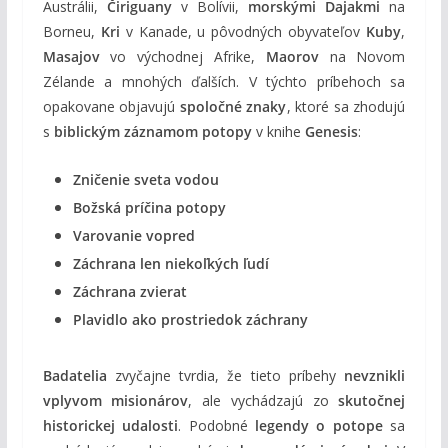
Austrálii,
Čiriguany
v Bolívii,
morskými Dajakmi
na
Borneu,
Kri
v Kanade, u pôvodných obyvateľov
Kuby
,
Masajov
vo východnej Afrike,
Maorov
na Novom
Zélande a mnohých ďalších. V týchto príbehoch sa
opakovane objavujú
spoločné znaky
, ktoré sa zhodujú
s
biblickým záznamom potopy
v knihe
Genesis
:
Zničenie sveta vodou
Božská príčina potopy
Varovanie vopred
Záchrana len niekoľkých ľudí
Záchrana zvierat
Plavidlo ako prostriedok záchrany
Badatelia
zvyčajne tvrdia, že tieto príbehy
nevznikli
vplyvom misionárov
, ale vychádzajú zo
skutočnej
historickej udalosti
. Podobné
legendy o potope
sa