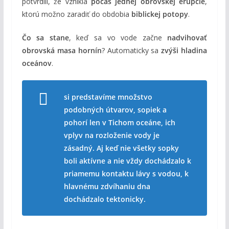
potvrdili, že vznikla
počas jednej obrovskej erupcie
,
ktorú možno zaradiť do obdobia
biblickej potopy
.
Čo sa stane
, keď sa vo vode začne
nadvihovať
obrovská masa hornín
? Automaticky sa
zvýši hladina
oceánov
.
si predstavíme množstvo
podobných útvarov, sopiek a
pohorí len v Tichom oceáne, ich
vplyv na rozloženie vody je
zásadný. Aj keď nie všetky sopky
boli aktívne a nie vždy dochádzalo k
priamemu kontaktu lávy s vodou, k
hlavnému zdvíhaniu dna
dochádzalo tektonicky.