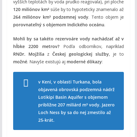
vyšších teplotách by voda prudko reagovala), pri ploche
120 miliónov km²
súše by to hypoteticky znamenalo až
264 miliónov km³ podzemnej vody
. Tento objem je
porovnateľný s objemom Indického oceánu
.
Mohli by sa takéto rezervoáre vody nachádzať až v
hĺbke 2200 metrov?
Podľa odborníkov, napríklad
RNDr. Mojžíša
z
Českej geologickej služby
, je to
možné
. Navyše existujú aj
moderné dôkazy
:
v Keni, v oblasti Turkana, bola
objavená obrovská podzemná nádrž
Lotikipi Basin Aquifer s objemom
približne 207 miliárd m³ vody. Jazero
Loch Ness by sa do nej zmestilo až
25-krát.