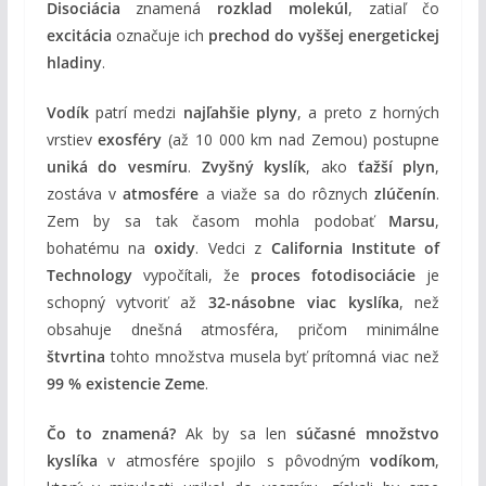
Disociácia
znamená
rozklad molekúl
, zatiaľ čo
excitácia
označuje ich
prechod do vyššej energetickej
hladiny
.
Vodík
patrí medzi
najľahšie plyny
, a preto z horných
vrstiev
exosféry
(až 10 000 km nad Zemou) postupne
uniká do vesmíru
.
Zvyšný kyslík
, ako
ťažší plyn
,
zostáva v
atmosfére
a viaže sa do rôznych
zlúčenín
.
Zem by sa tak časom mohla podobať
Marsu
,
bohatému na
oxidy
. Vedci z
California Institute of
Technology
vypočítali, že
proces fotodisociácie
je
schopný vytvoriť až
32-násobne viac kyslíka
, než
obsahuje dnešná atmosféra, pričom minimálne
štvrtina
tohto množstva musela byť prítomná viac než
99 % existencie Zeme
.
Čo to znamená?
Ak by sa len
súčasné množstvo
kyslíka
v atmosfére spojilo s pôvodným
vodíkom
,