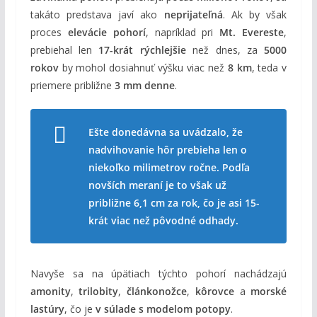
takáto predstava javí ako
neprijateľná
. Ak by však
proces
elevácie pohorí
, napríklad pri
Mt. Evereste
,
prebiehal len
17-krát rýchlejšie
než dnes, za
5000
rokov
by mohol dosiahnuť výšku viac než
8 km
, teda v
priemere približne
3 mm denne
.
Ešte donedávna sa uvádzalo, že
nadvihovanie hôr prebieha len o
niekoľko milimetrov ročne. Podľa
novších meraní je to však už
približne 6,1 cm za rok, čo je asi 15-
krát viac než pôvodné odhady.
Navyše sa na úpätiach týchto pohorí nachádzajú
amonity
,
trilobity
,
článkonožce
,
kôrovce
a
morské
lastúry
, čo je
v súlade s modelom potopy
.