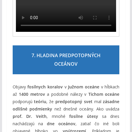
7. HLADINA PREDPOTOPNÝCH
OCEÁNOV
Objavy
fosílnych koralov
v
Južnom oceáne
v hĺbkach
až
1400 metrov
a podobné nálezy v
Tichom oceáne
podporujú
teóriu
, že
predpotopný svet
mal
zásadne
odlišné podmienky
než dnešné oceány. Ako uvádza
prof. Dr. Veith
, mnohé
fosílne útesy
sa dnes
nachádzajú na
dne oceánov
, zatiaľ čo iné boli
objavené hlboko vo
vnútrozemí
. Príkladom je