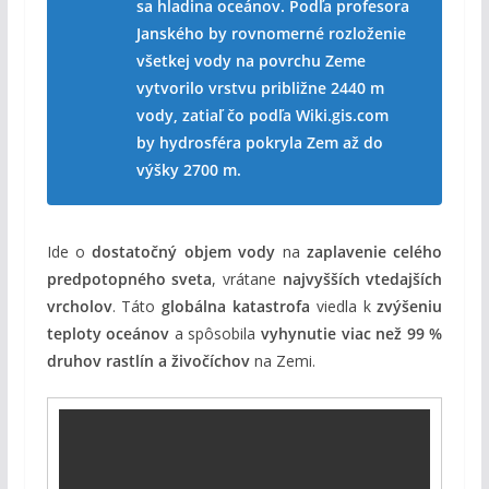
sa hladina oceánov. Podľa profesora
Janského by rovnomerné rozloženie
všetkej vody na povrchu Zeme
vytvorilo vrstvu približne 2440 m
vody, zatiaľ čo podľa Wiki.gis.com
by hydrosféra pokryla Zem až do
výšky 2700 m.
Ide o
dostatočný objem vody
na
zaplavenie celého
predpotopného sveta
, vrátane
najvyšších vtedajších
vrcholov
. Táto
globálna katastrofa
viedla k
zvýšeniu
teploty oceánov
a spôsobila
vyhynutie viac než 99 %
druhov rastlín a živočíchov
na Zemi.