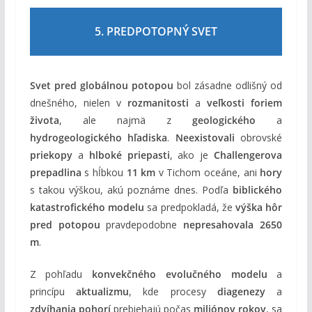
5. PREDPOTOPNÝ SVET
Svet pred globálnou potopou
bol zásadne odlišný od
dnešného, nielen v
rozmanitosti
a
veľkosti foriem
života
, ale najmä z
geologického
a
hydrogeologického hľadiska
.
Neexistovali
obrovské
priekopy
a
hlboké priepasti
, ako je
Challengerova
prepadlina
s hĺbkou
11 km
v Tichom oceáne, ani
hory
s takou výškou, akú poznáme dnes. Podľa
biblického
katastrofického modelu
sa predpokladá, že
výška hôr
pred potopou
pravdepodobne
nepresahovala 2650
m
.
Z pohľadu
konvekčného evolučného modelu
a
princípu
aktualizmu
, kde procesy
diagenezy
a
zdvíhania pohorí
prebiehajú počas
miliónov rokov
, sa