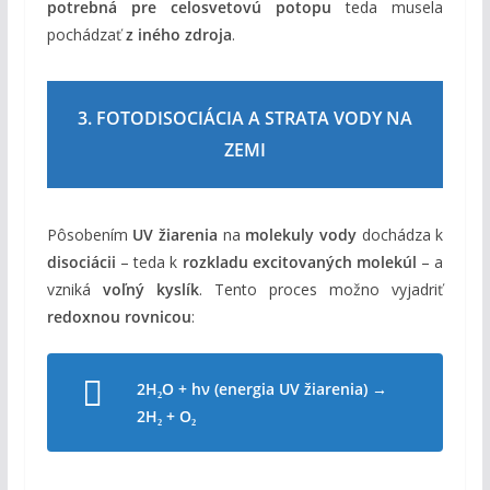
potrebná pre celosvetovú potopu
teda musela
pochádzať
z iného zdroja
.
3. FOTODISOCIÁCIA A STRATA VODY NA
ZEMI
Pôsobením
UV žiarenia
na
molekuly vody
dochádza k
disociácii
– teda k
rozkladu excitovaných molekúl
– a
vzniká
voľný kyslík
. Tento proces možno vyjadriť
redoxnou rovnicou
:
2H₂O + hν (energia UV žiarenia) →
2H₂ + O₂