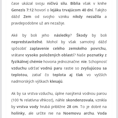
čase ukázal svoju
ničivú silu
.
Biblia
však v knihe
Genezis 7:12
hovorí o
lejáku trvajúcom 40 dní
. Takýto
dážď
Zem
od svojho vzniku
nikdy nezažila
a
pravdepodobne už ani nezažije.
Aké by boli jeho
následky
?
Škody
by boli
nepredstaviteľné
. Mohol by však samotný dážď
spôsobiť
zaplavenie celého zemského povrchu
,
vrátane
vysoko položených oblastí
? Naše
poznatky z
fyzikálnej chémie
hovoria jednoznačne:
nie
. Schopnosť
vzduchu
udržať
vodnú paru
rastie so
zvyšujúcou sa
teplotou
, zatiaľ čo
teplota aj tlak
vo vyšších
nadmorských výškach
klesajú
.
Ak by sa vrstva vzduchu, úplne nasýtená vodnou parou
(100 % relatívna vlhkosť), náhle
skondenzovala
, vznikla
by
vrstva vody
hrubá približne
28 cm
. To je dobré na
holínky
, ale určite nie na
Noemovu archu
.
Voda