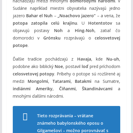
nachádzajú medzi mnohými
domorodými národmi
. V
Sudáne napríklad miestni obyvatelia nazývajú jedno
jazero
Bahar el Nuh
–
„Noachovo jazero“
– a veria, že
potopa zatopila celú krajinu
. U
Hotentotov
sa
objavujú postavy
Noh
a
Hing-Noh
, zatiaľ čo
domorodci v
Grónsku
rozprávajú o
celosvetovej
potope
.
Ďalšie tradície pochádzajú z
Havaja
, kde
Nu-uh
,
podobne ako biblický
Noe
, postavil
loď
pred príchodom
celosvetovej potopy
. Príbehy o potope sú rozšírené aj
medzi
Mongolmi
,
Tatarami
,
Batakmi
na Sumatre,
indiánmi Ameriky
,
Číňanmi
,
Škandinávcami
a
mnohými ďalšími národmi.
Tieto rozprávania – vrátane
známeho babylonského eposu o
Gilgamešovi – možno porovnávať s