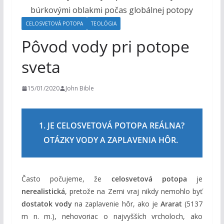
o
h
CELOSVETOVÁ POTOPA
TEOLÓGIA
o
Pôvod vody pri potope
m
sveta
15/01/2020
John Bible
1. JE CELOSVETOVÁ POTOPA REÁLNA?
OTÁZKY VODY A ZAPLAVENIA HÔR.
Často počujeme, že
celosvetová potopa
je
nerealistická
, pretože na Zemi vraj nikdy nemohlo byť
dostatok vody
na zaplavenie hôr, ako je
Ararat
(5137
m n. m.), nehovoriac o najvyšších vrcholoch, ako