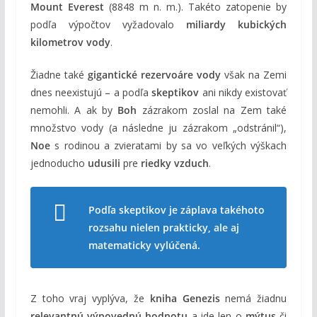
Mount Everest
(8848 m n. m.). Takéto zatopenie by
podľa výpočtov vyžadovalo
miliardy kubických
kilometrov vody
.
Žiadne také
gigantické rezervoáre vody
však na Zemi
dnes neexistujú – a podľa
skeptikov
ani nikdy existovať
nemohli. A ak by
Boh
zázrakom zoslal na Zem také
množstvo vody (a následne ju zázrakom „odstránil“),
Noe
s rodinou a zvieratami by sa vo veľkých výškach
jednoducho
udusili
pre
riedky vzduch
.
Podľa skeptikov je záplava takéhoto
rozsahu nielen prakticky, ale aj
matematicky vylúčená.
Z toho vraj vyplýva, že
kniha Genezis
nemá žiadnu
relevantnú výpovednú hodnotu
a ide len o
mýtus
či