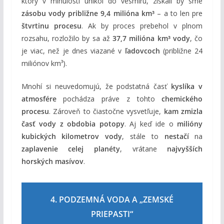
ktorý v minulosti unikol do vesmíru, získali by sme
zásobu vody približne 9,4 milióna km³
– a to len pre
štvrtinu procesu
. Ak by proces prebehol v plnom
rozsahu, rozložilo by sa až
37,7 milióna km³ vody
, čo
je viac, než je dnes viazané v
ľadovcoch
(približne 24
miliónov km³).
Mnohí si neuvedomujú, že podstatná časť
kyslíka v
atmosfére
pochádza práve z tohto
chemického
procesu
. Zároveň to čiastočne vysvetľuje,
kam zmizla
časť vody z obdobia potopy
. Aj keď ide o
milióny
kubických kilometrov vody
, stále to
nestačí
na
zaplavenie celej planéty
, vrátane
najvyšších
horských masívov
.
4. PODZEMNÁ VODA A „ZEMSKÉ
PRIEPASTI“