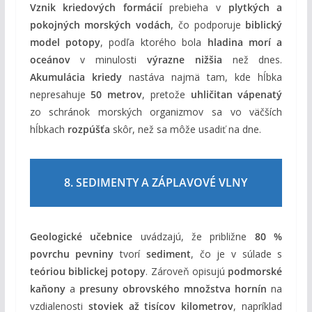
Vznik kriedových formácií
prebieha v
plytkých a
pokojných morských vodách
, čo podporuje
biblický
model potopy
, podľa ktorého bola
hladina morí a
oceánov
v minulosti
výrazne nižšia
než dnes.
Akumulácia kriedy
nastáva najmä tam, kde hĺbka
nepresahuje
50 metrov
, pretože
uhličitan vápenatý
zo schránok morských organizmov sa vo väčších
hĺbkach
rozpúšťa
skôr, než sa môže usadiť na dne.
8. SEDIMENTY A ZÁPLAVOVÉ VLNY
Geologické učebnice
uvádzajú, že približne
80 %
povrchu pevniny
tvorí
sediment
, čo je v súlade s
teóriou biblickej potopy
. Zároveň opisujú
podmorské
kaňony
a
presuny obrovského množstva hornín
na
vzdialenosti
stoviek až tisícov kilometrov
, napríklad