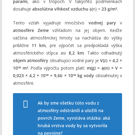
parami
, ako v trópoch. V takýchto podmienkach
dosahuje
absolútna vlhkosť vzduchu
ϕ(n) =
23 g/m³
.
Tento vzťah vyjadruje množstvo
vodnej pary
v
atmosfére Zeme
vzhľadom na jej objem. Keďže
väčšina atmosférickej hmoty sa nachádza do výšky
približne
11 km
, pre výpočet sa predpokladá výška
atmosférického stĺpca asi
8,2 km
. Takto odhadnutý
objem atmosféry
obsahujúci vodné pary je
V(z) = 4,2 ×
10¹⁸ m³
. Podľa výpočtu potom platí:
m(g) = ϕ(n) × V =
0,023 × 4,2 × 10¹⁸ = 9,66 × 10¹⁶ kg vody
obsiahnutej v
atmosfére.
Ak by sme všetku túto vodu z
atmosféry odstránili a uložili na
povrch Zeme, vyvstáva otázka: aká
hrubá vrstva vody by sa vytvorila
na pevnine?