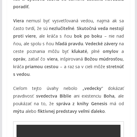
poradiť
.
Viera
nemusí byť vysvetľovaná vedou, najmä ak sa
často tvrdí, že sú
nezlučiteľné
.
Skutočná veda nestojí
proti viere
, ale kráča s ňou
bok po boku
– nie nad
ňou, ale spolu s ňou
hľadá pravdu
.
Vedecké závery
na
ceste poznania môžu byť
kľukaté
, plné
omylov
a
opráv
, zatiaľ čo
viera
, inšpirovaná
Božou múdrosťou
,
kráča
priamou cestou
– a raz sa v cieli môže
stretnúť
s vedou
.
Cieľom tejto úvahy nebolo „
vedecky
“ dokázať
pravdivosť
svedectva Biblie
ani existenciu
Boha
, ale
poukázať na to, že
správa z knihy Genesis
má od
mýtu
alebo
fiktívnej predstavy
veľmi ďaleko
.