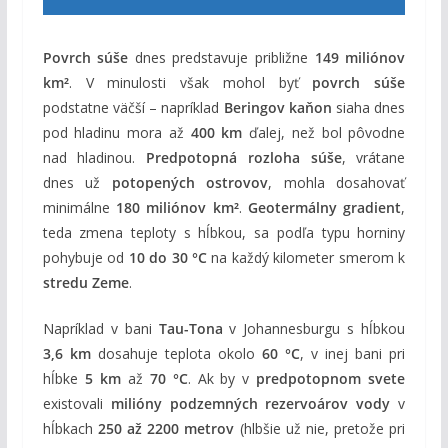
Povrch súše
dnes predstavuje približne
149 miliónov
km²
. V minulosti však mohol byť
povrch súše
podstatne väčší – napríklad
Beringov kaňon
siaha dnes
pod hladinu mora až
400 km
ďalej, než bol pôvodne
nad hladinou.
Predpotopná rozloha súše
, vrátane
dnes už
potopených ostrovov
, mohla dosahovať
minimálne
180 miliónov km²
.
Geotermálny gradient
,
teda zmena teploty s hĺbkou, sa podľa typu horniny
pohybuje od
10 do 30 °C
na každý kilometer smerom k
stredu Zeme
.
Napríklad v bani
Tau-Tona
v Johannesburgu s hĺbkou
3,6 km
dosahuje teplota okolo
60 °C
, v inej bani pri
hĺbke
5 km
až
70 °C
. Ak by v
predpotopnom svete
existovali
milióny podzemných rezervoárov vody
v
hĺbkach
250 až 2200 metrov
(hlbšie už nie, pretože pri