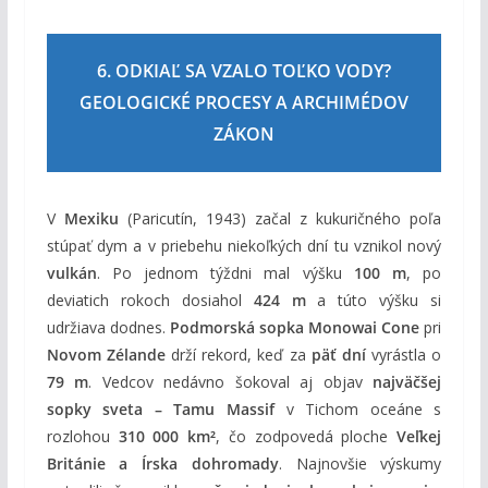
6. ODKIAĽ SA VZALO TOĽKO VODY?
GEOLOGICKÉ PROCESY A ARCHIMÉDOV
ZÁKON
V
Mexiku
(Paricutín, 1943) začal z kukuričného poľa
stúpať dym a v priebehu niekoľkých dní tu vznikol nový
vulkán
. Po jednom týždni mal výšku
100 m
, po
deviatich rokoch dosiahol
424 m
a túto výšku si
udržiava dodnes.
Podmorská sopka Monowai Cone
pri
Novom Zélande
drží rekord, keď za
päť dní
vyrástla o
79 m
. Vedcov nedávno šokoval aj objav
najväčšej
sopky sveta – Tamu Massif
v Tichom oceáne s
rozlohou
310 000 km²
, čo zodpovedá ploche
Veľkej
Británie a Írska dohromady
. Najnovšie výskumy