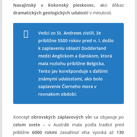
Navajinský
a
Kokonský pieskovec
, ako dôkaz
dramatických geologických udalostí
v minulosti.
Vedci zo St. Andrews zistili, že
približne 5500 rokov pred n. l. došlo
k zaplaveniu oblasti Dodderland
medzi Anglickom a Dánskom, ktorá
mala rozlohu približne Belgicka.
Tento jav korešponduje s ďalšími
známymi udalosťami, ako bolo
zaplavenie Čierneho mora v
rovnakom období.
Koncept
obrovských záplavových vĺn
sa objavuje po
celom svete
– v Austrálii mala podľa tradícií pred
približne
6000 rokmi
zasiahnuť vlna vysoká až
130