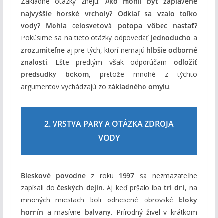
Základné otázky znejú:
Ako mohli byť zaplavené
najvyššie horské vrcholy?
Odkiaľ sa vzalo toľko
vody?
Mohla celosvetová potopa vôbec nastať?
Pokúsime sa na tieto otázky odpovedať
jednoducho
a
zrozumiteľne
aj pre tých, ktorí nemajú
hlbšie odborné
znalosti
. Ešte predtým však odporúčam
odložiť
predsudky bokom
, pretože mnohé z týchto
argumentov vychádzajú zo
základného omylu
.
2. VRSTVA PARY A OTÁZKA ZDROJA
VODY
Bleskové povodne
z roku
1997
sa nezmazateľne
zapísali do
českých dejín
. Aj keď pršalo iba
tri dni
, na
mnohých miestach boli odnesené obrovské
bloky
hornín
a masívne
balvany
. Prírodný živel v krátkom