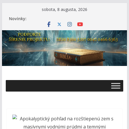
Skip
sobota, 8 augusta, 2026
to
Novinky:
content
Ž
i
v
o
t
s
B