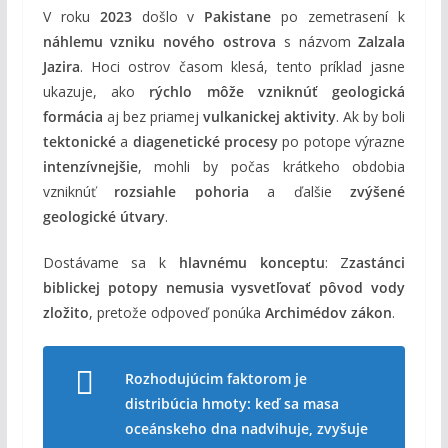
V roku
2023
došlo v
Pakistane
po zemetrasení k
náhlemu vzniku nového ostrova
s názvom
Zalzala
Jazira
. Hoci ostrov časom klesá, tento príklad jasne
ukazuje, ako
rýchlo môže vzniknúť geologická
formácia
aj bez priamej
vulkanickej aktivity
. Ak by boli
tektonické
a
diagenetické procesy
po potope výrazne
intenzívnejšie
, mohli by počas krátkeho obdobia
vzniknúť
rozsiahle pohoria
a ďalšie
zvýšené
geologické útvary
.
Dostávame sa k
hlavnému konceptu
: Z
zastánci
biblickej potopy nemusia vysvetľovať pôvod vody
zložito
, pretože odpoveď ponúka
Archimédov zákon
.
Rozhodujúcim faktorom je
distribúcia hmoty: keď sa masa
oceánskeho dna nadvihuje, zvyšuje