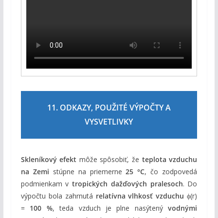
11. ODKAZY, POUŽITÉ VÝPOČTY A
VYSVETLIVKY
Skleníkový efekt
môže spôsobiť, že
teplota vzduchu
na Zemi
stúpne na priemerne
25 °C
, čo zodpovedá
podmienkam v
tropických dažďových pralesoch
. Do
výpočtu bola zahrnutá
relatívna vlhkosť vzduchu
ϕ(r)
=
100 %
, teda vzduch je plne nasýtený
vodnými