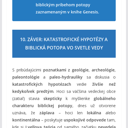
biblickým príbehom potopy
zaznamenaným v knihe Genesis.
10. ZÁVER: KATASTROFICKÉ HYPOTÉZY A
BIBLICKÁ POTOPA VO SVETLE VEDY
S pribúdajúcimi
poznatkami z geológie
,
archeológie
,
paleontológie
a
paleo-hydrauliky
sa diskusia o
katastrofických hypotézach
vedie
živšie než
kedykoľvek predtým
. Hoci sa väčšina vedeckej obce
(zatiaľ) stavia
skepticky
k myšlienke
globálneho
charakteru biblickej potopy
, dnes už otvorene
uznáva, že
záplava
– hoci len
lokálna
alebo
kontinentálna
– poskytuje
uspokojivé odpovede
tam,
kde si
Lyellova teória
od samého začiatku
nevedela