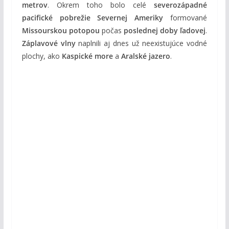
metrov
. Okrem toho bolo celé
severozápadné
pacifické pobrežie Severnej Ameriky
formované
Missourskou potopou
počas
poslednej doby ľadovej
.
Záplavové vlny
naplnili aj dnes už neexistujúce vodné
plochy, ako
Kaspické more
a
Aralské jazero
.