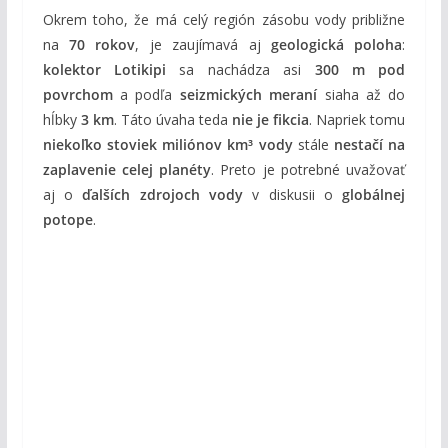
Okrem toho, že má celý región zásobu vody približne
na
70 rokov
, je zaujímavá aj
geologická poloha
:
kolektor Lotikipi
sa nachádza asi
300 m pod
povrchom
a podľa
seizmických meraní
siaha až do
hĺbky
3 km
. Táto úvaha teda
nie je fikcia
. Napriek tomu
niekoľko stoviek miliónov km³ vody
stále
nestačí na
zaplavenie celej planéty
. Preto je potrebné uvažovať
aj o
ďalších zdrojoch vody
v diskusii o
globálnej
potope
.