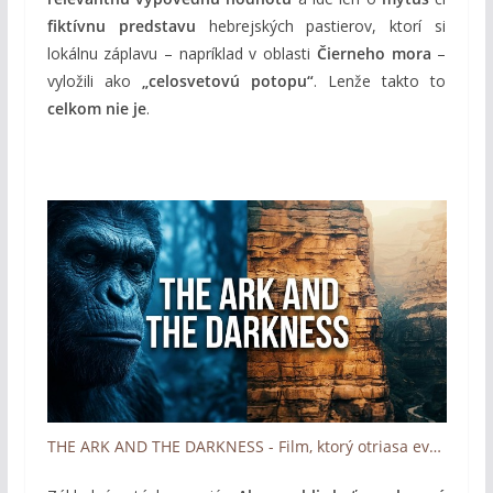
fiktívnu predstavu
hebrejských pastierov, ktorí si
lokálnu záplavu – napríklad v oblasti
Čierneho mora
–
vyložili ako
„celosvetovú potopu“
. Lenže takto to
celkom nie je
.
THE ARK AND THE DARKNESS - Film, ktorý otriasa evolúciou (dokument)