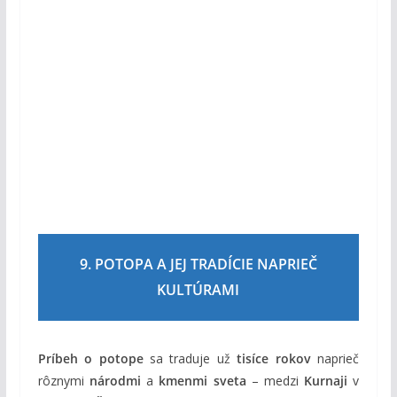
9. POTOPA A JEJ TRADÍCIE NAPRIEČ
KULTÚRAMI
Príbeh o potope
sa traduje už
tisíce rokov
naprieč
rôznymi
národmi
a
kmenmi sveta
– medzi
Kurnaji
v