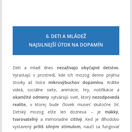
6. DETI A MLÁDEŽ
NAJSILNEJŠÍ ÚTOK NA DOPAMÍN
Deti a mladí dnes
nezažívajú obyčajné detstvo
.
Vyrastajú v prostredí, kde ich mozog denne prijíma
stovky až tisíce
mikrovýbuchov dopamínu
. Krátke
videá, sociálne siete, animácie, hry, notifikácie a
okamžité odmeny
vytvárajú svet, ktorý
nezodpovedá
realite
, v ktorej bude človek musieť skutočne žiť.
Detský mozog ešte len dozrieva – je
mäkký
,
tvarovateľný
a mimoriadne
citlivý
. Keď je dlhodobo
vystavený
príliš silným stimulom
, naučí sa fungovať