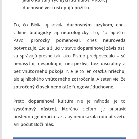
duchovné veci ustupujú pôžitku
.
To, čo Biblia opisovala
duchovným jazykom
, dnes
vidíme
biologicky
aj
neurologicky
. To, čo apoštol
Pavol
prorocky pomenoval
, dnes
neuroveda
potvrdzuje
. Ľudia žijúci v stave
dopamínovej závislosti
sa správajú presne tak, ako Písmo predpovedalo – sú
nenásytní
,
nespokojní
,
netrpezliví
,
bez disciplíny
a
bez vnútorného pokoja
. Nie je to len otázka
hriechu
,
ale aj hlbokého
vnútorného zotročenia
. A satan vie, že
zotročený človek
nedokáže fungovať duchovne
.
Preto
dopamínová kultúra
nie je náhoda. Je to
systémový nástroj
, ktorého cieľom je pripraviť
poslednú generáciu
tak, aby
nedokázala odolať svetu
ani
počuť Boží hlas
.