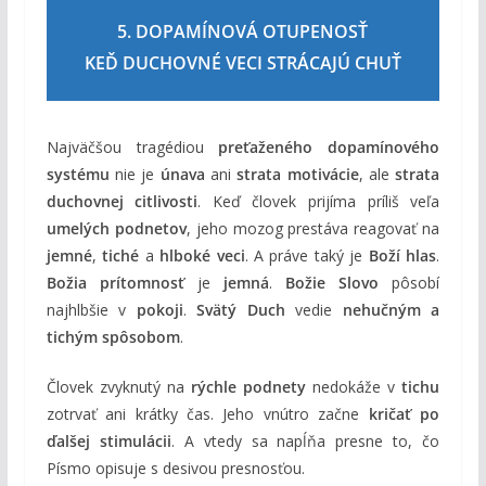
5. DOPAMÍNOVÁ OTUPENOSŤ
KEĎ DUCHOVNÉ VECI STRÁCAJÚ CHUŤ
Najväčšou tragédiou
preťaženého dopamínového
systému
nie je
únava
ani
strata motivácie
, ale
strata
duchovnej citlivosti
. Keď človek prijíma príliš veľa
umelých podnetov
, jeho mozog prestáva reagovať na
jemné
,
tiché
a
hlboké veci
. A práve taký je
Boží hlas
.
Božia prítomnosť
je
jemná
.
Božie Slovo
pôsobí
najhlbšie v
pokoji
.
Svätý Duch
vedie
nehučným a
tichým spôsobom
.
Človek zvyknutý na
rýchle podnety
nedokáže v
tichu
zotrvať ani krátky čas. Jeho vnútro začne
kričať po
ďalšej stimulácii
. A vtedy sa napĺňa presne to, čo
Písmo opisuje s desivou presnosťou.