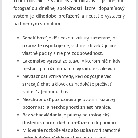
Tento opis nie je vzdialený ani obrazný – je
presnou
fotografiou dnešnej spoločnosti
, ktorej
dopamínový
systém
je
dlhodobo preťažený
a neustále vystavený
nadmerným stimulom
.
Sebalúbosť
je dôsledkom kultúry zameranej na
okamžité uspokojenie
, v ktorej človek žije pre
vlastné pocity
a nie pre
zodpovednosť
.
Lakomstvo
vyrastá zo stavu, v ktorom
nič nikdy
nestačí
, pretože
dopamín vyžaduje stále viac
.
Nevďačnosť
vzniká vtedy, keď
obyčajné veci
strácajú chuť
a človek už nedokáže prežívať
radosť z jednoduchosti
.
Neschopnosť poslušnosti
je ovocím
rozbitej
pozornosti
a
neschopnosti zniesť hranice
.
Bez sebaovládania
je priamy
neurologický
dôsledok
chronického preťaženia dopamínu
.
Milovanie rozkoše viac ako Boha
tvorí samotné
jadro kultúry rýchlych stimulov
, v ktorej