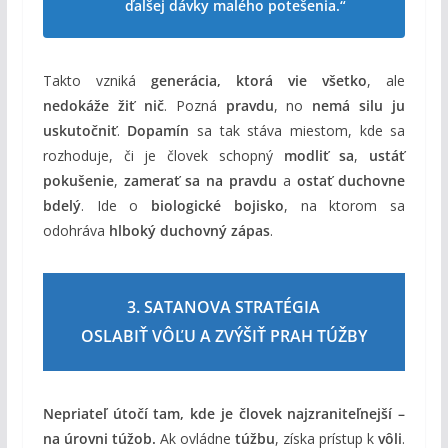
ďalšej dávky malého potešenia.“
Takto vzniká
generácia, ktorá vie všetko
, ale
nedokáže žiť nič
. Pozná
pravdu
, no
nemá silu ju
uskutočniť
.
Dopamín
sa tak stáva miestom, kde sa
rozhoduje, či je človek schopný
modliť sa
,
ustáť
pokušenie
,
zamerať sa na pravdu
a
ostať duchovne
bdelý
. Ide o
biologické bojisko
, na ktorom sa
odohráva
hlboký duchovný zápas
.
3. SATANOVA STRATÉGIA
OSLABIŤ VÔĽU A ZVÝŠIŤ PRAH TÚŽBY
Nepriateľ útočí tam, kde je človek najzraniteľnejší –
na úrovni túžob.
Ak ovládne
túžbu
, získa prístup k
vôli
.