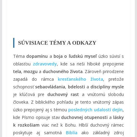
SÚVISIACE TÉMY A ODKAZY
Téma
dopamínu
a
boja o ľudskú myseľ
úzko súvisí s
oblasťou
zdravovedy
, kde sa rieši hlboké prepojenie
tela
,
mozgu
a
duchovného života
. Zároveň prirodzene
zapadá do rámca
kresťanského života
, pretože
schopnosť
sebaovládania
,
bdelosti
a
disciplíny mysle
je kľúčová pre
duchovný rast
a vnútornú slobodu
človeka. Z biblického pohľadu je tento vnútorný zápas
úzko prepojený aj s témou
posledných udalostí dejín
,
kde Písmo opisuje stav
duchovnej otupenosti
a
lásky
k rozkošiam
viac než k Bohu. Hlbší duchovný rámec
poskytuje aj samotná
Biblia
ako základný zdroj