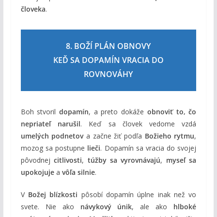
človeka
.
8. BOŽÍ PLÁN OBNOVY
KEĎ SA DOPAMÍN VRACIA DO
ROVNOVÁHY
Boh stvoril
dopamín
, a preto dokáže
obnoviť to, čo
nepriateľ narušil
. Keď sa človek vedome vzdá
umelých podnetov
a začne žiť podľa
Božieho rytmu
,
mozog sa postupne
lieči
. Dopamín sa vracia do svojej
pôvodnej
citlivosti
,
túžby sa vyrovnávajú
,
myseľ sa
upokojuje
a
vôľa silnie
.
V
Božej blízkosti
pôsobí dopamín úplne inak než vo
svete. Nie ako
návykový únik
, ale ako
hlboké