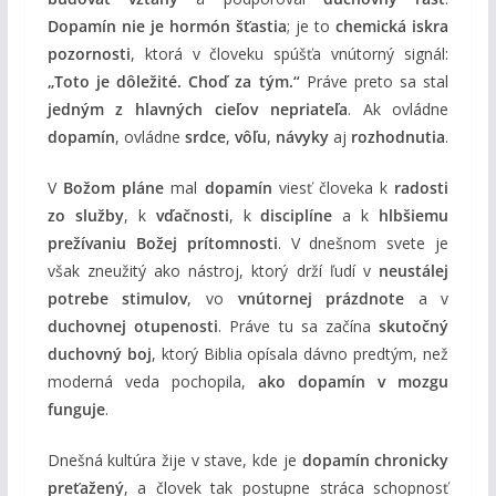
Dopamín nie je hormón šťastia
; je to
chemická iskra
pozornosti
, ktorá v človeku spúšťa vnútorný signál:
„Toto je dôležité. Choď za tým.“
Práve preto sa stal
jedným z hlavných cieľov nepriateľa
. Ak ovládne
dopamín
, ovládne
srdce
,
vôľu
,
návyky
aj
rozhodnutia
.
V
Božom pláne
mal
dopamín
viesť človeka k
radosti
zo služby
, k
vďačnosti
, k
disciplíne
a k
hlbšiemu
prežívaniu Božej prítomnosti
. V dnešnom svete je
však zneužitý ako nástroj, ktorý drží ľudí v
neustálej
potrebe stimulov
, vo
vnútornej prázdnote
a v
duchovnej otupenosti
. Práve tu sa začína
skutočný
duchovný boj
, ktorý Biblia opísala dávno predtým, než
moderná veda pochopila,
ako dopamín v mozgu
funguje
.
Dnešná kultúra žije v stave, kde je
dopamín chronicky
preťažený
, a človek tak postupne stráca schopnosť