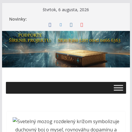
Skip
štvrtok, 6 augusta, 2026
to
Novinky:
content
Ž
i
v
o
t
s
B