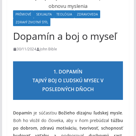
o
h
PRÉMIOVÉ
SEXUALITA
TEOLÓGIA
ZDRAVOVEDA
o
ZDRAVÝ ŽIVOTNÝ ŠTÝL
m
Dopamín a boj o myseľ
30/11/2024
John Bible
1. DOPAMÍN
TAJNÝ BOJ O ĽUDSKÚ MYSEĽ V
POSLEDNÝCH DŇOCH
Dopamín
je súčasťou
Božieho dizajnu ľudskej mysle
.
Boh ho vložil do človeka, aby v ňom prebúdzal
túžbu
po dobrom
,
zdravú motiváciu
,
tvorivosť
,
schopnosť
budovať vzťahy
a podporoval
duchovný rast
.