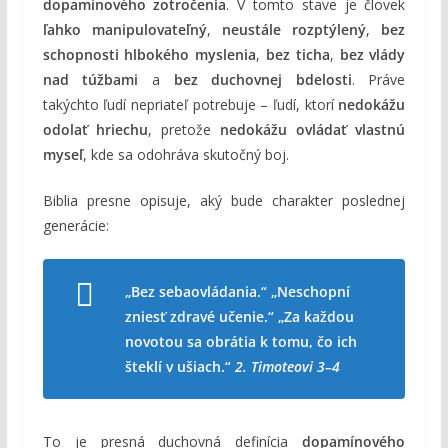
dopamínového zotročenia
. V tomto stave je človek
ľahko manipulovateľný
,
neustále rozptýlený
,
bez
schopnosti hlbokého myslenia
,
bez ticha
,
bez vlády
nad túžbami
a
bez duchovnej bdelosti
. Práve
takýchto ľudí nepriateľ potrebuje – ľudí, ktorí
nedokážu
odolať hriechu
, pretože
nedokážu ovládať vlastnú
myseľ
, kde sa odohráva skutočný boj.
Biblia presne opisuje, aký bude charakter poslednej
generácie:
„Bez sebaovládania.“ „Neschopní
zniesť zdravé učenie.“ „Za každou
novotou sa obrátia k tomu, čo ich
šteklí v ušiach.“
2. Timoteovi 3–4
To je presná duchovná definícia
dopamínového