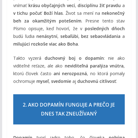
vnímať
krásu obyčajných vecí
,
disciplínu žiť pravdu
a
v tichu počuť Boží hlas
. Život sa mení na
nekonečný
beh za okamžitým potešením
. Presne tento stav
Písmo opisuje, keď hovorí, že v
posledných dňoch
budú ľudia
nenásytní
,
sebaľúbi
,
bez sebaovládania
a
milujúci rozkoše viac ako Boha
.
Takto vyzerá
duchovný boj o dopamín
: nie ako
viditeľné reťaze, ale ako
neviditeľná paralýza vnútra
,
ktorú človek často
ani nerozpozná
, no ktorá pomaly
ochromuje
myseľ
,
svedomie
aj
duchovnú citlivosť
.
2. AKO DOPAMÍN FUNGUJE A PREČO JE
DNES TAK ZNEUŽÍVANÝ
Dopamín
tvorí jadro toho, čo človeka
pohýna