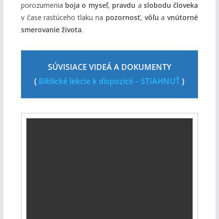
porozumenia
boja o myseľ
,
pravdu
a
slobodu človeka
v čase rastúceho tlaku na
pozornosť
,
vôľu
a
vnútorné
smerovanie života
.
SÚVISIACE VIDEÁ A DOKUMENTY
(
Biblické lekcie k dispozícii – STIAHNUŤ
)