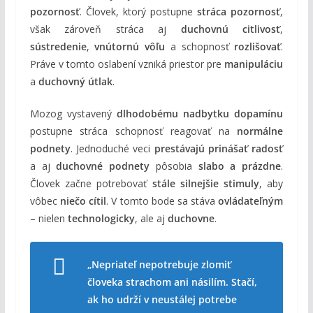
pozornosť
. Človek, ktorý postupne
stráca pozornosť
,
však zároveň stráca aj
duchovnú citlivosť
,
sústredenie
,
vnútornú vôľu
a schopnosť
rozlišovať
.
Práve v tomto oslabení vzniká priestor pre
manipuláciu
a
duchovný útlak
.
Mozog vystavený
dlhodobému nadbytku dopamínu
postupne stráca schopnosť reagovať na
normálne
podnety
. Jednoduché veci
prestávajú prinášať radosť
a aj
duchovné podnety
pôsobia
slabo a prázdne
.
Človek začne potrebovať
stále silnejšie stimuly
, aby
vôbec
niečo cítil
. V tomto bode sa stáva
ovládateľným
– nielen
technologicky
, ale aj
duchovne
.
„Nepriateľ nepotrebuje zlomiť
človeka strachom ani násilím. Stačí,
ak ho udrží v neustálej potrebe