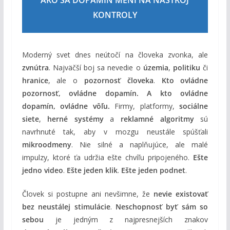
KONTROLY
Moderný svet dnes neútočí na človeka zvonka, ale
zvnútra
. Najväčší boj sa nevedie o
územia
,
politiku
či
hranice
, ale o
pozornosť človeka
.
Kto ovládne
pozornosť, ovládne dopamín. A kto ovládne
dopamín, ovládne vôľu.
Firmy, platformy,
sociálne
siete
,
herné systémy
a
reklamné algoritmy
sú
navrhnuté tak, aby v mozgu neustále spúšťali
mikroodmeny
. Nie silné a naplňujúce, ale malé
impulzy, ktoré ťa udržia ešte chvíľu pripojeného.
Ešte
jedno video
.
Ešte jeden klik
.
Ešte jeden podnet
.
Človek si postupne ani nevšimne, že
nevie existovať
bez neustálej stimulácie
.
Neschopnosť byť sám so
sebou
je jedným z najpresnejších znakov