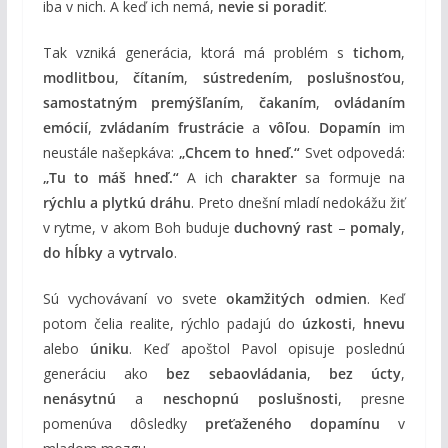
iba v nich. A keď ich nemá,
nevie si poradiť
.
Tak vzniká generácia, ktorá má problém s
tichom
,
modlitbou
,
čítaním
,
sústredením
,
poslušnosťou
,
samostatným premýšľaním
,
čakaním
,
ovládaním
emócií
,
zvládaním frustrácie
a
vôľou
.
Dopamín
im
neustále našepkáva:
„Chcem to hneď.“
Svet odpovedá:
„Tu to máš hneď.“
A ich
charakter
sa formuje na
rýchlu a plytkú dráhu
. Preto dnešní mladí nedokážu žiť
v rytme, v akom Boh buduje
duchovný rast
–
pomaly
,
do hĺbky
a
vytrvalo
.
Sú vychovávaní vo svete
okamžitých odmien
. Keď
potom čelia realite, rýchlo padajú do
úzkosti
,
hnevu
alebo
úniku
. Keď apoštol Pavol opisuje poslednú
generáciu ako
bez sebaovládania
,
bez úcty
,
nenásytnú
a
neschopnú poslušnosti
, presne
pomenúva dôsledky
preťaženého dopamínu
v