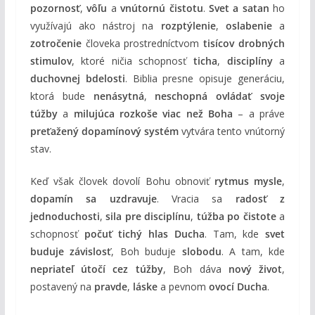
pozornosť
,
vôľu
a
vnútornú čistotu
.
Svet a satan
ho
využívajú ako nástroj na
rozptýlenie
,
oslabenie
a
zotročenie
človeka prostredníctvom
tisícov drobných
stimulov
, ktoré ničia schopnosť
ticha
,
disciplíny
a
duchovnej bdelosti
. Biblia presne opisuje generáciu,
ktorá bude
nenásytná
,
neschopná ovládať svoje
túžby
a
milujúca rozkoše viac než Boha
– a práve
preťažený dopamínový systém
vytvára tento vnútorný
stav.
Keď však človek dovolí Bohu obnoviť
rytmus mysle
,
dopamín sa uzdravuje
. Vracia sa
radosť z
jednoduchosti
,
sila pre disciplínu
,
túžba po čistote
a
schopnosť
počuť tichý hlas Ducha
. Tam, kde
svet
buduje závislosť
, Boh buduje
slobodu
. A tam, kde
nepriateľ útočí cez túžby
, Boh dáva
nový život
,
postavený na
pravde
,
láske
a pevnom
ovocí Ducha
.