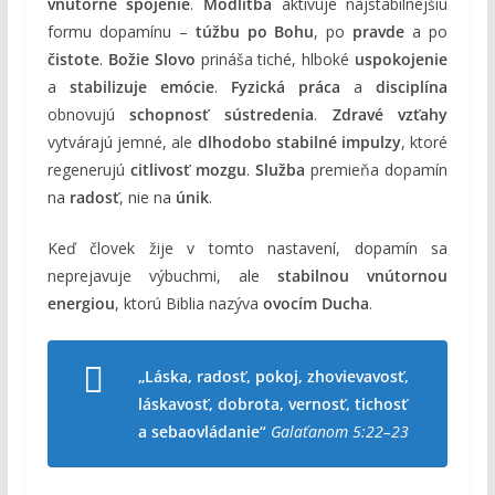
vnútorné spojenie
.
Modlitba
aktivuje najstabilnejšiu
formu dopamínu –
túžbu po Bohu
, po
pravde
a po
čistote
.
Božie Slovo
prináša tiché, hlboké
uspokojenie
a
stabilizuje emócie
.
Fyzická práca
a
disciplína
obnovujú
schopnosť sústredenia
.
Zdravé vzťahy
vytvárajú jemné, ale
dlhodobo stabilné impulzy
, ktoré
regenerujú
citlivosť mozgu
.
Služba
premieňa dopamín
na
radosť
, nie na
únik
.
Keď človek žije v tomto nastavení, dopamín sa
neprejavuje výbuchmi, ale
stabilnou vnútornou
energiou
, ktorú Biblia nazýva
ovocím Ducha
.
„Láska, radosť, pokoj, zhovievavosť,
láskavosť, dobrota, vernosť, tichosť
a sebaovládanie“
Galaťanom 5:22–23