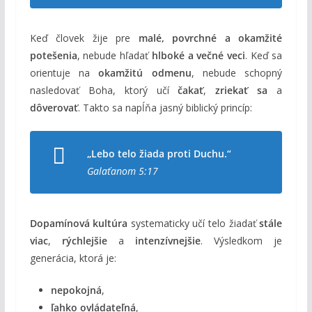
Keď človek žije pre
malé, povrchné a okamžité
potešenia
, nebude hľadať
hlboké a večné veci
. Keď sa
orientuje na
okamžitú odmenu
, nebude schopný
nasledovať Boha, ktorý učí
čakať
,
zriekať sa
a
dôverovať
. Takto sa napĺňa jasný biblický princíp:
„Lebo telo žiada proti Duchu.“
Galaťanom 5:17
Dopamínová kultúra
systematicky učí telo žiadať
stále
viac
,
rýchlejšie
a
intenzívnejšie
. Výsledkom je
generácia, ktorá je:
nepokojná
,
ľahko ovládateľná
,