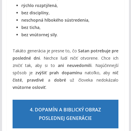
rýchlo rozptýlená
,
bez disciplíny
,
neschopná hlbokého sústredenia
,
bez ticha
,
bez vnútornej sily
.
Takáto generácia je presne to, čo
Satan potrebuje pre
posledné dni
. Nechce ľudí ničiť otvorene. Chce ich
zničiť tak, aby si to
ani neuvedomili
. Najúčinnejší
spôsob je
zvýšiť prah dopamínu
natoľko, aby
nič
čisté
,
pravdivé
a
dobré
už človeka nedokázalo
vnútorne osloviť
.
4. DOPAMÍN A BIBLICKÝ OBRAZ
POSLEDNEJ GENERÁCIE