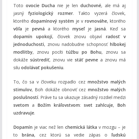
Toto
ovocie Ducha
nie je len
duchovné
, ale má aj
jasný
fyziologický rozmer
. Takto vyzerá človek,
ktorého
dopamínový systém
je v
rovnováhe
, ktorého
vôľa
je
pevná
a ktorého
myseľ
je
jasná
. Keď sa
dopamín upokojí
, človek znovu objaví
radosť v
jednoduchosti
, znovu nadobudne schopnosť
hlbokej
modlitby
, znovu pocíti
túžbu po Bohu
, znovu sa
dokáže
sústrediť
, znovu vie
stáť pevne
a znovu má
silu
odolávať pokušeniu
.
To, čo sa v človeku rozpadlo cez
množstvo malých
stimulov
, Boh dokáže obnoviť cez
množstvo malých
poslušností
. Práve tu sa ukazuje zásadný rozdiel medzi
svetom
a
Božím kráľovstvom
:
svet zahlcuje
,
Boh
uzdravuje
.
Dopamín
je viac než len
chemická látka
v mozgu – je
to
brána
, cez ktorú sa vedie zápas o
ľudskú