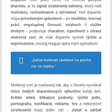
dopredu
. Je to
signál očakávanej odmeny
, ktorý riadi
motiváciu
,
rozhodovanie
a
vytrvalosť
. Keď dopamín
stúpa
prirodzeným spôsobom
– pri
modlitbe
,
tvorivej
práci
,
zmysluplnej činnosti
,
vzťahoch
či
službe
druhým
– podporuje
charakter
,
trpezlivosť
a
zdravý
vnútorný rast
. Ak však dopamín vystrelí
rýchlo a
neprirodzene
, mozog reaguje úplne iným spôsobom.
„Začne budovať závislosť na pocite,
nie na realite.“
Moderný svet je nastavený tak, aby v človeku vyvolával
tisíce malých dopamínových výbuchov
každý deň.
Krátke videá
,
blikajúce podnety
,
rýchle jedlo
,
pornografia
,
notifikácie
,
reklamy
,
hry
a nekonečné
scrollovanie
majú jeden cieľ –
získať a udržať