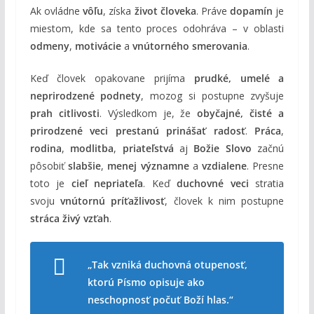
Ak ovládne
vôľu
, získa
život človeka
. Práve
dopamín
je
miestom, kde sa tento proces odohráva – v oblasti
odmeny
,
motivácie
a
vnútorného smerovania
.
Keď človek opakovane prijíma
prudké, umelé a
neprirodzené podnety
, mozog si postupne zvyšuje
prah citlivosti
. Výsledkom je, že
obyčajné, čisté a
prirodzené veci prestanú prinášať radosť
.
Práca
,
rodina
,
modlitba
,
priateľstvá
aj
Božie Slovo
začnú
pôsobiť
slabšie
,
menej významne
a
vzdialene
. Presne
toto je
cieľ nepriateľa
. Keď
duchovné veci
stratia
svoju
vnútornú príťažlivosť
, človek k nim postupne
stráca živý vzťah
.
„Tak vzniká duchovná otupenosť,
ktorú Písmo opisuje ako
neschopnosť počuť Boží hlas.“