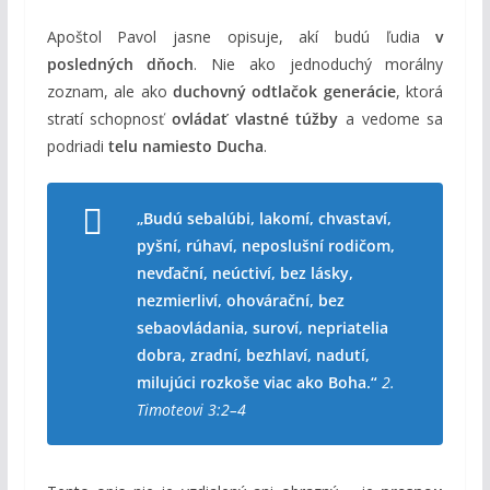
Apoštol Pavol jasne opisuje, akí budú ľudia
v
posledných dňoch
. Nie ako jednoduchý morálny
zoznam, ale ako
duchovný odtlačok generácie
, ktorá
stratí schopnosť
ovládať vlastné túžby
a vedome sa
podriadi
telu namiesto Ducha
.
„Budú sebalúbi, lakomí, chvastaví,
pyšní, rúhaví, neposlušní rodičom,
nevďační, neúctiví, bez lásky,
nezmierliví, ohovárační, bez
sebaovládania, suroví, nepriatelia
dobra, zradní, bezhlaví, nadutí,
milujúci rozkoše viac ako Boha.“
2.
Timoteovi 3:2–4