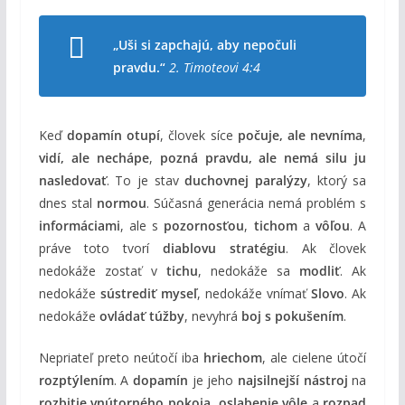
„Uši si zapchajú, aby nepočuli
pravdu.“
2. Timoteovi 4:4
Keď
dopamín otupí
, človek síce
počuje, ale nevníma
,
vidí, ale nechápe
,
pozná pravdu, ale nemá silu ju
nasledovať
. To je stav
duchovnej paralýzy
, ktorý sa
dnes stal
normou
. Súčasná generácia nemá problém s
informáciami
, ale s
pozornosťou
,
tichom
a
vôľou
. A
práve toto tvorí
diablovu stratégiu
. Ak človek
nedokáže zostať v
tichu
, nedokáže sa
modliť
. Ak
nedokáže
sústrediť myseľ
, nedokáže vnímať
Slovo
. Ak
nedokáže
ovládať túžby
, nevyhrá
boj s pokušením
.
Nepriateľ preto neútočí iba
hriechom
, ale cielene útočí
rozptýlením
. A
dopamín
je jeho
najsilnejší nástroj
na
rozbitie vnútorného pokoja
,
oslabenie vôle
a
rozpad