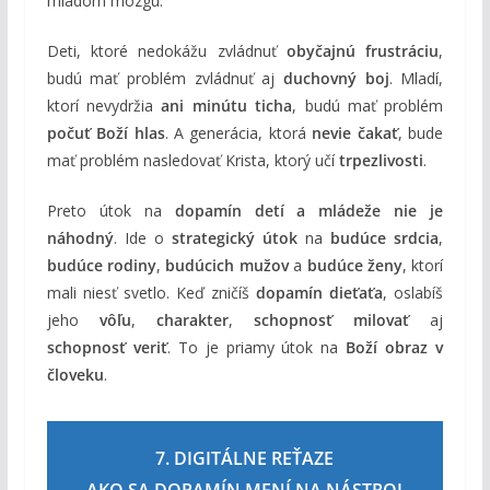
mladom mozgu.
Deti, ktoré nedokážu zvládnuť
obyčajnú frustráciu
,
budú mať problém zvládnuť aj
duchovný boj
. Mladí,
ktorí nevydržia
ani minútu ticha
, budú mať problém
počuť Boží hlas
. A generácia, ktorá
nevie čakať
, bude
mať problém nasledovať Krista, ktorý učí
trpezlivosti
.
Preto útok na
dopamín detí a mládeže
nie je
náhodný
. Ide o
strategický útok
na
budúce srdcia
,
budúce rodiny
,
budúcich mužov
a
budúce ženy
, ktorí
mali niesť svetlo. Keď zničíš
dopamín dieťaťa
, oslabíš
jeho
vôľu
,
charakter
,
schopnosť milovať
aj
schopnosť veriť
. To je priamy útok na
Boží obraz v
človeku
.
7. DIGITÁLNE REŤAZE
AKO SA DOPAMÍN MENÍ NA NÁSTROJ