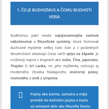
1. ČO JE BUDHIZMUS A ČOMU BUDHISTI
VERIA
Budhizmus patrí medzi
najvýznamnejšie svetové
náboženstvá
a
filozofické systémy
, ktoré formovali
duchovné myslenie veľkej časti Ázie a v posledných
desaťročiach získavajú čoraz väčší
vplyv na Západe
. Je
rozšírený najmä v krajinách ako
India
,
Čína
,
Japonsko
,
Thajsko
či
Srí Lanka
, no jeho myšlienky oslovujú aj
moderného človeka hľadajúceho
vnútorný pokoj
,
rovnováhu
a
únik z utrpenia
.
Pojmy ako karma, samsára a májá
prenikli do bežného jazyka a často
sú vnímané skôr ako filozofia života