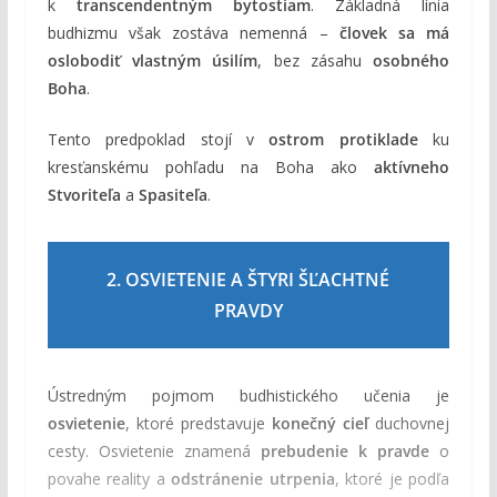
k
transcendentným bytostiam
. Základná línia
budhizmu však zostáva nemenná –
človek sa má
oslobodiť vlastným úsilím
, bez zásahu
osobného
Boha
.
Tento predpoklad stojí v
ostrom protiklade
ku
kresťanskému pohľadu na Boha ako
aktívneho
Stvoriteľa
a
Spasiteľa
.
2. OSVIETENIE A ŠTYRI ŠĽACHTNÉ
PRAVDY
Ústredným pojmom budhistického učenia je
osvietenie
, ktoré predstavuje
konečný cieľ
duchovnej
cesty. Osvietenie znamená
prebudenie k pravde
o
povahe reality a
odstránenie utrpenia
, ktoré je podľa