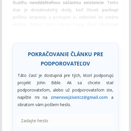
Buddhu
neoddeliteľnou súčasťou existencie
. Tento
stav je dosiahnuteľný vtedy, keď človek
pochopí
príčinu utrpenia
a postupne ju
odstráni zo svojho
vnútra
. Základ tohto učenia tvoria
Štyri šľachetné
pravdy
, ktoré Buddha predložil ako
univerzálny opis
ľudskej skúsenosti.
POKRAČOVANIE ČLÁNKU PRE
PODPOROVATEĽOV
Táto časť je dostupná pre tých, ktorí podporujú
projekt John Bible. Ak sa chcete stať
podporovateľom, alebo už podporovateľom ste,
napíšte mi na
zmensvojzivotcz@gmail.com
a
obratom vám pošlem heslo.