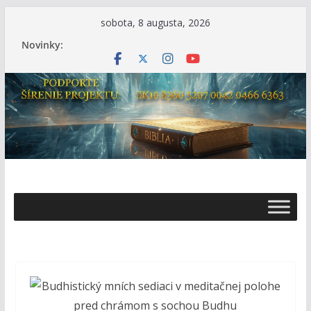
Skip
sobota, 8 augusta, 2026
to
Novinky:
content
Ž
i
v
o
t
s
B