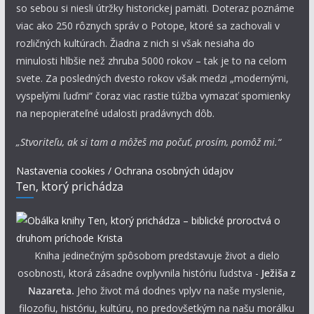
so sebou si niesli útržky historickej pamäti. Doteraz poznáme
viac ako 250 rôznych správ o Potope, ktoré sa zachovali v
rozličných kultúrach. Žiadna z nich si však nesiaha do
minulosti hlbšie než zhruba 5000 rokov – tak je to na celom
svete. Za posledných dvesto rokov však medzi „modernými,
vyspelými ľuďmi“ čoraz viac rastie túžba vymazať spomienky
na nepopierateľné udalosti pradávnych dôb.
„Stvoriteľu, ak si tam a môžeš ma počuť, prosím, pomôž mi.“
Nastavenia cookies / Ochrana osobných údajov
Ten, ktorý prichádza
Kniha jedinečným spôsobom predstavuje život a dielo
osobnosti, ktorá zásadne ovplyvnila históriu ľudstva -
Ježiša z
Nazareta.
Jeho život má dodnes vplyv na naše myslenie,
filozofiu, históriu, kultúru, no predovšetkým na našu morálku