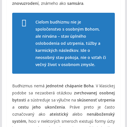
znovuzrodení
, známeho ako
samsára
.
Cieľom budhizmu nie je
spoločenstvo s osobným Bohom,
ale nirvána – stav úplného
oslobodenia od utrpenia, túžby a
karmických následkov. Ide o
neosobný stav pokoja, nie o vzťah či
večný život v osobnom zmysle.
Budhizmus nemá
jednotné chápanie Boha
. V klasickej
podobe sa nezaoberá otázkou
zvrchovanej osobnej
bytosti
a sústreďuje sa výlučne na
skúsenosť utrpenia
a
cestu jeho ukončenia
. Práve preto je často
označovaný ako
ateistický
alebo
nenáboženský
systém
, hoci v niektorých smeroch existujú formy úcty