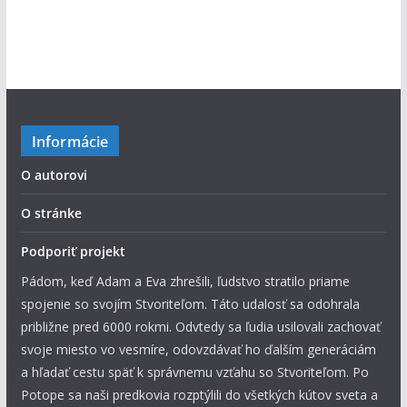
Informácie
O autorovi
O stránke
Podporiť projekt
Pádom, keď Adam a Eva zhrešili, ľudstvo stratilo priame
spojenie so svojím Stvoriteľom. Táto udalosť sa odohrala
približne pred 6000 rokmi. Odvtedy sa ľudia usilovali zachovať
svoje miesto vo vesmíre, odovzdávať ho ďalším generáciám
a hľadať cestu späť k správnemu vzťahu so Stvoriteľom. Po
Potope sa naši predkovia rozptýlili do všetkých kútov sveta a