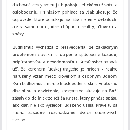
duchovné cesty smerujú k
pokoju
,
etickému životu
a
oslobodeniu
. Pri hlbšom pohľade sa však ukazuje, že
odpovede, ktoré ponúkajú, sa líšia nielen v
detailoch
,
ale v samotnom
jadre chápania reality
,
človeka
a
spásy
.
Budhizmus vychádza z presvedčenia, že
základným
problémom
človeka je
utrpenie
spôsobené
túžbou
,
pripútanosťou
a
nevedomosťou
. Kresťanstvo naopak
učí, že koreňom ľudskej tragédie je
hriech
– reálne
narušený vzťah
medzi človekom a
osobným Bohom
.
Kým budhizmus smeruje k oslobodeniu skrze
vnútornú
disciplínu
a
osvietenie
, kresťanstvo ukazuje na
Boží
zásah do dejín
skrze
Ježiša Krista
, ktorý prináša
spásu
ako dar
, nie ako výsledok
ľudského úsilia
. Práve tu sa
začína
zásadné rozchádzanie
dvoch duchovných
svetov.