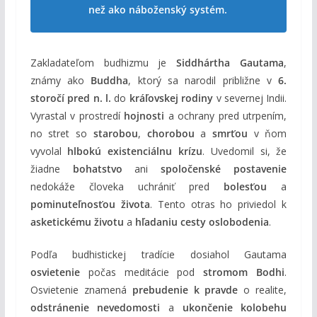
než ako náboženský systém.
Zakladateľom budhizmu je
Siddhártha Gautama
,
známy ako
Buddha
, ktorý sa narodil približne v
6.
storočí pred n. l.
do
kráľovskej rodiny
v severnej Indii.
Vyrastal v prostredí
hojnosti
a ochrany pred utrpením,
no stret so
starobou
,
chorobou
a
smrťou
v ňom
vyvolal
hlbokú existenciálnu krízu
. Uvedomil si, že
žiadne
bohatstvo
ani
spoločenské postavenie
nedokáže človeka uchrániť pred
bolesťou
a
pominuteľnosťou života
. Tento otras ho priviedol k
asketickému životu
a
hľadaniu cesty oslobodenia
.
Podľa budhistickej tradície dosiahol Gautama
osvietenie
počas meditácie pod
stromom Bodhi
.
Osvietenie znamená
prebudenie k pravde
o realite,
odstránenie nevedomosti
a
ukončenie kolobehu