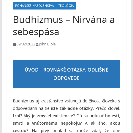
o
POHANSKÉ NÁBOŽENSTVÁ
TEOLÓGIA
h
Budhizmus – Nirvána a
o
sebespása
m
09/02/2023
John Bible
ÚVOD – ROVNAKÉ OTÁZKY, ODLIŠNÉ
ODPOVEDE
Budhizmus aj kresťanstvo vstupujú do života človeka s
odpoveďami na tie isté
základné otázky
. Prečo človek
trpí
? Aký je
zmysel existencie
? Dá sa uniknúť
bolesti
,
smrti
a
vnútornému nepokoju
? A ak áno,
akou
cestou
? Na prvý pohľad sa môže zdať, že obe