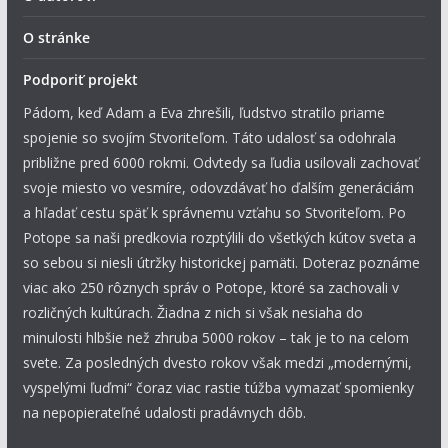
O stránke
Podporiť projekt
Pádom, keď Adam a Eva zhrešili, ľudstvo stratilo priame
spojenie so svojím Stvoriteľom. Táto udalosť sa odohrala
približne pred 6000 rokmi. Odvtedy sa ľudia usilovali zachovať
svoje miesto vo vesmíre, odovzdávať ho ďalším generáciám
a hľadať cestu späť k správnemu vzťahu so Stvoriteľom. Po
Potope sa naši predkovia rozptýlili do všetkých kútov sveta a
so sebou si niesli útržky historickej pamäti. Doteraz poznáme
viac ako 250 rôznych správ o Potope, ktoré sa zachovali v
rozličných kultúrach. Žiadna z nich si však nesiaha do
minulosti hlbšie než zhruba 5000 rokov – tak je to na celom
svete. Za posledných dvesto rokov však medzi „modernými,
vyspelými ľuďmi“ čoraz viac rastie túžba vymazať spomienky
na nepopierateľné udalosti pradávnych dôb.