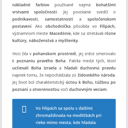
nákladné farbivo
používané najmä
bohatšími
vrstvami spoločnosti
. Jej povolanie svedčí o
podnikavosti
,
samostatnosti
a
spoločenskom
postavení
. Ako
obchodníčka
pôsobila vo
Filipách
,
významnom meste
Macedónie
, kde sa stretávali
rôzne
kultúry
,
náboženstvá
a
myšlienky
.
Hoci žila v
pohanskom prostredí
, jej srdce smerovalo
k
poznaniu pravého Boha
. Patrila medzi tých, ktorí
uctievali Boha Izraela
a
hľadali duchovnú pravdu
napriek tomu, že nepochádzala zo
židovského národa
.
Jej život bol charakteristický
úctou k Bohu
,
túžbou po
poznaní
a
otvorenosťou
voči
duchovným veciam
.
Vo Filipách sa spolu s ďalšími
zhromažďovala na modlitbách pri
rieke mimo mesta, kde hľadala