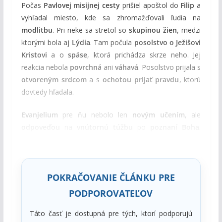
Počas
Pavlovej misijnej cesty
prišiel apoštol do
Filip
a
vyhľadal miesto, kde sa zhromažďovali ľudia na
modlitbu
. Pri rieke sa stretol so
skupinou žien
, medzi
ktorými bola aj
Lýdia
. Tam počula
posolstvo o Ježišovi
Kristovi
a o
spáse
, ktorá prichádza skrze neho. Jej
reakcia nebola
povrchná
ani
váhavá
. Posolstvo prijala s
otvoreným srdcom
a s
ochotou prijať pravdu
, ktorú
dovtedy hľadala.
Evanjelium
pre ňu nebolo len
novým učením
, ale
odpoveďou
na
vnútornú túžbu
po
poznaní Boha
.
Viera
, ktorá sa v nej zrodila, viedla k
okamžitému
rozhodnutiu
nasledovať
Krista
.
POKRAČOVANIE ČLÁNKU PRE
PODPOROVATEĽOV
Táto časť je dostupná pre tých, ktorí podporujú