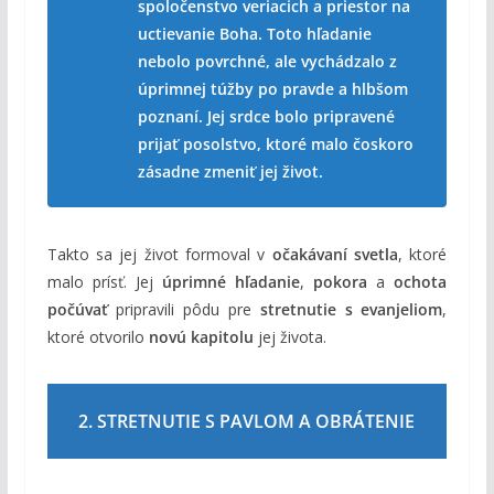
spoločenstvo veriacich a priestor na
uctievanie Boha. Toto hľadanie
nebolo povrchné, ale vychádzalo z
úprimnej túžby po pravde a hlbšom
poznaní. Jej srdce bolo pripravené
prijať posolstvo, ktoré malo čoskoro
zásadne zmeniť jej život.
Takto sa jej život formoval v
očakávaní svetla
, ktoré
malo prísť. Jej
úprimné hľadanie
,
pokora
a
ochota
počúvať
pripravili pôdu pre
stretnutie s evanjeliom
,
ktoré otvorilo
novú kapitolu
jej života.
2. STRETNUTIE S PAVLOM A OBRÁTENIE