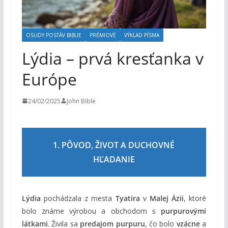
m
OSUDY POSTÁV BIBLIE
PRÉMIOVÉ
VÝKLAD PÍSMA
Lýdia – prvá kresťanka v
Európe
24/02/2025
John Bible
1. PÔVOD, ŽIVOT A DUCHOVNÉ
HĽADANIE
Lýdia
pochádzala z mesta
Tyatira
v
Malej Ázii
, ktoré
bolo známe výrobou a obchodom s
purpurovými
látkami
. Živila sa
predajom purpuru
, čo bolo
vzácne
a