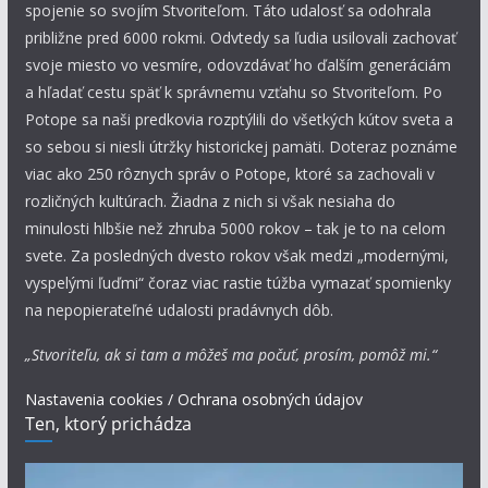
spojenie so svojím Stvoriteľom. Táto udalosť sa odohrala
približne pred 6000 rokmi. Odvtedy sa ľudia usilovali zachovať
svoje miesto vo vesmíre, odovzdávať ho ďalším generáciám
a hľadať cestu späť k správnemu vzťahu so Stvoriteľom. Po
Potope sa naši predkovia rozptýlili do všetkých kútov sveta a
so sebou si niesli útržky historickej pamäti. Doteraz poznáme
viac ako 250 rôznych správ o Potope, ktoré sa zachovali v
rozličných kultúrach. Žiadna z nich si však nesiaha do
minulosti hlbšie než zhruba 5000 rokov – tak je to na celom
svete. Za posledných dvesto rokov však medzi „modernými,
vyspelými ľuďmi“ čoraz viac rastie túžba vymazať spomienky
na nepopierateľné udalosti pradávnych dôb.
„Stvoriteľu, ak si tam a môžeš ma počuť, prosím, pomôž mi.“
Nastavenia cookies / Ochrana osobných údajov
Ten, ktorý prichádza