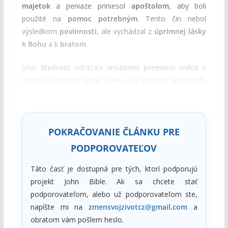
majetok
a peniaze priniesol
apoštolom
, aby boli
použité na
pomoc potrebným
. Tento čin nebol
výsledkom
povinnosti
, ale vychádzal z
úprimnej lásky
k Bohu
a k
bratom
.
Jeho
štedrosť
odrážala
vnútornú premenu srdca
a
ochotu postaviť Božie dielo
nad
osobný prospech
.
Barnabáš tým prejavil, že jeho
dôvera
nebola v
majetku
ani v
spoločenskom postavení
, ale v
Bohu
.
POKRAČOVANIE ČLÁNKU PRE
PODPOROVATEĽOV
Táto časť je dostupná pre tých, ktorí podporujú
projekt John Bible. Ak sa chcete stať
podporovateľom, alebo už podporovateľom ste,
napíšte mi na
zmensvojzivotcz@gmail.com
a
obratom vám pošlem heslo.