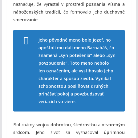
naznačuje, že vyrastal v prostredí
poznania Písma
a
náboženských tradícií
, čo formovalo jeho
duchovné
smerovanie
.
Jeho pôvodné meno bolo Jozef, no
apoštoli mu dali meno Barnabáš, čo
znamená „syn potešenia“ alebo „syn
povzbudenia“. Toto meno nebolo
len označením, ale vystihovalo jeho
charakter a spôsob života. Vynikal
schopnosťou posilňovať druhých,
prinášať pokoj a povzbudzovať
veriacich vo viere.
Bol známy svojou
dobrotou
,
štedrosťou
a
otvoreným
srdcom
. Jeho život sa vyznačoval
úprimnou