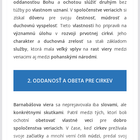
oddanosťou Bohu
a
ochotou slúžiť druhým
bez
túžby po
vlastnom uznaní
. V
spoločenstve veriacich
si
získal
dôveru
pre svoju
čestnosť
,
múdrosť
a
duchovnú vyspelosť
. Tieto
vlastnosti
ho pripravili na
významnú úlohu
v
rozvoji prvotnej cirkvi
. Jeho
charakter
a
duchovná zrelosť
sa stali základom
služby
, ktorá mala
veľký vplyv
na
rast viery
medzi
veriacimi aj medzi
pohanskými národmi
.
2. ODDANOSŤ A OBETA PRE CIRKEV
Barnabášova viera
sa neprejavovala iba
slovami
, ale
konkrétnymi skutkami
. Patril medzi tých, ktorí boli
ochotní
obetovať vlastné veci
pre
dobro
spoločenstva veriacich
. V čase, keď
cirkev
prežívala
svoje
začiatky
a mnohí verní čelili
núdzi
, predal svoj