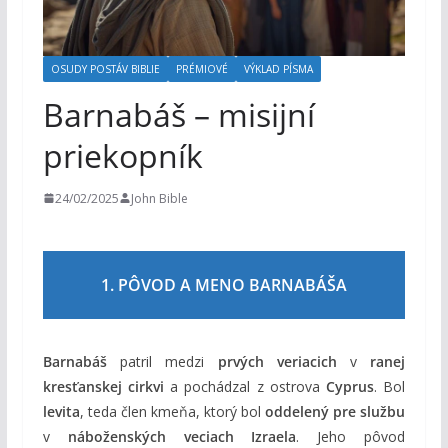
m
OSUDY POSTÁV BIBLIE
PRÉMIOVÉ
VÝKLAD PÍSMA
Barnabáš – misijní
priekopník
24/02/2025
John Bible
1. PÔVOD A MENO BARNABÁŠA
Barnabáš
patril medzi
prvých veriacich
v
ranej
kresťanskej cirkvi
a pochádzal z ostrova
Cyprus
. Bol
levita
, teda člen kmeňa, ktorý bol
oddelený pre službu
v
náboženských veciach Izraela
. Jeho pôvod