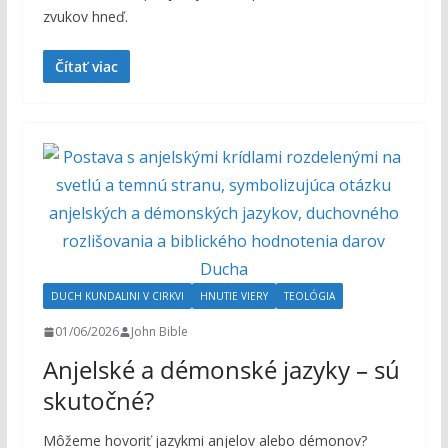
zvukov hneď.
Čítať viac
DUCH KUNDALINI V CIRKVI
HNUTIE VIERY
TEOLÓGIA
01/06/2026
John Bible
Anjelské a démonské jazyky – sú
skutočné?
Môžeme hovoriť jazykmi anjelov alebo démonov?