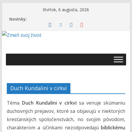
Skip
štvrtok, 6 augusta, 2026
to
Novinky:
content
Ž
i
v
o
t
Duch Kundalini v cirkvi
s
B
Téma
Duch Kundalini v cirkvi
sa venuje skúmaniu
o
duchovných prejavov, ktoré sa objavujú v niektorých
h
kresťanských spoločenstvách, no svojím pôvodom,
o
charakterom a účinkami nezodpovedajú
biblickému