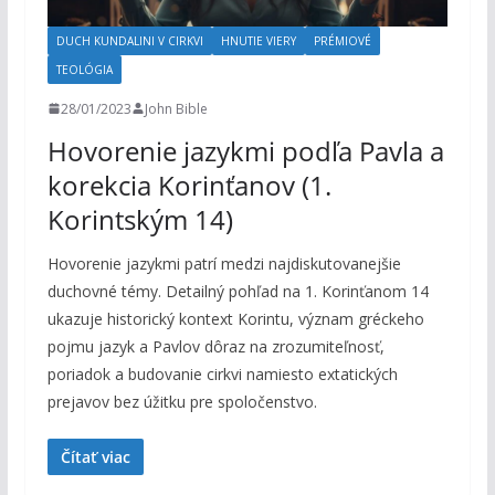
DUCH KUNDALINI V CIRKVI
HNUTIE VIERY
PRÉMIOVÉ
TEOLÓGIA
28/01/2023
John Bible
Hovorenie jazykmi podľa Pavla a
korekcia Korinťanov (1.
Korintským 14)
Hovorenie jazykmi patrí medzi najdiskutovanejšie
duchovné témy. Detailný pohľad na 1. Korinťanom 14
ukazuje historický kontext Korintu, význam gréckeho
pojmu jazyk a Pavlov dôraz na zrozumiteľnosť,
poriadok a budovanie cirkvi namiesto extatických
prejavov bez úžitku pre spoločenstvo.
Čítať viac