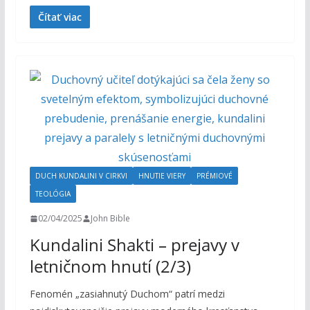
Čítať viac
DUCH KUNDALINI V CIRKVI
HNUTIE VIERY
PRÉMIOVÉ
TEOLÓGIA
02/04/2025
John Bible
Kundalini Shakti – prejavy v
letničnom hnutí (2/3)
Fenomén „zasiahnutý Duchom“ patrí medzi