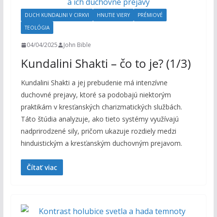
DUCH KUNDALINI V CIRKVI
HNUTIE VIERY
PRÉMIOVÉ
TEOLÓGIA
04/04/2025
John Bible
Kundalini Shakti – čo to je? (1/3)
Kundalini Shakti a jej prebudenie má intenzívne
duchovné prejavy, ktoré sa podobajú niektorým
praktikám v kresťanských charizmatických službách.
Táto štúdia analyzuje, ako tieto systémy využívajú
nadprirodzené sily, pričom ukazuje rozdiely medzi
hinduistickým a kresťanským duchovným prejavom.
Čítať viac