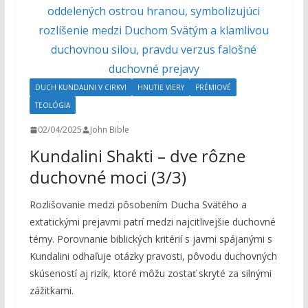
DUCH KUNDALINI V CIRKVI
HNUTIE VIERY
PRÉMIOVÉ
TEOLÓGIA
02/04/2025
John Bible
Kundalini Shakti – dve rôzne
duchovné moci (3/3)
Rozlišovanie medzi pôsobením Ducha Svätého a
extatickými prejavmi patrí medzi najcitlivejšie duchovné
témy. Porovnanie biblických kritérií s javmi spájanými s
Kundalini odhaľuje otázky pravosti, pôvodu duchovných
skúseností aj rizík, ktoré môžu zostať skryté za silnými
zážitkami.