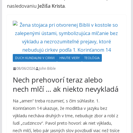
nasledovaniu
Ježiša Krista
.
DUCH KUNDALINI V CIRKVI
HNUTIE VIERY
TEOLÓGIA
08/06/2026
John Bible
Nech prehovorí teraz alebo
nech mlčí … ak niekto nevykladá
Na „amen“ treba rozumieť, s čím súhlasíte. 1.
Korinťanom 14 ukazuje, že modlitba v jazyku bez
výkladu necháva druhých v tme, nebuduje zbor a robí z
ľudí „cudzincov“. Pavol preto hovorí: ak niet výkladu,
nech mlčí, lebo pár jasných slov povzbudí viac než tisíce