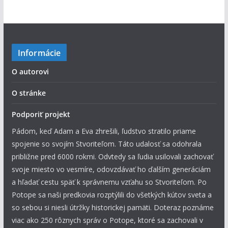
Informácie
O autorovi
O stránke
Podporiť projekt
Pádom, keď Adam a Eva zhrešili, ľudstvo stratilo priame
spojenie so svojím Stvoriteľom. Táto udalosť sa odohrala
približne pred 6000 rokmi. Odvtedy sa ľudia usilovali zachovať
svoje miesto vo vesmíre, odovzdávať ho ďalším generáciám
a hľadať cestu späť k správnemu vzťahu so Stvoriteľom. Po
Potope sa naši predkovia rozptýlili do všetkých kútov sveta a
so sebou si niesli útržky historickej pamäti. Doteraz poznáme
viac ako 250 rôznych správ o Potope, ktoré sa zachovali v