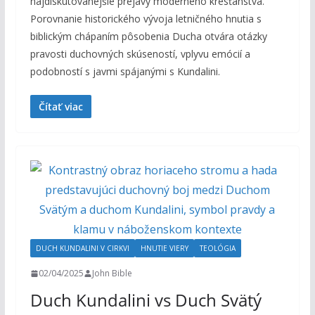
najdiskutovanejšie prejavy moderného kresťanstva.
Porovnanie historického vývoja letničného hnutia s
biblickým chápaním pôsobenia Ducha otvára otázky
pravosti duchovných skúseností, vplyvu emócií a
podobností s javmi spájanými s Kundalini.
Čítať viac
DUCH KUNDALINI V CIRKVI
HNUTIE VIERY
TEOLÓGIA
02/04/2025
John Bible
Duch Kundalini vs Duch Svätý