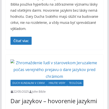
Biblia používa hyperbolu na zdôraznenie významu lásky
nad všetkými darmi. Hovorenie jazykmi bez lásky nemá
hodnotu. Dary Ducha Svätého majú slúžiť na budovanie
cirkvi, nie na rozdelenie, a vždy musia byť sprevádzané
výkladom.
Čítať viac
DUCH KUNDALINI V CIRKVI
HNUTIE VIERY
TEOLÓGIA
22/05/2025
John Bible
Dar jazykov – hovorenie jazykmi