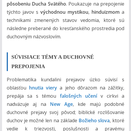
m
pôsobeniu Ducha Svätého
. Poukazuje na prepojenie
týchto javov s
východnou mystikou
,
hinduizmom
a
technikami zmenených stavov vedomia, ktoré sú
následne preberané do kresťanského prostredia pod
duchovným názvoslovím.
SÚVISIACE TÉMY A DUCHOVNÉ
PREPOJENIA
Problematika kundalini prejavov úzko súvisí s
oblasťou
hnutia viery
a jeho dôrazom na zážitky,
prepája sa s témou
falošných učení
v cirkvi a
nadväzuje aj na
New Age
, kde majú podobné
duchovné prejavy svoj pôvod; biblické rozlišovanie
duchov je možné len na základe
Božieho slova
, ktoré
vedie k triezvosti, poslušnosti a pravému