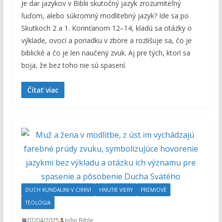
Je dar jazykov v Biblii skutočný jazyk zrozumiteľný
ľuďom, alebo súkromný modlitebný jazyk? Ide sa po
Skutkoch 2 a 1. Korinťanom 12–14, kladú sa otázky o
výklade, ovocí a poriadku v zbore a rozlišuje sa, čo je
biblické a čo je len naučený zvuk. Aj pre tých, ktorí sa
boja, že bez toho nie sú spasení.
Čítať viac
DUCH KUNDALINI V CIRKVI
HNUTIE VIERY
PRÉMIOVÉ
TEOLÓGIA
07/04/2025
John Bible