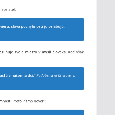
nepriateľ.
 vieru; slová pochybností ju oslabujú.
osilňuje svoje miesto v mysli človeka
. Keď však
astú v našom srdci.“
Podobenstvá Kristove, s.
omnosť
. Preto Písmo hovorí: