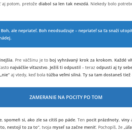
ť aj potom, pretože
diabol sa len tak nevzdá
. Niekedy bolo potre
í Boh, ale nepriateľ. Boh neodsudzuje – nepriateľ sa ťa snaží uto
nádej.
lnejšia
. Pre väčšinu je to
boj vyhrávaný krok za krokom
.
Každé ví
často
najväčšie víťazstvo
.
Ježiš ti odpustil
– teraz
odpusti aj ty seb
„nie“
aj vtedy, keď bola
túžba veľmi silná
.
Ty sa tam dostaneš tiež
ZAMERANIE NA POCITY PO TOM
e
,
spomeň si, ako zle sa cítiš po páde
. Ten
pocit prázdnoty
,
viny
to, nestojí to za to“
, tvoja
myseľ sa začne meniť
. Pochopíš, že
„úľa