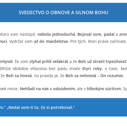
SVEDECTVO O OBNOVE A SILNOM BOHU
 ktorú som nastúpil,
nebola jednoduchá
.
Bojoval som
,
padal
a
zno
moci
. Vydržal som
až do manželstva
. Pre tých, ktorí práve začínate,
zmysel
, že som
zlyhal príliš veľakrát
a že
Boh už stratil trpezlivosť
dlhšie obdobie víťazstva bez pádu trvalo
štyri roky
, v čase, k
, že
Boh sa hnevá
, no pravda je, že
Boh sa nehnevá – On rozumie
.
ovek nesie.
Nehľadí na nás s odsúdením
, ale s
hlbokým súcitom
. S
.“ „Nedal som ti to, čo si potreboval.“