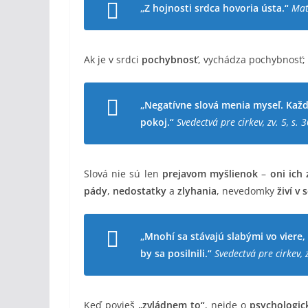
„Z hojnosti srdca hovoria ústa.“
Mat
Ak je v srdci
pochybnosť
, vychádza pochybnosť;
„Negatívne slová menia myseľ. Každé
pokoj.“
Svedectvá pre cirkev, zv. 5, s. 
Slová nie sú len
prejavom myšlienok
–
oni ich
pády
,
nedostatky
a
zlyhania
, nevedomky
živí v
„Mnohí sa stávajú slabými vo viere,
by sa posilnili.“
Svedectvá pre cirkev, z
Keď povieš
„zvládnem to“
, nejde o
psychologic