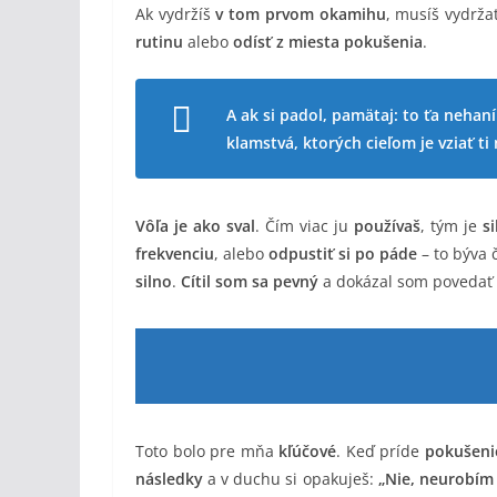
Ak vydržíš
v tom prvom okamihu
, musíš vydrža
rutinu
alebo
odísť z miesta pokušenia
.
A ak si padol, pamätaj: to ťa nehan
klamstvá, ktorých cieľom je vziať ti 
Vôľa je ako sval
. Čím viac ju
používaš
, tým je
si
frekvenciu
, alebo
odpustiť si po páde
– to býva 
silno
.
Cítil som sa pevný
a dokázal som povedať
Toto bolo pre mňa
kľúčové
. Keď príde
pokušeni
následky
a v duchu si opakuješ:
„Nie, neurobím 