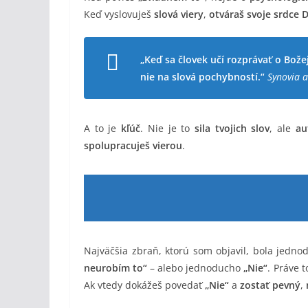
Keď vyslovuješ
slová viery
,
otváraš svoje srdce
„Keď sa človek učí rozprávať o Bože
nie na slová pochybností.“
Synovia a
A to je
kľúč
. Nie je to
sila tvojich slov
, ale
au
spolupracuješ vierou
.
Najväčšia zbraň, ktorú som objavil, bola jedn
neurobím to“
– alebo jednoducho
„Nie“
. Práve 
Ak vtedy dokážeš povedať
„Nie“
a
zostať pevný
,