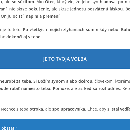
ou
, ale
so súcitom
. Ako
Otec
, ktorý vie, že Jeho syn
hladoval po n
vaní
, nie skrze
pokušenie
, ale skrze
jednotu posvätenú láskou
.
Bo
, On ju
očistí
,
naplní
a
premení
.
 je to toto:
Po všetkých mojich zlyhaniach som nikdy nebol Bohu
, ho
dokončí aj v tebe
.
JE TO TVOJA VOĽBA
neurobí za teba
. Si
Božím synom alebo dcérou
, človekom, ktorém
bude robiť namiesto teba
.
Pomôže
, ale
až keď sa rozhodneš
. Ke
. Nechce z teba
otroka
, ale
spolupracovníka
. Chce, aby si
stál ved
 obstáť.“