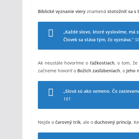
Biblické vyznanie viery
znamená
stotožniť sa s
„Každé slovo, ktoré vyslovíme, má sv
Človek sa stáva tým, čo vyznáva.“
Sl
Ak neustále hovoríme o
ťažkostiach
, o tom, že
začneme hovoriť o
Božích zasľúbeniach
, o
Jeho 
„Slová sú ako semeno. Čo zasievame,
101
Nejde o
čarovný trik
, ale o
duchovný princíp
. K