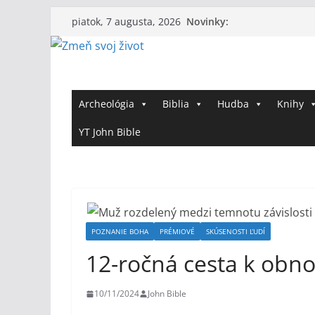
Skip
Novinky:
piatok, 7 augusta, 2026
to
content
Archeológia
Biblia
Hudba
Knihy
YT John Bible
POZNANIE BOHA
PRÉMIOVÉ
SKÚSENOSTI ĽUDÍ
12-ročná cesta k obno
10/11/2024
John Bible