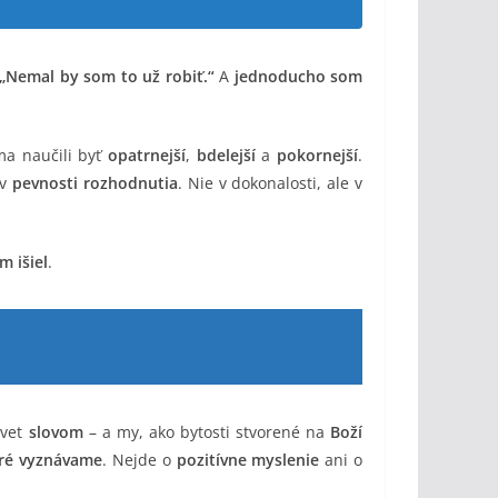
„Nemal by som to už robiť.“
A
jednoducho som
ma naučili byť
opatrnejší
,
bdelejší
a
pokornejší
.
 v
pevnosti rozhodnutia
. Nie v dokonalosti, ale v
m išiel
.
 svet
slovom
– a my, ako bytosti stvorené na
Boží
oré vyznávame
. Nejde o
pozitívne myslenie
ani o