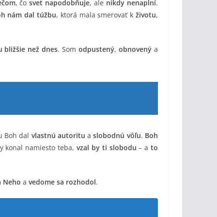
iečom
, čo
svet napodobňuje
, ale
nikdy nenaplní
.
h nám dal túžbu
, ktorá mala smerovať k
životu
,
 bližšie než dnes
. Som
odpustený
,
obnovený
a
u Boh dal
vlastnú autoritu
a
slobodnú vôľu
.
Boh
by konal namiesto teba,
vzal by ti slobodu
– a
to
ľa Neho
a
vedome sa rozhodol
.