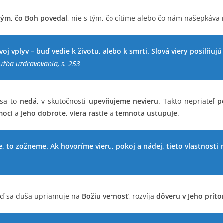
 tým, čo Boh povedal
, nie s tým, čo cítime alebo čo nám našepkáva 
oj vplyv – buď vedie k životu, alebo k smrti. Slová viery posilňujú
užba uzdravovania, s. 253
 sa to
nedá
, v skutočnosti
upevňujeme nevieru
. Takto nepriateľ
p
moci
a
Jeho dobrote
,
viera rastie
a
temnota ustupuje
.
 to zožneme. Ak hovoríme vieru, pokoj a nádej, tieto vlastnosti r
eď sa duša upriamuje na
Božiu vernosť
, rozvíja
dôveru v Jeho prít