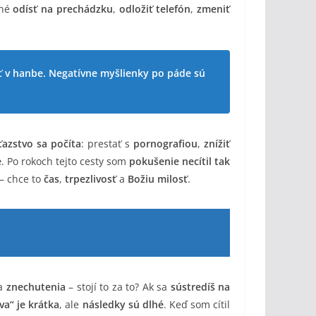
bné
odísť na prechádzku
,
odložiť telefón
,
zmeniť
piť v hanbe. Negatívne myšlienky po páde sú
ťazstvo sa počíta
: prestať s
pornografiou
,
znížiť
e
. Po rokoch tejto cesty som
pokušenie necítil tak
– chce to
čas
,
trpezlivosť
a
Božiu milosť
.
a
znechutenia
– stojí to za to? Ak sa
sústredíš na
va“ je krátka
, ale
následky sú dlhé
. Keď som cítil