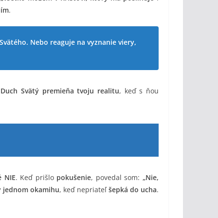
Ním
.
 Svätého. Nebo reaguje na vyznanie viery,
–
Duch Svätý premieňa tvoju realitu
, keď s ňou
é NIE
. Keď prišlo
pokušenie
, povedal som:
„Nie,
 v jednom okamihu
, keď nepriateľ
šepká do ucha
.