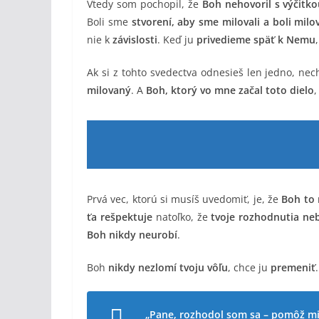
Vtedy som pochopil, že
Boh nehovoril s výčitk
Boli sme
stvorení, aby sme milovali a boli milo
nie k
závislosti
. Keď ju
privedieme späť k Nemu
Ak si z tohto svedectva odnesieš len jedno, nech
milovaný
. A
Boh, ktorý vo mne začal toto dielo
Prvá vec, ktorú si musíš uvedomiť, je, že
Boh to 
ťa rešpektuje
natoľko, že
tvoje rozhodnutia ne
Boh nikdy neurobí
.
Boh
nikdy nezlomí tvoju vôľu
, chce ju
premeniť
„Pane, rozhodol som sa – pomôž mi