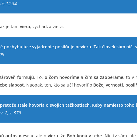
úš 12:34
 ak je tam
viera
, vychádza viera.
 pochybujúce vyjadrenie posilňuje nevieru. Tak človek sám ničí s
309
 zároveň formujú
. To,
o čom hovoríme
a
čím sa zaoberáme
, to v
 sebe slabosť
. Naopak, ten, kto sa učí hovoriť o
Božej vernosti
,
posil
 pretože stále hovoria o svojich ťažkostiach. Keby namiesto toho h
v. 2, s. 579
kú autosugesciu
, ale o
vieru
, že
Boh koná v tebe
. Nie ty sám, al