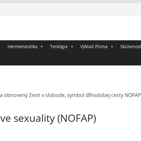
Ž
Hermeneutika
Teológia
i
Výklad Písma
Skúsenost
v
o
t
s
B
o
h
ve sexuality (NOFAP)
o
m