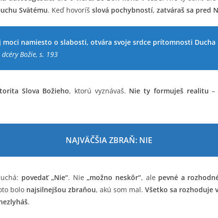
 Duchu Svätému
. Keď hovoríš
slová pochybností
,
zatváraš sa pred 
j moci namiesto o slabosti, otvára svoje srdce prítomnosti Ducha
 dcéry Božie, s. 193
torita Slova Božieho
, ktorú vyznávaš.
Nie ty formuješ realitu
NAJVÄČŠIA ZBRAŇ: NIE
oduchá:
povedať „Nie“
. Nie
„možno neskôr“
, ale
pevné a rozhodn
toto bolo
najsilnejšou zbraňou
, akú som mal.
Všetko sa rozhoduje
nezlyháš
.