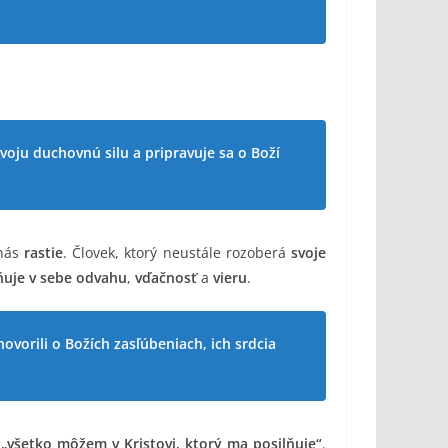
voju duchovnú silu a pripravuje sa o Boží
 nás
rastie
. Človek, ktorý neustále rozoberá
svoje
ňuje v sebe odvahu
,
vďačnosť
a
vieru
.
ovorili o Božích zasľúbeniach, ich srdcia
e
„všetko môžem v Kristovi, ktorý ma posilňuje“
.