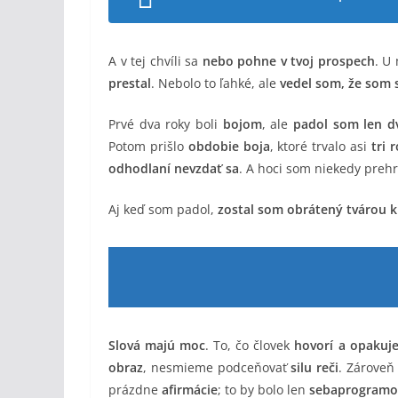
A v tej chvíli sa
nebo pohne v tvoj prospech
. U
prestal
. Nebolo to ľahké, ale
vedel som, že som
Prvé dva roky boli
bojom
, ale
padol som len d
Potom prišlo
obdobie boja
, ktoré trvalo asi
tri 
odhodlaní nevzdať sa
. A hoci som niekedy prehr
Aj keď som padol,
zostal som obrátený tvárou 
Slová majú moc
. To, čo človek
hovorí a opakuj
obraz
, nesmieme podceňovať
silu reči
. Zároveň 
prázdne
afirmácie
; to by bolo len
sebaprogramo