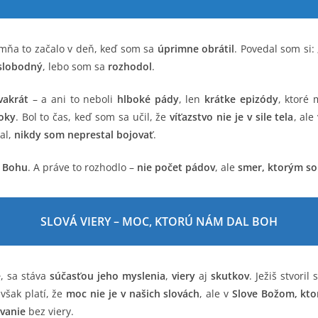
 mňa to začalo v deň, keď som sa
úprimne obrátil
. Povedal som si:
 slobodný
, lebo som sa
rozhodol
.
vakrát
– a ani to neboli
hlboké pády
, len
krátke epizódy
, ktoré 
roky
. Bol to čas, keď som sa učil, že
víťazstvo nie je v sile tela
, ale
al,
nikdy som neprestal bojovať
.
k Bohu
. A práve to rozhodlo –
nie počet pádov
, ale
smer, ktorým so
SLOVÁ VIERY – MOC, KTORÚ NÁM DAL BOH
e
, sa stáva
súčasťou jeho myslenia
,
viery
aj
skutkov
. Ježiš stvoril
však platí, že
moc nie je v našich slovách
, ale v
Slove Božom, kt
vanie
bez viery.