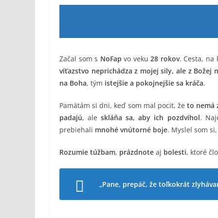
Začal som s
NoFap
vo veku
28 rokov
. Cesta, na
víťazstvo neprichádza z mojej sily, ale z Božej 
na Boha
, tým
istejšie a pokojnejšie sa kráča
.
Pamätám si dni, keď som mal pocit, že
to nemá 
padajú
, ale
skláňa sa, aby ich pozdvihol
. Naj
prebiehali
mnohé vnútorné boje
. Myslel som si
Rozumie túžbam
,
prázdnote
aj
bolesti
, ktoré čl
„Pane, prepáč, že toľkokrát zlyhávam