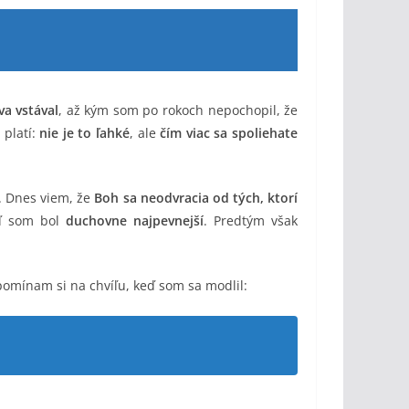
va vstával
, až kým som po rokoch nepochopil, že
 platí:
nie je to ľahké
, ale
čím viac sa spoliehate
. Dnes viem, že
Boh sa neodvracia od tých, ktorí
eď som bol
duchovne najpevnejší
. Predtým však
pomínam si na chvíľu, keď som sa modlil: