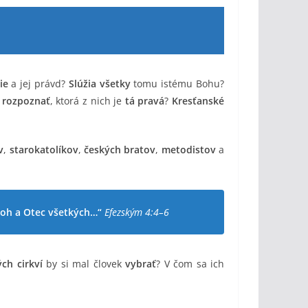
ie
a jej právd?
Slúžia všetky
tomu istému Bohu?
é
rozpoznať
, ktorá z nich je
tá pravá
?
Kresťanské
v
,
starokatolíkov
,
českých bratov
,
metodistov
a
 Boh a Otec všetkých…“
Efezským 4:4–6
ch cirkví
by si mal človek
vybrať
? V čom sa ich