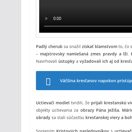
Padlý cherub
sa snažil
získať klamstvom
to, čo
–
majstrovsky namiešaná zmes pravdy a lži
.
Navrhovali
ústupky
a
vyžadovali ich aj od kres
Väčšina kresťanov napokon pristúpi
Uctievači modiel
tvrdili, že
prijali kresťanskú v
objekty uctievania za
obrazy Pána Ježiša
,
Mári
obrady
sa stali súčasťou
kresťanskej viery a bo
Spojením
Kristových nasledovníkov
s
uctieva