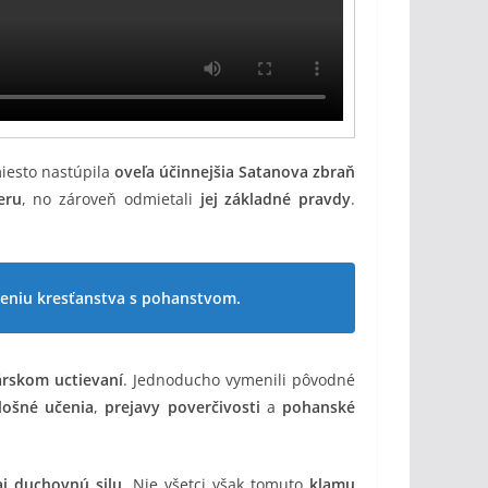
miesto nastúpila
oveľa účinnejšia Satanova zbraň
eru
, no zároveň odmietali
jej základné pravdy
.
jeniu kresťanstva s pohanstvom.
árskom uctievaní
. Jednoducho vymenili pôvodné
lošné učenia
,
prejavy poverčivosti
a
pohanské
 aj duchovnú silu
. Nie všetci však tomuto
klamu