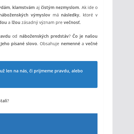
vdám
,
klamstvám
aj
čistým nezmyslom
. Ak ide o
náboženských výmyslov
má
následky
, ktoré v
dou
a
lžou
zásadný význam pre
večnosť
.
ravdu
od
náboženských predstáv
?
Čo je našou
e
Jeho písané slovo
. Obsahuje
nemenné
a
večné
už len na nás, či prijmeme pravdu, alebo
tali
?