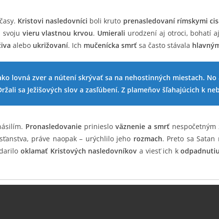
časy.
Kristovi nasledovníci
boli kruto
prenasledovaní rímskymi ci
i svoju
vieru vlastnou krvou
.
Umierali
urodzení aj otroci, bohatí a
živa
alebo
ukrižovaní
. Ich
mučenícka smrť
sa často stávala
hlavným
ako lovná zver a nútení skrývať sa na nehostinných miestach. No aj
Držali sa Ježišových slov a zasľúbení. Z plameňov šľahajúcich k ne
ásilím.
Pronasledovanie
prinieslo
väznenie a smrť
nespočetným z
sťanstva, práve naopak – urýchlilo jeho
rozmach
. Preto sa Satan
darilo
oklamať Kristových nasledovníkov
a viesť ich k
odpadnutiu