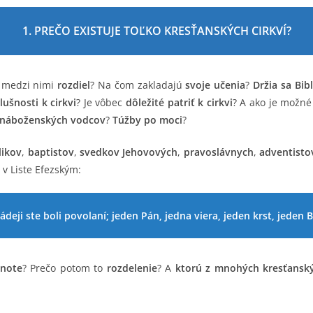
1. PREČO EXISTUJE TOĽKO KRESŤANSKÝCH CIRKVÍ?
e medzi nimi
rozdiel
? Na čom zakladajú
svoje učenia
?
Držia sa Bibl
lušnosti k cirkvi
? Je vôbec
dôležité patriť k cirkvi
? A ako je možn
y náboženských vodcov
?
Túžby po moci
?
likov
,
baptistov
,
svedkov Jehovových
,
pravoslávnych
,
adventisto
v Liste Efezským:
ádeji ste boli povolaní; jeden Pán, jedna viera, jeden krst, jeden
dnote
? Prečo potom to
rozdelenie
? A
ktorú z mnohých kresťanský