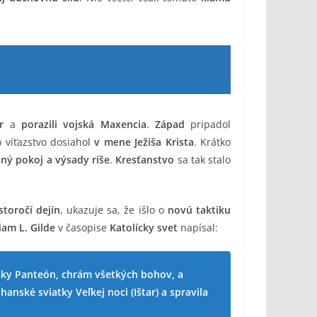
r
a
porazili vojská Maxencia
.
Západ
pripadol
to víťazstvo dosiahol
v mene Ježiša Krista
. Krátko
lný pokoj a výsady ríše
.
Kresťanstvo
sa tak stalo
toročí dejín
, ukazuje sa, že išlo o
novú taktiku
iam L. Gilde
v časopise
Katolícky svet
napísal:
ímsky Panteón, chrám všetkých bohov, a
nské sviatky Veľkej noci (Ištar) a spravila