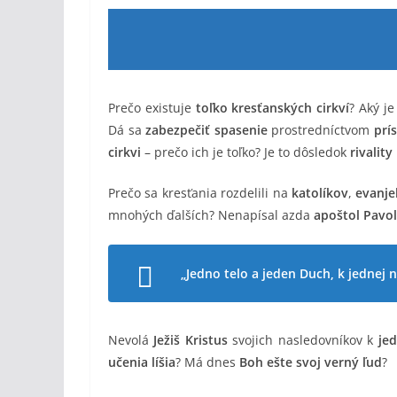
Prečo existuje
toľko kresťanských cirkví
? Aký j
Dá sa
zabezpečiť spasenie
prostredníctvom
prís
cirkvi
– prečo ich je toľko? Je to dôsledok
rivalit
Prečo sa kresťania rozdelili na
katolíkov
,
evanje
mnohých ďalších? Nenapísal azda
apoštol Pavol
„Jedno telo a jeden Duch, k jednej n
Nevolá
Ježiš Kristus
svojich nasledovníkov k
je
učenia líšia
? Má dnes
Boh ešte svoj verný ľud
?