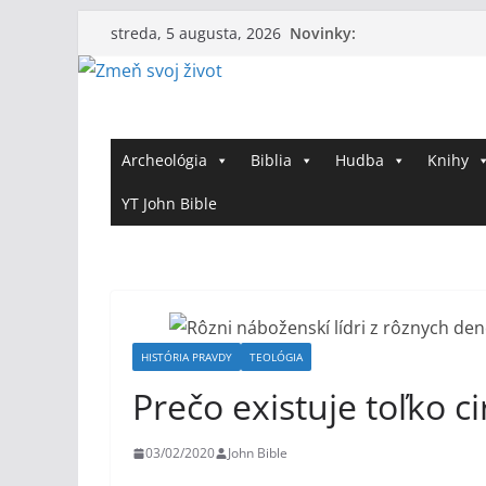
Skip
Novinky:
streda, 5 augusta, 2026
to
content
Archeológia
Biblia
Hudba
Knihy
YT John Bible
HISTÓRIA PRAVDY
TEOLÓGIA
Prečo existuje toľko ci
03/02/2020
John Bible