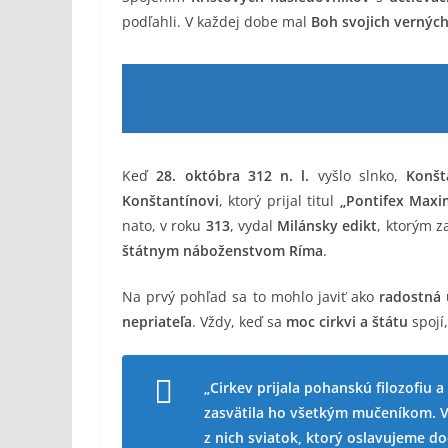
podľahli. V každej dobe mal
Boh svojich vernýc
Keď
28. októbra 312 n. l.
vyšlo slnko,
Konšt
Konštantínovi
, ktorý prijal titul
„Pontifex Maxi
nato, v roku
313
, vydal
Milánsky edikt
, ktorým z
štátnym náboženstvom Ríma
.
Na prvý pohľad sa to mohlo javiť ako
radostná 
nepriateľa
. Vždy, keď sa
moc cirkvi a štátu
spojí
„Cirkev prijala pohanskú filozofiu
zasvätila ho všetkým mučeníkom. Vza
z nich sviatok, ktorý oslavujeme d