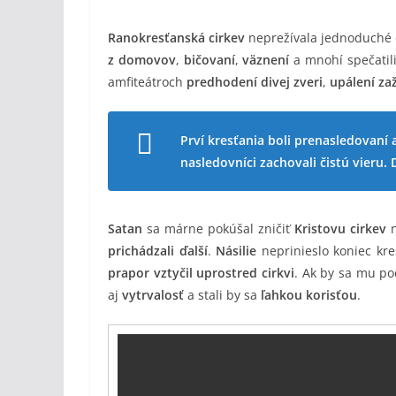
Ranokresťanská cirkev
neprežívala jednoduché 
z domovov
,
bičovaní
,
väznení
a mnohí spečatil
amfiteátroch
predhodení divej zveri
,
upálení za
Prví kresťania boli prenasledovaní 
nasledovníci zachovali čistú vieru. 
Satan
sa márne pokúšal zničiť
Kristovu cirkev
n
prichádzali ďalší
.
Násilie
neprinieslo koniec kre
prapor vztyčil uprostred cirkvi
. Ak by sa mu po
aj
vytrvalosť
a stali by sa
ľahkou korisťou
.