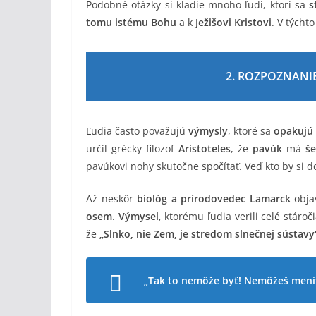
Podobné otázky si kladie mnoho ľudí, ktorí sa
s
tomu istému Bohu
a k
Ježišovi Kristovi
. V týcht
2. ROZPOZNANI
Ľudia často považujú
výmysly
, ktoré sa
opakujú
určil grécky filozof
Aristoteles
, že
pavúk
má
š
pavúkovi nohy skutočne spočítať. Veď kto by si d
Až neskôr
biológ a prírodovedec Lamarck
obja
osem
.
Výmysel
, ktorému ľudia verili celé stároč
že
„Slnko, nie Zem, je stredom slnečnej sústavy
„Tak to nemôže byť! Nemôžeš meniť