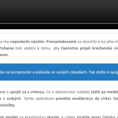
 sa mu
nepodarilo násilím
.
Prenasledovanie
sa skončilo a na jeho 
Pohania
boli vedení k tomu, aby
čiastočne prijali kresťanskú vi
ťanov
.
la na kompromis a poľavila vo svojich zásadách. Tak došlo k spo
ieru
a
spojili sa s cirkvou
, no v skutočnosti naďalej
túžili po modl
e
a
svätých
. Týmto spôsobom
preniklo modlárstvo do cirkvi
.
Fa
hoslužby
.
čmi modiel
sa kresťanstvo
skazilo
a cirkev
stratila svoju čistotu