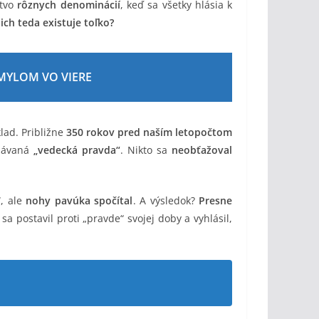
stvo
rôznych denominácií
, keď sa všetky hlásia k
ich teda existuje toľko?
MYLOM VO VIERE
lad. Približne
350 rokov pred naším letopočtom
znávaná
„vedecká pravda“
. Nikto sa
neobťažoval
“, ale
nohy pavúka spočítal
. A výsledok?
Presne
sa postavil proti „pravde“ svojej doby a vyhlásil,