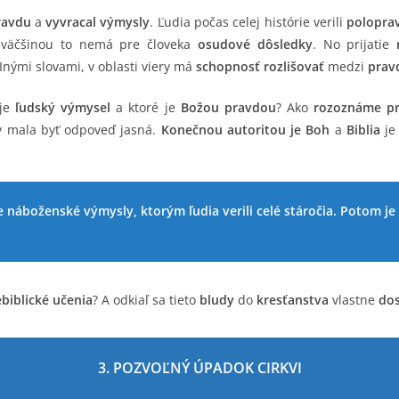
ravdu
a
vyvracal výmysly
. Ľudia počas celej histórie verili
polopra
 väčšinou to nemá pre človeka
osudové dôsledky
. No prijatie
 Inými slovami, v oblasti viery má
schopnosť rozlišovať
medzi
prav
je
ľudský výmysel
a ktoré je
Božou pravdou
? Ako
rozoznáme p
 mala byť odpoveď jasná.
Konečnou autoritou je Boh
a
Biblia
j
náboženské výmysly, ktorým ľudia verili celé stáročia. Potom je 
biblické učenia
? A odkiaľ sa tieto
bludy
do
kresťanstva
vlastne
dos
3. POZVOĽNÝ ÚPADOK CIRKVI