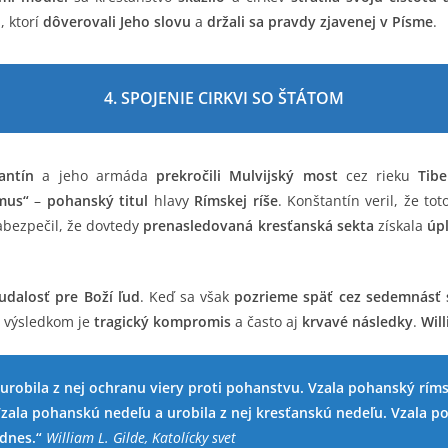
h
, ktorí
dôverovali Jeho slovu
a
držali sa pravdy zjavenej v Písme
.
4. SPOJENIE CIRKVI SO ŠTÁTOM
antín
a jeho armáda
prekročili Mulvijský most
cez rieku
Tibe
mus“
–
pohanský titul
hlavy
Rímskej ríše
. Konštantín veril, že to
abezpečil, že dovtedy
prenasledovaná kresťanská sekta
získala
úp
udalosť pre Boží ľud
. Keď sa však
pozrieme späť cez sedemnásť s
, výsledkom je
tragický kompromis
a často aj
krvavé následky
.
Will
 a urobila z nej ochranu viery proti pohanstvu. Vzala pohanský r
la pohanskú nedeľu a urobila z nej kresťanskú nedeľu. Vzala poha
odnes.“
William L. Gilde, Katolícky svet