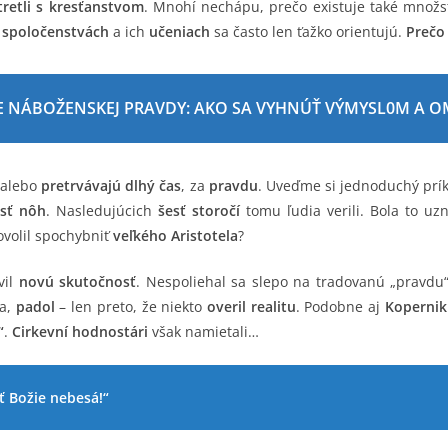
tretli s kresťanstvom
. Mnohí nechápu, prečo existuje také množ
o
spoločenstvách
a ich
učeniach
sa často len ťažko orientujú.
Prečo 
E NÁBOŽENSKEJ PRAVDY: AKO SA VYHNÚŤ VÝMYSL0M A O
alebo
pretrvávajú dlhý čas
, za
pravdu
. Uveďme si jednoduchý prík
esť nôh
. Nasledujúcich
šesť storočí
tomu ľudia verili. Bola to u
ovolil spochybniť
veľkého Aristotela
?
vil
novú skutočnosť
. Nespoliehal sa slepo na tradovanú „pravdu
ia,
padol
– len preto, že niekto
overil realitu
. Podobne aj
Kopernik
“
.
Cirkevní hodnostári
však namietali…
 Božie nebesá!“