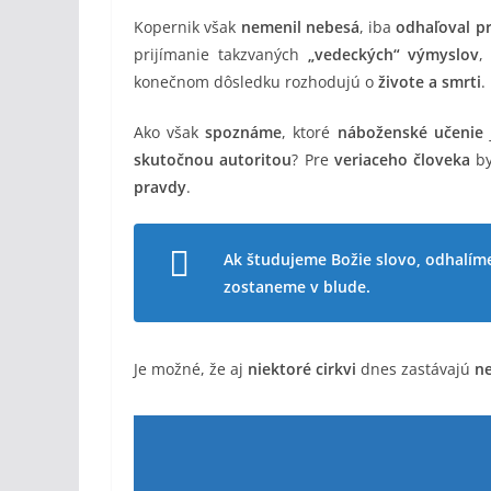
Kopernik však
nemenil nebesá
, iba
odhaľoval p
prijímanie takzvaných
„vedeckých“ výmyslov
,
konečnom dôsledku rozhodujú o
živote a smrti
.
Ako však
spoznáme
, ktoré
náboženské učenie
skutočnou autoritou
? Pre
veriaceho človeka
by
pravdy
.
Ak študujeme Božie slovo, odhalíme 
zostaneme v blude.
Je možné, že aj
niektoré cirkvi
dnes zastávajú
ne