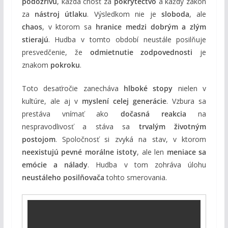
podozrivú
, každá cnosť za
pokrytectvo
a každý zákon
za
nástroj útlaku
. Výsledkom nie je
sloboda
, ale
chaos
, v ktorom sa
hranice medzi dobrým a zlým
stierajú
. Hudba v tomto období neustále posilňuje
presvedčenie, že
odmietnutie zodpovednosti
je
znakom
pokroku
.
Toto desaťročie zanecháva
hlboké stopy
nielen v
kultúre, ale aj v
myslení celej generácie
. Vzbura sa
prestáva vnímať ako
dočasná reakcia
na
nespravodlivosť a stáva sa
trvalým životným
postojom
. Spoločnosť si zvyká na stav, v ktorom
neexistujú pevné morálne istoty
, ale len
meniace sa
emócie a nálady
. Hudba v tom zohráva úlohu
neustáleho posilňovača
tohto smerovania.