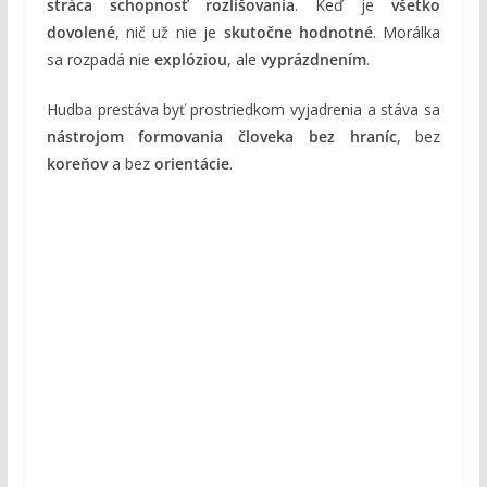
stráca schopnosť rozlišovania
. Keď je
všetko
dovolené
, nič už nie je
skutočne hodnotné
. Morálka
sa rozpadá nie
explóziou
, ale
vyprázdnením
.
Hudba prestáva byť prostriedkom vyjadrenia a stáva sa
nástrojom formovania človeka bez hraníc
, bez
koreňov
a bez
orientácie
.