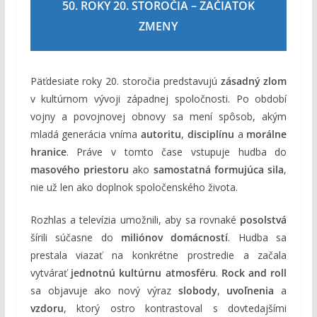
50. ROKY 20. STOROČIA – ZAČIATOK
ZMENY
Päťdesiate roky 20. storočia predstavujú
zásadný zlom
v kultúrnom vývoji západnej spoločnosti. Po období
vojny a povojnovej obnovy sa mení spôsob, akým
mladá generácia vníma
autoritu
,
disciplínu
a
morálne
hranice
. Práve v tomto čase vstupuje hudba do
masového priestoru
ako
samostatná formujúca sila
,
nie už len ako doplnok spoločenského života.
Rozhlas a televízia umožnili, aby sa rovnaké
posolstvá
šírili súčasne do
miliónov domácností
. Hudba sa
prestala viazať na konkrétne prostredie a začala
vytvárať
jednotnú kultúrnu atmosféru
.
Rock and roll
sa objavuje ako nový výraz
slobody
,
uvoľnenia
a
vzdoru
, ktorý ostro kontrastoval s dovtedajšími