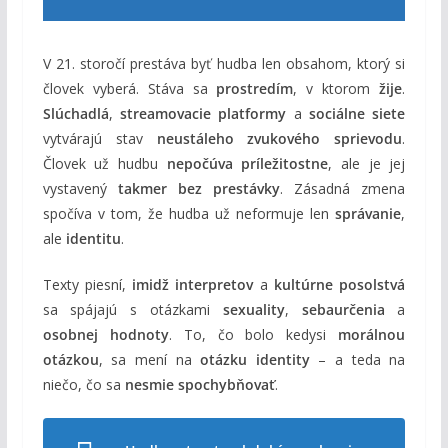
V 21. storočí prestáva byť hudba len obsahom, ktorý si
človek vyberá. Stáva sa
prostredím
, v ktorom
žije
.
Slúchadlá
,
streamovacie platformy
a
sociálne siete
vytvárajú stav
neustáleho zvukového sprievodu
.
Človek už hudbu
nepočúva príležitostne
, ale je jej
vystavený
takmer bez prestávky
. Zásadná zmena
spočíva v tom, že hudba už neformuje len
správanie
,
ale
identitu
.
Texty piesní,
imidž interpretov
a
kultúrne posolstvá
sa spájajú s otázkami
sexuality
,
sebaurčenia
a
osobnej hodnoty
. To, čo bolo kedysi
morálnou
otázkou
, sa mení na
otázku identity
– a teda na
niečo, čo sa
nesmie spochybňovať
.