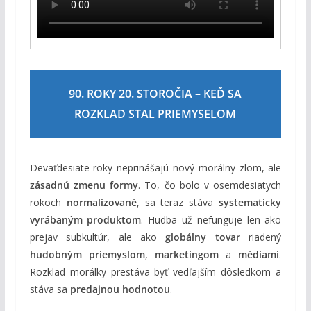
90. ROKY 20. STOROČIA – KEĎ SA
ROZKLAD STAL PRIEMYSELOM
Deväťdesiate roky neprinášajú nový morálny zlom, ale
zásadnú zmenu formy
. To, čo bolo v osemdesiatych
rokoch
normalizované
, sa teraz stáva
systematicky
vyrábaným produktom
. Hudba už nefunguje len ako
prejav subkultúr, ale ako
globálny tovar
riadený
hudobným priemyslom
,
marketingom
a
médiami
.
Rozklad morálky prestáva byť vedľajším dôsledkom a
stáva sa
predajnou hodnotou
.