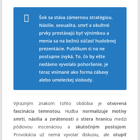
Šok sa stáva zámernou stratégiou.
Násilie, sexualita, smrť a okultné
prvky prestávajú byť výnimkou a
menia sa na bežnú súčasť hudobnej
prezentácie. Publikum si na ne
postupne zvyká. To, čo by ešte
nedávno vyvolalo pohoršenie, je
teraz vnímané ako forma zábavy
alebo umeleckej slobody.
Výrazným znakom tohto obdobia je
otvorená
fascinácia temnotou
. Hudba
normalizuje motívy
smrti, násilia a zvrátenosti
a
stiera hranicu
medzi
pódiovou inscenáciou a
skutočným postojom
.
Provokácia už nemá vyvolať diskusiu, ale
otupiť