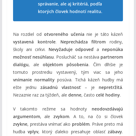
správanie, ale aj kritériá, podľa
ktorých človek hodnotí realitu.
Na rozdiel od
otvoreného učenia
nie je táto kázeň
vystavená kontrole
.
Neprechádza filtrom
rodiny,
školy ani cirkvi.
Nevyžaduje odpoveď
a
neponúka
možnosť nesúhlasu
. Poslucháč sa nestáva
partnerom
dialógu
, ale
objektom pôsobenia
. Čím dlhšie je
tomuto prostrediu vystavený, tým viac sa jeho
vnímanie normality
posúva. Tichá kázeň hudby má
ešte jednu
zásadnú vlastnosť
– je
nepretržitá
.
Nezaznie raz za týždeň, ale
denne
, často
celé hodiny
.
V takomto režime sa hodnoty
neodovzdávajú
argumentom
, ale
zvykom
. A to, na čo si človek
zvykne
, prestáva vnímať ako
problém
. Práve preto má
hudba
vplyv
, ktorý ďaleko presahuje oblasť
zábavy
.