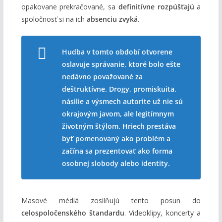
opakovane prekračované, sa
definitívne rozpúšťajú
a
spoločnosť si na ich
absenciu zvyká
.
Hudba v tomto období otvorene
oslavuje správanie, ktoré bolo ešte
nedávno považované za
deštruktívne. Drogy, promiskuita,
násilie a výsmech autorite už nie sú
okrajovým javom, ale legitímnym
životným štýlom. Hriech prestáva
byť pomenovaný ako problém a
začína sa prezentovať ako forma
osobnej slobody alebo identity.
Masové médiá zosilňujú tento posun do
celospoločenského štandardu
. Videoklipy, koncerty a