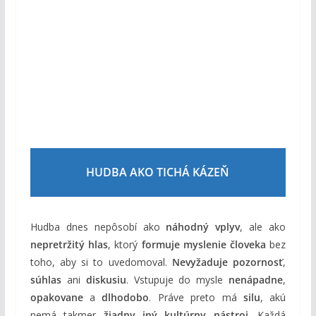
HUDBA AKO TICHÁ KÁZEŇ
Hudba dnes nepôsobí ako
náhodný vplyv
, ale ako
nepretržitý hlas
, ktorý
formuje myslenie človeka
bez
toho, aby si to uvedomoval.
Nevyžaduje pozornosť
,
súhlas
ani
diskusiu
. Vstupuje do mysle
nenápadne
,
opakovane
a
dlhodobo
. Práve preto má
silu
, akú
nemá takmer
žiadny iný kultúrny nástroj
. Každá