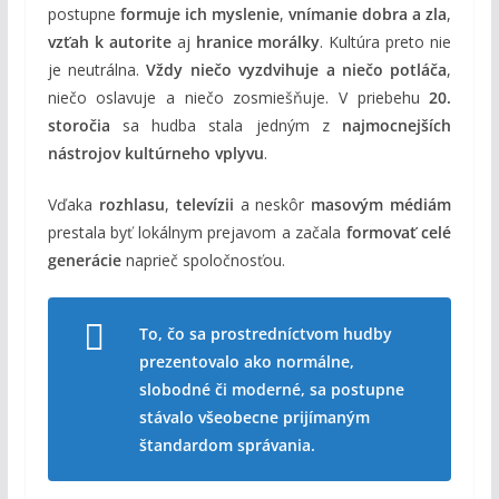
postupne
formuje ich myslenie
,
vnímanie dobra a zla
,
vzťah k autorite
aj
hranice morálky
. Kultúra preto nie
je neutrálna.
Vždy niečo vyzdvihuje a niečo potláča
,
niečo oslavuje a niečo zosmiešňuje. V priebehu
20.
storočia
sa hudba stala jedným z
najmocnejších
nástrojov kultúrneho vplyvu
.
Vďaka
rozhlasu
,
televízii
a neskôr
masovým médiám
prestala byť lokálnym prejavom a začala
formovať celé
generácie
naprieč spoločnosťou.
To, čo sa prostredníctvom hudby
prezentovalo ako normálne,
slobodné či moderné, sa postupne
stávalo všeobecne prijímaným
štandardom správania.