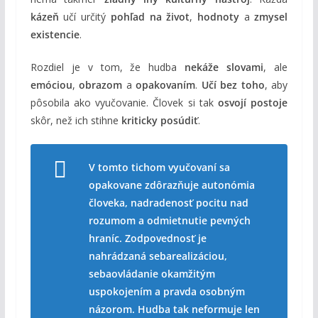
kázeň
učí určitý
pohľad na život
,
hodnoty
a
zmysel
existencie
.
Rozdiel je v tom, že hudba
nekáže slovami
, ale
emóciou
,
obrazom
a
opakovaním
.
Učí bez toho
, aby
pôsobila ako vyučovanie. Človek si tak
osvojí postoje
skôr, než ich stihne
kriticky posúdiť
.
V tomto tichom vyučovaní sa
opakovane zdôrazňuje autonómia
človeka, nadradenosť pocitu nad
rozumom a odmietnutie pevných
hraníc. Zodpovednosť je
nahrádzaná sebarealizáciou,
sebaovládanie okamžitým
uspokojením a pravda osobným
názorom. Hudba tak neformuje len