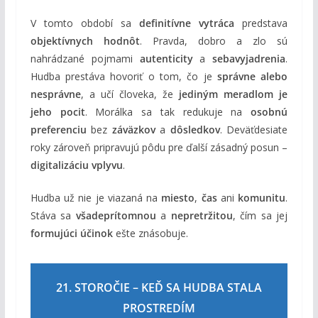
V tomto období sa
definitívne vytráca
predstava
objektívnych hodnôt
. Pravda, dobro a zlo sú
nahrádzané pojmami
autenticity
a
sebavyjadrenia
.
Hudba prestáva hovoriť o tom, čo je
správne alebo
nesprávne
, a učí človeka, že
jediným meradlom je
jeho pocit
. Morálka sa tak redukuje na
osobnú
preferenciu
bez
záväzkov
a
dôsledkov
. Deväťdesiate
roky zároveň pripravujú pôdu pre ďalší zásadný posun –
digitalizáciu vplyvu
.
Hudba už nie je viazaná na
miesto
,
čas
ani
komunitu
.
Stáva sa
všadeprítomnou
a
nepretržitou
, čím sa jej
formujúci účinok
ešte znásobuje.
21. STOROČIE – KEĎ SA HUDBA STALA
PROSTREDÍM