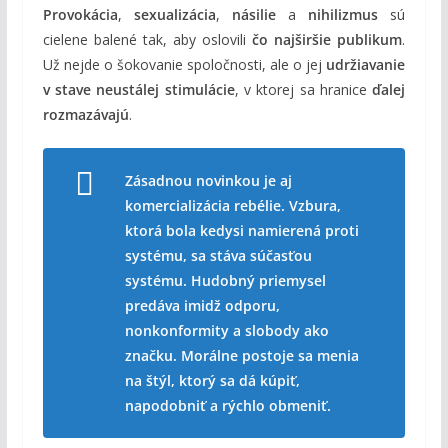
Provokácia
,
sexualizácia
,
násilie
a
nihilizmus
sú
cielene balené tak, aby oslovili
čo najširšie publikum
.
Už nejde o šokovanie spoločnosti, ale o jej
udržiavanie
v stave neustálej stimulácie
, v ktorej sa hranice
ďalej
rozmazávajú
.
Zásadnou novinkou je aj
komercializácia rebélie. Vzbura,
ktorá bola kedysi namierená proti
systému, sa stáva súčasťou
systému. Hudobný priemysel
predáva imidž odporu,
nonkonformity a slobody ako
značku. Morálne postoje sa menia
na štýl, ktorý sa dá kúpiť,
napodobniť a rýchlo obmeniť.