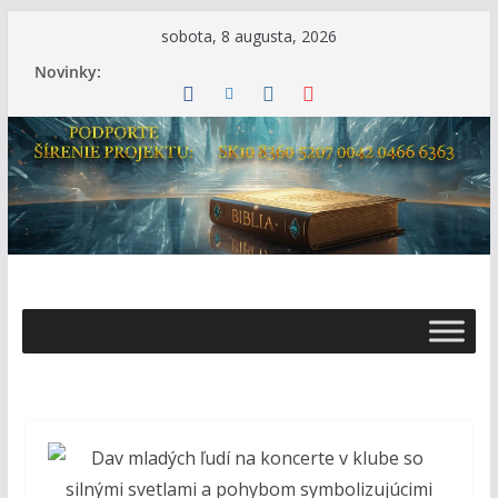
Skip
sobota, 8 augusta, 2026
to
Novinky:
content
Ž
i
v
o
t
s
B