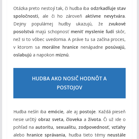
Otázka preto nestojí tak, či hudba iba
odzrkadľuje stav
spoločnosti
, ale či ho zároveň
aktívne nevytvára
.
Dejiny populárnej hudby ukazujú, že
zvukové
posolstvá
majú schopnosť
meniť myslenie ľudí
skôr,
než si to vôbec uvedomia. A práve tu sa začína proces,
v ktorom sa
morálne hranice
nenápadne
posúvajú
,
oslabujú
a napokon
miznú
.
HUDBA AKO NOSIČ HODNÔT A
POSTOJOV
Hudba nešíri iba
emócie
, ale aj
postoje
. Každá pieseň
nesie určitý
obraz sveta
,
človeka
a
života
. Či už ide o
pohľad na
autoritu
,
sexualitu
,
zodpovednosť
,
vzťahy
alebo
hranice správania
, hudba tieto témy
neustále