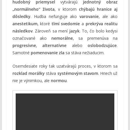
hudobný priemysel
vytvárajú
jednotný obraz
„normálneho“ života
, v ktorom
chýbajú hranice aj
dôsledky
. Hudba nefunguje ako
varovanie
, ale ako
anestetikum
, ktoré
tlmí svedomie
a
prekrýva realitu
následkov
. Zároveň sa mení
jazyk
. To, čo bolo kedysi
označované ako
nemorálne
, sa premenúva na
progresívne
,
alternatívne
alebo
oslobodzujúce
.
Samotné
pomenovanie zla
sa stáva nežiaducim.
Osemdesiate roky tak uzatvárajú proces, v ktorom sa
rozklad morálky
stáva
systémovým stavom
. Hriech už
nie je výnimkou, ale
normou
.