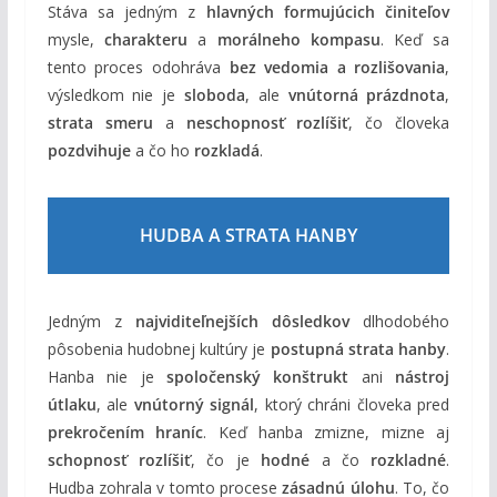
Stáva sa jedným z
hlavných formujúcich činiteľov
mysle,
charakteru
a
morálneho kompasu
. Keď sa
tento proces odohráva
bez vedomia a rozlišovania
,
výsledkom nie je
sloboda
, ale
vnútorná prázdnota
,
strata smeru
a
neschopnosť rozlíšiť
, čo človeka
pozdvihuje
a čo ho
rozkladá
.
HUDBA A STRATA HANBY
Jedným z
najviditeľnejších dôsledkov
dlhodobého
pôsobenia hudobnej kultúry je
postupná strata hanby
.
Hanba nie je
spoločenský konštrukt
ani
nástroj
útlaku
, ale
vnútorný signál
, ktorý chráni človeka pred
prekročením hraníc
. Keď hanba zmizne, mizne aj
schopnosť rozlíšiť
, čo je
hodné
a čo
rozkladné
.
Hudba zohrala v tomto procese
zásadnú úlohu
. To, čo