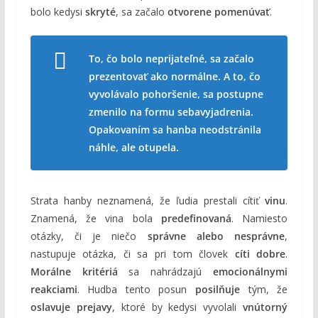
bolo kedysi
skryté
, sa začalo
otvorene pomenúvať
.
To, čo bolo neprijateľné, sa začalo
prezentovať ako normálne. A to, čo
vyvolávalo pohoršenie, sa postupne
zmenilo na formu sebavyjadrenia.
Opakovaním sa hanba neodstránila
náhle, ale otupela.
Strata hanby neznamená, že ľudia prestali cítiť
vinu
.
Znamená, že vina bola
predefinovaná
. Namiesto
otázky, či je niečo
správne alebo nesprávne
,
nastupuje otázka, či sa pri tom človek
cíti dobre
.
Morálne kritériá
sa nahrádzajú
emocionálnymi
reakciami
. Hudba tento posun
posilňuje
tým, že
oslavuje prejavy
, ktoré by kedysi vyvolali
vnútorný