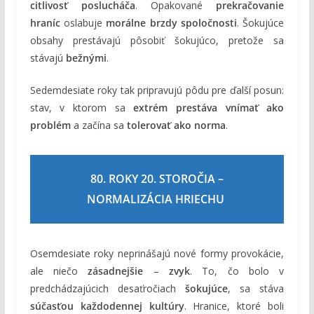
citlivosť poslucháča
. Opakované
prekračovanie
hraníc
oslabuje
morálne brzdy spoločnosti
. Šokujúce
obsahy prestávajú pôsobiť šokujúco, pretože sa
stávajú
bežnými
.
Sedemdesiate roky tak pripravujú pôdu pre ďalší posun:
stav, v ktorom sa
extrém prestáva vnímať ako
problém
a začína sa
tolerovať ako norma
.
80. ROKY 20. STOROČIA –
NORMALIZÁCIA HRIECHU
Osemdesiate roky neprinášajú nové formy provokácie,
ale niečo
zásadnejšie
–
zvyk
. To, čo bolo v
predchádzajúcich desaťročiach
šokujúce
, sa stáva
súčasťou každodennej kultúry
. Hranice, ktoré boli