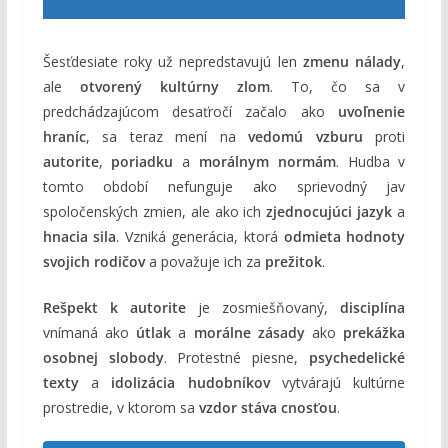
Šesťdesiate roky už nepredstavujú len
zmenu nálady
,
ale
otvorený kultúrny zlom
. To, čo sa v
predchádzajúcom desaťročí začalo ako
uvoľnenie
hraníc
, sa teraz mení na
vedomú vzburu
proti
autorite
,
poriadku
a
morálnym normám
. Hudba v
tomto období nefunguje ako sprievodný jav
spoločenských zmien, ale ako ich
zjednocujúci jazyk
a
hnacia sila
. Vzniká generácia, ktorá
odmieta hodnoty
svojich rodičov
a považuje ich za
prežitok
.
Rešpekt k autorite
je zosmiešňovaný,
disciplína
vnímaná ako
útlak
a
morálne zásady
ako
prekážka
osobnej slobody
. Protestné piesne,
psychedelické
texty
a
idolizácia hudobníkov
vytvárajú kultúrne
prostredie, v ktorom sa
vzdor stáva cnosťou
.