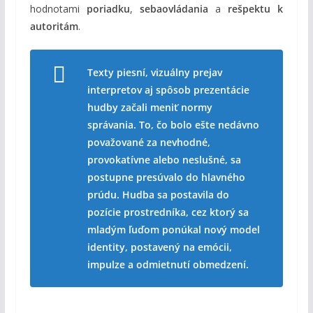
hodnotami
poriadku
,
sebaovládania
a
rešpektu k
autoritám
.
Texty piesní, vizuálny prejav
interpretov aj spôsob prezentácie
hudby začali meniť normy
správania. To, čo bolo ešte nedávno
považované za nevhodné,
provokatívne alebo neslušné, sa
postupne presúvalo do hlavného
prúdu. Hudba sa postavila do
pozície prostredníka, cez ktorý sa
mladým ľuďom ponúkal nový model
identity, postavený na emócii,
impulze a odmietnutí obmedzení.