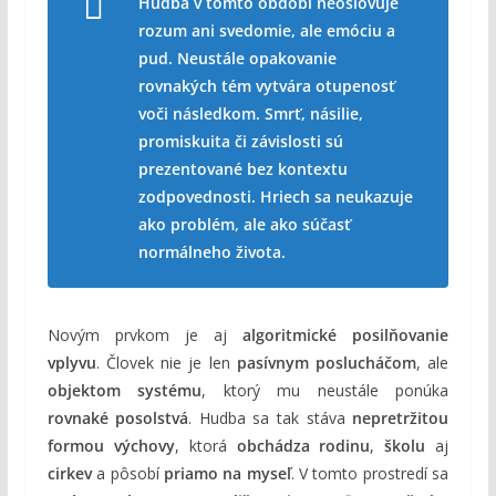
Hudba v tomto období neoslovuje
rozum ani svedomie, ale emóciu a
pud. Neustále opakovanie
rovnakých tém vytvára otupenosť
voči následkom. Smrť, násilie,
promiskuita či závislosti sú
prezentované bez kontextu
zodpovednosti. Hriech sa neukazuje
ako problém, ale ako súčasť
normálneho života.
Novým prvkom je aj
algoritmické posilňovanie
vplyvu
. Človek nie je len
pasívnym poslucháčom
, ale
objektom systému
, ktorý mu neustále ponúka
rovnaké posolstvá
. Hudba sa tak stáva
nepretržitou
formou výchovy
, ktorá
obchádza rodinu
,
školu
aj
cirkev
a pôsobí
priamo na myseľ
. V tomto prostredí sa