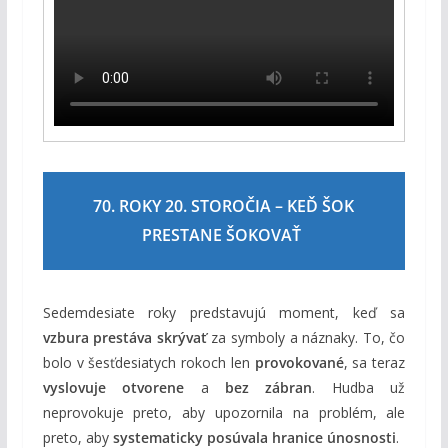
70. ROKY 20. STOROČIA – KEĎ ŠOK
PRESTANE ŠOKOVAŤ
Sedemdesiate roky predstavujú moment, keď sa
vzbura prestáva skrývať
za symboly a náznaky. To, čo
bolo v šesťdesiatych rokoch len
provokované
, sa teraz
vyslovuje otvorene
a
bez zábran
. Hudba už
neprovokuje preto, aby upozornila na problém, ale
preto, aby
systematicky posúvala hranice únosnosti
.