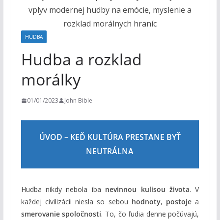
o
h
o
HUDBA
m
Hudba a rozklad
morálky
01/01/2023
John Bible
ÚVOD – KEĎ KULTÚRA PRESTANE BYŤ
NEUTRÁLNA
Hudba nikdy nebola iba
nevinnou kulisou života
. V
každej civilizácii niesla so sebou
hodnoty
,
postoje
a
smerovanie spoločnosti
. To, čo ľudia denne počúvajú,