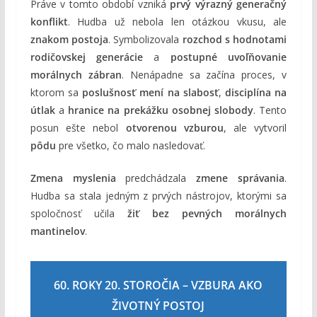
Práve v tomto období vzniká
prvý výrazný generačný
konflikt
. Hudba už nebola len otázkou vkusu, ale
znakom postoja
. Symbolizovala
rozchod s hodnotami
rodičovskej generácie
a
postupné uvoľňovanie
morálnych zábran
. Nenápadne sa začína proces, v
ktorom sa
poslušnosť mení na slabosť
,
disciplína na
útlak
a
hranice na prekážku osobnej slobody
. Tento
posun ešte nebol
otvorenou vzburou
, ale vytvoril
pôdu
pre všetko, čo malo nasledovať.
Zmena myslenia
predchádzala
zmene správania
.
Hudba sa stala jedným z prvých nástrojov, ktorými sa
spoločnosť učila
žiť bez pevných morálnych
mantinelov
.
60. ROKY 20. STOROČIA – VZBURA AKO
ŽIVOTNÝ POSTOJ