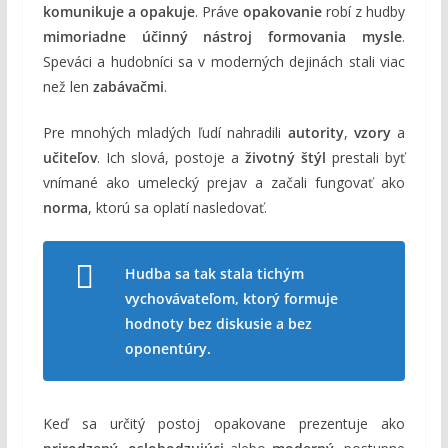
komunikuje a opakuje
. Práve
opakovanie
robí z hudby
mimoriadne účinný nástroj formovania mysle
.
Speváci a hudobníci sa v moderných dejinách stali viac
než len
zabávačmi
.
Pre mnohých mladých ľudí nahradili
autority
,
vzory
a
učiteľov
. Ich slová, postoje a
životný štýl
prestali byť
vnímané ako umelecký prejav a začali fungovať ako
norma
, ktorú sa oplatí nasledovať.
Hudba sa tak stala tichým
vychovávateľom, ktorý formuje
hodnoty bez diskusie a bez
oponentúry.
Keď sa určitý postoj opakovane prezentuje ako