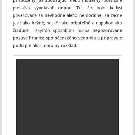
prirodzený
,
oslobodzujúci
alebo
moderný
, postupne
prestáva
vyvolávať odpor
. To, čo bolo kedysi
považované za
nevhodné
alebo
nemorálne
, sa začne
javiť ako
bežné
, neskôr ako
prijateľné
a napokon ako
žiaduce
. Takýmto spôsobom hudba
nepozorovane
posúva hranice spoločenského vedomia
a
pripravuje
pôdu
pre hlbší
morálny rozklad
.