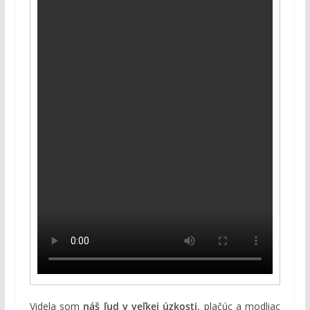
Videla som
náš ľud v veľkej úzkosti
, plačúc a modliac