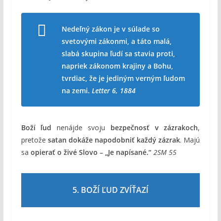
Nedeľný zákon je v súlade so
svetovými zákonmi, a táto malá,
slabá skupina ľudí sa stavia proti,
napriek zákonom krajiny a Bohu,
tvrdiac, že je jediným verným ľudom
na zemi.
Letter 6, 1884
Boží ľud
nenájde svoju
bezpečnosť v zázrakoch
,
pretože
satan dokáže napodobniť každý zázrak
. Majú
sa
opierať o živé Slovo – „Je napísané.“
2SM 55
5. BOŽÍ ĽUD ZVÍŤAZÍ