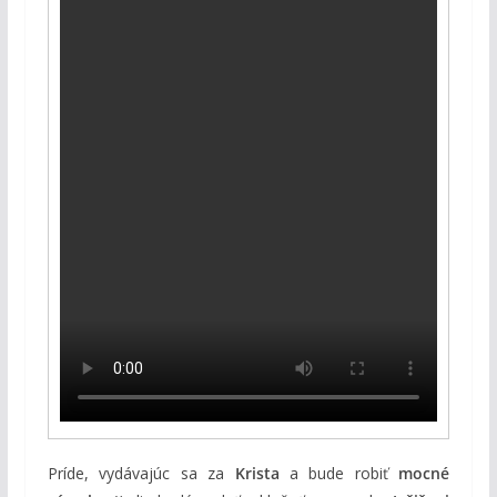
Príde, vydávajúc sa za
Krista
a bude robiť
mocné