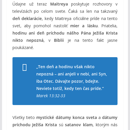
Údajne už teraz
Maitreya
poskytuje rozhovory v
televíziách po celom svete. Čaká sa len na takzvaný
deň deklarácie
, kedy Maitreya oficiálne príde na tento
svet, aby pomohol nastoliť
mier a lásku
. Priatelia,
hodinu ani deň príchodu nášho Pána Ježiša Krista
nikto nepozná
, v
Biblii
je na tento fakt jasne
poukázané.
„Ten deň a hodinu však nikto
nepozná – ani anjeli v nebi, ani Syn,
iba Otec. Dávajte pozor, bdejte.
Neviete totiž, kedy ten čas príde.“
Marek 13:32-33
Všetky tieto
mystické dátumy konca sveta
a
dátumy
príchodu Ježiša Krista
sú
satanov klam
, ktorým nás