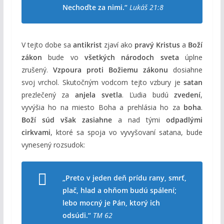
Nechoďte za nimi.“
Lukáš 21:8
V tejto dobe sa
antikrist
zjaví ako
pravý Kristus
a
Boží
zákon
bude vo
všetkých národoch sveta
úplne
zrušený.
Vzpoura proti Božiemu zákonu
dosiahne
svoj vrchol. Skutočným vodcom tejto vzbury je
satan
prezlečený za
anjela svetla
. Ľudia budú
zvedení
,
vyvýšia ho na miesto Boha a prehlásia ho za
boha
.
Boží súd však zasiahne
a nad tými
odpadlými
cirkvami
, ktoré sa spoja vo vyvyšovaní satana, bude
vynesený rozsudok:
„Preto v jeden deň prídu rany, smrť,
plač, hlad a ohňom budú spálení;
lebo mocný je Pán, ktorý ich
odsúdi.“
TM 62