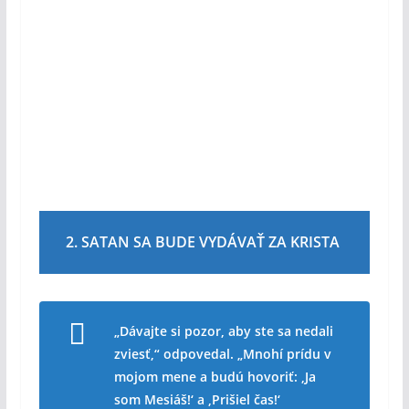
2. SATAN SA BUDE VYDÁVAŤ ZA KRISTA
„Dávajte si pozor, aby ste sa nedali
zviesť,“ odpovedal. „Mnohí prídu v
mojom mene a budú hovoriť: ‚Ja
som Mesiáš!‘ a ‚Prišiel čas!‘