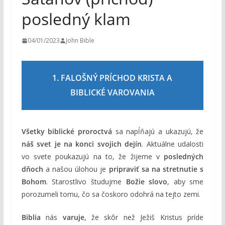
m
posledný klam
04/01/2023
John Bible
1. FALOŠNÝ PRÍCHOD KRISTA A
BIBLICKÉ VAROVANIA
Všetky biblické proroctvá
sa napĺňajú a ukazujú, že
náš svet je na konci svojich dejín
. Aktuálne udalosti
vo svete poukazujú na to, že žijeme v
posledných
dňoch
a našou úlohou je
pripraviť sa na stretnutie s
Bohom
. Starostlivo študujme
Božie slovo
, aby sme
porozumeli tomu, čo sa čoskoro odohrá na tejto zemi.
Biblia
nás
varuje
, že skôr než Ježiš Kristus príde