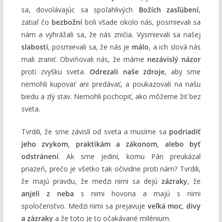
sa, dovolávajúc sa spoľahlivých
Božích zasľúbení
,
zatiaľ čo
bezbožní
boli všade okolo nás, posmievali sa
nám a vyhrážali sa, že nás zničia. Vysmievali sa našej
slabosti
, posmievali sa, že nás je
málo
, a ich slová nás
mali zraniť. Obviňovali nás, že máme
nezávislý názor
proti zvyšku sveta.
Odrezali naše zdroje
, aby sme
nemohli kupovať ani predávať, a poukazovali na našu
biedu a zlý stav. Nemohli pochopiť, ako môžeme žiť bez
sveta.
Tvrdili, že sme závislí od sveta a musíme sa
podriadiť
jeho zvykom, praktikám a zákonom, alebo byť
odstránení
. Ak sme jediní, komu Pán preukázal
priazeň, prečo je všetko tak očividne proti nám? Tvrdili,
že majú pravdu, že medzi nimi sa dejú
zázraky
, že
anjeli z neba
s nimi hovoria a majú s nimi
spoločenstvo. Medzi nimi sa prejavuje
veľká moc, divy
a zázraky
a že toto je to očakávané milénium.