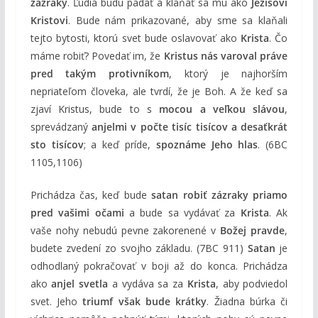
zázraky
. Ľudia budú padať a klaňať sa mu ako
Ježišovi
Kristovi
. Bude nám prikazované, aby sme sa klaňali
tejto bytosti, ktorú svet bude oslavovať ako
Krista
. Čo
máme robiť? Povedať im, že
Kristus nás varoval práve
pred takým protivníkom
, ktorý je najhorším
nepriateľom človeka, ale tvrdí, že je Boh. A že keď sa
zjaví Kristus, bude to s
mocou a veľkou slávou
,
sprevádzaný
anjelmi v počte tisíc tisícov a desaťkrát
sto tisícov
; a keď príde,
spoznáme Jeho hlas
. (6BC
1105,1106)
Prichádza čas, keď bude
satan robiť zázraky priamo
pred vašimi očami
a bude sa vydávať za
Krista
. Ak
vaše nohy nebudú pevne zakorenené v
Božej pravde
,
budete zvedení zo svojho základu. (7BC 911)
Satan
je
odhodlaný pokračovať v boji až do konca. Prichádza
ako
anjel svetla
a vydáva sa za
Krista
, aby podviedol
svet. Jeho
triumf však bude krátky
. Žiadna búrka či