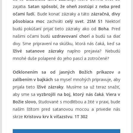
zajatia.
Satan spôsobí, že oheň zostúpi z neba pred
očami ľudí.
Bude konať zázraky a táto
zázračná, divy
pôsobiaca moc
zachváti
celý svet
.
2SM 51
Niektorí
budú pokúšaní prijať tieto zázraky ako od
Boha
. Pred
našimi očami budú
uzdravovaní chorí
a budú sa diať
divy. Sme pripravení na skúšku, ktorá nás čaká, keď sa
lživé satanove zázraky
naplno prejavia? Nebudú
mnohé duše polapené do jeho pascí a zotročené?
Odklonením sa od jasných Božích príkazov
a
zalíbením v bajkách
sa myseľ mnohých pripravuje, aby
prijala tieto
lživé zázraky
. Musíme sa už teraz snažiť,
aby sme sa
vyzbrojili na boj, ktorý nás čaká
.
Viera v
Božie slovo
, študované s modlitbou a žité v praxi, bude
naším štítom pred satanovou mocou a privedie nás
skrze
Kristovu krv k víťazstvu
.
1T 302