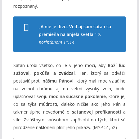
rozpoznaný.
„A nie je divu. Veď aj sám satan sa
premieňa na anjela svetla.“
2.
Korinťanom 11:14
Satan urobí všetko, čo je v jeho moci, aby
Boží ľud
sužoval, pokúšal a zvádzal
. Ten, ktorý sa odvážil
postaviť proti
nášmu Pánovi
, ktorý mal moc vziať ho
na vrchol chrámu aj na veľmi vysoký vrch, bude
uplatňovať svoju
moc na súčasné pokolenie
, ktoré je,
čo sa týka múdrosti, ďaleko nižšie ako jeho Pán a
takmer úplne nevedomé o
satanovej prefíkanosti a
sile
. Zvláštnym spôsobom zapôsobí na tých, ktorí sú
prirodzene naklonení plniť jeho príkazy. (MYP 51,52)