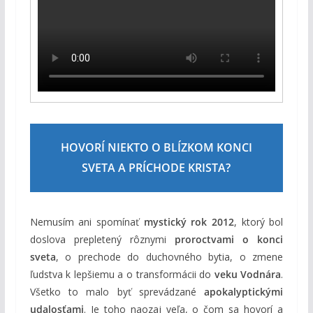
HOVORÍ NIEKTO O BLÍZKOM KONCI
SVETA A PRÍCHODE KRISTA?
Nemusím ani spomínať
mystický rok 2012
, ktorý bol
doslova prepletený rôznymi
proroctvami o konci
sveta
, o prechode do duchovného bytia, o zmene
ľudstva k lepšiemu a o transformácii do
veku Vodnára
.
Všetko to malo byť sprevádzané
apokalyptickými
udalosťami
. Je toho naozaj veľa, o čom sa hovorí a