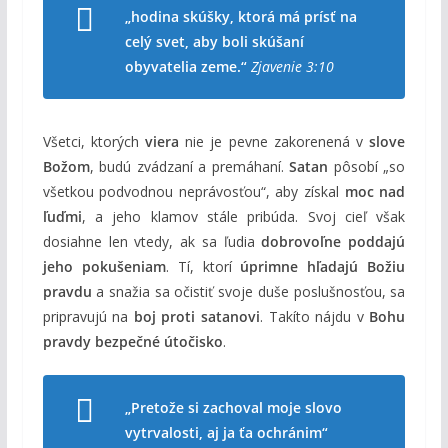
„hodina skúšky, ktorá má prísť na
celý svet, aby boli skúšaní
obyvatelia zeme.“
Zjavenie 3:10
Všetci, ktorých
viera
nie je pevne zakorenená v
slove
Božom
, budú zvádzaní a premáhaní.
Satan
pôsobí „so
všetkou podvodnou neprávosťou“, aby získal
moc nad
ľuďmi
, a jeho klamov stále pribúda. Svoj cieľ však
dosiahne len vtedy, ak sa ľudia
dobrovoľne poddajú
jeho pokušeniam
. Tí, ktorí
úprimne hľadajú Božiu
pravdu
a snažia sa očistiť svoje duše poslušnosťou, sa
pripravujú na
boj proti satanovi
. Takíto nájdu v
Bohu
pravdy bezpečné útočisko
.
„Pretože si zachoval moje slovo
vytrvalosti, aj ja ťa ochránim“