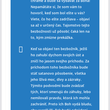
chráme a bude sa vydávať za Boha!
Nepamätáte si, že som vám to
hovoril, keď som bol ešte u vás?
Viete, čo ho ešte zadržiava – objaví
sa až v určený čas. Tajomstvo tejto
bezbožnosti už pôsobí; čaká len na
to, kým zmizne prekážka.
Keď sa objaví ten bezbožník, Ježiš
ho zahubí dychom svojich úst a
zničí ho jasom svojho príchodu. Za
príchodom toho bezbožníka bude
stáť satanovo pôsobenie, všetka
jeho lživá moc, divy a zázraky.
Týmito podvodmi bude zvádzať
tých, ktorí smerujú do záhuby, lebo
nemilovali pravdu, ktorá ich mohla
zachrániť. Preto ich Boh vydá bludu,