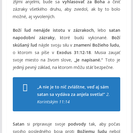
zlými anjelmi, bude sa
vyhlasovať za Boha
a činiť
zázraky všetkého druhu, aby zviedol, ak by to bolo
možné, aj vyvolených.
Boží ľud nenájde istotu v zázrakoch
, lebo
satan
napodobní zázraky
, ktoré budú vykonané.
Boží
skúšaný ľud
nájde svoju silu v
znamení Božieho ľudu
,
o ktorom sa píše v
Exodus 31:12-18
. Musia zaujať
svoje miesto na živom slove,
„Je napísané.“
Toto je
jediný pevný základ, na ktorom môžu stáť bezpečne.
„A nie je to nič zvláštne, veď aj sám
satan sa vydáva za anjela svetla!“
2.
Korintským 11:14
Satan
si pripravuje svoje
podvody
tak, aby počas
svojho posledného boja proti
Božiemu ľudu
nebol