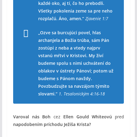
každé oko, aj tí, čo ho prebodli.
Všetky pokolenia zeme sa pre neho
rozplačú. Áno, amen.“
Zjavenie 1:7
„Ozve sa burcujúci povel, hlas
archanjela a Božia trúba, sám Pán
zostúpi z neba a vtedy najprv
vstanú mŕtvi v Kristovi. My živí
budeme spolu s nimi uchvátení do
oblakov v ústrety Pánovi; potom už
budeme s Pánom navždy.
Povzbudzujte sa navzájom týmito
slovami.“
1. Tesalonickým 4:16-18
Varoval nás Boh
cez
Ellen Gould Whiteovú
pred
napodobením príchodu Ježiša Krista?