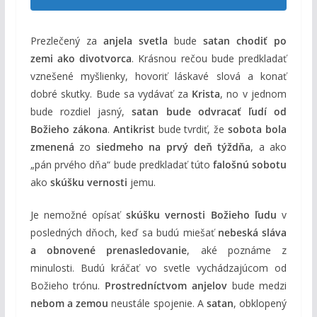
Prezlečený za
anjela svetla
bude
satan chodiť po
zemi ako divotvorca
. Krásnou rečou bude predkladať
vznešené myšlienky, hovoriť láskavé slová a konať
dobré skutky. Bude sa vydávať za
Krista
, no v jednom
bude rozdiel jasný,
satan bude odvracať ľudí od
Božieho zákona
.
Antikrist
bude tvrdiť, že
sobota bola
zmenená
zo
siedmeho na prvý deň týždňa
, a ako
„pán prvého dňa“ bude predkladať túto
falošnú sobotu
ako
skúšku vernosti
jemu.
Je nemožné opísať
skúšku vernosti Božieho ľudu
v
posledných dňoch, keď sa budú miešať
nebeská sláva
a obnovené prenasledovanie
, aké poznáme z
minulosti. Budú kráčať vo svetle vychádzajúcom od
Božieho trónu.
Prostredníctvom anjelov
bude medzi
nebom a zemou
neustále spojenie. A
satan
, obklopený