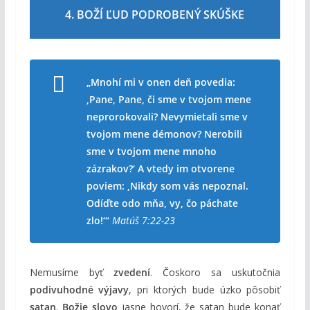
4. BOŽÍ ĽUD PODROBENÝ SKÚŠKE
„Mnohí mi v onen deň povedia:
‚Pane, Pane, či sme v tvojom mene
neprorokovali? Nevymietali sme v
tvojom mene démonov? Nerobili
sme v tvojom mene mnoho
zázrakov?‘ A vtedy im otvorene
poviem: ‚Nikdy som vás nepoznal.
Odíďte odo mňa, vy, čo páchate
zlo!‘“
Matúš 7:22-23
Nemusíme byť
zvedení
. Čoskoro sa uskutočnia
podivuhodné výjavy
, pri ktorých bude úzko pôsobiť
satan
.
Božie slovo
jasne hovorí, že satan bude konať