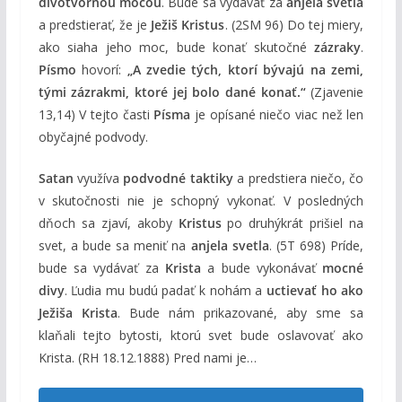
divotvornou mocou
. Bude sa vydávať za
anjela svetla
a predstierať, že je
Ježiš Kristus
. (2SM 96) Do tej miery,
ako siaha jeho moc, bude konať skutočné
zázraky
.
Písmo
hovorí:
„A zvedie tých, ktorí bývajú na zemi,
tými zázrakmi, ktoré jej bolo dané konať.“
(Zjavenie
13,14) V tejto časti
Písma
je opísané niečo viac než len
obyčajné podvody.
Satan
využíva
podvodné taktiky
a predstiera niečo, čo
v skutočnosti nie je schopný vykonať. V posledných
dňoch sa zjaví, akoby
Kristus
po druhýkrát prišiel na
svet, a bude sa meniť na
anjela svetla
. (5T 698) Príde,
bude sa vydávať za
Krista
a bude vykonávať
mocné
divy
. Ľudia mu budú padať k nohám a
uctievať ho ako
Ježiša Krista
. Bude nám prikazované, aby sme sa
klaňali tejto bytosti, ktorú svet bude oslavovať ako
Krista. (RH 18.12.1888) Pred nami je…