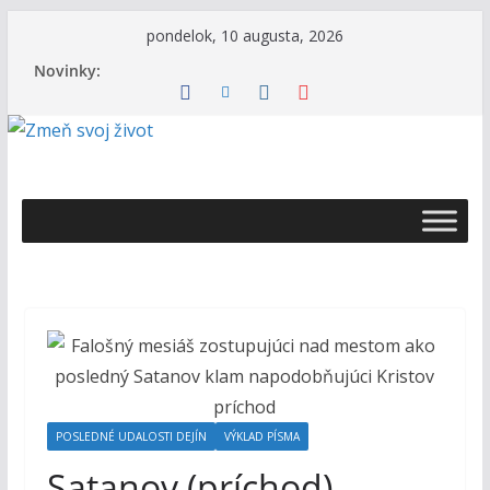
Skip
pondelok, 10 augusta, 2026
to
Novinky:
content
Ž
i
v
o
t
s
B
o
h
POSLEDNÉ UDALOSTI DEJÍN
VÝKLAD PÍSMA
o
Satanov (príchod)