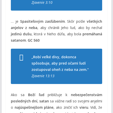
Zjavenie 3:10
… je
Spasiteľovým zasľúbením
. Skôr pošle
všetkých
anjelov z neba
, aby chránili Jeho ľud, ako by nechal
jedinú dušu
, ktorá v Neho dúfa, aby bola
premáhaná
satanom
.
GC 560
„Robí veľké divy, dokonca
spôsobuje, aby pred očami ľudí
zostupoval oheň z neba na zem.“
Zjavenie 13:13
Ako sa
Boží ľud
približuje k
nebezpečenstvám
posledných dní
,
satan
sa vážne radí so svojimi anjelmi
o
najúspešnejšom pláne
, ako zničiť ich
vieru
. Vidí, že