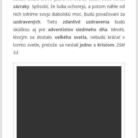
zázraky
. Spôsobí, že ľudia ochorejú, a potom náhle od
nich odníme svoju diabolskú moc. Budú považovaní za
uzdravených
. Tieto
zdanlivé uzdravenia
budú
skúškou aj pre
adventistov siedmeho dňa
. Mnohí,
ktorým sa dostalo
veľkého svetla
, nebudú kráčať v
tomto svetle, pretože sa nestali
jedno s Kristom
.
2SM
53