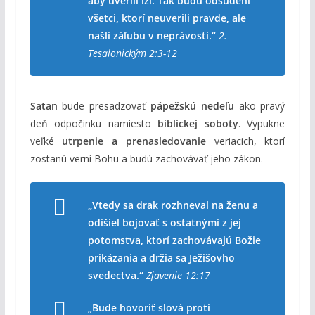
aby uverili lži. Tak budú odsúdení
všetci, ktorí neuverili pravde, ale
našli záľubu v neprávosti.“
2.
Tesalonickým 2:3-12
Satan
bude presadzovať
pápežskú nedeľu
ako pravý
deň odpočinku namiesto
biblickej soboty
. Vypukne
veľké
utrpenie a prenasledovanie
veriacich, ktorí
zostanú verní Bohu a budú zachovávať jeho zákon.
„Vtedy sa drak rozhneval na ženu a
odišiel bojovať s ostatnými z jej
potomstva, ktorí zachovávajú Božie
prikázania a držia sa Ježišovho
svedectva.“
Zjavenie 12:17
„Bude hovoriť slová proti