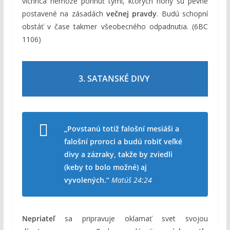
víchrica nemôže pohnúť tými, ktorých nohy sú pevne
postavené na zásadách
večnej pravdy
. Budú schopní
obstáť v čase takmer všeobecného odpadnutia. (6BC
1106)
3. SATANSKÉ DIVY
„Povstanú totiž falošní mesiáši a
falošní proroci a budú robiť veľké
divy a zázraky, takže by zviedli
(keby to bolo možné) aj
vyvolených.“
Matúš 24:24
Nepriateľ
sa pripravuje oklamať svet svojou