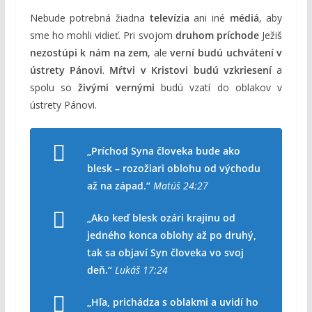
Nebude potrebná žiadna
televízia
ani iné
médiá
, aby
sme ho mohli vidieť. Pri svojom
druhom príchode
Ježiš
nezostúpi k nám na zem
, ale
verní budú uchvátení v
ústrety Pánovi
.
Mŕtvi v Kristovi budú vzkriesení
a
spolu so
živými vernými
budú vzatí do oblakov v
ústrety Pánovi.
„Príchod Syna človeka bude ako
blesk – rozožiari oblohu od východu
až na západ.“
Matúš 24:27
„Ako keď blesk ozári krajinu od
jedného konca oblohy až po druhý,
tak sa objaví Syn človeka vo svoj
deň.“
Lukáš 17:24
„Hľa, prichádza s oblakmi a uvidí ho