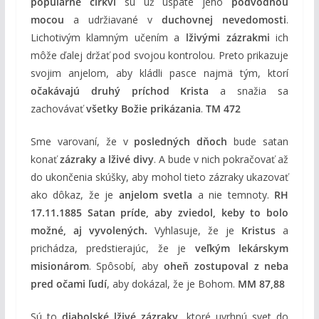
populárne cirkvi
sú už uspaté jeho
podvodnou
mocou
a udržiavané v
duchovnej nevedomosti
.
Lichotivým klamným učením a
lživými zázrakmi
ich
môže ďalej držať pod svojou kontrolou. Preto prikazuje
svojim anjelom, aby kládli pasce najmä tým, ktorí
očakávajú druhý príchod Krista
a snažia sa
zachovávať
všetky Božie prikázania
.
TM 472
Sme varovaní, že v
posledných dňoch
bude satan
konať
zázraky a lživé divy
. A bude v nich pokračovať až
do ukončenia skúšky, aby mohol tieto zázraky ukazovať
ako dôkaz, že je
anjelom svetla
a nie temnoty.
RH
17.11.1885
Satan príde, aby zviedol, keby to bolo
možné, aj vyvolených.
Vyhlasuje, že je
Kristus
a
prichádza, predstierajúc, že je
veľkým lekárskym
misionárom
. Spôsobí, aby
oheň zostupoval z neba
pred očami ľudí
, aby dokázal, že je Bohom.
MM 87,88
Sú to
diabolské lživé zázraky
, ktoré uvrhnú svet do