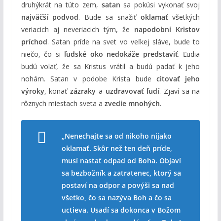
druhýkrát na túto zem,
satan
sa pokúsi vykonať svoj
najväčší podvod
. Bude sa snažiť
oklamať
všetkých
veriacich aj neveriacich tým, že
napodobní Kristov
príchod
. Satan príde na svet vo veľkej sláve, bude to
niečo, čo si
ľudské oko nedokáže predstaviť
. Ľudia
budú volať, že sa Kristus vrátil a budú padať k jeho
nohám. Satan v podobe Krista bude
citovať jeho
výroky
, konať
zázraky
a
uzdravovať ľudí
. Zjaví sa na
rôznych miestach sveta a
zvedie mnohých
.
„Nenechajte sa od nikoho nijako
oklamať. Skôr než ten deň príde,
musí nastať odpad od Boha. Objaví
sa bezbožník a zatratenec, ktorý sa
postaví na odpor a povýši sa nad
všetko, čo sa nazýva Boh a čo sa
uctieva. Usadí sa dokonca v Božom