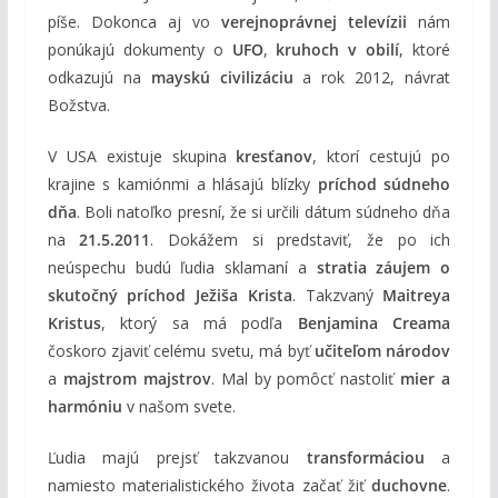
píše. Dokonca aj vo
verejnoprávnej televízii
nám
ponúkajú dokumenty o
UFO
,
kruhoch v obilí
, ktoré
odkazujú na
mayskú civilizáciu
a rok 2012, návrat
Božstva.
V USA existuje skupina
kresťanov
, ktorí cestujú po
krajine s kamiónmi a hlásajú blízky
príchod súdneho
dňa
. Boli natoľko presní, že si určili dátum súdneho dňa
na
21.5.2011
. Dokážem si predstaviť, že po ich
neúspechu budú ľudia sklamaní a
stratia záujem o
skutočný príchod Ježiša Krista
. Takzvaný
Maitreya
Kristus
, ktorý sa má podľa
Benjamina Creama
čoskoro zjaviť celému svetu, má byť
učiteľom národov
a
majstrom majstrov
. Mal by pomôcť nastoliť
mier a
harmóniu
v našom svete.
Ľudia majú prejsť takzvanou
transformáciou
a
namiesto materialistického života začať žiť
duchovne
.