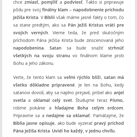
chce
zmiasť
,
pomýliť
a
podviesť
. Takto si pripravuje
pôdu pre svoj
finálny klam – napodobnenie príchodu
Ježiša Krista
. V
Biblii
však máme jasné fakty o tom, čo
sa stane predtým, ako sa
Pán Ježiš Kristus vráti pre
svojich verných
. Vieme teda, že pred skutočným
príchodom Pána Ježiša Krista bude zinscenovaná jeho
napodobenina
.
Satan
sa bude snažiť
strhnúť
všetkých na svoju stranu
vo finálnom klame proti
Bohu a Jeho zákonu.
Verte, že tento klam sa
veľmi rýchlo blíži
,
satan má
všetko dôkladne pripravené
. Je len na Bohu, kedy
satanovi dovolí, aby sa naplno prejavil, prišiel ako
anjel
svetla
a
oklamal celý svet
. Študujme teraz
Písmo
,
robme pokánie a
hľadajme Boha celým srdcom
.
Pripravme sa a
nedajme sa oklamať
. Pamätajme, že
Biblia jasne opisuje
, ako bude vyzerať
pravý príchod
Pána Ježiša Krista
.
Uvidí ho každý, v jednu chvíľu
.