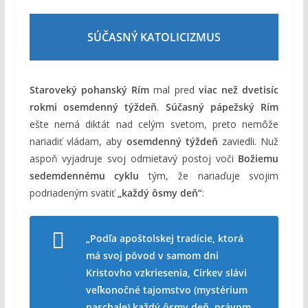
SÚČASNÝ KATOLICIZMUS
Staroveký pohanský Rím
mal pred
viac než dvetisíc
rokmi
osemdenný týždeň
.
Súčasný pápežský Rím
ešte nemá diktát nad celým svetom, preto nemôže
nariadiť vládam, aby
osemdenný týždeň
zaviedli. Nuž
aspoň vyjadruje svoj odmietavý postoj voči
Božiemu
sedemdennému cyklu
tým, že nariaďuje svojim
podriadeným svätiť
„každý ôsmy deň“
:
„Podľa apoštolskej tradície, ktorá
má svoj pôvod v samom dni
Kristovho vzkriesenia, Cirkev slávi
veľkonočné tajomstvo (mystérium
paschale) každý ôsmy deň, právom