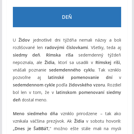
DEŇ
U
Židov
jednotlivé dni týždňa nemali názvy a boli
rozlišované len
radovými číslovkami
. Všetky, teda aj
siedmy deň
.
Rímska ríša
sedemdenný týždeň
nepoznala, ale
Židia
, ktorí sa usadili v
Rímskej ríši
,
vnášali poznanie
sedemdenného cyklu
. Tak vzniklo
pozvoľne aj
latinské pomenovanie dní
v
sedemdennom cykle
podľa
židovského vzoru
. Rozdiel
bol len v tom, že v
latinskom pomenovaní
siedmy
deň
dostal meno.
Meno siedmeho dňa
vzniklo prirodzene – tak ako
vznikala väčšina prezývok. Ak
Židia
v sobotu hovorili:
„
Dnes je ŠaBBáT
,“ možno ešte stále mali na mysli