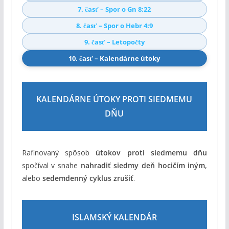
7. časť – Spor o Gn 8:22
8. časť – Spor o Hebr 4:9
9. časť – Letopočty
10. časť – Kalendárne útoky
KALENDÁRNE ÚTOKY PROTI SIEDMEMU
DŇU
Rafinovaný spôsob
útokov proti siedmemu dňu
spočíval v snahe
nahradiť siedmy deň hocičím iným
,
alebo
sedemdenný cyklus zrušiť
.
ISLAMSKÝ KALENDÁR