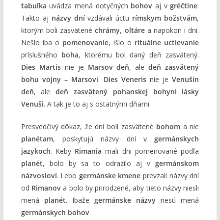
tabuľka
uvádza mená dotyčných
bohov
aj v
gréčtine
.
Takto aj
názvy dní
vzdávali úctu
rímskym božstvám
,
ktorým boli zasvätené
chrámy
,
oltáre
a napokon i dni.
Nešlo iba o
pomenovanie
, išlo o
rituálne uctievanie
príslušného
boha
, ktorému bol daný deň zasvätený.
Dies Martis
nie je
Marsov deň
, ale
deň zasvätený
bohu vojny – Marsovi
.
Dies Veneris
nie je
Venušin
deň
, ale
deň zasvätený pohanskej bohyni lásky
Venuši
. A tak je to aj s ostatnými dňami.
Presvedčivý dôkaz, že dni boli zasvätené
bohom
a nie
planétam
, poskytujú názvy dní v
germánskych
jazykoch
. Keby
Rimania
mali dni pomenované podľa
planét
, bolo by sa to odrazilo aj v
germánskom
názvosloví
. Lebo
germánske kmene
prevzali názvy dní
od
Rimanov
a bolo by prirodzené, aby tieto názvy niesli
mená
planét
. Ibaže
germánske názvy
nesú mená
germánskych bohov
.