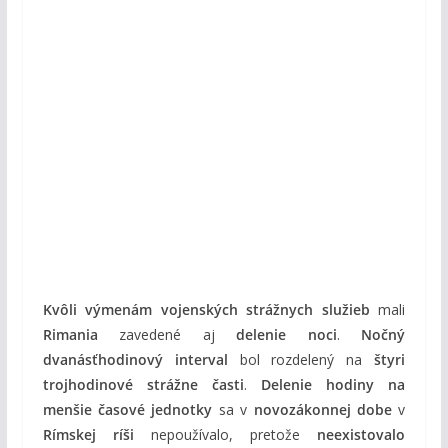
Kvôli výmenám vojenských strážnych služieb
mali
Rimania
zavedené aj
delenie noci
.
Nočný
dvanásťhodinový interval
bol rozdelený na
štyri
trojhodinové strážne časti
.
Delenie hodiny na
menšie časové jednotky
sa v
novozákonnej dobe
v
Rímskej ríši
nepoužívalo, pretože
neexistovalo