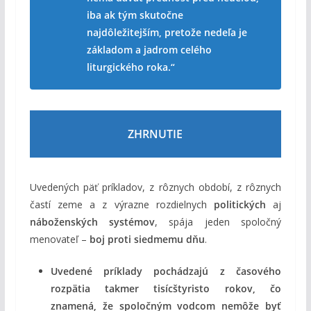
iba ak tým skutočne
najdôležitejším, pretože nedeľa je
základom a jadrom celého
liturgického roka.“
ZHRNUTIE
Uvedených päť príkladov, z rôznych období, z rôznych
častí zeme a z výrazne rozdielnych
politických
aj
náboženských systémov
, spája jeden spoločný
menovateľ –
boj proti siedmemu dňu
.
Uvedené príklady pochádzajú z časového
rozpätia takmer tisícštyristo rokov, čo
znamená, že spoločným vodcom nemôže byť