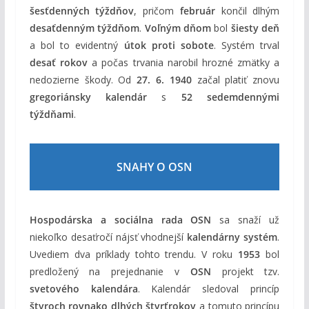
šesťdenných týždňov
, pričom
február
končil dlhým
desaťdenným týždňom
.
Voľným dňom
bol
šiesty deň
a bol to evidentný
útok proti sobote
. Systém trval
desať rokov
a počas trvania narobil hrozné zmätky a
nedozierne škody. Od
27. 6. 1940
začal platiť znovu
gregoriánsky kalendár
s
52 sedemdennými
týždňami
.
SNAHY O OSN
Hospodárska a sociálna rada OSN
sa snaží už
niekoľko desaťročí nájsť vhodnejší
kalendárny systém
.
Uvediem dva príklady tohto trendu. V roku
1953
bol
predložený na prejednanie v
OSN
projekt tzv.
svetového kalendára
. Kalendár sledoval princíp
štyroch rovnako dlhých štvrťrokov
a tomuto princípu