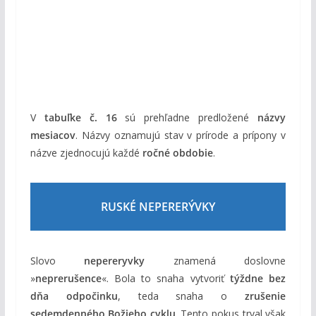
V
tabuľke č. 16
sú prehľadne predložené
názvy
mesiacov
. Názvy oznamujú stav v prírode a prípony v
názve zjednocujú každé
ročné obdobie
.
RUSKÉ NEPERERÝVKY
Slovo
nepereryvky
znamená doslovne
»
neprerušence
«. Bola to snaha vytvoriť
týždne bez
dňa odpočinku
, teda snaha o
zrušenie
sedemdenného Božieho cyklu
. Tento pokus trval však