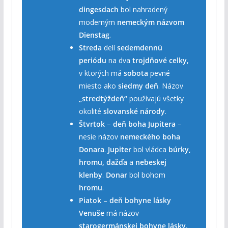
dingesdach
bol nahradený
moderným
nemeckým názvom
Dienstag
.
Streda
delí
sedemdennú
periódu
na dva
trojdňové celky
,
v ktorých má
sobota
pevné
miesto ako
siedmy deň
. Názov
„stredtýždeň“
používajú všetky
okolité
slovanské národy
.
Štvrtok
–
deň boha Jupitera
–
nesie názov
nemeckého boha
Donara
.
Jupiter
bol vládca
búrky,
hromu, dažďa
a
nebeskej
klenby
.
Donar
bol bohom
hromu
.
Piatok
–
deň bohyne lásky
Venuše
má názov
starogermánskej bohyne lásky
,