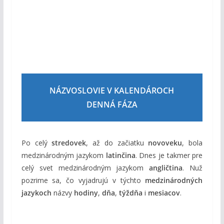
NÁZVOSLOVIE V KALENDÁROCH
DENNÁ FÁZA
Po celý
stredovek
, až do začiatku
novoveku
, bola
medzinárodným jazykom
latinčina
. Dnes je takmer pre
celý svet medzinárodným jazykom
angličtina
. Nuž
pozrime sa, čo vyjadrujú v týchto
medzinárodných
jazykoch
názvy
hodiny
,
dňa
,
týždňa
i
mesiacov
.