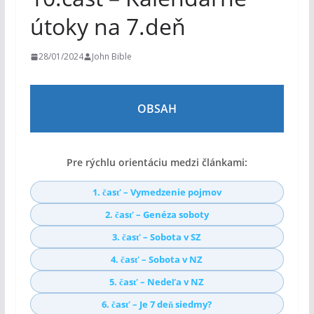
m
útoky na 7.deň
28/01/2024
John Bible
OBSAH
Pre rýchlu orientáciu medzi článkami:
1. časť – Vymedzenie pojmov
2. časť – Genéza soboty
3. časť – Sobota v SZ
4. časť – Sobota v NZ
5. časť – Nedeľa v NZ
6. časť – Je 7 deň siedmy?