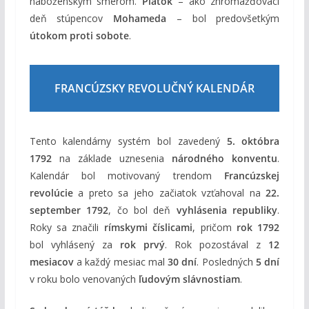
náboženským smerom.
Piatok
– ako zhromažďovací
deň stúpencov
Mohameda
– bol predovšetkým
útokom proti sobote
.
FRANCÚZSKY REVOLUČNÝ KALENDÁR
Tento kalendárny systém bol zavedený
5. októbra
1792
na základe uznesenia
národného konventu
.
Kalendár bol motivovaný trendom
Francúzskej
revolúcie
a preto sa jeho začiatok vzťahoval na
22.
september 1792
, čo bol deň
vyhlásenia republiky
.
Roky sa značili
rímskymi číslicami
, pričom
rok 1792
bol vyhlásený za
rok prvý
. Rok pozostával z
12
mesiacov
a každý mesiac mal
30 dní
. Posledných
5 dní
v roku bolo venovaných
ľudovým slávnostiam
.