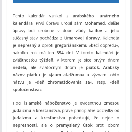
Tento kalendár vznikol z
arabského lunárneho
kalendára
. Prvú úpravu urobil sám
Mohamed
, ďalšie
úpravy boli urobené v dobe vlády
kalifov
a jeho
súčasný stav pochádza z
Umarovej úpravy
. Kalendár
je
nepresný
a oproti
gregoriánskemu
»beží dopredu«,
nakoľko rok má len
354 dní
. V tomto kalendári je
zvláštnosťou
týždeň
, v ktorom je síce prvým dňom
nedeľa
, ale sviatočným dňom je
piatok
.
Arabský
názov piatku
je »
jaum al-džuma
« a význam tohto
názvu je »
deň zhromažďovania sa
«, resp. »
deň
spoločenstva
«.
Hoci
islamské náboženstvo
je evidentnou zmesou
judaizmu
a
kresťanstva
, práve principiálne odchýlky od
judaizmu
a
kresťanstva
potvrdzujú, že nejde o
nepresnosti
, ale o
premyslený útok
proti obom