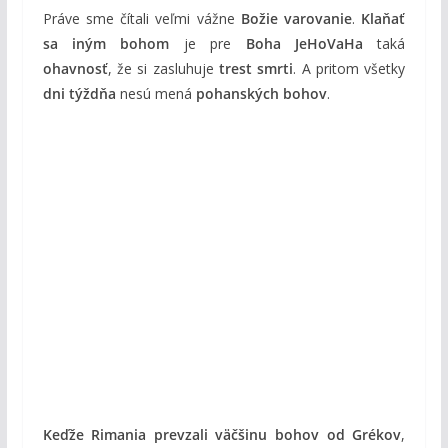
Práve sme čítali veľmi vážne
Božie varovanie
.
Klaňať
sa iným bohom
je pre
Boha JeHoVaHa
taká
ohavnosť
, že si zasluhuje
trest smrti
. A pritom všetky
dni týždňa
nesú mená
pohanských bohov
.
Keďže Rimania prevzali väčšinu bohov od Grékov
,