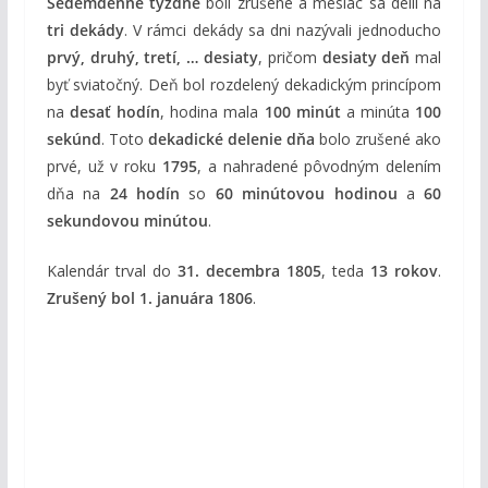
Sedemdenné týždne
boli zrušené a mesiac sa delil na
tri dekády
. V rámci dekády sa dni nazývali jednoducho
prvý, druhý, tretí, … desiaty
, pričom
desiaty deň
mal
byť sviatočný. Deň bol rozdelený dekadickým princípom
na
desať hodín
, hodina mala
100 minút
a minúta
100
sekúnd
. Toto
dekadické delenie dňa
bolo zrušené ako
prvé, už v roku
1795
, a nahradené pôvodným delením
dňa na
24 hodín
so
60 minútovou hodinou
a
60
sekundovou minútou
.
Kalendár trval do
31. decembra 1805
, teda
13 rokov
.
Zrušený bol 1. januára 1806
.