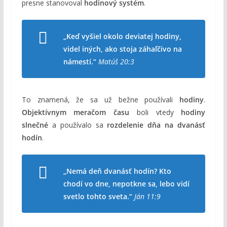
presne stanovoval
hodinový systém
.
„Keď vyšiel okolo deviatej hodiny,
videl iných, ako stoja záhaľčivo na
námestí.“
Matúš 20:3
To znamená, že sa už bežne používali
hodiny
.
Objektívnym meračom času
boli vtedy
hodiny
slnečné
a používalo sa
rozdelenie dňa na dvanásť
hodín
.
„Nemá deň dvanásť hodín? Kto
chodí vo dne, nepotkne sa, lebo vidí
svetlo tohto sveta.“
Ján 11:9