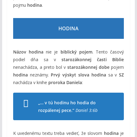
pojmu
hodina
.
HODINA
Názov hodina
nie je
biblický pojem
. Tento časový
podiel dňa sa v
starozákonnej časti Biblie
nenachádza, a preto bol v
starozákonnej dobe
pojem
hodina
neznámy.
Prvý výskyt slova hodina
sa v
SZ
nachádza v knihe
proroka Daniela
:
„… v tú hodinu ho hodia do
rozpálenej pece.“
Daniel 3:6b
K uvedenému textu treba vedieť, že slovom
hodina
je