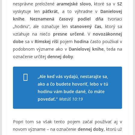
nesprávne preložené
aramejské slovo
, ktoré sa v
SZ
vyskytuje len
päťkrát
, a to výhradne v
Danielovej
knihe
.
Neznamená časový podiel dňa
tvoriaci
„hodinu“, ale označuje len
stanovený čas
, ktorý sa
vzťahuje na niečo
presne určené
. V
novozákonnej
dobe
sa v
Rímskej ríši
pojem
hodina
často používal v
podobnom význame ako v
Danielovej knihe
, teda na
označenie určitej
dennej doby
.
„Ale keď vás vydajú, nestarajte sa,
ako a čo budete hovoriť, lebo v tú
hodinu vám bude dané, čo máte
povedať.“
Matúš 10:19
Popri tom sa však tento pojem začal používať aj v
novom význame – na označenie
dennej doby
, ktorú už