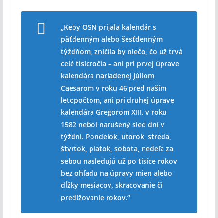
„Keby OSN prijala kalendár s
päťdenným alebo šesťdenným
týždňom, zničila by niečo, čo už trvá
celé tisícročia – ani pri prvej úprave
kalendára nariadenej Júliom
Caesarom v roku 46 pred naším
letopočtom, ani pri druhej úprave
kalendára Gregorom XIII. v roku
1582 nebol narušený sled dní v
týždni. Pondelok, utorok, streda,
štvrtok, piatok, sobota, nedeľa za
sebou nasledujú už po tisíce rokov
bez ohľadu na úpravy mien alebo
dĺžky mesiacov, skracovanie či
predlžovanie rokov.“