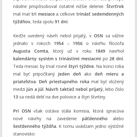
násilne prispôsoboval ostatné nižšie delenie.
Štvrťrok
mal mať
tri mesiace
a celkove
trinásť sedemdenných
týždňov
, teda spolu
91 dní
.
Keďže uvedený návrh nebol prijatý, v
OSN
sa vážne
jednalo v rokoch
1954 – 1956
o návrhu filozofa
Augusta Comta
, ktorý už v roku
1849
navrhol
kalendárny systém s trinástimi mesiacmi
po
28 dní
.
Teda mesiac by trval rovné
štyri týždne
. Na konci roka
mal byť pripočítaný
jeden deň
ako
deň mieru a
priateľstva
.
Deň priestupného roka
mal byť vložený
medzi
jún a júl
.
Návrh taktiež nebol prijatý
, lebo číslo
13
sa nedá deliť na dve polovice a štyri štvrtiny.
Pri OSN
však ostáva stála komisia, ktorá spracúva
nové návrhy na zavedenie
päťdenného
alebo
šesťdenného týždňa
. K tomu uvádzam jedno výstižné
stanovisko: