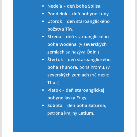
Nedeľa
–
deň boha Solisa
.
Pondelok
–
deň bohyne Luny
.
Utorok
–
deň staroanglického
božstva Tíw
.
Streda
–
deň staroanglického
boha Wodena
. (V
severských
zemiach
sa nazýva
Ódin
.)
Štvrtok
–
deň staroanglického
boha Thunora
, boha hromu. (V
severských zemiach
má meno
Thór
.)
Piatok
–
deň staroanglickej
bohyne lásky Frigy
.
Sobota
–
deň boha Saturna
,
patróna krajiny
Latium
.