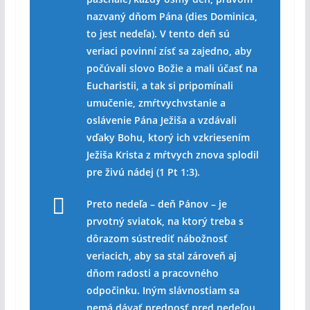
nazvaný dňom Pána (dies Dominica,
to jest nedeľa). V tento deň sú
veriaci povinní zísť sa zajedno, aby
počúvali slovo Božie a mali účasť na
Eucharistii, a tak si pripomínali
umučenie, zmŕtvychvstanie a
oslávenie Pána Ježiša a vzdávali
vďaky Bohu, ktorý ich vzkriesením
Ježiša Krista z mŕtvych znova splodil
pre živú nádej (1 Pt 1:3).
Preto nedeľa – deň Pánov – je
prvotný sviatok, na ktorý treba s
dôrazom sústrediť nábožnosť
veriacich, aby sa stal zároveň aj
dňom radosti a pracovného
odpočinku. Iným slávnostiam sa
nemá dávať prednosť pred nedeľou,