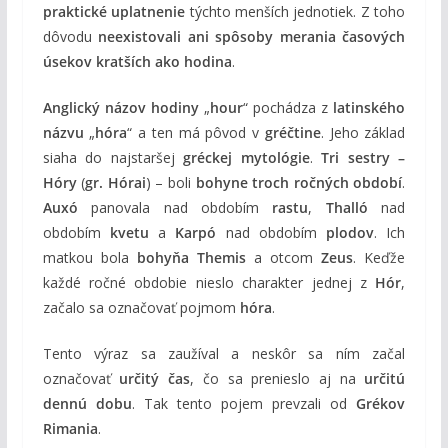
praktické uplatnenie
týchto menších jednotiek. Z toho
dôvodu
neexistovali ani spôsoby merania časových
úsekov kratších ako hodina
.
Anglický názov hodiny
„
hour
“ pochádza z
latinského
názvu
„
hóra
“ a ten má pôvod v
gréčtine
. Jeho základ
siaha do najstaršej
gréckej mytológie
.
Tri sestry –
Hóry
(
gr. Hórai
) – boli
bohyne troch ročných období
.
Auxó
panovala nad obdobím
rastu
,
Thalló
nad
obdobím
kvetu
a
Karpó
nad obdobím
plodov
. Ich
matkou bola
bohyňa Themis
a otcom
Zeus
. Keďže
každé ročné obdobie nieslo charakter jednej z
Hór
,
začalo sa označovať pojmom
hóra
.
Tento výraz sa zaužíval a neskôr sa ním začal
označovať
určitý čas
, čo sa prenieslo aj na
určitú
dennú dobu
. Tak tento pojem prevzali od
Grékov
Rimania
.