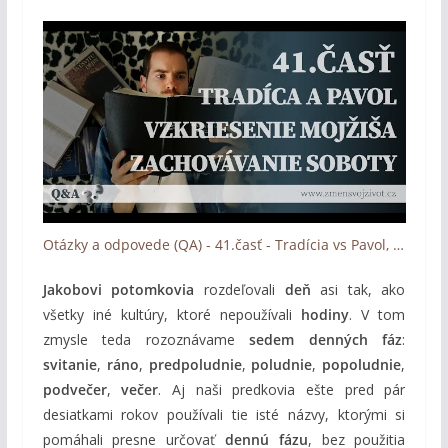
Otázky a odpovede (QA) - 41.časť - Tradícia vs Pavol, Vzkriesenie Mojžiša, Zachovávanie soboty
Jakobovi potomkovia
rozdeľovali
deň
asi tak, ako
všetky iné kultúry, ktoré nepoužívali
hodiny
. V tom
zmysle teda rozoznávame
sedem denných fáz
:
svitanie
,
ráno
,
predpoludnie
,
poludnie
,
popoludnie
,
podvečer
,
večer
. Aj naši predkovia ešte pred pár
desiatkami rokov používali tie isté názvy, ktorými si
pomáhali presne určovať
dennú fázu
, bez použitia