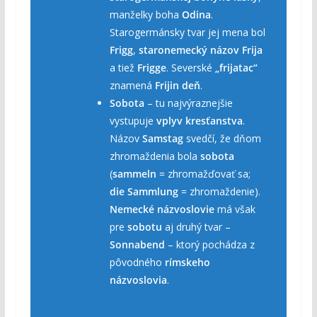
manželky boha
Odina
.
Starogermánsky tvar jej mena bol
Frigg
,
staronemecký názov
Frija
a tiež
Frigge
. Severské
„frijatac“
znamená
Frijin deň
.
Sobota
– tu najvýraznejšie
vystupuje
vplyv kresťanstva
.
Názov
Samstag
svedčí, že dňom
zhromaždenia bola
sobota
(
sammeln
= zhromažďovať sa;
die Sammlung
= zhromaždenie).
Nemecké názvoslovie
má však
pre
sobotu
aj druhý tvar –
Sonnabend
– ktorý pochádza z
pôvodného
rímskeho
názvoslovia
.