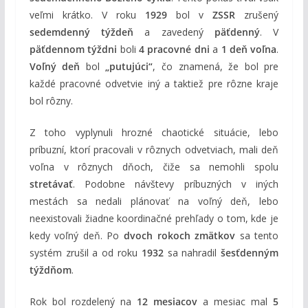
veľmi krátko. V roku
1929
bol v
ZSSR
zrušený
sedemdenný týždeň
a zavedený
päťdenný
. V
päťdennom týždni
boli
4 pracovné dni
a
1 deň voľna
.
Voľný deň
bol
„putujúci“
, čo znamená, že bol pre
každé pracovné odvetvie iný a taktiež pre rôzne kraje
bol rôzny.
Z toho vyplynuli hrozné chaotické situácie, lebo
príbuzní, ktorí pracovali v rôznych odvetviach, mali deň
voľna v rôznych dňoch, čiže sa nemohli spolu
stretávať
. Podobne návštevy príbuzných v iných
mestách sa nedali plánovať na voľný deň, lebo
neexistovali žiadne koordinačné prehľady o tom, kde je
kedy voľný deň. Po
dvoch rokoch zmätkov
sa tento
systém zrušil a od roku
1932
sa nahradil
šesťdenným
týždňom
.
Rok bol rozdelený na
12 mesiacov
a mesiac mal
5