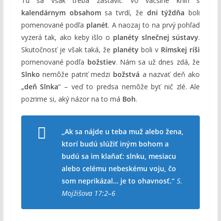
Tu sa však treba zastaviť. Vo väčšine kníh s
kalendárnym obsahom
sa tvrdí, že
dni týždňa
boli
pomenované podľa
planét
. A naozaj to na prvý pohľad
vyzerá tak, ako keby išlo o
planéty slnečnej sústavy
.
Skutočnosť je však taká, že
planéty
boli v
Rímskej ríši
pomenované podľa
božstiev
. Nám sa už dnes zdá, že
Slnko
nemôže patriť medzi
božstvá
a nazvať deň ako
„
deň Slnka
“ – veď to predsa nemôže byť nič zlé. Ale
pozrime si, aký názor na to má
Boh
.
„Ak sa nájde u teba muž alebo žena,
ktorí budú slúžiť iným bohom a
budú sa im klaňať: slnku, mesiacu
alebo celému nebeskému voju, čo
som neprikázal… je to ohavnosť.“
5.
Mojžišova 17:2–6