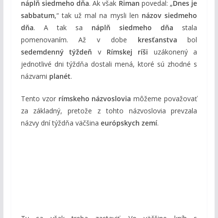
náplň siedmeho dňa
. Ak však
Riman
povedal: „
Dnes je
sabbatum
,“ tak už mal na mysli len
názov siedmeho
dňa
. A tak sa
náplň siedmeho dňa
stala
pomenovaním. Až v dobe
kresťanstva
bol
sedemdenný týždeň
v
Rímskej ríši
uzákonený a
jednotlivé dni týždňa dostali mená, ktoré sú zhodné s
názvami
planét
.
Tento vzor
rímskeho názvoslovia
môžeme považovať
za základný, pretože z tohto názvoslovia prevzala
názvy dní týždňa väčšina
európskych zemí
.