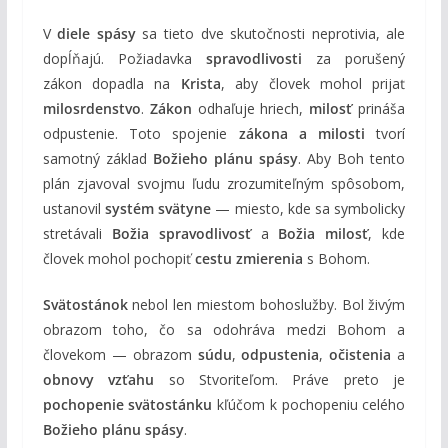
V
diele spásy
sa tieto dve skutočnosti neprotivia, ale
dopĺňajú. Požiadavka
spravodlivosti
za porušený
zákon dopadla na
Krista
, aby človek mohol prijať
milosrdenstvo
.
Zákon
odhaľuje hriech,
milosť
prináša
odpustenie. Toto spojenie
zákona a milosti
tvorí
samotný základ
Božieho plánu spásy
. Aby Boh tento
plán zjavoval svojmu ľudu zrozumiteľným spôsobom,
ustanovil
systém svätyne
— miesto, kde sa symbolicky
stretávali
Božia spravodlivosť
a
Božia milosť
, kde
človek mohol pochopiť
cestu zmierenia
s Bohom.
Svätostánok
nebol len miestom bohoslužby. Bol živým
obrazom toho, čo sa odohráva medzi Bohom a
človekom — obrazom
súdu
,
odpustenia
,
očistenia
a
obnovy vzťahu
so Stvoriteľom. Práve preto je
pochopenie svätostánku
kľúčom k pochopeniu celého
Božieho plánu spásy
.