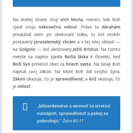
Na druhej strane stojí
vrch Moria
, miesto, kde Boh
zjavil svoju
nekonečnú milosť
. Práve tu
Abrahám
preukázal vieru pri obetovaní Izáka, tu bol neskôr
postavený
jeruzalemský chrám
a v tej istej oblasti —
na
Golgote
— bol ukrižovaný
Ježiš Kristus
. Na tomto
mieste sa naplno zjavila
Božia láska
k človeku, keď
Boží Syn
priniesol obeť za
hriech sveta
. Na Sinaji Boh
napísal svoj zákon. Na Morii Boh dal svojho Syna.
Zákon
ukazuje, čo je
spravodlivosť
, a
kríž
ukazuje, čo
je
milosť
.
„Milosrdenstvo a vernosť sa stretnú
navzájom, spravodlivosť a pokoj sa
pobozkajú.“
Žalm 85:11