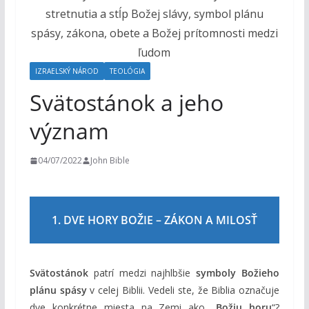
o
h
o
m
IZRAELSKÝ NÁROD
TEOLÓGIA
Svätostánok a jeho
význam
04/07/2022
John Bible
1. DVE HORY BOŽIE – ZÁKON A MILOSŤ
Svätostánok
patrí medzi najhlbšie
symboly Božieho
plánu spásy
v celej Biblii. Vedeli ste, že Biblia označuje
dve konkrétne miesta na Zemi ako „
Božiu horu
“?