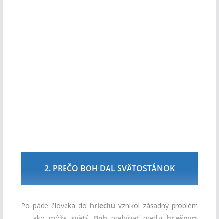
2. PREČO BOH DAL SVÄTOSTÁNOK
Po páde človeka do
hriechu
vznikol zásadný problém
— ako môže
svätý Boh
prebývať medzi
hriešnym