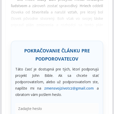
ľudstvom
a zároveň zostať spravodlivý.
Hriech
oddelil
človeka od
Stvoriteľa
a narušil
vzťah
, pre ktorý bol
človek pôvodne stvorený. Boh však vo svojej
láske
pripravil
plán zmierenia
a rozhodol sa tento plán
zjavovať postupne prostredníctvom
viditeľných
symbolov
. Práve preto prikázal Mojžišovi:
POKRAČOVANIE ČLÁNKU PRE
PODPOROVATEĽOV
Táto časť je dostupná pre tých, ktorí podporujú
projekt John Bible. Ak sa chcete stať
podporovateľom, alebo už podporovateľom ste,
napíšte mi na
zmensvojzivotcz@gmail.com
a
obratom vám pošlem heslo.