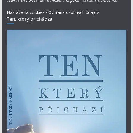
„Stvoriteľu, ak si tam a môžeš ma počuť, prosím, pomôž mi.“
Nastavenia cookies / Ochrana osobných údajov
Ten, ktorý prichádza