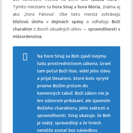
Týmito miestami sú
hora Sinaj
a
hora Moria
, známa aj
ako „hora Pánova“. Obe tieto miesta zohrávajú
kľúčovú úlohu
v
dejinách spásy
a odhaľujú
Boží
charakter
z dvoch zásadných uhlov —
spravodlivosti
a
milosrdenstva
.
Na hore Sinaj sa Boh zjavil svojmu
ľudu prostredníctvom zákona. Izrael
tam počul Boží hlas, videl Jeho slávu
a prijal Desatoro, ktoré bolo vyryté
priamo Božím prstom do
kamenných tabúľ. Boží zákon nie je
len súborom prikázaní, ale zjavením
Božieho charakteru, Jeho svätosti a
spravodlivosti. Sinaj ukazuje, že Boh
je svätý, spravodlivý a že hriech
nemôže zostať bez následkov.