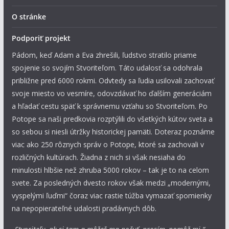
O stránke
Podporiť projekt
Pádom, keď Adam a Eva zhrešili, ľudstvo stratilo priame
spojenie so svojím Stvoriteľom. Táto udalosť sa odohrala
približne pred 6000 rokmi. Odvtedy sa ľudia usilovali zachovať
svoje miesto vo vesmíre, odovzdávať ho ďalším generáciám
a hľadať cestu späť k správnemu vzťahu so Stvoriteľom. Po
Potope sa naši predkovia rozptýlili do všetkých kútov sveta a
so sebou si niesli útržky historickej pamäti. Doteraz poznáme
viac ako 250 rôznych správ o Potope, ktoré sa zachovali v
rozličných kultúrach. Žiadna z nich si však nesiaha do
minulosti hlbšie než zhruba 5000 rokov – tak je to na celom
svete. Za posledných dvesto rokov však medzi „modernými,
vyspelými ľuďmi“ čoraz viac rastie túžba vymazať spomienky
na nepopierateľné udalosti pradávnych dôb.