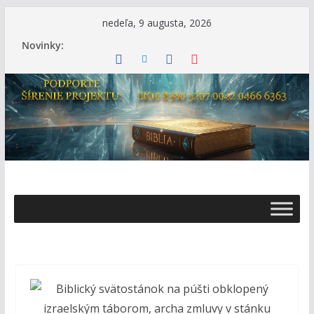
Skip
nedeľa, 9 augusta, 2026
to
Novinky:
content
Ž
i
v
o
t
s
B