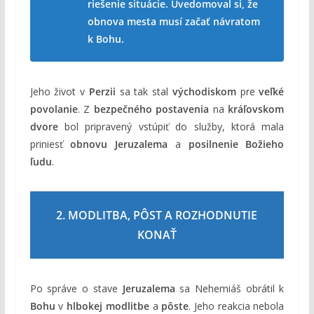
riešenie situácie. Uvedomoval si, že
obnova mesta musí začať návratom
k Bohu.
Jeho život v
Perzii
sa tak stal
východiskom
pre
veľké
povolanie
. Z
bezpečného postavenia
na
kráľovskom
dvore
bol pripravený vstúpiť do služby, ktorá mala
priniesť
obnovu Jeruzalema
a
posilnenie Božieho
ľudu
.
2. MODLITBA, PÔST A ROZHODNUTIE
KONAŤ
Po správe o stave
Jeruzalema
sa Nehemiáš obrátil k
Bohu
v
hlbokej modlitbe
a
pôste
. Jeho reakcia nebola