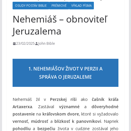
o
OSUDY POSTÁV BIBLIE
PRÉMIOVÉ
VÝKLAD PÍSMA
h
Nehemiáš – obnoviteľ
o
Jeruzalema
m
23/02/2025
John Bible
1. NEHEMIÁŠOV ŽIVOT V PERZII A
SPRÁVA O JERUZALEME
Nehemiáš žil v
Perzskej ríši
ako
čašník kráľa
Artaxerxa
. Zastával
významné
a
dôveryhodné
postavenie
na
kráľovskom dvore
, ktoré si vyžadovalo
vernosť
,
múdrosť
a
blízkosť k panovníkovi
. Napriek
pohodliu
a
bezpečiu
života v cudzine zostával jeho