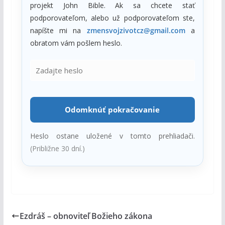
projekt John Bible. Ak sa chcete stať
podporovateľom, alebo už podporovateľom ste,
napíšte mi na
zmensvojzivotcz@gmail.com
a
obratom vám pošlem heslo.
Odomknúť pokračovanie
Heslo ostane uložené v tomto prehliadači.
(Približne 30 dní.)
Ezdráš – obnoviteľ Božieho zákona