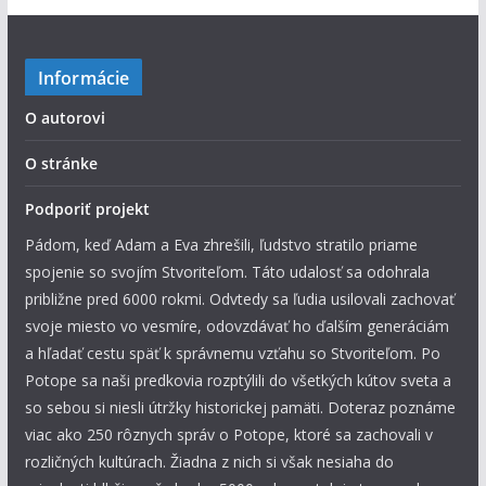
Informácie
O autorovi
O stránke
Podporiť projekt
Pádom, keď Adam a Eva zhrešili, ľudstvo stratilo priame
spojenie so svojím Stvoriteľom. Táto udalosť sa odohrala
približne pred 6000 rokmi. Odvtedy sa ľudia usilovali zachovať
svoje miesto vo vesmíre, odovzdávať ho ďalším generáciám
a hľadať cestu späť k správnemu vzťahu so Stvoriteľom. Po
Potope sa naši predkovia rozptýlili do všetkých kútov sveta a
so sebou si niesli útržky historickej pamäti. Doteraz poznáme
viac ako 250 rôznych správ o Potope, ktoré sa zachovali v
rozličných kultúrach. Žiadna z nich si však nesiaha do