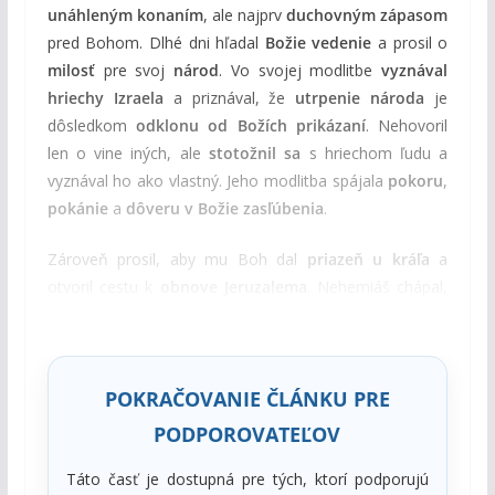
unáhleným konaním
, ale najprv
duchovným zápasom
pred Bohom. Dlhé dni hľadal
Božie vedenie
a prosil o
milosť
pre svoj
národ
. Vo svojej modlitbe
vyznával
hriechy Izraela
a priznával, že
utrpenie národa
je
dôsledkom
odklonu od Božích prikázaní
. Nehovoril
len o vine iných, ale
stotožnil sa
s hriechom ľudu a
vyznával ho ako vlastný. Jeho modlitba spájala
pokoru
,
pokánie
a
dôveru v Božie zasľúbenia
.
Zároveň prosil, aby mu Boh dal
priazeň u kráľa
a
otvoril cestu k
obnove Jeruzalema
. Nehemiáš chápal,
že skutočná
obnova
môže prísť len
Božím zásahom
a
vedením
.
POKRAČOVANIE ČLÁNKU PRE
PODPOROVATEĽOV
Táto časť je dostupná pre tých, ktorí podporujú