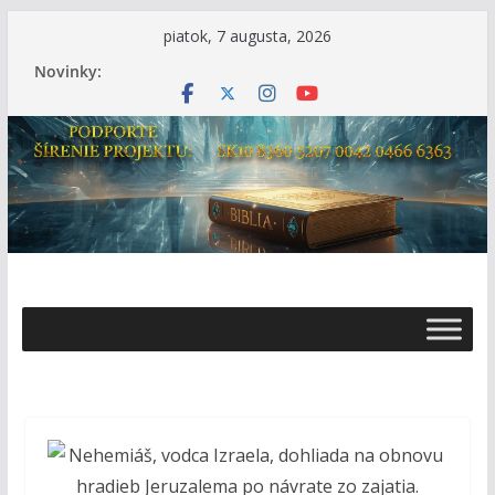
Skip
piatok, 7 augusta, 2026
to
Novinky:
content
Ž
i
v
o
t
s
B