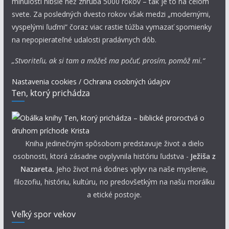
minulosti hlbšie než zhruba 5000 rokov – tak je to na celom
svete. Za posledných dvesto rokov však medzi „modernými,
vyspelými ľuďmi“ čoraz viac rastie túžba vymazať spomienky
na nepopierateľné udalosti pradávnych dôb.
„Stvoriteľu, ak si tam a môžeš ma počuť, prosím, pomôž mi.“
Nastavenia cookies / Ochrana osobných údajov
Ten, ktorý prichádza
Kniha jedinečným spôsobom predstavuje život a dielo
osobnosti, ktorá zásadne ovplyvnila históriu ľudstva -
Ježiša z
Nazareta.
Jeho život má dodnes vplyv na naše myslenie,
filozofiu, históriu, kultúru, no predovšetkým na našu morálku
a etické postoje.
Veľký spor vekov