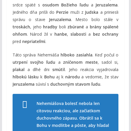
srdce späté s
osudom Božieho ľudu
a
Jeruzalema
.
Jedného dňa prišli do
Perzie
muži z
Judska
a priniesli
správu o stave
Jeruzalema
. Mesto bolo stále v
troskách
, jeho
hradby
boli
zbúrané
a
brány spálené
ohňom
. Národ žil v
hanbe
,
slabosti
a
bez ochrany
pred
nepriateľmi
.
Táto správa Nehemiáša
hlboko zasiahla
. Keď počul o
utrpení svojho ľudu
a
zničenom meste
, sadol si,
plakal
a dlhé dni
smútil
. Jeho reakcia vyjadrovala
hlbokú lásku
k
Bohu
aj k
národu
a vedomie, že stav
Jeruzalema
súvisí s
duchovným stavom ľudu
.
Nehemiášova bolesť nebola len
citovou reakciou, ale začiatkom
duchovného zápasu. Obrátil sa k
Bohu v modlitbe a pôste, aby hľadal