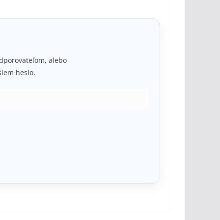
k
, ktorý pomáhal udržiavať jeho
moc
.
podporovateľom, alebo
lem heslo.