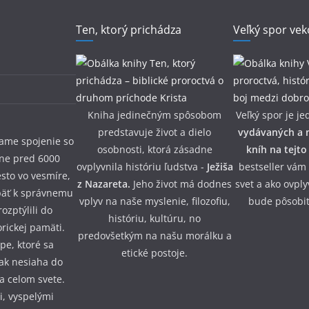
Ten, ktorý prichádza
Veľký spor vek
Kniha jedinečným spôsobom
Veľký spor je je
predstavuje život a dielo
vydávaných a n
iame spojenie so
osobnosti, ktorá zásadne
kníh na tejto
žne pred 6000
ovplyvnila históriu ľudstva -
Ježiša
bestseller vám
esto vo vesmíre,
z Nazareta.
Jeho život má dodnes
svet a ako ovpl
päť k správnemu
vplyv na naše myslenie, filozofiu,
bude pôsobiť
ozptýlili do
históriu, kultúru, no
orickej pamäti.
predovšetkým na našu morálku a
pe, ktoré sa
etické postoje.
šak nesiaha do
na celom svete.
, vyspelými