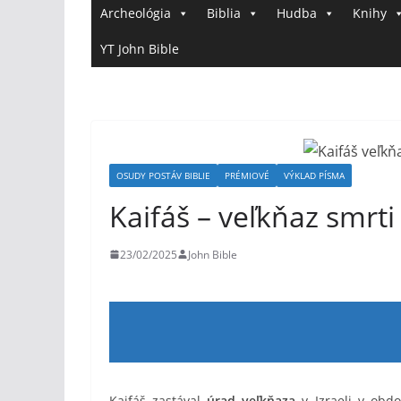
Archeológia
Biblia
Hudba
Knihy
YT John Bible
OSUDY POSTÁV BIBLIE
PRÉMIOVÉ
VÝKLAD PÍSMA
Kaifáš – veľkňaz smrti
23/02/2025
John Bible
Kaifáš zastával
úrad veľkňaza
v Izraeli v obd