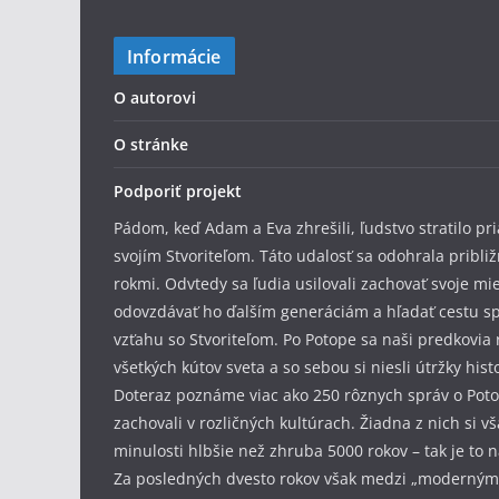
Informácie
O autorovi
O stránke
Podporiť projekt
Pádom, keď Adam a Eva zhrešili, ľudstvo stratilo pr
svojím Stvoriteľom. Táto udalosť sa odohrala pribli
rokmi. Odvtedy sa ľudia usilovali zachovať svoje mi
odovzdávať ho ďalším generáciám a hľadať cestu s
vzťahu so Stvoriteľom. Po Potope sa naši predkovia r
všetkých kútov sveta a so sebou si niesli útržky hist
Doteraz poznáme viac ako 250 rôznych správ o Poto
zachovali v rozličných kultúrach. Žiadna z nich si v
minulosti hlbšie než zhruba 5000 rokov – tak je to 
Za posledných dvesto rokov však medzi „modernými