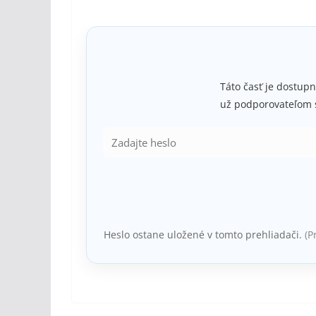
postavenie náboženských vodcov. Kaifáš vnímal
Táto časť je dostupn
už podporovateľom 
Heslo ostane uložené v tomto prehliadači.
(P