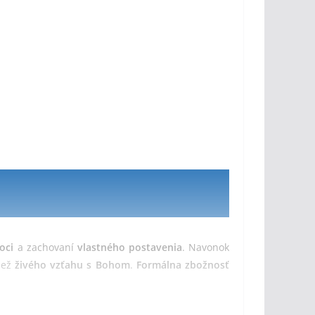
oci
a zachovaní
vlastného postavenia
. Navonok
ež
živého vzťahu s Bohom
.
Formálna zbožnosť
vo
a volalo k
úprimnému obráteniu
, ohrozovalo