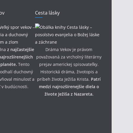
ov
Cesta lásky
dna
z najčastejšie
Dráma Vekov je právom
ajrozšírenejších
považovaná za vrcholný literárny
 planéte.
Tento
prejav americkej spisovateľky.
 odhalí duchovný
Historická dráma, životopis a
yvňoval minulosť a
príbeh života Ježiša Krista.
Patrí
 v budúcnosti.
medzi najrozšírenejšie diela o
živote Ježiša z Nazareta.