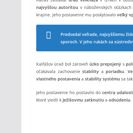
najvyššou autoritou
v náboženských otázkach
krajine. Jeho postavenie mu poskytovalo
veľký v
Predsedal veľrade, najvyššiemu ži
sporoch. V jeho rukách sa sústreďo
Kaifášov úrad bol zároveň
úzko prepojený
s
pol
očakávala zachovanie
stability
a
poriadku
.
Ve
vlastného postavenia
a
stability systému
sa tak
Jeho postavenie ho postavilo do
centra udalost
ktoré viedli k
Ježišovmu zatknutiu
a
odsúdeniu
.