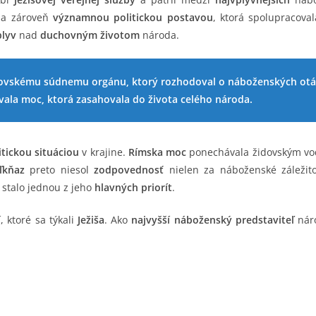
 a zároveň
významnou politickou postavou
, ktorá spolupracova
plyv
nad
duchovným životom
národa.
dovskému súdnemu orgánu, ktorý rozhodoval o náboženských otá
vala moc, ktorá zasahovala do života celého národa.
itickou situáciou
v krajine.
Rímska moc
ponechávala židovským vo
ľkňaz
preto niesol
zodpovednosť
nielen za náboženské záležito
 stalo jednou z jeho
hlavných priorít
.
í
, ktoré sa týkali
Ježiša
. Ako
najvyšší náboženský predstaviteľ
nár