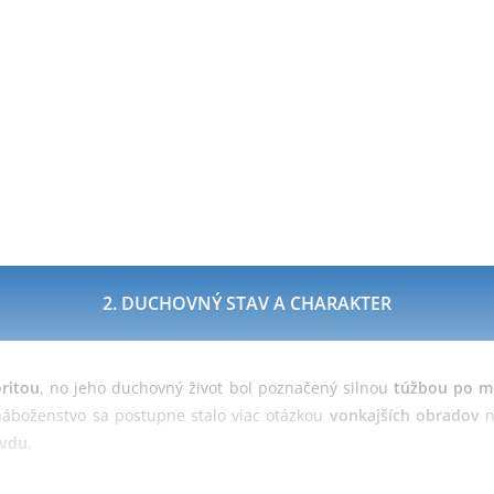
2. DUCHOVNÝ STAV A CHARAKTER
ritou
, no jeho duchovný život bol poznačený silnou
túžbou po m
náboženstvo sa postupne stalo viac otázkou
vonkajších obradov
n
avdu
.
utority
nad ľudom.
Ježišovo učenie
, ktoré odhaľovalo
pokrytect