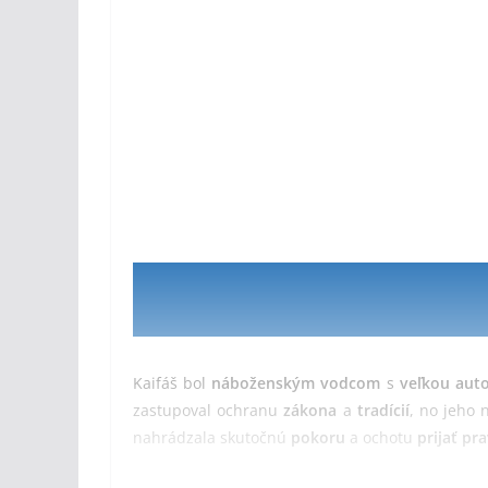
Kaifáš bol
náboženským vodcom
s
veľkou auto
zastupoval ochranu
zákona
a
tradícií
, no jeho 
nahrádzala skutočnú
pokoru
a ochotu
prijať pr
Jeho postoj bol ovplyvnený
obavou zo straty a