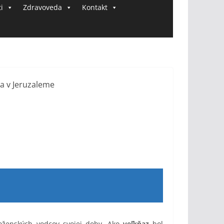
i
Zdravoveda
Kontakt
ženských vodcov svojej doby. Ako
veľkňaz
bol