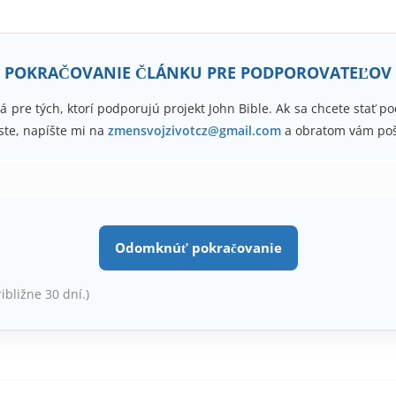
rastúci vplyv Krista
ako
nebezpečenstvo
pre
náboženský poriado
POKRAČOVANIE ČLÁNKU PRE PODPOROVATEĽOV
á pre tých, ktorí podporujú projekt John Bible. Ak sa chcete stať 
ste, napíšte mi na
zmensvojzivotcz@gmail.com
a obratom vám poš
Odomknúť pokračovanie
ribližne 30 dní.)