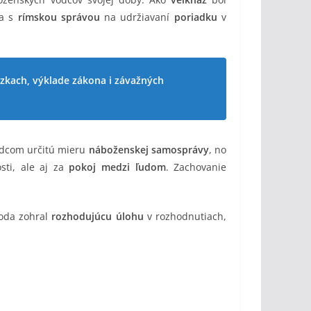
la s
rímskou správou
na udržiavaní
poriadku
v
zkach, výklade zákona i závažných
dcom určitú mieru
náboženskej samosprávy
, no
sti, ale aj za
pokoj medzi ľudom
. Zachovanie
oda zohral
rozhodujúcu úlohu
v rozhodnutiach,