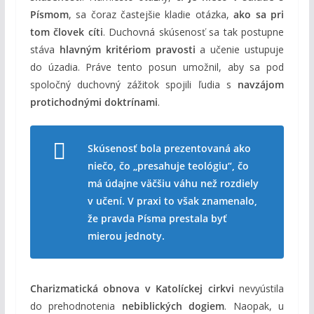
Písmom
, sa čoraz častejšie kladie otázka,
ako sa pri
tom človek cíti
. Duchovná skúsenosť sa tak postupne
stáva
hlavným kritériom pravosti
a učenie ustupuje
do úzadia. Práve tento posun umožnil, aby sa pod
spoločný duchovný zážitok spojili ľudia s
navzájom
protichodnými doktrínami
.
Skúsenosť bola prezentovaná ako
niečo, čo „presahuje teológiu“, čo
má údajne väčšiu váhu než rozdiely
v učení. V praxi to však znamenalo,
že pravda Písma prestala byť
mierou jednoty.
Charizmatická obnova v Katolíckej cirkvi
nevyústila
do prehodnotenia
nebiblických dogiem
. Naopak, u