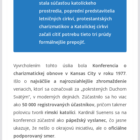
stala súčasťou katolíckeho
prostredia, poprední predstavitelia
letničných cirkví, protestantských
charizmatikov a Katolíckej cirkvi
začali cítiť potrebu tieto tri prúdy
formálnejšie prepojiť.
Vyvrcholením tohto úsilia bola
Konferencia o
charizmatickej obnove v Kansas City v roku 1977
.
Išlo o
najväčšie a najrozsiahlejšie zhromaždenie
veriacich, ktorí sa označovali za „pokrstených Duchom
Svätým“, v moderných dejinách. Zúčastnilo sa ho viac
ako
50 000 registrovaných účastníkov
, pričom takmer
polovicu tvorili
rímski katolíci
. Kardinál Suenens sa na
konferencii zúčastnil ako
pápežský vyslanec
, čo jasne
ukazuje, že nešlo o okrajovú iniciatívu, ale o
oficiálne
podporovaný smer
.