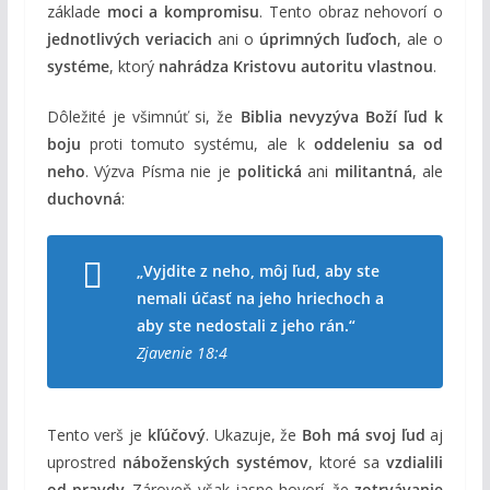
základe
moci a kompromisu
. Tento obraz nehovorí o
jednotlivých veriacich
ani o
úprimných ľuďoch
, ale o
systéme
, ktorý
nahrádza Kristovu autoritu vlastnou
.
Dôležité je všimnúť si, že
Biblia nevyzýva Boží ľud k
boju
proti tomuto systému, ale k
oddeleniu sa od
neho
. Výzva Písma nie je
politická
ani
militantná
, ale
duchovná
:
„Vyjdite z neho, môj ľud, aby ste
nemali účasť na jeho hriechoch a
aby ste nedostali z jeho rán.“
Zjavenie 18:4
Tento verš je
kľúčový
. Ukazuje, že
Boh má svoj ľud
aj
uprostred
náboženských systémov
, ktoré sa
vzdialili
od pravdy
. Zároveň však jasne hovorí, že
zotrvávanie