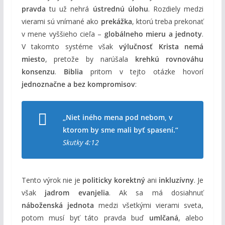
pravda
tu už nehrá
ústrednú úlohu
. Rozdiely medzi
vierami sú vnímané ako
prekážka
, ktorú treba prekonať
v mene vyššieho cieľa –
globálneho mieru a jednoty
.
V takomto systéme však
výlučnosť Krista nemá
miesto
, pretože by narúšala
krehkú rovnováhu
konsenzu
.
Biblia
pritom v tejto otázke hovorí
jednoznačne a bez kompromisov
:
„Niet iného mena pod nebom, v
ktorom by sme mali byť spasení.“
Skutky 4:12
Tento výrok nie je
politicky korektný
ani
inkluzívny
. Je
však
jadrom evanjelia
. Ak sa má dosiahnuť
náboženská jednota
medzi všetkými vierami sveta,
potom musí byť táto pravda buď
umlčaná
, alebo