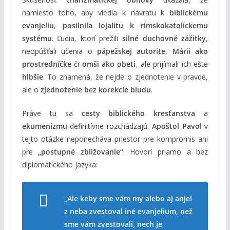
namiesto toho, aby viedla k návratu k
biblickému
evanjeliu
,
posilnila lojalitu k rímskokatolíckemu
systému
. Ľudia, ktorí prežili
silné duchovné zážitky
,
neopúšťali učenia o
pápežskej autorite
,
Márii ako
prostredníčke
či
omši ako obeti
, ale prijímali ich ešte
hlbšie
. To znamená, že nejde o zjednotenie v pravde,
ale o
zjednotenie bez korekcie bludu
.
Práve tu sa
cesty biblického kresťanstva
a
ekumenizmu
definitívne rozchádzajú.
Apoštol Pavol
v
tejto otázke neponecháva priestor pre kompromis ani
pre
„postupné zbližovanie“
. Hovorí priamo a bez
diplomatického jazyka:
„Ale keby sme vám my alebo aj anjel
z neba zvestoval iné evanjelium, než
sme vám zvestovali, nech je