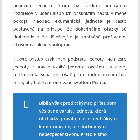
nepozná jednotu, ktorá by vznikala
umlčaním
rozdielov v učení
alebo ich odsunutím nabok v mene
pokoja. Naopak,
ekumenická jednota
je často
postavená na princípe, že
doktrinálne otázky
sú
druhoradé a že dôležitejšie je
spoločné prežívanie
,
skúsenosť
alebo
spolupráca
.
Takýto prístup však mení podstatu jednoty. Namiesto
jednoty v pravde vzniká
jednota systému
, v ktorej
môžu vedľa seba existovať
protichodné učenia
bez
toho, aby boli konfrontované
svetlom Písma
.
Biblia však pred takýmto prístupom
výslovne varuje. Jednota, ktorá
obchádza pravdu, nie je neutrálnym
kompromisom, ale duchovným
nebezpečenstvom. Preto Písmo