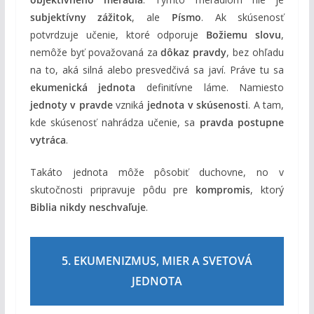
subjektívny zážitok
, ale
Písmo
. Ak skúsenosť
potvrdzuje učenie, ktoré odporuje
Božiemu slovu
,
nemôže byť považovaná za
dôkaz pravdy
, bez ohľadu
na to, aká silná alebo presvedčivá sa javí. Práve tu sa
ekumenická jednota
definitívne láme. Namiesto
jednoty v pravde
vzniká
jednota v skúsenosti
. A tam,
kde skúsenosť nahrádza učenie, sa
pravda postupne
vytráca
.
Takáto jednota môže pôsobiť duchovne, no v
skutočnosti pripravuje pôdu pre
kompromis
, ktorý
Biblia nikdy neschvaľuje
.
5. EKUMENIZMUS, MIER A SVETOVÁ
JEDNOTA