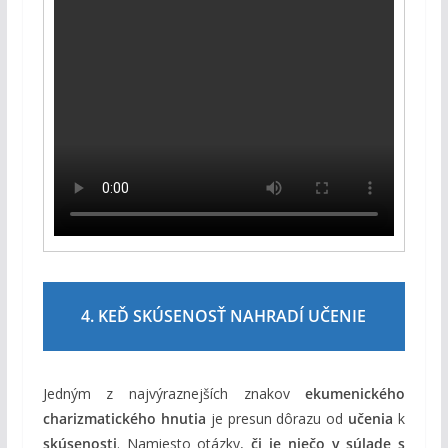
4. KEĎ SKÚSENOSŤ NAHRADÍ UČENIE
Jedným z najvýraznejších znakov
ekumenického
charizmatického hnutia
je presun dôrazu od
učenia
k
skúsenosti
. Namiesto otázky,
či je niečo v súlade s