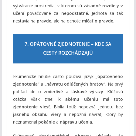
vytváranie prostredia, v ktorom sú
zásadné rozdiely v
učení
považované za
nepodstatné
. Jednota sa tak
nestavia na
pravde
, ale na ochote
mlčať o pravde
.
7. OPÄTOVNÉ ZJEDNOTENIE – KDE SA
CESTY ROZCHÁDZAJÚ
Ekumenické hnutie často používa jazyk
„opätovného
zjednotenia“
a
„návratu odlúčených bratov“
. Na prvý
pohľad ide o
zmierlivé
a
láskavé výrazy
. Kľúčová
otázka však znie:
k akému učeniu má toto
zjednotenie viesť
. Biblia totiž nepozná jednotu bez
jasného obsahu viery
a nepozná návrat, ktorý by
neznamenal
pokánie
a
nápravu učenia
.
Skúsenosť
charizmatickej obnovy
ukázala, že