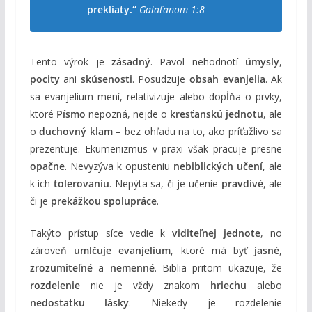
prekliaty.“
Galaťanom 1:8
Tento výrok je
zásadný
. Pavol nehodnotí
úmysly
,
pocity
ani
skúsenosti
. Posudzuje
obsah evanjelia
. Ak
sa evanjelium mení, relativizuje alebo dopĺňa o prvky,
ktoré
Písmo
nepozná, nejde o
kresťanskú jednotu
, ale
o
duchovný klam
– bez ohľadu na to, ako príťažlivo sa
prezentuje. Ekumenizmus v praxi však pracuje presne
opačne
. Nevyzýva k opusteniu
nebiblických učení
, ale
k ich
tolerovaniu
. Nepýta sa, či je učenie
pravdivé
, ale
či je
prekážkou spolupráce
.
Takýto prístup síce vedie k
viditeľnej jednote
, no
zároveň
umlčuje evanjelium
, ktoré má byť
jasné
,
zrozumiteľné
a
nemenné
. Biblia pritom ukazuje, že
rozdelenie
nie je vždy znakom
hriechu
alebo
nedostatku lásky
. Niekedy je rozdelenie