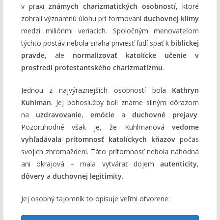
v praxi
známych charizmatických osobností
, ktoré
zohrali významnú úlohu pri formovaní
duchovnej klímy
medzi miliónmi veriacich. Spoločným menovateľom
týchto postáv nebola snaha priviesť ľudí späť k
biblickej
pravde
, ale
normalizovať katolícke učenie v
prostredí protestantského charizmatizmu
.
Jednou z najvýraznejších osobností bola
Kathryn
Kuhlman
. Jej bohoslužby boli známe silným dôrazom
na
uzdravovanie
,
emócie
a
duchovné prejavy
.
Pozoruhodné však je, že Kuhlmanová
vedome
vyhľadávala prítomnosť katolíckych kňazov
počas
svojich zhromaždení. Táto prítomnosť nebola náhodná
ani okrajová – mala vytvárať dojem
autenticity
,
dôvery
a
duchovnej legitimity
.
Jej osobný tajomník to opisuje veľmi otvorene: