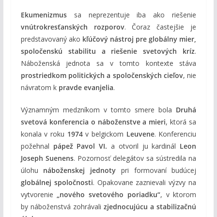
Ekumenizmus
sa neprezentuje iba ako riešenie
vnútrokresťanských rozporov
. Čoraz častejšie je
predstavovaný ako
kľúčový nástroj pre globálny mier,
spoločenskú stabilitu a riešenie svetových kríz
.
Náboženská jednota sa v tomto kontexte stáva
prostriedkom politických a spoločenských cieľov
, nie
návratom k
pravde evanjelia
.
Významným medzníkom v tomto smere bola
Druhá
svetová konferencia o náboženstve a mieri
, ktorá sa
konala v roku
1974
v belgickom
Leuvene
. Konferenciu
požehnal
pápež Pavol VI.
a otvoril ju kardinál
Leon
Joseph Suenens
. Pozornosť delegátov sa sústredila na
úlohu
náboženskej jednoty
pri formovaní budúcej
globálnej spoločnosti
. Opakovane zaznievali výzvy na
vytvorenie
„nového svetového poriadku“
, v ktorom
by náboženstvá zohrávali
zjednocujúcu a stabilizačnú