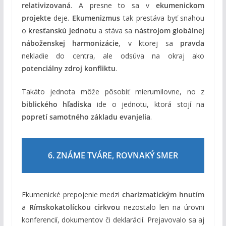
relativizovaná
. A presne to sa v
ekumenickom
projekte
deje.
Ekumenizmus
tak prestáva byť snahou
o
kresťanskú jednotu
a stáva sa
nástrojom globálnej
náboženskej harmonizácie
, v ktorej sa
pravda
nekladie do centra, ale odsúva na okraj ako
potenciálny zdroj konfliktu
.
Takáto jednota môže pôsobiť mierumilovne, no z
biblického hľadiska
ide o jednotu, ktorá stojí na
popretí samotného základu evanjelia
.
6. ZNÁME TVÁRE, ROVNAKÝ SMER
Ekumenické prepojenie medzi
charizmatickým hnutím
a
Rímskokatolíckou cirkvou
nezostalo len na úrovni
konferencií, dokumentov či deklarácií. Prejavovalo sa aj