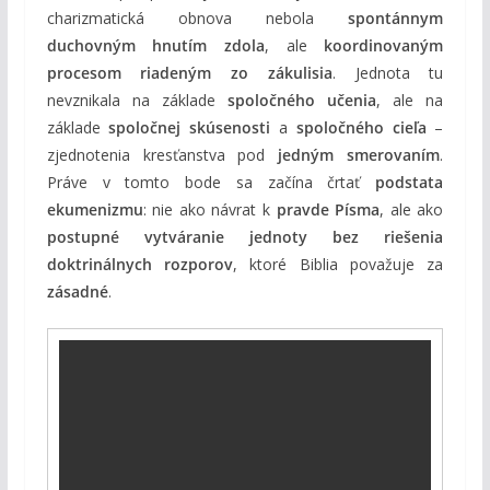
charizmatická obnova nebola
spontánnym
duchovným hnutím zdola
, ale
koordinovaným
procesom riadeným zo zákulisia
. Jednota tu
nevznikala na základe
spoločného učenia
, ale na
základe
spoločnej skúsenosti
a
spoločného cieľa
–
zjednotenia kresťanstva pod
jedným smerovaním
.
Práve v tomto bode sa začína črtať
podstata
ekumenizmu
: nie ako návrat k
pravde Písma
, ale ako
postupné vytváranie jednoty bez riešenia
doktrinálnych rozporov
, ktoré Biblia považuje za
zásadné
.