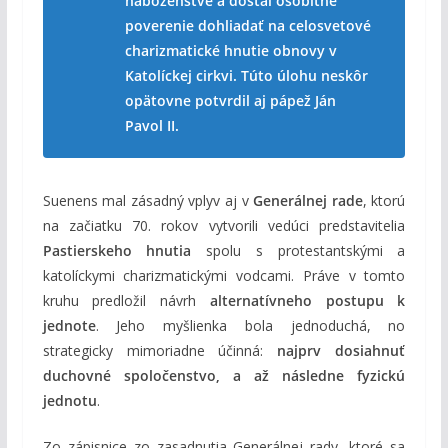
náboženstve a dostal osobitné
poverenie dohliadať na celosvetové
charizmatické hnutie obnovy v
Katolíckej cirkvi. Túto úlohu neskôr
opätovne potvrdil aj pápež Ján
Pavol II.
Suenens mal zásadný vplyv aj v
Generálnej rade
, ktorú
na začiatku 70. rokov vytvorili vedúci predstavitelia
Pastierskeho hnutia
spolu s protestantskými a
katolíckymi charizmatickými vodcami. Práve v tomto
kruhu predložil návrh
alternatívneho postupu k
jednote
. Jeho myšlienka bola jednoduchá, no
strategicky mimoriadne účinná:
najprv dosiahnuť
duchovné spoločenstvo, a až následne fyzickú
jednotu
.
Zo zápisnice zo zasadnutia Generálnej rady, ktoré sa