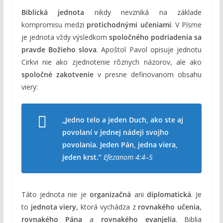
Biblická jednota
nikdy nevzniká na základe
kompromisu medzi
protichodnými učeniami
. V Písme
je jednota vždy výsledkom
spoločného podriadenia sa
pravde Božieho slova
. Apoštol Pavol opisuje jednotu
Cirkvi nie ako zjednotenie rôznych názorov, ale ako
spoločné zakotvenie
v presne definovanom obsahu
viery:
„Jedno telo a jeden Duch, ako ste aj
povolaní v jednej nádeji svojho
povolania. Jeden Pán, jedna viera,
jeden krst.“
Efezanom 4:4–5
Táto jednota nie je
organizačná
ani
diplomatická
. Je
to
jednota viery
, ktorá vychádza z
rovnakého učenia
,
rovnakého Pána
a
rovnakého evanjelia
. Biblia