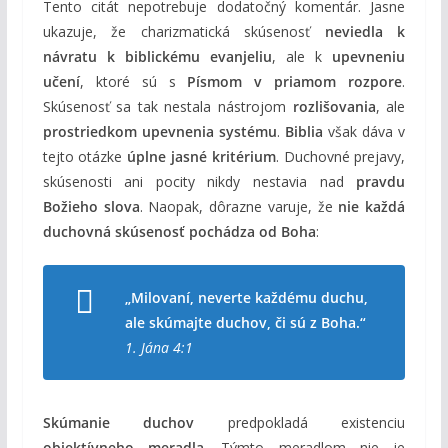
Tento citát nepotrebuje dodatočný komentár. Jasne
ukazuje, že charizmatická skúsenosť
neviedla k
návratu k biblickému evanjeliu
, ale k
upevneniu
učení
, ktoré sú s
Písmom v priamom rozpore
.
Skúsenosť sa tak nestala nástrojom
rozlišovania
, ale
prostriedkom upevnenia systému
.
Biblia
však dáva v
tejto otázke
úplne jasné kritérium
. Duchovné prejavy,
skúsenosti ani pocity nikdy nestavia nad
pravdu
Božieho slova
. Naopak, dôrazne varuje, že
nie každá
duchovná skúsenosť pochádza od Boha
:
„Milovaní, neverte každému duchu,
ale skúmajte duchov, či sú z Boha.“
1. Jána 4:1
Skúmanie duchov
predpokladá existenciu
objektívneho meradla
. Týmto meradlom nie je