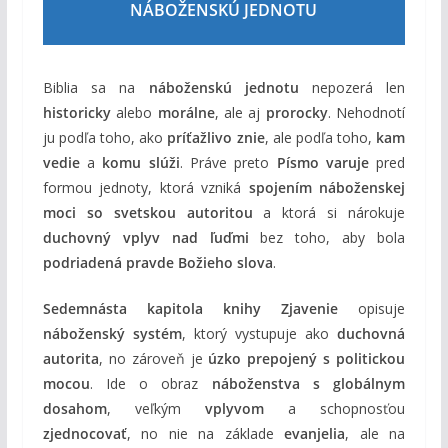
NÁBOŽENSKÚ JEDNOTU
Biblia sa na
náboženskú jednotu
nepozerá len
historicky
alebo
morálne
, ale aj
prorocky
. Nehodnotí
ju podľa toho, ako
príťažlivo znie
, ale podľa toho,
kam
vedie
a
komu slúži
. Práve preto
Písmo varuje
pred
formou jednoty, ktorá vzniká
spojením náboženskej
moci so svetskou autoritou
a ktorá si nárokuje
duchovný vplyv nad ľuďmi
bez toho, aby bola
podriadená pravde Božieho slova
.
Sedemnásta kapitola knihy Zjavenie
opisuje
náboženský systém
, ktorý vystupuje ako
duchovná
autorita
, no zároveň je
úzko prepojený s politickou
mocou
. Ide o obraz
náboženstva s globálnym
dosahom
, veľkým
vplyvom
a schopnosťou
zjednocovať
, no nie na základe
evanjelia
, ale na