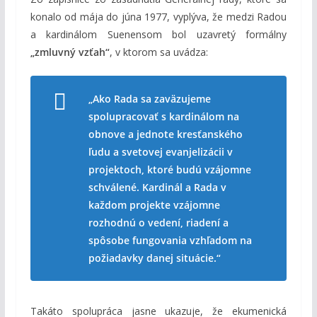
konalo od mája do júna 1977, vyplýva, že medzi Radou
a kardinálom Suenensom bol uzavretý formálny
„zmluvný vzťah“
, v ktorom sa uvádza:
„Ako Rada sa zaväzujeme
spolupracovať s kardinálom na
obnove a jednote kresťanského
ľudu a svetovej evanjelizácii v
projektoch, ktoré budú vzájomne
schválené. Kardinál a Rada v
každom projekte vzájomne
rozhodnú o vedení, riadení a
spôsobe fungovania vzhľadom na
požiadavky danej situácie.“
Takáto spolupráca jasne ukazuje, že ekumenická