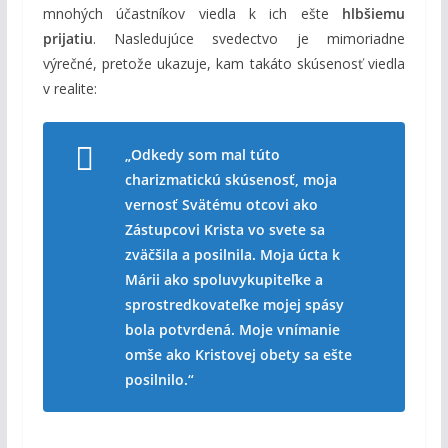
mnohých účastníkov viedla k ich ešte
hlbšiemu
prijatiu
. Nasledujúce svedectvo je mimoriadne
výrečné, pretože ukazuje, kam takáto skúsenosť viedla
v realite:
„Odkedy som mal túto
charizmatickú skúsenosť, moja
vernosť Svätému otcovi ako
Zástupcovi Krista vo svete sa
zväčšila a posilnila. Moja úcta k
Márii ako spoluvykupiteľke a
sprostredkovateľke mojej spásy
bola potvrdená. Moje vnímanie
omše ako Kristovej obety sa ešte
posilnilo.“