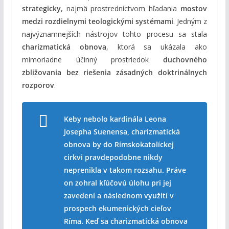
strategicky
, najmä prostredníctvom hľadania
mostov
medzi rozdielnymi teologickými systémami
. Jedným z
najvýznamnejších nástrojov tohto procesu sa stala
charizmatická obnova
, ktorá sa ukázala ako
mimoriadne účinný prostriedok
duchovného
zbližovania bez riešenia zásadných doktrinálnych
rozporov
.
Keby nebolo kardinála Leona
Josepha Suenensa, charizmatická
obnova by do Rímskokatolíckej
cirkvi pravdepodobne nikdy
neprenikla v takom rozsahu. Práve
on zohral kľúčovú úlohu pri jej
zavedení a následnom využití v
prospech ekumenických cieľov
Ríma. Keď sa charizmatická obnova