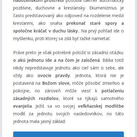
náboženskom prostredí
pôsobia takmer automaticky
pozitívne, duchovne a kresťansky. Ekumenizmus je
často predstavovaný ako odpoveď na rozdelenie medzi
kresťanmi, ako snaha
prekonať staré spory a
spoločne kráčať v duchu lásky.
Na prvý pohľad ide o
myšlienku, proti ktorej sa zdá byť ťažké namietať.
Práve preto je však potrebné položiť si zásadnú otázku:
o akú jednotu ide a na čom je založená
. Biblia totiž
nikdy nepredstavuje jednotu ako cieľ sám o sebe, ale
vždy ako
ovocie pravdy
. Jednota, ktorá nie je
postavená na
Božom slove
, môže pôsobiť zmierlivo a
pokojne, no zároveň môže viesť k
potlačeniu
zásadných rozdielov
, ktoré sa týkajú samotného
evanjelia
. Ježiš sa vo svojej
veľkňazskej modlitbe
modlil za jednotu svojich nasledovníkov, no táto
jednota mala jasný základ: