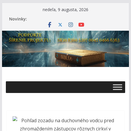
Skip
nedeľa, 9 augusta, 2026
to
Novinky:
content
Ž
i
v
o
t
s
B