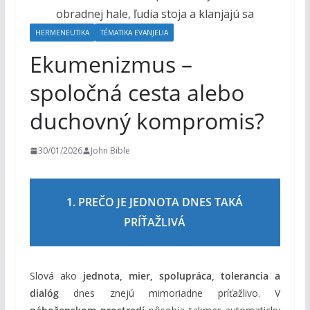
o
h
HERMENEUTIKA
TÉMATIKA EVANJELIA
o
Ekumenizmus –
m
spoločná cesta alebo
duchovný kompromis?
30/01/2026
John Bible
1. PREČO JE JEDNOTA DNES TAKÁ
PRÍŤAŽLIVÁ
Slová ako
jednota, mier, spolupráca, tolerancia a
dialóg
dnes znejú mimoriadne príťažlivo. V