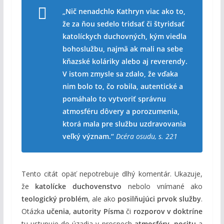
„Nič nenadchlo Kathryn viac ako to,
že za ňou sedelo tridsať či štyridsať
katolíckych duchovných, kým viedla
bohoslužbu, najmä ak mali na sebe
kňazské koláriky alebo aj reverendy.
V istom zmysle sa zdalo, že vďaka
nim bolo to, čo robila, autentické a
pomáhalo to vytvoriť správnu
atmosféru dôvery a porozumenia,
ktorá mala pre službu uzdravovania
veľký význam.“
Dcéra osudu, s. 221
Tento citát opäť nepotrebuje dlhý komentár. Ukazuje,
že
katolícke duchovenstvo
nebolo vnímané ako
teologický problém
, ale ako
posilňujúci prvok služby
.
Otázka
učenia
,
autority Písma
či
rozporov v doktríne
tu ustupuje do úzadia v prospech
atmosféry
,
pocitu
a