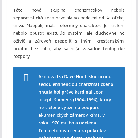
Táto nová skupina charizmatikov nebola
separatistická
, teda nevolala po oddelení od Katolíckej
cirkvi. Naopak, mala
reformný charakter
. Jej cieľom
nebolo opustiť existujúci systém, ale
duchovne ho
oživiť
a zároveň
prepojiť s inými kresťanskými
prúdmi
bez toho, aby sa riešili
zásadné teologické
rozpory
.
Ako uvádza Dave Hunt, skutočnou
šedou eminenciou charizmatického
hnutia bol práve kardinál Leon
Joseph Suenens (1904–1996), ktorý
ho cielene využil na podporu
ekumenických zámerov Ríma. V
roku 1976 mu bola udelená
Templetonova cena za pokrok v