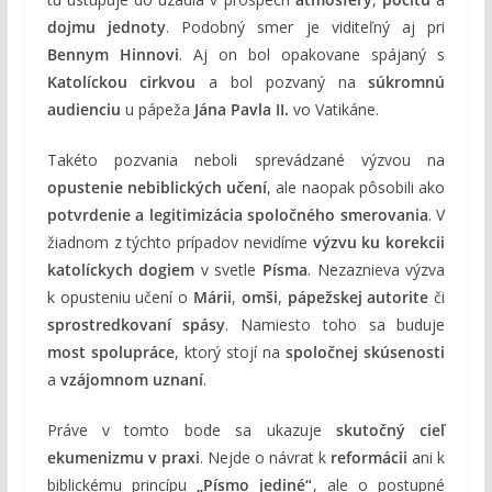
dojmu jednoty
. Podobný smer je viditeľný aj pri
Bennym Hinnovi
. Aj on bol opakovane spájaný s
Katolíckou cirkvou
a bol pozvaný na
súkromnú
audienciu
u pápeža
Jána Pavla II.
vo Vatikáne.
Takéto pozvania neboli sprevádzané výzvou na
opustenie nebiblických učení
, ale naopak pôsobili ako
potvrdenie a legitimizácia spoločného smerovania
. V
žiadnom z týchto prípadov nevidíme
výzvu ku korekcii
katolíckych dogiem
v svetle
Písma
. Nezaznieva výzva
k opusteniu učení o
Márii
,
omši
,
pápežskej autorite
či
sprostredkovaní spásy
. Namiesto toho sa buduje
most spolupráce
, ktorý stojí na
spoločnej skúsenosti
a
vzájomnom uznaní
.
Práve v tomto bode sa ukazuje
skutočný cieľ
ekumenizmu v praxi
. Nejde o návrat k
reformácii
ani k
biblickému princípu
„Písmo jediné“
, ale o postupné