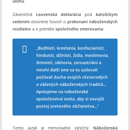
úlohu
.
Záverečná
Leuvenská deklarácia
pod
katolíckym
vedením
otvorene hovorí o
prekonaní náboženských
rozdielov
a o potrebe
spoločného smerovania
:
„Budhisti, kresťania, konfucianisti,
hinduisti, džinisti, židia, moslimovia,
šintoisti, sikhovia, zoroastriáni a
mnohí ďalší sme sa tu usilovali
počúvať ducha svojich rôznorodých
a vážených náboženských tradícií…
Apelujeme na náboženské
spoločenstvá sveta, aby si osvojili
postoj svetového občianstva…“
Tento jazyk je mimoriadne výrečný.
Náboženská