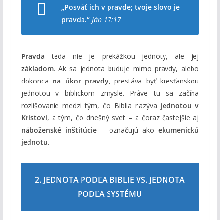
„Posväť ich v pravde; tvoje slovo je
pravda.“
Ján 17:17
Pravda
teda nie je prekážkou jednoty, ale jej
základom
. Ak sa jednota buduje mimo pravdy, alebo
dokonca
na úkor pravdy
, prestáva byť kresťanskou
jednotou v biblickom zmysle. Práve tu sa začína
rozlišovanie medzi tým, čo Biblia nazýva
jednotou v
Kristovi
, a tým, čo dnešný svet – a čoraz častejšie aj
náboženské inštitúcie
– označujú ako
ekumenickú
jednotu
.
2. JEDNOTA PODĽA BIBLIE VS. JEDNOTA
PODĽA SYSTÉMU