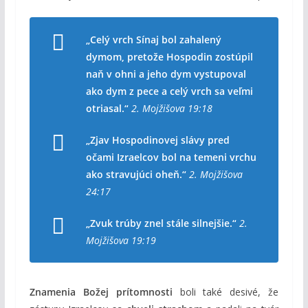
„Celý vrch Sínaj bol zahalený
dymom, pretože Hospodin zostúpil
naň v ohni a jeho dym vystupoval
ako dym z pece a celý vrch sa veľmi
otriasal.“
2. Mojžišova 19:18
„Zjav Hospodinovej slávy pred
očami Izraelcov bol na temeni vrchu
ako stravujúci oheň.“
2. Mojžišova
24:17
„Zvuk trúby znel stále silnejšie.“
2.
Mojžišova 19:19
Znamenia Božej prítomnosti
boli také desivé, že