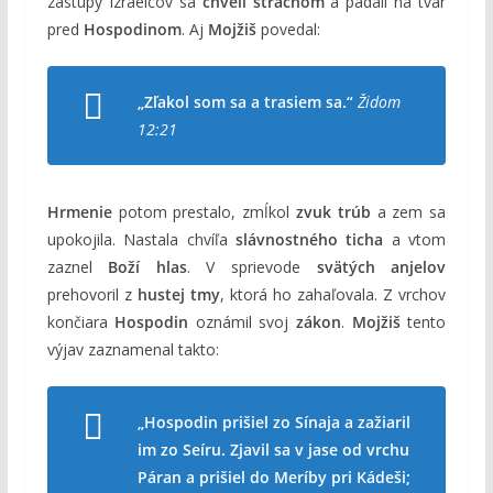
zástupy Izraelcov sa
chveli strachom
a padali na tvár
pred
Hospodinom
. Aj
Mojžiš
povedal:
„Zľakol som sa a trasiem sa.“
Židom
12:21
Hrmenie
potom prestalo, zmĺkol
zvuk trúb
a zem sa
upokojila. Nastala chvíľa
slávnostného ticha
a vtom
zaznel
Boží hlas
. V sprievode
svätých anjelov
prehovoril z
hustej tmy
, ktorá ho zahaľovala. Z vrchov
končiara
Hospodin
oznámil svoj
zákon
.
Mojžiš
tento
výjav zaznamenal takto:
„Hospodin prišiel zo Sínaja a zažiaril
im zo Seíru. Zjavil sa v jase od vrchu
Páran a prišiel do Meríby pri Kádeši;