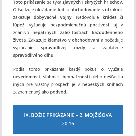
Toto prikázanie
sa týka
zjavných
i
skrytých hriechov
.
Odsudzuje
okrádanie ľudí
a
obchodovanie s otrokmi
,
zakazuje
dobyvačné vojny
. Nedovoľuje
krádež
či
lúpež
. Vyžaduje
bezpodmienečnú poctivosť
aj v
zdanlivo
nepatrných záležitostiach každodenného
života
. Zakazuje
klamstvo v obchodovaní
a požaduje
vyplácanie
spravodlivej mzdy
a zaplatenie
spravodlivého dlhu
.
Podľa tohto prikázania každý pokus o využitie
nevedomosti
,
slabosti
,
neopatrnosti
alebo
nešťastia
iných
pre vlastný prospech je v
nebeských knihách
zaznamenaný ako
podvod
.
IX. BOŽIE PRIKÁZANIE – 2. MOJŽIŠOVA
20:16