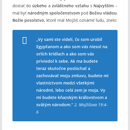
dostať do
úzkeho
a
zvláštneho vzťahu
s
Najvyšším
–
mal byť
národným spoločenstvom
pod
Božou vládou
.
Božie posolstvo
, ktoré mal Mojžiš oznámiť ľudu, znelo:
„Vy sami ste videli, čo som urobil
Egypťanom a ako som vás niesol na
orlích krídlach a ako som vás
priviedol k sebe. Ak ma budete
teraz skutočne poslúchať a
zachovávať moju zmluvu, budete mi
vlastníctvom medzi všetkými
národmi, lebo celá zem je moja. Vy
mi budete kňazským kráľovstvom a
svätým národom.“
2. Mojžišova 19:4-
6