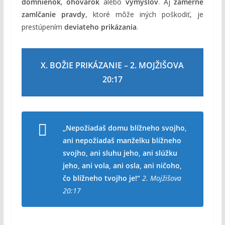
domnienok
,
ohovárok
alebo
výmyslov
. Aj
zámerné
zamlčanie pravdy
, ktoré môže iných poškodiť, je
prestúpením
deviateho prikázania
.
X. BOŽIE PRIKÁZANIE – 2. MOJŽIŠOVA
20:17
„Nepožiadaš domu blížneho svojho,
ani nepožiadaš manželku blížneho
svojho, ani sluhu jeho, ani slúžku
jeho, ani vola, ani osla, ani ničoho,
čo blížneho tvojho je!“
2. Mojžišova
20:17