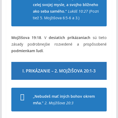
celej svojej mysle, a svojho blížneho
ako seba samého.“
Lukáš 10:27
(Pozri
tiež 5. Mojžišova 6:5-6 a 3.)
Mojžišova 19:18
. V
desiatich prikázaniach
sú tieto
zásady podrobnejšie rozvedené a prispôsobené
podmienkam ľudí
.
I. PRIKÁZANIE – 2. MOJŽIŠOVA 20:1-3
„Nebudeš mať iných bohov okrem
mňa.“
2. Mojžišova 20:3