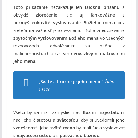
Toto prikázanie
nezakazuje len
falošnú prísahu
a
obvyklé
zlorečenie
, ale aj
ľahkovážne
a
bezmyšlienkovité vyslovovanie Božieho mena
bez
zreteľa na vážnosť jeho významu. Boha zneuctievame
zbytočným vyslovovaním Božieho mena
vo všedných
rozhovoroch, odvolávaním sa naňho v
malichernostiach
a častým
neuvážlivým opakovaním
jeho mena
.
„Sväté a hrozné je jeho meno.“
Žalm
111:9
Všetci by sa mali zamyslieť nad
Božím majestátom
,
nad jeho
čistotou
a
svätosťou
, aby si uvedomili jeho
vznešenosť
. Jeho
sväté meno
by mali ľudia vyslovovať
s
najväčšou úctou
a s
posvätnou bázňou
.