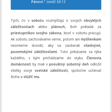
Pánovi.“
Izaiáš 58:13
Tých, čo v
sobotu
rozmýšľajú o svojich
obvyklých
záležitostiach
alebo
plánoch
, Boh pokladá za
priestupníkov svojho zákona
, ktorí v sobotu pracujú.
Ak sobotu zachovávame verne, potom ani
myšlienkam
nesmieme dovoliť, aby sa zaoberali
všednými
,
pozemskými záležitosťami
. Toto prikázanie sa týka
každého, s kým prichádzame do styku.
Členovia
domácnosti
by mali v
posvätný sobotný deň
odložiť
všetky svoje
svetské záležitosti
, spoločne uctievať
Boha a
slúžiť mu
.