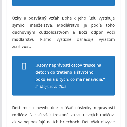
Úzky
a
posvätný vzťah
Boha k jeho ľudu vystihuje
symbol
manželstva
.
Modlárstvo
je podľa toho
duchovným cudzoložstvom
a
Boží odpor voči
modlárstvu
Písmo výstižne označuje výrazom
žiarlivosť
.
„Ktorý neprávosti otcov tresce na
deťoch do tretieho a štvrtého
pokolenia u tých, čo ma nenávidia.“
2. Mojžišova 20:5
Deti
musia nevyhnutne znášať následky
neprávosti
rodičov
. Nie sú však trestané za vinu svojich rodičov,
ak sa nepodieľajú na ich
hriechoch
. Deti však obvykle