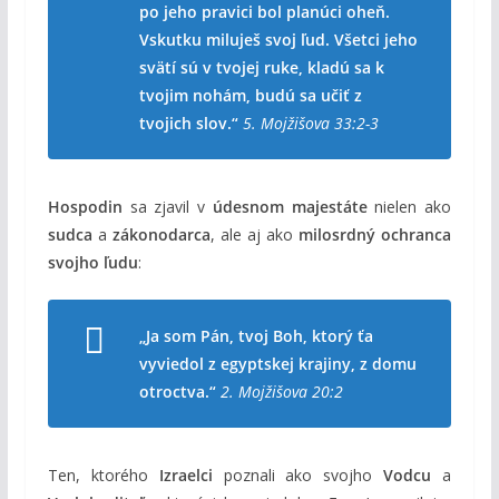
po jeho pravici bol planúci oheň.
Vskutku miluješ svoj ľud. Všetci jeho
svätí sú v tvojej ruke, kladú sa k
tvojim nohám, budú sa učiť z
tvojich slov.“
5. Mojžišova 33:2-3
Hospodin
sa zjavil v
údesnom majestáte
nielen ako
sudca
a
zákonodarca
, ale aj ako
milosrdný ochranca
svojho ľudu
:
„Ja som Pán, tvoj Boh, ktorý ťa
vyviedol z egyptskej krajiny, z domu
otroctva.“
2. Mojžišova 20:2
Ten, ktorého
Izraelci
poznali ako svojho
Vodcu
a