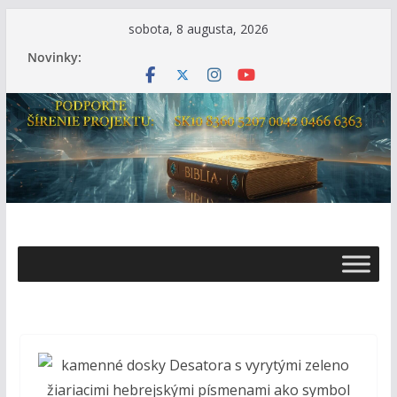
Skip
sobota, 8 augusta, 2026
to
Novinky:
content
Ž
i
v
o
t
s
B