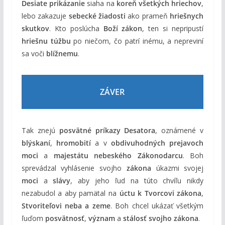
Desiate prikázanie
siaha na
koreň všetkých hriechov
,
lebo zakazuje
sebecké žiadosti
ako prameň
hriešnych
skutkov
. Kto poslúcha
Boží zákon
, ten si nepripustí
hriešnu túžbu
po niečom, čo patrí inému, a nepreviní
sa voči
blížnemu
.
ZÁVER
Tak znejú
posvätné príkazy Desatora
, oznámené v
blýskaní
,
hromobití
a v
obdivuhodných prejavoch
moci
a
majestátu nebeského Zákonodarcu
. Boh
sprevádzal vyhlásenie svojho
zákona
úkazmi svojej
moci
a
slávy
, aby jeho ľud na túto chvíľu nikdy
nezabudol a aby pamätal na
úctu k Tvorcovi zákona
,
Stvoriteľovi neba a zeme
. Boh chcel ukázať všetkým
ľuďom
posvätnosť
,
význam
a
stálosť svojho zákona
.