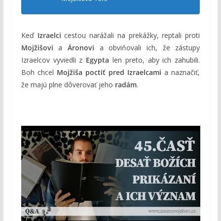
Keď
Izraelci
cestou narážali na prekážky, reptali proti
Mojžišovi
a
Áronovi
a obviňovali ich, že zástupy
Izraelcov vyviedli z
Egypta
len preto, aby ich zahubili.
Boh chcel
Mojžiša poctiť pred Izraelcami
a naznačiť,
že majú plne dôverovať jeho
radám
.