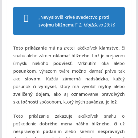
„Nevyslovíš krivé svedectvo proti
svojmu blížnemu!“
2. Mojžišova 20:16
Toto prikázanie
má na zreteli akékoľvek
klamstvo
, či
snahu alebo zámer
oklamať blížneho
.
Lož
je prejavom
úmyslu niekoho
podviesť
. Mrknutím oka alebo
posunkom
, výrazom tváre možno klamať práve tak
ako
slovom
. Každá
zámerná nadsádzka
, každý
posunok či
výmysel
, ktorý má vyvolať
mylný
alebo
zveličený dojem
, ako aj oznamovanie
pravdivých
skutočností
spôsobom, ktorý iných
zavádza
, je
lož
.
Toto prikázanie zakazuje akúkoľvek snahu o
poškodenie
dobrého mena nášho blížneho
, či už
nesprávnym podaním
alebo šírením
nesprávnych