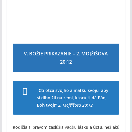
V. BOŽIE PRIKÁZANIE – 2. MOJŽIŠOVA
20:12
„Cti otca svojho a matku svoju, aby
si dlho žil na zemi, ktorú ti dá Pán,
Boh tvoj!“
2. Mojžišova 20:12
Rodičia
si právom zaslúžia väčšiu
lásku
a
úctu
, než akú