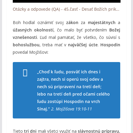
Otázky a odpovede (QA) - 45.časť - Desať Božích prikázaní a ich význam (Dekalóg v praxi)
Boh hodlal oznámiť svoj
zákon
za
majestátnych
a
úžasných okolností
, čo malo byť potvrdením
Božej
vznešenosti
. Ľud mal pamätať, že všetko, čo súvisí s
bohoslužbou
, treba mať v
najväčšej úcte
.
Hospodin
povedal Mojžišovi:
„Choď k ľudu, posväť ich dnes i
zajtra, nech si operú svoj odev a
nech sú pripravení na tretí deň;
lebo na tretí deň pred očami celého
ľudu zostúpi Hospodin na vrch
Sínaj.“
2. Mojžišova 19:10-11
Tieto
tri dni
mali všetci využiť na
slávnostnú prípravu
,