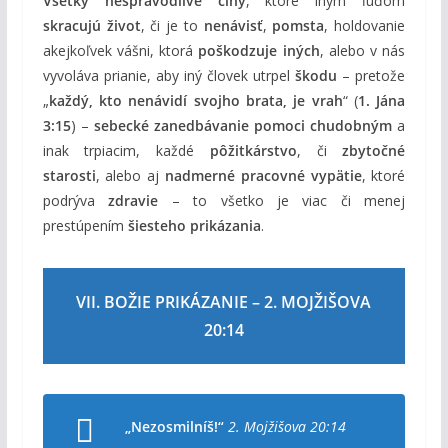
Všetky nespravodlivé činy
, ktoré iným ľuďom
skracujú život
, či je to
nenávisť
,
pomsta
, holdovanie
akejkoľvek vášni, ktorá
poškodzuje iných
, alebo v nás
vyvoláva prianie, aby iný človek utrpel
škodu
– pretože
„
každý, kto nenávidí svojho brata, je vrah
“ (
1. Jána
3:15
) –
sebecké zanedbávanie pomoci chudobným
a
inak trpiacim, každé
pôžitkárstvo
, či
zbytočné
starosti
, alebo aj
nadmerné pracovné vypätie
, ktoré
podrýva
zdravie
– to všetko je viac či menej
prestúpením
šiesteho prikázania
.
VII. BOŽIE PRIKÁZANIE – 2. MOJŽIŠOVA
20:14
„Nezosmilníš!“
2. Mojžišova 20:14