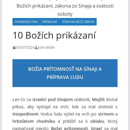
o
h
o
HERMENEUTIKA
PRÉMIOVÉ
TÉMATIKA BOŽÍ ZÁKON
m
10 Božích prikázaní
03/07/2024
John Bible
BOŽIA PRÍTOMNOSŤ NA SÍNAJI A
PRÍPRAVA ĽUDU
Len čo sa
Izraelci pod Sínajom
utáborili,
Mojžiš
dostal
príkaz, aby vystúpil na vrch, kde sa mal stretnúť s
Hospodinom
. Vodca ľudu vyšiel na vrch po
strmom
a
hrboľatom chodníku
a priblížil sa k
oblaku
, ktorý
naznačoval miesto
Božej prítomnosti
.
Izrael
sa mal