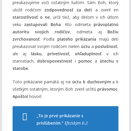
preukazujeme voči ostatným ľuďom. Sám Boh, ktorý
uložil rodičom
zodpovednosť za deti
a zveril im
starostlivosť o ne
, určil tiež, aby deťom v ich útlom
veku
zastupovali Boha
. Kto odmieta
právoplatnú
autoritu svojich rodičov
, odmieta aj
Božiu
zvrchovanosť
. Podľa
piateho prikázania
majú deti
preukazovať svojim rodičom nielen
úctu
a
poslušnosť
,
ale aj
lásku
,
prívetivosť
,
ohľaduplnosť
v ich
starostiach,
dobropovestnosť
i
pomoc
a
útechu v
starobe
.
Toto prikázanie pamätá aj na
úctu k duchovným
a k
všetkým ostatným, ktorým Boh zveril určitú
právomoc
.
Apoštol
hovorí:
„To je prvé prikázanie s
prisľúbením.“
Efezským 6:2