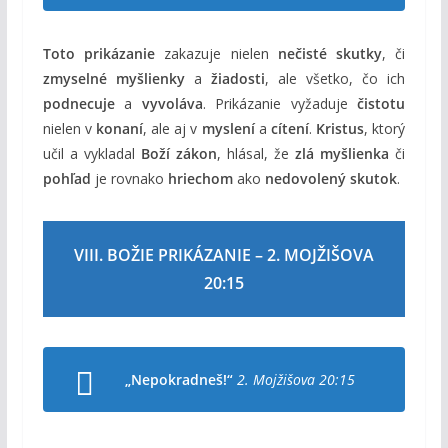
Toto prikázanie
zakazuje nielen
nečisté skutky
, či
zmyselné myšlienky
a
žiadosti
, ale všetko, čo ich
podnecuje
a
vyvoláva
. Prikázanie vyžaduje
čistotu
nielen v
konaní
, ale aj v
myslení
a
cítení
.
Kristus
, ktorý
učil a vykladal
Boží zákon
, hlásal, že
zlá myšlienka
či
pohľad
je rovnako
hriechom
ako
nedovolený skutok
.
VIII. BOŽIE PRIKÁZANIE – 2. MOJŽIŠOVA
20:15
„Nepokradneš!“
2. Mojžišova 20:15