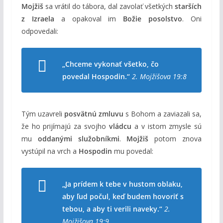
Mojžiš
sa vrátil do tábora, dal zavolať všetkých
starších
z Izraela
a opakoval im
Božie posolstvo
. Oni
odpovedali:
„Chceme vykonať všetko, čo
povedal Hospodin.“
2. Mojžišova 19:8
Tým uzavreli
posvätnú zmluvu
s Bohom a zaviazali sa,
že ho prijímajú za svojho
vládcu
a v istom zmysle sú
mu
oddanými služobníkmi
.
Mojžiš
potom znova
vystúpil na vrch a
Hospodin
mu povedal:
„Ja prídem k tebe v hustom oblaku,
aby ľud počul, keď budem hovoriť s
tebou, a aby ti verili naveky.“
2.
Mojžišova 19:9