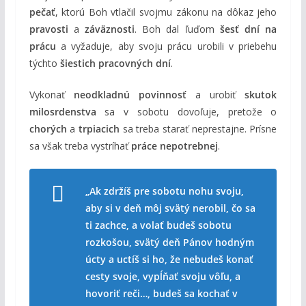
pečať
, ktorú Boh vtlačil svojmu zákonu na dôkaz jeho
pravosti
a
záväznosti
. Boh dal ľuďom
šesť dní na
prácu
a vyžaduje, aby svoju prácu urobili v priebehu
týchto
šiestich pracovných dní
.
Vykonať
neodkladnú povinnosť
a urobiť
skutok
milosrdenstva
sa v sobotu dovoľuje, pretože o
chorých
a
trpiacich
sa treba starať neprestajne. Prísne
sa však treba vystríhať
práce nepotrebnej
.
„Ak zdržíš pre sobotu nohu svoju,
aby si v deň môj svätý nerobil, čo sa
ti zachce, a volať budeš sobotu
rozkošou, svätý deň Pánov hodným
úcty a uctíš si ho, že nebudeš konať
cesty svoje, vypĺňať svoju vôľu, a
hovoriť reči…, budeš sa kochať v