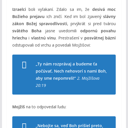
Izraelci
boli vyľakaní. Zdalo sa im, že
desivá moc
Božieho prejavu
ich zničí. Keď im bol zjavený
slávny
zákon Božej spravodlivosti
, prvýkrát si pred tvárou
svätého Boha
jasne uvedomili
odpornú povahu
hriechu
i
vlastnú vinu
. Prestrašení v
posvätnej bázni
odstupovali od vrchu a povedali Mojžišovi:
„Ty nám rozprávaj a budeme ťa
počúvať. Nech nehovorí s nami Boh,
aby sme nepomreli!“
2. Mojžišova
20:19
Mojžiš
na to odpovedal ľudu:
„Nebojte sa, veď Boh prišiel preto,