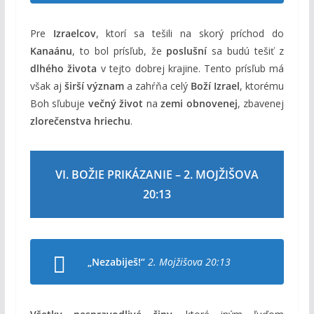
Pre
Izraelcov
, ktorí sa tešili na skorý príchod do
Kanaánu
, to bol prísľub, že
poslušní
sa budú tešiť z
dlhého života
v tejto dobrej krajine. Tento prísľub má
však aj
širší význam
a zahŕňa celý
Boží Izrael
, ktorému
Boh sľubuje
večný život
na
zemi obnovenej
, zbavenej
zlorečenstva hriechu
.
VI. BOŽIE PRIKÁZANIE – 2. MOJŽIŠOVA
20:13
„Nezabiješ!“
2. Mojžišova 20:13