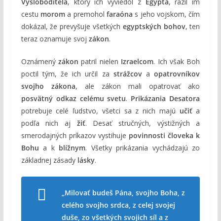
Vysloboditeľa
, ktorý ich vyviedol z
Egypta
, razil im
cestu
morom
a premohol
faraóna
s jeho vojskom, čím
dokázal, že prevyšuje všetkých
egyptských bohov
, ten
teraz oznamuje svoj
zákon
.
Oznámený
zákon
patril nielen
Izraelcom
. Ich však Boh
poctil tým, že ich určil za
strážcov
a
opatrovníkov
svojho zákona
, ale zákon mali opatrovať ako
posvätný odkaz celému svetu
.
Prikázania Desatora
potrebuje celé ľudstvo, všetci sa z nich majú
učiť
a
podľa nich aj
žiť
. Desať stručných, výstižných a
smerodajných príkazov vystihuje
povinnosti človeka k
Bohu
a k
blížnym
. Všetky prikázania vychádzajú zo
základnej zásady
lásky
.
„Milovať budeš Pána, svojho Boha, z
celého svojho srdca, z celej svojej
duše, zo všetkých svojich síl a z