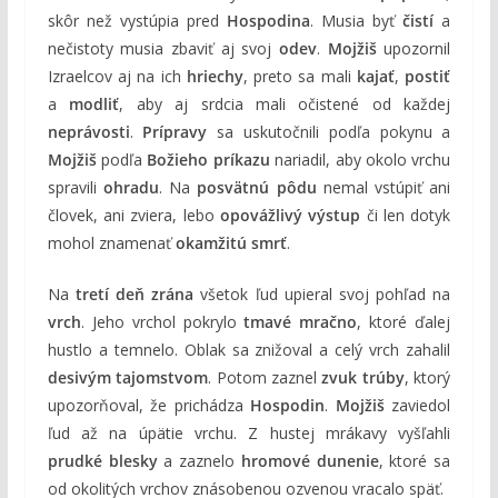
skôr než vystúpia pred
Hospodina
. Musia byť
čistí
a
nečistoty musia zbaviť aj svoj
odev
.
Mojžiš
upozornil
Izraelcov aj na ich
hriechy
, preto sa mali
kajať
,
postiť
a
modliť
, aby aj srdcia mali očistené od každej
neprávosti
.
Prípravy
sa uskutočnili podľa pokynu a
Mojžiš
podľa
Božieho príkazu
nariadil, aby okolo vrchu
spravili
ohradu
. Na
posvätnú pôdu
nemal vstúpiť ani
človek, ani zviera, lebo
opovážlivý výstup
či len dotyk
mohol znamenať
okamžitú smrť
.
Na
tretí deň zrána
všetok ľud upieral svoj pohľad na
vrch
. Jeho vrchol pokrylo
tmavé mračno
, ktoré ďalej
hustlo a temnelo. Oblak sa znižoval a celý vrch zahalil
desivým tajomstvom
. Potom zaznel
zvuk trúby
, ktorý
upozorňoval, že prichádza
Hospodin
.
Mojžiš
zaviedol
ľud až na úpätie vrchu. Z hustej mrákavy vyšľahli
prudké blesky
a zaznelo
hromové dunenie
, ktoré sa
od okolitých vrchov znásobenou ozvenou vracalo späť.