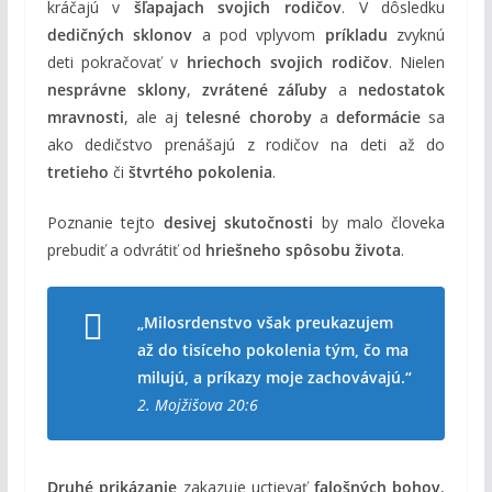
kráčajú v
šľapajach svojich rodičov
. V dôsledku
dedičných sklonov
a pod vplyvom
príkladu
zvyknú
deti pokračovať v
hriechoch svojich rodičov
. Nielen
nesprávne sklony
,
zvrátené záľuby
a
nedostatok
mravnosti
, ale aj
telesné choroby
a
deformácie
sa
ako dedičstvo prenášajú z rodičov na deti až do
tretieho
či
štvrtého pokolenia
.
Poznanie tejto
desivej skutočnosti
by malo človeka
prebudiť a odvrátiť od
hriešneho spôsobu života
.
„Milosrdenstvo však preukazujem
až do tisíceho pokolenia tým, čo ma
milujú, a príkazy moje zachovávajú.“
2. Mojžišova 20:6
Druhé prikázanie
zakazuje uctievať
falošných bohov
,