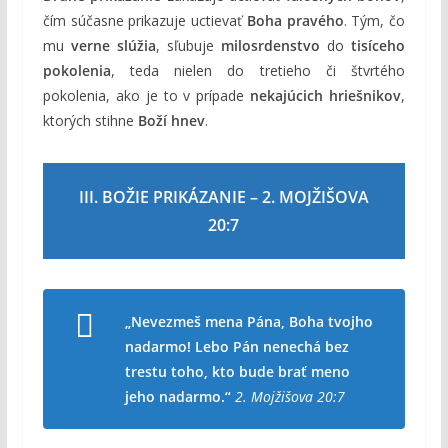
čím súčasne prikazuje uctievať
Boha pravého
. Tým, čo
mu
verne slúžia
, sľubuje
milosrdenstvo
do
tisíceho
pokolenia
, teda nielen do tretieho či štvrtého
pokolenia, ako je to v prípade
nekajúcich hriešnikov
,
ktorých stihne
Boží hnev
.
III. BOŽIE PRIKÁZANIE – 2. MOJŽIŠOVA
20:7
„Nevezmeš mena Pána, Boha tvojho
nadarmo! Lebo Pán nenechá bez
trestu toho, kto bude brať meno
jeho nadarmo.“
2. Mojžišova 20:7