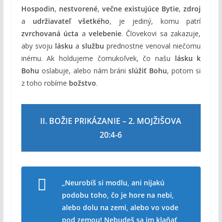
Hospodin
,
nestvorené
,
večne existujúce Bytie
,
zdroj
a
udržiavateľ všetkého
, je jediný, komu patrí
zvrchovaná úcta
a
velebenie
. Človekovi sa zakazuje,
aby svoju
lásku
a
službu
prednostne venoval niečomu
inému. Ak holdujeme čomukoľvek, čo našu
lásku k
Bohu
oslabuje, alebo nám bráni
slúžiť Bohu
, potom si
z toho robíme
božstvo
.
II. BOŽIE PRIKÁZANIE – 2. MOJŽIŠOVA
20:4-6
„Neurobíš si modlu, ani nijakú
podobu toho, čo je hore na nebi,
alebo dolu na zemi, alebo vo vode
pod zemou! Nebudeš sa im klaňať