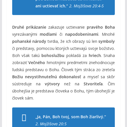
ani uctievať ich.“
2. Mojžišova 20:4-5
Druhé prikázanie
zakazuje uctievanie
pravého Boha
vyrezávanými
modlami
či
napodobeninami
. Mnohé
pohanské národy
tvrdia, že ich obrazy sú len
symboly
či predstavy, pomocou ktorých uctievajú svoje božstvo.
Boh však takú
bohoslužbu
pokladá za
hriech
. Snaha
zobraziť
Večného
hmotnými predmetmi znehodnocuje
ľudskú predstavu o Bohu. Človek tým stráca zo zreteľa
Božiu nevystihnuteľnú dokonalosť
a myseľ sa skôr
sústreďuje na
výtvory
než na
Stvoriteľa
. Čím
úbohejšia je predstava človeka o Bohu, tým úbohejší je
človek sám.
„Ja, Pán, Boh tvoj, som Boh žiarlivý.“
2. Mojžišova 20:5