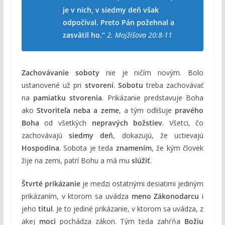
je v nich, v siedmy deň však
odpočíval. Preto Pán požehnal a
zasvätil ho.“
2. Mojžišova 20:8-11
Zachovávanie soboty
nie je ničím novým. Bolo
ustanovené už pri
stvorení
.
Sobotu
treba zachovávať
na
pamiatku stvorenia
. Prikázanie predstavuje Boha
ako
Stvoriteľa neba a zeme
, a tým odlišuje
pravého
Boha
od všetkých
nepravých božstiev
. Všetci, čo
zachovávajú
siedmy deň
, dokazujú, že uctievajú
Hospodina
. Sobota je teda
znamením
, že kým človek
žije na zemi, patrí Bohu a má mu
slúžiť
.
Štvrté prikázanie
je medzi ostatnými desiatimi jediným
prikázaním, v ktorom sa uvádza
meno Zákonodarcu
i
jeho
titul
. Je to jediné prikázanie, v ktorom sa uvádza, z
akej
moci
pochádza zákon. Tým teda zahŕňa
Božiu