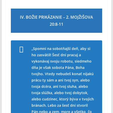
IV. BOŽIE PRIKÁZANIE – 2. MOJŽIŠOVA
20:8-11
„Spomni na sobotňajší deň, aby si
ho zasvätil! Šesť dní pracuj a
vykonávaj svoju robotu, siedmeho
dňa je však sobota Pána, Boha
tvojho. Vtedy nebudeš konať nijakú
prácu ty sám a ani tvoj syn, alebo
tvoja dcéra, ani tvoj sluha, alebo
tvoja slúžka, alebo tvoj dobytok,
alebo cudzinec, ktorý býva v tvojich
bránach. Lebo za šesť dní stvoril
Pán nebo a zem, more a všetko, čo