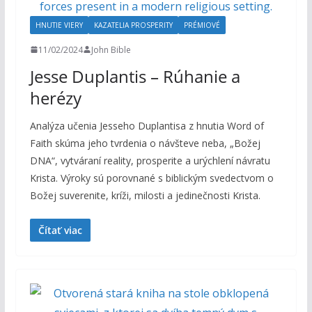
HNUTIE VIERY
KAZATELIA PROSPERITY
PRÉMIOVÉ
11/02/2024
John Bible
Jesse Duplantis – Rúhanie a
herézy
Analýza učenia Jesseho Duplantisa z hnutia Word of
Faith skúma jeho tvrdenia o návšteve neba, „Božej
DNA“, vytváraní reality, prosperite a urýchlení návratu
Krista. Výroky sú porovnané s biblickým svedectvom o
Božej suverenite, kríži, milosti a jedinečnosti Krista.
Čítať viac