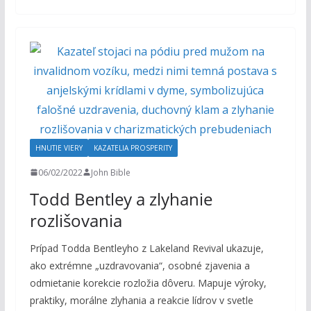
HNUTIE VIERY
KAZATELIA PROSPERITY
06/02/2022
John Bible
Todd Bentley a zlyhanie
rozlišovania
Prípad Todda Bentleyho z Lakeland Revival ukazuje,
ako extrémne „uzdravovania“, osobné zjavenia a
odmietanie korekcie rozložia dôveru. Mapuje výroky,
praktiky, morálne zlyhania a reakcie lídrov v svetle