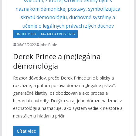
HNUTIE VIERY
KAZATELIA PROSPERITY
06/02/2022
John Bible
Derek Prince a (ne)legálna
démonológia
Rozbor dôvodov, prečo Derek Prince znie biblicky a
rozvážne, a pritom posúva dôraz na „legálne práva“,
generačné kliatby, oslobodzovanie ako proces a
hierarchiu autority. Dotýka sa aj jeho dôrazu na Izrael v
eschatológii a naznačuje, ako systém vedie k neistote a
neustálemu hľadaniu príčin.
Čítať viac