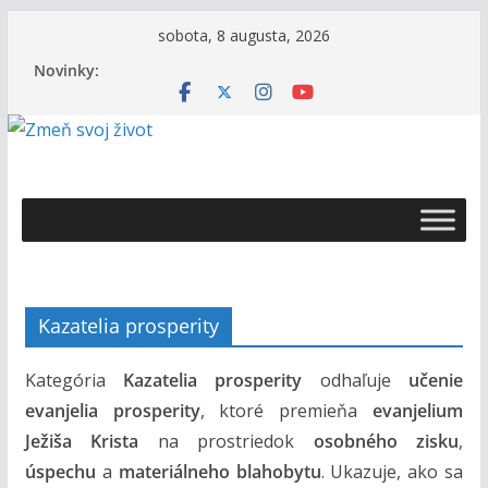
Skip
sobota, 8 augusta, 2026
to
Novinky:
content
Ž
i
v
o
t
Kazatelia prosperity
s
B
Kategória
Kazatelia prosperity
odhaľuje
učenie
o
evanjelia prosperity
, ktoré premieňa
evanjelium
h
Ježiša Krista
na prostriedok
osobného zisku
,
o
úspechu
a
materiálneho blahobytu
. Ukazuje, ako sa