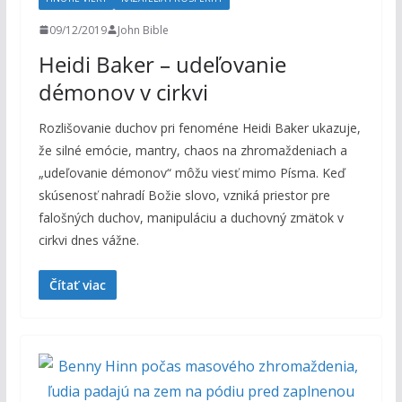
09/12/2019
John Bible
Heidi Baker – udeľovanie
démonov v cirkvi
Rozlišovanie duchov pri fenoméne Heidi Baker ukazuje,
že silné emócie, mantry, chaos na zhromaždeniach a
„udeľovanie démonov“ môžu viesť mimo Písma. Keď
skúsenosť nahradí Božie slovo, vzniká priestor pre
falošných duchov, manipuláciu a duchovný zmätok v
cirkvi dnes vážne.
Čítať viac