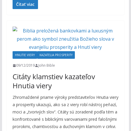
Čítať viac
HNUTIE VIERY
KAZATELIA PROSPERITY
09/12/2019
John Bible
Citáty klamstiev kazateľov
Hnutia viery
Zhromaždené priame výroky predstaviteľov Hnutia viery
a prosperity ukazujú, ako sa z viery robí nástroj peňazí,
moci a „tvorivých slov“. Citáty sú zoradené podľa tém a
konfrontované s biblickými varovaniami pred falošnými
prorokmi, chamtivosťou a duchovným klamom v cirkvi.