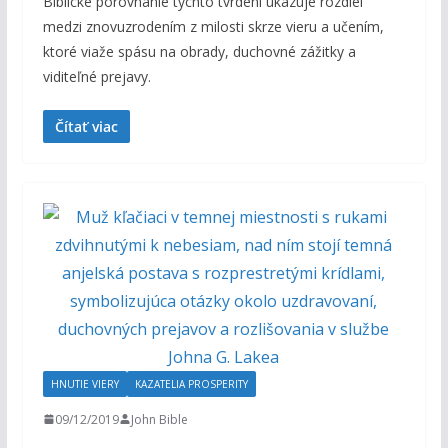
Biblické porovnanie týchto tvrdení ukazuje rozdiel
medzi znovuzrodením z milosti skrze vieru a učením,
ktoré viaže spásu na obrady, duchovné zážitky a
viditeľné prejavy.
Čítať viac
HNUTIE VIERY
KAZATELIA PROSPERITY
09/12/2019
John Bible