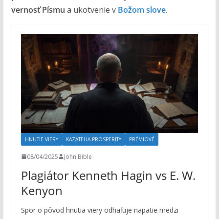
vernosť Písmu
a ukotvenie v
Božom slove
.
HNUTIE VIERY
KAZATELIA PROSPERITY
PRÉMIOVÉ
08/04/2025
John Bible
Plagiátor Kenneth Hagin vs E. W.
Kenyon
Spor o pôvod hnutia viery odhaľuje napätie medzi