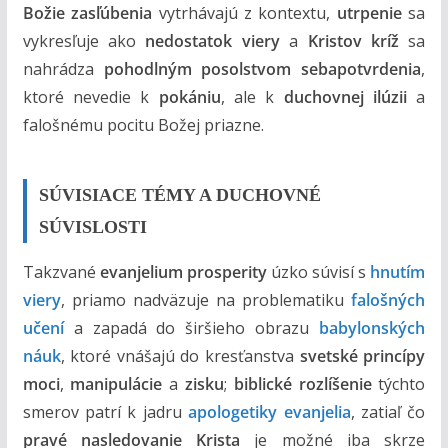
m
Božie zasľúbenia
vytrhávajú z kontextu,
utrpenie
sa
vykresľuje ako
nedostatok viery
a
Kristov kríž
sa
nahrádza
pohodlným posolstvom sebapotvrdenia
,
ktoré nevedie k
pokániu
, ale k
duchovnej ilúzii
a
falošnému pocitu Božej priazne.
SÚVISIACE TÉMY A DUCHOVNÉ
SÚVISLOSTI
Takzvané
evanjelium prosperity
úzko súvisí s
hnutím
viery
, priamo nadväzuje na problematiku
falošných
učení
a zapadá do širšieho obrazu
babylonských
náuk
, ktoré vnášajú do kresťanstva
svetské princípy
moci
,
manipulácie
a
zisku
;
biblické rozlíšenie
týchto
smerov patrí k jadru
apologetiky evanjelia
, zatiaľ čo
pravé nasledovanie Krista
je možné iba skrze