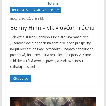
HNUTIE VIERY
KAZATELIA PROSPERITY
09/12/2019
John Bible
Benny Hinn – vlk v ovčom rúchu
Televízna služba Bennyho Hinna stojí na masových
„uzdraveniach“, pádoch na zem a sľuboch prosperity,
no pri bližšom skúmaní vychádzajú najavo nenaplnené
proroctvá, finančný tlak a praktiky bez opory v Písme.
Biblické kritériá ovocia, pravdy a zodpovednosti
odhaľujú rozdiel.
Čítať viac