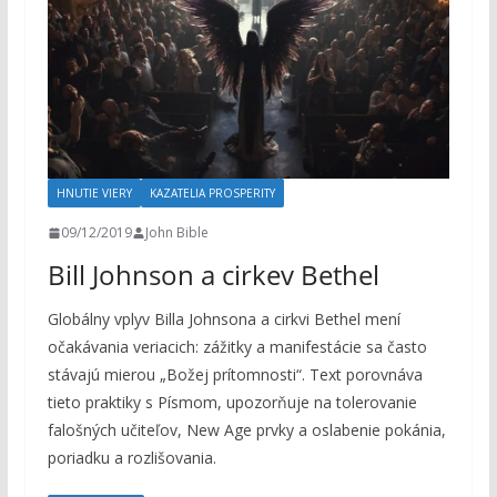
HNUTIE VIERY
KAZATELIA PROSPERITY
09/12/2019
John Bible
Bill Johnson a cirkev Bethel
Globálny vplyv Billa Johnsona a cirkvi Bethel mení
očakávania veriacich: zážitky a manifestácie sa často
stávajú mierou „Božej prítomnosti“. Text porovnáva
tieto praktiky s Písmom, upozorňuje na tolerovanie
falošných učiteľov, New Age prvky a oslabenie pokánia,
poriadku a rozlišovania.