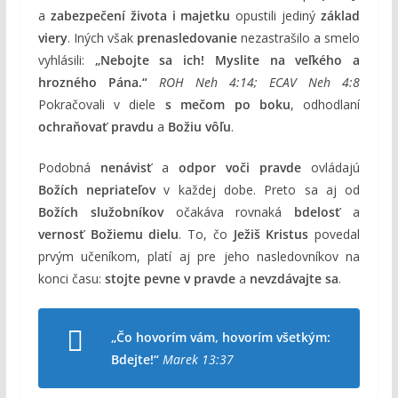
a
zabezpečení života i majetku
opustili jediný
základ
viery
. Iných však
prenasledovanie
nezastrašilo a smelo
vyhlásili:
„Nebojte sa ich! Myslite na veľkého a
hrozného Pána.“
ROH Neh 4:14; ECAV Neh 4:8
Pokračovali v diele
s mečom po boku
, odhodlaní
ochraňovať pravdu
a
Božiu vôľu
.
Podobná
nenávisť
a
odpor voči pravde
ovládajú
Božích nepriateľov
v každej dobe. Preto sa aj od
Božích služobníkov
očakáva rovnaká
bdelosť
a
vernosť Božiemu dielu
. To, čo
Ježiš Kristus
povedal
prvým učeníkom, platí aj pre jeho nasledovníkov na
konci času:
stojte pevne v pravde
a
nevzdávajte sa
.
„Čo hovorím vám, hovorím všetkým:
Bdejte!“
Marek 13:37