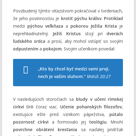
Povzbudený týmto víťazstvom pokračoval v tvrdeniach,
že jeho povinnosťou je
krotiť pýchu kráľov
.
Protiklad
medzi
pýchou veľkňaza
a
pokorou Ježiša Krista
je
neprehliadnuteľný.
Ježiš Kristus
stojí pri
dverách
ľudského srdca
a prosí, aby mohol vstúpiť so svojím
odpustením
a
pokojom
. Svojim učeníkom povedal:
„Kto by chcel byť medzi vami prvý,
nech je vaším sluhom.“
Matúš 20:27
V nasledujúcich storočiach sa
bludy v učení rímskej
cirkvi
šírili čoraz viac.
Učenie pohanských filozofov
,
existujúce ešte pred vznikom pápežstva,
pútalo
pozornosť cirkvi
a formovalo jej
teológiu
. Mnohí
povrchne obrátení kresťania
sa naďalej pridŕžali