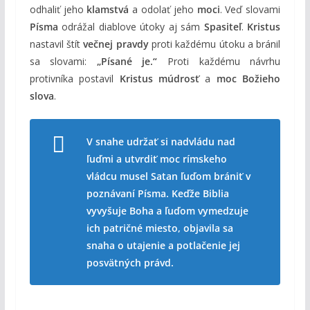
odhaliť jeho
klamstvá
a odolať jeho
moci
. Veď slovami
Písma
odrážal diablove útoky aj sám
Spasiteľ
.
Kristus
nastavil štít
večnej pravdy
proti každému útoku a bránil
sa slovami:
„Písané je.“
Proti každému návrhu
protivníka postavil
Kristus
múdrosť
a
moc Božieho
slova
.
V snahe udržať si nadvládu nad
ľuďmi a utvrdiť moc rímskeho
vládcu musel Satan ľuďom brániť v
poznávaní Písma. Keďže Biblia
vyvyšuje Boha a ľuďom vymedzuje
ich patričné miesto, objavila sa
snaha o utajenie a potlačenie jej
posvätných právd.