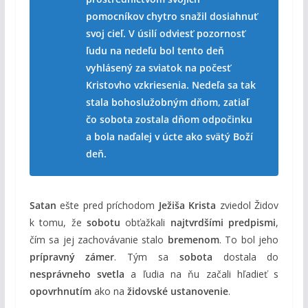
pomocníkov chytro snažil dosiahnuť
svoj cieľ. V úsilí odviesť pozornosť
ľudu na nedeľu bol tento deň
vyhlásený za sviatok na počesť
Kristovho vzkriesenia. Nedeľa sa tak
stala bohoslužobným dňom, zatiaľ
čo sobota zostala dňom odpočinku
a bola naďalej v úcte ako svätý Boží
deň.
Satan
ešte pred príchodom
Ježiša Krista
zviedol Židov
k tomu, že
sobotu
obťažkali
najtvrdšími predpismi
,
čím sa jej zachovávanie stalo
bremenom
. To bol jeho
prípravný zámer
. Tým sa
sobota
dostala do
nesprávneho svetla
a ľudia na ňu začali hľadieť s
opovrhnutím
ako na
židovské ustanovenie
.