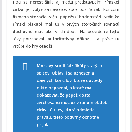
Hoci sa
neresť
šírila aj medzi predstaviteľmi
rímskej
cirkvi
, jej
vplyv
sa navonok stále posilňoval. Koncom
ôsmeho storočia
začali
pápežskí hodnostári
tvrdiť, že
rímski biskupi
mali už v prvých storočiach rovnakú
duchovnú moc
ako v ich dobe. Na potvrdenie tejto
tézy potrebovali
autoritatívny dôkaz
– a práve tu
vstúpil do hry
otec lži
.
Mnísi vytvorili falzifikáty starých
spisov. Objavili sa uznesenia
dávnych koncilov, ktoré dovtedy
nikto nepoznal, a ktoré mali
dokazovať, že pápež dostal
zvrchovanú moc už v ranom období
cirkvi. Cirkev, ktorá odmietla
pravdu, tieto podvrhy ochotne
prijala.