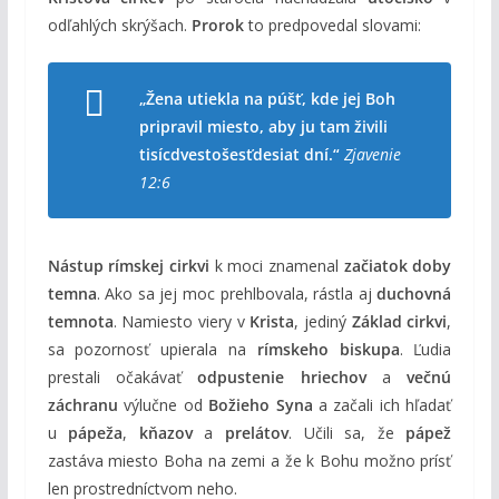
odľahlých skrýšach.
Prorok
to predpovedal slovami:
„Žena utiekla na púšť, kde jej Boh
pripravil miesto, aby ju tam živili
tisícdvestošesťdesiat dní.“
Zjavenie
12:6
Nástup rímskej cirkvi
k moci znamenal
začiatok doby
temna
. Ako sa jej moc prehlbovala, rástla aj
duchovná
temnota
. Namiesto viery v
Krista
, jediný
Základ cirkvi
,
sa pozornosť upierala na
rímskeho biskupa
. Ľudia
prestali očakávať
odpustenie hriechov
a
večnú
záchranu
výlučne od
Božieho Syna
a začali ich hľadať
u
pápeža
,
kňazov
a
prelátov
. Učili sa, že
pápež
zastáva miesto Boha na zemi a že k Bohu možno prísť
len prostredníctvom neho.