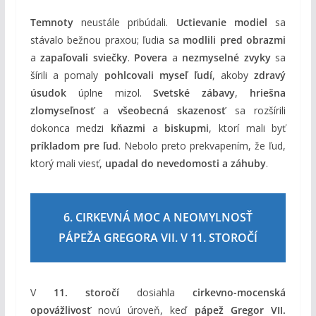
Temnoty
neustále pribúdali.
Uctievanie modiel
sa
stávalo bežnou praxou; ľudia sa
modlili pred obrazmi
a
zapaľovali sviečky
.
Povera
a
nezmyselné zvyky
sa
šírili a pomaly
pohlcovali myseľ ľudí
, akoby
zdravý
úsudok
úplne mizol.
Svetské zábavy
,
hriešna
zlomyseľnosť
a
všeobecná skazenosť
sa rozšírili
dokonca medzi
kňazmi
a
biskupmi
, ktorí mali byť
príkladom pre ľud
. Nebolo preto prekvapením, že ľud,
ktorý mali viesť,
upadal do nevedomosti a záhuby
.
6. CIRKEVNÁ MOC A NEOMYLNOSŤ
PÁPEŽA GREGORA VII. V 11. STOROČÍ
V
11. storočí
dosiahla
cirkevno-mocenská
opovážlivosť
novú úroveň, keď
pápež Gregor VII.