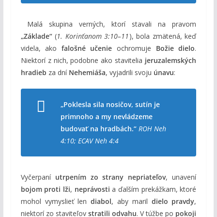
Malá skupina verných, ktorí stavali na pravom
„Základe“
(
1. Korinťanom 3:10–11
), bola zmätená, keď
videla, ako
falošné učenie
ochromuje
Božie dielo
.
Niektorí z nich, podobne ako stavitelia
jeruzalemských
hradieb
za dní
Nehemiáša
, vyjadrili svoju
únavu
:
„Poklesla sila nosičov, sutín je
primnoho a my nevládzeme
budovať na hradbách.“
ROH Neh
4:10; ECAV Neh 4:4
Vyčerpaní
utrpením zo strany nepriateľov
, unavení
bojom proti lži
,
neprávosti
a ďalším prekážkam, ktoré
mohol vymyslieť len
diabol
, aby maril
dielo pravdy
,
niektorí zo staviteľov
stratili odvahu
. V túžbe po
pokoji