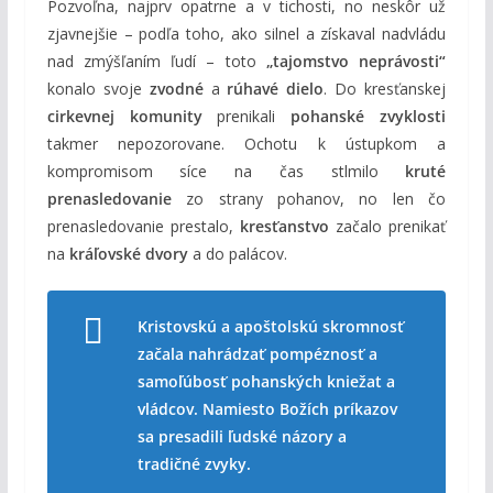
Pozvoľna, najprv opatrne a v tichosti, no neskôr už
zjavnejšie – podľa toho, ako silnel a získaval nadvládu
nad zmýšľaním ľudí – toto
„tajomstvo neprávosti“
konalo svoje
zvodné
a
rúhavé dielo
. Do kresťanskej
cirkevnej komunity
prenikali
pohanské zvyklosti
takmer nepozorovane. Ochotu k ústupkom a
kompromisom síce na čas stlmilo
kruté
prenasledovanie
zo strany pohanov, no len čo
prenasledovanie prestalo,
kresťanstvo
začalo prenikať
na
kráľovské dvory
a do palácov.
Kristovskú a apoštolskú skromnosť
začala nahrádzať pompéznosť a
samoľúbosť pohanských kniežat a
vládcov. Namiesto Božích príkazov
sa presadili ľudské názory a
tradičné zvyky.