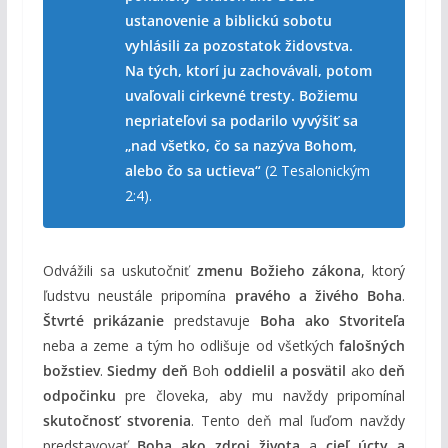
ustanovenie a biblickú sobotu
vyhlásili za pozostatok židovstva.
Na tých, ktorí ju zachovávali, potom
uvaľovali cirkevné tresty. Božiemu
nepriateľovi sa podarilo vyvýšiť sa
„nad všetko, čo sa nazýva Bohom,
alebo čo sa uctieva“
(2 Tesalonickým
2:4)
.
Odvážili sa uskutočniť
zmenu Božieho zákona
, ktorý
ľudstvu neustále pripomína
pravého a živého Boha
.
Štvrté prikázanie
predstavuje
Boha ako Stvoriteľa
neba a zeme a tým ho odlišuje od všetkých
falošných
božstiev
.
Siedmy deň
Boh
oddielil a posvätil
ako
deň
odpočinku
pre človeka, aby mu navždy pripomínal
skutočnosť stvorenia
. Tento deň mal ľuďom navždy
predstavovať
Boha ako zdroj života
a
cieľ úcty a