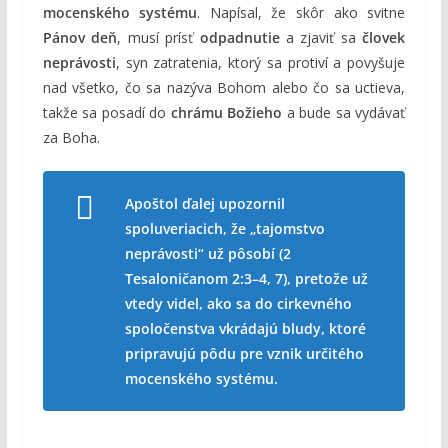
mocenského systému
. Napísal, že skôr ako svitne
Pánov deň
, musí prísť
odpadnutie
a zjaviť sa
človek
neprávosti
, syn zatratenia, ktorý sa protiví a povyšuje
nad všetko, čo sa nazýva Bohom alebo čo sa uctieva,
takže sa posadí do
chrámu Božieho
a bude sa vydávať
za Boha.
Apoštol ďalej upozornil
spoluveriacich, že „tajomstvo
neprávosti“ už pôsobí (
2
Tesaloničanom 2:3–4, 7
), pretože už
vtedy videl, ako sa do cirkevného
spoločenstva vkrádajú bludy, ktoré
pripravujú pôdu pre vznik určitého
mocenského systému.