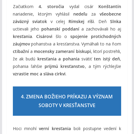
Začiatkom
4. storočia
vydal cisár
Konštantín
nariadenie, ktorým vyhlásil
nedeľu
za
všeobecne
záväzný sviatok
v celej
Rímskej ríši
. Deň
Slnka
uctievali jeho
pohanskí poddaní
a zachovávali ho aj
kresťania
.
Cisárovi
šlo o
spojenie protichodných
záujmov
pohanstva a kresťanstva. Vymáhali to na ňom
ctibažní
a
mocensky zameraní biskupi
, ktorí postrehli,
že ak budú
kresťania a pohania
svätiť
ten istý deň
,
pohania ľahšie
prijmú kresťanstvo
, a tým rýchlejšie
vzrastie moc a sláva cirkvi
.
4. ZMENA BOŽIEHO PRÍKAZU A VÝZNAM
SOBOTY V KRESŤANSTVE
Hoci mnohí
verní kresťania
boli postupne vedení k