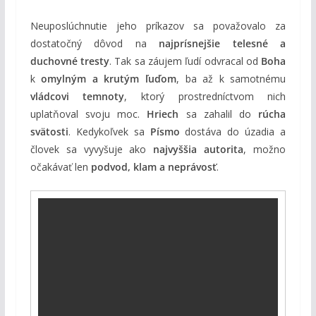
Neuposlúchnutie jeho príkazov sa považovalo za
dostatočný dôvod na
najprísnejšie telesné a
duchovné tresty
. Tak sa záujem ľudí odvracal od
Boha
k
omylným a krutým ľuďom
, ba až k samotnému
vládcovi temnoty
, ktorý prostredníctvom nich
uplatňoval svoju moc.
Hriech
sa zahalil do
rúcha
svätosti
. Kedykoľvek sa
Písmo
dostáva do úzadia a
človek sa vyvyšuje ako
najvyššia autorita
, možno
očakávať len
podvod, klam a neprávosť
.