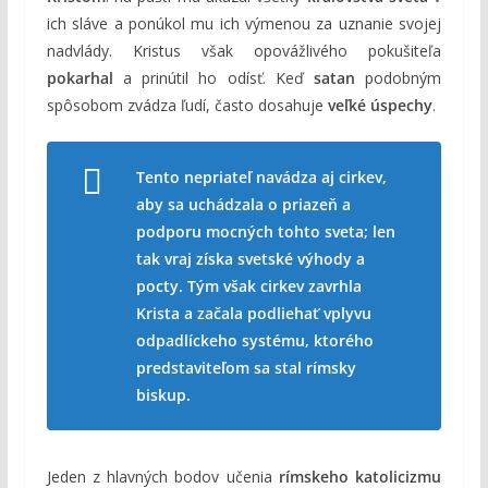
ich sláve a ponúkol mu ich výmenou za uznanie svojej
nadvlády. Kristus však opovážlivého pokušiteľa
pokarhal
a prinútil ho odísť. Keď
satan
podobným
spôsobom zvádza ľudí, často dosahuje
veľké úspechy
.
Tento nepriateľ navádza aj cirkev,
aby sa uchádzala o priazeň a
podporu mocných tohto sveta; len
tak vraj získa svetské výhody a
pocty. Tým však cirkev zavrhla
Krista a začala podliehať vplyvu
odpadlíckeho systému, ktorého
predstaviteľom sa stal rímsky
biskup.
Jeden z hlavných bodov učenia
rímskeho katolicizmu