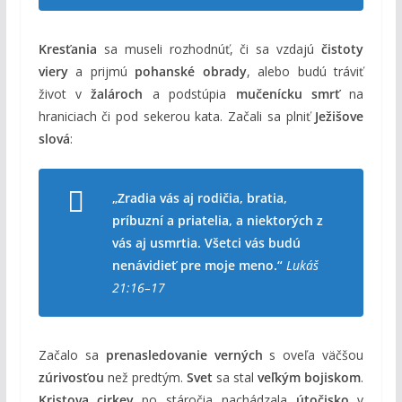
Kresťania
sa museli rozhodnúť, či sa vzdajú
čistoty
viery
a prijmú
pohanské obrady
, alebo budú tráviť
život v
žalároch
a podstúpia
mučenícku smrť
na
hraniciach či pod sekerou kata. Začali sa plniť
Ježišove
slová
:
„Zradia vás aj rodičia, bratia,
príbuzní a priatelia, a niektorých z
vás aj usmrtia. Všetci vás budú
nenávidieť pre moje meno.“
Lukáš
21:16–17
Začalo sa
prenasledovanie verných
s oveľa väčšou
zúrivosťou
než predtým.
Svet
sa stal
veľkým bojiskom
.
Kristova cirkev
po stáročia nachádzala
útočisko
v