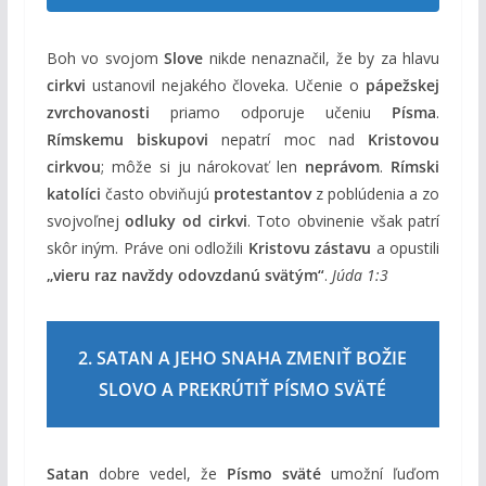
Boh vo svojom
Slove
nikde nenaznačil, že by za hlavu
cirkvi
ustanovil nejakého človeka. Učenie o
pápežskej
zvrchovanosti
priamo odporuje učeniu
Písma
.
Rímskemu biskupovi
nepatrí moc nad
Kristovou
cirkvou
; môže si ju nárokovať len
neprávom
.
Rímski
katolíci
často obviňujú
protestantov
z poblúdenia a zo
svojvoľnej
odluky od cirkvi
. Toto obvinenie však patrí
skôr iným. Práve oni odložili
Kristovu zástavu
a opustili
„vieru raz navždy odovzdanú svätým“
.
Júda 1:3
2. SATAN A JEHO SNAHA ZMENIŤ BOŽIE
SLOVO A PREKRÚTIŤ PÍSMO SVÄTÉ
Satan
dobre vedel, že
Písmo sväté
umožní ľuďom