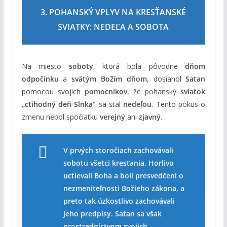
3. POHANSKÝ VPLYV NA KRESŤANSKÉ
SVIATKY: NEDEĽA A SOBOTA
Na miesto
soboty
, ktorá bola pôvodne
dňom
odpočinku
a
svätým Božím dňom
, dosiahol
Satan
pomocou svojich
pomocníkov
, že pohanský
sviatok
„ctihodný deň Slnka“
sa stal
nedeľou
. Tento pokus o
zmenu nebol spočiatku
verejný
ani
zjavný
.
V prvých storočiach zachovávali
sobotu všetci kresťania. Horlivo
uctievali Boha a boli presvedčení o
nezmeniteľnosti Božieho zákona, a
preto tak úzkostlivo zachovávali
jeho predpisy. Satan sa však
prostredníctvom svojich