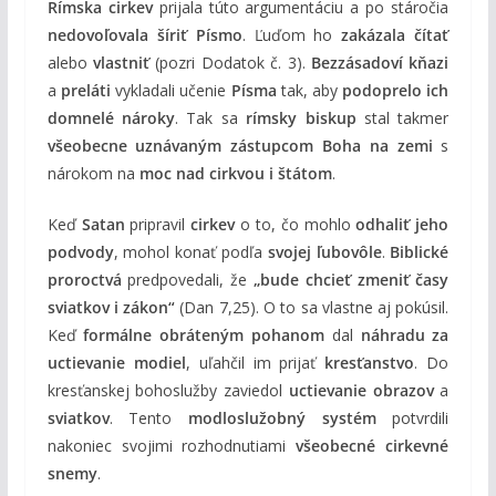
Rímska cirkev
prijala túto argumentáciu a po stáročia
nedovoľovala šíriť Písmo
. Ľuďom ho
zakázala čítať
alebo
vlastniť
(pozri Dodatok č. 3).
Bezzásadoví kňazi
a
preláti
vykladali učenie
Písma
tak, aby
podoprelo ich
domnelé nároky
. Tak sa
rímsky biskup
stal takmer
všeobecne uznávaným zástupcom Boha na zemi
s
nárokom na
moc nad cirkvou i štátom
.
Keď
Satan
pripravil
cirkev
o to, čo mohlo
odhaliť jeho
podvody
, mohol konať podľa
svojej ľubovôle
.
Biblické
proroctvá
predpovedali, že
„bude chcieť zmeniť časy
sviatkov i zákon“
(Dan 7,25). O to sa vlastne aj pokúsil.
Keď
formálne obráteným pohanom
dal
náhradu za
uctievanie modiel
, uľahčil im prijať
kresťanstvo
. Do
kresťanskej bohoslužby zaviedol
uctievanie obrazov
a
sviatkov
. Tento
modloslužobný systém
potvrdili
nakoniec svojimi rozhodnutiami
všeobecné cirkevné
snemy
.