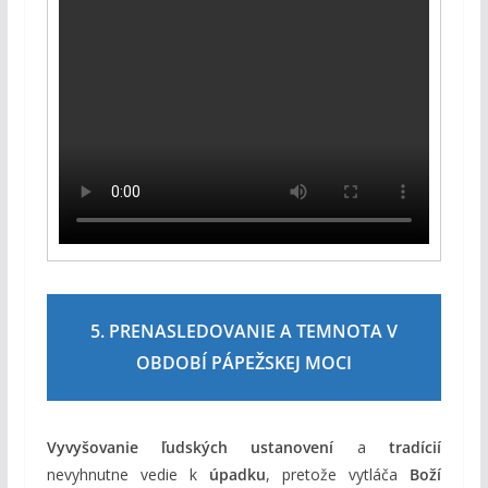
5. PRENASLEDOVANIE A TEMNOTA V
OBDOBÍ PÁPEŽSKEJ MOCI
Vyvyšovanie ľudských ustanovení
a
tradícií
nevyhnutne vedie k
úpadku
, pretože vytláča
Boží