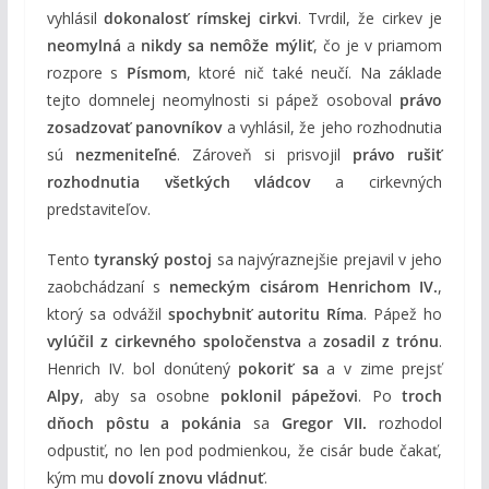
vyhlásil
dokonalosť rímskej cirkvi
. Tvrdil, že cirkev je
neomylná
a
nikdy sa nemôže mýliť
, čo je v priamom
rozpore s
Písmom
, ktoré nič také neučí. Na základe
tejto domnelej neomylnosti si pápež osoboval
právo
zosadzovať panovníkov
a vyhlásil, že jeho rozhodnutia
sú
nezmeniteľné
. Zároveň si prisvojil
právo rušiť
rozhodnutia všetkých vládcov
a cirkevných
predstaviteľov.
Tento
tyranský postoj
sa najvýraznejšie prejavil v jeho
zaobchádzaní s
nemeckým cisárom Henrichom IV.
,
ktorý sa odvážil
spochybniť autoritu Ríma
. Pápež ho
vylúčil z cirkevného spoločenstva
a
zosadil z trónu
.
Henrich IV. bol donútený
pokoriť sa
a v zime prejsť
Alpy
, aby sa osobne
poklonil pápežovi
. Po
troch
dňoch pôstu a pokánia
sa
Gregor VII.
rozhodol
odpustiť, no len pod podmienkou, že cisár bude čakať,
kým mu
dovolí znovu vládnuť
.