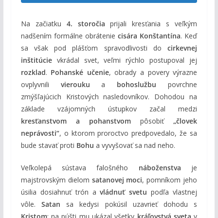
Na začiatku
4. storočia
prijali kresťania s veľkým
nadšením formálne obrátenie
cisára Konštantína
. Keď
sa však pod plášťom spravodlivosti do
cirkevnej
inštitúcie
vkrádal svet, veľmi rýchlo postupoval jej
rozklad
.
Pohanské učenie
, obrady a povery výrazne
ovplyvnili
vierouku
a
bohoslužbu
povrchne
zmýšľajúcich Kristových nasledovníkov. Dohodou na
základe vzájomných ústupkov začal medzi
kresťanstvom a pohanstvom
pôsobiť
„človek
neprávosti“
, o ktorom proroctvo predpovedalo, že sa
bude stavať proti
Bohu
a vyvyšovať sa nad neho.
Veľkolepá sústava falošného
náboženstva
je
majstrovským dielom
satanovej moci
, pomníkom jeho
úsilia dosiahnuť trón a
vládnuť svetu
podľa vlastnej
vôle.
Satan
sa kedysi pokúsil uzavrieť dohodu s
Kristom
: na púšti mu ukázal všetky
kráľovstvá sveta
v