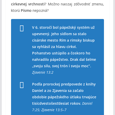
cirkevnej vrchnosti
? Možno naozaj zdôvodniť zmenu,
ktorú
Písmo
nepozná?
V 6. storočí bol pápežský systém už
upevnený. Jeho sídlom sa stalo
cisárske mesto Rím a rímsky biskup
sa vyhlásil za hlavu cirkvi.
Pohanstvo ustúpilo a čoskoro ho
nahradilo pápežstvo. Drak dal šelme
„svoju silu, svoj trón i svoju moc“.
Zjavenie 13:2
Podľa prorockej predpovede z knihy
Daniel a zo Zjavenia sa začalo
obdobie pápežského útlaku trvajúce
tisícdvestošesťdesiat rokov.
Daniel
7:25; Zjavenie 13:5–7