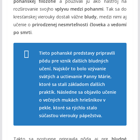
pohanskej filozofie
a používali ju ako nástroj na
rozširovanie svojho
vplyvu medzi pohanmi
. Tak sa do
kresťanskej vierouky dostali vážne
bludy
, medzi nimi aj
učenie o
prirodzenej nesmrteľnosti človeka
a
vedomí
po smrti
.
Tieto pohanské predstavy pripravili
pôdu pre vznik ďalších bludných
učení. Najskôr to bolo vzývanie
svätých a uctievanie Panny Márie,
ktoré sa stali základom ďalších
praktík. Následne sa objavilo učenie
o večných mukách hriešnikov v
pekle, ktoré sa rýchlo stalo
súčasťou vierouky pápežstva.
Takto sa postupne pripravila pôda aj pre
bludné