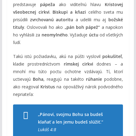
predstavuje
pápeža
ako viditeľnú hlavu
Kristovej
všeobecnej cirkvi
.
Biskupi a kňazi
celého sveta mu
prisúdili
zvrchovanú autoritu
a udelili mu aj
božské
tituly
. Oslovovali ho ako
„pán boh pápež“
a napokon
ho vyhlásili za
neomylného
. Vyžaduje
úctu
od všetkých
ľudí.
Takú istú požiadavku, akú na púšti vyslovil
pokušiteľ
,
kladie prostredníctvom
rímskej cirkvi
dodnes – a
mnohí mu túto poctu ochotne vzdávajú. Tí, ktorí
uctievajú
Boha
, reagujú na takéto
rúhanie
podobne,
ako reagoval
Kristus
na opovážlivý nárok podvodného
nepriateľa:
„Pánovi, svojmu Bohu sa budeš
klaňať a len jemu budeš slúžiť.“
Lukáš 4:8