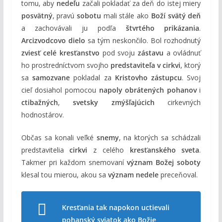
tomu, aby
nedeľu
začali pokladať za deň do istej miery
posvätný
, pravú
sobotu
mali stále ako
Boží svätý deň
a zachovávali ju podľa
štvrtého prikázania
.
Arcizvodcovo dielo
sa tým neskončilo. Bol rozhodnutý
zviesť celé kresťanstvo
pod svoju
zástavu
a ovládnuť
ho prostredníctvom svojho
predstaviteľa v cirkvi
, ktorý
sa
samozvane
pokladal za
Kristovho zástupcu
. Svoj
cieľ dosiahol pomocou
napoly obrátených pohanov
i
ctibažných
,
svetsky zmýšľajúcich
cirkevných
hodnostárov.
Občas sa konali veľké
snemy
, na ktorých sa schádzali
predstavitelia
cirkvi
z celého
kresťanského sveta
.
Takmer pri každom snemovaní
význam Božej soboty
klesal tou mierou, akou sa
význam nedele
preceňoval.
Kresťania tak napokon uctievali
pohanský sviatok ako Božie