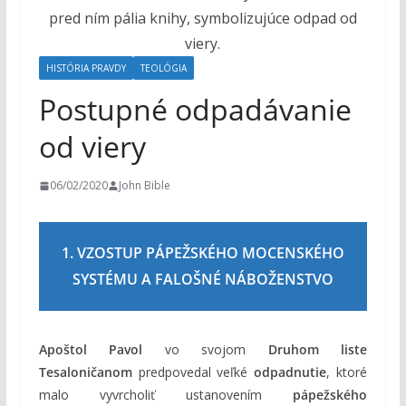
o
h
o
HISTÓRIA PRAVDY
TEOLÓGIA
m
Postupné odpadávanie
od viery
06/02/2020
John Bible
1. VZOSTUP PÁPEŽSKÉHO MOCENSKÉHO
SYSTÉMU A FALOŠNÉ NÁBOŽENSTVO
Apoštol Pavol
vo svojom
Druhom liste
Tesaloničanom
predpovedal veľké
odpadnutie
, ktoré
malo vyvrcholiť ustanovením
pápežského