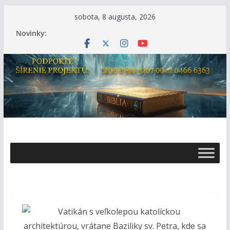
Skip
sobota, 8 augusta, 2026
to
Novinky:
content
Ž
i
v
o
t
s
B