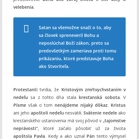
velebenia
.
Satan sa všemožne snaží o to, aby
sa človek spreneveril Bohu a
neposlúchal Boží zákon, preto sa
predovšetkým zameriava proti tomu
prikázaniu, ktoré predstavuje Boha
ako Stvoriteľa.
Protestanti
tvrdia, že
Kristovým zmŕtvychvstaním v
nedeľu
sa z tohto dňa stala
kresťanská sobota
. V
Písme
však o tom
nenájdeme nijaký dôkaz
.
Kristus
ani jeho
apoštoli
nedeľu
nesvätili.
Svätenie nedele
ako
kresťanského ustanovenia má svoj pôvod v
„tajomstve
neprávosti“
, ktoré začalo pôsobiť už za života
apoštola Pavla
. Kedy a ako uznal
Pán
tento výmysel