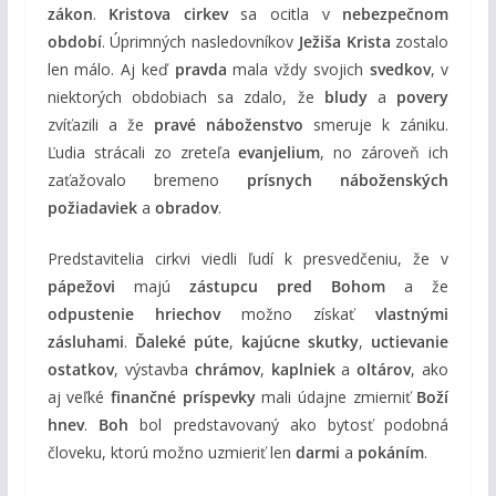
zákon
.
Kristova cirkev
sa ocitla v
nebezpečnom
období
. Úprimných nasledovníkov
Ježiša Krista
zostalo
len málo. Aj keď
pravda
mala vždy svojich
svedkov
, v
niektorých obdobiach sa zdalo, že
bludy
a
povery
zvíťazili a že
pravé náboženstvo
smeruje k zániku.
Ľudia strácali zo zreteľa
evanjelium
, no zároveň ich
zaťažovalo bremeno
prísnych náboženských
požiadaviek
a
obradov
.
Predstavitelia cirkvi viedli ľudí k presvedčeniu, že v
pápežovi
majú
zástupcu pred Bohom
a že
odpustenie hriechov
možno získať
vlastnými
zásluhami
.
Ďaleké púte
,
kajúcne skutky
,
uctievanie
ostatkov
, výstavba
chrámov
,
kaplniek
a
oltárov
, ako
aj veľké
finančné príspevky
mali údajne zmierniť
Boží
hnev
.
Boh
bol predstavovaný ako bytosť podobná
človeku, ktorú možno uzmieriť len
darmi
a
pokáním
.