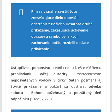
Rím sa v snahe zavŕšiť toto
znesväcujúce dielo opovážil
odstrániť z Božieho Desatora druhé
prikázanie, zakazujúce uctievanie
obrazov a symbolov, a kvôli
zachovaniu počtu rozdelil desiate
prikázanie.
Ústupčivosť pohanstvu
otvorila cestu k ešte väčšiemu
prehliadaniu Božej autority
. Prostredníctvom
neposvätených vodcov v cirkvi
Satan
pozmenil aj
štvrté prikázanie
a pokúsil sa odstrániť
odvekú
sobotu
–
Bohom požehnaný a posvätený deň
odpočinku
(1 Moj 2,2–3).