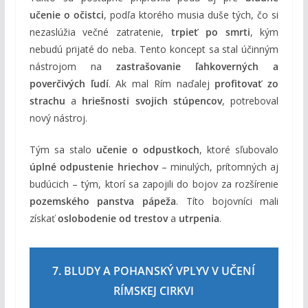
učenie o očistci
, podľa ktorého musia duše tých, čo si
nezaslúžia večné zatratenie,
trpieť po smrti
, kým
nebudú prijaté do neba. Tento koncept sa stal účinným
nástrojom na
zastrašovanie ľahkoverných a
poverčivých ľudí
. Ak mal Rím naďalej
profitovať zo
strachu
a
hriešnosti svojich stúpencov
, potreboval
nový nástroj.
Tým sa stalo
učenie o odpustkoch
, ktoré sľubovalo
úplné odpustenie hriechov
– minulých, prítomných aj
budúcich – tým, ktorí sa zapojili do bojov za rozšírenie
pozemského panstva pápeža
. Títo bojovníci mali
získať
oslobodenie od trestov
a
utrpenia
.
7. BLUDY A POHANSKÝ VPLYV V UČENÍ
RÍMSKEJ CIRKVI