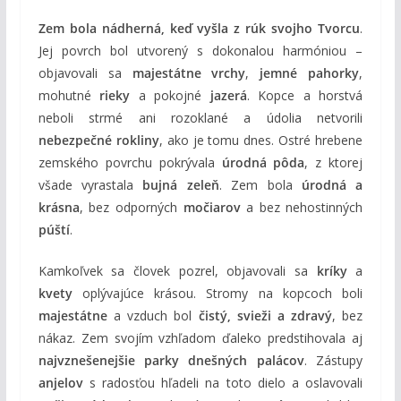
Zem bola nádherná, keď vyšla z rúk svojho Tvorcu
.
Jej povrch bol utvorený s dokonalou harmóniou –
objavovali sa
majestátne vrchy
,
jemné pahorky
,
mohutné
rieky
a pokojné
jazerá
. Kopce a horstvá
neboli strmé ani rozoklané a údolia netvorili
nebezpečné rokliny
, ako je tomu dnes. Ostré hrebene
zemského povrchu pokrývala
úrodná pôda
, z ktorej
všade vyrastala
bujná zeleň
. Zem bola
úrodná a
krásna
, bez odporných
močiarov
a bez nehostinných
púští
.
Kamkoľvek sa človek pozrel, objavovali sa
kríky
a
kvety
oplývajúce krásou. Stromy na kopcoch boli
majestátne
a vzduch bol
čistý, svieži a zdravý
, bez
nákaz. Zem svojím vzhľadom ďaleko predstihovala aj
najvznešenejšie parky dnešných palácov
. Zástupy
anjelov
s radosťou hľadeli na toto dielo a oslavovali