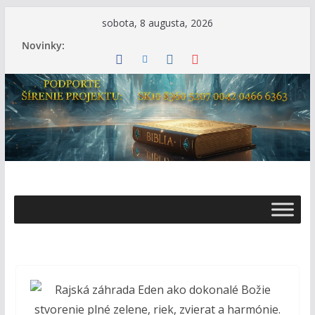
Skip
sobota, 8 augusta, 2026
to
Novinky:
content
Ž
i
v
o
t
s
B