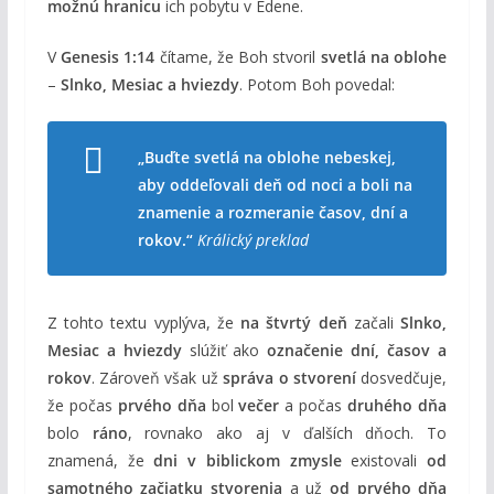
možnú hranicu
ich pobytu v Edene.
V
Genesis 1:14
čítame, že Boh stvoril
svetlá na oblohe
–
Slnko, Mesiac a hviezdy
. Potom Boh povedal:
„Buďte svetlá na oblohe nebeskej,
aby oddeľovali deň od noci a boli na
znamenie a rozmeranie časov, dní a
rokov.“
Králický preklad
Z tohto textu vyplýva, že
na štvrtý deň
začali
Slnko,
Mesiac a hviezdy
slúžiť ako
označenie dní, časov a
rokov
. Zároveň však už
správa o stvorení
dosvedčuje,
že počas
prvého dňa
bol
večer
a počas
druhého dňa
bolo
ráno
, rovnako ako aj v ďalších dňoch. To
znamená, že
dni v biblickom zmysle
existovali
od
samotného začiatku stvorenia
a už
od prvého dňa