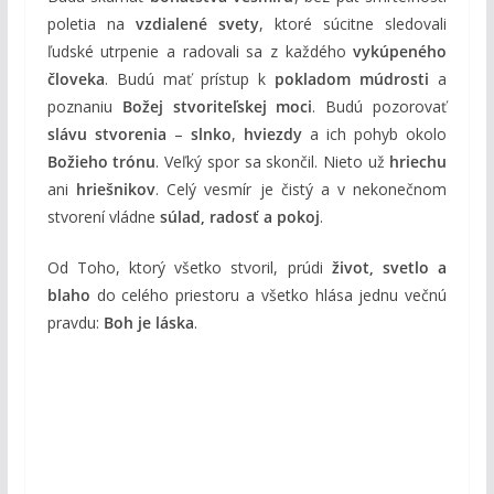
poletia na
vzdialené svety
, ktoré súcitne sledovali
ľudské utrpenie a radovali sa z každého
vykúpeného
človeka
. Budú mať prístup k
pokladom múdrosti
a
poznaniu
Božej stvoriteľskej moci
. Budú pozorovať
slávu stvorenia
–
slnko
,
hviezdy
a ich pohyb okolo
Božieho trónu
. Veľký spor sa skončil. Nieto už
hriechu
ani
hriešnikov
. Celý vesmír je čistý a v nekonečnom
stvorení vládne
súlad, radosť a pokoj
.
Od Toho, ktorý všetko stvoril, prúdi
život, svetlo a
blaho
do celého priestoru a všetko hlása jednu večnú
pravdu:
Boh je láska
.