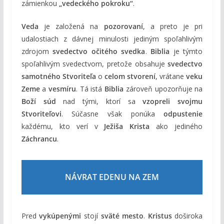
zámienkou
„vedeckého pokroku“
.
Veda
je založená na
pozorovaní
, a preto je pri
udalostiach z dávnej minulosti jediným spoľahlivým
zdrojom
svedectvo očitého svedka
.
Biblia
je týmto
spoľahlivým svedectvom, pretože obsahuje
svedectvo
samotného Stvoriteľa
o
celom stvorení
, vrátane
veku
Zeme
a
vesmíru
. Tá istá
Biblia
zároveň upozorňuje na
Boží súd
nad tými, ktorí sa
vzopreli svojmu
Stvoriteľovi
. Súčasne však ponúka
odpustenie
každému, kto verí v
Ježiša Krista
ako jediného
Záchrancu
.
NÁVRAT EDENU NA ZEM
Pred
vykúpenými
stojí
sväté mesto
.
Kristus
doširoka