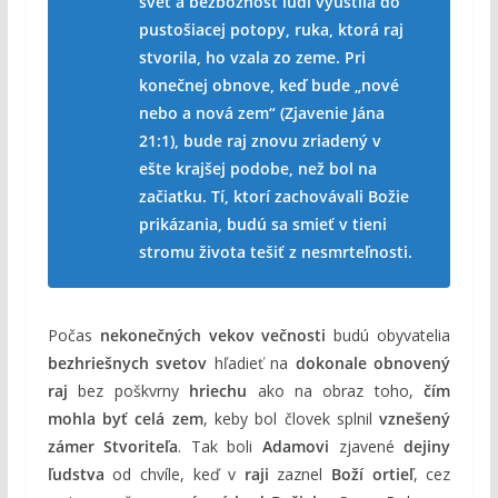
svet a bezbožnosť ľudí vyústila do
pustošiacej potopy, ruka, ktorá raj
stvorila, ho vzala zo zeme. Pri
konečnej obnove, keď bude „nové
nebo a nová zem“ (Zjavenie Jána
21:1), bude raj znovu zriadený v
ešte krajšej podobe, než bol na
začiatku. Tí, ktorí zachovávali Božie
prikázania, budú sa smieť v tieni
stromu života tešiť z nesmrteľnosti.
Počas
nekonečných vekov večnosti
budú obyvatelia
bezhriešnych svetov
hľadieť na
dokonale obnovený
raj
bez poškvrny
hriechu
ako na obraz toho,
čím
mohla byť celá zem
, keby bol človek splnil
vznešený
zámer Stvoriteľa
. Tak boli
Adamovi
zjavené
dejiny
ľudstva
od chvíle, keď v
raji
zaznel
Boží ortieľ
, cez