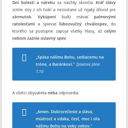
Dni bolesti a náreku
sa navždy skončia.
Kráľ slávy
zotrie slzy z ich tvárí a nezostane už nijaký dôvod pre
zármutok
.
Vykúpení
budú mávať
palmovými
ratolesťami
a spievať
ľúbozvučný chválospev
, do
ktorého sa postupne zapoja všetky hlasy, až
celým
nebom zaznie oslavný spev
:
„Spása nášmu Bohu, sediacemu na
tróne, a Baránkovi.“
Zjavenie Jána
7,10
A všetci obyvatelia
neba
odpovedia:
„Amen. Dobrorečenie a sláva,
múdrosť a vďaka, česť, moc i sila
nášmu Bohu na veky vekov.“