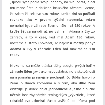
„splodil syna podľa svojej podoby, na svoj obraz, a dal
mu meno Šét“. Z ďalšieho biblického záznamu vieme,
že Adam žil celkovo
930 rokov
. Keďže
dni sa počítali
rovnako
ako v
prvom týždni stvorenia
, Adam
nemohol byť v záhrade Eden
dlhšie než 930 rokov
. A
keďže
Šét
sa narodil
až po vyhnaní
Adama a Evy zo
záhrady, a to v čase, keď mal Adam
130 rokov
,
môžeme s istotou povedať, že
najdlhší možný pobyt
Adama a Evy v záhrade Eden bol maximálne 130
rokov
.
Niekomu
sa môže otázka dĺžky pobytu prvých ľudí v
záhrade Eden
javiť ako nepodstatná, no v skutočnosti
nám pomáha
presnejšie pochopiť
, čo
Biblia
hovorí o
Zemi
, o
dňoch stvorenia
a o tom,
ako dlho Zem
existuje
. Je dobré prijať
jednoduché a jasné biblické
učenie
bez zbytočných teologických
„vývrtiek“
, ktoré
teistickí evolucionisti
často vnášajú do
Písma
pod