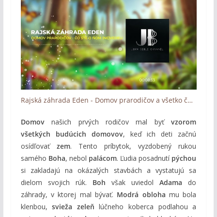
Rajská záhrada Eden - Domov prarodičov a všetko čo ste o ňom (ne)vedeli (Podcast)
Domov
našich prvých rodičov mal byť
vzorom
všetkých budúcich domovov
, keď ich deti začnú
osídľovať
zem
. Tento príbytok, vyzdobený rukou
samého
Boha
, nebol
palácom
. Ľudia posadnutí
pýchou
si zakladajú na okázalých stavbách a vystatujú sa
dielom svojich rúk.
Boh
však uviedol
Adama
do
záhrady, v ktorej mal bývať.
Modrá obloha
mu bola
klenbou,
svieža zeleň
lúčneho koberca podlahou a