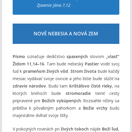
Zjavenie Jána 7,12
NOVÉ NEBESIA A NOVÁ ZEM
Písmo
označuje dedičstvo
spasených
slovom
„vlasť“
Židom 11,14–16
. Tam bude nebeský
Pastier
vodiť svoj
ľud k
prameňom živých vôd
.
Strom života
bude každý
mesiac vydávať svoje ovocie a jeho lístie bude slúžiť na
zdravie národov
. Budú tam
krištáľovo čisté rieky
, na
ktorých brehoch bude
stromoradie
tieniť cesty
pripravené pre
Božích vykúpených
. Rozsiahle nížiny sa
priblížia k pôvabným pahorkom a
Božie vrchy
budú
majestátne dvíhať svoje štíty.
V pokojných rovinách pri
živých tokoch
nájde
Boží ľud
,