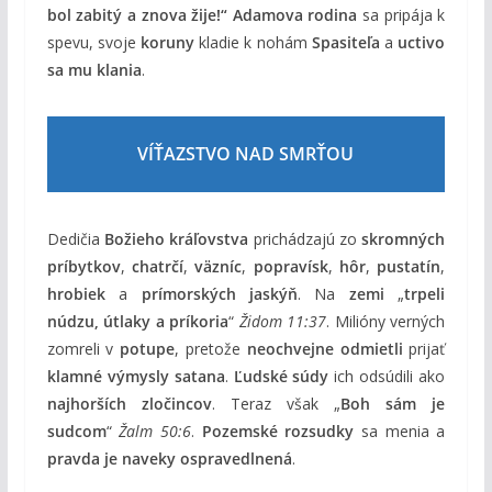
bol zabitý a znova žije!“
Adamova rodina
sa pripája k
spevu, svoje
koruny
kladie k nohám
Spasiteľa
a
uctivo
sa mu klania
.
VÍŤAZSTVO NAD SMRŤOU
Dedičia
Božieho kráľovstva
prichádzajú zo
skromných
príbytkov
,
chatrčí
,
väzníc
,
popravísk
,
hôr
,
pustatín
,
hrobiek
a
prímorských jaskýň
. Na
zemi
„
trpeli
núdzu, útlaky a príkoria
“
Židom 11:37
. Milióny verných
zomreli v
potupe
, pretože
neochvejne odmietli
prijať
klamné výmysly satana
.
Ľudské súdy
ich odsúdili ako
najhorších zločincov
. Teraz však „
Boh sám je
sudcom
“
Žalm 50:6
.
Pozemské rozsudky
sa menia a
pravda je naveky ospravedlnená
.