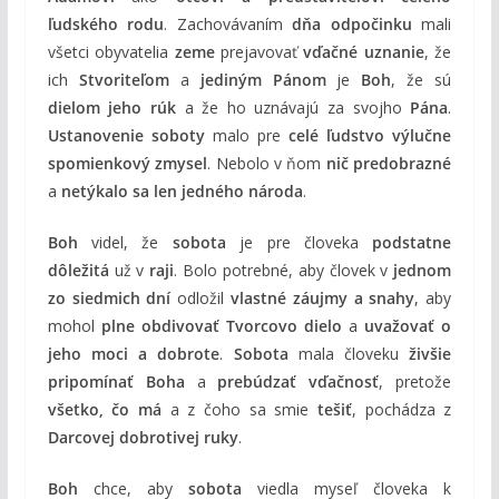
ľudského rodu
. Zachovávaním
dňa odpočinku
mali
všetci obyvatelia
zeme
prejavovať
vďačné uznanie
, že
ich
Stvoriteľom
a
jediným Pánom
je
Boh
, že sú
dielom jeho rúk
a že ho uznávajú za svojho
Pána
.
Ustanovenie soboty
malo pre
celé ľudstvo
výlučne
spomienkový zmysel
. Nebolo v ňom
nič predobrazné
a
netýkalo sa len jedného národa
.
Boh
videl, že
sobota
je pre človeka
podstatne
dôležitá
už v
raji
. Bolo potrebné, aby človek v
jednom
zo siedmich dní
odložil
vlastné záujmy a snahy
, aby
mohol
plne obdivovať Tvorcovo dielo
a
uvažovať o
jeho moci a dobrote
.
Sobota
mala človeku
živšie
pripomínať Boha
a
prebúdzať vďačnosť
, pretože
všetko, čo má
a z čoho sa smie
tešiť
, pochádza z
Darcovej dobrotivej ruky
.
Boh
chce, aby
sobota
viedla myseľ človeka k