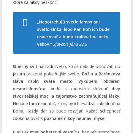
ktoré sa nikdy neskončí.
„Nepotrebujú svetlo lampy ani
svetlo slnka, lebo Pán Boh ich bude
osvecovať a budú kraľovať na veky
vekov.“
Zjavenie Jána 22,5
Slnečný svit
nahradí svetlo, ktoré nebude oslňovať, no
jasom prekoná poludňajšie svetlo.
Božia a Baránkova
sláva
naplní
sväté mesto
.
Vykúpení
, obdarení
nesmrteľnosťou
, budú s radosťou skúmať
divy
stvoriteľskej moci
a
tajomstvo zachraňujúcej lásky
.
Nebude tam nepriateľ, ktorý by ich zvádzal zabudnúť na
Boha. Každý dar sa bude rozvíjať, každá schopnosť
zdokonaľovať a
poznanie nikdy neunaví myseľ
.
Budú skúmať
bohatstvá vesmíru
, bez pút smrteľnosti