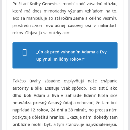
Pri čítaní
Knihy Genesis
si mnohí kladú zásadnú otázku,
ktorá má dnes mimoriadny význam vzhľadom na to,
ako sa manipuluje so
stáročím Zeme
a celého vesmíru
prostredníctvom
evolučnej časovej osi
v miliardách
rokov. Objavujú sa otázky ako:
„Čo ak pred vyhnaním Adama a Evy
uplynuli milióny rokov?“
Takéto úvahy zásadne ovplyvňujú naše chápanie
autority Biblie
. Existuje však spôsob, ako zistiť,
ako
dlho boli Adam a Eva v záhrade Eden
? Biblia síce
neuvádza presný časový údaj
a nehovorí, že tam boli
napríklad
12 rokov, 24 dní a 38 minút
, no predsa nám
poskytuje
dôležitú hranicu
. Ukazuje nám,
dokedy tam
približne mohli byť
, a tým stanovuje
najvzdialenejšiu