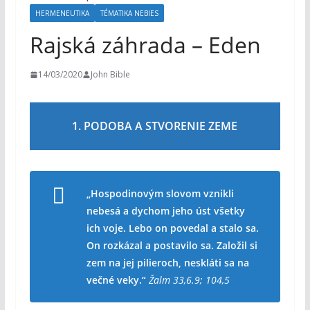
o
HERMENEUTIKA
TÉMATIKA NEBIES
h
Rajská záhrada – Eden
o
m
14/03/2020
John Bible
1. PODOBA A STVORENIE ZEME
„Hospodinovým slovom vznikli
nebesá a dychom jeho úst všetky
ich voje. Lebo on povedal a stalo sa.
On rozkázal a postavilo sa. Založil si
zem na jej pilieroch, neskláti sa na
večné veky.“
Žalm 33,6.9; 104,5