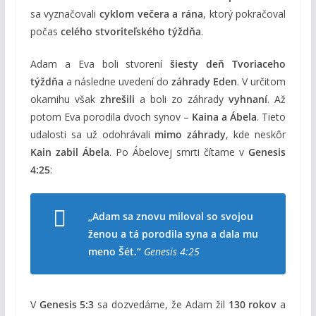
sa vyznačovali
cyklom večera a rána
, ktorý pokračoval
počas
celého stvoriteľského týždňa
.
Adam a Eva boli stvorení
šiesty deň Tvoriaceho
týždňa
a následne uvedení do
záhrady Eden
. V určitom
okamihu však
zhrešili
a boli zo záhrady
vyhnaní
. Až
potom Eva porodila dvoch synov –
Kaina a Ábela
. Tieto
udalosti sa už odohrávali
mimo záhrady
, kde neskôr
Kain zabil Ábela
. Po Ábelovej smrti čítame v
Genesis
4:25
:
„Adam sa znovu miloval so svojou
ženou a tá porodila syna a dala mu
meno Šét.“
Genesis 4:25
V
Genesis 5:3
sa dozvedáme, že Adam žil
130 rokov
a