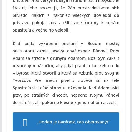
Kristovi
. Pred
veľkým bielym trónom
budú nevýslovne
šťastní, lebo spoznajú, že
Pán
prostredníctvom nich
priviedol ďalších a nakoniec
všetkých doviedol do
prístavu pokoja
, aby zložili svoje
koruny
k nohám
Spasiteľa
a
večne ho velebili
.
Keď budú
vykúpení
privítaní v
Božom meste
,
priestorom zaznie
jasavý chválospev Pánovi
.
Prvý
Adam
sa stretne s
druhým Adamom
.
Boží Syn
čaká s
otvoreným náručím
, aby prijal praotca ľudského rodu
– bytosť, ktorú
stvoril
a ktorá sa vzbúrila proti svojmu
Tvorcovi
. Pre
hriech
prvého človeka sú na tele
Spasiteľa
viditeľné
stopy ukrižovania
. Keď
Adam
uvidí
jazvy po strašných klincoch, nepadne svojmu
Pánovi
do náručia, ale
pokorne klesne k jeho nohám
a zvolá:
„Hoden je Baránok, ten obetovaný!“