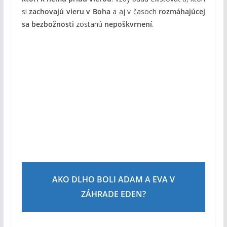
si
zachovajú vieru v Boha
a aj v časoch
rozmáhajúcej
sa bezbožnosti
zostanú
nepoškvrnení
.
AKO DLHO BOLI ADAM A EVA V
ZÁHRADE EDEN?