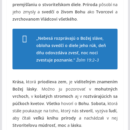
premýšľaniu o stvoriteľskom diele
.
Príroda
pôsobí na
jeho zmysly a
svedčí o živom Bohu
ako
Tvorcovi
a
zvrchovanom Vládcovi všetkého
.
„Nebesá rozprávajú o Božej sláve,
obloha svedčí o diele jeho rúk, deň
dňu odovzdáva zvesť, noc noci
zvestuje poznanie.“
Žalm 19:2–3
Krása
, ktorá
priodieva zem
, je
viditeľným znamením
Božej lásky
. Možno ju pozorovať v
mohutných
vrchoch
, v
košatých stromoch
aj v
roztvárajúcich sa
púčkoch kvetov
.
Všetko
hovorí o
Bohu
.
Sobota
, ktorá
stále poukazuje na toho, ktorý nás
stvoril
, vyzýva
ľudí
,
aby čítali
veľkú knihu prírody
a nachádzali v nej
Stvoriteľovu múdrosť
,
moc
a
lásku
.