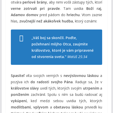
otvára
perlové brány
, aby nimi vošli zástupy tých, ktorí
verne zotrvali pri pravde
. Tam uvidia
Boží raj
,
Adamov domov
pred pádom do
hriechu
. Vtom zaznie
hlas,
zvučnejší než akákoľvek hudba
, ktorý oznámi:
„Váš boj sa skončil. Poďte,
požehnaní môjho Otca, zaujmite
kráľovstvo, ktoré je vám pripravené
od stvorenia sveta.“
Matúš 25:34
Spasiteľ
víta svojich verných s
nevýslovnou láskou
a
pozýva ich
do radosti svojho Pána
. Raduje sa, že v
kráľovstve slávy
uvidí tých, ktorých svojím
utrpením
a
ponížením
zachránil. Spolu s ním sa budú radovať aj
vykúpení
, keď medzi sebou uvidia tých, ktorých
modlitbami
,
vplyvom
a
obetavou láskou
priviedli ku