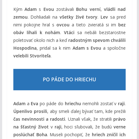
Kým
Adam
s
Evou
zostávali
Bohu verní
,
vládli nad
zemou
. Dohliadali na
všetky živé tvory
.
Lev
sa pred
nimi pokojne hral s
ovcou
a tieto zvieratá si im
bez
obáv líhali k nohám
.
Vtáci
sa nebáli bezstarostne
poletovať okolo nich a keď
radostným spevom chválili
Hospodina
, pridal sa k nim
Adam s Evou
a spoločne
velebili Stvoriteľa
.
PO PÁDE DO HRIECHU
Adam
a
Eva
po páde do
hriechu
nemohli zostať v
raji
.
Úpenlivo prosili
, aby smeli ďalej bývať tam, kde prežili
čas nevinnosti a radosti
. Uznali však, že stratili
právo
na šťastný život
v
raji
, hoci sľubovali, že budú
verne
poslúchať Boha
. Museli pochopiť, že
hriech zničil ich