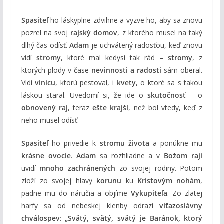
Spasiteľ
ho láskyplne zdvihne a vyzve ho, aby sa znovu
pozrel na svoj
rajský domov
, z ktorého musel na taký
dlhý čas odísť.
Adam
je uchvátený radosťou, keď znovu
vidí
stromy
, ktoré mal kedysi tak rád –
stromy
, z
ktorých plody v čase
nevinnosti a radosti
sám oberal.
Vidí
vinicu
, ktorú pestoval, i
kvety
, o ktoré sa s takou
láskou staral. Uvedomí si, že ide o
skutočnosť
– o
obnovený raj
, teraz
ešte krajší
, než bol vtedy, keď z
neho musel odísť.
Spasiteľ
ho privedie k
stromu života
a ponúkne mu
krásne ovocie
.
Adam
sa rozhliadne a v
Božom raji
uvidí
mnoho zachránených
zo svojej rodiny. Potom
zloží zo svojej hlavy
korunu
ku
Kristovým nohám
,
padne mu do náručia a objíme
Vykupiteľa
. Zo zlatej
harfy sa od nebeskej klenby odrazí
víťazoslávny
chválospev
:
„Svätý, svätý, svätý je Baránok, ktorý