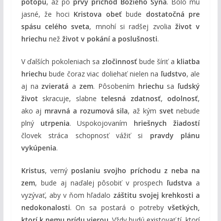
potopu
, až po
prvý príchod Božieho Syna
. Bolo mu
jasné, že hoci
Kristova obeť
bude
dostatočná pre
spásu celého sveta
, mnohí si radšej zvolia
život v
hriechu
než
život v pokání a poslušnosti
.
V ďalších pokoleniach sa
zločinnosť
bude šíriť a
kliatba
hriechu
bude čoraz viac doliehať nielen na
ľudstvo
, ale
aj na
zvieratá
a
zem
. Pôsobením
hriechu
sa
ľudský
život
skracuje, slabne
telesná zdatnosť
,
odolnosť
,
ako aj
mravná a rozumová sila
, až kým
svet
nebude
plný
utrpenia
. Uspokojovaním
hriešnych žiadostí
človek stráca schopnosť vážiť si
pravdy plánu
vykúpenia
.
Kristus
, verný
poslaniu svojho príchodu z neba na
zem
, bude aj naďalej pôsobiť v prospech
ľudstva
a
vyzývať, aby v ňom hľadalo
záštitu svojej krehkosti a
nedokonalosti
. On sa postará o potreby
všetkých,
ktorí k nemu prídu vierou
. Vždy budú existovať tí, ktorí