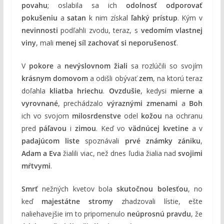
povahu
; oslabila sa ich
odolnosť odporovať
pokušeniu
a
satan
k nim získal
ľahký prístup
. Kým v
nevinnosti
podľahli zvodu, teraz, s
vedomím vlastnej
viny
, mali
menej síl zachovať si neporušenosť
.
V
pokore
a
nevýslovnom žiali
sa rozlúčili so svojím
krásnym domovom
a odišli obývať
zem
, na ktorú teraz
doľahla
kliatba hriechu
.
Ovzdušie
, kedysi
mierne a
vyrovnané
, prechádzalo
výraznými zmenami
a
Boh
ich vo svojom
milosrdenstve
odel
kožou
na ochranu
pred
páľavou
i
zimou
. Keď vo
vädnúcej kvetine
a v
padajúcom liste
spoznávali
prvé známky zániku
,
Adam a Eva
žialili viac, než dnes ľudia žialia nad
svojimi
mŕtvymi
.
Smrť
nežných kvetov bola
skutočnou bolesťou
, no
keď
majestátne stromy
zhadzovali lístie, ešte
naliehavejšie im to pripomenulo
neúprosnú pravdu
, že