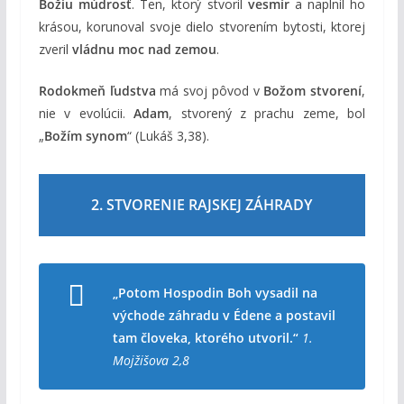
Božiu múdrosť
. Ten, ktorý stvoril
vesmír
a naplnil ho
krásou, korunoval svoje dielo stvorením bytosti, ktorej
zveril
vládnu moc nad zemou
.
Rodokmeň ľudstva
má svoj pôvod v
Božom stvorení
,
nie v evolúcii.
Adam
, stvorený z prachu zeme, bol
„
Božím synom
“ (Lukáš 3,38).
2. STVORENIE RAJSKEJ ZÁHRADY
„Potom Hospodin Boh vysadil na
východe záhradu v Édene a postavil
tam človeka, ktorého utvoril.“
1.
Mojžišova 2,8