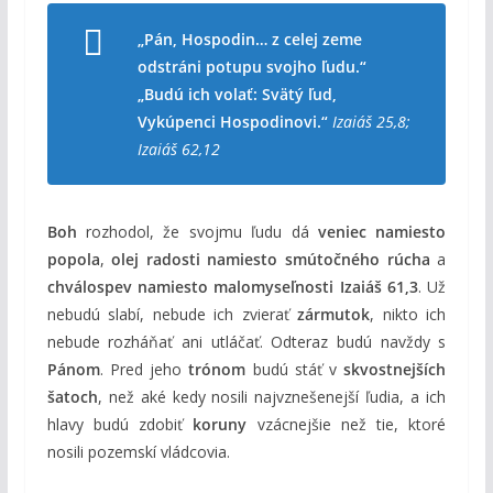
„Pán, Hospodin… z celej zeme
odstráni potupu svojho ľudu.“
„Budú ich volať: Svätý ľud,
Vykúpenci Hospodinovi.“
Izaiáš 25,8;
Izaiáš 62,12
Boh
rozhodol, že svojmu ľudu dá
veniec namiesto
popola
,
olej radosti namiesto smútočného rúcha
a
chválospev namiesto malomyseľnosti
Izaiáš 61,3
. Už
nebudú slabí, nebude ich zvierať
zármutok
, nikto ich
nebude rozháňať ani utláčať. Odteraz budú navždy s
Pánom
. Pred jeho
trónom
budú stáť v
skvostnejších
šatoch
, než aké kedy nosili najvznešenejší ľudia, a ich
hlavy budú zdobiť
koruny
vzácnejšie než tie, ktoré
nosili pozemskí vládcovia.