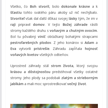
Všetko, čo
Boh stvoril
, bolo
dokonale krásne
a k
šťastiu
tohto svätého páru akoby už nič nechýbalo.
Stvoriteľ
však dal ďalší dôkaz svojej
lásky
tým, že im v
raji
pripravil
domov
. V tejto
Božej záhrade
rástli
stromy každého druhu s
voňavým a chutným ovocím
.
Bol tu pôvabný
vinič
obťažkaný bohatými strapcami
pestrofarebných plodov
. Z jeho konárov si
Adam
a
Eva
vytvorili
prístrešie
. Záhradu zapĺňala
hojnosť
voňavých kvetov
všetkých odtieňov.
Uprostred záhrady stál
strom života
, ktorý svojou
krásou a dôstojnosťou
predstihoval všetky ostatné
stromy. Jeho plody sa podobali
zlatým a strieborným
jablkám
a mali moc sprostredkovať
večný život
.