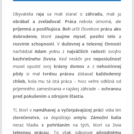
Obyvatelia
raja
sa mali starať o
záhradu
, mali ju
obrábať a zveľaďovať
.
Práca
nebola úmorná, ale
príjemná a posilňujúca
.
Boh
určil človekovi
prácu ako
dobrodenie
, ktoré
zaujme myseľ
,
posilní telo
a
rozvinie schopnosti
. V
duševnej a telesnej činnosti
nachádzal
Adam
jednu z
najväčších radostí
svojho
bezhriešneho života
. Keď neskôr pre
neposlušnosť
musel opustiť svoj
krásny domov
a z
nehostinnej
pôdy
si mal
tvrdou prácou
získavať
každodenný
chlieb
, bola mu tá istá práca – hoci veľmi odlišná od
príjemného zamestnania v rajskej záhrade –
ochranou
pred pokušením
a
zdrojom šťastia
.
Tí, ktorí v
namáhavej a vyčerpávajúcej práci
vidia len
zlorečenstvo
, sa dopúšťajú
omylu
.
Zámožní ľudia
neraz hľadia
s pohŕdaním
na tých, ktorí sa živia
telesnou prácou
. To však odporuje
pôvodnému