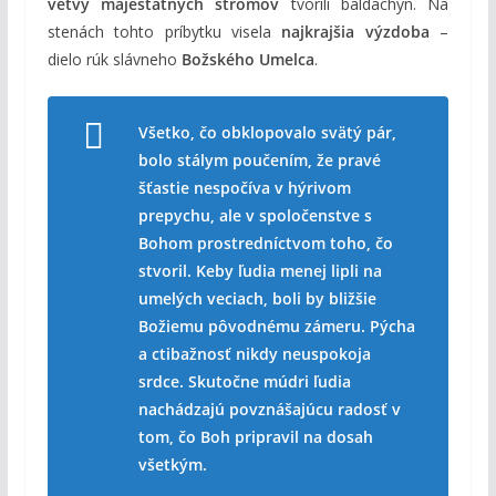
vetvy majestátnych stromov
tvorili baldachýn. Na
stenách tohto príbytku visela
najkrajšia výzdoba
–
dielo rúk slávneho
Božského Umelca
.
Všetko, čo obklopovalo svätý pár,
bolo stálym poučením, že pravé
šťastie nespočíva v hýrivom
prepychu, ale v spoločenstve s
Bohom prostredníctvom toho, čo
stvoril. Keby ľudia menej lipli na
umelých veciach, boli by bližšie
Božiemu pôvodnému zámeru. Pýcha
a ctibažnosť nikdy neuspokoja
srdce. Skutočne múdri ľudia
nachádzajú povznášajúcu radosť v
tom, čo Boh pripravil na dosah
všetkým.