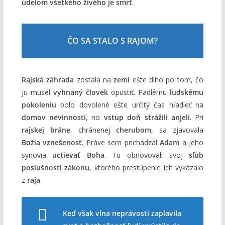
údelom všetkého živého je smrť
.
ČO SA STALO S RAJOM?
Rajská záhrada
zostala na
zemi
ešte dlho po tom, čo
ju musel
vyhnaný človek
opustiť. Padlému
ľudskému
pokoleniu
bolo dovolené ešte určitý čas hľadieť na
domov nevinnosti
, no
vstup doň strážili anjeli
. Pri
rajskej bráne
, chránenej
cherubom
, sa zjavovala
Božia vznešenosť
. Práve sem prichádzal
Adam
a jeho
synovia
uctievať Boha
. Tu obnovovali svoj
sľub
poslušnosti zákonu
, ktorého prestúpenie ich vykázalo
z
raja
.
Keď však vlna neprávosti zaplavila