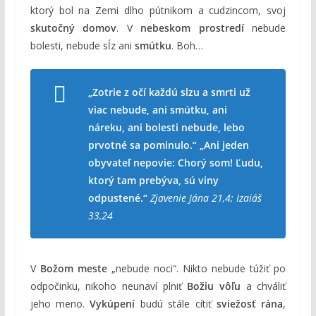
ktorý bol na Zemi dlho pútnikom a cudzincom, svoj
skutočný domov
. V
nebeskom prostredí
nebude
bolesti, nebude sĺz ani
smútku
. Boh…
„Zotrie z očí každú slzu a smrti už
viac nebude, ani smútku, ani
náreku, ani bolesti nebude, lebo
prvotné sa pominulo.“ „Ani jeden
obyvateľ nepovie: Chorý som! Ľudu,
ktorý tam prebýva, sú viny
odpustené.“
Zjavenie Jána 21,4; Izaiáš
33,24
V
Božom meste
„nebude noci“. Nikto nebude túžiť po
odpočinku, nikoho neunaví plniť
Božiu vôľu
a chváliť
jeho meno.
Vykúpení
budú stále cítiť
sviežosť rána
,