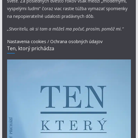
svete. Za posledných dvesto rokov však medzi „modernými,
vyspelými ľuďmi“ čoraz viac rastie túžba vymazať spomienky
na nepopierateľné udalosti pradávnych dôb.
„Stvoriteľu, ak si tam a môžeš ma počuť, prosím, pomôž mi.“
Nastavenia cookies / Ochrana osobných údajov
Ten, ktorý prichádza