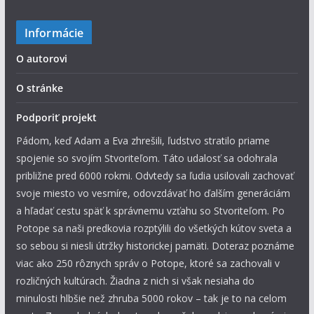
Informácie
O autorovi
O stránke
Podporiť projekt
Pádom, keď Adam a Eva zhrešili, ľudstvo stratilo priame
spojenie so svojím Stvoriteľom. Táto udalosť sa odohrala
približne pred 6000 rokmi. Odvtedy sa ľudia usilovali zachovať
svoje miesto vo vesmíre, odovzdávať ho ďalším generáciám
a hľadať cestu späť k správnemu vzťahu so Stvoriteľom. Po
Potope sa naši predkovia rozptýlili do všetkých kútov sveta a
so sebou si niesli útržky historickej pamäti. Doteraz poznáme
viac ako 250 rôznych správ o Potope, ktoré sa zachovali v
rozličných kultúrach. Žiadna z nich si však nesiaha do
minulosti hlbšie než zhruba 5000 rokov – tak je to na celom