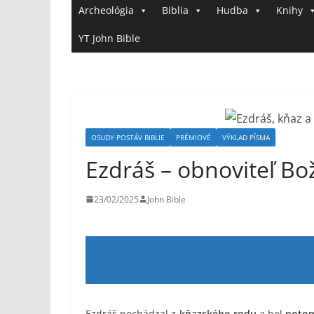
Archeológia
Biblia
Hudba
Knihy
YT John Bible
OSUDY POSTÁV BIBLIE
PRÉMIOVÉ
VÝKLAD PÍSMA
Ezdráš – obnoviteľ B
23/02/2025
John Bible
Ezdráš pochádzal z
kňazského rodu
a bol
poto