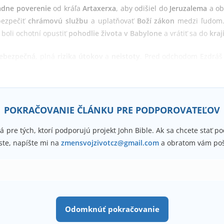
dne poverenie
od kráľa
Artaxerxa
, aby odišiel do
Jeruzalema
a ob
bezpečiť
chrámovú službu
a uplatňovať
Boží zákon
medzi ľudom. 
í boli ochotní opustiť
pohodlie života v Babylone
a vrátiť sa do
kraj
ebezpečná
, plná
rizika útokov
a
neistoty
. Pred odchodom Ezdráš 
d
, pretože dôveroval
Božej ochrane
. Tento krok vyjadroval jeho
vie
POKRAČOVANIE ČLÁNKU PRE PODPOROVATEĽOV
á pre tých, ktorí podporujú projekt John Bible. Ak sa chcete stať 
ste, napíšte mi na
zmensvojzivotcz@gmail.com
a obratom vám poš
Odomknúť pokračovanie