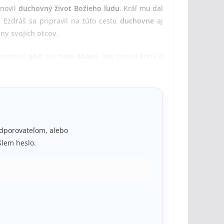
novil
duchovný život
Božieho ľudu
. Kráľ mu dal
Ezdráš sa pripravil na túto cestu
duchovne
aj
iny svojich otcov
.
vyhlásil
pôst
pri rieke
Ahava
, aby prosili Boha o
ru
, že
bezpečnosť národa
závisí od Boha, nie od
podporovateľom, alebo
lem heslo.