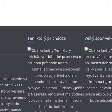
Ten, ktorý prichádza
Veľký spor vek
Kniha jedinečným spôsobom
Veľký spor je je
predstavuje život a dielo
vydávaných a n
iame spojenie so
osobnosti, ktorá zásadne
kníh na tejto
žne pred 6000
ovplyvnila históriu ľudstva -
Ježiša
bestseller vám
esto vo vesmíre,
z Nazareta.
Jeho život má dodnes
svet a ako ovpl
päť k správnemu
vplyv na naše myslenie, filozofiu,
bude pôsobiť
ozptýlili do
históriu, kultúru, no
orickej pamäti.