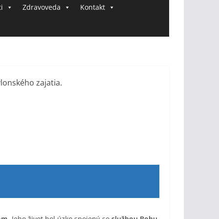
i
Zdravoveda
Kontakt
om
. Jeho život bol úzko spojený so
službou Bohu
,