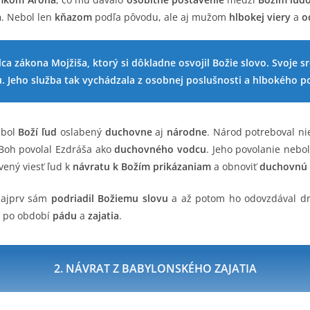
a
. Nebol len
kňazom
podľa pôvodu, ale aj mužom
hlbokej viery
a
o
ca zákona Mojžiša, ktorý si dôkladne osvojil Božie slovo. Svoje s
. Jeho služba tak vychádzala z osobnej poslušnosti a hlbokého p
 bol
Boží ľud
oslabený
duchovne
aj
národne
. Národ potreboval n
e Boh povolal Ezdráša ako
duchovného vodcu
. Jeho povolanie nebo
vený viesť ľud k
návratu k Božím prikázaniam
a obnoviť
duchovnú 
 najprv sám
podriadil Božiemu slovu
a až potom ho odovzdával 
po období
pádu
a
zajatia
.
2. NÁVRAT Z BABYLONSKÉHO ZAJATIA