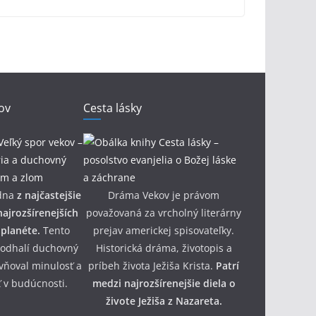
ov
Cesta lásky
dna
z najčastejšie
Dráma Vekov je právom
ajrozšírenejších
považovaná za vrcholný literárny
 planéte.
Tento
prejav americkej spisovateľky.
 odhalí duchovný
Historická dráma, životopis a
yvňoval minulosť a
príbeh života Ježiša Krista.
Patrí
 v budúcnosti.
medzi najrozšírenejšie diela o
živote Ježiša z Nazareta.