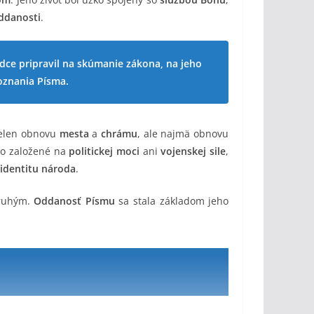
ddanosti
.
rdce pripravil na skúmanie zákona, na jeho
oznania Písma.
ielen obnovu
mesta
a
chrámu
, ale najmä obnovu
lo založené na
politickej moci
ani
vojenskej sile
,
identitu národa
.
druhým.
Oddanosť Písmu
sa stala základom jeho