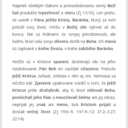
Napriek všetkým tlakom a prenasledovaniu verný
Boží
ľud
preukáže
trpezlivosť
a
vieru
(Zj 13:10). Len preto,
že uverili v
Pána Ježiša Krista
,
Baránka
, ktorý za nich
položil svoj život, môžu v
Božej sile
vytrvať až do
konca. Nie sú hrdinami zo svojej prirodzenosti, ale
ľuďmi, ktorí celú svoju
dôveru
vložili na
Boha
. Ich
mená
sú zapísané v
knihe života
, v knihe
zabitého Baránka
.
Keďže sú v Kristovi
spasení
, dostávajú silu na jeho
nasledovanie.
Pán Boh
im zasľúbil
víťazstvo
. Pretože
Ježiš Kristus
zvíťazil, zvíťazia s ním aj oni. Nemusia sa
ničoho báť.
Zjavenie
opakovane svedčí o tom, že
Ježiš
Kristus
príde
druhýkrát
, aby tí, ktorí
milovali Boha
,
poslúchali jeho hlas
a
neuctievali šelmu
ani jej obraz,
neprijali jej
znak
ani
meno
, boli
Kristom prijatí
a
dostali
večný život
(Zj 19:6–9; 14:1.9–12; 21:2–3.27;
22:14).