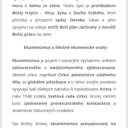
mora
a
šelmu zo zeme
. Tento opis je
protikladom
Božej trojice
–
Otca
,
Syna
a
Ducha Svätého
, ktorí
pôsobia v prospech
spásy človeka
. Satan a jeho
spojenci sa usilujú
zničiť Boží plán záchrany
a
narušiť
Božiu prácu
na zemi.
Ekumenizmus a falošné ekumenické snahy
Ekumenizmus
je pojem s viacerými význammi, vrátane
celosvetového
a
medzicirkevného zjednocovania
.
Mnohé cirkvi, napríklad
Cirkvi adventistov siedmeho
dňa
, sú
globálne pôsobiace
a v rámci svojho poslania
vyzývajú ľudí všetkých národov k nasledovaniu
Krista
. V
roku 1948 vznikla
Svetová rada cirkví
, ktorej cieľom
bolo
zjednotenie protestantského kresťanstva
a
zmiernenie historických rozdelení.
Na druhej strane,
ekumenizmus presadzovaný na