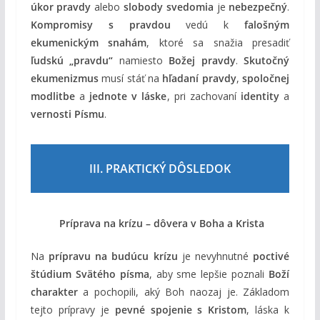
úkor pravdy
alebo
slobody svedomia
je
nebezpečný
.
Kompromisy s pravdou
vedú k
falošným
ekumenickým snahám
, ktoré sa snažia presadiť
ľudskú „pravdu“
namiesto
Božej pravdy
.
Skutočný
ekumenizmus
musí stáť na
hľadaní pravdy
,
spoločnej
modlitbe
a
jednote v láske
, pri zachovaní
identity
a
vernosti Písmu
.
III. PRAKTICKÝ DÔSLEDOK
Príprava na krízu – dôvera v Boha a Krista
Na
prípravu na budúcu krízu
je nevyhnutné
poctivé
štúdium Svätého písma
, aby sme lepšie poznali
Boží
charakter
a pochopili, aký Boh naozaj je. Základom
tejto prípravy je
pevné spojenie s Kristom
, láska k