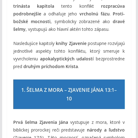
trinásta kapitola
tento konflikt
rozpracúva
podrobnejšie
a odhaľuje jeho
vrcholnú fázu
.
Proti-
božské mocnosti
, symbolicky zobrazené ako
dravé
šelmy
, vystupujú ako hlavní aktéri tohto zápasu.
Nasledujúce kapitoly
knihy Zjavenie
postupne rozvíjajú
jednotlivé aspekty tohto konfliktu, ktorý smeruje k
vyvrcholeniu
apokalyptických udalostí
bezprostredne
pred
druhým príchodom Krista
.
1. ŠELMA Z MORA – ZJAVENIE JÁNA 13:1–
10
Prvá šelma Zjavenia Jána
vystupuje z mora, ktoré v
biblickej prorockej reči predstavuje
národy a ľudstvo
(Zjavenie 17:5). Táto mocnosť, označená symbolom