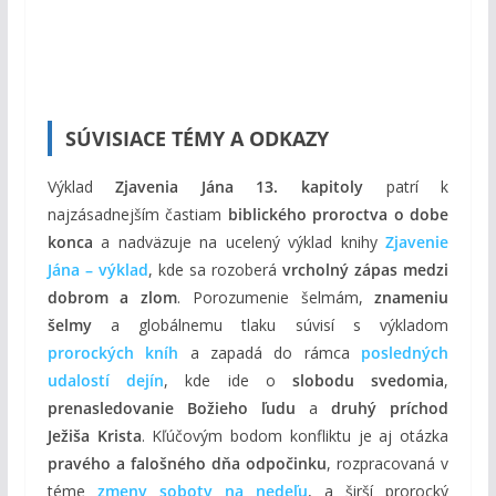
SÚVISIACE TÉMY A ODKAZY
Výklad
Zjavenia Jána 13. kapitoly
patrí k
najzásadnejším častiam
biblického proroctva o dobe
konca
a nadväzuje na ucelený výklad knihy
Zjavenie
Jána – výklad
, kde sa rozoberá
vrcholný zápas medzi
dobrom a zlom
. Porozumenie šelmám,
znameniu
šelmy
a globálnemu tlaku súvisí s výkladom
prorockých kníh
a zapadá do rámca
posledných
udalostí dejín
, kde ide o
slobodu svedomia
,
prenasledovanie Božieho ľudu
a
druhý príchod
Ježiša Krista
. Kľúčovým bodom konfliktu je aj otázka
pravého a falošného dňa odpočinku
, rozpracovaná v
téme
zmeny soboty na nedeľu
, a širší prorocký