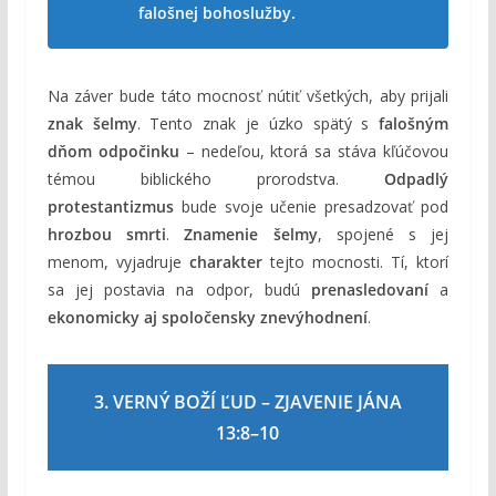
falošnej bohoslužby.
Na záver bude táto mocnosť nútiť všetkých, aby prijali
znak šelmy
. Tento znak je úzko spätý s
falošným
dňom odpočinku
– nedeľou, ktorá sa stáva kľúčovou
témou biblického prorodstva.
Odpadlý
protestantizmus
bude svoje učenie presadzovať pod
hrozbou smrti
.
Znamenie šelmy
, spojené s jej
menom, vyjadruje
charakter
tejto mocnosti. Tí, ktorí
sa jej postavia na odpor, budú
prenasledovaní
a
ekonomicky aj spoločensky znevýhodnení
.
3. VERNÝ BOŽÍ ĽUD – ZJAVENIE JÁNA
13:8–10