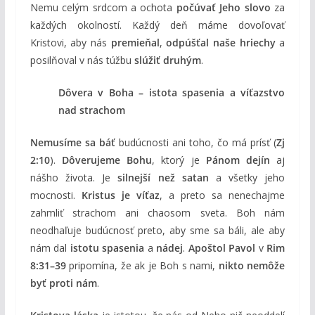
Nemu celým srdcom a ochota
počúvať Jeho slovo
za
každých okolností. Každý deň máme dovoľovať
Kristovi, aby nás
premieňal
,
odpúšťal naše hriechy
a
posilňoval v nás túžbu
slúžiť druhým
.
Dôvera v Boha – istota spasenia a víťazstvo
nad strachom
Nemusíme sa báť
budúcnosti ani toho, čo má prísť (
Zj
2:10
).
Dôverujeme Bohu
, ktorý je
Pánom dejín
aj
nášho života. Je
silnejší než satan
a všetky jeho
mocnosti.
Kristus je víťaz
, a preto sa nenechajme
zahmliť strachom ani chaosom sveta. Boh nám
neodhaľuje budúcnosť preto, aby sme sa báli, ale aby
nám dal
istotu spasenia
a
nádej
.
Apoštol Pavol
v
Rim
8:31–39
pripomína, že ak je Boh s nami,
nikto nemôže
byť proti nám
.