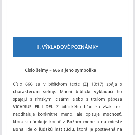
II. VÝKLADOVÉ POZNÁMKY
Číslo šelmy – 666 a jeho symbolika
Číslo
666
sa v biblickom texte (Zj 13:17) spája s
charakterom šelmy
. Mnohí
biblickí vykladači
ho
spájajú s rímskymi cisármi alebo s titulom pápeža
VICARIUS FILII DEI
. Z biblického hľadiska však text
neodhaľuje konkrétne meno, ale opisuje
mocnosť
,
ktorá si nárokuje konať v
Božom mene
a
na mieste
Boha
. Ide o
ľudskú inštitúciu
, ktorá je postavená na