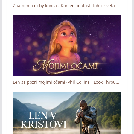
Znamenia doby konca - Koniec udalostí tohto sveta vrcholí (trailer)
Len sa pozri mojimi očami (Phil Collins - Look Through My Eyes)