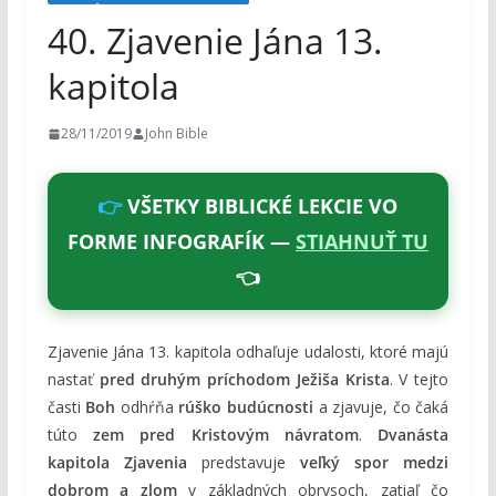
o
40. Zjavenie Jána 13.
h
kapitola
o
m
28/11/2019
John Bible
👉
VŠETKY BIBLICKÉ LEKCIE VO
FORME INFOGRAFÍK —
STIAHNUŤ TU
👈
Zjavenie Jána 13. kapitola odhaľuje udalosti, ktoré majú
nastať
pred druhým príchodom Ježiša Krista
. V tejto
časti
Boh
odhŕňa
rúško budúcnosti
a zjavuje, čo čaká
túto
zem pred Kristovým návratom
.
Dvanásta
kapitola Zjavenia
predstavuje
veľký spor medzi
dobrom a zlom
v základných obrysoch, zatiaľ čo