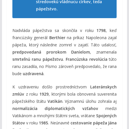
stredovekú vládnucu cirkev, teda
pápežstvo.
Nadvláda pápežstva sa skončila v roku
1798
, keď
francúzsky generál
Berthier
na príkaz Napoleona zajal
pápeža, ktorý následne zomrel v zajatí. Táto udalosť,
predpovedaná prorokom Danielom
, znamenala
smrteľnú ranu pápežstvu
.
Francúzska revolúcia
túto
ranu zasadila, no Písmo zároveň predpovedalo, že rana
bude
uzdravená
.
K uzdraveniu došlo prostredníctvom
Lateránskych
zmlúv
z roku
1929
, ktorými bola obnovená suverenita
pápežského štátu
Vatikán
. Významnú úlohu zohrala aj
normalizácia diplomatických vzťahov
medzi
Vatikánom a mnohými štátmi sveta, vrátane
Spojených
štátov
v roku
1985
. Neúnavné
cestovanie pápeža Jána