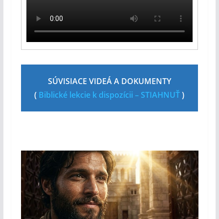
SÚVISIACE VIDEÁ A DOKUMENTY
(
Biblické lekcie k dispozícii – STIAHNUŤ
)