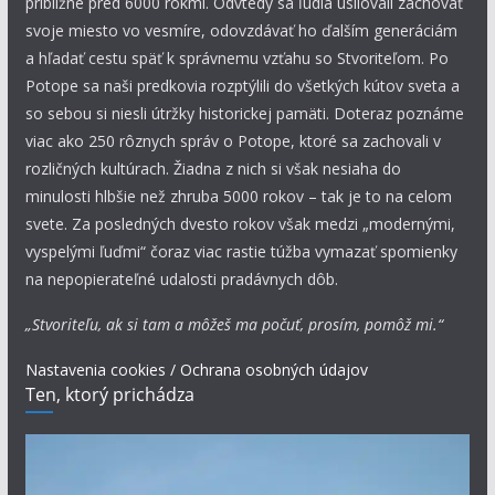
približne pred 6000 rokmi. Odvtedy sa ľudia usilovali zachovať
svoje miesto vo vesmíre, odovzdávať ho ďalším generáciám
a hľadať cestu späť k správnemu vzťahu so Stvoriteľom. Po
Potope sa naši predkovia rozptýlili do všetkých kútov sveta a
so sebou si niesli útržky historickej pamäti. Doteraz poznáme
viac ako 250 rôznych správ o Potope, ktoré sa zachovali v
rozličných kultúrach. Žiadna z nich si však nesiaha do
minulosti hlbšie než zhruba 5000 rokov – tak je to na celom
svete. Za posledných dvesto rokov však medzi „modernými,
vyspelými ľuďmi“ čoraz viac rastie túžba vymazať spomienky
na nepopierateľné udalosti pradávnych dôb.
„Stvoriteľu, ak si tam a môžeš ma počuť, prosím, pomôž mi.“
Nastavenia cookies / Ochrana osobných údajov
Ten, ktorý prichádza