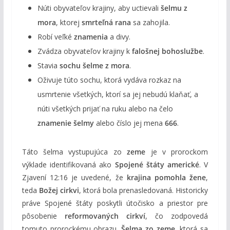
Núti obyvateľov krajiny, aby uctievali
šelmu z
mora
, ktorej
smrteľná rana
sa zahojila.
Robí veľké
znamenia
a divy.
Zvádza obyvateľov krajiny k
falošnej bohoslužbe
.
Stavia
sochu šelme z mora
.
Oživuje túto sochu, ktorá vydáva rozkaz na
usmrtenie všetkých, ktorí sa jej nebudú klaňať, a
núti všetkých prijať na ruku alebo na čelo
znamenie šelmy
alebo číslo jej mena
666
.
Táto šelma vystupujúca zo
zeme
je v prorockom
výklade identifikovaná ako
Spojené štáty americké
. V
Zjavení 12:16 je uvedené, že
krajina pomohla žene
,
teda
Božej cirkvi
, ktorá bola prenasledovaná. Historicky
práve Spojené štáty poskytli útočisko a priestor pre
pôsobenie
reformovaných cirkví
, čo zodpovedá
tomuto prorockému obrazu.
Šelma zo zeme
, ktorá sa