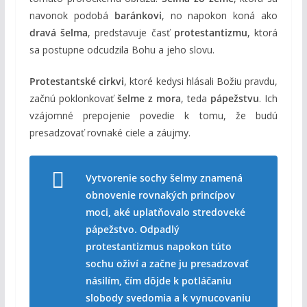
navonok podobá
baránkovi
, no napokon koná ako
dravá šelma
, predstavuje časť
protestantizmu
, ktorá
sa postupne odcudzila Bohu a jeho slovu.
Protestantské cirkvi
, ktoré kedysi hlásali Božiu pravdu,
začnú poklonkovať
šelme z mora
, teda
pápežstvu
. Ich
vzájomné prepojenie povedie k tomu, že budú
presadzovať rovnaké ciele a záujmy.
Vytvorenie sochy šelmy znamená
obnovenie rovnakých princípov
moci, aké uplatňovalo stredoveké
pápežstvo. Odpadlý
protestantizmus napokon túto
sochu oživí a začne ju presadzovať
násilím, čím dôjde k potláčaniu
slobody svedomia a k vynucovaniu