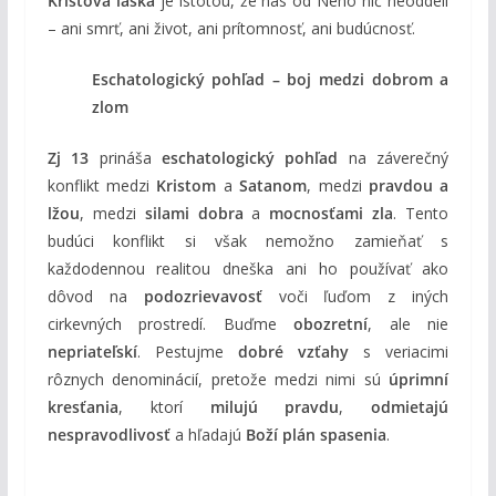
Kristova láska
je istotou, že nás od Neho nič neoddelí
– ani smrť, ani život, ani prítomnosť, ani budúcnosť.
Eschatologický pohľad – boj medzi dobrom a
zlom
Zj 13
prináša
eschatologický pohľad
na záverečný
konflikt medzi
Kristom
a
Satanom
, medzi
pravdou a
lžou
, medzi
silami dobra
a
mocnosťami zla
. Tento
budúci konflikt si však nemožno zamieňať s
každodennou realitou dneška ani ho používať ako
dôvod na
podozrievavosť
voči ľuďom z iných
cirkevných prostredí. Buďme
obozretní
, ale nie
nepriateľskí
. Pestujme
dobré vzťahy
s veriacimi
rôznych denominácií, pretože medzi nimi sú
úprimní
kresťania
, ktorí
milujú pravdu
,
odmietajú
nespravodlivosť
a hľadajú
Boží plán spasenia
.