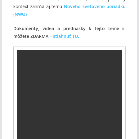
kontext zahŕňa aj tému
Nového svetového poriadku
(NWO)
.
Dokumenty, videá a prednášky k tejto téme si
môžete ZDARMA –
stiahnuť TU.