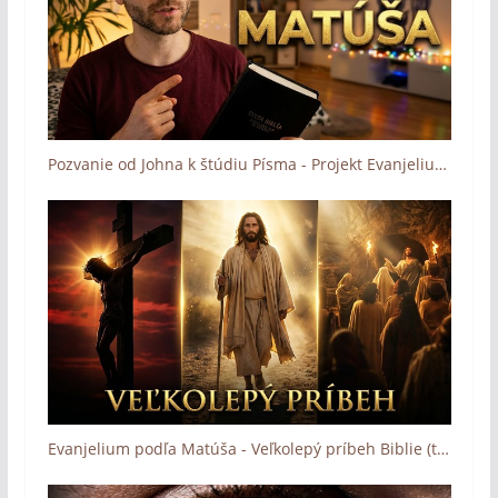
Pozvanie od Johna k štúdiu Písma - Projekt Evanjelium podľa Matúša (Project Gospel of Matthew)
Evanjelium podľa Matúša - Veľkolepý príbeh Biblie (trailer)