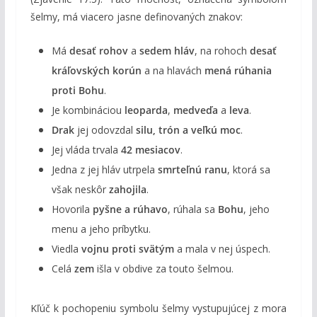
šelmy, má viacero jasne definovaných znakov:
Má
desať rohov
a
sedem hláv
, na rohoch
desať
kráľovských korún
a na hlavách
mená rúhania
proti Bohu
.
Je kombináciou
leoparda
,
medveďa
a
leva
.
Drak
jej odovzdal
silu, trón a veľkú moc
.
Jej vláda trvala
42 mesiacov
.
Jedna z jej hláv utrpela
smrteľnú ranu
, ktorá sa
však neskôr
zahojila
.
Hovorila
pyšne a rúhavo
, rúhala sa
Bohu
, jeho
menu a jeho príbytku.
Viedla
vojnu proti svätým
a mala v nej úspech.
Celá
zem
išla v obdive za touto šelmou.
Kľúč k pochopeniu symbolu šelmy vystupujúcej z mora