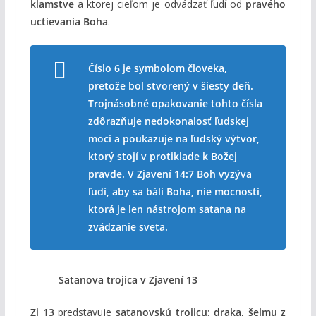
klamstve
a ktorej cieľom je odvádzať ľudí od
pravého
uctievania Boha
.
Číslo 6 je symbolom človeka,
pretože bol stvorený v šiesty deň.
Trojnásobné opakovanie tohto čísla
zdôrazňuje nedokonalosť ľudskej
moci a poukazuje na ľudský výtvor,
ktorý stojí v protiklade k Božej
pravde. V Zjavení 14:7 Boh vyzýva
ľudí, aby sa báli Boha, nie mocnosti,
ktorá je len nástrojom satana na
zvádzanie sveta.
Satanova trojica v Zjavení 13
Zj 13
predstavuje
satanovskú trojicu
:
draka
,
šelmu z