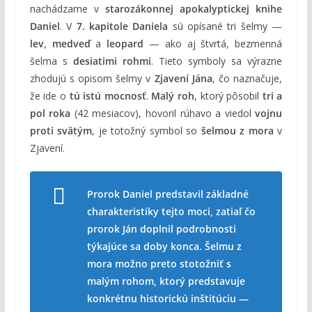
nachádzame v
starozákonnej apokalyptickej knihe
Daniel
. V
7. kapitole Daniela
sú opísané tri šelmy —
lev
,
medveď
a
leopard
— ako aj štvrtá, bezmenná
šelma s
desiatimi rohmi
. Tieto symboly sa výrazne
zhodujú s opisom šelmy v
Zjavení Jána
, čo naznačuje,
že ide o
tú istú mocnosť
.
Malý roh
, ktorý pôsobil
tri a
pol roka
(42 mesiacov), hovoril rúhavo a viedol
vojnu
proti svätým
, je totožný symbol so
šelmou z mora
v
Zjavení.
Prorok Daniel predstavil základné
charakteristiky tejto moci, zatiaľ čo
prorok Ján doplnil podrobnosti
týkajúce sa doby konca. Šelmu z
mora možno preto stotožniť s
malým rohom, ktorý predstavuje
konkrétnu historickú inštitúciu —