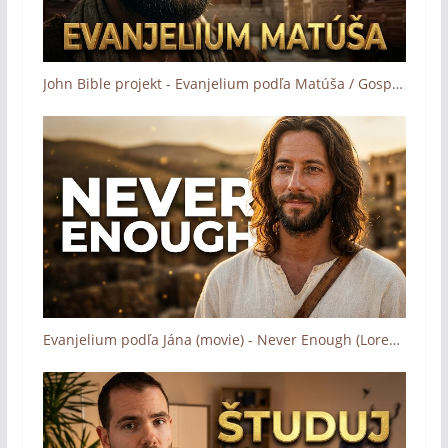
John Bible projekt - Evanjelium podľa Matúša / Gospel of Matthew (trailer)
Evanjelium podľa Jána (movie) - Never Enough (Loren Allred)