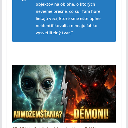
objektov na oblohe, o ktorých
nevieme presne, čo sú. Tam hore
lietajú veci, ktoré sme ešte úplne
neidentifikovali a nemajú ľahko
vysvetliteľný tvar.“