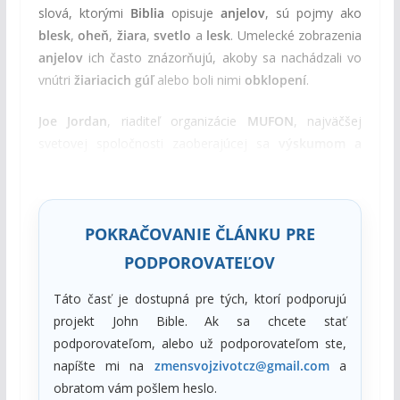
slová, ktorými
Biblia
opisuje
anjelov
, sú pojmy ako
blesk
,
oheň
,
žiara
,
svetlo
a
lesk
. Umelecké zobrazenia
anjelov
ich často znázorňujú, akoby sa nachádzali vo
vnútri
žiariacich gúľ
alebo boli nimi
obklopení
.
Joe Jordan
, riaditeľ organizácie
MUFON
, najväčšej
svetovej spoločnosti zaoberajúcej sa
výskumom a
vyšetrovaním UFO
, poukazuje na opakujúce sa
spoločné znaky
v svedectvách o pozorovaniach
UFO
:
POKRAČOVANIE ČLÁNKU PRE
PODPOROVATEĽOV
Táto časť je dostupná pre tých, ktorí podporujú
projekt John Bible. Ak sa chcete stať
podporovateľom, alebo už podporovateľom ste,
napíšte mi na
zmensvojzivotcz@gmail.com
a
obratom vám pošlem heslo.