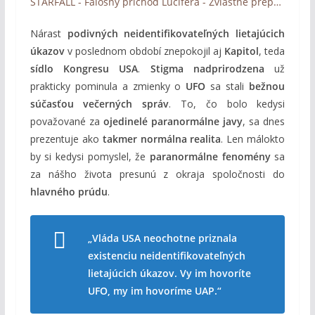
STARFALL - Falošný príchod Lucifera - Zvláštne prepojenie medzi kresťanstvom a UFOm (titulky)
Nárast
podivných neidentifikovateľných lietajúcich
úkazov
v poslednom období znepokojil aj
Kapitol
, teda
sídlo Kongresu USA
.
Stigma nadprirodzena
už
prakticky pominula a zmienky o
UFO
sa stali
bežnou
súčasťou večerných správ
. To, čo bolo kedysi
považované za
ojedinelé paranormálne javy
, sa dnes
prezentuje ako
takmer normálna realita
. Len málokto
by si kedysi pomyslel, že
paranormálne fenomény
sa
za nášho života presunú z okraja spoločnosti do
hlavného prúdu
.
„Vláda USA neochotne priznala
existenciu neidentifikovateľných
lietajúcich úkazov. Vy im hovoríte
UFO, my im hovoríme UAP.“