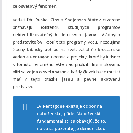
celosvetový fenomén
.
Vedúci lídri
Ruska
,
Číny
a
Spojených štátov
otvorene
priznávajú existenciu
študijných programov
neidentifikovateľných leteckých javov
.
Vládnych
predstaviteľov
, ktorí tieto programy vedú, nezaujíma
žiadny
biblický pohľad
na svet, zatiaľ čo
kresťanské
vedenie Pentagonu
odmieta projekty, ktoré by ľudstvo
k tomuto fenoménu ešte viac priblížili. Inými slovami,
blíži sa
vojna o svetonázor
a každý človek bude musieť
mať v tejto otázke
jasnú a pevne ukotvenú
predstavu
.
„V Pentagone existuje odpor na
náboženskej pôde. Náboženskí
fundamentalisti sa obávajú, že to,
na čo sa pozeráte, je démonickou