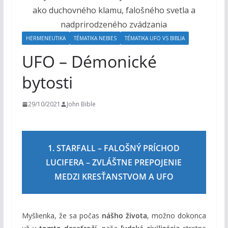
o
h
o
HERMENEUTIKA
TÉMATIKA NEBIES
TÉMATIKA UFO VS BIBLIA
m
UFO – Démonické
bytosti
29/10/2021
John Bible
1. STARFALL – FALOŠNÝ PRÍCHOD
LUCIFERA – ZVLÁŠTNE PREPOJENIE
MEDZI KRESŤANSTVOM A UFO
Myšlienka, že sa počas
nášho života
, možno dokonca