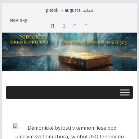
Skip
piatok, 7 augusta, 2026
to
Novinky:
content
Ž
i
v
o
t
s
B