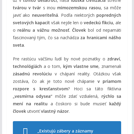
už v
tomto desaťročí
, naša
ľudská civilizácia
stretne
tvárou v tvár
s inou
mimozemskou rasou
, sa môže
javiť ako
neuveriteľná
. Podľa niektorých
popredných
svetových kapacít
však nejde len o
vedeckú fikciu
, ale
o
reálnu a vážnu možnosť
.
Človek
bol od nepamäti
fascinovaný tým, čo sa nachádza
za hranicami nášho
sveta
.
Pre rastúcu väčšinu ľudí by nové poznatky o
zdraví
,
technológiách
a o tom,
kým vlastne sme
, znamenali
zásadnú revolúciu
v chápaní reality. Otázkou však
zostáva, čo ak je toto nové chápanie
v priamom
rozpore s kresťanstvom
? Hoci sa táto fiktívna
„vesmírna odysea“
môže zdať vzdialená,
rýchlo sa
mení na realitu
a čoskoro si bude musieť
každý
človek
utvoriť
vlastný názor
.
„Existujú zábery a záznamy