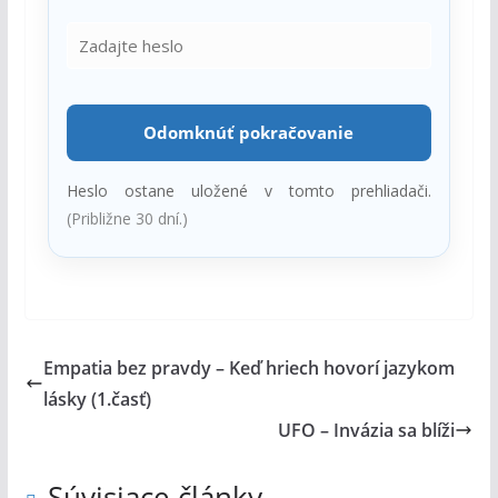
Odomknúť pokračovanie
Heslo ostane uložené v tomto prehliadači.
(Približne 30 dní.)
Empatia bez pravdy – Keď hriech hovorí jazykom
lásky (1.časť)
UFO – Invázia sa blíži
Súvisiace články