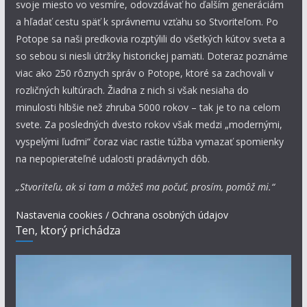
svoje miesto vo vesmíre, odovzdávať ho ďalším generáciám
a hľadať cestu späť k správnemu vzťahu so Stvoriteľom. Po
Potope sa naši predkovia rozptýlili do všetkých kútov sveta a
so sebou si niesli útržky historickej pamäti. Doteraz poznáme
viac ako 250 rôznych správ o Potope, ktoré sa zachovali v
rozličných kultúrach. Žiadna z nich si však nesiaha do
minulosti hlbšie než zhruba 5000 rokov – tak je to na celom
svete. Za posledných dvesto rokov však medzi „modernými,
vyspelými ľuďmi“ čoraz viac rastie túžba vymazať spomienky
na nepopierateľné udalosti pradávnych dôb.
„Stvoriteľu, ak si tam a môžeš ma počuť, prosím, pomôž mi.“
Nastavenia cookies / Ochrana osobných údajov
Ten, ktorý prichádza