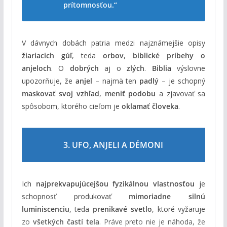
prítomnosťou.“
V dávnych dobách patria medzi najznámejšie opisy
žiariacich gúľ
, teda
orbov
,
biblické príbehy o
anjeloch
. O
dobrých
aj o
zlých
.
Biblia
výslovne
upozorňuje, že
anjel
– najmä ten
padlý
– je schopný
maskovať svoj vzhľad
,
meniť podobu
a zjavovať sa
spôsobom, ktorého cieľom je
oklamať človeka
.
3. UFO, ANJELI A DÉMONI
Ich
najprekvapujúcejšou fyzikálnou vlastnosťou
je
schopnosť produkovať
mimoriadne silnú
luminiscenciu
, teda
prenikavé svetlo
, ktoré vyžaruje
zo
všetkých častí tela
. Práve preto nie je náhoda, že