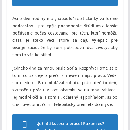
Asi o
dve hodiny
ma „
napadlo
“ robiť
články vo forme
podcastov
– pre lepšie
pochopenie
,
štúdium
a
ľahšie
počúvanie
počas cestovania, pre tých, ktorí
nemôžu
čítať
. Je
toľko vecí
, ktoré sa dajú
vylepšiť pre
evanjelizáciu
, že by som potreboval
dva životy
, aby
som to všetko stihol.
Jedného dňa za mnou prišla
Sofia
. Rozprávali sme sa o
tom, čo sa deje a prečo si
neviem nájsť prácu
. Vedel
som jedno –
Boh mi dával robotu
, prácu
deň čo deň
,
skutočnú prácu
. V tom okamihu sa na mňa zahľadeli
jej
modré oči
a ja som si, očarený jej pohľadom, až po
chvíli uvedomil, čo mi
telepaticky
premieta do mysle:
„
John! Skutočnú prácu!
Rozumieš?