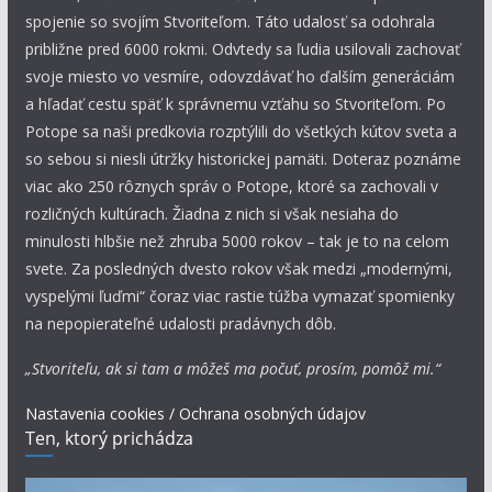
spojenie so svojím Stvoriteľom. Táto udalosť sa odohrala
približne pred 6000 rokmi. Odvtedy sa ľudia usilovali zachovať
svoje miesto vo vesmíre, odovzdávať ho ďalším generáciám
a hľadať cestu späť k správnemu vzťahu so Stvoriteľom. Po
Potope sa naši predkovia rozptýlili do všetkých kútov sveta a
so sebou si niesli útržky historickej pamäti. Doteraz poznáme
viac ako 250 rôznych správ o Potope, ktoré sa zachovali v
rozličných kultúrach. Žiadna z nich si však nesiaha do
minulosti hlbšie než zhruba 5000 rokov – tak je to na celom
svete. Za posledných dvesto rokov však medzi „modernými,
vyspelými ľuďmi“ čoraz viac rastie túžba vymazať spomienky
na nepopierateľné udalosti pradávnych dôb.
„Stvoriteľu, ak si tam a môžeš ma počuť, prosím, pomôž mi.“
Nastavenia cookies / Ochrana osobných údajov
Ten, ktorý prichádza