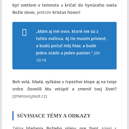
byť svetlom v temnote
a
kričať do hynúceho sveta
Božie slovo
, pretože
Kristus hovorí
:
„Mám aj iné ovce, ktoré nie sú z
tohto ovčinca. Aj tie musím priviesť,
a budú počuť môj hlas; a bude
jedno stádo a jeden pastier.“
Ján
10:16
Boh volá
,
hľadá
,
vyčkáva
a
trpezlivo klope aj na tvoje
srdce
.
Dovolíš Mu vstúpiť a zmeniť tvoj život?
(zmensvojzivot.cz)
SÚVISIACE TÉMY A ODKAZY
Téma
hľadania Božieho plánu pre život
súvisí s