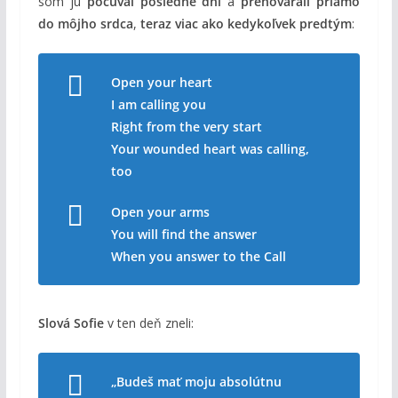
som ju
počúval posledné dni
a
prehovárali priamo
do môjho srdca
,
teraz viac ako kedykoľvek predtým
:
Open your heart
I am calling you
Right from the very start
Your wounded heart was calling,
too
Open your arms
You will find the answer
When you answer to the Call
Slová Sofie
v ten deň zneli:
„Budeš mať moju absolútnu