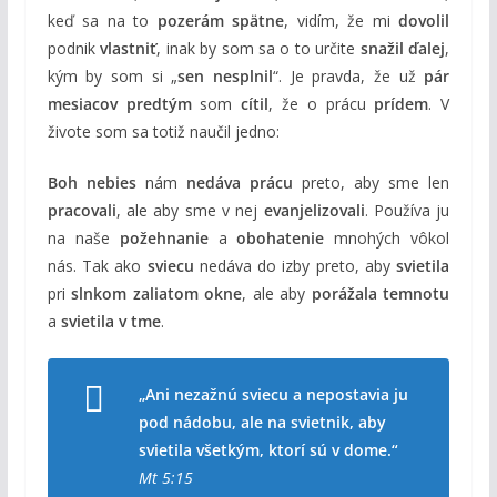
keď sa na to
pozerám spätne
, vidím, že mi
dovolil
podnik
vlastniť
, inak by som sa o to určite
snažil ďalej
,
kým by som si „
sen nesplnil
“. Je pravda, že už
pár
mesiacov predtým
som
cítil
, že o prácu
prídem
. V
živote som sa totiž naučil jedno:
Boh nebies
nám
nedáva prácu
preto, aby sme len
pracovali
, ale aby sme v nej
evanjelizovali
. Používa ju
na naše
požehnanie
a
obohatenie
mnohých vôkol
nás. Tak ako
sviecu
nedáva do izby preto, aby
svietila
pri
slnkom zaliatom okne
, ale aby
porážala temnotu
a
svietila v tme
.
„Ani nezažnú sviecu a nepostavia ju
pod nádobu, ale na svietnik, aby
svietila všetkým, ktorí sú v dome.“
Mt 5:15