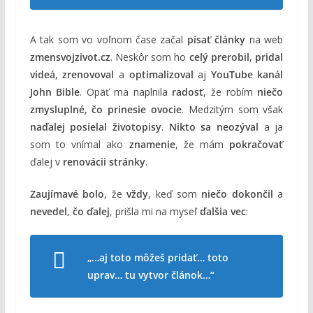
A tak som vo voľnom čase začal
písať články
na web
zmensvojzivot.cz
. Neskôr som ho
celý prerobil
,
pridal
videá
,
zrenovoval
a
optimalizoval
aj
YouTube kanál
John Bible
. Opäť ma naplnila
radosť
, že robím
niečo
zmysluplné
,
čo prinesie ovocie
. Medzitým som však
naďalej posielal životopisy
.
Nikto sa neozýval
a ja
som to vnímal ako
znamenie
, že mám
pokračovať
ďalej v
renovácii stránky
.
Zaujímavé bolo
, že
vždy
, keď som
niečo dokončil
a
nevedel, čo ďalej
, prišla mi na myseľ
ďalšia vec
:
„…aj
toto
môžeš pridať… toto
uprav
… tu
vytvor
článok…“