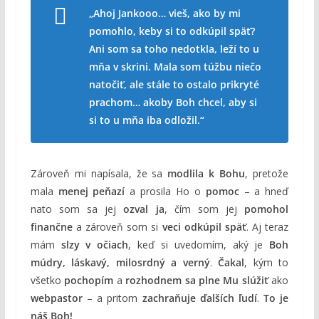
„Ahoj Jankooo… vieš, ako by mi
pomohlo
, keby si to
odkúpil späť
?
Ani som sa toho
nedotkla
, leží to u
mňa v skrini. Mala som túžbu niečo
natočiť, ale stále to ostalo
prikryté
prachom
… akoby
Boh chcel
, aby si
si to u mňa iba
odložil
.“
Zároveň mi napísala, že sa
modlila k Bohu
, pretože
mala
menej peňazí
a prosila Ho o
pomoc
– a hneď
nato som sa jej
ozval ja
, čím som jej
pomohol
finančne
a zároveň som si
veci odkúpil späť
. Aj teraz
mám
slzy v očiach
, keď si uvedomím, aký je
Boh
múdry, láskavý, milosrdný a verný
.
Čakal
, kým to
všetko
pochopím
a
rozhodnem sa plne Mu slúžiť
ako
webpastor
– a pritom
zachraňuje ďalších ľudí
.
To je
náš Boh!