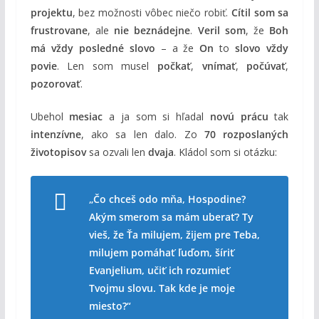
projektu
, bez možnosti vôbec niečo robiť.
Cítil som sa
frustrovane
, ale
nie beznádejne
.
Veril som
, že
Boh
má vždy posledné slovo
– a že
On
to
slovo vždy
povie
. Len som musel
počkať
,
vnímať
,
počúvať
,
pozorovať
.
Ubehol
mesiac
a ja som si hľadal
novú prácu
tak
intenzívne
, ako sa len dalo. Zo
70 rozposlaných
životopisov
sa ozvali len
dvaja
. Kládol som si otázku:
„
Čo chceš odo mňa, Hospodine
?
Akým smerom
sa mám uberať? Ty
vieš, že Ťa
milujem
,
žijem pre Teba
,
milujem
pomáhať ľuďom
,
šíriť
Evanjelium
,
učiť
ich
rozumieť
Tvojmu slovu
. Tak kde je
moje
miesto
?“