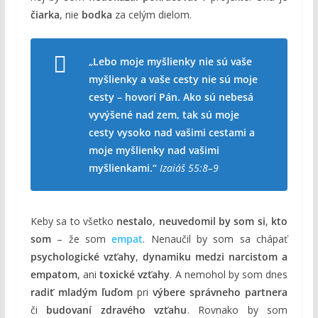
čiarka
, nie
bodka
za celým dielom.
„Lebo moje myšlienky nie sú vaše
myšlienky a vaše cesty nie sú moje
cesty – hovorí Pán. Ako sú nebesá
vyvýšené nad zem, tak sú moje
cesty vysoko nad vašimi cestami a
moje myšlienky nad vašimi
myšlienkami.“
Izaiáš 55:8–9
Keby sa to všetko
nestalo
,
neuvedomil by som si
,
kto
som
– že som
empat
. Nenaučil by som sa chápať
psychologické vzťahy
,
dynamiku medzi narcistom a
empatom
, ani
toxické vzťahy
. A nemohol by som dnes
radiť mladým ľuďom
pri
výbere správneho partnera
či
budovaní zdravého vzťahu
. Rovnako by som