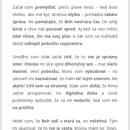
Začal som
premýšľať
, prečo práve teraz – keď bolo
všetko, ako má byť, doslova
idylka
– prichádza
takáto
správa
. No
pamätajte
, že
Boh nestráca čas
. On vždy
koná
a chce nás
posúvať vpred
. Aj keď sa veci môžu
zdať rôzne
,
On má svoj plán
. A tak som sa rozhodol
skúsiť
odkúpiť pobočku copycentra
.
Onedlho som však začal
cítiť
, že to
nie je správny
smer
.
Otecko
mi síce splnil
dlhoročný sen
– mať
niečo
vlastné
, viesť
pobočku
, ktorú som
vybudoval
– no
zároveň mi
naznačoval
, že mám
ísť iným smerom
. Ale
akým
?
Cítil som sa stratený
. Stále som
dúfal
, že firma
začne prosperovať, no
digitálna doba
a nové
podmienky spôsobili, že sa mi
nedarilo
. Mal som len
na prežitie
.
Vedel som, že
Boh vidí
a
stará sa
, no
nežehná
. Tým
mi ukazoval, že to
nie je cesta
, ktorou mám ísť. Dnes,