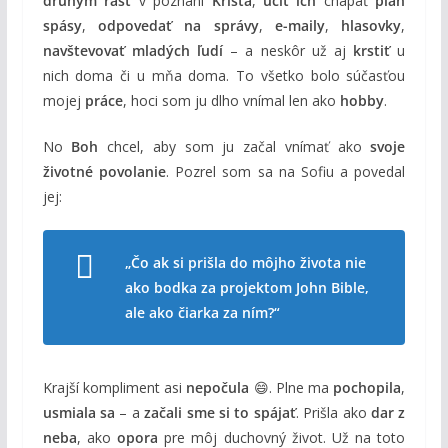
druhým rásť
v poznaní
Krista
,
učiť ich
chápať
plán
spásy
,
odpovedať na správy
,
e-maily
,
hlasovky
,
navštevovať mladých ľudí
– a neskôr už aj
krstiť
u
nich doma či u mňa doma. To všetko bolo súčasťou
mojej
práce
, hoci som ju dlho vnímal len ako
hobby
.
No
Boh
chcel, aby som ju začal vnímať ako
svoje
životné povolanie
. Pozrel som sa na Sofiu a povedal
jej:
„Čo ak si prišla do môjho života nie
ako
bodka
za projektom John Bible,
ale ako
čiarka
za ním?“
Krajší kompliment asi
nepočula
😄. Plne ma
pochopila
,
usmiala sa
– a
začali sme si to spájať
. Prišla ako
dar z
neba
, ako
opora
pre môj duchovný život. Už na toto