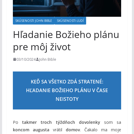
m
SKÚSENOSTI JOHN BIBLE
SKÚSENOSTI ĽUDÍ
Hľadanie Božieho plánu
pre môj život
03/10/2024
John Bible
KEĎ SA VŠETKO ZDÁ STRATENÉ:
HĽADANIE BOŽIEHO PLÁNU V ČASE
NEISTOTY
Po
takmer troch týždňoch dovolenky
som sa
koncom augusta
vrátil
domov
. Čakalo ma moje