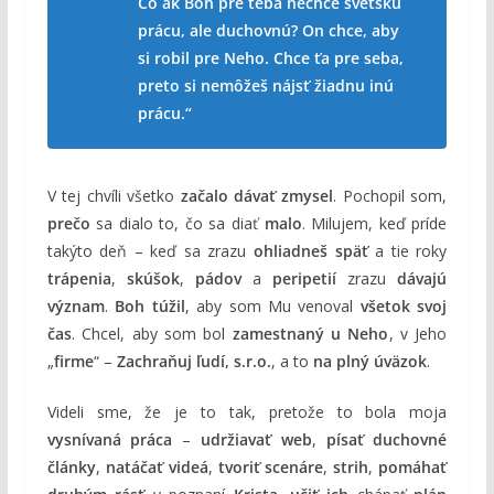
Čo ak Boh pre teba
nechce svetskú
prácu
, ale
duchovnú
? On chce, aby
si
robil pre Neho
. Chce ťa
pre seba
,
preto si
nemôžeš nájsť žiadnu inú
prácu
.“
V tej chvíli všetko
začalo dávať zmysel
. Pochopil som,
prečo
sa dialo to, čo sa diať
malo
. Milujem, keď príde
takýto deň – keď sa zrazu
ohliadneš späť
a tie roky
trápenia
,
skúšok
,
pádov
a
peripetií
zrazu
dávajú
význam
.
Boh túžil
, aby som Mu venoval
všetok svoj
čas
. Chcel, aby som bol
zamestnaný u Neho
, v Jeho
„
firme
“ –
Zachraňuj ľudí, s.r.o.
, a to
na plný úväzok
.
Videli sme, že je to tak, pretože to bola moja
vysnívaná práca
–
udržiavať web
,
písať duchovné
články
,
natáčať videá
,
tvoriť scenáre
,
strih
,
pomáhať