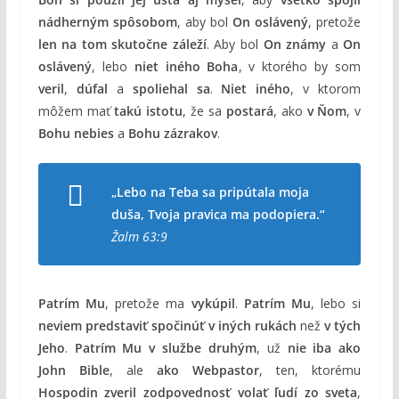
nádherným spôsobom
, aby bol
On oslávený
, pretože
len na tom skutočne záleží
. Aby bol
On známy
a
On
oslávený
, lebo
niet iného Boha
, v ktorého by som
veril
,
dúfal
a
spoliehal sa
.
Niet iného
, v ktorom
môžem mať
takú istotu
, že sa
postará
, ako
v Ňom
, v
Bohu nebies
a
Bohu zázrakov
.
„Lebo na Teba sa pripútala moja
duša, Tvoja pravica ma podopiera.“
Žalm 63:9
Patrím Mu
, pretože ma
vykúpil
.
Patrím Mu
, lebo si
neviem predstaviť spočinúť v iných rukách
než
v tých
Jeho
.
Patrím Mu v službe druhým
, už
nie iba ako
John Bible
, ale
ako Webpastor
, ten, ktorému
Hospodin zveril zodpovednosť
volať ľudí zo sveta
,