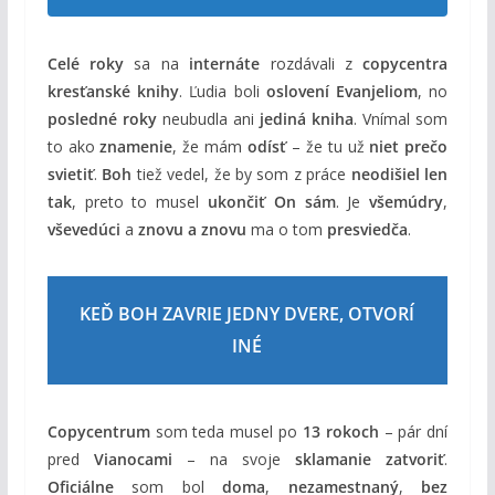
Celé roky
sa na
internáte
rozdávali z
copycentra
kresťanské knihy
. Ľudia boli
oslovení Evanjeliom
, no
posledné roky
neubudla ani
jediná kniha
. Vnímal som
to ako
znamenie
, že mám
odísť
– že tu už
niet prečo
svietiť
.
Boh
tiež vedel, že by som z práce
neodišiel len
tak
, preto to musel
ukončiť On sám
. Je
všemúdry
,
vševedúci
a
znovu a znovu
ma o tom
presviedča
.
KEĎ BOH ZAVRIE JEDNY DVERE, OTVORÍ
INÉ
Copycentrum
som teda musel po
13 rokoch
– pár dní
pred
Vianocami
– na svoje
sklamanie
zatvoriť
.
Oficiálne
som bol
doma
,
nezamestnaný
,
bez