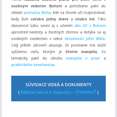
osobným vedením Bohom
a prirodzene patrí do
oblasti
poznania Boha
, kde sa človek učí rozpoznávať,
kedy Boh
zatvára jedny dvere
a
otvára iné
. Táto
skúsenosť úzko súvisí aj s učením
ako žiť s Bohom
uprostred neistoty a životných zlomov a dotýka sa aj
osobných svedectiev v sekcii
skúsenosti John Bible
.
Celý príbeh zároveň ukazuje, že povolanie má slúžiť
vyššiemu cieľu, ktorým je
šírenie evanjelia
, čo
tematicky patrí do okruhu
evanjelia v praxi
a
praktického kresťanstva
.
SÚVISIACE VIDEÁ A DOKUMENTY
(
Biblické lekcie k dispozícii – STIAHNUŤ
)