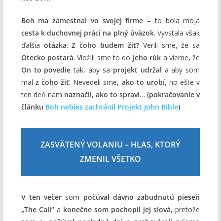
Boh ma zamestnal vo svojej firme
– to bola moja
cesta k duchovnej práci na plný úväzok
. Vyvstala však
ďalšia
otázka
:
Z čoho budem žiť?
Verili sme, že sa
Otecko postará
. Vložili sme to do
Jeho rúk
a vieme, že
On to povedie
tak, aby sa
projekt udržal
a aby som
mal
z čoho žiť
. Nevedeli sme,
ako to urobí
, no ešte v
ten deň nám
naznačil
,
ako to spraví
…
(pokračovanie v
článku
Boh nebies zachránil Projekt John Bible
)
ZASVÄTENÝ VOLANIU – HLAS, KTORÝ
ZMENIL VŠETKO
V ten večer
som
počúval dávno zabudnutú pieseň
„The Call“
a
konečne som pochopil jej slová
, pretože