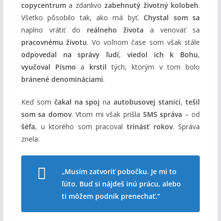
copycentrum
a zdanlivo
zabehnutý životný kolobeh
.
Všetko pôsobilo tak, ako má byť.
Chystal som sa
naplno vrátiť do
reálneho života
a venovať sa
pracovnému životu
. Vo voľnom čase som však stále
odpovedal na správy ľudí
,
viedol ich k Bohu
,
vyučoval Písmo
a
krstil
tých, ktorým v tom bolo
bránené denomináciami
.
Keď som
čakal na spoj
na
autobusovej stanici
,
tešil
som sa domov
. Vtom mi však prišla
SMS správa
– od
šéfa
, u ktorého som pracoval
trinásť rokov
. Správa
znela:
„Musím zatvoriť pobočku. Je mi to
ľúto. Buď si nájdeš inú prácu, alebo
ti môžem podnik prenechať.“