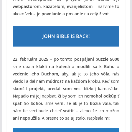
webpastorom
,
kazateľom
,
evanjelistom
– nazvime to
akokoľvek – je
povolanie
a
poslanie
na
celý život
.
JOHN BIBLE IS BACK!
22. februára 2025
– po tomto
pospájaní puzzle 5000
sme obaja
kľakli na kolená
a
modlili sa k Bohu
o
vedenie Jeho Duchom
, aby, ak je to
Jeho vôľa
, nás
viedol
a dal nám
múdrosť na každom kroku
. Keď som
skončil projekt
,
predal som veci
blízkej kamarátke.
Napadlo mi jej napísať, či by som ich
nemohol odkúpiť
späť
. So
Sofiou
sme verili, že ak je to
Božia vôľa
, tak
nám tie veci bude chcieť
vrátiť
– alebo že ich možno
ani nepoužila
. A presne to sa aj stalo. Napísala mi: