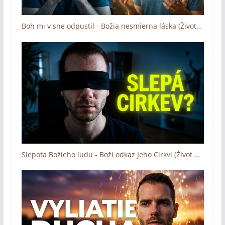
Boh mi v sne odpustil - Božia nesmierna láska (Život na ceste s Bohom)
Slepota Božieho ľudu - Boží odkaz Jeho Cirkvi (Život na ceste s Bohom)