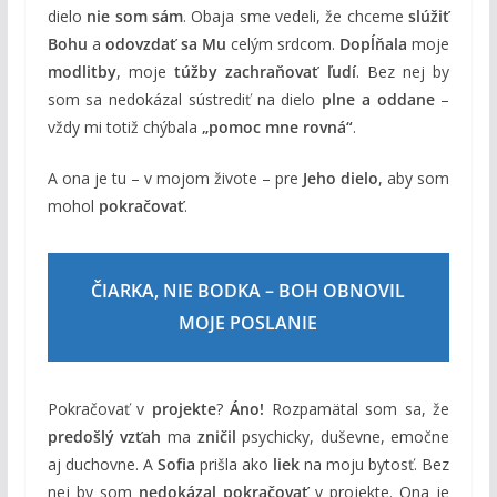
dielo
nie som sám
. Obaja sme vedeli, že chceme
slúžiť
Bohu
a
odovzdať sa Mu
celým srdcom.
Dopĺňala
moje
modlitby
, moje
túžby zachraňovať ľudí
. Bez nej by
som sa nedokázal sústrediť na dielo
plne a oddane
–
vždy mi totiž chýbala
„pomoc mne rovná“
.
A ona je tu – v mojom živote – pre
Jeho dielo
, aby som
mohol
pokračovať
.
ČIARKA, NIE BODKA – BOH OBNOVIL
MOJE POSLANIE
Pokračovať v
projekte
?
Áno!
Rozpamätal som sa, že
predošlý vzťah
ma
zničil
psychicky, duševne, emočne
aj duchovne. A
Sofia
prišla ako
liek
na moju bytosť. Bez
nej by som
nedokázal pokračovať
v projekte. Ona je