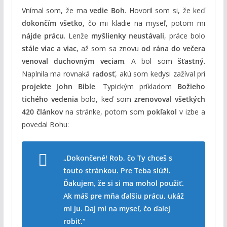
Vnímal som, že ma
vedie Boh
. Hovoril som si, že keď
dokončím všetko
, čo mi kladie na myseľ, potom mi
nájde prácu
. Lenže
myšlienky neustávali
, práce bolo
stále viac a viac
, až som sa znovu
od rána do večera
venoval duchovným veciam
. A bol som
šťastný
.
Naplnila ma rovnaká
radosť
, akú som kedysi zažíval pri
projekte John Bible
. Typickým príkladom
Božieho
tichého vedenia
bolo, keď som
zrenovoval všetkých
420 článkov
na stránke, potom som
pokľakol
v izbe a
povedal Bohu:
„
Dokončené!
Rob, čo Ty chceš
s
touto stránkou. Pre
Teba
slúži.
Ďakujem
, že si si ma mohol
použiť
.
Ak máš pre mňa
ďalšiu prácu
,
ukáž
mi ju
. Daj mi na myseľ,
čo ďalej
robiť
.“