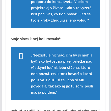
podporu do konca sveta. V celom
projekte aj v živote. Takto to vyzerá,
keď počúvaš, čo Boh hovorí. Keď sa
tvoje kroky zhodujú s Jeho vôľou.“
Moje slová k nej boli rovnaké
:
„Neexistuje nič viac, čím by si mohla
byť, ako bytosť na prvej priečke nad
všetkými ľuďmi, lebo si žena, ktorú
Boh pozná, cez ktorú hovorí a ktorú
používa. Použil si ťa, lebo si Mu
povedala, tak ako aj ja: tu som, pošli
ma, ja pôjdem.“
Boh si použil jej ústa aj myseľ
, aby
všetko spojil