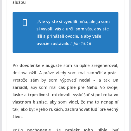
službu
.
„Nie vy ste si vyvolili mňa, ale ja som
si vyvolil vás a určil som vás, aby ste
išli a prinášali ovocie, a aby vaše
ovocie zostávalo.“
Ján 15:16
Po
dovolenke v auguste
som sa úplne
zregeneroval
,
doslova
ožil
. A práve vtedy som mal
skončiť v práci
.
Pretože
sám
by som výpoveď
nedal
– a tak
On
zariadil
, aby som mal
čas plne pre Neho
. Vo svojej
láske a trpezlivosti
mi
dovolil
vyskúšať si
pol roka vo
vlastnom biznise
, aby som
videl
, že ma to
nenaplní
tak, ako byť v
Jeho rukách
,
zachraňovať ľudí
pre
večný
život
.
Prišlo
pochopenie
, že
projekt John Bible
, byť