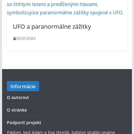
UFO a paranormálne zážitky
03/01/2023
Informácie
O autorovi
O stránke
Podporiť projekt
Pádom, keď Adam a Eva zhrešili, ľudstvo stratilo priame