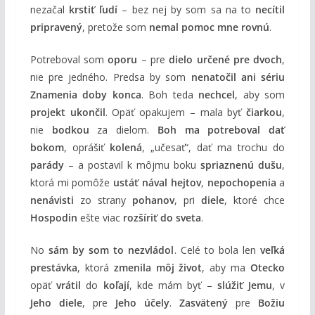
nezačal
krstiť ľudí
– bez nej by som sa na to
necítil
pripravený
, pretože som
nemal pomoc mne rovnú
.
Potreboval som
oporu
– pre
dielo určené pre dvoch
,
nie pre jedného. Predsa by som
nenatočil ani sériu
Znamenia doby konca
. Boh teda
nechcel
, aby som
projekt ukončil
. Opäť opakujem – mala byť
čiarkou
,
nie
bodkou
za dielom.
Boh ma potreboval dať
bokom
, oprášiť
kolená
, „učesať“, dať ma trochu do
parády
– a postavil k môjmu boku
spriaznenú dušu
,
ktorá mi pomôže
ustáť nával hejtov
,
nepochopenia
a
nenávisti
zo strany
pohanov
, pri
diele
, ktoré chce
Hospodin
ešte viac
rozšíriť do sveta
.
No
sám by som to nezvládol
. Celé to bola len
veľká
prestávka
, ktorá
zmenila môj život
, aby ma
Otecko
opäť
vrátil
do
koľají
, kde mám byť –
slúžiť Jemu
, v
Jeho diele
, pre
Jeho účely
.
Zasvätený
pre
Božiu