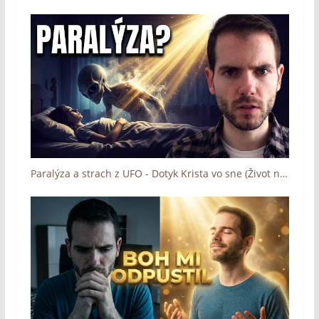
Paralýza a strach z UFO - Dotyk Krista vo sne (Život na ceste s Bohom)