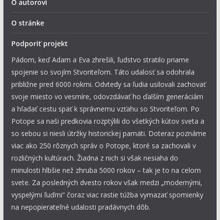
O autorovi
O stránke
Podporiť projekt
Pádom, keď Adam a Eva zhrešili, ľudstvo stratilo priame
spojenie so svojím Stvoriteľom. Táto udalosť sa odohrala
približne pred 6000 rokmi. Odvtedy sa ľudia usilovali zachovať
svoje miesto vo vesmíre, odovzdávať ho ďalším generáciám
a hľadať cestu späť k správnemu vzťahu so Stvoriteľom. Po
Potope sa naši predkovia rozptýlili do všetkých kútov sveta a
so sebou si niesli útržky historickej pamäti. Doteraz poznáme
viac ako 250 rôznych správ o Potope, ktoré sa zachovali v
rozličných kultúrach. Žiadna z nich si však nesiaha do
minulosti hlbšie než zhruba 5000 rokov – tak je to na celom
svete. Za posledných dvesto rokov však medzi „modernými,
vyspelými ľuďmi“ čoraz viac rastie túžba vymazať spomienky
na nepopierateľné udalosti pradávnych dôb.