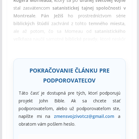
Rogera Morneaua
, ktorý sa po
druhej svetovej vojne
stal zasvätencom
satanistickej tajnej spoločnosti v
Montreale
.
Pán Ježiš
ho prostredníctvom série
biblických štúdií
zachránil z tohto
temného miesta
,
ale až potom, čo sa Morneau od
satanistického
veľkňaza
naučil samotné
biblické pravdy
, ktoré neskôr
študoval (hoci zo
skresleného
a
vzbúreneckého
pohľadu satana
).
POKRAČOVANIE ČLÁNKU PRE
PODPOROVATEĽOV
Táto časť je dostupná pre tých, ktorí podporujú
projekt John Bible. Ak sa chcete stať
podporovateľom, alebo už podporovateľom ste,
napíšte mi na
zmensvojzivotcz@gmail.com
a
obratom vám pošlem heslo.