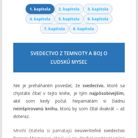
1. kapitola
2. kapitola
3. kapitola
4. kapitola
5. kapitola
6. kapitola
7. kapitola
8. kapitola
SVEDECTVO Z TEMNOTY A BOJ O
ĽUDSKÚ MYSEĽ
Nie je preháňaním povedať, že
svedectvo
, ktoré sa
chystáte čítať v tejto knihe, je tým
najpôsobivejším
,
aké som kedy počul. Nepamätám si žiadnu
neinšpirovanú knihu
, ktorú by som čítal dvakrát – až
doteraz.
Mnohí čitatelia si pamätajú
neuveriteľné svedectvo