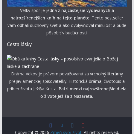
Veľký spor je jedna
z najčastejšie vydávaných a
najrozšírenejších kníh na tejto planéte.
Tento bestseller
vám odhalí duchovný svet a ako ovplyvňoval minulosť a bude
pôsobiť v budúcnosti.
Cesta lásky
Dráma Vekov je právom považovaná za vrcholný literárny
prejav americkej spisovateľky. Historická dráma, životopis a
príbeh života Ježiša Krista.
Patrí medzi najrozšírenejšie diela
o živote Ježiša z Nazareta.
Copyright © 2026
Zmeň svoj život
. All rights reserved.