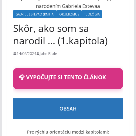
o
h
GABRIEL ESTEVAO (KNIHA)
OKULTIZMUS
TEOLÓGIA
o
Skôr, ako som sa
m
narodil … (1.kapitola)
14/06/2024
John Bible
🎧 VYPOČUJTE SI TENTO ČLÁNOK
OBSAH
Pre rýchlu orientáciu medzi kapitolami: