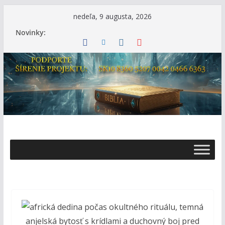
Skip
nedeľa, 9 augusta, 2026
to
Novinky:
content
Ž
i
v
o
t
s
B