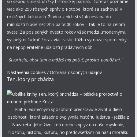
so sebou si niesli útržky historickej pamäti. Doteraz poznáme
viac ako 250 rôznych správ o Potope, ktoré sa zachovali v
rozličných kultúrach. Žiadna z nich si však nesiaha do
minulosti hlbšie než zhruba 5000 rokov – tak je to na celom
svete. Za posledných dvesto rokov však medzi „modernými,
vyspelými ľuďmi“ čoraz viac rastie túžba vymazať spomienky
na nepopierateľné udalosti pradávnych dôb.
„Stvoriteľu, ak si tam a môžeš ma počuť, prosím, pomôž mi.“
Nastavenia cookies / Ochrana osobných údajov
Ten, ktorý prichádza
Kniha jedinečným spôsobom predstavuje život a dielo
osobnosti, ktorá zásadne ovplyvnila históriu ľudstva -
Ježiša z
Nazareta.
Jeho život má dodnes vplyv na naše myslenie,
filozofiu, históriu, kultúru, no predovšetkým na našu morálku