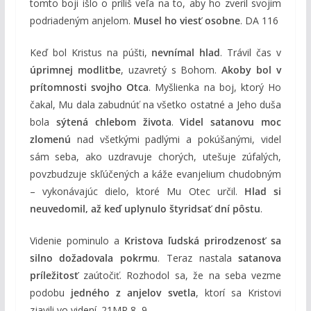
tomto boji išlo o príliš veľa na to, aby ho zveril svojim
podriadeným anjelom.
Musel ho viesť osobne
. DA 116
Keď bol Kristus na púšti,
nevnímal hlad
. Trávil čas v
úprimnej modlitbe
, uzavretý s Bohom.
Akoby bol v
prítomnosti svojho Otca
. Myšlienka na boj, ktorý Ho
čakal, Mu dala zabudnúť na všetko ostatné a Jeho duša
bola
sýtená chlebom života
.
Videl satanovu moc
zlomenú
nad všetkými padlými a pokúšanými, videl
sám seba, ako uzdravuje chorých, utešuje zúfalých,
povzbudzuje skľúčených a káže evanjelium chudobným
– vykonávajúc dielo, ktoré Mu Otec určil.
Hlad si
neuvedomil, až keď uplynulo štyridsať dní pôstu
.
Videnie pominulo a
Kristova ľudská prirodzenosť sa
silno dožadovala pokrmu
. Teraz nastala
satanova
príležitosť
zaútočiť. Rozhodol sa, že na seba vezme
podobu
jedného z anjelov svetla
, ktorí sa Kristovi
zjavili vo videní. 21MR 8–9.