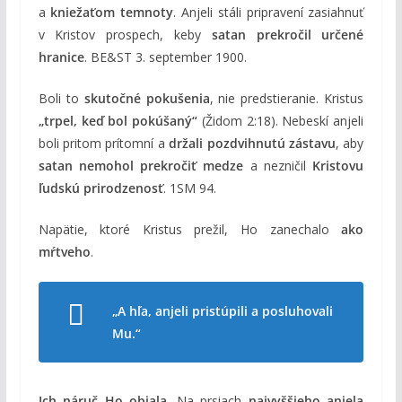
a
kniežaťom temnoty
. Anjeli stáli pripravení zasiahnuť
v Kristov prospech, keby
satan prekročil určené
hranice
. BE&ST 3. september 1900.
Boli to
skutočné pokušenia
, nie predstieranie. Kristus
„trpel, keď bol pokúšaný“
(Židom 2:18). Nebeskí anjeli
boli pritom prítomní a
držali pozdvihnutú zástavu
, aby
satan nemohol prekročiť medze
a nezničil
Kristovu
ľudskú prirodzenosť
. 1SM 94.
Napätie, ktoré Kristus prežil, Ho zanechalo
ako
mŕtveho
.
„A hľa, anjeli pristúpili a posluhovali
Mu.“
Ich náruč Ho objala
. Na prsiach
najvyššieho anjela