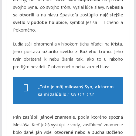
svojho Syna. Zo svojho trónu vyslal lúče slávy.
Nebesia
sa otvorili
a na hlavu Spasiteľa zostúpilo
najčistejšie
svetlo v podobe holubice
, symbol Ježiša – Tichého a
Pokorného.
Ľudia stáli ohromení a v hlbokom tichu hľadeli na Krista.
Jeho postavu
ožiarilo svetlo z Božieho trónu
. Jeho
tvár obrátená k nebu žiarila tak, ako to u nikoho
predtým nevideli. Z otvoreného neba zaznel hlas:
„Toto je môj milovaný Syn, v ktorom
sa mi zaľúbilo.“
DA 111–112
Pán zasľúbil Jánovi znamenie
, podľa ktorého spozná
Mesiáša. Keď Ježiš vystúpil z vody, zasľúbené znamenie
bolo dané. Ján videl
otvorené nebo
a
Ducha Božieho