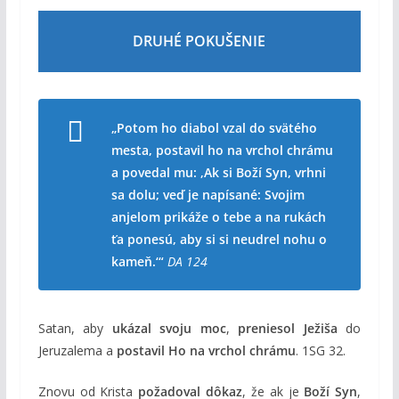
DRUHÉ POKUŠENIE
„Potom ho diabol vzal do svätého
mesta, postavil ho na vrchol chrámu
a povedal mu: ‚Ak si Boží Syn, vrhni
sa dolu; veď je napísané: Svojim
anjelom prikáže o tebe a na rukách
ťa ponesú, aby si si neudrel nohu o
kameň.‘“
DA 124
Satan, aby
ukázal svoju moc
,
preniesol Ježiša
do
Jeruzalema a
postavil Ho na vrchol chrámu
. 1SG 32.
Znovu od Krista
požadoval dôkaz
, že ak je
Boží Syn
,