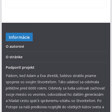
Informácie
O autorovi
O stránke
Podporiť projekt
Pádom, keď Adam a Eva zhrešili, ľudstvo stratilo priame
spojenie so svojím Stvoriteľom. Táto udalosť sa odohrala
približne pred 6000 rokmi. Odvtedy sa ľudia usilovali zachovať
svoje miesto vo vesmíre, odovzdávať ho ďalším generáciám
a hľadať cestu späť k správnemu vzťahu so Stvoriteľom. Po
Potope sa naši predkovia rozptýlili do všetkých kútov sveta a