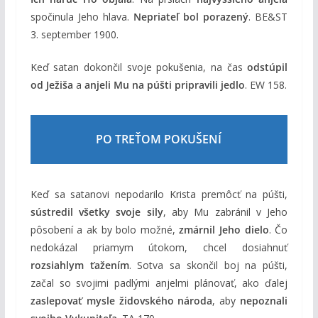
spočinula Jeho hlava.
Nepriateľ bol porazený
. BE&ST
3. september 1900.
Keď satan dokončil svoje pokušenia, na čas
odstúpil
od Ježiša
a
anjeli Mu na púšti pripravili jedlo
. EW 158.
PO TREŤOM POKUŠENÍ
Keď sa satanovi nepodarilo Krista premôcť na púšti,
sústredil všetky svoje sily
, aby Mu zabránil v Jeho
pôsobení a ak by bolo možné,
zmárnil Jeho dielo
. Čo
nedokázal priamym útokom, chcel dosiahnuť
rozsiahlym ťažením
. Sotva sa skončil boj na púšti,
začal so svojimi padlými anjelmi plánovať, ako ďalej
zaslepovať mysle židovského národa
, aby
nepoznali