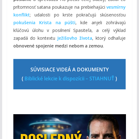
prítomnosť satana poukazuje na prebiehajúci
vesmírny
konflikt
; udalosti po krste pokračujú skúsenosťou
pokušenia Krista na púšti
, kde anjeli zohrávajú
kľúčovú úlohu v posilnení Spasiteľa, a celý výklad
zapadá do kontextu
Ježišovho života
, ktorý odhaľuje
obnovené spojenie medzi nebom a zemou
.
SÚVISIACE VIDEÁ A DOKUMENTY
(
Biblické lekcie k dispozícii – STIAHNUŤ
)