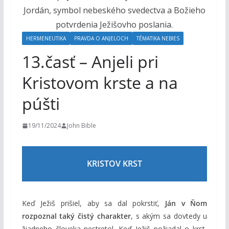
o
h
o
HERMENEUTIKA
PRAVDA O ANJELOCH
TÉMATIKA NEBIES
m
13.časť – Anjeli pri
Kristovom krste a na
púšti
19/11/2024
John Bible
KRISTOV KRST
Keď Ježiš prišiel, aby sa dal pokrstiť,
Ján v Ňom
rozpoznal taký čistý charakter
, s akým sa dovtedy u
žiadneho človeka nestretol. Keď Ježiš požiadal o krst,