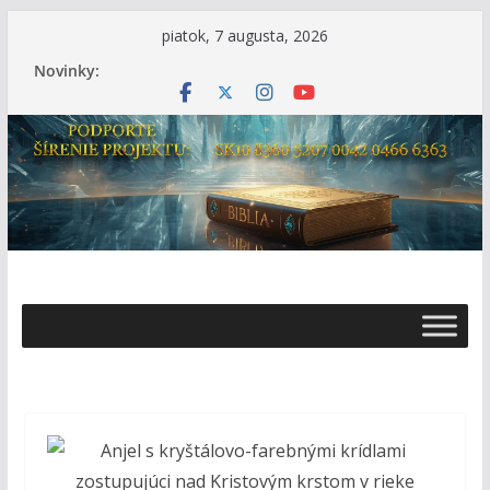
Skip
piatok, 7 augusta, 2026
to
Novinky:
content
Ž
i
v
o
t
s
B