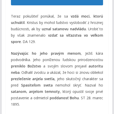
Teraz pokušiteľ ponúkal, že sa
vzdá moci, ktorú
uchvátil
. Kristus by mohol ľudstvo vyslobodiť z hroznej
budúcnosti, ak by
uznal satanovu nadvládu
. Urobiť to
by však znamenalo
vzdať sa víťazstva vo veľkom
spore
. DA 129.
Nazývajúc ho jeho pravým menom
, Ježiš kára
podvodníka. Jeho poníženou ľudskou prirodzenosťou
preniklo Božstvo
a svojím slovom prejavil
autoritu
neba
. Odhalil zvodcu a ukázal, že hoci si znovu obliekol
prezlečenie anjela svetla
, jeho skutočný charakter sa
pred
Spasiteľom sveta
nemohol skryť. Nazval ho
satanom, anjelom temnoty
, ktorý opustil svoje prvé
postavenie a odmietol
poddanosť Bohu
. ST 28. marec
1895.