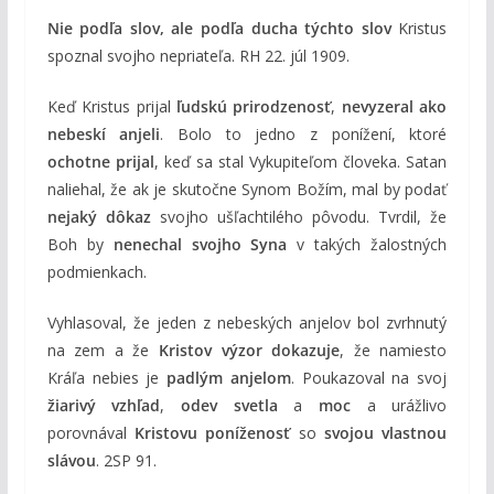
Nie podľa slov, ale podľa ducha týchto slov
Kristus
spoznal svojho nepriateľa. RH 22. júl 1909.
Keď Kristus prijal
ľudskú prirodzenosť
,
nevyzeral ako
nebeskí anjeli
. Bolo to jedno z ponížení, ktoré
ochotne prijal
, keď sa stal Vykupiteľom človeka. Satan
naliehal, že ak je skutočne Synom Božím, mal by podať
nejaký dôkaz
svojho ušľachtilého pôvodu. Tvrdil, že
Boh by
nenechal svojho Syna
v takých žalostných
podmienkach.
Vyhlasoval, že jeden z nebeských anjelov bol zvrhnutý
na zem a že
Kristov výzor dokazuje
, že namiesto
Kráľa nebies je
padlým anjelom
. Poukazoval na svoj
žiarivý vzhľad
,
odev svetla
a
moc
a urážlivo
porovnával
Kristovu poníženosť
so
svojou vlastnou
slávou
. 2SP 91.