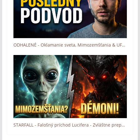
ODHALENÉ - Oklamanie sveta, Mimozemšťania & UFO v biblických proroctvách (titulky)
STARFALL - Falošný príchod Lucifera - Zvláštne prepojenie medzi kresťanstvom a UFOm (titulky)