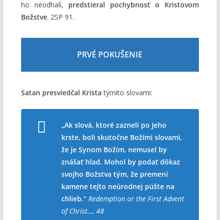
ho neodhalí,
predstieral pochybnosť o Kristovom
Božstve
. 2SP 91.
PRVÉ POKUŠENIE
Satan presviedčal Krista
týmito slovami:
„Ak slová, ktoré zazneli po Jeho
krste, boli skutočne Božími slovami,
že je Synom Božím, nemusel by
znášať hlad. Mohol by podať dôkaz
svojho Božstva tým, že premení
kamene tejto neúrodnej púšte na
chlieb.“
Redemption or the First Advent
of Christ…, 48