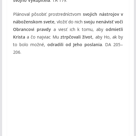
svojho Vykupiteľa
. TA 179.
Plánoval pôsobiť prostredníctvom
svojich nástrojov v
náboženskom svete
, vložiť do nich
svoju nenávisť voči
Obrancovi pravdy
a viesť ich k tomu, aby
odmietli
Krista
a čo najviac Mu
ztrpčovali život
, aby Ho, ak by
to bolo možné,
odradili od Jeho poslania
. DA 205–
206.