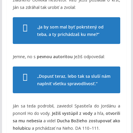
Ján sa zdráhal tak urobiť a zvolal:
„Ja by som mal byť pokrstený od
teba, a ty prichádzaš ku mne?“
Jemne, no s
pevnou autoritou
Ježiš odpovedal:
„Dopusť teraz, lebo tak sa sluší nám
naplniť všetku spravodlivosť.“
Ján sa teda podrobil, zaviedol Spasiteľa do Jordánu a
ponoril Ho do vody.
Ježiš vystúpil z vody
a hľa,
otvorili
sa mu nebesia
a videl
Ducha Božieho zostupovať ako
holubicu
a prichádzať na Neho. DA 110–111.