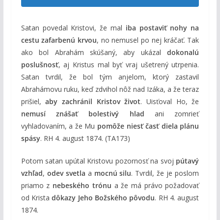
Satan povedal Kristovi, že mal
iba postaviť nohy na
cestu zafarbenú krvou
, no nemusel po nej kráčať. Tak
ako bol Abrahám skúšaný, aby ukázal
dokonalú
poslušnosť
, aj Kristus mal byť vraj ušetrený utrpenia.
Satan tvrdil, že bol tým anjelom, ktorý zastavil
Abrahámovu ruku, keď zdvihol nôž nad Izáka, a že teraz
prišiel,
aby zachránil Kristov život
. Uisťoval Ho, že
nemusí znášať bolestivý hlad
ani zomrieť
vyhladovaním, a že Mu
pomôže niesť časť diela plánu
spásy
. RH 4. august 1874. (TA173)
Potom satan upútal Kristovu pozornosť na svoj
pútavý
vzhľad
,
odev svetla
a
mocnú silu
. Tvrdil, že je poslom
priamo z
nebeského trónu
a že má právo požadovať
od Krista
dôkazy Jeho Božského pôvodu
. RH 4. august
1874.