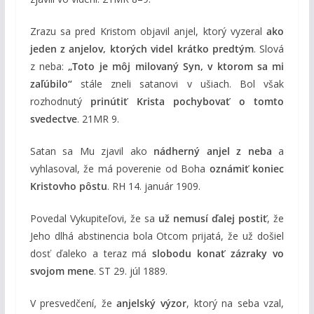
Zrazu sa pred Kristom objavil anjel, ktorý vyzeral
ako
jeden z anjelov, ktorých videl krátko predtým
. Slová
z neba:
„Toto je môj milovaný Syn, v ktorom sa mi
zaľúbilo“
stále zneli satanovi v ušiach. Bol však
rozhodnutý
prinútiť Krista pochybovať o tomto
svedectve
. 21MR 9.
Satan sa Mu zjavil ako
nádherný anjel z neba
a
vyhlasoval, že má poverenie od Boha
oznámiť koniec
Kristovho pôstu
. RH 14. január 1909.
Povedal Vykupiteľovi, že sa
už nemusí ďalej postiť
, že
Jeho dlhá abstinencia bola Otcom prijatá, že už došiel
dosť ďaleko a teraz má
slobodu konať zázraky vo
svojom mene
. ST 29. júl 1889.
V presvedčení, že
anjelský výzor
, ktorý na seba vzal,