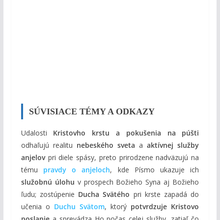
SÚVISIACE TÉMY A ODKAZY
Udalosti
Kristovho krstu a pokušenia na púšti
odhaľujú realitu
nebeského sveta
a
aktívnej služby
anjelov
pri diele spásy, preto prirodzene nadväzujú na
tému
pravdy o anjeloch
, kde Písmo ukazuje ich
služobnú úlohu
v prospech Božieho Syna aj Božieho
ľudu; zostúpenie
Ducha Svätého
pri krste zapadá do
učenia o
Duchu Svätom
, ktorý
potvrdzuje Kristovo
poslanie
a sprevádza Ho počas celej služby, zatiaľ čo