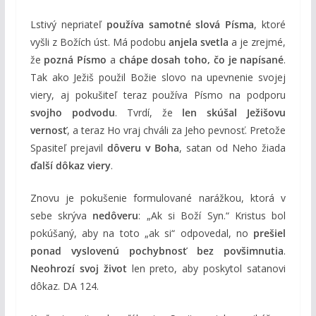
Lstivý nepriateľ
používa samotné slová Písma
, ktoré
vyšli z Božích úst. Má podobu
anjela svetla
a je zrejmé,
že
pozná Písmo
a
chápe dosah toho, čo je napísané
.
Tak ako Ježiš použil Božie slovo na upevnenie svojej
viery, aj pokušiteľ teraz používa Písmo na podporu
svojho podvodu
. Tvrdí, že
len skúšal Ježišovu
vernosť
, a teraz Ho vraj chváli za Jeho pevnosť. Pretože
Spasiteľ prejavil
dôveru v Boha
, satan od Neho žiada
ďalší dôkaz viery
.
Znovu je pokušenie formulované narážkou, ktorá v
sebe skrýva
nedôveru
: „Ak si Boží Syn.“ Kristus bol
pokúšaný, aby na toto „ak si“ odpovedal, no
prešiel
ponad vyslovenú pochybnosť bez povšimnutia
.
Neohrozí svoj život
len preto, aby poskytol satanovi
dôkaz. DA 124.