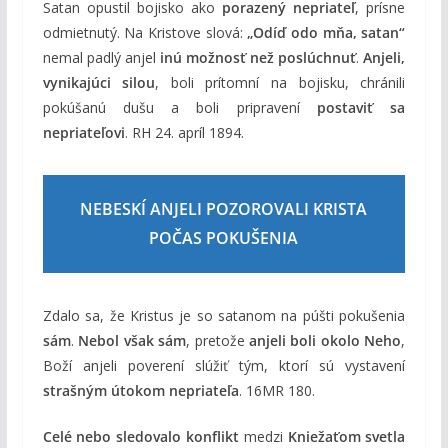
Satan opustil bojisko ako
porazený nepriateľ
, prísne
odmietnutý. Na Kristove slová:
„Odíď odo mňa, satan“
nemal padlý anjel
inú možnosť než poslúchnuť
.
Anjeli,
vynikajúci silou
, boli prítomní na bojisku, chránili
pokúšanú dušu a boli pripravení
postaviť sa
nepriateľovi
. RH 24. apríl 1894.
NEBESKÍ ANJELI POZOROVALI KRISTA
POČAS POKUŠENIA
Zdalo sa, že Kristus je so satanom na púšti pokušenia
sám
.
Nebol však sám
, pretože
anjeli boli okolo Neho
,
Boží anjeli poverení slúžiť tým, ktorí sú vystavení
strašným útokom nepriateľa
. 16MR 180.
Celé nebo sledovalo konflikt
medzi
Kniežaťom svetla