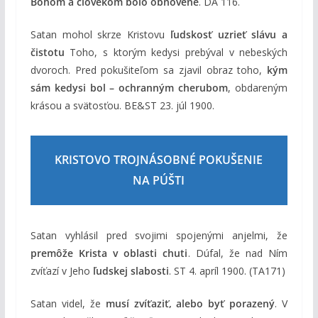
Bohom a človekom bolo obnovené
. DA 116.
Satan mohol skrze Kristovu
ľudskosť uzrieť slávu a
čistotu
Toho, s ktorým kedysi prebýval v nebeských
dvoroch. Pred pokušiteľom sa zjavil obraz toho,
kým
sám kedysi bol – ochranným cherubom
, obdareným
krásou a svätosťou. BE&ST 23. júl 1900.
KRISTOVO TROJNÁSOBNÉ POKUŠENIE
NA PÚŠTI
Satan vyhlásil pred svojimi spojenými anjelmi, že
premôže Krista v oblasti chuti
. Dúfal, že nad Ním
zvíťazí v Jeho
ľudskej slabosti
. ST 4. apríl 1900. (TA171)
Satan videl, že
musí zvíťaziť, alebo byť porazený
. V