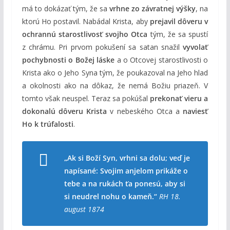
má to dokázať tým, že sa
vrhne zo závratnej výšky
, na
ktorú Ho postavil. Nabádal Krista, aby
prejavil dôveru v
ochrannú starostlivosť svojho Otca
tým, že sa spustí
z chrámu. Pri prvom pokušení sa satan snažil
vyvolať
pochybnosti o Božej láske
a o Otcovej starostlivosti o
Krista ako o Jeho Syna tým, že poukazoval na Jeho hlad
a okolnosti ako na dôkaz, že nemá Božiu priazeň. V
tomto však neuspel. Teraz sa pokúšal
prekonať vieru a
dokonalú dôveru Krista
v nebeského Otca a
naviesť
Ho k trúfalosti
.
„Ak si Boží Syn, vrhni sa dolu; veď je
napísané: Svojim anjelom prikáže o
tebe a na rukách ťa ponesú, aby si
si neudrel nohu o kameň.“
RH 18.
august 1874