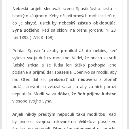
Nebeskí anjeli
sledovali scénu Spasiteľovho krstu s
hlbokým záujmom. Keby oči prítomných mohli vidieť to,
čo je skryté, uzreli by
nebeský zástup obklopujúci
Syna Božieho
, keď sa sklonil na brehu Jordánu. YI 23.
jún 1892 (TA168–169).
Pohľad Spasiteľa akoby
prenikal až do nebies
, keď
vylieval svoju dušu v modlitbe. Vedel, že hriech zatvrdil
ľudské srdcia a že ľudia len ťažko pochopia Jeho
poslanie a
prijmú dar spasenia
. Úpenlivo sa modlil, aby
mu Otec dal silu
prekonať ich nedôveru
a
zlomiť
putá
, ktorými ich zviazal satan, a aby za nich porazil
nepriateľa. Modlil sa za
dôkaz, že Boh prijíma ľudstvo
v osobe svojho Syna.
Anjeli nikdy predtým nepočuli takú modlitbu.
Radi
by priniesli svojmu milovanému Veliteľovi posolstvo
útechy, no nemohli.
Otec sám odpovedal
na prosbu