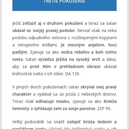
TRETIE POKUŠENIE
Ježiš
zvíťazil aj v druhom pokušení
a teraz sa satan
ukázal vo svojej pravej podobe
. Nevzal však na seba
podobu odpudivého netvora s rozštiepenými kopytami
a netopierími krídlami.
Je mocným anjelom, hoci
padlým
. Zjavuje sa ako
vodca rebelov a boh tohto
sveta
. Satan
vyvádza Ježiša na vysoký vrch
a dáva,
aby sa
pred Ním v prehľadnom obraze
ukázali
kráľovstvá sveta v ich sláve. DA 129.
V prvých dvoch pokušeniach satan
skrýval svoj pravý
charakter
a vydával sa za posla z nebeských dvorov.
Teraz však
odhazuje masku
, zjavuje sa ako
Knieža
temnoty
a
vyhlasuje zem za svoje panstvo
. 2SP 95.
Veľký podvodník sa snažil
oslepiť Krista leskom a
pozlátkom sveta
. Ukázal Mu kráľovstvá sveta a ich