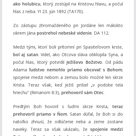
ako holubicu
, ktorý zostúpil na Kristovu hlavu, a počul
hlas z neba. YI 23. jún 1892 (TA170).
Zo zástupu zhromaždeného pri Jordáne len málokto
okrem Jána
postrehol nebeské videnie
. DA 112.
Medzi tými, ktorí boli prítomní pri Spasiteľovom krste,
bol aj satan
. Videl, ako Otcova sláva obklopila Syna, a
počul hlas, ktorý potvrdil
Ježišovo Božstvo
. Od pádu
Adama
ľudstvo nemohlo priamo obcovať s Bohom
;
spojenie medzi nebom a zemou bolo možné len skrze
Krista. Teraz však, keď Ježiš prišiel „v podobe tela
hriechu“ (Rimanom 8:3),
prehovoril sám Otec
.
Predtým Boh hovoril s ľuďmi skrze Krista,
teraz
prehovoril priamo v Ňom
. Satan dúfal, že Boh si zlo
natoľko zhnusí, že odlúčenie neba a zeme zostane
naveky. Teraz sa však ukázalo, že
spojenie medzi