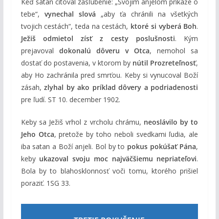
Keď satan citoval zasľúbenie: „Svojim anjelom prikáže o
tebe“,
vynechal slová
„aby ťa chránili na všetkých
tvojich cestách“, teda na cestách,
ktoré si vyberá Boh
.
Ježiš odmietol zísť z cesty poslušnosti
. Kým
prejavoval
dokonalú dôveru v Otca
, nemohol sa
dostať do postavenia, v ktorom by
nútil Prozreteľnosť
,
aby Ho zachránila pred smrťou. Keby si vynucoval Boží
zásah,
zlyhal by ako príklad dôvery a podriadenosti
pre ľudí. ST 10. december 1902.
Keby sa Ježiš vrhol z vrcholu chrámu,
neoslávilo by to
Jeho Otca
, pretože by toho neboli svedkami ľudia, ale
iba satan a Boží anjeli. Bol by to
pokus pokúšať Pána
,
keby
ukazoval svoju moc najväčšiemu nepriateľovi
.
Bola by to blahosklonnosť voči tomu, ktorého prišiel
poraziť. 1SG 33.