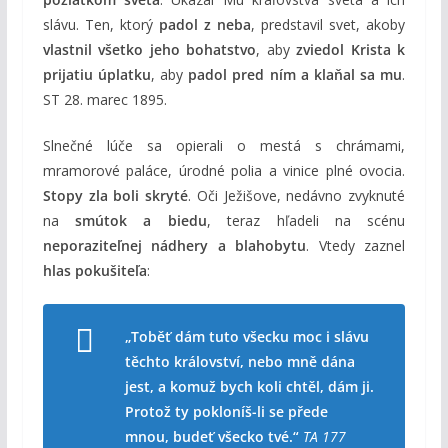
slávu. Ten, ktorý
padol z neba
, predstavil svet, akoby
vlastnil všetko jeho bohatstvo
, aby
zviedol Krista k
prijatiu úplatku
, aby
padol pred ním a klaňal sa mu
.
ST 28. marec 1895.
Slnečné lúče sa opierali o mestá s chrámami,
mramorové paláce, úrodné polia a vinice plné ovocia.
Stopy zla boli skryté
. Oči Ježišove, nedávno zvyknuté
na
smútok a biedu
, teraz hľadeli na scénu
neporaziteľnej nádhery a blahobytu
. Vtedy zaznel
hlas pokušiteľa
:
„Toběť dám tuto všecku moc i slávu
těchto království, nebo mně dána
jest, a komuž bych koli chtěl, dám ji.
Protož ty pokloníš-li se přede
mnou, budeť všecko tvé.“
TA 177