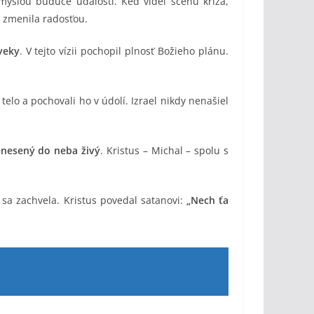
 mysľou budúce udalosti. Keď videl scénu kríža,
a zmenila radosťou.
aveky
. V tejto vízii pochopil plnosť Božieho plánu.
o telo a pochovali ho v údolí. Izrael nikdy nenašiel
enesený do neba živý
. Kristus – Michal – spolu s
 sa zachvela. Kristus povedal satanovi:
„Nech ťa