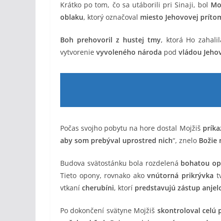
Krátko po tom, čo sa utáborili pri Sinaji, bol
Mo
oblaku
, ktorý označoval
miesto Jehovovej príto
Boh prehovoril z hustej tmy
, ktorá Ho zahali
vytvorenie
vyvoleného národa
pod
vládou Jeho
Počas svojho pobytu na hore dostal Mojžiš
príka
aby som prebýval uprostred nich
“, znelo
Božie 
Budova svätostánku bola rozdelená
bohatou o
Tieto opony, rovnako ako
vnútorná prikrývka
tv
vtkaní
cherubíni
, ktorí
predstavujú zástup anjel
Po dokončení svätyne Mojžiš
skontroloval celú 