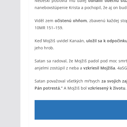
Nebeskí poslovia mu ďalej
odhalili obetnú sl
nanebovstúpenie Krista a pochopil, že aj on bud
Viděl zem
očistenú ohňom
, zbavenú každej sto
10MR 151–159.
Keď Mojžiš uvidel Kanaán,
uložil sa k odpočin
jeho hrob.
Satan sa radoval, že Mojžiš padol pod moc smrt
anjelmi zostúpil z neba a
vzkriesil Mojžiša
. 4aSG
Satan považoval všetkých mŕtvych
za svojich za
Pán potrestá.“
A Mojžiš bol
vzkriesený k životu