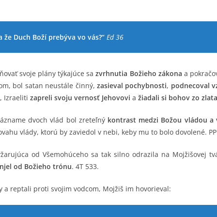
a že Duch Boží prebýva vo vás?“
Ed 36
ňovať svoje plány týkajúce sa
zvrhnutia Božieho zákona
a pokračov
om, bol satan neustále činný,
zasieval pochybnosti
,
podnecoval v
 Izraeliti
zapreli svoju vernosť Jehovovi
a
žiadali si bohov zo zlat
 zázname dvoch vlád bol zreteľný
kontrast medzi Božou vládou a
vahu vlády, ktorú by zaviedol v nebi, keby mu to bolo dovolené. P
žarujúca od Všemohúceho sa tak silno odrazila na Mojžišovej tv
anjel od Božieho trónu
. 4T 533.
y a reptali proti svojim vodcom, Mojžiš im hovorieval: