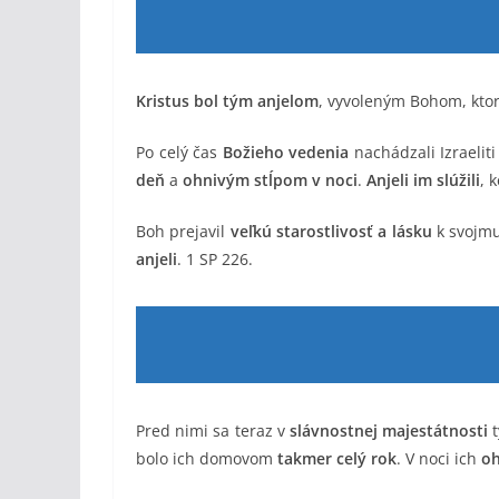
Kristus bol tým anjelom
, vyvoleným Bohom, kto
Po celý čas
Božieho vedenia
nachádzali Izraelit
deň
a
ohnivým stĺpom v noci
.
Anjeli im slúžili
, 
Boh prejavil
veľkú starostlivosť a lásku
k svojmu
anjeli
. 1 SP 226.
Pred nimi sa teraz v
slávnostnej majestátnosti
t
bolo ich domovom
takmer celý rok
. V noci ich
oh