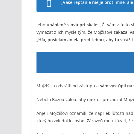
„Vaše reptanie nie je proti mne, ale
Jeho
unáhlené slová pri skale
: „Či vám z tejto
vymazať z ich mysle tým, že Mojžišovi
zakázal v
„Hľa, posielam anjela pred tebou, aby ťa stráži
Mojžiš sa odvrátil od zástupu a
sám vystúpil na 
Nebolo Božou vôľou, aby niekto sprevádzal Mojž
Anjeli Mojžišovi oznámili, že napriek ľútosti n
ktorý ho zviedol k chybe. Zároveň mu ukázali, že