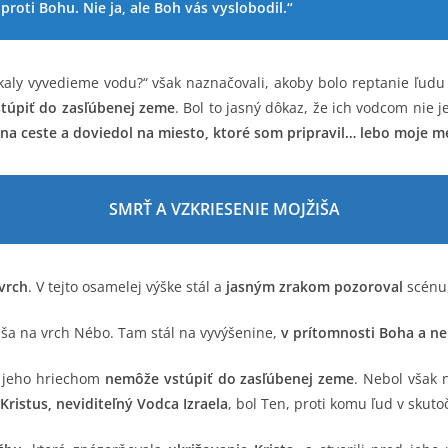
 proti Bohu. Nie ja, ale Boh vás vyslobodil.“
 skaly vyvedieme vodu?“ však naznačovali, akoby bolo reptanie ľu
stúpiť do zasľúbenej zeme
. Bol to jasný dôkaz, že ich vodcom nie j
l na ceste a doviedol na miesto, ktoré som pripravil… lebo moje m
SMRŤ A VZKRIESENIE MOJŽIŠA
vrch
. V tejto osamelej výške stál a
jasným zrakom pozoroval
scénu,
iša na vrch Nébo. Tam stál na vyvýšenine,
v prítomnosti Boha a n
ad jeho hriechom
nemôže vstúpiť do zasľúbenej zeme
. Nebol však 
Kristus, neviditeľný Vodca Izraela
, bol Ten, proti komu ľud v skutoč