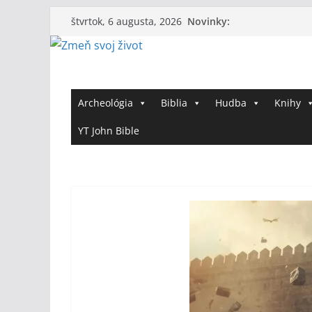
Skip
Novinky:
štvrtok, 6 augusta, 2026
to
content
Archeológia
Biblia
Hudba
Knihy
YT John Bible