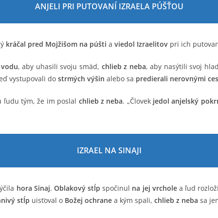
ANJELI PRI PUTOVANÍ IZRAELA PÚŠŤOU
rý
kráčal pred Mojžišom na púšti
a
viedol Izraelitov
pri ich putova
i
vodu
, aby uhasili svoju smäd,
chlieb z neba
, aby nasýtili svoj hla
keď vystupovali do
strmých výšin
alebo sa
predierali nerovnými ce
 ľudu tým, že im poslal
chlieb z neba
. „Človek
jedol anjelský pok
IZRAEL NA SINAJI
ýčila
hora Sinaj
.
Oblakový stĺp
spočinul
na jej vrchole
a ľud rozlož
nivý stĺp
uisťoval o
Božej ochrane
a kým spali,
chlieb z neba
sa je