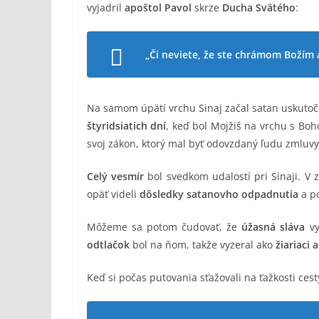
vyjadril
apoštol Pavol
skrze
Ducha Svätého
:
„Či neviete, že ste chrámom Božím 
Na samom úpätí vrchu Sinaj začal satan uskutoč
štyridsiatich dní
, keď bol Mojžiš na vrchu s Boh
svoj zákon, ktorý mal byť odovzdaný ľudu zmluvy,
Celý vesmír
bol svedkom udalostí pri Sinaji. V
opäť videli
dôsledky satanovho odpadnutia
a po
Môžeme sa potom čudovať, že
úžasná sláva
vy
odtlačok
bol na ňom, takže vyzeral ako
žiariaci 
Keď si počas putovania sťažovali na ťažkosti cest