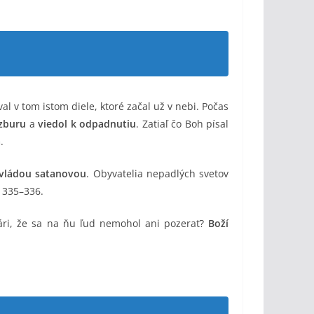
al v tom istom diele, ktoré začal už v nebi. Počas
zburu
a
viedol k odpadnutiu
. Zatiaľ čo Boh písal
a
.
 vládou satanovou
. Obyvatelia nepadlých svetov
P 335–336.
ári, že sa na ňu ľud nemohol ani pozerať?
Boží