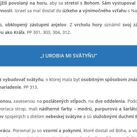
jžiš povolaný na horu
, aby sa
stretol s Bohom
.
Sám vystupoval
mnosti
. Izrael sa mal dostať do
úzkeho a výnimočného vzťahu
s Na
la,
obklopený zástupmi anjelov
. Z
vrcholu hory
oznámil
svoj z
vu ako Kráľa
. PP 301, 303, 304, 312.
„I UROBIA MI SVÄTYŇU“
z vybudovať svätyňu
, v ktorej mala byť
osobitným spôsobom znáz
nariadenie
. PP 313.
ponou
, zavesenou na
pozlátených stĺpoch
, na
dve oddelenia
. Pod
oriaca strop, mali
nádherné farby
–
modrú, purpurovú a šarlát
ov
spojených s dielom
nebeskej svätyne
a sú
služobnými duchmi 
prácu
. Porovnal ju so
vzormi a pokynmi
, ktoré dostal od Boha, a vi