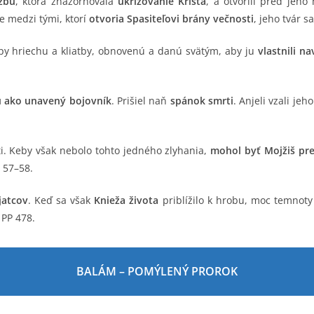
užbu
, ktorá znázorňovala
ukrižovanie Krista
, a otvorili pred jeho
e medzi tými, ktorí
otvoria Spasiteľovi brány večnosti
, jeho tvár s
py hriechu a kliatby, obnovenú a danú svätým, aby ju
vlastnili n
ku ako unavený bojovník
. Prišiel naň
spánok smrti
. Anjeli vzali jeh
i. Keby však nebolo tohto jedného zlyhania,
mohol byť Mojžiš pr
 57–58.
jatcov
. Keď sa však
Knieža života
priblížilo k hrobu, moc temnoty
. PP 478.
BALÁM – POMÝLENÝ PROROK