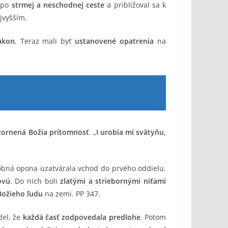
po
strmej a neschodnej ceste
a približoval sa k
jvyšším.
ákon
. Teraz mali byť
ustanovené opatrenia
na
ornená Božia prítomnosť
. „
I urobia mi svätyňu,
obná opona uzatvárala vchod do prvého oddielu.
ovú
. Do nich boli
zlatými a striebornými niťami
Božieho ľudu
na zemi. PP 347.
del, že
každá časť zodpovedala predlohe
. Potom