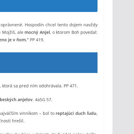
du oprávnené. Hospodin chcel tento dojem navždy
e Mojžiš, ale
mocný Anjel
, o ktorom Boh povedal:
eno je v ňom.“
PP 419.
 ktorá sa pred ním odohrávala. PP 471.
ebeských anjelov
. 4aSG 57.
najväčším vinníkom – bol to
reptajúci duch ľudu
,
nosti hrešil.