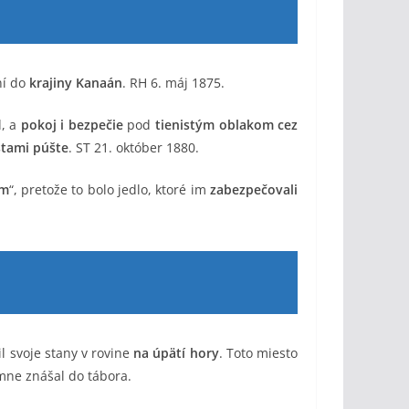
ní do
krajiny Kanaán
. RH 6. máj 1875.
d, a
pokoj i bezpečie
pod
tienistým oblakom cez
stami púšte
. ST 21. október 1880.
rm
“, pretože to bolo jedlo, ktoré im
zabezpečovali
il svoje stany v rovine
na úpätí hory
. Toto miesto
mne znášal do tábora.