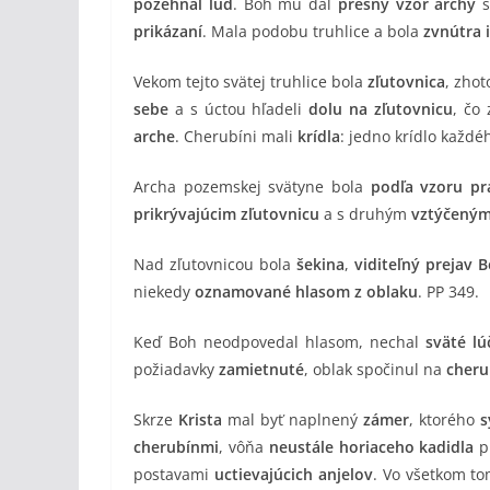
požehnal ľud
. Boh mu dal
presný vzor archy
s
prikázaní
. Mala podobu truhlice a bola
zvnútra 
Vekom tejto svätej truhlice bola
zľutovnica
, zho
sebe
a s úctou hľadeli
dolu na zľutovnicu
, čo
arche
. Cherubíni mali
krídla
: jedno krídlo každ
Archa pozemskej svätyne bola
podľa vzoru pr
prikrývajúcim zľutovnicu
a s druhým
vztýčeným
Nad zľutovnicou bola
šekina
,
viditeľný prejav 
niekedy
oznamované hlasom z oblaku
. PP 349.
Keď Boh neodpovedal hlasom, nechal
sväté lú
požiadavky
zamietnuté
, oblak spočinul na
cheru
Skrze
Krista
mal byť naplnený
zámer
, ktorého
s
cherubínmi
, vôňa
neustále horiaceho kadidla
p
postavami
uctievajúcich anjelov
. Vo všetkom to