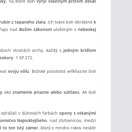
sky
, na ktoré Boh
vyryl vlastným prstom desať
rubín z tepaného zlata
. Ich tváre boli obrátené
k
áňajú nad
Božím zákonom
uloženým v
nebeskej
oboch stranách archy, každý s
jedným krídlom
 pokory
. 1 SP 272.
oval
svoju vôľu
. Božské posolstvá veľkňazovi boli
hy
ako
znamenie priazne alebo súhlasu
. Ak boli
odrážali v dúhových farbách
opony s vtkanými
jomstvo Najsvätejšieho
, nad zľutovnicou, medzi
l to ten istý zámer
, ktorý o mnoho rokov neskôr