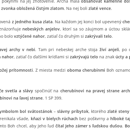
 pokynmi na jej zhotovenie. Archa mala
obsahovať kamenné do
i zvonka obložená čistým zlatom
. Na nej boli
zlaté vence
.
tovená
z jedného kusa zlata
. Na každom jej konci bol upevnený
che
 znázorňuje
nebeských anjelov
, ktorí sa so záujmom a úctou skl
ého bolo
vztýčené nahor
, zatiaľ čo druhým si
zakrývali telo
.
avej archy v nebi
. Tam pri nebeskej arche stoja
živí anjeli
, po 
 nahor
, zatiaľ čo ďalšími krídlami si
zakrývajú telo
na znak
úcty a
Božej prítomnosti
. Z miesta medzi
oboma cherubínmi
Boh oznam
če svetla a slávy
spočinúť na
cherubínovi na pravej strane arc
bínovi na ľavej strane
. 1 SP 399.
ymbolom bol svätostánok
–
slávny príbytok
, ktorého
zlaté steny
renikala všade,
kňazi v bielych rúchach
bez poškvrny a
hlboké ta
mto Boh chcel, aby Jeho ľud
čítal Jeho zámer s ľudskou dušou
.
Bo