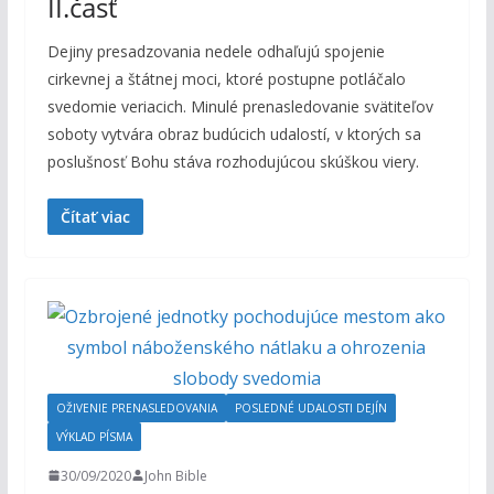
II.časť
Dejiny presadzovania nedele odhaľujú spojenie
cirkevnej a štátnej moci, ktoré postupne potláčalo
svedomie veriacich. Minulé prenasledovanie svätiteľov
soboty vytvára obraz budúcich udalostí, v ktorých sa
poslušnosť Bohu stáva rozhodujúcou skúškou viery.
Čítať viac
OŽIVENIE PRENASLEDOVANIA
POSLEDNÉ UDALOSTI DEJÍN
VÝKLAD PÍSMA
30/09/2020
John Bible