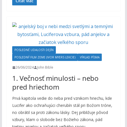
Čítať viac
POSLEDNÉ UDALOSTI DEJÍN
POSLEDNÝ FILM ZEME (IVOR MYERS LEKCIE)
VÝKLAD PÍSMA
26/06/2024
John Bible
1. Večnosť minulosti – nebo
pred hriechom
Prvá kapitola vedie do neba pred vznikom hriechu, kde
Lucifer ako ochraňujúci cherubín stál pri Božom tróne,
no obrátil sa proti zákonu lásky. Dej približuje pôvod
vzbury, klam o slobode bez Božieho zákona, pád
tretiny anjelov a začiatok veľkého sporu.