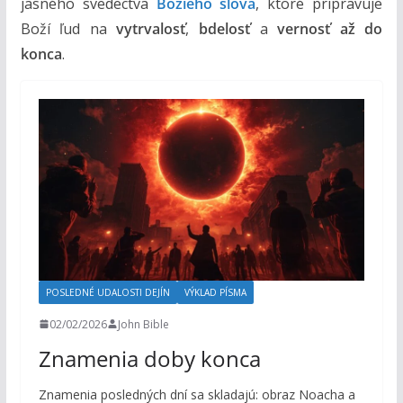
jasného svedectva
Božieho slova
, ktoré pripravuje
Boží ľud na
vytrvalosť
,
bdelosť
a
vernosť až do
konca
.
POSLEDNÉ UDALOSTI DEJÍN
VÝKLAD PÍSMA
02/02/2026
John Bible
Znamenia doby konca
Znamenia posledných dní sa skladajú: obraz Noacha a