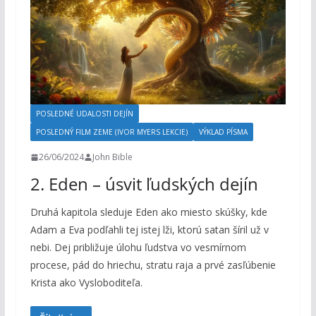
POSLEDNÉ UDALOSTI DEJÍN
POSLEDNÝ FILM ZEME (IVOR MYERS LEKCIE)
VÝKLAD PÍSMA
26/06/2024
John Bible
2. Eden – úsvit ľudských dejín
Druhá kapitola sleduje Eden ako miesto skúšky, kde
Adam a Eva podľahli tej istej lži, ktorú satan šíril už v
nebi. Dej približuje úlohu ľudstva vo vesmírnom
procese, pád do hriechu, stratu raja a prvé zasľúbenie
Krista ako Vysloboditeľa.