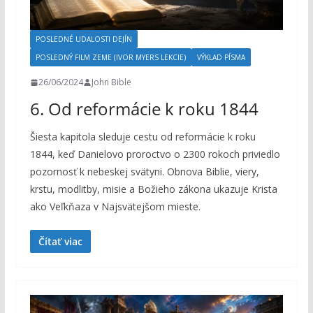
POSLEDNÉ UDALOSTI DEJÍN
POSLEDNÝ FILM ZEME (IVOR MYERS LEKCIE)
VÝKLAD PÍSMA
26/06/2024
John Bible
6. Od reformácie k roku 1844
Šiesta kapitola sleduje cestu od reformácie k roku
1844, keď Danielovo proroctvo o 2300 rokoch priviedlo
pozornosť k nebeskej svätyni. Obnova Biblie, viery,
krstu, modlitby, misie a Božieho zákona ukazuje Krista
ako Veľkňaza v Najsvätejšom mieste.
Čítať viac