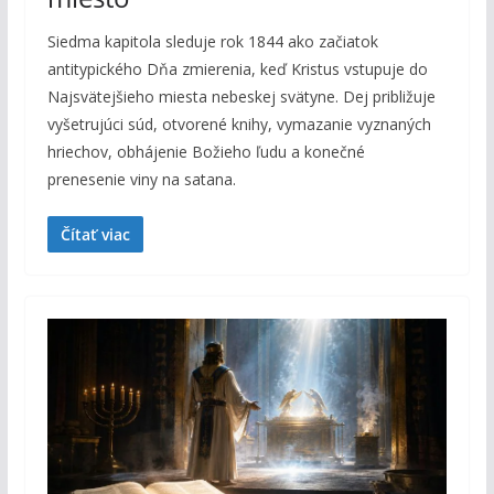
Siedma kapitola sleduje rok 1844 ako začiatok
antitypického Dňa zmierenia, keď Kristus vstupuje do
Najsvätejšieho miesta nebeskej svätyne. Dej približuje
vyšetrujúci súd, otvorené knihy, vymazanie vyznaných
hriechov, obhájenie Božieho ľudu a konečné
prenesenie viny na satana.
Čítať viac