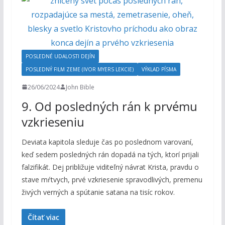
POSLEDNÉ UDALOSTI DEJÍN
POSLEDNÝ FILM ZEME (IVOR MYERS LEKCIE)
VÝKLAD PÍSMA
26/06/2024
John Bible
9. Od posledných rán k prvému
vzkrieseniu
Deviata kapitola sleduje čas po poslednom varovaní,
keď sedem posledných rán dopadá na tých, ktorí prijali
falzifikát. Dej približuje viditeľný návrat Krista, pravdu o
stave mŕtvych, prvé vzkriesenie spravodlivých, premenu
živých verných a spútanie satana na tisíc rokov.
Čítať viac