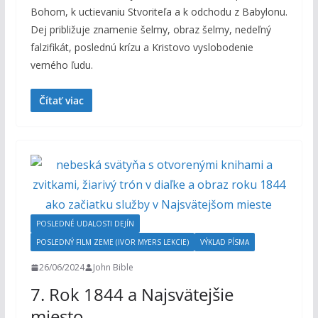
Bohom, k uctievaniu Stvoriteľa a k odchodu z Babylonu.
Dej približuje znamenie šelmy, obraz šelmy, nedeľný
falzifikát, poslednú krízu a Kristovo vyslobodenie
verného ľudu.
Čítať viac
POSLEDNÉ UDALOSTI DEJÍN
POSLEDNÝ FILM ZEME (IVOR MYERS LEKCIE)
VÝKLAD PÍSMA
26/06/2024
John Bible
7. Rok 1844 a Najsvätejšie
miesto