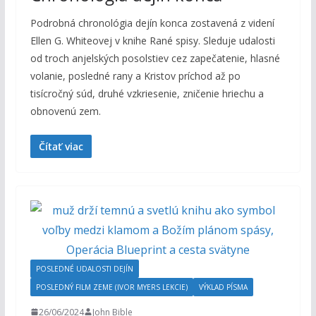
Podrobná chronológia dejín konca zostavená z videní
Ellen G. Whiteovej v knihe Rané spisy. Sleduje udalosti
od troch anjelských posolstiev cez zapečatenie, hlasné
volanie, posledné rany a Kristov príchod až po
tisícročný súd, druhé vzkriesenie, zničenie hriechu a
obnovenú zem.
Čítať viac
POSLEDNÉ UDALOSTI DEJÍN
POSLEDNÝ FILM ZEME (IVOR MYERS LEKCIE)
VÝKLAD PÍSMA
26/06/2024
John Bible