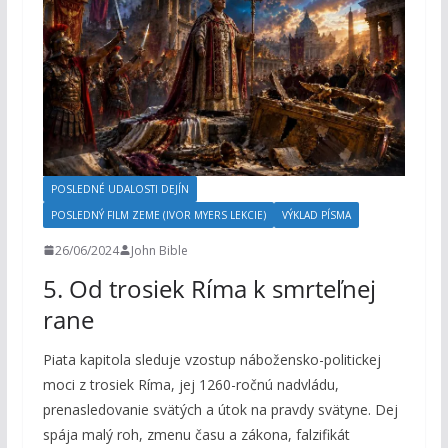
POSLEDNÉ UDALOSTI DEJÍN
POSLEDNÝ FILM ZEME (IVOR MYERS LEKCIE)
VÝKLAD PÍSMA
26/06/2024
John Bible
5. Od trosiek Ríma k smrteľnej
rane
Piata kapitola sleduje vzostup nábožensko-politickej
moci z trosiek Ríma, jej 1260-ročnú nadvládu,
prenasledovanie svätých a útok na pravdy svätyne. Dej
spája malý roh, zmenu času a zákona, falzifikát