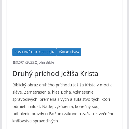
POSLEDNÉ UDALOSTI DEJÍN
VÝKLAD PÍSMA
02/01/2023
John Bible
Druhý príchod Ježiša Krista
Biblický obraz druhého príchodu Ježiša Krista v moci a
sláve. Zemetrasenia, hlas Boha, vzkriesenie
spravodlivých, premena živých a zúfalstvo tých, ktorí
odmietli milosť. Nádej vykúpenia, konečný súd,
odhalenie pravdy o Božom zákone a začiatok večného
kráľovstva spravodlivých.