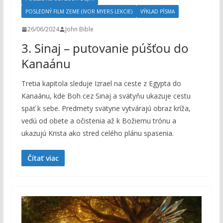
POSLEDNÝ FILM ZEME (IVOR MYERS LEKCIE)
VÝKLAD PÍSMA
26/06/2024
John Bible
3. Sinaj – putovanie púšťou do
Kanaánu
Tretia kapitola sleduje Izrael na ceste z Egypta do
Kanaánu, kde Boh cez Sinaj a svätyňu ukazuje cestu
späť k sebe. Predmety svätyne vytvárajú obraz kríža,
vedú od obete a očistenia až k Božiemu trónu a
ukazujú Krista ako stred celého plánu spasenia.
Čítať viac