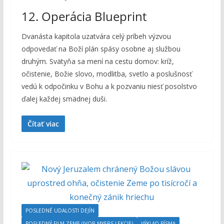
12. Operácia Blueprint
Dvanásta kapitola uzatvára celý príbeh výzvou
odpovedať na Boží plán spásy osobne aj službou
druhým. Svätyňa sa mení na cestu domov: kríž,
očistenie, Božie slovo, modlitba, svetlo a poslušnosť
vedú k odpočinku v Bohu a k pozvaniu niesť posolstvo
ďalej každej smädnej duši.
Čítať viac
POSLEDNÉ UDALOSTI DEJÍN
POSLEDNÝ FILM ZEME (IVOR MYERS LEKCIE)
VÝKLAD PÍSMA