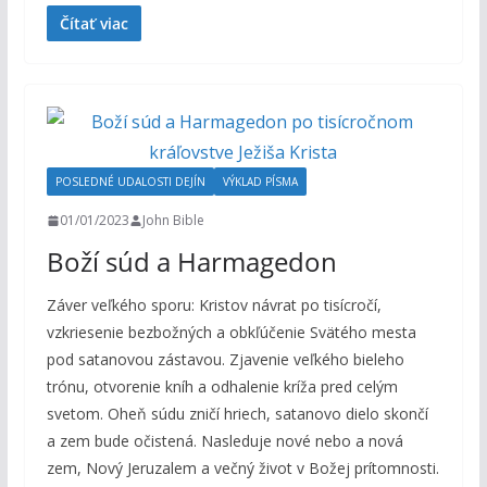
Čítať viac
POSLEDNÉ UDALOSTI DEJÍN
VÝKLAD PÍSMA
01/01/2023
John Bible
Boží súd a Harmagedon
Záver veľkého sporu: Kristov návrat po tisícročí,
vzkriesenie bezbožných a obkľúčenie Svätého mesta
pod satanovou zástavou. Zjavenie veľkého bieleho
trónu, otvorenie kníh a odhalenie kríža pred celým
svetom. Oheň súdu zničí hriech, satanovo dielo skončí
a zem bude očistená. Nasleduje nové nebo a nová
zem, Nový Jeruzalem a večný život v Božej prítomnosti.