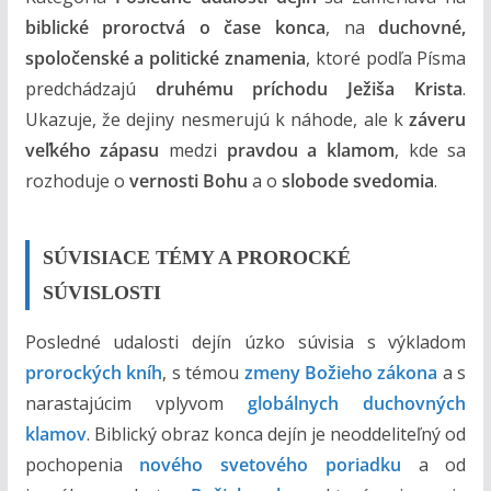
o
biblické proroctvá o čase konca
, na
duchovné,
h
spoločenské a politické znamenia
, ktoré podľa Písma
o
predchádzajú
druhému príchodu Ježiša Krista
.
m
Ukazuje, že dejiny nesmerujú k náhode, ale k
záveru
veľkého zápasu
medzi
pravdou a klamom
, kde sa
rozhoduje o
vernosti Bohu
a o
slobode svedomia
.
SÚVISIACE TÉMY A PROROCKÉ
SÚVISLOSTI
Posledné udalosti dejín úzko súvisia s výkladom
prorockých kníh
, s témou
zmeny Božieho zákona
a s
narastajúcim vplyvom
globálnych duchovných
klamov
. Biblický obraz konca dejín je neoddeliteľný od
pochopenia
nového svetového poriadku
a od