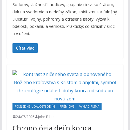
Sodomy, vlažnosť Laodicey, spájanie cirkvi so štátom,
tlak na svedomie a nedeľný zákon, spiritizmus a falošný
„Kristus“, vojny, pohromy a otrasené istoty. Výzva k
bdelosti, pokániu a vernosti. Prakticky: čo strážiť v srdci
a v učení.
Čítať viac
POSLEDNÉ UDALOSTI DEJÍN
PRÉMIOVÉ
VÝKLAD PÍSMA
24/07/2025
John Bible
Chronológia dejín konca