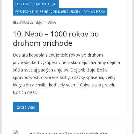
POSLEDNÉ UDALOSTI DEJÍN
POSLEDNÝ FILM ZEME (IVOR MYERS LEKCIE)
VÝKLAD PÍSMA
26/06/2024
John Bible
10. Nebo – 1000 rokov po
druhom príchode
Desiata kapitola sleduje tisíc rokov po druhom
príchode, keď vykúpení v nebi skúmajú záznamy dejín a
súdia svet aj padlých anjelov. Dej približuje Božiu
spravodlivosť, otvorené knihy, otázky spasenia, veľký
biely trón a chvíľu, keď celý vesmír úplne uzná pravdu
Božích ciest.
Čítať viac