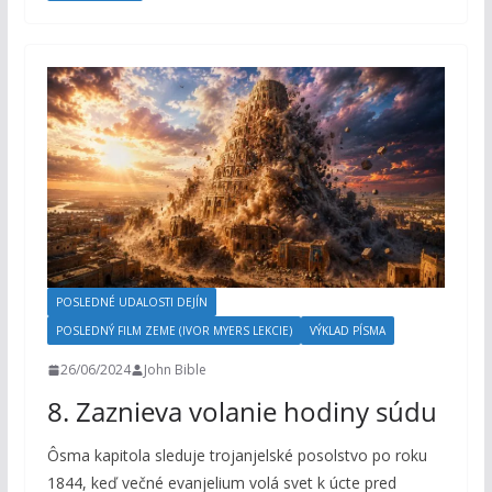
POSLEDNÉ UDALOSTI DEJÍN
POSLEDNÝ FILM ZEME (IVOR MYERS LEKCIE)
VÝKLAD PÍSMA
26/06/2024
John Bible
8. Zaznieva volanie hodiny súdu
Ôsma kapitola sleduje trojanjelské posolstvo po roku
1844, keď večné evanjelium volá svet k úcte pred