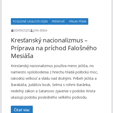
POSLEDNÉ UDALOSTI DEJÍN
PRÉMIOVÉ
VÝKLAD PÍSMA
30/09/2020
John Bible
Kresťanský nacionalizmus –
Príprava na príchod Falošného
Mesiáša
Kresťanský nacionalizmus používa meno Ježiša, no
namiesto vyslobodenia z hriechu hľadá politickú moc,
národnú veľkosť a vládu nad druhými. Príbeh Ježiša a
Barabáša, Judášov bozk, šelma s rohmi Baránka,
nedeľný zákon a Satanovo zjavenie v podobe Krista
ukazujú podobu posledného veľkého podvodu.
Čítať viac