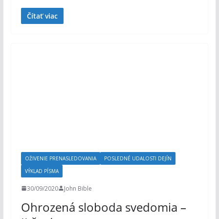
Čítať viac
OŽIVENIE PRENASLEDOVANIA
POSLEDNÉ UDALOSTI DEJÍN
VÝKLAD PÍSMA
30/09/2020
John Bible
Ohrozená sloboda svedomia –