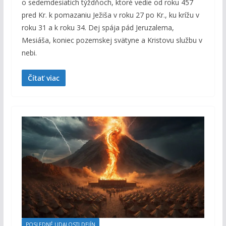
o sedemdesiatich týždňoch, ktoré vedie od roku 457
pred Kr. k pomazaniu Ježiša v roku 27 po Kr., ku krížu v
roku 31 a k roku 34. Dej spája pád Jeruzalema,
Mesiáša, koniec pozemskej svätyne a Kristovu službu v
nebi.
Čítať viac
POSLEDNÉ UDALOSTI DEJÍN