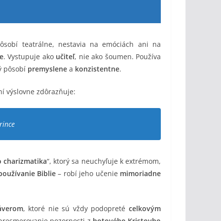
sobí teatrálne, nestavia na emóciách ani na
e
. Vystupuje ako
učiteľ
, nie ako šoumen. Používa
ý pôsobí
premyslene
a
konzistentne
.
ní výslovne zdôrazňuje:
rince
 charizmatika
“, ktorý sa neuchyľuje k extrémom,
používanie Biblie
– robí jeho učenie
mimoriadne
áverom
, ktoré nie sú vždy podopreté
celkovým
presmerovanie pozornosti z
hotového Kristovho