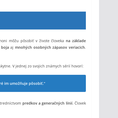
moni môžu pôsobiť v živote človeka
na základe
 boja
aj
mnohých osobných zápasov veriacich
.
kytne. V jednej zo svojich známych sérií hovorí:
oré im umožňuje pôsobiť.“
tredníctvom
predkov a generačných línií
. Človek