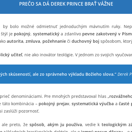
PREČO SA DÁ DEREK PRINCE BRAŤ VÁŽNE
ých by bolo možné odmietnuť jednoduchým mávnutím ruky. Nepô
štýl je
pokojný
,
systematický
a zdanlivo
pevne zakotvený v Písm
 ako
autorita
,
zmluva
,
požehnanie
či
duchovný boj
spôsobom, ktor
lický učiteľ
, nie ako inovátor teológie. V jednom zo svojich vyučova
ých skúseností, ale zo správneho výkladu Božieho slova.“
Derek P
prieč denomináciami. Pre mnohých predstavoval hlas „
rozvážneho
e táto kombinácia –
pokojný prejav
,
systematická výučba
a
časté 
si zaslúži pozornosť.
, ale preto, že
spôsob, akým ju používa
, vedie k
teologickým z
ie
základných kresťanských doktrín, ale o
jemný posun dôrazu
– o 