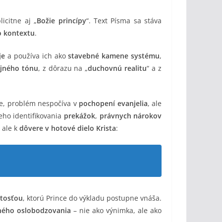
icitne aj „
Božie princípy
“. Text Písma sa stáva
o kontextu
.
je
a používa ich ako
stavebné kamene systému
,
jného tónu
, z dôrazu na „
duchovnú realitu
“ a z
te, problém nespočíva v
pochopení evanjelia
, ale
ho identifikovania
prekážok
,
právnych nárokov
, ale k
dôvere v hotové dielo Krista
:
itosťou
, ktorú Prince do výkladu postupne vnáša.
ého oslobodzovania
– nie ako výnimka, ale ako