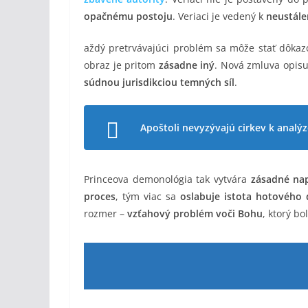
opačnému postoju
. Veriaci je vedený k
neustál
aždý pretrvávajúci problém sa môže stať dôk
obraz je pritom
zásadne iný
. Nová zmluva opisu
súdnou jurisdikciou temných síl
.
Apoštoli nevyzývajú cirkev k analýz
Princeova demonológia tak vytvára
zásadné nap
proces
, tým viac sa
oslabuje istota hotového 
rozmer –
vzťahový problém voči Bohu
, ktorý bo