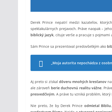
Derek Prince nepatrí medzi kazateľov, ktor
spektakulárnych prejavoch. Práve naopak – jeho 
biblický jazyk
, cituje verše a pracuje s pojmami
Sám Prince sa prezentoval predovšetkým ako
bib
„Moja autorita nepochádza z osobn
Aj preto si získal
dôveru mnohých kresťanov
na
ale zároveň
berie duchovnú realitu vážne
. Práv
presvedčivým
. A práve tu vzniká problém, ktorý 
Nie preto, že by Derek Prince
odmietal Bibliu
svedectvom Písma
. Nejde o
otvorené popieran