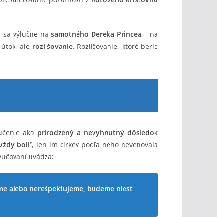
a sa výlučne na
samotného Dereka Princea
– na
 útok, ale
rozlišovanie
. Rozlišovanie, ktoré berie
 učenie ako
prirodzený a nevyhnutný dôsledok
vždy boli
“, len im cirkev podľa neho nevenovala
yučovaní uvádza:
áme alebo nerešpektujeme, budeme niesť