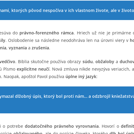
mami, ktorých pôvod nespočíva v ich vlastnom živote, ale v život
resúva do
právno-forenzného rámca
. Hriech už nie je primárne
ily
. Oslobodenie sa následne neodohráva len na úrovni viery v
h
nia
,
vyznania
a
zrušenia
.
vedčivo
. Biblia skutočne používa obrazy
súdu
,
obžaloby
a
ducho
rú Písmo
explicitne neučí
. Nová zmluva nikde nevyzýva veriacich,
h. Naopak, apoštol Pavol používa
úplne iný jazyk
:
mazal dlžobný úpis, ktorý bol proti nám… a odzbrojil kniežatstvá
i o potrebe
dodatočného právneho vyrovnania
. Hovorí o
defini
pozície
obžalovaného
, ale do pozície človeka, ktorého
dlh bol úpl