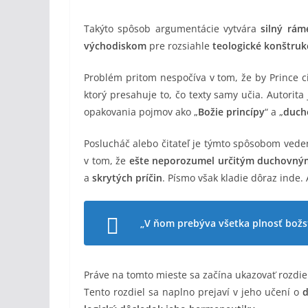
Takýto spôsob argumentácie vytvára
silný rám
východiskom
pre rozsiahle
teologické konštruk
Problém pritom nespočíva v tom, že by Prince c
ktorý presahuje to, čo texty samy učia. Autorit
opakovania pojmov ako „
Božie princípy
“ a „
duch
Poslucháč alebo čitateľ je týmto spôsobom vede
v tom, že
ešte neporozumel určitým duchovn
a
skrytých príčin
. Písmo však kladie dôraz inde.
„V ňom prebýva všetka plnosť božst
Práve na tomto mieste sa začína ukazovať rozdi
Tento rozdiel sa naplno prejaví v jeho učení o
d