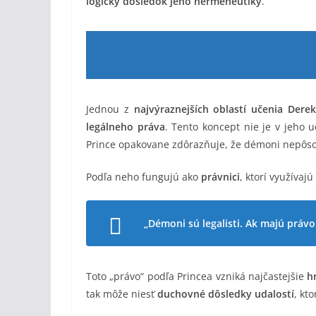
logický dôsledok jeho hermeneutiky
.
Jednou z
najvýraznejších oblastí učenia Dere
legálneho práva
. Tento koncept nie je v jeho u
Prince opakovane zdôrazňuje, že démoni nepôs
Podľa neho fungujú ako
právnici
, ktorí využívajú
„Démoni sú legalisti. Ak majú práv
Toto „právo“ podľa Princea vzniká najčastejšie
h
tak môže niesť
duchovné dôsledky udalostí
, kt