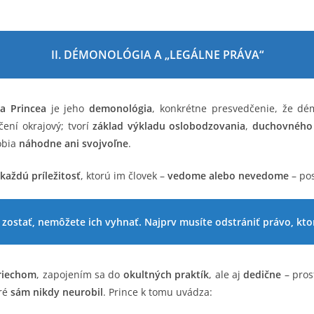
II. DÉMONOLÓGIA A „LEGÁLNE PRÁVA“
ka Princea
je jeho
demonológia
, konkrétne presvedčenie, že dé
čení okrajový; tvorí
základ výkladu oslobodzovania
,
duchovného
obia
náhodne ani svojvoľne
.
každú príležitosť
, ktorú im človek –
vedome alebo nevedome
– pos
o zostať, nemôžete ich vyhnať. Najprv musíte odstrániť právo, kt
riechom
, zapojením sa do
okultných praktík
, ale aj
dedične
– pros
oré
sám nikdy neurobil
. Prince k tomu uvádza: