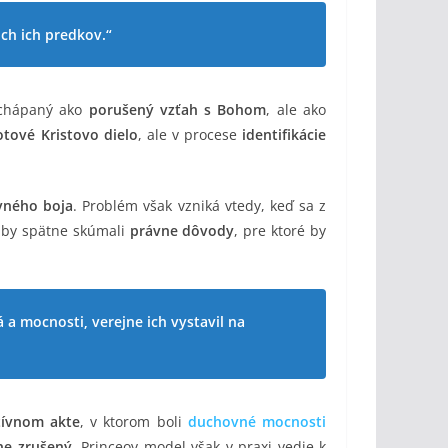
och ich predkov.“
 chápaný ako
porušený vzťah s Bohom
, ale ako
otové Kristovo dielo
, ale v procese
identifikácie
vného boja
. Problém však vzniká vtedy, keď sa z
 aby spätne skúmali
právne dôvody
, pre ktoré by
 a mocnosti, verejne ich vystavil na
tívnom akte
, v ktorom boli
duchovné mocnosti
ne zrušený
. Princeov model však v praxi vedie k