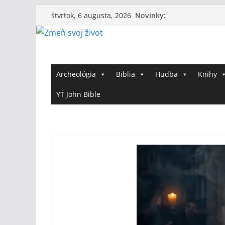
Skip
Novinky:
štvrtok, 6 augusta, 2026
to
content
Archeológia
Biblia
Hudba
Knihy
YT John Bible