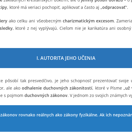
cípy
, ktoré má veriaci pochopiť, aplikovať a často aj „
odpracovať
“.
iery
ako celku ani všeobecným
charizmatickým excesom
. Zameri
sledky
, ktoré z nej vyplývajú. Cieľom nie je karikatúra ani osobný
I. AUTORITA JEHO UČENIA
e pôsobí tak presvedčivo, je jeho schopnosť prezentovať svoje
or, ale ako
odhalenie duchovných zákonitostí
, ktoré v Písme „
už 
uje s pojmom
duchovných zákonov
. V jednom zo svojich známych v
 zákonov rovnako reálnych ako zákony fyzikálne. Ak ich nepozn