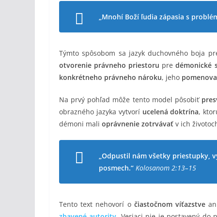
„Mnohí Boží ľudia zápasia s problé
Týmto spôsobom sa jazyk duchovného boja p
otvorenie právneho priestoru
pre
démonické s
konkrétneho právneho nároku
, jeho
pomenova
Na prvý pohľad môže tento model pôsobiť
pres
obrazného jazyka vytvorí
ucelená doktrína
, kto
démoni mali
oprávnenie zotrvávať
v ich životoc
„Odpustil nám všetky priestupky, vy
posmech.“
Kolosanom 2:13–15
Tento text nehovorí o
čiastočnom víťazstve
an
zbavené autority
. Veriaci nie je postavený do 