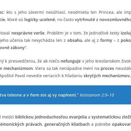
ec
: kto s jeho závermi nesúhlasí, neodmieta len Princea, ale impl
cie
, ktoré sú
logicky ucelené
, no často
vytrhnuté z novozmluvnéh
itoval
nesprávne verše
. Problém je v tom, že jednotlivé texty
izolu
a jeho učenia tak nevychádza len z
obsahu
, ale aj z
formy
– z
poko
ovné zákony
“.
ný k presvedčeniu, že ak niečo
nefunguje
v jeho kresťanskom živo
ým mechanizmom
. Viera sa tak nenápadne mení na
proces
neustále
 Apoštol Pavol nevedie veriacich k hľadaniu
skrytých mechanizmov
va telesne a v ňom ste aj vy naplnení.“
Kolosanom 2:9–10
el medzi
biblickou jednoduchosťou evanjelia
a
systematickou zlož
émonických právach
,
generačných kliatbach
a potrebe
opakovan