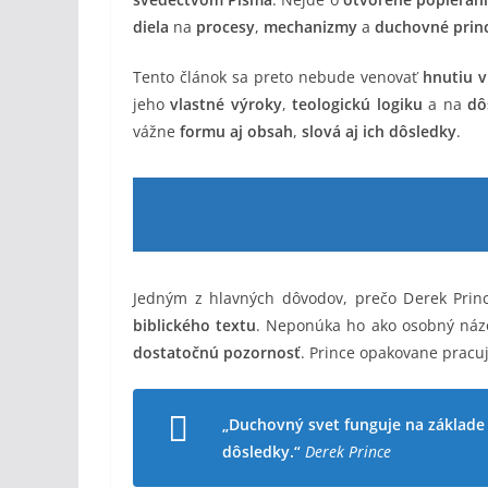
diela
na
procesy
,
mechanizmy
a
duchovné prin
Tento článok sa preto nebude venovať
hnutiu v
jeho
vlastné výroky
,
teologickú logiku
a na
dô
vážne
formu aj obsah
,
slová aj ich dôsledky
.
Jedným z hlavných dôvodov, prečo Derek Princ
biblického textu
. Neponúka ho ako osobný náz
dostatočnú pozornosť
. Prince opakovane prac
„Duchovný svet funguje na základe
dôsledky.“
Derek Prince