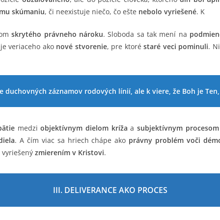
emu skúmaniu
, či neexistuje niečo, čo ešte
nebolo vyriešené
. K
azom
skrytého právneho nároku
. Sloboda sa tak mení na
podmien
je veriaceho ako
nové stvorenie
, pre ktoré
staré veci pominuli
. N
e duchovných záznamov rodových línií, ale k viere, že Boh je Ten, 
ätie
medzi
objektívnym dielom kríža
a
subjektívnym procesom
diela
. A čím viac sa hriech chápe ako
právny problém voči dé
l vyriešený
zmierením v Kristovi
.
III. DELIVERANCE AKO PROCES