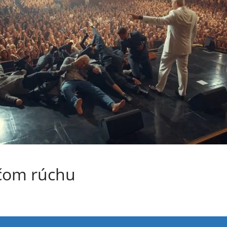
včom rúchu