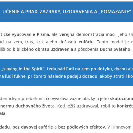
UČENIE A PRAX: ZÁZRAKY, UZDRAVENIA A „POMAZANIE“
tické vyučovanie Písma
, ale
verejná demonštrácia moci
. Jeho z
d na zem, tras, krik alebo dočasnú
eufóriu
. Tento model je
líši od
biblického obrazu uzdravenia
a pôsobenia
Ducha Svätého
.
„slaying in the Spirit“, teda pád ľudí na zem po dotyku, dychu a
a ľudí fúkne, pričom tí následne padajú dozadu, akoby stratili k
dentickým priebehom, čo vyvoláva vážne otázky o jeho
skutočnom
o
normu duchovného života
. Keď Ježiš uzdravoval, robil to
konkré
alá
.
kladu
,
bez davovej eufórie
a
bez pódiových efektov
. V Hinnovom 