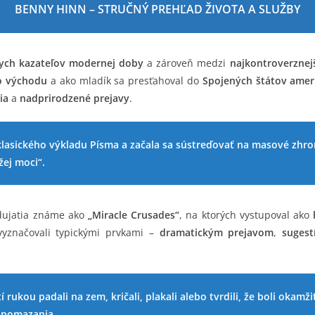
BENNY HINN – STRUČNÝ PREHĽAD ŽIVOTA A SLUŽBY
nych kazateľov modernej doby
a zároveň medzi
najkontroverznej
o východu
a ako mladík sa presťahoval do
Spojených štátov amer
ia
a
nadprirodzené prejavy
.
 klasického výkladu Písma a začala sa sústreďovať na masové zh
žej moci“.
odujatia známe ako
„Miracle Crusades“
, na ktorých vystupoval ako
vyznačovali typickými prvkami –
dramatickým prejavom
,
suges
ukou padali na zem, kričali, plakali alebo tvrdili, že boli okamži
 pomazania.