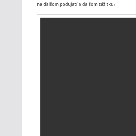
na ďalšom podujatí
a
ďalšom zážitku
?