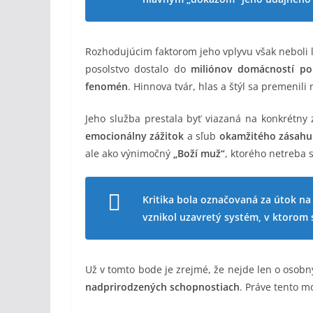
Rozhodujúcim faktorom jeho vplyvu však neboli 
posolstvo dostalo do
miliónov domácností po
fenomén
. Hinnova tvár, hlas a štýl sa premenili
Jeho služba prestala byť viazaná na konkrétny
emocionálny zážitok
a sľub
okamžitého zásahu
ale ako výnimočný
„Boží muž“
, ktorého netreba 
Kritika bola označovaná za útok na
vznikol uzavretý systém, v ktorom
Už v tomto bode je zrejmé, že nejde len o osobn
nadprirodzených schopnostiach
. Práve tento m