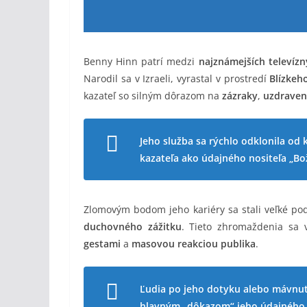
Benny Hinn patrí medzi
najznámejších televíz
Narodil sa v Izraeli, vyrastal v prostredí
Blízkeh
kazateľ so silným dôrazom na
zázraky
,
uzdraven
Jeho služba sa rýchlo odklonila od
kazateľa ako údajného nositeľa „Bo
Zlomovým bodom jeho kariéry sa stali veľké p
duchovného zážitku
. Tieto zhromaždenia sa 
gestami
a
masovou reakciou publika
.
Ľudia po jeho dotyku alebo mávnutí r
hlavným „dôkazom“ jeho údajného