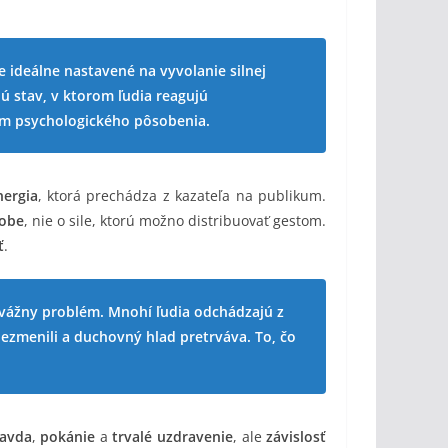
 ideálne nastavené na vyvolanie silnej
jú stav, v ktorom ľudia reagujú
om psychologického pôsobenia.
ergia
, ktorá prechádza z kazateľa na publikum.
obe
, nie o sile, ktorú možno distribuovať gestom.
ť
.
 vážny problém. Mnohí ľudia odchádzajú z
ezmenili a duchovný hlad pretrváva. To, čo
avda
,
pokánie
a
trvalé uzdravenie
, ale
závislosť