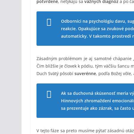
potvrdené
, netýkajú sa
vážnych diagnóz
a po ča
Odborníci na psychológiu davu, sug
reakcie. Opakujúce sa zvukové podne
automaticky. V takomto prostredí 
Zásadným problémom je aj samotné chápanie
Čím bližšie je človek k pódiu, tým väčšiu šancu
Duch Svätý pôsobí
suverénne
, podľa Božej vôle,
Ak sa duchovná skúsenosť meria výl
Hinnových zhromaždení emocionálne 
sa prezentuje ako zázrak, sa často 
V tejto fáze sa preto musíme pýtať zásadnú otáz