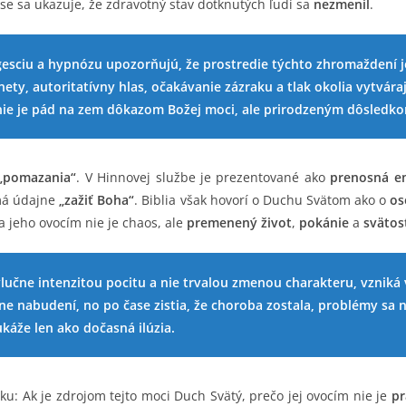
se sa ukazuje, že zdravotný stav dotknutých ľudí sa
nezmenil
.
esciu a hypnózu upozorňujú, že prostredie týchto zhromaždení je
ty, autoritatívny hlas, očakávanie zázraku a tlak okolia vytvára
nie je pád na zem dôkazom Božej moci, ale prirodzeným dôsledk
„pomazania“
. V Hinnovej službe je prezentované ako
prenosná en
 má údajne
„zažiť Boha“
. Biblia však hovorí o Duchu Svätom ako o
os
 a jeho ovocím nie je chaos, ale
premenený život
,
pokánie
a
svätos
učne intenzitou pocitu a nie trvalou zmenou charakteru, vzniká
nabudení, no po čase zistia, že choroba zostala, problémy sa n
ukáže len ako dočasná ilúzia.
ku: Ak je zdrojom tejto moci Duch Svätý, prečo jej ovocím nie je
pr