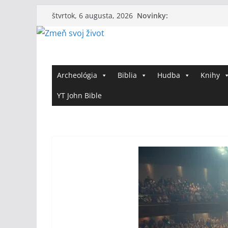
Skip
Novinky:
štvrtok, 6 augusta, 2026
to
content
Archeológia
Biblia
Hudba
Knihy
YT John Bible