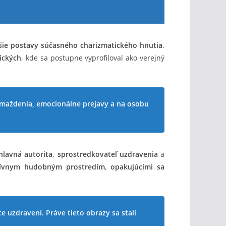
šie postavy súčasného charizmatického hnutia
.
ických
, kde sa postupne vyprofiloval ako verejný
romaždenia, emocionálne prejavy a na osobu
hlavná autorita
,
sprostredkovateľ uzdravenia
a
tívnym hudobným prostredím
,
opakujúcimi sa
te uzdravení. Práve tieto obrazy sa stali