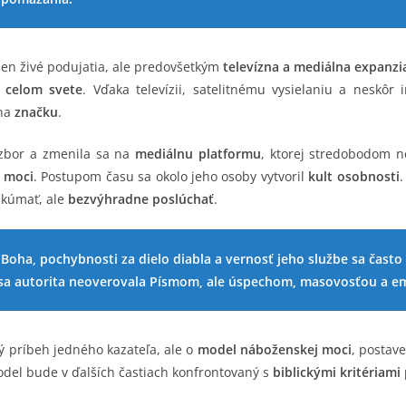
len živé podujatia, ale predovšetkým
televízna a mediálna expanzi
 celom svete
. Vďaka televízii, satelitnému vysielaniu a neskôr
 na
značku
.
 zbor a zmenila sa na
mediálnu platformu
, ktorej stredobodom 
 moci
. Postupom času sa okolo jeho osoby vytvoril
kult osobnosti
.
skúmať, ale
bezvýhradne poslúchať
.
 Boha, pochybnosti za dielo diabla a vernosť jeho službe sa čast
 sa autorita neoverovala Písmom, ale úspechom, masovosťou a e
ý príbeh jedného kazateľa, ale o
model náboženskej moci
, postav
odel bude v ďalších častiach konfrontovaný s
biblickými kritériami