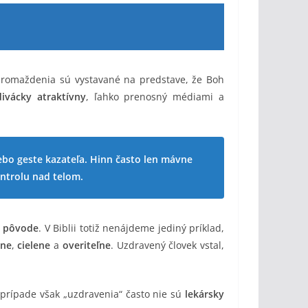
hromaždenia sú vystavané na predstave, že Boh
divácky atraktívny
, ľahko prenosný médiami a
lebo geste kazateľa. Hinn často len mávne
ontrolu nad telom.
 pôvode
. V Biblii totiž nenájdeme jediný príklad,
tne
,
cielene
a
overiteľne
. Uzdravený človek vstal,
prípade však „uzdravenia“ často nie sú
lekársky