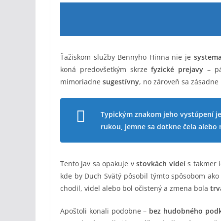
Ťažiskom služby Bennyho Hinna nie je
systema
koná predovšetkým skrze
fyzické prejavy
– pá
mimoriadne
sugestívny
, no zároveň sa zásadne 
Typickým znakom jeho vystúpení je 
rukou, jemne sa dotkne čela alebo n
Tento jav sa opakuje v
stovkách videí
s takmer i
kde by Duch Svätý pôsobil týmto spôsobom ak
chodil, videl alebo bol očistený a zmena bola
trv
Apoštoli konali podobne –
bez hudobného pod