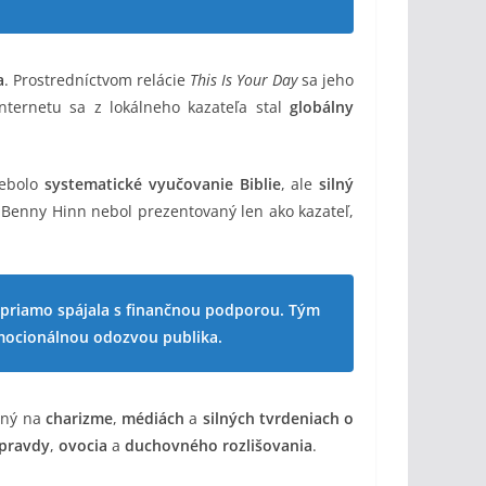
a
. Prostredníctvom relácie
This Is Your Day
sa jeho
 internetu sa z lokálneho kazateľa stal
globálny
nebolo
systematické vyučovanie Biblie
, ale
silný
 Benny Hinn nebol prezentovaný len ako kazateľ,
o priamo spájala s finančnou podporou. Tým
mocionálnou odozvou publika.
ený na
charizme
,
médiách
a
silných tvrdeniach o
 pravdy
,
ovocia
a
duchovného rozlišovania
.