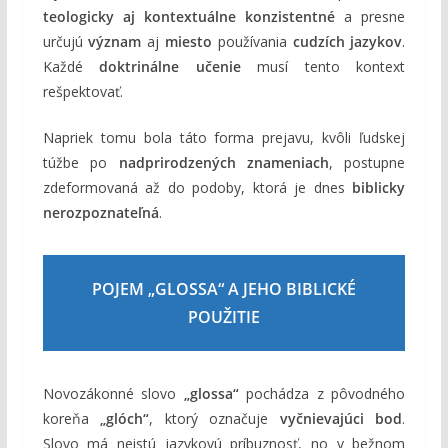
teologicky aj kontextuálne konzistentné
a presne
určujú
význam
aj
miesto
používania
cudzích jazykov
.
Každé
doktrinálne učenie
musí tento kontext
rešpektovať.
Napriek tomu bola táto forma prejavu, kvôli ľudskej
túžbe po
nadprirodzených znameniach
, postupne
zdeformovaná až do podoby, ktorá je dnes
biblicky
nerozpoznateľná
.
POJEM „GLOSSA“ A JEHO BIBLICKÉ
POUŽITIE
Novozákonné slovo
„glossa“
pochádza z pôvodného
koreňa
„glóch“
, ktorý označuje
vyčnievajúci bod
.
Slovo má neistú jazykovú príbuznosť, no v bežnom