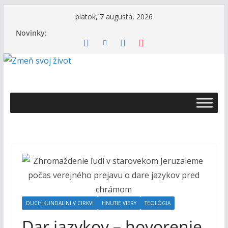
Skip
piatok, 7 augusta, 2026
to
Novinky:
content
Ž
i
v
o
t
s
B
o
h
DUCH KUNDALINI V CIRKVI
HNUTIE VIERY
TEOLÓGIA
o
Dar jazykov – hovorenie