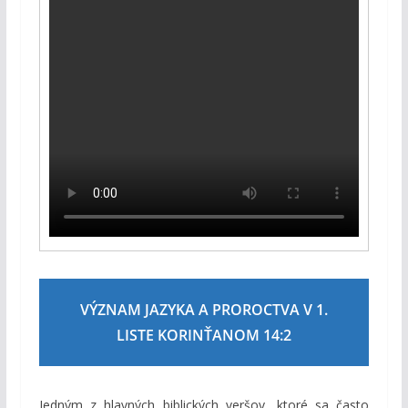
VÝZNAM JAZYKA A PROROCTVA V 1.
LISTE KORINŤANOM 14:2
Jedným z hlavných biblických veršov, ktoré sa často