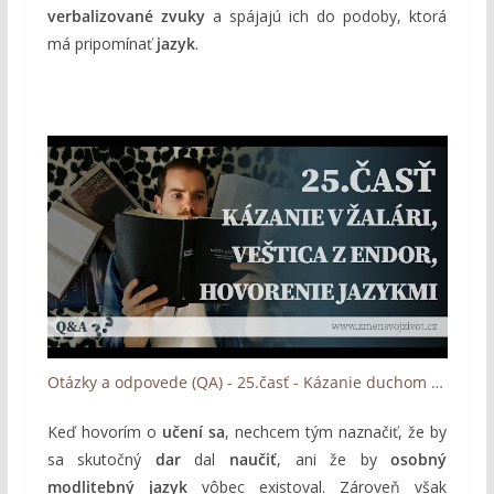
verbalizované zvuky
a spájajú ich do podoby, ktorá
má pripomínať
jazyk
.
Otázky a odpovede (QA) - 25.časť - Kázanie duchom v žalári, Veštica z Endor, Hovorenie jazykmi
Keď hovorím o
učení sa
, nechcem tým naznačiť, že by
sa skutočný
dar
dal
naučiť
, ani že by
osobný
modlitebný jazyk
vôbec existoval. Zároveň však