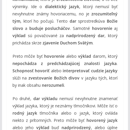
výnimky. Ide o
dialektický jazyk
, ktorý nemusí byť
nevyhnutne známy hovoriacemu, no je
zrozumiteľný
tým
, ktorí ho počujú. Tento
dar
sprostredkúva
Božie
slovo
a
buduje poslucháčov
. Samotné
hovorenie
aj
výklad
sú považované za
nadprirodzený dar
, ktorý
prichádza skrze
zjavenie Duchom Svätým
.
Preto môže byť
hovorenie
alebo
výklad
darom, ktorý
nepochádza z predchádzajúcej znalosti jazyka
.
Schopnosť hovoriť
alebo
interpretovať cudzie jazyky
slúži na
zvestovanie Božích divov
v jazyku tých, ktorí
by inak obsahu
nerozumeli
.
Po druhé,
dar výkladu
nemusí nevyhnutne znamenať
výklad jazyka, ktorý je neznámy tlmočníkovi. Môže ísť o
rodný jazyk
tlmočníka alebo o jazyk, ktorý ovláda
niekto z prítomných. Preto môže byť
hovorený jazyk
alebo jeho
výklad
buď
nadprirodzený
, alebo úplne