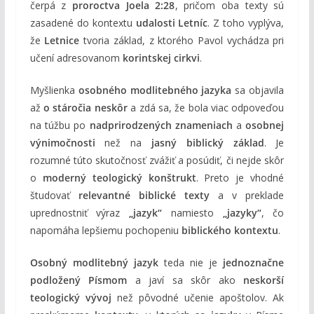
čerpá z
proroctva Joela 2:28
, pričom oba texty sú
zasadené do kontextu
udalosti Letníc
. Z toho vyplýva,
že
Letnice
tvoria základ, z ktorého Pavol vychádza pri
učení adresovanom
korintskej cirkvi
.
Myšlienka
osobného modlitebného jazyka
sa objavila
až
o stáročia neskôr
a zdá sa, že bola viac odpoveďou
na túžbu po
nadprirodzených znameniach
a
osobnej
výnimočnosti
než na
jasný biblický základ
. Je
rozumné túto skutočnosť zvážiť a posúdiť, či nejde skôr
o
moderný teologický konštrukt
. Preto je vhodné
študovať
relevantné biblické texty
a v preklade
uprednostniť výraz
„jazyk“
namiesto
„jazyky“
, čo
napomáha lepšiemu pochopeniu
biblického kontextu
.
Osobný modlitebný jazyk
teda nie je
jednoznačne
podložený Písmom
a javí sa skôr ako
neskorší
teologický vývoj
než pôvodné učenie apoštolov. Ak