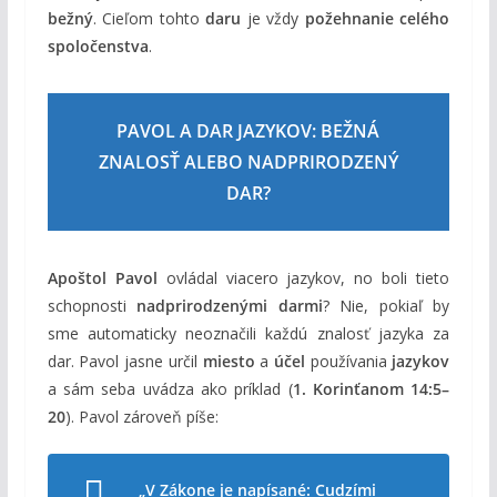
bežný
. Cieľom tohto
daru
je vždy
požehnanie celého
spoločenstva
.
PAVOL A DAR JAZYKOV: BEŽNÁ
ZNALOSŤ ALEBO NADPRIRODZENÝ
DAR?
Apoštol Pavol
ovládal viacero jazykov, no boli tieto
schopnosti
nadprirodzenými darmi
? Nie, pokiaľ by
sme automaticky neoznačili každú znalosť jazyka za
dar. Pavol jasne určil
miesto
a
účel
používania
jazykov
a sám seba uvádza ako príklad (
1. Korinťanom 14:5–
20
). Pavol zároveň píše:
„V Zákone je napísané: Cudzími