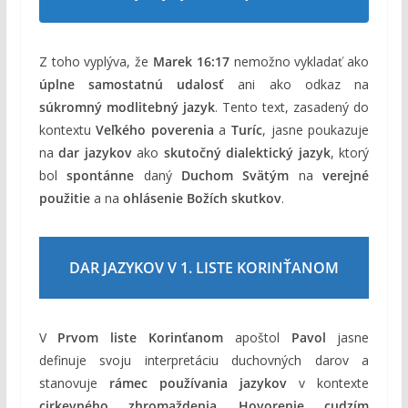
Z toho vyplýva, že
Marek 16:17
nemožno vykladať ako
úplne samostatnú udalosť
ani ako odkaz na
súkromný modlitebný jazyk
. Tento text, zasadený do
kontextu
Veľkého poverenia
a
Turíc
, jasne poukazuje
na
dar jazykov
ako
skutočný dialektický jazyk
, ktorý
bol
spontánne
daný
Duchom Svätým
na
verejné
použitie
a na
ohlásenie Božích skutkov
.
DAR JAZYKOV V 1. LISTE KORINŤANOM
V
Prvom liste Korinťanom
apoštol
Pavol
jasne
definuje svoju interpretáciu duchovných darov a
stanovuje
rámec používania jazykov
v kontexte
cirkevného zhromaždenia
.
Hovorenie cudzím