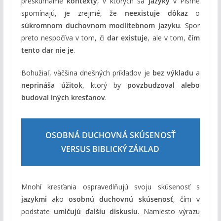
preskúmame
kontexty
, v ktorých sa
jazyky
v Písme
spomínajú, je zrejmé, že
neexistuje dôkaz
o
súkromnom duchovnom modlitebnom jazyku
. Spor
preto nespočíva v tom, či
dar existuje
, ale v tom,
čím
tento dar nie je
.
Bohužiaľ, väčšina dnešných príkladov je
bez výkladu
a
neprináša úžitok
, ktorý by
povzbudzoval alebo
budoval iných kresťanov
.
OSOBNÁ DUCHOVNÁ SKÚSENOSŤ
VERSUS BIBLICKÝ ZÁKLAD
Mnohí kresťania ospravedlňujú svoju skúsenosť s
jazykmi
ako
osobnú duchovnú skúsenosť
, čím v
podstate
umlčujú ďalšiu diskusiu
. Namiesto výrazu