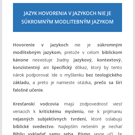
JAZYK HOVORENIA V JAZYKOCH NIE JE
SÚKROMNÝM MODLITEBNÝM JAZYKOM
Hovorenie v jazykoch
nie je
súkromným
modlitebným jazykom
, pretože v celom
biblickom
kánone
neexistuje žiadny
jazykový
,
kontextový
,
konzistentný
ani
špecifický
dôkaz, ktorý by tento
nárok podporoval. Ide o myšlienku
bez teologického
základu
, a preto je namieste otázka,
prečo sa šíri
falošné učenie
.
Kresťanskí vodcovia
majú zodpovednosť viesť
veriacich k
kritickému mysleniu
, nie k prijímaniu
nejasných subjektívnych tvrdení
, ktoré oslabujú
biblické svedectvo
. Najlepším riešením je nechať
Bibliu vykladať samu seba
.
Písmo
jasne učí, že