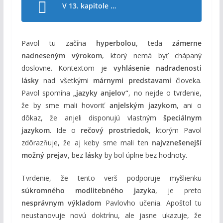
V 13. kapitole …
Pavol tu začína
hyperbolou
, teda
zámerne
nadneseným výrokom
, ktorý nemá byť chápaný
doslovne. Kontextom je
vyhlásenie nadradenosti
lásky
nad všetkými
márnymi predstavami
človeka.
Pavol spomína
„jazyky anjelov“
, no nejde o tvrdenie,
že by sme mali hovoriť
anjelským jazykom
, ani o
dôkaz, že anjeli disponujú vlastným
špeciálnym
jazykom
. Ide o
rečový prostriedok
, ktorým Pavol
zdôrazňuje, že aj keby sme mali ten
najvznešenejší
možný prejav
, bez
lásky
by bol úplne bez hodnoty.
Tvrdenie, že tento verš podporuje myšlienku
súkromného modlitebného jazyka
, je preto
nesprávnym výkladom
Pavlovho učenia. Apoštol tu
neustanovuje novú doktrínu, ale jasne ukazuje, že