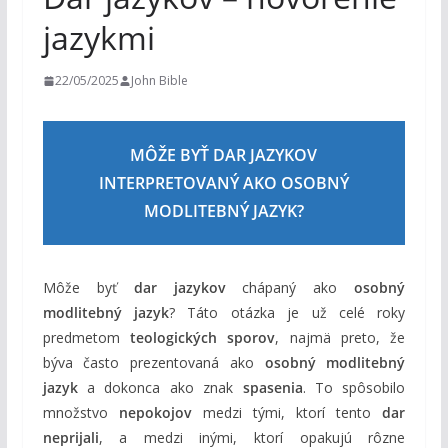
m
jazykmi
22/05/2025
John Bible
MÔŽE BYŤ DAR JAZYKOV
INTERPRETOVANÝ AKO OSOBNÝ
MODLITEBNÝ JAZYK?
Môže byť
dar jazykov
chápaný ako
osobný
modlitebný jazyk
? Táto otázka je už celé roky
predmetom
teologických sporov
, najmä preto, že
býva často prezentovaná ako
osobný modlitebný
jazyk
a dokonca ako znak
spasenia
. To spôsobilo
množstvo
nepokojov
medzi tými, ktorí tento
dar
neprijali
, a medzi inými, ktorí opakujú rôzne