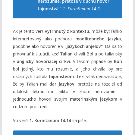
nerozumie, pretože v duchu hovorí
tajomstvá.“
1. Korinťanom 14:2
Ak je tento verš
vytrhnutý z kontextu
, môže byť ľahko
interpretovaný ako podpora
modlitebného jazyka
,
podobne ako hovorenie v
„jazykoch anjelov“
. Dá sa to
prirovnať k situácii, keď
Talian
chváli Boha po taliansky
v
anglicky hovoriacej cirkvi
. V takom prípade by
Boh
bol jediný, kto mu rozumie, a jeho chvála by pre
ostatných zostala
tajomstvom
. Text však nenaznačuje,
že by Talian mal
dar jazykov
, pretože na rozdiel od
udalostí
letníc
mu nikto v zbore nerozumie –
jednoducho hovorí svojím
materinským jazykom
v
cudzom prostredí.
Vo verši
1. Korinťanom 14:14
sa píše: