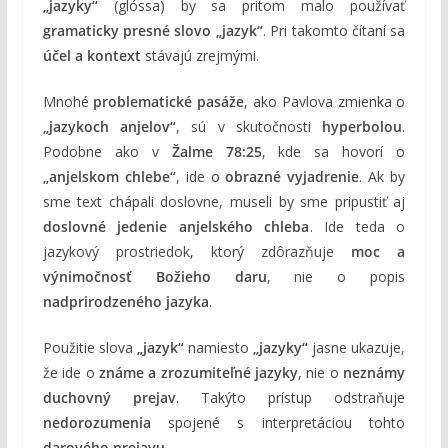
„jazyky“
(glóssa) by sa pritom malo používať
gramaticky presné slovo „jazyk“
. Pri takomto čítaní sa
účel a kontext
stávajú zrejmými.
Mnohé
problematické pasáže
, ako Pavlova zmienka o
„jazykoch anjelov“
, sú v skutočnosti
hyperbolou
.
Podobne ako v
Žalme 78:25
, kde sa hovorí o
„anjelskom chlebe“
, ide o
obrazné vyjadrenie
. Ak by
sme text chápali doslovne, museli by sme pripustiť aj
doslovné jedenie anjelského chleba
. Ide teda o
jazykový prostriedok, ktorý zdôrazňuje
moc a
výnimočnosť Božieho daru
, nie o popis
nadprirodzeného jazyka
.
Použitie slova
„jazyk“
namiesto
„jazyky“
jasne ukazuje,
že ide o
známe a zrozumiteľné jazyky
, nie o
neznámy
duchovný prejav
. Takýto prístup odstraňuje
nedorozumenia
spojené s interpretáciou tohto
darového prejavu
.