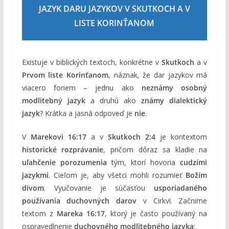
JAZYK DARU JAZYKOV V SKUTKOCH A V
LISTE KORINŤANOM
Existuje v biblických textoch, konkrétne v
Skutkoch
a v
Prvom liste Korinťanom
, náznak, že dar jazykov má
viacero foriem – jednu ako
neznámy osobný
modlitebný jazyk
a druhú ako
známy dialektický
jazyk
? Krátka a jasná odpoveď je
nie
.
V
Marekovi 16:17
a v
Skutkoch 2:4
je kontextom
historické rozprávanie
, pričom dôraz sa kladie na
uľahčenie porozumenia
tým, ktorí hovoria
cudzími
jazykmi
. Cieľom je, aby všetci mohli rozumieť
Božím
divom
. Vyučovanie je súčasťou
usporiadaného
používania duchovných darov
v Cirkvi. Začnime
textom z
Mareka 16:17
, ktorý je často používaný na
ospravedlnenie
duchovného modlitebného jazyka
: