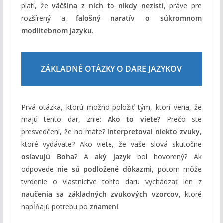
platí, že
väčšina z nich to nikdy nezistí
, práve pre
rozšírený a
falošný naratív o súkromnom
modlitebnom jazyku
.
ZÁKLADNÉ OTÁZKY O DARE JAZYKOV
Prvá otázka, ktorú možno položiť tým, ktorí veria, že
majú tento dar, znie:
Ako to viete?
Prečo ste
presvedčení, že ho máte?
Interpretoval niekto zvuky
,
ktoré vydávate? Ako viete, že vaše slová skutočne
oslavujú Boha
? A
aký jazyk
bol hovorený? Ak
odpovede
nie sú podložené dôkazmi
, potom môže
tvrdenie o vlastníctve tohto daru vychádzať len z
naučenia sa základných zvukových vzorcov
, ktoré
napĺňajú potrebu po
znamení
.