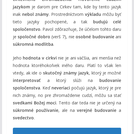
jazykom
je darom pre Cirkev tam, kde by tento jazyk
inak
nebol známy
. Prostredníctvom
výkladu
môžu byť
tieto jazyky pochopené, a tak
budujú celé
spoločenstvo
. Pavol zdôrazňuje, že účelom tohto daru
je
spoločné dobro
(verš 7), nie
osobné budovanie
ani
súkromná modlitba
.
Jeho
hodnota v cirkvi
nie je ani väčšia, ani menšia než
hodnota ktoréhokoľvek iného daru. Platí to však len
vtedy, ak ide o
skutočný známy jazyk
, ktorý je možné
interpretovať
a ktorý slúži na
budovanie
spoločenstva
. Keď
neveriaci
počujú jazyk, ktorý je pre
nich známy, no pre zhromaždenie cudzí, môžu sa stať
svedkami Božej moci
. Tento dar teda nie je určený na
súkromné používanie
, ale na
verejné budovanie
a
svedectvo
.