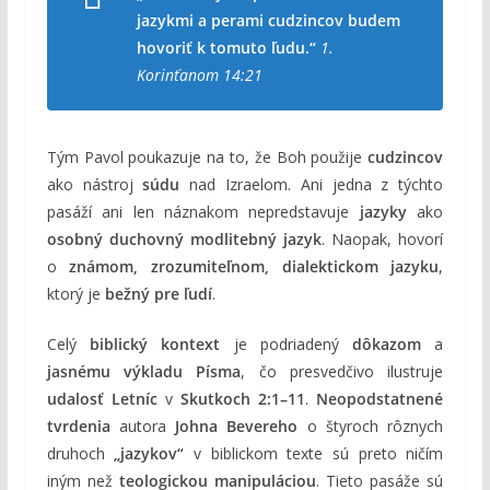
jazykmi a perami cudzincov budem
hovoriť k tomuto ľudu.“
1.
Korinťanom 14:21
Tým Pavol poukazuje na to, že Boh použije
cudzincov
ako nástroj
súdu
nad Izraelom. Ani jedna z týchto
pasáží ani len náznakom nepredstavuje
jazyky
ako
osobný duchovný modlitebný jazyk
. Naopak, hovorí
o
známom, zrozumiteľnom, dialektickom jazyku
,
ktorý je
bežný pre ľudí
.
Celý
biblický kontext
je podriadený
dôkazom
a
jasnému výkladu Písma
, čo presvedčivo ilustruje
udalosť Letníc
v
Skutkoch 2:1–11
.
Neopodstatnené
tvrdenia
autora
Johna Bevereho
o štyroch rôznych
druhoch
„jazykov“
v biblickom texte sú preto ničím
iným než
teologickou manipuláciou
. Tieto pasáže sú