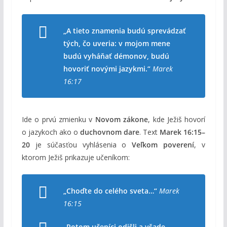
„A tieto znamenia budú sprevádzať
tých, čo uveria: v mojom mene
budú vyháňať démonov, budú
hovoriť novými jazykmi.“
Marek
16:17
Ide o prvú zmienku v
Novom zákone
, kde Ježiš hovorí
o jazykoch ako o
duchovnom dare
. Text
Marek 16:15–
20
je súčasťou vyhlásenia o
Veľkom poverení
, v
ktorom Ježiš prikazuje učeníkom:
„Choďte do celého sveta…“
Marek
16:15
„Potom učeníci odišli a všade