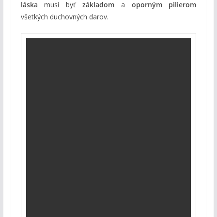
láska
musí byť
základom
a
oporným pilierom
všetkých duchovných darov.