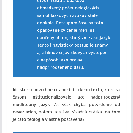
otvorili ústa a opakovali
obmedzený počet nelogických
samohláskových zvukov stále
dookola. Postupom času sa toto
opakované cvičenie mení na
naučený idiom, ktorý znie ako jazyk.
Tento lingvistický postup je známy
aj z filmov či javiskových vystúpení
a nepôsobí ako prejav
nadprirodzeného daru.
Ide skôr o
povrchné čítanie biblického textu
, ktoré sa
časom
inštitucionalizovalo
ako
nadprirodzený
modlitebný jazyk
. Ak však
chýba potvrdenie od
neveriacich
, potom zostáva zásadná otázka:
na čom
je táto teológia vlastne postavená?