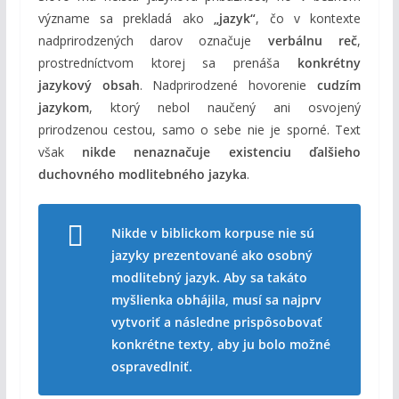
význame sa prekladá ako
„jazyk“
, čo v kontexte
nadprirodzených darov označuje
verbálnu reč
,
prostredníctvom ktorej sa prenáša
konkrétny
jazykový obsah
. Nadprirodzené hovorenie
cudzím
jazykom
, ktorý nebol naučený ani osvojený
prirodzenou cestou, samo o sebe nie je sporné. Text
však
nikde nenaznačuje existenciu ďalšieho
duchovného modlitebného jazyka
.
Nikde v biblickom korpuse nie sú
jazyky prezentované ako osobný
modlitebný jazyk. Aby sa takáto
myšlienka obhájila, musí sa najprv
vytvoriť a následne prispôsobovať
konkrétne texty, aby ju bolo možné
ospravedlniť.