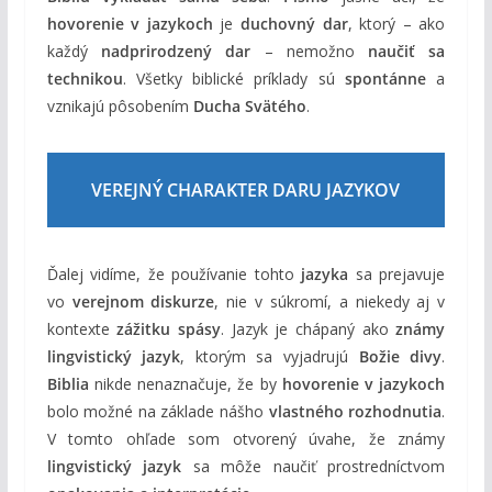
hovorenie v jazykoch
je
duchovný dar
, ktorý – ako
každý
nadprirodzený dar
– nemožno
naučiť sa
technikou
. Všetky biblické príklady sú
spontánne
a
vznikajú pôsobením
Ducha Svätého
.
VEREJNÝ CHARAKTER DARU JAZYKOV
Ďalej vidíme, že používanie tohto
jazyka
sa prejavuje
vo
verejnom diskurze
, nie v súkromí, a niekedy aj v
kontexte
zážitku spásy
. Jazyk je chápaný ako
známy
lingvistický jazyk
, ktorým sa vyjadrujú
Božie divy
.
Biblia
nikde nenaznačuje, že by
hovorenie v jazykoch
bolo možné na základe nášho
vlastného rozhodnutia
.
V tomto ohľade som otvorený úvahe, že známy
lingvistický jazyk
sa môže naučiť prostredníctvom