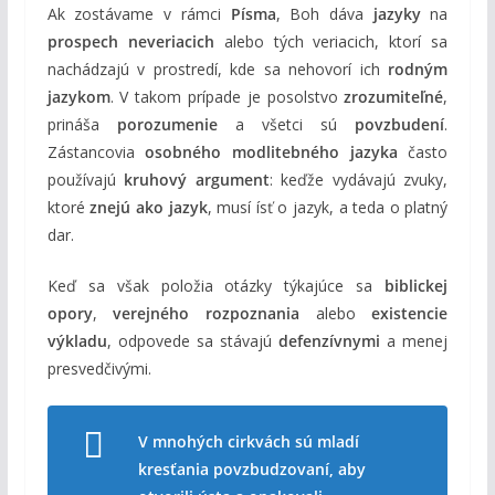
Ak zostávame v rámci
Písma
, Boh dáva
jazyky
na
prospech neveriacich
alebo tých veriacich, ktorí sa
nachádzajú v prostredí, kde sa nehovorí ich
rodným
jazykom
. V takom prípade je posolstvo
zrozumiteľné
,
prináša
porozumenie
a všetci sú
povzbudení
.
Zástancovia
osobného modlitebného jazyka
často
používajú
kruhový argument
: keďže vydávajú zvuky,
ktoré
znejú ako jazyk
, musí ísť o jazyk, a teda o platný
dar.
Keď sa však položia otázky týkajúce sa
biblickej
opory
,
verejného rozpoznania
alebo
existencie
výkladu
, odpovede sa stávajú
defenzívnymi
a menej
presvedčivými.
V mnohých cirkvách sú mladí
kresťania povzbudzovaní, aby