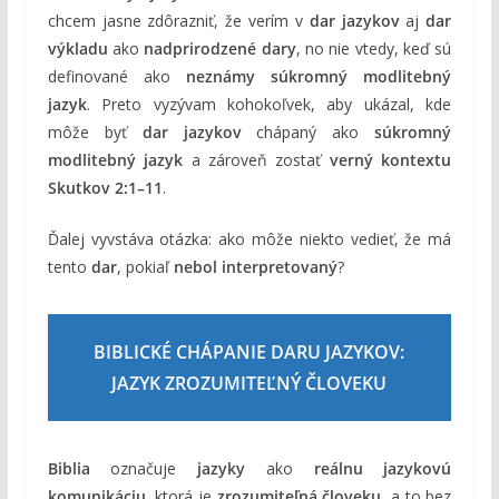
chcem jasne zdôrazniť, že verím v
dar jazykov
aj
dar
výkladu
ako
nadprirodzené dary
, no nie vtedy, keď sú
definované ako
neznámy súkromný modlitebný
jazyk
. Preto vyzývam kohokoľvek, aby ukázal, kde
môže byť
dar jazykov
chápaný ako
súkromný
modlitebný jazyk
a zároveň zostať
verný kontextu
Skutkov 2:1–11
.
Ďalej vyvstáva otázka: ako môže niekto vedieť, že má
tento
dar
, pokiaľ
nebol interpretovaný
?
BIBLICKÉ CHÁPANIE DARU JAZYKOV:
JAZYK ZROZUMITEĽNÝ ČLOVEKU
Biblia
označuje
jazyky
ako
reálnu jazykovú
komunikáciu
, ktorá je
zrozumiteľná človeku
, a to bez