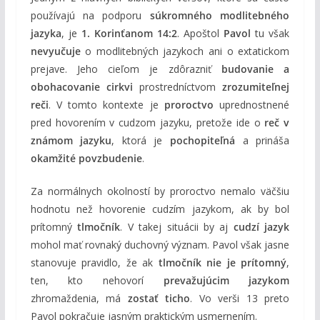
používajú na podporu
súkromného modlitebného
jazyka
, je
1. Korinťanom 14:2
. Apoštol
Pavol
tu však
nevyučuje
o modlitebných jazykoch ani o extatickom
prejave. Jeho cieľom je zdôrazniť
budovanie a
obohacovanie cirkvi
prostredníctvom
zrozumiteľnej
reči
. V tomto kontexte je
proroctvo
uprednostnené
pred hovorením v cudzom jazyku, pretože ide o
reč v
známom jazyku
, ktorá je
pochopiteľná
a prináša
okamžité povzbudenie
.
Za normálnych okolností by proroctvo nemalo väčšiu
hodnotu než hovorenie cudzím jazykom, ak by bol
prítomný
tlmočník
. V takej situácii by aj
cudzí jazyk
mohol mať rovnaký duchovný význam. Pavol však jasne
stanovuje pravidlo, že ak
tlmočník nie je prítomný
,
ten, kto nehovorí
prevažujúcim jazykom
zhromaždenia, má
zostať ticho
. Vo verši 13 preto
Pavol pokračuje jasným praktickým usmernením.