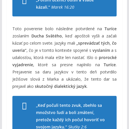
kázali.“
Marek 16:20
Toto poverenie bolo následne potvrdené na
Turíce
zoslaním
Ducha Svätého
, keď apoštoli vyšli a začali
kázať po celom svete. Jazyky mali
„sprevádzať tých, čo
uveria“
, čo je v tomto kontexte spojené s
vyslaním
a s
udalosťou, ktorá mala ešte len nastať. Išlo o
prorocké
vyjadrenie
, ktoré sa presne naplnilo na
Turíce
.
Prejavenie sa daru jazykov v tento deň potvrdilo
Ježišove slová z Marka a ukázalo, že tento dar sa
prejavil ako
skutočný dialektický jazyk
.
„Keď počuli tento zvuk, zbehlo sa
množstvo ľudí a boli zmätení,
pretože každý ich počul hovoriť vo
svojom jazyku.“
Skutky 2:6