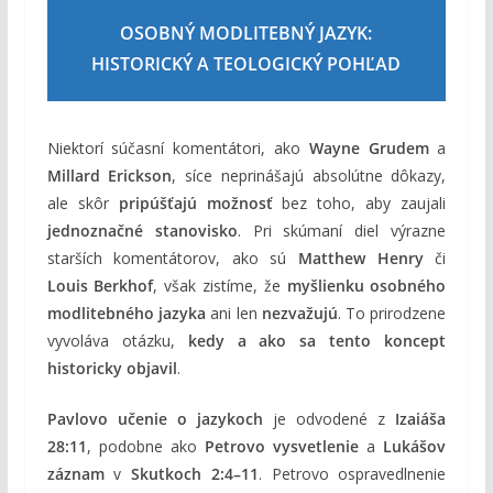
OSOBNÝ MODLITEBNÝ JAZYK:
HISTORICKÝ A TEOLOGICKÝ POHĽAD
Niektorí súčasní komentátori, ako
Wayne Grudem
a
Millard Erickson
, síce neprinášajú absolútne dôkazy,
ale skôr
pripúšťajú možnosť
bez toho, aby zaujali
jednoznačné stanovisko
. Pri skúmaní diel výrazne
starších komentátorov, ako sú
Matthew Henry
či
Louis Berkhof
, však zistíme, že
myšlienku osobného
modlitebného jazyka
ani len
nezvažujú
. To prirodzene
vyvoláva otázku,
kedy a ako sa tento koncept
historicky objavil
.
Pavlovo učenie o jazykoch
je odvodené z
Izaiáša
28:11
, podobne ako
Petrovo vysvetlenie
a
Lukášov
záznam
v
Skutkoch 2:4–11
. Petrovo ospravedlnenie