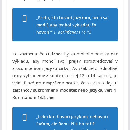
„Preto, kto hovorí jazykom, nech sa
modlí, aby mohol vykladať, čo
hovorí.“
1. Korinťanom 14:13
To znamená, že cudzinec by sa mohol modliť za
dar
výkladu
, aby mohol svoj prejav sprostredkovať v
zrozumiteľnom jazyku cirkvi
. Ak však tieto jednotlivé
texty
vytrhneme z kontextu
celej 12. a 14. kapitoly, je
veľmi ľahké ich
nesprávne použiť
, čo sa často deje u
zástancov
súkromného modlitebného jazyka
. Verš
1.
Korinťanom 14:2
znie:
„Lebo kto hovorí jazykom, nehovorí
ľuďom, ale Bohu. Nik ho totiž