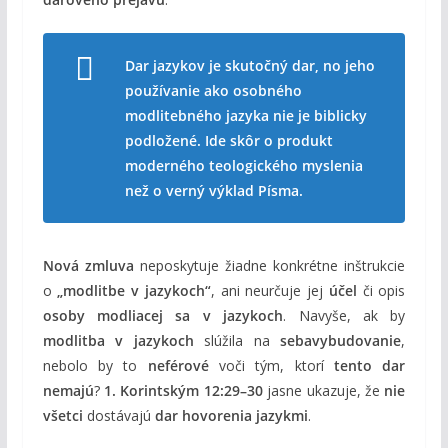
Dar jazykov je skutočný dar, no jeho
používanie ako osobného
modlitebného jazyka nie je biblicky
podložené. Ide skôr o produkt
moderného teologického myslenia
než o verný výklad Písma.
Nová zmluva
neposkytuje žiadne konkrétne inštrukcie
o
„modlitbe v jazykoch“
, ani neurčuje jej
účel
či opis
osoby modliacej sa v jazykoch
. Navyše, ak by
modlitba v jazykoch
slúžila na
sebavybudovanie
,
nebolo by to
neférové
voči tým, ktorí
tento dar
nemajú
?
1. Korintským 12:29–30
jasne ukazuje, že
nie
všetci
dostávajú
dar hovorenia jazykmi
.