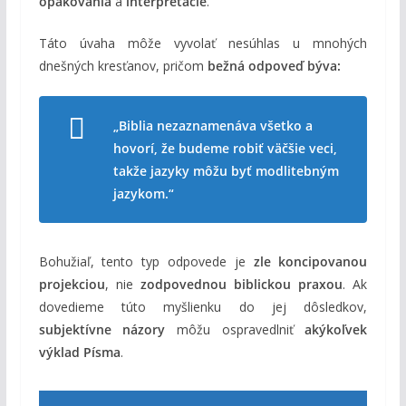
opakovania
a
interpretácie
.
Táto úvaha môže vyvolať nesúhlas u mnohých
dnešných kresťanov, pričom
bežná odpoveď býva:
„Biblia nezaznamenáva všetko a
hovorí, že budeme robiť väčšie veci,
takže jazyky môžu byť modlitebným
jazykom.“
Bohužiaľ, tento typ odpovede je
zle koncipovanou
projekciou
, nie
zodpovednou biblickou praxou
. Ak
dovedieme túto myšlienku do jej dôsledkov,
subjektívne názory
môžu ospravedlniť
akýkoľvek
výklad Písma
.