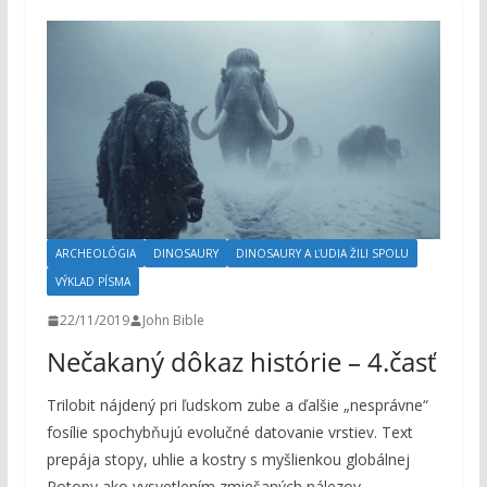
ARCHEOLÓGIA
DINOSAURY
DINOSAURY A ĽUDIA ŽILI SPOLU
VÝKLAD PÍSMA
22/11/2019
John Bible
Nečakaný dôkaz histórie – 4.časť
Trilobit nájdený pri ľudskom zube a ďalšie „nesprávne“
fosílie spochybňujú evolučné datovanie vrstiev. Text
prepája stopy, uhlie a kostry s myšlienkou globálnej
Potopy ako vysvetlením zmiešaných nálezov.