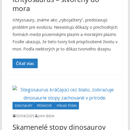
mora
Ichtyosaury, známe ako „rybojaštery“, predstavujú
problém pre evolúciu. Neexistujú dôkazy o prechodných
formách medzi pozemskými plazmi a morskými plazmi.
Fosílie ukazujú, že tieto tvory boli prispôsobené životu v
mori. Podľa niektorých je to dôkaz tvorivého dizajnu.
Čítať viac
DINOSAURY
PRÉMIOVÉ
VÝKLAD PÍSMA
03/04/2025
John Bible
Skamenelé stopy dinosaurov