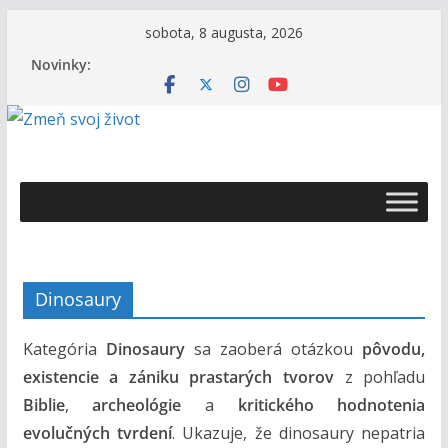
Skip
sobota, 8 augusta, 2026
to
Novinky:
content
Ž
i
v
o
t
Dinosaury
s
B
Kategória
Dinosaury
sa zaoberá otázkou
pôvodu,
o
existencie a zániku prastarých tvorov
z pohľadu
h
Biblie
,
archeológie
a
kritického hodnotenia
o
evolučných tvrdení
. Ukazuje, že dinosaury nepatria