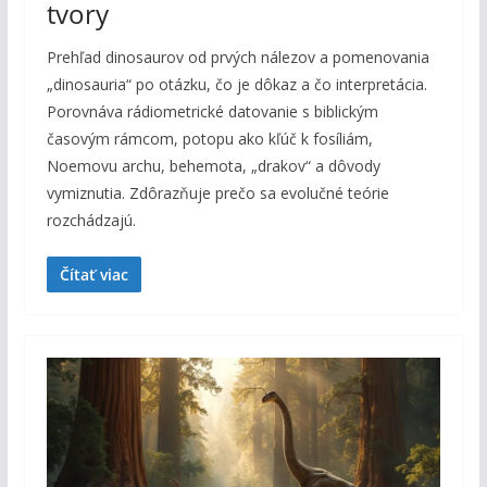
tvory
Prehľad dinosaurov od prvých nálezov a pomenovania
„dinosauria“ po otázku, čo je dôkaz a čo interpretácia.
Porovnáva rádiometrické datovanie s biblickým
časovým rámcom, potopu ako kľúč k fosíliám,
Noemovu archu, behemota, „drakov“ a dôvody
vymiznutia. Zdôrazňuje prečo sa evolučné teórie
rozchádzajú.
Čítať viac