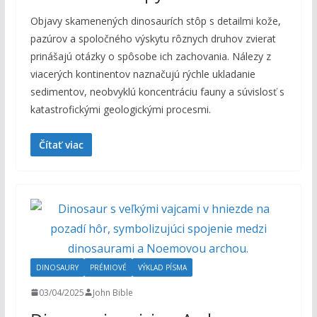
Objavy skamenených dinosaurích stôp s detailmi kože,
pazúrov a spoločného výskytu rôznych druhov zvierat
prinášajú otázky o spôsobe ich zachovania. Nálezy z
viacerých kontinentov naznačujú rýchle ukladanie
sedimentov, neobvyklú koncentráciu fauny a súvislosť s
katastrofickými geologickými procesmi.
Čítať viac
DINOSAURY
PRÉMIOVÉ
VÝKLAD PÍSMA
03/04/2025
John Bible