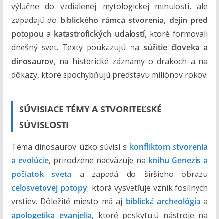
m
výlučne do vzdialenej mytologickej minulosti, ale
zapadajú do
biblického rámca stvorenia
,
dejín pred
potopou
a
katastrofických udalostí
, ktoré formovali
dnešný svet. Texty poukazujú na
súžitie človeka a
dinosaurov
, na historické záznamy o drakoch a na
dôkazy, ktoré spochybňujú predstavu miliónov rokov.
SÚVISIACE TÉMY A STVORITEĽSKÉ
SÚVISLOSTI
Téma dinosaurov úzko súvisí s
konfliktom stvorenia
a evolúcie
, prirodzene nadväzuje na
knihu Genezis a
počiatok sveta
a zapadá do širšieho obrazu
celosvetovej potopy
, ktorá vysvetľuje vznik fosílnych
vrstiev. Dôležité miesto má aj
biblická archeológia
a
apologetika evanjelia
, ktoré poskytujú nástroje na