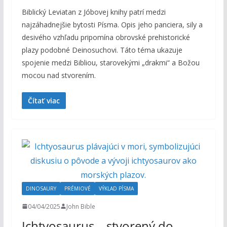
Biblický Leviatan z Jóbovej knihy patrí medzi
najzáhadnejšie bytosti Písma. Opis jeho panciera, sily a
desivého vzhľadu pripomína obrovské prehistorické
plazy podobné Deinosuchovi. Táto téma ukazuje
spojenie medzi Bibliou, starovekými „drakmi“ a Božou
mocou nad stvorením.
Čítať viac
DINOSAURY
PRÉMIOVÉ
VÝKLAD PÍSMA
04/04/2025
John Bible
Ichtyosaurus – stvorený do