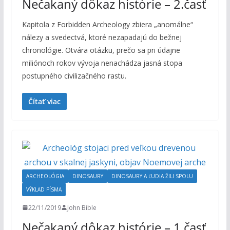
Nečakaný dôkaz histórie – 2.časť
Kapitola z Forbidden Archeology zbiera „anomálne“
nálezy a svedectvá, ktoré nezapadajú do bežnej
chronológie. Otvára otázku, prečo sa pri údajne
miliónoch rokov vývoja nenachádza jasná stopa
postupného civilizačného rastu.
Čítať viac
ARCHEOLÓGIA
DINOSAURY
DINOSAURY A ĽUDIA ŽILI SPOLU
VÝKLAD PÍSMA
22/11/2019
John Bible
Nečakaný dôkaz histórie – 1.časť