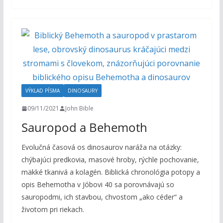
VÝKLAD PÍSMA
DINOSAURY
09/11/2021
John Bible
Sauropod a Behemoth
Evolučná časová os dinosaurov naráža na otázky:
chýbajúci predkovia, masové hroby, rýchle pochovanie,
mäkké tkanivá a kolagén. Biblická chronológia potopy a
opis Behemotha v Jóbovi 40 sa porovnávajú so
sauropodmi, ich stavbou, chvostom „ako céder“ a
životom pri riekach.