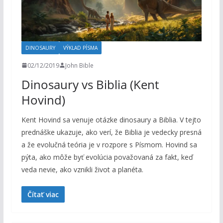
DINOSAURY
VÝKLAD PÍSMA
02/12/2019
John Bible
Dinosaury vs Biblia (Kent
Hovind)
Kent Hovind sa venuje otázke dinosaury a Biblia. V tejto
prednáške ukazuje, ako verí, že Biblia je vedecky presná
a že evolučná teória je v rozpore s Písmom. Hovind sa
pýta, ako môže byť evolúcia považovaná za fakt, keď
veda nevie, ako vznikli život a planéta.
Čítať viac