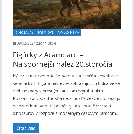
DINOSAURY
PRÉMIOVÉ
VÝKLAD PÍSMA
09/02/2024
John Bible
Figúrky z Acámbaro –
Najspornejší nález 20.storočia
Nález z mexického Acámbaro a Ica zahŕňa desaťtisíce
keramických figúr a nákresov zobrazujúcich ľudí a veľké
reptilné tvory s presnými anatomickými znakmi.
Rozsah, konzistentnosť a detailnosť kolekcie poukazujú
na historickú pamäť spoločnej existencie človeka a
dinosaurov v rozpore s moderným časovým rámcom.
Čítať viac