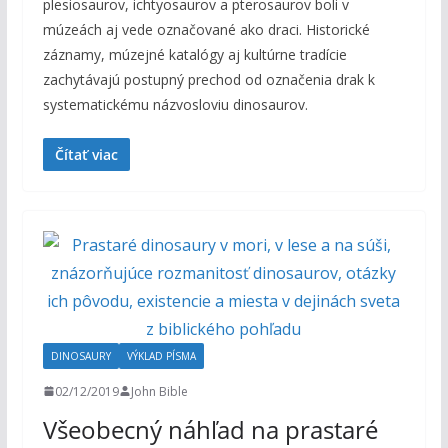
plesiosaurov, ichtyosaurov a pterosaurov boli v
múzeách aj vede označované ako draci. Historické
záznamy, múzejné katalógy aj kultúrne tradície
zachytávajú postupný prechod od označenia drak k
systematickému názvosloviu dinosaurov.
Čítať viac
DINOSAURY
VÝKLAD PÍSMA
02/12/2019
John Bible
Všeobecný náhľad na prastaré