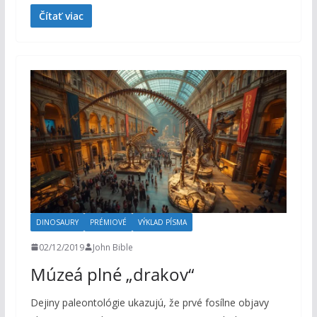
Čítať viac
DINOSAURY
PRÉMIOVÉ
VÝKLAD PÍSMA
02/12/2019
John Bible
Múzeá plné „drakov“
Dejiny paleontológie ukazujú, že prvé fosílne objavy