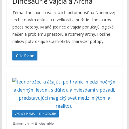
Dinosaurie vajcia a Archa
Téma dinosaurích vajec a ich prítomnosť na Noemovej
arche otvára diskusiu o veľkosti a prežitie dinosaurov
počas potopy. Mladé jedince a vajcia ponúkajú logické
riešenie problému priestoru a rozmery archy. Fosílne
nálezy potvrdzujú katastrofický charakter potopy.
Čítať viac
VÝKLAD PÍSMA
DINOSAURY
08/01/2025
John Bible