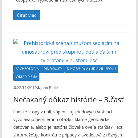
Čítať viac
ARCHEOLÓGIA
DINOSAURY
DINOSAURY A ĽUDIA ŽILI SPOLU
VÝKLAD PÍSMA
22/11/2019
John Bible
Nečakaný dôkaz histórie – 3.časť
Ľudské stopy v uhlí, vápenci aj kriedových vrstvách
vyvolávajú nepríjemnú otázku: klame geologické
datovanie, alebo je história človeka oveľa staršia? Text
zhromažďuje konkrétne prípady a svedectvá z rôznych