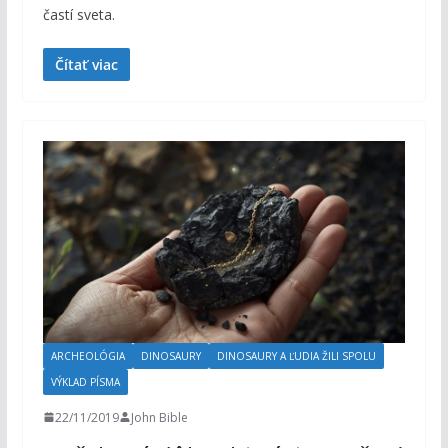
častí sveta.
Čítať viac
ARCHEOLÓGIA
DINOSAURY
DINOSAURY A ĽUDIA ŽILI SPOLU
VÝKLAD PÍSMA
22/11/2019
John Bible