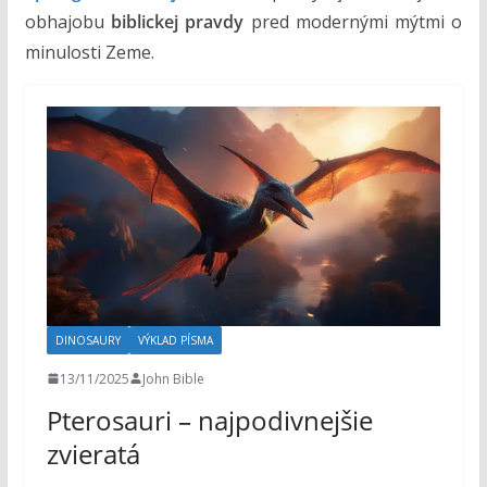
obhajobu
biblickej pravdy
pred modernými mýtmi o
minulosti Zeme.
DINOSAURY
VÝKLAD PÍSMA
13/11/2025
John Bible
Pterosauri – najpodivnejšie
zvieratá