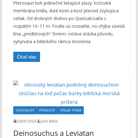
Pterosauri boli jedinečné lietajúce plazy: kožovitá
membrána krídla, duté kosti a kosť pteroid zvyšujúca
vztlak. Od drobných druhov po Quetzalcoatla s
rozpätím 10–11 m. Fosílie sú rozsiahle, no chýba súvislá
línia „predletových“ foriem; ostáva otázka pôvodu,
vyhynutia a biblického rámca stvorenia.
Čítať viac
DINOSAURY
PRÉMIOVÉ
VÝKLAD PÍSMA
20/05/2025
John Bible
Deinosuchus a Leviatan