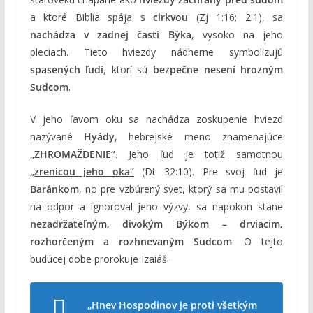
a ktoré Biblia spája s
cirkvou
(Zj 1:16; 2:1), sa
nachádza v zadnej časti Býka
, vysoko na jeho
pleciach. Tieto hviezdy nádherne symbolizujú
spasených ľudí
, ktorí sú
bezpečne nesení hrozným
Sudcom
.
V jeho ľavom oku sa nachádza zoskupenie hviezd
nazývané
Hyády
, hebrejské meno znamenajúce
„ZHROMAŽDENIE“
. Jeho ľud je totiž samotnou
„zrenicou jeho oka“
(Dt 32:10). Pre svoj ľud je
Baránkom
, no pre vzbúrený svet, ktorý sa mu postavil
na odpor a ignoroval jeho výzvy, sa napokon stane
nezadržateľným, divokým Býkom – drviacim,
rozhorčeným a rozhnevaným Sudcom
. O tejto
budúcej dobe prorokuje Izaiáš:
„Hnev Hospodinov je proti všetkým