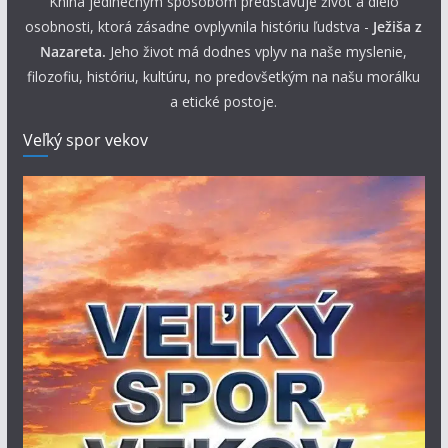
Kniha jedinečným spôsobom predstavuje život a dielo
osobnosti, ktorá zásadne ovplyvnila históriu ľudstva -
Ježiša z
Nazareta.
Jeho život má dodnes vplyv na naše myslenie,
filozofiu, históriu, kultúru, no predovšetkým na našu morálku
a etické postoje.
Veľký spor vekov