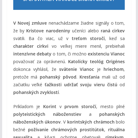
V Novej zmluve
nenachádzame žiadne signály o tom,
že by
Kristove narodeniny
učeníci alebo
raná cirkev
svätili. Ba čo viac, už v
treťom storočí
, keď sa
charakter cirkvi
vo veľkej miere menil, prebiehali
intenzívne debaty
o tom, či možno
existenciu Vianoc
považovať za oprávnenú.
Katolícky teológ Origénes
dokonca vyhlásil, že
svätenie Vianoc
je
hriechom
,
pretože má
pohanský pôvod
.
Kresťania
mali už od
začiatku veľké
ťažkosti udržať svoju vieru čistú
od
pohanských zvyklostí
.
Príkladom je
Korint
v
prvom storočí
, mesto plné
polyteistických náboženstiev
a
pohanských
náboženských úkonov
. V
korintských chrámoch
bolo
bežné
požívanie chrámových prostitútok
,
rituálna
sexualita
a kňazi ochotne obetovali
rímskym
,