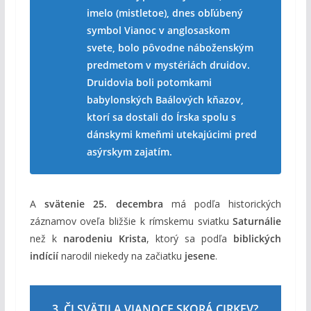
imelo (mistletoe), dnes obľúbený
symbol Vianoc v anglosaskom
svete, bolo pôvodne náboženským
predmetom v mystériách druidov.
Druidovia boli potomkami
babylonských Baálových kňazov,
ktorí sa dostali do Írska spolu s
dánskymi kmeňmi utekajúcimi pred
asýrskym zajatím.
A
svätenie 25. decembra
má podľa historických
záznamov oveľa bližšie k rímskemu sviatku
Saturnálie
než k
narodeniu Krista
, ktorý sa podľa
biblických
indícií
narodil niekedy na začiatku
jesene
.
3. ČI SVÄTILA VIANOCE SKORÁ CIRKEV?