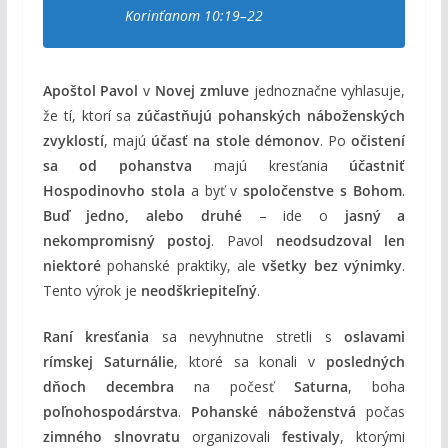
Korinťanom 10:19–22
Apoštol Pavol
v
Novej zmluve
jednoznačne vyhlasuje,
že tí, ktorí sa
zúčastňujú pohanských náboženských
zvyklostí
, majú
účasť na stole démonov
. Po
očistení
sa od pohanstva
majú kresťania
účastniť
Hospodinovho stola
a byť v
spoločenstve s Bohom
.
Buď jedno, alebo druhé
– ide o
jasný a
nekompromisný postoj
. Pavol
neodsudzoval len
niektoré
pohanské praktiky, ale
všetky bez výnimky
.
Tento výrok je
neodškriepiteľný
.
Raní kresťania
sa nevyhnutne stretli s
oslavami
rímskej Saturnálie
, ktoré sa konali v
posledných
dňoch decembra
na počesť
Saturna
, boha
poľnohospodárstva
.
Pohanské náboženstvá
počas
zimného slnovratu
organizovali
festivaly
, ktorými