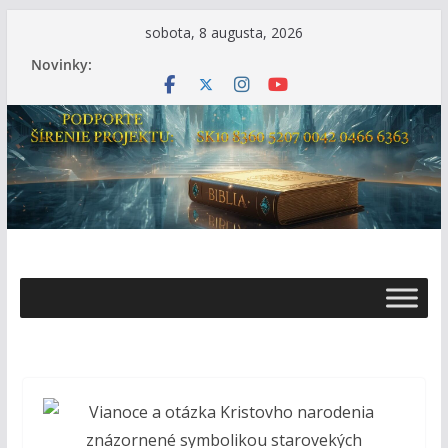
Skip
sobota, 8 augusta, 2026
to
Novinky:
content
Ž
i
v
o
t
s
B