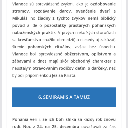
Vianoce
sú sprevádzané zvykmi, ako je
ozdobovanie
stromov
,
rozdávanie darov
,
ovenčenie dverí
a
Mikuláš
, no
žiadny z týchto zvykov nemá biblický
pôvod
a ide o
pozostatky prastarých pohanských
náboženských praktík
. V prvých niekoľkých storočiach
sa
kresťanstvo
snažilo obmedziť, a niekedy aj zakázať,
šírenie
pohanských rituálov
, avšak bez úspechu.
Vianoce
boli sprevádzané
obžerstvom, opilstvom a
zábavami
a dnes majú skôr
obchodný charakter
s
neustálym
otravovaním rodičov deťmi o darčeky
, než
by boli pripomienkou
Ježiša Krista
.
6. SEMIRAMIS A TAMUZ
Pohania verili, že ich boh slnka
sa každý rok
znovu
rodí
.
Noc z 24. na 25. decembra
považovali za čas