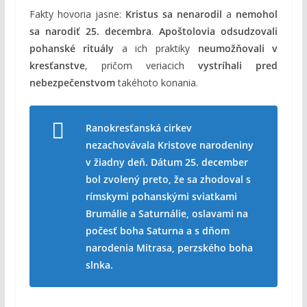
Fakty hovoria jasne:
Kristus sa nenarodil
a
nemohol
sa narodiť 25. decembra
.
Apoštolovia
odsudzovali
pohanské rituály
a ich praktiky
neumožňovali v
kresťanstve
, pričom veriacich
vystríhali pred
nebezpečenstvom
takéhoto konania.
Ranokresťanská cirkev
nezachovávala Kristove narodeniny
v žiadny deň. Dátum 25. december
bol zvolený preto, že sa zhodoval s
rímskymi pohanskými sviatkami
Brumálie a Saturnálie, oslavami na
počesť boha Saturna a s dňom
narodenia Mitrasa, perzského boha
slnka.