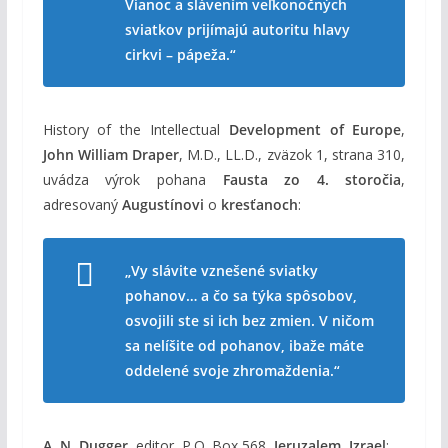
Vianoc a slávením veľkonočných
sviatkov prijímajú autoritu hlavy
cirkvi – pápeža.“
History of the Intellectual
Development of Europe
,
John William Draper
, M.D., LL.D., zväzok 1, strana 310,
uvádza výrok pohana
Fausta zo 4. storočia
,
adresovaný
Augustínovi
o
kresťanoch
:
„Vy slávite vznešené sviatky
pohanov… a čo sa týka spôsobov,
osvojili ste si ich bez zmien. V ničom
sa nelíšite od pohanov, ibaže máte
oddelené svoje zhromaždenia.“
A. N. Dugger
, editor, P.O. Box 568,
Jeruzalem, Izrael
: