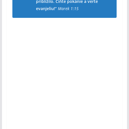
priblížilo. Čiňte pokánie a verte
evanjeliu!“
Marek 1:15