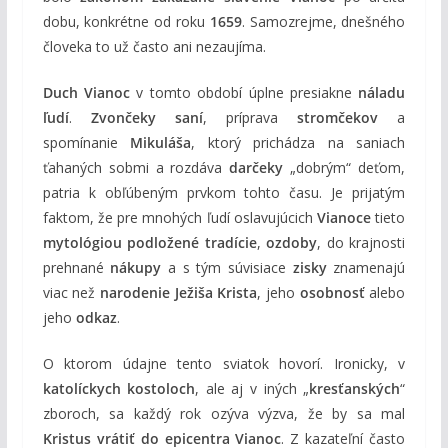
dobu, konkrétne od roku
1659
. Samozrejme, dnešného
človeka to už často ani nezaujíma.
Duch Vianoc
v tomto období úplne presiakne
náladu
ľudí
.
Zvončeky saní
, príprava
stromčekov
a
spomínanie
Mikuláša
, ktorý prichádza na saniach
ťahaných sobmi a rozdáva
darčeky
„dobrým“ deťom,
patria k obľúbeným prvkom tohto času. Je prijatým
faktom, že pre mnohých ľudí oslavujúcich
Vianoce
tieto
mytológiou podložené tradície
,
ozdoby
, do krajnosti
prehnané
nákupy
a s tým súvisiace
zisky
znamenajú
viac než
narodenie Ježiša Krista
, jeho
osobnosť
alebo
jeho
odkaz
.
O ktorom údajne tento sviatok hovorí. Ironicky, v
katolíckych kostoloch
, ale aj v iných „
kresťanských
“
zboroch, sa každý rok ozýva výzva, že by sa mal
Kristus vrátiť do epicentra Vianoc
. Z kazateľní často