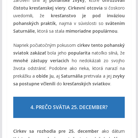
zároveň šírili aj
pohanské zvyky
, ktoré
ohrozovali
čistotu kresťanskej viery
.
Cirkevní otcovia
si čoskoro
uvedomili, že
kresťanstvo je pod inváziou
pohanských praktík
, najmä v súvislosti so
svätením
Saturnálie
, ktorá sa stala
mimoriadne populárnou
.
Napriek počiatočným pokusom
cirkev tento pohanský
sviatok zakázať
bola jeho
popularita
natoľko silná, že
mnohé zástupy veriacich
ho nedokázali zo svojho
života odstrániť. Podobne ako rieka, ktorá narazí na
prekážku a
obíde ju
, aj
Saturnália
pretrvala a jej
zvyky
sa postupne včlenili
do
kresťanských sviatkov
.
4. PREČO SVÄTIA 25. DECEMBER?
Cirkev sa rozhodla pre 25. december
ako dátum