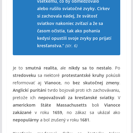
všetkému, čo by obmedzovalo
alebo rušilo sviatočné zvyky. Cirkev
si zachovala nádej, že svätosť
sviatkov nakoniec zvíťazí a že sa
časom očistia, tak ako pohania
kedysi opustili svoje zvyky po prijatí
kresťanstva.“
(str. 6)
Je to
smutná realita
, ale
nikdy sa to nestalo
. Po
stredoveku
sa niektoré
protestantské kruhy
pokúsili
reformovať aj
Vianoce
, no
bez skutočnej zmeny
.
Anglickí puritáni
tvrdo bojovali proti ich zachovávaniu,
pretože ich
nepovažovali za kresťanské sviatky
. V
americkom štáte Massachusetts
boli
Vianoce
zakázané
v roku
1659
, no zákaz sa ukázal ako
nepopulárny
a bol zrušený v roku
1681
.