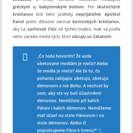
gréckym
aj
babylonským bohom
. Pre
skutočných
kresťanov
boli tieto praktiky
neprijateľné
.
Apoštol
Pavol
preto dôrazne varoval
korintských kresťanov
,
aby sa
zachovali čistí
od týchto tradícií, inak sa podľa
neho zaradia medzi tých, ktorí
obcujú so Satanom
.
„Čo teda hovorím? Že azda
obetované modlám je niečo? Alebo
že modla je niečo? Ale že to, čo
pohania zabíjajúc obetujú, obetujú
démonom a nie Bohu. A nechcel by
som, aby ste vy boli účastníkmi
démonov. Nemôžete piť kalich
Pánov i kalich démonov. Nemôžeme
mať účasť na stole Pánovom i na
stole démonov. Alebo či
popudzujeme Pána k hnevu?“
1.