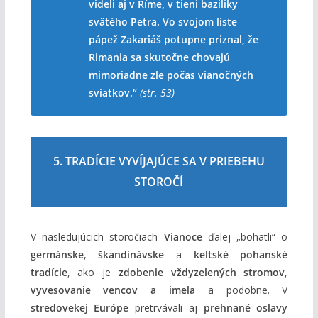
videli aj v Ríme, v tieni baziliky
svätého Petra. Vo svojom liste
pápež Zakariáš potupne priznal, že
Rimania sa skutočne chovajú
mimoriadne zle počas vianočných
sviatkov.“
(str. 53)
5. TRADÍCIE VYVÍJAJÚCE SA V PRIEBEHU
STOROČÍ
V nasledujúcich storočiach
Vianoce
ďalej „bohatli“ o
germánske
,
škandinávske
a
keltské pohanské
tradície
, ako je
zdobenie vždyzelených stromov
,
vyvesovanie vencov a imela
a podobne. V
stredovekej Európe
pretrvávali aj
prehnané oslavy