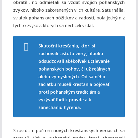
obrátili
, no
odmietali sa vzdať svojich pohanských
zvykov
, hlboko zakorenených v ich
kultúre
.
Saturnália
,
sviatok
pohanských pôžitkov a radostí
, bola jedným z
týchto zvykov, ktorých sa nechceli vzdať.
Skutoční kresťania, ktorí si
zachovali čistotu viery, hlboko
odsudzovali akékoľvek uctievanie
pohanských bohov, či už reálnych
alebo vymyslených. Od samého
začiatku museli kresťania bojovať
proti pohanským tradíciám a
vyzývať ľudí k pravde a k
zanechaniu hýrenia.
S rastúcim počtom
nových kresťanských veriacich
sa