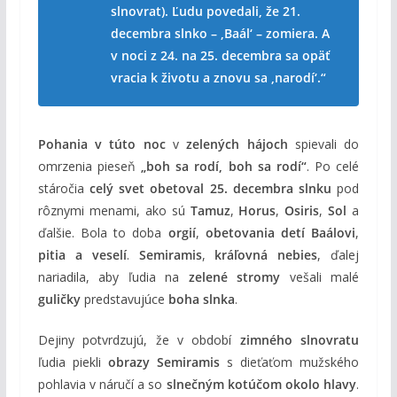
slnovrat). Ľudu povedali, že 21.
decembra slnko – ‚Baál‘ – zomiera. A
v noci z 24. na 25. decembra sa opäť
vracia k životu a znovu sa ‚narodí‘.“
Pohania v túto noc
v
zelených hájoch
spievali do
omrzenia pieseň
„boh sa rodí, boh sa rodí“
. Po celé
stáročia
celý svet obetoval 25. decembra slnku
pod
rôznymi menami, ako sú
Tamuz
,
Horus
,
Osiris
,
Sol
a
ďalšie. Bola to doba
orgií
,
obetovania detí Baálovi
,
pitia a veselí
.
Semiramis
,
kráľovná nebies
, ďalej
nariadila, aby ľudia na
zelené stromy
vešali malé
guličky
predstavujúce
boha slnka
.
Dejiny potvrdzujú, že v období
zimného slnovratu
ľudia piekli
obrazy Semiramis
s dieťaťom mužského
pohlavia v náručí a so
slnečným kotúčom okolo hlavy
.