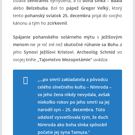
oslava
Semiramis
vymyslená, a to
boha slnka
–
Baála
alebo
Belzebuba
. Bol to
pápež Gregor Veľký
, ktorý
tento
pohanský sviatok 25. decembra
prijal do svojho
kánonu a tým ho
zcirkevnil
.
Spájanie pohanského solárneho mýtu
s
Ježišovým
menom
nie je nič iné než
skutočné rúhanie sa Bohu
a
jeho
Synovi Ježišovi Kristovi
.
Archeológ Schmid
vo
svojej knihe
„Tajomstvo Mezopotámie“
uvádza:
„…po smrti zakladateľa a pôvodcu
celého slnečného kultu – Nimroda –
sa jeho žena nikdy nevydala, avšak
niekoľko rokov po jeho smrti sa jej
narodil syn – 25. decembra. Túto
udalosť vysvetľovala tým, že duch
Nimroda ako boha slnka spôsobil
počatie jej syna Tamuza.“