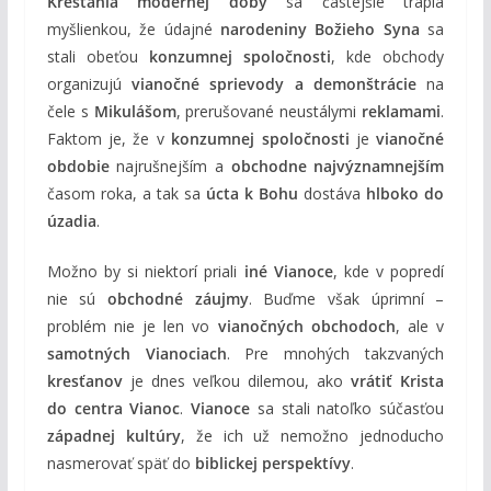
Kresťania modernej doby
sa častejšie trápia
myšlienkou, že údajné
narodeniny Božieho Syna
sa
stali obeťou
konzumnej spoločnosti
, kde obchody
organizujú
vianočné sprievody a demonštrácie
na
čele s
Mikulášom
, prerušované neustálymi
reklamami
.
Faktom je, že v
konzumnej spoločnosti
je
vianočné
obdobie
najrušnejším a
obchodne najvýznamnejším
časom roka, a tak sa
úcta k Bohu
dostáva
hlboko do
úzadia
.
Možno by si niektorí priali
iné Vianoce
, kde v popredí
nie sú
obchodné záujmy
. Buďme však úprimní –
problém nie je len vo
vianočných obchodoch
, ale v
samotných Vianociach
. Pre mnohých takzvaných
kresťanov
je dnes veľkou dilemou, ako
vrátiť Krista
do centra Vianoc
.
Vianoce
sa stali natoľko súčasťou
západnej kultúry
, že ich už nemožno jednoducho
nasmerovať späť do
biblickej perspektívy
.