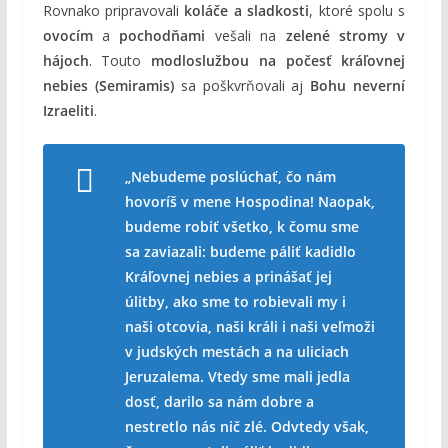
Rovnako pripravovali
koláče a sladkosti
, ktoré spolu s
ovocím
a
pochodňami
vešali na
zelené stromy v
hájoch
. Touto
modloslužbou na počesť kráľovnej
nebies (Semiramis)
sa poškvrňovali aj
Bohu neverní
Izraeliti
.
„Nebudeme poslúchať, čo nám
hovoríš v mene Hospodina! Naopak,
budeme robiť všetko, k čomu sme
sa zaviazali: budeme páliť kadidlo
Kráľovnej nebies a prinášať jej
úlitby, ako sme to robievali my i
naši otcovia, naši králi i naši veľmoži
v judských mestách a na uliciach
Jeruzalema. Vtedy sme mali jedla
dosť, darilo sa nám dobre a
nestretlo nás nič zlé. Odvtedy však,