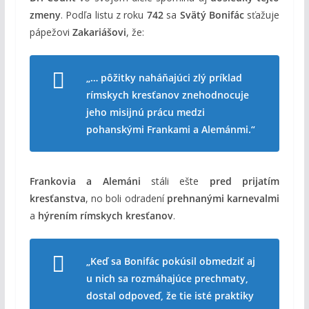
zmeny
. Podľa listu z roku
742
sa
Svätý Bonifác
sťažuje
pápežovi
Zakariášovi
, že:
„… pôžitky naháňajúci zlý príklad
rímskych kresťanov znehodnocuje
jeho misijnú prácu medzi
pohanskými Frankami a Alemánmi.“
Frankovia a Alemáni
stáli ešte
pred prijatím
kresťanstva
, no boli odradení
prehnanými karnevalmi
a
hýrením rímskych kresťanov
.
„Keď sa Bonifác pokúsil obmedziť aj
u nich sa rozmáhajúce prechmaty,
dostal odpoveď, že tie isté praktiky