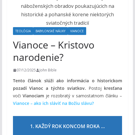
o
h
o
m
TEOLÓGIA
BABYLONSKÉ NÁUKY
VIANOCE
Vianoce – Kristovo
narodenie?
07/12/2025
John Bible
Tento článok slúži ako informácia o historickom
pozadí Vianoc a týchto sviatkov.
Postoj
kresťana
voči
Vianociam
je rozobratý v samostatnom článku –
Vianoce – ako ich sláviť na Božiu slávu?
1.
KAŽDÝ ROK KONCOM ROKA …