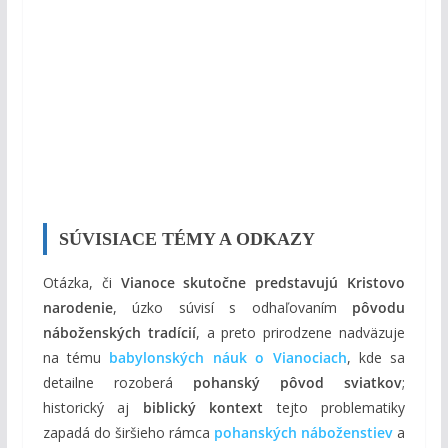
SÚVISIACE TÉMY A ODKAZY
Otázka, či
Vianoce skutočne predstavujú Kristovo
narodenie
, úzko súvisí s odhaľovaním
pôvodu
náboženských tradícií
, a preto prirodzene nadväzuje
na tému
babylonských náuk o Vianociach
, kde sa
detailne rozoberá
pohanský pôvod sviatkov
;
historický aj
biblický kontext
tejto problematiky
zapadá do širšieho rámca
pohanských náboženstiev
a