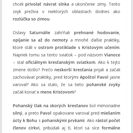
chceli
privolať návrat slnka
a ukončenie zimy. Tento
zvyk prežíva v niektorých oblastiach dodnes ako
rozlúčka so zimou
.
Oslavy
Saturnálie
zahŕňali
prehnané hodovanie
,
opíjanie sa až do nemoty
a mnohé ďalšie praktiky,
ktoré stáli v
ostrom protiklade s Kristovým učením
.
Napriek tomu sa tento sviatok – pod názvom
Vianoce
– stal
oficiálnym kresťanským sviatkom
. Ako k tejto
zmene došlo? Prečo
neskorší kresťania
prijali a začali
zachovávať praktiky, pred ktorými
Apoštol Pavol
jasne
varoval? Ako sa stalo, že sa tieto
pohanské zvyky
začali konať
v mene Kristovom
?
Pohanský tlak na skorých kresťanov
bol mimoriadne
silný
, a preto
Pavol
opakovane varoval pred
miešaním
úcty k Bohu
s
pohanskými prvkami
. Ako
rástol počet
členov cirkvi
, pribúdali aj tí, ktorí sa síce
formálne