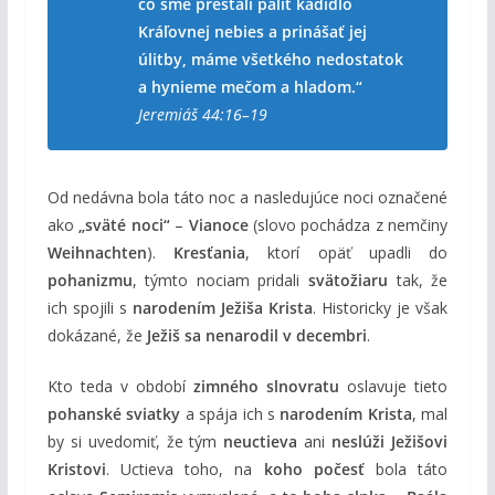
čo sme prestali páliť kadidlo
Kráľovnej nebies a prinášať jej
úlitby, máme všetkého nedostatok
a hynieme mečom a hladom.“
Jeremiáš 44:16–19
Od nedávna bola táto noc a nasledujúce noci označené
ako
„sväté noci“
–
Vianoce
(slovo pochádza z nemčiny
Weihnachten
).
Kresťania
, ktorí opäť upadli do
pohanizmu
, týmto nociam pridali
svätožiaru
tak, že
ich spojili s
narodením Ježiša Krista
. Historicky je však
dokázané, že
Ježiš sa nenarodil v decembri
.
Kto teda v období
zimného slnovratu
oslavuje tieto
pohanské sviatky
a spája ich s
narodením Krista
, mal
by si uvedomiť, že tým
neuctieva
ani
neslúži Ježišovi
Kristovi
. Uctieva toho, na
koho počesť
bola táto