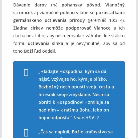
Dávanie darov
má
pohanský pôvod
.
Vianočný
stromček
aj
vianočné poleno
v krbe sú
pozostatkami
germánskeho uctievania prírody
(Jeremiáš 10:3–4).
Žiadna cirkev nemôže podporovať Vianoce
a ich
ducha bez toho, aby nesmerovala k
záhube
. Ide stále o
formu
uctievania slnka
a je nevyhnutné, aby sa od
toho
Boží ľud
oddelil.
„Hľadajte Hospodina, kým sa dá
nájsť, vzývajte ho, kým je blízko.
Bezbožný nech opustí svoju cestu a
hriešnik svoje zmýšľanie. Nech sa
obráti k Hospodinovi – zmiluje sa
nad ním – k nášmu Bohu, lebo on
hojne odpúšťa.“
Izaiáš 55:6–7
„Čas sa naplnil, Božie kráľovstvo sa