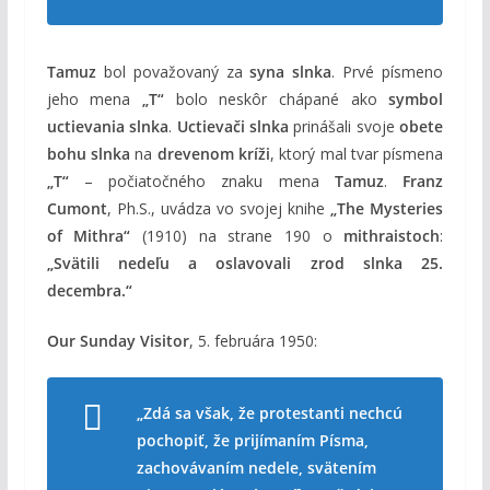
Tamuz
bol považovaný za
syna slnka
. Prvé písmeno
jeho mena
„T“
bolo neskôr chápané ako
symbol
uctievania slnka
.
Uctievači slnka
prinášali svoje
obete
bohu slnka
na
drevenom kríži
, ktorý mal tvar písmena
„T“
– počiatočného znaku mena
Tamuz
.
Franz
Cumont
, Ph.S., uvádza vo svojej knihe
„The Mysteries
of Mithra“
(1910) na strane 190 o
mithraistoch
:
„Svätili nedeľu a oslavovali zrod slnka 25.
decembra.“
Our Sunday Visitor
, 5. februára 1950:
„Zdá sa však, že protestanti nechcú
pochopiť, že prijímaním Písma,
zachovávaním nedele, svätením