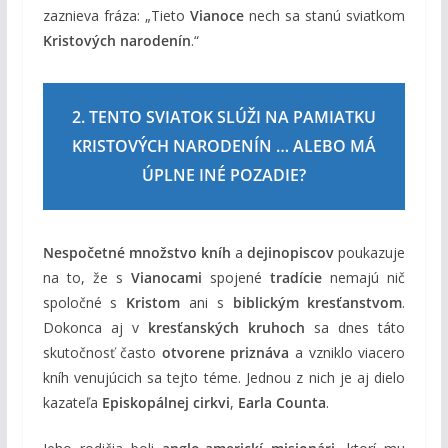
zaznieva fráza: „Tieto
Vianoce
nech sa stanú sviatkom
Kristových narodenín
.“
2. TENTO SVIATOK SLÚŽI NA PAMIATKU
KRISTOVÝCH NARODENÍN … ALEBO MÁ
ÚPLNE INÉ POZADIE?
Nespočetné množstvo kníh
a
dejinopiscov
poukazuje
na to, že s
Vianocami
spojené
tradície
nemajú nič
spoločné s
Kristom
ani s
biblickým kresťanstvom
.
Dokonca aj v
kresťanských kruhoch
sa dnes táto
skutočnosť často
otvorene priznáva
a vzniklo viacero
kníh venujúcich sa tejto téme. Jednou z nich je aj dielo
kazateľa
Episkopálnej cirkvi
,
Earla Counta
.