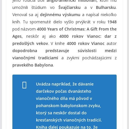
Jeho rodičia boli
anglo-americkí misionári
, ktorí mu
umožnili štúdium vo
Švajčiarsku
a v
Bulharsku
.
Venoval sa aj
dejinnému výskumu
a napísal niekoľko
kníh. Tu spomenuté dielo vyšlo prvýkrát v roku
1948
pod názvom
4000 Years of Christmas: A Gift From the
Ages
, neskôr aj ako
4000 rokov Vianoc: dar z
predošlých vekov
. V knihe
4000 rokov Vianoc
autor
dopodrobna predstavuje súvislosti medzi
vianočnými tradíciami
a zvykmi pochádzajúcimi z
pravekého Babylona
.
Uvádza napríklad, že dávanie
darčekov počas dvanásteho
vianočného dňa má pôvod v
pohanskom babylonskom zvyku,
ktorý sa neskôr dostal do
kresťanských vianočných tradícií.
Kniha ďalej poukazuje na to, že