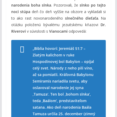
narodenia boha slnka
. Pozorovali, že
slnko po tejto
noci stúpa
deň čo deň vyššie na obzore a vykladali si
to ako rast novonarodeného
slnečného dieťaťa
. Na
otázku položenú bývalému jezuitskému kňazovi
Dr.
Riverovi
v súvislosti s
Vianocami
odpovedá:
„Biblia hovorí: Jeremiáš 51:7 –
Zlatým kalichom v ruke
Hospodinovej bol Babylon – opíjal
celý svet. Národy z neho pili víno,
až sa pomiatli. Kráľovná Babylonu
Semiramis nariadila svetu, aby
oslavoval narodenie jej syna
‚Tamuza‘. Ten bol ‚bohom slnka‘,
teda ‚Baálom‘, predstaviteľom
satana. Ako deň narodenia Baála
Tamuza určila 25. december (zimný