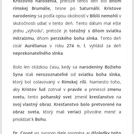
Kristovho narodenia
, pretože tento deň bol
dňom
rímskej Brumálie
, tesne po
Saturnálii
.
Kristove
narodeniny
sa podľa opisu okolností v
Biblii
nemohli
v
skutočnosti udiať v tento deň. Tento dátum mal ešte
jednu „výhodu“, pretože je
totožný s dňom sviatku
mitraizmu
, dňom
perzského boha slnka
. Tento deň
cisár
Aurélianus
v roku
274 n. l.
vyhlásil za deň
neprekonateľného slnka
.
Bolo len otázkou času, kedy sa
narodeniny Božieho
Syna
stali
nerozoznateľné
od
sviatku boha slnka
,
ktorý bol oslavovaný v
Rímskej ríši
. Namiesto toho,
aby
Kristov ľud
zotrval v
pravde
a priniesol
zmenu
svetu
, tento
pohanský svet
zmenil
kresťanstvo
na
svoj vlastný obraz
.
Kresťanstvo bolo pretvorené na
obraz sveta
, ktorý mali
veriaci
pôvodne meniť a
privádzať k
Bohu
.
Dr. Count
vo svojom diele spomína aj
dôsledky tejto