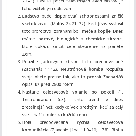
2:1–3). Rastúci počet
televíznych evanjelistov
je
toho viditeľným dôkazom.
Ľudstvo
bude disponovať
schopnosťami zničiť
všetok život
(Matúš 24:21–22). Keď
Ježiš
vyslovil
toto proroctvo, zbraňami boli
meče a kopije
. Dnes
máme
jadrové
,
biologické
a
chemické zbrane
,
ktoré dokážu
zničiť celé stvorenie
na planéte
Zem.
Použitie
jadrových zbraní
bolo predpovedané
(Zachariáš 14:12).
Neutrónová bomba
rozpúšťa
svoje obete presne tak, ako to
prorok Zachariáš
opísal už
pred 2500 rokmi
.
Nastane
celosvetové volanie po pokoji
(1.
Tesaloničanom 5:3). Tento trend je dnes
zreteľnejší než kedykoľvek predtým
, keď sa celý
svet snaží o
mier za každú cenu
.
Bola predpovedaná
rýchla celosvetová
komunikácia
(Zjavenie Jána 11:9–10; 17:8).
Biblia