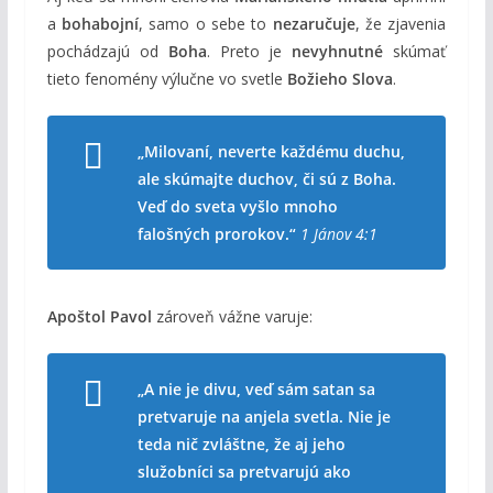
a
bohabojní
, samo o sebe to
nezaručuje
, že zjavenia
pochádzajú od
Boha
. Preto je
nevyhnutné
skúmať
tieto fenomény výlučne vo svetle
Božieho Slova
.
„Milovaní, neverte každému duchu,
ale skúmajte duchov, či sú z Boha.
Veď do sveta vyšlo mnoho
falošných prorokov.“
1 Jánov 4:1
Apoštol Pavol
zároveň vážne varuje:
„A nie je divu, veď sám satan sa
pretvaruje na anjela svetla. Nie je
teda nič zvláštne, že aj jeho
služobníci sa pretvarujú ako