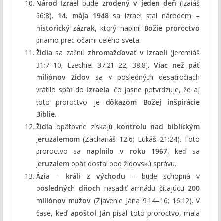
Národ Izrael
bude
zrodený v jeden deň
(Izaiáš
66:8).
14. mája 1948
sa Izrael stal národom –
historický zázrak
, ktorý naplnil
Božie proroctvo
priamo pred očami celého sveta.
Židia
sa začnú
zhromažďovať v Izraeli
(Jeremiáš
31:7–10; Ezechiel 37:21–22; 38:8).
Viac než päť
miliónov Židov
sa v posledných desaťročiach
vrátilo späť do
Izraela
, čo jasne potvrdzuje, že aj
toto proroctvo je
dôkazom Božej inšpirácie
Biblie
.
Židia
opätovne získajú
kontrolu nad biblickým
Jeruzalemom
(Zachariáš 12:6; Lukáš 21:24). Toto
proroctvo sa
naplnilo v roku 1967
, keď sa
Jeruzalem
opäť dostal pod židovskú správu.
Ázia
–
králi z východu
– bude schopná v
posledných dňoch
nasadiť armádu čítajúcu
200
miliónov mužov
(Zjavenie Jána 9:14–16; 16:12). V
čase, keď
apoštol Ján
písal toto proroctvo, mala