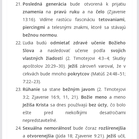
Posledná generácia
bude otvorená k prijatiu
znamenia
na
pravú ruku
a na
čelo
(Zjavenie
13:16). Vidíme rastúcu fascináciu
tetovaniami
,
piercingmi
a telesnými znakmi, ktoré sa stávajú
bežnou normou
.
Ľudia budú
odmietať zdravé učenie Božieho
Slova
a nasledovať učenie podľa
svojich
vlastných žiadostí
(2. Timotejovi 4:3–4; Skutky
apoštolov 20:29–30).
Ježiš
zároveň varoval, že v
cirkvách bude mnoho
pokrytcov
(Matúš 24:48–51;
7:22–23).
Rúhanie
sa stane
bežným javom
(2. Timotejovi
3:2; Zjavenie 16:9, 11, 21).
Božie meno
a meno
Ježiša Krista
sa dnes používajú
bez úcty
, čo bolo
ešte pred niekoľkými desaťročiami
nepredstaviteľné.
Sexuálna nemorálnosť
bude čoraz
rozšírenejšia
a
otvorenejšia
(Júda 18; Zjavenie 9:21).
Ježiš
učil,