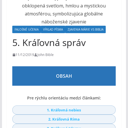
o
h
o
m
FALOŠNÉ UČENIA
VÝKLAD PÍSMA
ZJAVENIA MÁRIE VS BIBLIA
5. Kráľovná správ
11/12/2019
John Bible
OBSAH
Pre rýchlu orientáciu medzi článkami:
1. Kráľovná nebies
2. Kráľovná Ríma