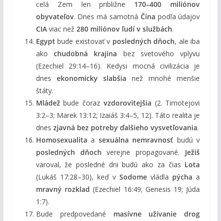
celá Zem len približne
170–400 miliónov
obyvateľov
. Dnes má samotná
Čína
podľa údajov
CIA
viac než
280 miliónov ľudí v službách
.
Egypt
bude existovať v
posledných dňoch
, ale iba
ako
chudobná krajina
bez svetového vplyvu
(Ezechiel 29:14–16). Kedysi mocná civilizácia je
dnes
ekonomicky slabšia
než mnohé menšie
štáty.
Mládež
bude čoraz
vzdorovitejšia
(2. Timotejovi
3:2–3; Marek 13:12; Izaiáš 3:4–5, 12). Táto realita je
dnes
zjavná bez potreby ďalšieho vysvetľovania
.
Homosexualita
a
sexuálna nemravnosť
budú v
posledných dňoch
verejne propagované.
Ježiš
varoval, že posledné dni budú ako za čias
Lota
(Lukáš 17:28–30), keď v
Sodome
vládla
pýcha
a
mravný rozklad
(Ezechiel 16:49; Genesis 19; Júda
1:7).
Bude predpovedané
masívne užívanie drog