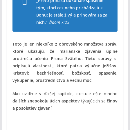
„Preto prináša dokonalé spasenie
tým, ktorí cez neho prichádzajú k
Bohu; je stále živý a prihovára sa za
nich.“
Židom 7:25
Toto je len niekoľko z obrovského množstva správ,
ktoré ukazujú, že mariánske zjavenia úplne
protirečia učeniu Písma Svätého. Tieto správy si
pripisujú vlastnosti, ktoré patria výlučne Ježišovi
Kristovi: bezhriešnosť, božskosť, spasenie,
vykúpenie, prostredníctvo a večnú moc.
Ako uvidíme v ďalšej kapitole, existuje ešte mnoho
ďalších znepokojujúcich aspektov
týkajúcich sa
činov
a posolstiev zjavení
.