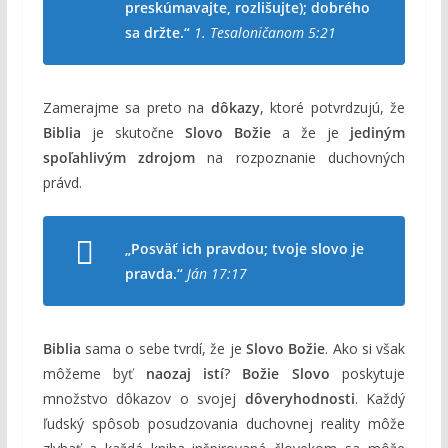
preskúmavajte, rozlišujte); dobrého
sa držte.“
1. Tesaloničanom 5:21
Zamerajme sa preto na
dôkazy
, ktoré potvrdzujú, že
Biblia
je skutočne
Slovo Božie
a že je
jediným
spoľahlivým zdrojom
na rozpoznanie duchovných
právd.
„Posväť ich pravdou; tvoje slovo je
pravda.“
Ján 17:17
Biblia
sama o sebe tvrdí, že je
Slovo Božie
. Ako si však
môžeme byť
naozaj istí
?
Božie Slovo
poskytuje
množstvo dôkazov o svojej
dôveryhodnosti
. Každý
ľudský spôsob posudzovania duchovnej reality môže