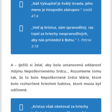
„Náš Vykupiteľ je Svätý Izraela. Jeho
meno je Hospodin zástupov.“
Izaiáš
47:4
„Veď aj Kristus, sám spravodlivý, raz
trpel za hriechy nespravodlivých,
aby nás priviedol k Bohu.“
1. Petrov
3:18
A – (Ježiš) si želal, aby bola ustanovená oddanosť
môjmu Nepoškvrnenému Srdcu… Rozumieme tomu
tak, že to bolo Nepoškvrnené Srdce Márie, ktoré
bolo rozhorčené hriechmi ľudstva, ktoré musia byť
odčinené.
„Kristus však obetoval za hriechy