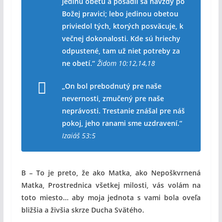
jedinú obetu a posadil sa navždy po
Božej pravici; lebo jedinou obetou
priviedol tých, ktorých posväcuje, k
večnej dokonalosti. Kde sú hriechy
odpustené, tam už niet potreby za
ne obetí.“
Židom 10:12,14,18
„On bol prebodnutý pre naše
nevernosti, zmučený pre naše
neprávosti. Trestanie znášal pre náš
pokoj, jeho ranami sme uzdravení.“
Izaiáš 53:5
B – To je preto, že ako Matka, ako Nepoškvrnená
Matka, Prostrednica všetkej milosti, vás volám na
toto miesto… aby moja jednota s vami bola oveľa
bližšia a živšia skrze Ducha Svätého.