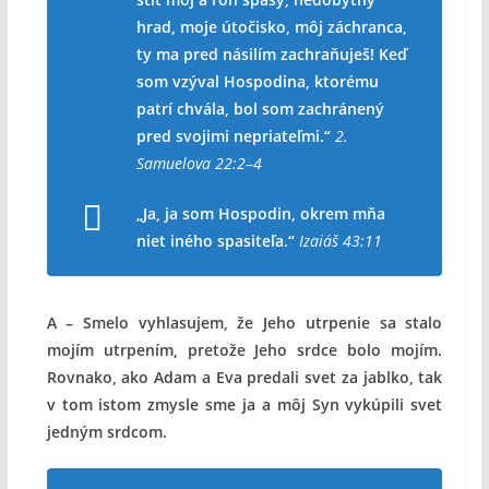
hrad, moje útočisko, môj záchranca,
ty ma pred násilím zachraňuješ! Keď
som vzýval Hospodina, ktorému
patrí chvála, bol som zachránený
pred svojimi nepriateľmi.“
2.
Samuelova 22:2–4
„Ja, ja som Hospodin, okrem mňa
niet iného spasiteľa.“
Izaiáš 43:11
A – Smelo vyhlasujem, že Jeho utrpenie sa stalo
mojím utrpením, pretože Jeho srdce bolo mojím.
Rovnako, ako Adam a Eva predali svet za jablko, tak
v tom istom zmysle sme ja a môj Syn vykúpili svet
jedným srdcom.