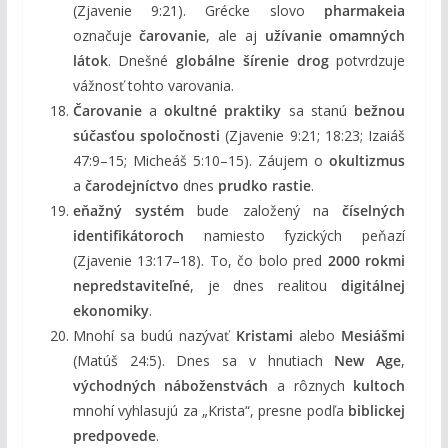
(Zjavenie 9:21). Grécke slovo
pharmakeia
označuje
čarovanie
, ale aj
užívanie omamných
látok
. Dnešné
globálne šírenie drog
potvrdzuje
vážnosť tohto varovania.
Čarovanie
a
okultné praktiky
sa stanú
bežnou
súčasťou spoločnosti
(Zjavenie 9:21; 18:23; Izaiáš
47:9–15; Micheáš 5:10–15). Záujem o
okultizmus
a
čarodejníctvo
dnes
prudko rastie
.
eňažný systém
bude založený na
číselných
identifikátoroch
namiesto fyzických peňazí
(Zjavenie 13:17–18). To, čo bolo pred
2000 rokmi
nepredstaviteľné
, je dnes realitou
digitálnej
ekonomiky
.
Mnohí sa budú nazývať
Kristami
alebo
Mesiášmi
(Matúš 24:5). Dnes sa v hnutiach
New Age
,
východných náboženstvách
a rôznych
kultoch
mnohí vyhlasujú za „Krista“, presne podľa
biblickej
predpovede
.