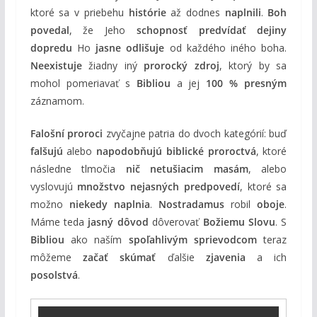
ktoré sa v priebehu
histórie
až dodnes
naplnili
.
Boh
povedal
, že Jeho
schopnosť predvídať dejiny
dopredu
Ho
jasne odlišuje
od každého iného boha.
Neexistuje
žiadny iný
prorocký zdroj
, ktorý by sa
mohol pomeriavať s
Bibliou
a jej
100 % presným
záznamom.
Falošní proroci
zvyčajne patria do dvoch kategórií: buď
falšujú
alebo
napodobňujú biblické proroctvá
, ktoré
následne tlmočia
nič netušiacim masám
, alebo
vyslovujú
množstvo nejasných predpovedí
, ktoré sa
možno
niekedy naplnia
.
Nostradamus
robil
oboje
.
Máme teda
jasný dôvod
dôverovať
Božiemu Slovu
. S
Bibliou
ako naším
spoľahlivým sprievodcom
teraz
môžeme
začať skúmať
ďalšie
zjavenia
a ich
posolstvá
.