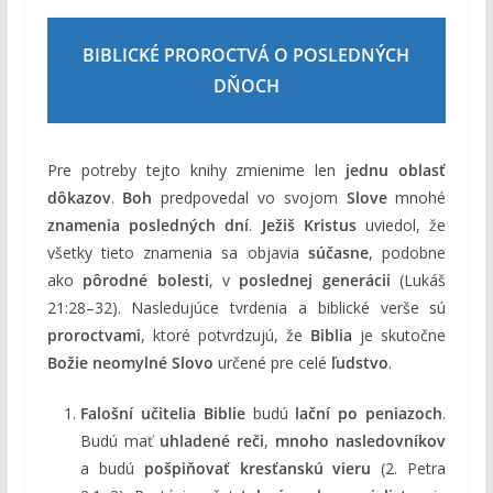
BIBLICKÉ PROROCTVÁ O POSLEDNÝCH
DŇOCH
Pre potreby tejto knihy zmienime len
jednu oblasť
dôkazov
.
Boh
predpovedal vo svojom
Slove
mnohé
znamenia posledných dní
.
Ježiš Kristus
uviedol, že
všetky tieto znamenia sa objavia
súčasne
, podobne
ako
pôrodné bolesti
, v
poslednej generácii
(Lukáš
21:28–32). Nasledujúce tvrdenia a biblické verše sú
proroctvami
, ktoré potvrdzujú, že
Biblia
je skutočne
Božie neomylné Slovo
určené pre celé
ľudstvo
.
Falošní učitelia Biblie
budú
lační po peniazoch
.
Budú mať
uhladené reči
,
mnoho nasledovníkov
a budú
pošpiňovať kresťanskú vieru
(2. Petra