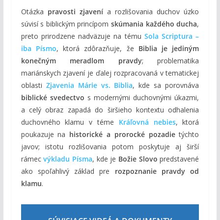
Otázka
pravosti zjavení
a rozlišovania duchov úzko
súvisí s biblickým princípom
skúmania každého ducha
,
preto prirodzene nadväzuje na tému
Sola Scriptura –
iba Písmo
, ktorá zdôrazňuje, že
Biblia je jediným
konečným meradlom pravdy
; problematika
mariánskych zjavení je ďalej rozpracovaná v tematickej
oblasti
Zjavenia Márie vs. Biblia
, kde sa porovnáva
biblické svedectvo
s modernými duchovnými úkazmi,
a celý obraz zapadá do širšieho kontextu odhalenia
duchovného klamu v téme
Kráľovná nebies
, ktorá
poukazuje na
historické a prorocké pozadie
týchto
javov; istotu rozlišovania potom poskytuje aj širší
rámec
výkladu Písma
, kde je
Božie Slovo
predstavené
ako spoľahlivý základ pre
rozpoznanie pravdy od
klamu
.