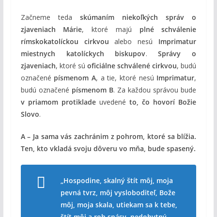
Začneme teda
skúmaním niekoľkých správ o
zjaveniach Márie
, ktoré majú
plné schválenie
rímskokatolíckou cirkvou
alebo nesú
Imprimatur
miestnych katolíckych biskupov
.
Správy o
zjaveniach
, ktoré sú
oficiálne schválené cirkvou
, budú
označené
písmenom A
, a tie, ktoré nesú
Imprimatur
,
budú označené
písmenom B
. Za každou správou bude
v priamom protiklade
uvedené
to, čo hovorí Božie
Slovo
.
A – Ja sama vás zachránim z pohrom, ktoré sa blížia.
Ten, kto vkladá svoju dôveru vo mňa, bude spasený.
„Hospodine, skalný štít môj, moja
pevná tvrz, môj vysloboditeľ, Bože
môj, moja skala, utiekam sa k tebe,
štít môj a roh spásy, nedobytný