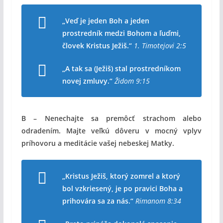
„Veď je jeden Boh a jeden
prostredník medzi Bohom a ľuďmi,
človek Kristus Ježiš.“
1. Timotejovi 2:5
„A tak sa (Ježiš) stal prostredníkom
novej zmluvy.“
Židom 9:15
B – Nenechajte sa premôcť strachom alebo
odradením. Majte veľkú dôveru v mocný vplyv
príhovoru a meditácie vašej nebeskej Matky.
„Kristus Ježiš, ktorý zomrel a ktorý
bol vzkriesený, je po pravici Boha a
prihovára sa za nás.“
Rimanom 8:34