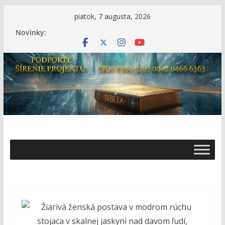
Skip
piatok, 7 augusta, 2026
to
Novinky:
content
Ž
i
v
o
t
s
B