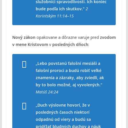
služobníci spravodlivosti. Ich koniec
bude podľa ich skutkov.“
2
Korintským 11:14–15
Nový zákon
opakovane a dôrazne varuje pred
zvodom
v mene Kristovom
v
posledných dňoch
:
„Lebo povstanú falošní mesiáši a
falošní proroci a budú robiť veľké
znamenia a zázraky, aby zviedli, ak
by to bolo možné, aj vyvolených.“
Matúš 24:24
„Duch výslovne hovorí, že v
posledných časoch niektorí
odpadnú od viery a budú sa
pridŕžať bludných duchov a náuk