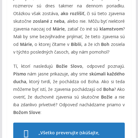
rozmerov sú dnes takmer na dennom poriadku.
Otázkou však zostáva,
ako rozlíšiť
, či sú tieto zjavenia
skutočne
zoslané z neba
, alebo nie. Môžu byť niektoré
zjavenia naozaj od
Márie
, zatiaľ čo iné sú
klamstvom
?
Mali by sme bezvýhradne prijímať, že tieto zjavenia sú
od
Márie
, o ktorej čítame v
Biblii
, a že ich
Boh
zosiela
v týchto posledných časoch, aby nám pomohol?
Tí, ktorí nasledujú
Božie Slovo
, odpoveď poznajú.
Písmo
nám jasne prikazuje, aby sme
skúmali každého
ducha
, ktorý tvrdí, že pochádza od Boha. Ako si teda
môžeme byť istí, že zjavenia pochádzajú od
Boha
? Ako
overiť, že duchovné zjavenia sú skutočne
Božie
a nie
iba zdanlivo prívetivé? Odpoveď nachádzame priamo v
Božom Slove
:
„Všetko preverujte (skúšajte,