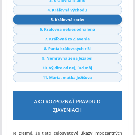
3. Kráľovná Islamu
4. Kráľovná východu
5. Kráľovná správ
6. Kráľovná nebies odhalená
7. Kráľovná zo Zjavenia
8. Pania kráľovských ríší
9. Nemravná žena Jezábel
10. Výjdite od nej, ľud môj
11. Mária, matka Ježišova
AKO ROZPOZNAŤ PRAVDU O
ZJAVENIACH
Je zrejmé, že tieto
celosvetové úkazy
impozantných