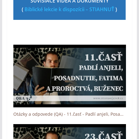
SÚVISIACE VIDEÁ A DOKUMENTY
(
Biblické lekcie k dispozícii – STIAHNUŤ
)
Otázky a odpovede (QA) - 11.časť - Padlí anjeli, Posadnutie, Fatima a jej proroctvá, Význam ruženca