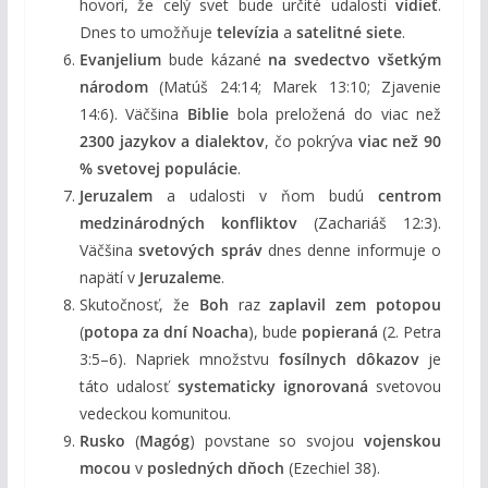
hovorí, že celý svet bude určité udalosti
vidieť
.
Dnes to umožňuje
televízia
a
satelitné siete
.
Evanjelium
bude kázané
na svedectvo všetkým
národom
(Matúš 24:14; Marek 13:10; Zjavenie
14:6). Väčšina
Biblie
bola preložená do viac než
2300 jazykov a dialektov
, čo pokrýva
viac než 90
% svetovej populácie
.
Jeruzalem
a udalosti v ňom budú
centrom
medzinárodných konfliktov
(Zachariáš 12:3).
Väčšina
svetových správ
dnes denne informuje o
napätí v
Jeruzaleme
.
Skutočnosť, že
Boh
raz
zaplavil zem potopou
(
potopa za dní Noacha
), bude
popieraná
(2. Petra
3:5–6). Napriek množstvu
fosílnych dôkazov
je
táto udalosť
systematicky ignorovaná
svetovou
vedeckou komunitou.
Rusko
(
Magóg
) povstane so svojou
vojenskou
mocou
v
posledných dňoch
(Ezechiel 38).