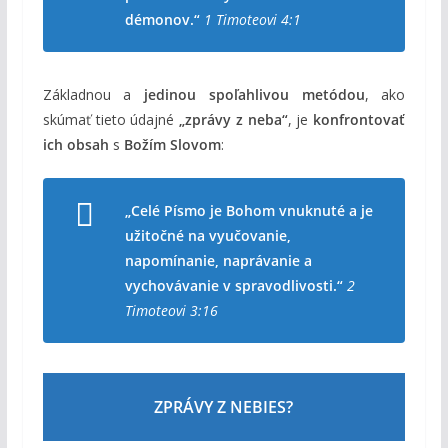
démonov.“
1 Timoteovi 4:1
Základnou a
jedinou spoľahlivou metódou
, ako
skúmať tieto údajné
„zprávy z neba“
, je
konfrontovať
ich obsah
s
Božím Slovom
:
„Celé Písmo je Bohom vnuknuté a je
užitočné na vyučovanie,
napomínanie, naprávanie a
vychovávanie v spravodlivosti.“
2
Timoteovi 3:16
ZPRÁVY Z NEBIES?