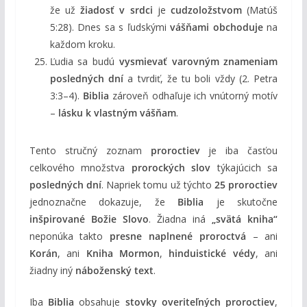
že už
žiadosť v srdci
je
cudzoložstvom
(Matúš
5:28). Dnes sa s ľudskými
vášňami obchoduje
na
každom kroku.
Ľudia sa budú
vysmievať varovným znameniam
posledných dní
a tvrdiť, že tu boli vždy (2. Petra
3:3–4).
Biblia
zároveň odhaľuje ich vnútorný motív
–
lásku k vlastným vášňam
.
Tento stručný zoznam
proroctiev
je iba časťou
celkového množstva
prorockých slov
týkajúcich sa
posledných dní
. Napriek tomu už týchto
25 proroctiev
jednoznačne dokazuje, že
Biblia
je skutočne
inšpirované Božie Slovo
. Žiadna iná
„svätá kniha“
neponúka takto
presne naplnené proroctvá
– ani
Korán
, ani
Kniha Mormon
,
hinduistické védy
, ani
žiadny iný
náboženský text
.
Iba
Biblia
obsahuje
stovky overiteľných proroctiev
,