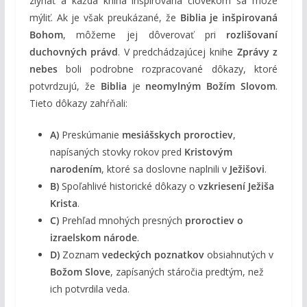
zlyhať a každá kniha inšpirovaná človekom sa môže
mýliť. Ak je však preukázané, že
Biblia je inšpirovaná
Bohom
, môžeme jej dôverovať pri
rozlišovaní
duchovných právd
. V predchádzajúcej knihe
Zprávy z
nebes
boli podrobne rozpracované dôkazy, ktoré
potvrdzujú, že
Biblia
je
neomylným Božím Slovom
.
Tieto dôkazy zahŕňali:
A)
Preskúmanie
mesiášskych proroctiev
,
napísaných stovky rokov pred
Kristovým
narodením
, ktoré sa doslovne naplnili v
Ježišovi
.
B)
Spoľahlivé historické dôkazy o
vzkriesení Ježiša
Krista
.
C)
Prehľad mnohých presných
proroctiev o
izraelskom národe
.
D)
Zoznam
vedeckých poznatkov
obsiahnutých v
Božom Slove
, zapísaných stáročia predtým, než
ich potvrdila veda.