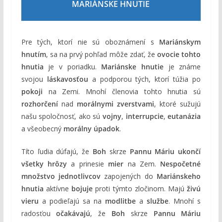
MARIÁNSKE HNUTIE
Pre tých, ktorí nie sú oboznámení s
Mariánskym
hnutím
, sa na prvý pohľad môže zdať, že
ovocie tohto
hnutia
je v poriadku.
Mariánske hnutie
je známe
svojou
láskavosťou
a podporou tých, ktorí túžia po
pokoji
na Zemi. Mnohí členovia tohto hnutia sú
rozhorčení
nad
morálnymi zverstvami
, ktoré sužujú
našu spoločnosť, ako sú
vojny
,
interrupcie
,
eutanázia
a všeobecný
morálny úpadok
.
Títo ľudia dúfajú, že
Boh
skrze
Pannu Máriu
ukončí
všetky hrôzy
a prinesie
mier
na Zem.
Nespočetné
množstvo jednotlivcov
zapojených do
Mariánskeho
hnutia
aktívne
bojuje
proti týmto zločinom. Majú
živú
vieru
a podieľajú sa na
modlitbe
a
službe
. Mnohí s
radosťou
očakávajú
, že
Boh
skrze
Pannu Máriu