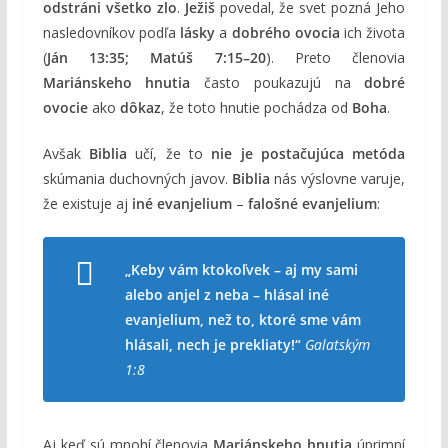
odstráni všetko zlo
.
Ježiš
povedal, že svet pozná Jeho
nasledovníkov podľa
lásky
a
dobrého ovocia
ich života
(
Ján 13:35; Matúš 7:15–20
). Preto členovia
Mariánskeho hnutia
často poukazujú na
dobré
ovocie
ako
dôkaz
, že toto hnutie pochádza od
Boha
.
Avšak
Biblia
učí, že to
nie je postačujúca metóda
skúmania duchovných javov.
Biblia
nás výslovne varuje,
že existuje aj
iné evanjelium
–
falošné evanjelium
:
„Keby vám ktokoľvek – aj my sami
alebo anjel z neba – hlásal iné
evanjelium, než to, ktoré sme vám
hlásali, nech je prekliaty!“
Galatským
1:8
Aj keď sú mnohí členovia
Mariánskeho hnutia
úprimní