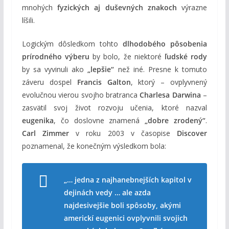
mnohých
fyzických aj duševných znakoch
výrazne
líšili.
Logickým dôsledkom tohto
dlhodobého pôsobenia
prírodného výberu
by bolo, že niektoré
ľudské rody
by sa vyvinuli ako
„lepšie“
než iné. Presne k tomuto
záveru dospel
Francis Galton
, ktorý – ovplyvnený
evolučnou vierou svojho bratranca
Charlesa Darwina
–
zasvätil svoj život rozvoju učenia, ktoré nazval
eugenika
, čo doslovne znamená
„dobre zrodený“
.
Carl Zimmer
v roku 2003 v časopise
Discover
poznamenal, že konečným výsledkom bola:
„… jedna z najhanebnejších kapitol v
dejinách vedy … ale azda
najdesivejšie boli spôsoby, akými
americkí eugenici ovplyvnili svojich