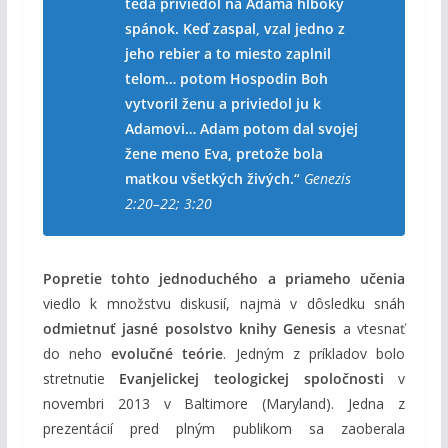
teda priviedol na Adama hlboký
spánok. Keď zaspal, vzal jedno z
jeho rebier a to miesto zaplnil
telom… potom Hospodin Boh
vytvoril ženu a priviedol ju k
Adamovi… Adam potom dal svojej
žene meno Eva, pretože bola
matkou všetkých živých.“
Genezis
2:20–22; 3:20
Popretie tohto jednoduchého a priameho učenia
viedlo k množstvu diskusií, najmä v dôsledku snáh
odmietnuť jasné posolstvo knihy Genesis
a vtesnať
do neho
evolučné teórie
. Jedným z príkladov bolo
stretnutie
Evanjelickej teologickej spoločnosti
v
novembri 2013 v Baltimore (Maryland). Jedna z
prezentácií pred plným publikom sa zaoberala