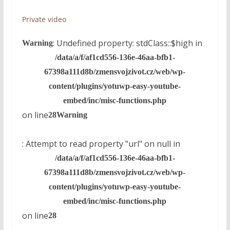
Private video
: Undefined property: stdClass::$high in
Warning
/data/a/f/af1cd556-136e-46aa-bfb1-
67398a111d8b/zmensvojzivot.cz/web/wp-
content/plugins/yotuwp-easy-youtube-
embed/inc/misc-functions.php
on line
28
Warning
: Attempt to read property "url" on null in
/data/a/f/af1cd556-136e-46aa-bfb1-
67398a111d8b/zmensvojzivot.cz/web/wp-
content/plugins/yotuwp-easy-youtube-
embed/inc/misc-functions.php
on line
28