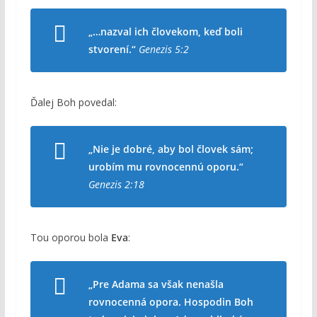
„…nazval ich človekom, keď boli
stvorení.“
Genezis 5:2
Ďalej Boh povedal:
„Nie je dobré, aby bol človek sám;
urobím mu rovnocennú oporu.“
Genezis 2:18
Tou oporou bola
Eva
:
„Pre Adama sa však nenašla
rovnocenná opora. Hospodin Boh