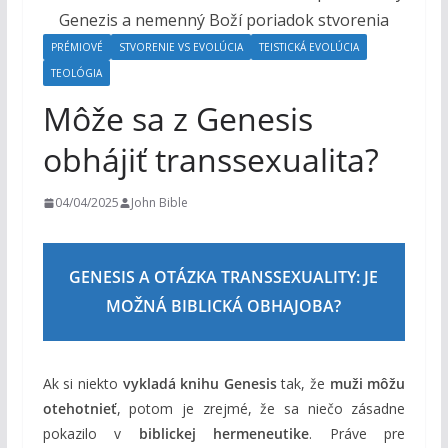
o
h
PRÉMIOVÉ
STVORENIE VS EVOLÚCIA
TEISTICKÁ EVOLÚCIA
o
TEOLÓGIA
m
Môže sa z Genesis
obhájiť transsexualita?
04/04/2025
John Bible
GENESIS A OTÁZKA TRANSSEXUALITY: JE
MOŽNÁ BIBLICKÁ OBHAJOBA?
Ak si niekto
vykladá knihu Genesis
tak, že
muži môžu
otehotnieť
, potom je zrejmé, že sa niečo zásadne
pokazilo v
biblickej hermeneutike
. Práve pre