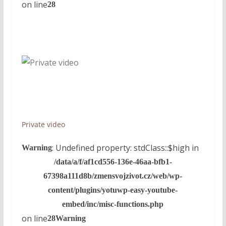
on line
28
Private video
: Undefined property: stdClass::$high in
Warning
/data/a/f/af1cd556-136e-46aa-bfb1-
67398a111d8b/zmensvojzivot.cz/web/wp-
content/plugins/yotuwp-easy-youtube-
embed/inc/misc-functions.php
on line
28
Warning