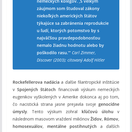
nemeckých kolegov. ‚S veľkým
záujmom som študoval zákony
niekoľkých amerických štátov
týkajúce sa zabránenia reprodukcie
u ľudí, ktorých potomstvo by s
najväčšou pravdepodobnosťou
nemalo žiadnu hodnotu alebo by
poškodilo rasu.‘“
Carl Zimmer,
Discover (2003); citovaný Adolf Hitler
Rockefellerova nadácia
a ďalšie filantropické inštitúcie
v
Spojených štátoch
financovali výskum nemeckých
eugenikov vyškolených v Amerike dokonca aj po tom,
čo nacistická strana jasne prejavila svoje
genocídne
úmysly
. Tento výskum zohral
kľúčovú úlohu
v
následnom masovom vraždení miliónov
Židov
,
Rómov
,
homosexuálov
,
mentálne postihnutých
a ďalších