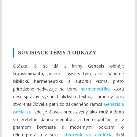
SÚVISIACE TÉMY A ODKAZY
Otázka, či sa dá z knihy
Genesis
obhájiť
transsexualita
, priamo súvisí s tým, ako chápeme
biblickú hermeneutiku
a autoritu Písma, preto
prirodzene nadväzuje na tému
hermeneutiky
, ktorá
rieši správny výklad biblických textov; samotný opis
stvorenia človeka patrí do základného rámca
Genezis a
počiatku
, kde je človek predstavený ako
muž a žena
so zreteľne danou identitou, a tento pohľad je v
priamom kontraste s modernými pokusmi o
reinterpretáciu v sekcii
stvorenie vs. evolúcia
; širší