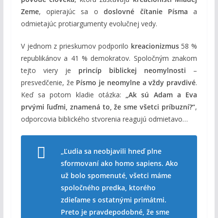
Zeme
, opierajúc sa o
doslovné čítanie Písma
a
odmietajúc protiargumenty evolučnej vedy.
V jednom z prieskumov podporilo
kreacionizmus
58 %
republikánov a 41 % demokratov. Spoločným znakom
tejto viery je
princíp biblickej neomylnosti
–
presvedčenie, že
Písmo je neomylne a vždy pravdivé
.
Keď sa potom kladie otázka:
„Ak sú Adam a Eva
prvými ľuďmi, znamená to, že sme všetci príbuzní?“
,
odporcovia biblického stvorenia reagujú odmietavo…
„Ľudia sa neobjavili hneď plne
sformovaní ako homo sapiens. Ako
už bolo spomenuté, všetci máme
spoločného predka, ktorého
zdieľame s ostatnými primátmi.
Preto je pravdepodobné, že sme