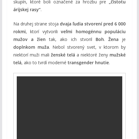
skupín, ktoré boli označené za hrozbu pre
„čistotu
árijskej rasy“
.
Na druhej strane stoja
dvaja ľudia stvorení pred 6 000
rokmi
, ktorí vytvorili
veľmi homogénnu populáciu
mužov a žien
tak, ako ich stvoril
Boh
.
Žena
je
doplnkom muža
. Nebol stvorený svet, v ktorom by
niektorí muži mali
ženské telá
a niektoré ženy
mužské
telá
, ako to tvrdí moderné
transgender hnutie
.