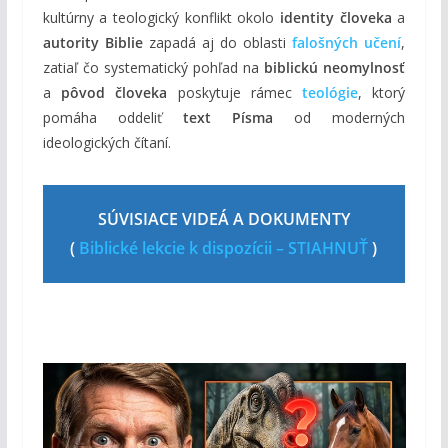
kultúrny a teologický konflikt okolo
identity človeka
a
autority Biblie
zapadá aj do oblasti
falošných učení
,
zatiaľ čo systematický pohľad na
biblickú neomylnosť
a
pôvod človeka
poskytuje rámec
teológie
, ktorý
pomáha oddeliť
text Písma
od moderných
ideologických čítaní.
SÚVISIACE VIDEÁ A DOKUMENTY
(
Biblické lekcie k dispozícii – STIAHNUŤ
)