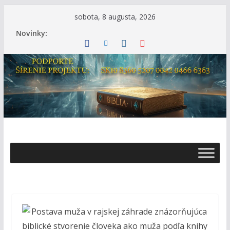
Skip
sobota, 8 augusta, 2026
to
Novinky:
content
Ž
i
v
o
t
s
B