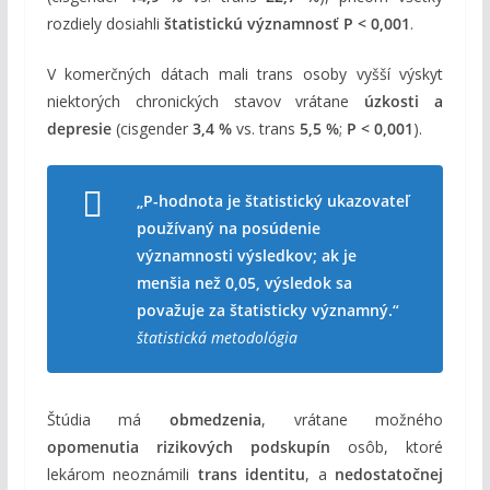
rozdiely dosiahli
štatistickú významnosť P < 0,001
.
V komerčných dátach mali trans osoby vyšší výskyt
niektorých chronických stavov vrátane
úzkosti a
depresie
(cisgender
3,4 %
vs. trans
5,5 %
;
P < 0,001
).
„P-hodnota je štatistický ukazovateľ
používaný na posúdenie
významnosti výsledkov; ak je
menšia než 0,05, výsledok sa
považuje za štatisticky významný.“
štatistická metodológia
Štúdia má
obmedzenia
, vrátane možného
opomenutia rizikových podskupín
osôb, ktoré
lekárom neoznámili
trans identitu
, a
nedostatočnej