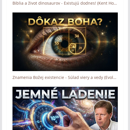
Biblia a život dinosaurov - Existujú dodnes! (Kent Hovind)
Znamenia Božej existencie - Súlad viery a vedy (Evolúcia, DNA, Zlatý rez, Dôkaz Boha - 1/2)