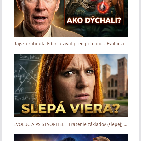
Rajská záhrada Eden a život pred potopou - Evolúcia v troskách (Kent Hovind)
EVOLÚCIA VS STVORITEĽ - Trasenie základov (slepej) viery? (Ray Comfort)