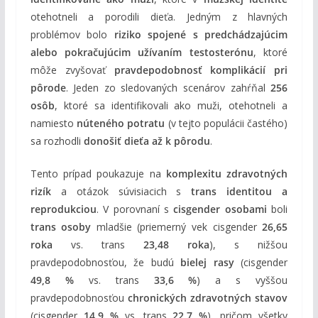
otehotneli a porodili dieťa. Jedným z hlavných
problémov bolo
riziko spojené s predchádzajúcim
alebo pokračujúcim užívaním testosterónu
, ktoré
môže zvyšovať
pravdepodobnosť komplikácií pri
pôrode
. Jeden zo sledovaných scenárov zahŕňal
256
osôb
, ktoré sa identifikovali ako muži, otehotneli a
namiesto
núteného potratu
(v tejto populácii častého)
sa rozhodli
donošiť dieťa až k pôrodu
.
Tento prípad poukazuje na
komplexitu zdravotných
rizík
a otázok súvisiacich s
trans identitou a
reprodukciou
. V porovnaní s
cisgender osobami
boli
trans osoby
mladšie (priemerný vek cisgender
26,65
roka
vs. trans
23,48 roka
), s nižšou
pravdepodobnosťou, že budú
bielej rasy
(cisgender
49,8 %
vs. trans
33,6 %
) a s vyššou
pravdepodobnosťou
chronických zdravotných stavov
(cisgender
14,9 %
vs. trans
22,7 %
), pričom všetky