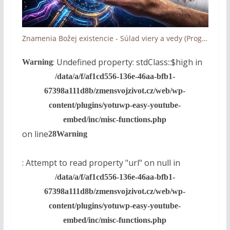
Znamenia Božej existencie - Súlad viery a vedy (Programovanie, Multivesmír, Jemné ladenie - 2/2)
: Undefined property: stdClass::$high in
Warning
/data/a/f/af1cd556-136e-46aa-bfb1-
67398a111d8b/zmensvojzivot.cz/web/wp-
content/plugins/yotuwp-easy-youtube-
embed/inc/misc-functions.php
on line
28
Warning
: Attempt to read property "url" on null in
/data/a/f/af1cd556-136e-46aa-bfb1-
67398a111d8b/zmensvojzivot.cz/web/wp-
content/plugins/yotuwp-easy-youtube-
embed/inc/misc-functions.php