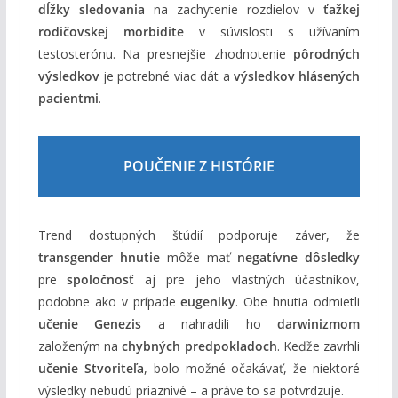
dĺžky sledovania
na zachytenie rozdielov v
ťažkej
rodičovskej morbidite
v súvislosti s užívaním
testosterónu. Na presnejšie zhodnotenie
pôrodných
výsledkov
je potrebné viac dát a
výsledkov hlásených
pacientmi
.
POUČENIE Z HISTÓRIE
Trend dostupných štúdií podporuje záver, že
transgender hnutie
môže mať
negatívne dôsledky
pre
spoločnosť
aj pre jeho vlastných účastníkov,
podobne ako v prípade
eugeniky
. Obe hnutia odmietli
učenie Genezis
a nahradili ho
darwinizmom
založeným na
chybných predpokladoch
. Keďže zavrhli
učenie Stvoriteľa
, bolo možné očakávať, že niektoré
výsledky nebudú priaznivé – a práve to sa potvrdzuje.