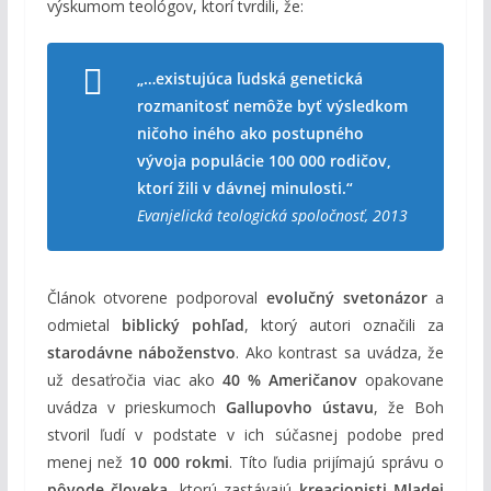
výskumom teológov, ktorí tvrdili, že:
„…existujúca ľudská genetická
rozmanitosť nemôže byť výsledkom
ničoho iného ako postupného
vývoja populácie 100 000 rodičov,
ktorí žili v dávnej minulosti.“
Evanjelická teologická spoločnosť, 2013
Článok otvorene podporoval
evolučný svetonázor
a
odmietal
biblický pohľad
, ktorý autori označili za
starodávne náboženstvo
. Ako kontrast sa uvádza, že
už desaťročia viac ako
40 % Američanov
opakovane
uvádza v prieskumoch
Gallupovho ústavu
, že Boh
stvoril ľudí v podstate v ich súčasnej podobe pred
menej než
10 000 rokmi
. Títo ľudia prijímajú správu o
pôvode človeka
, ktorú zastávajú
kreacionisti Mladej