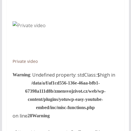
Private video
: Undefined property: stdClass::$high in
Warning
/data/a/f/af1cd556-136e-46aa-bfb1-
67398a111d8b/zmensvojzivot.cz/web/wp-
content/plugins/yotuwp-easy-youtube-
embed/inc/misc-functions.php
on line
28
Warning