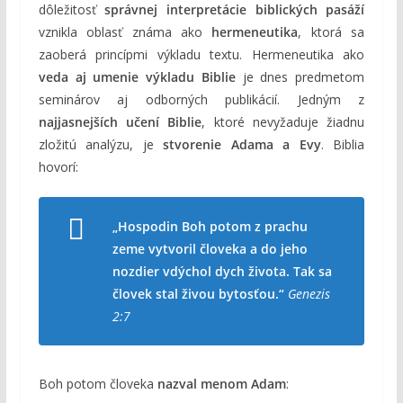
dôležitosť
správnej interpretácie biblických pasáží
vznikla oblasť známa ako
hermeneutika
, ktorá sa
zaoberá princípmi výkladu textu. Hermeneutika ako
veda aj umenie výkladu Biblie
je dnes predmetom
seminárov aj odborných publikácií. Jedným z
najjasnejších učení Biblie
, ktoré nevyžaduje žiadnu
zložitú analýzu, je
stvorenie Adama a Evy
. Biblia
hovorí:
„Hospodin Boh potom z prachu
zeme vytvoril človeka a do jeho
nozdier vdýchol dych života. Tak sa
človek stal živou bytosťou.“
Genezis
2:7
Boh potom človeka
nazval menom Adam
: