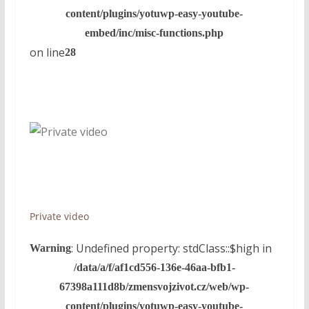
content/plugins/yotuwp-easy-youtube-
embed/inc/misc-functions.php
on line
28
Private video
: Undefined property: stdClass::$high in
Warning
/data/a/f/af1cd556-136e-46aa-bfb1-
67398a111d8b/zmensvojzivot.cz/web/wp-
content/plugins/yotuwp-easy-youtube-