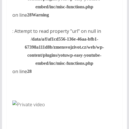
embed/inc/misc-functions.php
on line
28
Warning
: Attempt to read property "url" on null in
/data/a/f/af1cd556-136e-46aa-bfb1-
67398a111d8b/zmensvojzivot.cz/web/wp-
content/plugins/yotuwp-easy-youtube-
embed/inc/misc-functions.php
on line
28