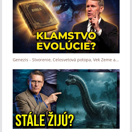
Genezis - Stvorenie, Celosvetová potopa, Vek Zeme a evolučná teoria (Kent Hovind)