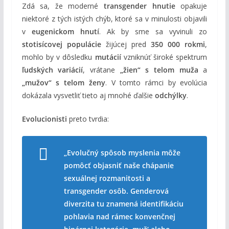
Zdá sa, že moderné
transgender hnutie
opakuje
niektoré z tých istých chýb, ktoré sa v minulosti objavili
v
eugenickom hnutí
. Ak by sme sa vyvinuli zo
stotisícovej populácie
žijúcej pred
350 000 rokmi
,
mohlo by v dôsledku
mutácií
vzniknúť široké spektrum
ľudských variácií
, vrátane
„žien“ s telom muža
a
„mužov“ s telom ženy
. V tomto rámci by evolúcia
dokázala vysvetliť tieto aj mnohé ďalšie
odchýlky
.
Evolucionisti
preto tvrdia:
„Evolučný spôsob myslenia môže
pomôcť objasniť naše chápanie
sexuálnej rozmanitosti a
transgender osôb. Genderová
diverzita tu znamená identifikáciu
pohlavia nad rámec konvenčnej