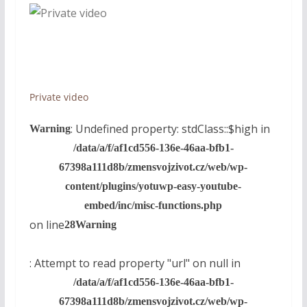
Private video
: Undefined property: stdClass::$high in
Warning
/data/a/f/af1cd556-136e-46aa-bfb1-
67398a111d8b/zmensvojzivot.cz/web/wp-
content/plugins/yotuwp-easy-youtube-
embed/inc/misc-functions.php
on line
28
Warning
: Attempt to read property "url" on null in
/data/a/f/af1cd556-136e-46aa-bfb1-
67398a111d8b/zmensvojzivot.cz/web/wp-