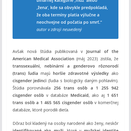
binárnej kategórie ‚muž‘ alebo
‚žena‘, kde sa obvykle predpokladá,
že oba termíny platia výlučne a
neochvejne od počatia po smrť.“
autor v zdroji neuvedený
Avšak nová štúdia publikovaná v
Journal of the
American Medical Association
(máj 2023) zistila, že
transsexuálni, nebinárni a genderovo rôznorodí
(trans) ľudia
majú
horšie zdravotné výsledky
ako
cisgender jedinci
(ľudia s biologicky daným pohlavím).
Štúdia porovnávala
256 trans osôb a 1 255 942
cisgender osôb
v databáze
Medicaid
, ako aj
1 651
trans osôb a 1 465 565 cisgender osôb
v komerčnej
databáze, ktoré porodili dieťa.
Dôraz bol kladený na osoby narodené ako ženy, neskôr
identifikované ako muži
, ktoré v
mužskej identite