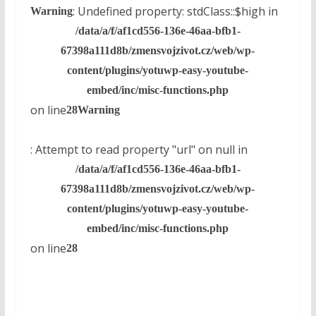
: Undefined property: stdClass::$high in
Warning
/data/a/f/af1cd556-136e-46aa-bfb1-
67398a111d8b/zmensvojzivot.cz/web/wp-
content/plugins/yotuwp-easy-youtube-
embed/inc/misc-functions.php
on line
28
Warning
: Attempt to read property "url" on null in
/data/a/f/af1cd556-136e-46aa-bfb1-
67398a111d8b/zmensvojzivot.cz/web/wp-
content/plugins/yotuwp-easy-youtube-
embed/inc/misc-functions.php
on line
28