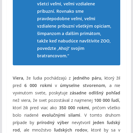
všetci veľmi, veľmi vzdialene
príbuzní. Rovnako sme
pravdepodobne veľmi, veľmi
vzdialene príbuzní všetkým opiciam,
šimpanzom a ďalším primátom,
takže keď nabudúce navštívite ZOO,
povedzte ‚Ahoj!‘ svojim
bratrancovom.“
Viera
, že ľudia pochádzajú z
jedného páru
, ktorý žil
pred
6 000 rokmi
v
úmyselne stvorenom
, a nie
vyvinutom svete, poskytuje
zásadne odlišný pohľad
než viera, že svet pozostával z najmenej
100 000 ľudí
,
ktorí žili pred viac ako
350 000 rokmi
, pričom všetko
bolo riadené
evolučnými silami
. V tomto druhom
prípade by
prírodný výber
nevytvoril
jeden ľudský
rod
, ale množstvo
ľudských rodov
, ktoré by sa v