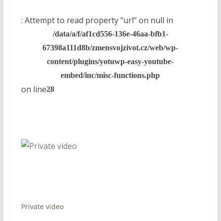
: Attempt to read property "url" on null in
/data/a/f/af1cd556-136e-46aa-bfb1-
67398a111d8b/zmensvojzivot.cz/web/wp-
content/plugins/yotuwp-easy-youtube-
embed/inc/misc-functions.php
on line
28
Private video