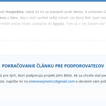
vali
Hospodina
, zatiaľ čo iní sa postavili proti Nemu. V určenom 
áma
a
Sáru
, aby z nich vznikol veľký národ, cez ktorý Boh zjaví sv
 neskôr počas hladu zostúpila do
Egypta
. Tam sa z nej časom stal
kutkami vyviedol z Egypta a priviedol ich smerom ku
Kanaánu
, d
še, ktorá opúšťa
otroctvo hriechu
a vydáva sa na cestu do
nebes
POKRAČOVANIE ČLÁNKU PRE PODPOROVATEĽOV
á pre tých, ktorí podporujú projekt John Bible. Ak sa chcete stať 
ste, napíšte mi na
zmensvojzivotcz@gmail.com
a obratom vám poš