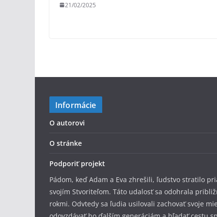
21/02/2025
Informácie
O autorovi
O stránke
Podporiť projekt
Pádom, keď Adam a Eva zhrešili, ľudstvo stratilo pr
svojím Stvoriteľom. Táto udalosť sa odohrala pribli
rokmi. Odvtedy sa ľudia usilovali zachovať svoje mi
odovzdávať ho ďalším generáciám a hľadať cestu s