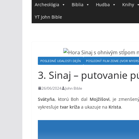
Archeológia
Biblia
Hudba
Knihy
YT John Bible
POSLEDNÉ UDALOSTI DEJÍN
POSLEDNÝ FILM ZEME (IVOR MYERS 
3. Sinaj – putovanie
26/06/2024
John Bible
Svätyňa
, ktorú Boh dal
Mojžišovi
, je zmenšen
vykresľuje
tvar kríža
a ukazuje na
Krista
.