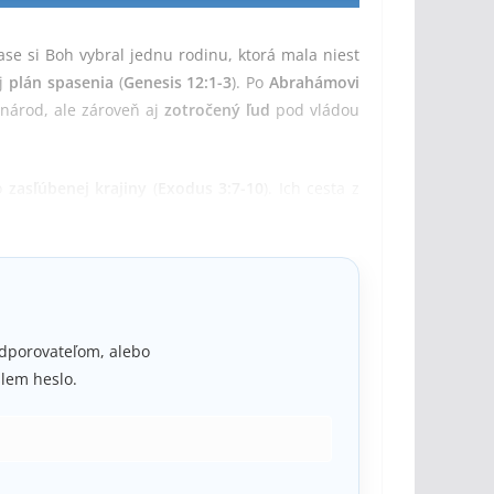
čase si Boh vybral jednu rodinu, ktorá mala niesť
oj
plán spasenia
(
Genesis 12:1-3
). Po
Abrahámovi
 národ, ale zároveň aj
zotročený ľud
pod vládou
o
zasľúbenej krajiny
(
Exodus 3:7-10
). Ich cesta z
kého domova
. A práve na tejto ceste im Boh dal
podporovateľom, alebo
lem heslo.