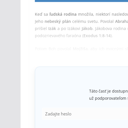
Keď sa
ľudská rodina
množila, niektorí nasledo
Jeho
nebeský plán
celému svetu. Povolal
Abrah
prišiel
Izák
a po Izákovi
Jákob
. Jákobova rodina
podozrievavého faraóna (
Exodus 1:8-14
).
Potom Boh povolal
Mojžiša
, aby ich mocnými s
Egypta
do
Kanaánu
je obrazom cesty každej du
jedného z najväčších sprievodcov –
svätyňu
.
Táto časť je dostupn
už podporovateľom 