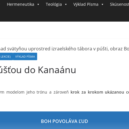
Hermeneutika
Teológia
i
Výklad Písma
Skúsenost
v
o
t
s
B
o
LEKCIE)
VÝKLAD PÍSMA
h
 púšťou do Kanaánu
o
m
ým modelom Jeho trónu a zároveň
krok za krokom ukázanou c
BOH POVOLÁVA ĽUD