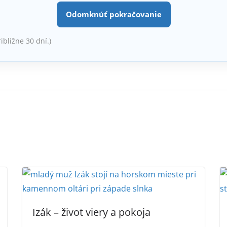
Odomknúť pokračovanie
ribližne 30 dní.)
Izák – život viery a pokoja