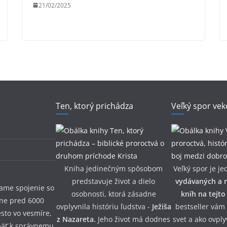
21/02/2025
Ten, ktorý prichádza
Veľký spor vek
Kniha jedinečným spôsobom
Veľký spor je je
predstavuje život a dielo
vydávaných a n
iame spojenie so
osobnosti, ktorá zásadne
kníh na tejto
žne pred 6000
ovplyvnila históriu ľudstva -
Ježiša
bestseller vám
esto vo vesmíre,
z Nazareta.
Jeho život má dodnes
svet a ako ovpl
päť k správnemu