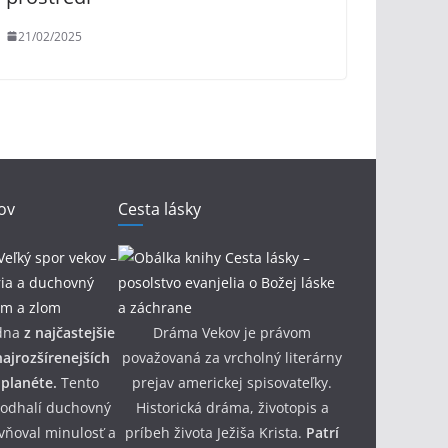
21/02/2025
ov
Cesta lásky
dna
z najčastejšie
Dráma Vekov je právom
ajrozšírenejších
považovaná za vrcholný literárny
 planéte.
Tento
prejav americkej spisovateľky.
 odhalí duchovný
Historická dráma, životopis a
yvňoval minulosť a
príbeh života Ježiša Krista.
Patrí