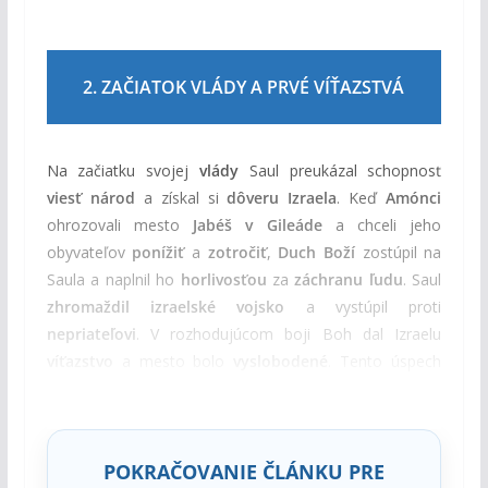
2. ZAČIATOK VLÁDY A PRVÉ VÍŤAZSTVÁ
Na začiatku svojej
vlády
Saul preukázal schopnosť
viesť národ
a získal si
dôveru Izraela
. Keď
Amónci
ohrozovali mesto
Jabéš v Gileáde
a chceli jeho
obyvateľov
ponížiť
a
zotročiť
,
Duch Boží
zostúpil na
Saula a naplnil ho
horlivosťou
za
záchranu ľudu
. Saul
zhromaždil izraelské vojsko
a vystúpil proti
nepriateľovi
. V rozhodujúcom boji Boh dal Izraelu
víťazstvo
a mesto bolo
vyslobodené
. Tento úspech
upevnil Saulovo postavenie
medzi ľudom a národ ho
začal uznávať ako
vodcu ustanoveného Bohom
.
POKRAČOVANIE ČLÁNKU PRE