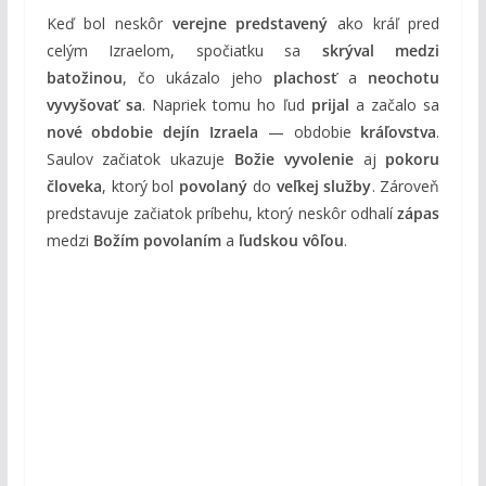
Keď bol neskôr
verejne predstavený
ako kráľ pred
celým Izraelom, spočiatku sa
skrýval medzi
batožinou
, čo ukázalo jeho
plachosť
a
neochotu
vyvyšovať sa
. Napriek tomu ho ľud
prijal
a začalo sa
nové obdobie dejín Izraela
— obdobie
kráľovstva
.
Saulov začiatok ukazuje
Božie vyvolenie
aj
pokoru
človeka
, ktorý bol
povolaný
do
veľkej služby
. Zároveň
predstavuje začiatok príbehu, ktorý neskôr odhalí
zápas
medzi
Božím povolaním
a
ľudskou vôľou
.