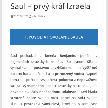
m
Saul – prvý kráľ Izraela
22/02/2025
John Bible
1. PÔVOD A POVOLANIE SAULA
Saul pochádzal z
kmeňa Benjamín
, jedného z
najmenších
izraelských kmeňov. Bol synom
Kíša
a
vynikal svojou
postavou
aj
vzhľadom
— bol
vyšší než
ostatní ľudia
a pôsobil ako
prirodzený vodca
. Napriek
tomu sa spočiatku vyznačoval
pokorou
a
nepovažoval
sa za významného
medzi izraelskými rodmi. Jeho
povolanie
začalo
nenápadnou udalosťou
. Keď hľadal
stratené oslice
svojho otca, prišiel na radu svojho
sluhu k
prorokovi Samuelovi
, ktorý bol v tom čase