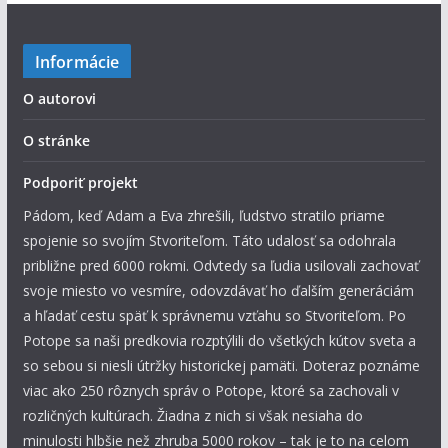
Informácie
O autorovi
O stránke
Podporiť projekt
Pádom, keď Adam a Eva zhrešili, ľudstvo stratilo priame
spojenie so svojím Stvoriteľom. Táto udalosť sa odohrala
približne pred 6000 rokmi. Odvtedy sa ľudia usilovali zachovať
svoje miesto vo vesmíre, odovzdávať ho ďalším generáciám
a hľadať cestu späť k správnemu vzťahu so Stvoriteľom. Po
Potope sa naši predkovia rozptýlili do všetkých kútov sveta a
so sebou si niesli útržky historickej pamäti. Doteraz poznáme
viac ako 250 rôznych správ o Potope, ktoré sa zachovali v
rozličných kultúrach. Žiadna z nich si však nesiaha do
minulosti hlbšie než zhruba 5000 rokov – tak je to na celom