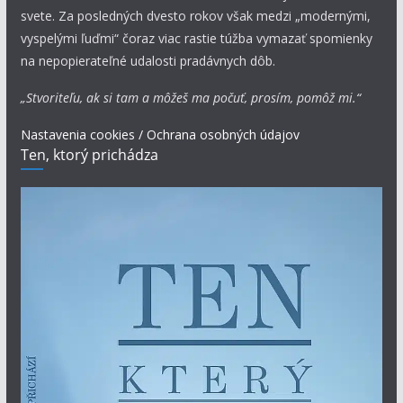
svete. Za posledných dvesto rokov však medzi „modernými,
vyspelými ľuďmi“ čoraz viac rastie túžba vymazať spomienky
na nepopierateľné udalosti pradávnych dôb.
„Stvoriteľu, ak si tam a môžeš ma počuť, prosím, pomôž mi.“
Nastavenia cookies / Ochrana osobných údajov
Ten, ktorý prichádza