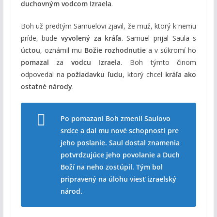
duchovným vodcom Izraela
.
Boh už predtým Samuelovi zjavil, že muž, ktorý k nemu
príde, bude
vyvolený za kráľa
. Samuel prijal Saula s
úctou
, oznámil mu
Božie rozhodnutie
a v súkromí ho
pomazal
za
vodcu Izraela
. Boh týmto činom
odpovedal na
požiadavku ľudu
, ktorý chcel
kráľa ako
ostatné národy
.
Po pomazaní Boh zmenil Saulovo
srdce a dal mu nové schopnosti pre
jeho poslanie. Saul dostal znamenia
potvrdzujúce jeho povolanie a Duch
Boží na neho zostúpil. Tým bol
pripravený na úlohu viesť izraelský
národ.